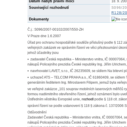
Datum nabytí právní moci
18. 9. 20
Související rozhodnutí
S096/20
R128/20
Dokumenty
Č.j.: S096/2007-00102/2007/550-ZH
V Praze dne 1.6.2007
Úřad pro ochranu hospodářské soutěže příslušný podle § 112 z
veřejných zakázek ve správním řízení ve věci přezkoumání úkon
jehož účastníky jsou
• zadavatel Česká republika – Ministerstvo vnitra, IČ 00007064,
nákupů Policejního prezidia České republiky Ing. Jiřím Ulrichem,
• navrhovatel LAVET, s.r.o., IČ 26235609, se sídlem Na bitevní p
• uchazeč ATS – TELCOM PRAHA a.s., IČ 61860409, se sídlem Tr
generálním ředitelem Ing. Miroslavem Filipem, jemuž byla veřej
ve veřejné zakázce „101 souprav mobilních laserových měřičů ry
formou nadlimitního otevřeného řízení, jehož oznámení bylo uv
Ústředním věstníku Evropské unie,
rozhodl
podle § 118 cit. záko
správní řízení se podle ustanovení § 118 § zákona č. 137/2006 
Odůvodnění
Zadavatel Česká republika – Ministerstvo vnitra, IČ 00007064, s
nákupů Policejního prezidia České republiky Ing. Jiřím Ulrichem