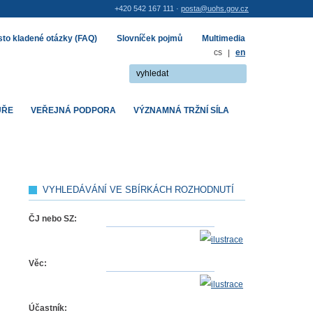
+420 542 167 111 ·
posta@uohs.gov.cz
to kladené otázky (FAQ)
Slovníček pojmů
Multimedia
cs
|
en
UŘE
VEŘEJNÁ PODPORA
VÝZNAMNÁ TRŽNÍ SÍLA
VYHLEDÁVÁNÍ VE SBÍRKÁCH ROZHODNUTÍ
ČJ nebo SZ:
Věc:
Účastník: