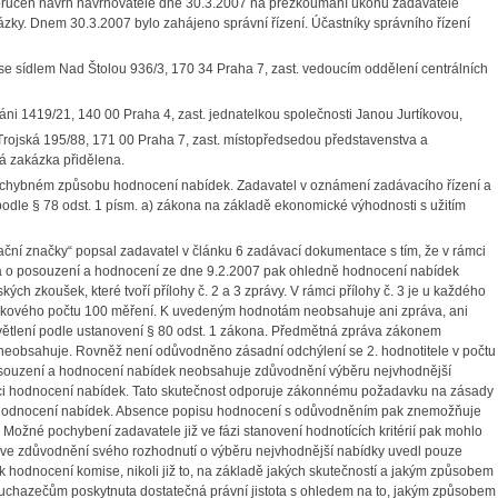
doručen návrh navrhovatele dne 30.3.2007 na přezkoumání úkonů zadavatele
ázky. Dnem 30.3.2007 bylo zahájeno správní řízení. Účastníky správního řízení
 se sídlem Nad Štolou 936/3, 170 34 Praha 7, zast. vedoucím oddělení centrálních
láni 1419/21, 140 00 Praha 4, zast. jednatelkou společnosti Janou Jurtíkovou,
ojská 195/88, 171 00 Praha 7, zast. místopředsedou představenstva a
ná zakázka přidělena.
v chybném způsobu hodnocení nabídek. Zadavatel v oznámení zadávacího řízení a
odle § 78 odst. 1 písm. a) zákona na základě ekonomické výhodnosti s užitím
rační značky“ popsal zadavatel v článku 6 zadávací dokumentace s tím, že v rámci
va o posouzení a hodnocení ze dne 9.2.2007 pak ohledně hodnocení nabídek
kých zkoušek, které tvoří přílohy č. 2 a 3 zprávy. V rámci přílohy č. 3 je u každého
 celkového počtu 100 měření. K uvedeným hodnotám neobsahuje ani zpráva, ani
ysvětlení podle ustanovení § 80 odst. 1 zákona. Předmětná zpráva zákonem
obsahuje. Rovněž není odůvodněno zásadní odchýlení se 2. hodnotitele v počtu
 posouzení a hodnocení nabídek neobsahuje zdůvodnění výběru nejvhodnější
ámci hodnocení nabídek. Tato skutečnost odporuje zákonnému požadavku na zásady
a hodnocení nabídek. Absence popisu hodnocení s odůvodněním pak znemožňuje
žné pochybení zadavatele již ve fázi stanovení hodnotících kritérií pak mohlo
l ve zdůvodnění svého rozhodnutí o výběru nejvhodnější nabídky uvedl pouze
k hodnocení komise, nikoli již to, na základě jakých skutečností a jakým způsobem
uchazečům poskytnuta dostatečná právní jistota s ohledem na to, jakým způsobem