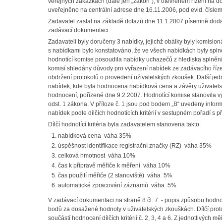
veřejných zakázkách (dále jen „zákon“), v otevřeném řízení na d
uveřejněno na centrální adrese dne 16.11.2006, pod evid. čísl
Zadavatel zaslal na základě dotazů dne 11.1.2007 písemně dodat
zadávací dokumentaci.
Zadavateli byly doručeny 3 nabídky, jejichž obálky byly komisio
s nabídkami bylo konstatováno, že ve všech nabídkách byly spl
hodnotící komise posoudila nabídky uchazečů z hlediska splně
komisí shledány důvody pro vyřazení nabídek ze zadávacího řízen
obdržení protokolů o provedení uživatelských zkoušek. Další je
nabídek, kde byla hodnocena nabídková cena a závěry uživatelsk
hodnocení, pořízené dne 9.2.2007. Hodnotící komise stanovila výs
odst. 1 zákona. V příloze č. 1 jsou pod bodem „B“ uvedeny inform
nabídek podle dílčích hodnotících kritérií v sestupném pořadí s p
Dílčí hodnotící kritéria byla zadavatelem stanovena takto:
nabídková cena váha 35%
úspěšnost identifikace registrační značky (RZ) váha 35%
celková hmotnost váha 10%
čas k přípravě měřiče k měření váha 10%
čas použití měřiče (2 stanoviště) váha 5%
automatické zpracování záznamů váha 5%
V zadávací dokumentaci na straně 8 čl. 7. - popis způsobu hodnoc
bodů za dosažené hodnoty v uživatelských zkouškách. Dílčí proto
součástí hodnocení dílčích kritérií č. 2, 3, 4 a 6. Z jednotlivých 