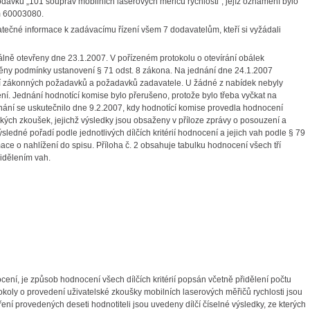
odávku „101 souprav mobilních laserových měřičů rychlosti“, jejíž oznámení bylo
em 60003080.
ečné informace k zadávacímu řízení všem 7 dodavatelům, kteří si vyžádali
nálně otevřeny dne 23.1.2007. V pořízeném protokolu o otevírání obálek
něny podmínky ustanovení § 71 odst. 8 zákona. Na jednání dne 24.1.2007
ní zákonných požadavků a požadavků zadavatele. U žádné z nabídek nebyly
í. Jednání hodnotící komise bylo přerušeno, protože bylo třeba vyčkat na
dnání se uskutečnilo dne 9.2.2007, kdy hodnotící komise provedla hodnocení
ých zkoušek, jejichž výsledky jsou obsaženy v příloze zprávy o posouzení a
ledné pořadí podle jednotlivých dílčích kritérií hodnocení a jejich vah podle § 79
ace o nahlížení do spisu. Příloha č. 2 obsahuje tabulku hodnocení všech tří
řidělením vah.
ení, je způsob hodnocení všech dílčích kritérií popsán včetně přidělení počtu
koly o provedení uživatelské zkoušky mobilních laserových měřičů rychlosti jsou
měření provedených deseti hodnotiteli jsou uvedeny dílčí číselné výsledky, ze kterých