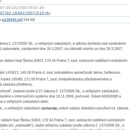
07
07-00102/2007/550-ZH
07/03-16662/2007/310-Hr
pis36494.pdf
104 KB
ákona č. 137/2006 Sb., o veřejných zakázkách, k výkonu dohledu nad zadáváním
ů zadavatele, zahájeném dne 30.3.2007, na základě návrhu ze dne 29.3.2007,
 se sídlem Nad Štolou 936/3, 170 34 Praha 7, zast. vedoucím oddělení centrálních
láni 1419/21, 140 00 Praha 4, zast. jednatelkou společnosti Janou Jurtíkovou,
ojská 195/88, 171 00 Praha 7, zast. místopředsedou představenstva a
ná zakázka přidělena,
chlosti“, zadané podle § 27 zákona č. 137/2006 Sb., o veřejných zakázkách,
eřejněno v informačním systému dne 16.11.2006, pod evid. číslem 60003080 a
na o veřejných zakázkách takto:
Sb., o veřejných zakázkách
zastavuje,
neboť nebylo shledáno porušení cit. zákona.
e sídlem Nad Štolou 936/3, 170 34 Praha 7, zast. vedoucím oddělení centrálních
 (dále jen „zadavatel“), zadal veřejnou zakázku podle zákona č. 137/2006 Sb., o