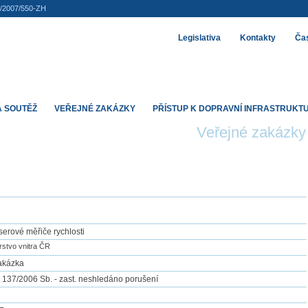
/2007/550-ZH
Legislativa
Kontakty
Čas
 SOUTĚŽ
VEŘEJNÉ ZAKÁZKY
PŘÍSTUP K DOPRAVNÍ INFRASTRUKT
Veřejné zakázky
serové měřiče rychlosti
rstvo vnitra ČR
akázka
. 137/2006 Sb. - zast. neshledáno porušení