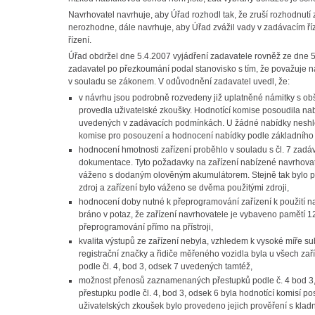
Navrhovatel navrhuje, aby Úřad rozhodl tak, že zruší rozhodnutí
nerozhodne, dále navrhuje, aby Úřad zvážil vady v zadávacím říze
řízení.
Úřad obdržel dne 5.4.2007 vyjádření zadavatele rovněž ze dne 
zadavatel po přezkoumání podal stanovisko s tím, že považuje 
v souladu se zákonem. V odůvodnění zadavatel uvedl, že:
v návrhu jsou podrobně rozvedeny již uplatněné námitky s ob
provedla uživatelské zkoušky. Hodnotící komise posoudila n
uvedených v zadávacích podmínkách. U žádné nabídky neshled
komise pro posouzení a hodnocení nabídky podle základního 
hodnocení hmotnosti zařízení proběhlo v souladu s čl. 7 zadá
dokumentace. Tyto požadavky na zařízení nabízené navrhovat
váženo s dodaným olověným akumulátorem. Stejně tak bylo po
zdroj a zařízení bylo váženo se dvěma použitými zdroji,
hodnocení doby nutné k přeprogramování zařízení k použití na
bráno v potaz, že zařízení navrhovatele je vybaveno pamětí 1
přeprogramování přímo na přístroji,
kvalita výstupů ze zařízení nebyla, vzhledem k vysoké míře su
registrační značky a řidiče měřeného vozidla byla u všech z
podle čl. 4, bod 3, odsek 7 uvedených tamtéž,
možnost přenosů zaznamenaných přestupků podle č. 4 bod 3
přestupku podle čl. 4, bod 3, odsek 6 byla hodnotící komisí p
uživatelských zkoušek bylo provedeno jejich prověření s kla