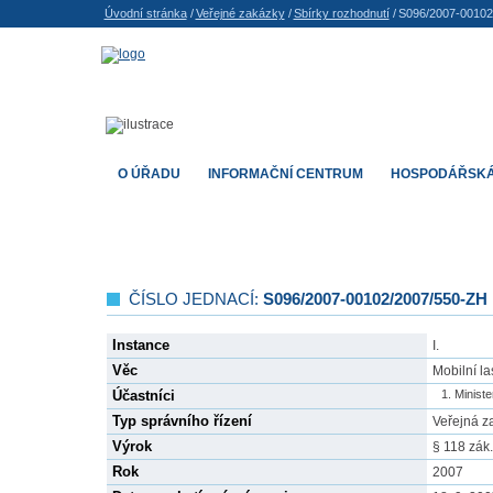
Úvodní stránka
/
Veřejné zakázky
/
Sbírky rozhodnutí
/
S096/2007-00102
O ÚŘADU
INFORMAČNÍ CENTRUM
HOSPODÁŘSKÁ
ČÍSLO JEDNACÍ:
S096/2007-00102/2007/550-ZH
Instance
I.
Věc
Mobilní la
Účastníci
Ministe
Typ správního řízení
Veřejná z
Výrok
§ 118 zák
Rok
2007