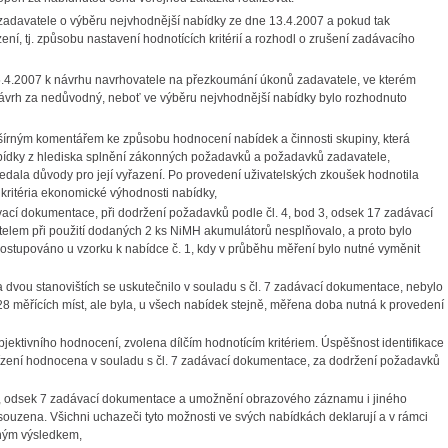
 zadavatele o výběru nejvhodnější nabídky ze dne 13.4.2007 a pokud tak
ní, tj. způsobu nastavení hodnotících kritérií a rozhodl o zrušení zadávacího
5.4.2007 k návrhu navrhovatele na přezkoumání úkonů zadavatele, ve kterém
návrh za nedůvodný, neboť ve výběru nejvhodnější nabídky bylo rozhodnuto
šírným komentářem ke způsobu hodnocení nabídek a činnosti skupiny, která
abídky z hlediska splnění zákonných požadavků a požadavků zadavatele,
ala důvody pro její vyřazení. Po provedení uživatelských zkoušek hodnotila
kritéria ekonomické výhodnosti nabídky,
vací dokumentace, při dodržení požadavků podle čl. 4, bod 3, odsek 17 zadávací
elem při použití dodaných 2 ks NiMH akumulátorů nesplňovalo, a proto bylo
stupováno u vzorku k nabídce č. 1, kdy v průběhu měření bylo nutné vyměnit
 dvou stanovištích se uskutečnilo v souladu s čl. 7 zadávací dokumentace, nebylo
28 měřících míst, ale byla, u všech nabídek stejně, měřena doba nutná k provedení
bjektivního hodnocení, zvolena dílčím hodnotícím kritériem. Úspěšnost identifikace
ařízení hodnocena v souladu s čl. 7 zadávací dokumentace, za dodržení požadavků
, odsek 7 zadávací dokumentace a umožnění obrazového záznamu i jiného
osouzena. Všichni uchazeči tyto možnosti ve svých nabídkách deklarují a v rámci
dným výsledkem,