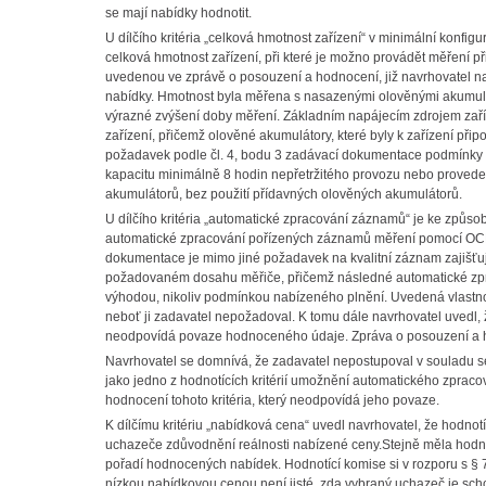
se mají nabídky hodnotit.
U dílčího kritéria „celková hmotnost zařízení“ v minimální konfi
celková hmotnost zařízení, při které je možno provádět měření p
uvedenou ve zprávě o posouzení a hodnocení, již navrhovatel na
nabídky. Hmotnost byla měřena s nasazenými olověnými akumulátor
výrazné zvýšení doby měření. Základním napájecím zdrojem zaříz
zařízení, přičemž olověné akumulátory, které byly k zařízení přip
požadavek podle čl. 4, bodu 3 zadávací dokumentace podmínky vl
kapacitu minimálně 8 hodin nepřetržitého provozu nebo proved
akumulátorů, bez použití přídavných olověných akumulátorů.
U dílčího kritéria „automatické zpracování záznamů“ je ke způ
automatické zpracování pořízených záznamů měření pomocí OCR 
dokumentace je mimo jiné požadavek na kvalitní záznam zajišťující 
požadovaném dosahu měřiče, přičemž následné automatické zpr
výhodou, nikoliv podmínkou nabízeného plnění. Uvedená vlastno
neboť ji zadavatel nepožadoval. K tomu dále navrhovatel uvedl, 
neodpovídá povaze hodnoceného údaje. Zpráva o posouzení a 
Navrhovatel se domnívá, že zadavatel nepostupoval v souladu se
jako jedno z hodnotících kritérií umožnění automatického zpra
hodnocení tohoto kritéria, který neodpovídá jeho povaze.
K dílčímu kritériu „nabídková cena“ uvedl navrhovatel, že hodno
uchazeče zdůvodnění reálnosti nabízené ceny.Stejně měla hodnot
pořadí hodnocených nabídek. Hodnotící komise si v rozporu s §
nízkou nabídkovou cenou není jisté, zda vybraný uchazeč je sch