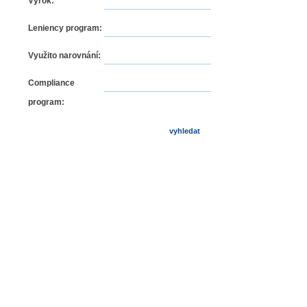
Výrok:
Leniency program:
Využito narovnání:
Compliance
program: