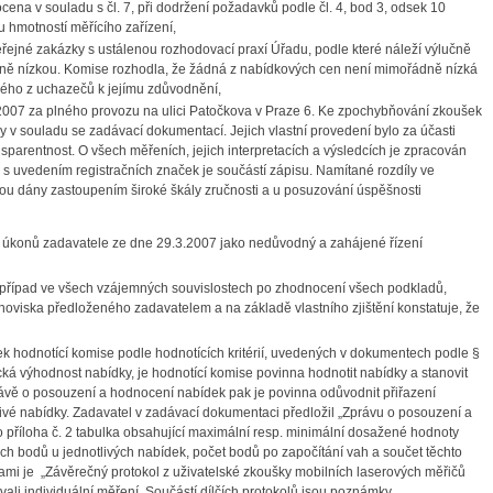
ena v souladu s čl. 7, při dodržení požadavků podle čl. 4, bod 3, odsek 10
u hmotností měřícího zařízení,
řejné zakázky s ustálenou rozhodovací praxí Úřadu, podle které náleží výlučně
ně nízkou. Komise rozhodla, že žádná z nabídkových cen není mimořádně nízká
ného z uchazečů k jejímu zdůvodnění,
2007 za plného provozu na ulici Patočkova v Praze 6. Ke zpochybňování zkoušek
y v souladu se zadávací dokumentací. Jejich vlastní provedení bylo za účasti
nsparentnost. O všech měřeních, jejich interpretacích a výsledcích je zpracován
 uvedením registračních značek je součástí zápisu. Namítané rozdíly ve
jsou dány zastoupením široké škály zručnosti a u posuzování úspěšnosti
 úkonů zadavatele ze dne 29.3.2007 jako nedůvodný a zahájené řízení
 případ ve všech vzájemných souvislostech po zhodnocení všech podkladů,
oviska předloženého zadavatelem a na základě vlastního zjištění konstatuje, že
k hodnotící komise podle hodnotících kritérií, uvedených v dokumentech podle §
cká výhodnost nabídky, je hodnotící komise povinna hodnotit nabídky a stanovit
e zprávě o posouzení a hodnocení nabídek pak je povinna odůvodnit přiřazení
tlivé nabídky. Zadavatel v zadávací dokumentaci předložil „Zprávu o posouzení a
 příloha č. 2 tabulka obsahující maximální resp. minimální dosažené hodnoty
aných bodů u jednotlivých nabídek, počet bodů po započítání vah a součet těchto
ami je „Závěrečný protokol z uživatelské zkoušky mobilních laserových měřičů
vali individuální měření. Součástí dílčích protokolů jsou poznámky