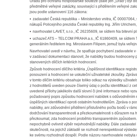
Úřadu pro ochranu hospodářské soutěže (dále jen „Úřad“) byl 
předmětné veřejné zakázky, související s přidělením veřejné zak
jsou podle ustanovení 116 zákona:
• zadavatel Česká republika – Ministerstvo vnitra, IČ 00007064,
nákupů Policejního prezidia České republiky Ing. Jiřím Ulrichem,
• navrhovatel LAVET, s.r.o., IČ 26235609, se sídlem Na bitevní p
• uchazeč ATS – TELCOM PRAHA a.s., IČ 61860409, se sídlem Tr
generálním ředitelem Ing. Miroslavem Filipem, jemuž byla veřej
Navrhovatel uvedl v návrhu, že spatřuje pochybení zadavatele 
v zadávací dokumentaci stanovil, že nabídky budou hodnoceny p
stanovených dílčích kritériích hodnocení.
Způsob hodnocení dílčího kritéria „Úspěšnost identifikace regist
posouzení a hodnocení se uskuteční uživatelské zkoušky. Zprá
v tomto dílčím kritériu obsahuje toliko odkaz na výsledky uživatels
z hodnotitelů uveden pouze číselný údaj o počtu identifikací z
uvedené přílohy jakékoliv další slovní či jiné informace nebo v
požadovaný popis způsobu hodnocení nabídek s odůvodněním ne
úspěšných identifikací oproti ostatním hodnotitelům. Zpráva o
nabídky, ani zdůvodnění přidělení příslušného počtu bodů v r
dodržování transparentnosti a přezkoumatelnosti s důrazem n
přezkoumat, zda hodnocení proběhlo transparentním způsobem. Mo
nepochybně ovlivnit výběr nejvhodnější nabídky. Dále zadavate
skutečnosti, na jejichž základě se rozhodl nerespektovat výslede
ke svému rozhodnutí dospěl. Podle názoru navrhovatele nebyla 