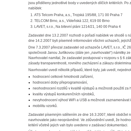
jsou přiděleny jednotlivé body v uvedených dílčích kritériích. P
nabídek:
ATS Telcom Praha, a.s., Trojská 195/88, 171 00 Praha 7
TELCOM Brno, a.s., Vídeňská 122, 619 00 Brno
LAVET, s.r.o., Na bitevní pláni 1214/21, 140 00 Praha 4
Zadavatel dne 13.2.2007 rozhodl o pořadí nabídek ve shodě s n
dne 14.2.2007 byli písemně informováni všichni uchazeči, jejic
Dne 7.3.2007 převzal zadavatel od uchazeče LAVET, s.r.o., IČ 26
společnosti Janou Jurtíkovou (dále jen „navrhovatel“) námitky ze
Navrhovatel namítal, že zadavatel postupoval v rozporu s § 6 zá
zásady transparentnosti, rovného zacházení a zákazu diskrimina
Navrhovatel uvedl několik případů, které byly, jak uvedl, nejedno
hodnocení celkové hmotnosti zařízení,
hodnocení doby přeprogramování,
neohodnocení rozdílů v kvalitě výstupů a možnosti použití za
kvalitu výstupů konkurenčních výrobků,
nevyhodnocení výhod WiFi a USB a možnosti zaznamenávat i j
mobilitu vzorků.
Zadavatel písemným sdělením ze dne 16.3.2007, které obdržel na
navrhovatele jako neoprávněné. Ve zdůvodnění uvedl, že hodnoc
kritérií včetně jejich vah bylo uvedeno v zadávací dokumentaci.