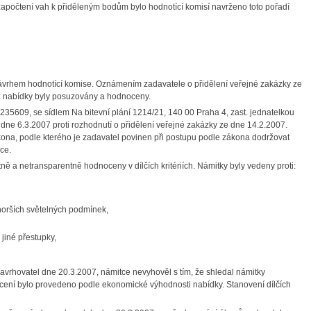
o započtení vah k přiděleným bodům bylo hodnotící komisí navrženo toto pořadí
ávrhem hodnotící komise. Oznámením zadavatele o přidělení veřejné zakázky ze
hž nabídky byly posuzovány a hodnoceny.
235609, se sídlem Na bitevní plání 1214/21, 140 00 Praha 4, zast. jednatelkou
 dne 6.3.2007 proti rozhodnutí o přidělení veřejné zakázky ze dne 14.2.2007.
kona, podle kterého je zadavatel povinen při postupu podle zákona dodržovat
ce.
tně a netransparentně hodnoceny v dílčích kritériích. Námitky byly vedeny proti:
 horších světelných podmínek,
iné přestupky,
vrhovatel dne 20.3.2007, námitce nevyhověl s tím, že shledal námitky
ení bylo provedeno podle ekonomické výhodnosti nabídky. Stanovení dílčích