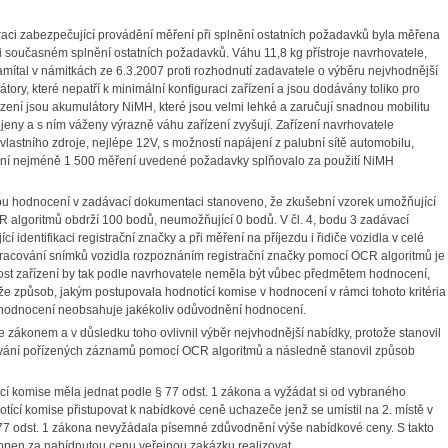
guraci zabezpečující provádění měření při splnění ostatních požadavků byla měřena
ři současném splnění ostatních požadavků. Váhu 11,8 kg přístroje navrhovatele,
mítal v námitkách ze 6.3.2007 proti rozhodnutí zadavatele o výběru nejvhodnější
y, které nepatří k minimální konfiguraci zařízení a jsou dodávány toliko pro
ení jsou akumulátory NiMH, které jsou velmi lehké a zaručují snadnou mobilitu
ojeny a s ním váženy výrazně váhu zařízení zvyšují. Zařízení navrhovatele
astního zdroje, nejlépe 12V, s možností napájení z palubní sítě automobilu,
ení nejméně 1 500 měření uvedené požadavky splňovalo za použití NiMH
sobu hodnocení v zadávací dokumentaci stanoveno, že zkušební vzorek umožňující
algoritmů obdrží 100 bodů, neumožňující 0 bodů. V čl. 4, bodu 3 zadávací
identifikaci registrační značky a při měření na příjezdu i řidiče vozidla v celé
acování snímků vozidla rozpoznáním registrační značky pomocí OCR algoritmů je
st zařízení by tak podle navrhovatele neměla být vůbec předmětem hodnocení,
že způsob, jakým postupovala hodnotící komise v hodnocení v rámci tohoto kritéria
hodnocení neobsahuje jakékoliv odůvodnění hodnocení.
 zákonem a v důsledku toho ovlivnil výběr nejvhodnější nabídky, protože stanovil
cování pořízených záznamů pomocí OCR algoritmů a následně stanovil způsob
tící komise měla jednat podle § 77 odst. 1 zákona a vyžádat si od vybraného
ící komise přistupovat k nabídkové ceně uchazeče jenž se umístil na 2. místě v
 77 odst. 1 zákona nevyžádala písemné zdůvodnění výše nabídkové ceny. S takto
open za nabídnutou cenu veřejnou zakázku realizovat.