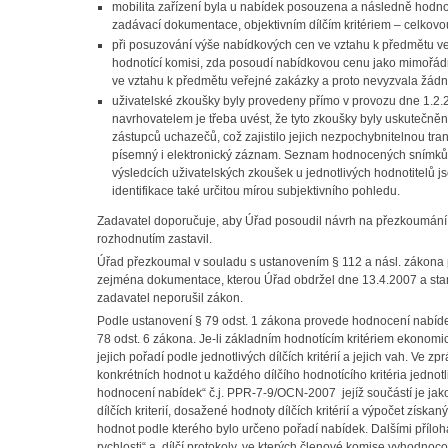
mobilita zařízení byla u nabídek posouzena a následně hodnoc
zadávací dokumentace, objektivním dílčím kritériem – celkovo
při posuzování výše nabídkových cen ve vztahu k předmětu ve
hodnotící komisi, zda posoudí nabídkovou cenu jako mimořád
ve vztahu k předmětu veřejné zakázky a proto nevyzvala žád
uživatelské zkoušky byly provedeny přímo v provozu dne 1.2.
navrhovatelem je třeba uvést, že tyto zkoušky byly uskutečněn
zástupců uchazečů, což zajistilo jejich nezpochybnitelnou tra
písemný i elektronický záznam. Seznam hodnocených snímků s
výsledcích uživatelských zkoušek u jednotlivých hodnotitelů 
identifikace také určitou mírou subjektivního pohledu.
Zadavatel doporučuje, aby Úřad posoudil návrh na přezkoumání
rozhodnutím zastavil.
Úřad přezkoumal v souladu s ustanovením § 112 a násl. zákona
zejména dokumentace, kterou Úřad obdržel dne 13.4.2007 a stan
zadavatel neporušil zákon.
Podle ustanovení § 79 odst. 1 zákona provede hodnocení nabíde
78 odst. 6 zákona. Je-li základním hodnotícím kritériem ekonomi
jejich pořadí podle jednotlivých dílčích kritérií a jejich vah. V
konkrétních hodnot u každého dílčího hodnotícího kritéria jedno
hodnocení nabídek“ č.j. PPR-7-9/OCN-2007 jejíž součástí je jako
dílčích kriterií, dosažené hodnoty dílčích kritérií a výpočet získ
hodnot podle kterého bylo určeno pořadí nabídek. Dalšími příloh
rychlosti“ a dílčí protokoly, ve kterých členové komise vyhodnoco