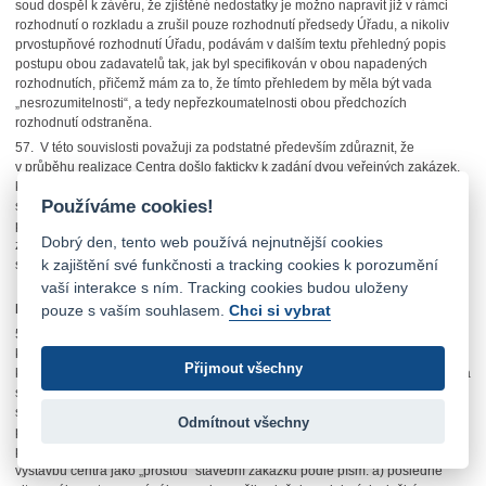
soud dospěl k závěru, že zjištěné nedostatky je možno napravit již v rámci
rozhodnutí o rozkladu a zrušil pouze rozhodnutí předsedy Úřadu, a nikoliv
prvostupňové rozhodnutí Úřadu, podávám v dalším textu přehledný popis
postupu obou zadavatelů tak, jak byl specifikován v obou napadených
rozhodnutích, přičemž mám za to, že tímto přehledem by měla být vada
„nesrozumitelnosti“, a tedy nepřezkoumatelnosti obou předchozích
rozhodnutí odstraněna.
57. V této souvislosti považuji za podstatné především zdůraznit, že
v průběhu realizace Centra došlo fakticky k zadání dvou veřejných zakázek,
kdy zadavatelem první z nich bylo město Prostějov a zadavatelem druhé
Používáme cookies!
společnost MI PRO STAV. Byť se jednalo o zakázky, které se v podstatné části
předmětu plnění překrývaly, přesto se jednoznačně jednalo o veřejné
Dobrý den, tento web používá nejnutnější cookies
zakázky vzájemně odlišné, a proto Úřad zadání obou veřejných zakázek
k zajištění své funkčnosti a tracking cookies k porozumění
sankcionoval samostatně v části I. a II. výroku prvostupňového rozhodnutí.
vaší interakce s ním. Tracking cookies budou uloženy
Veřejná zakázka podle § 9 odst. 1 písm. e) zákona – zadavatel město
pouze s vaším souhlasem.
Chci si vybrat
Prostějov
58. První z těchto veřejných zakázek byla zakázka zadaná Dohodou o VPP,
kdy jako zadavatel figuruje město Prostějov. Jedná se o stavební zakázku,
Přijmout všechny
která plně odpovídá definici § 9 odst. 1 písm. e) zákona v části této definice za
slovem „včetně“, tedy o „veřejnou zakázku na provedení jakýchkoli
stavebních prací, které odpovídají požadavků určených zadavatelem, …
Odmítnout všechny
pořizovaných s využitím zprostředkovatelských nebo podobných služeb
poskytovaných zadavateli jinou osobou“. Město Prostějov tak nezadalo
výstavbu centra jako „prostou“ stavební zakázku podle písm. a) posledně