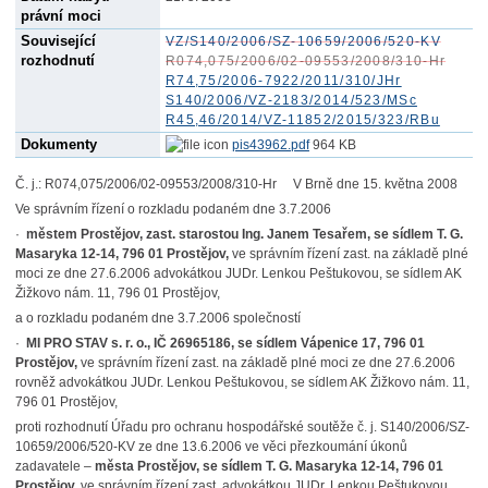
právní moci
Související
VZ/S140/2006/SZ-10659/2006/520-KV
rozhodnutí
R074,075/2006/02-09553/2008/310-Hr
R74,75/2006-7922/2011/310/JHr
S140/2006/VZ-2183/2014/523/MSc
R45,46/2014/VZ-11852/2015/323/RBu
Dokumenty
pis43962.pdf
964 KB
Č. j.: R074,075/2006/02-09553/2008/310-Hr V Brně dne 15. května 2008
Ve správním řízení o rozkladu podaném dne 3.7.2006
·
městem Prostějov, zast. starostou Ing. Janem Tesařem, se sídlem T. G.
Masaryka 12-14, 796 01 Prostějov,
ve správním řízení zast. na základě plné
moci ze dne 27.6.2006 advokátkou JUDr. Lenkou Peštukovou, se sídlem AK
Žižkovo nám. 11, 796 01 Prostějov,
a o rozkladu podaném dne 3.7.2006 společností
·
MI PRO STAV s. r. o., IČ 26965186, se sídlem Vápenice 17, 796 01
Prostějov,
ve správním řízení zast. na základě plné moci ze dne 27.6.2006
rovněž advokátkou JUDr. Lenkou Peštukovou, se sídlem AK Žižkovo nám. 11,
796 01 Prostějov,
proti rozhodnutí Úřadu pro ochranu hospodářské soutěže č. j. S140/2006/SZ-
10659/2006/520-KV ze dne 13.6.2006 ve věci přezkoumání úkonů
zadavatele –
města Prostějov, se sídlem T. G. Masaryka 12-14, 796 01
Prostějov,
ve správním řízení zast. advokátkou JUDr. Lenkou Peštukovou,