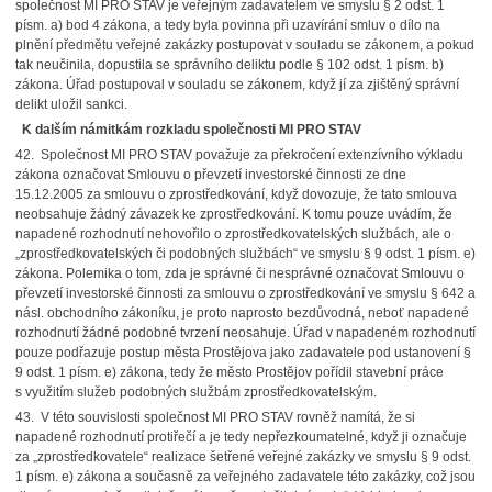
společnost MI PRO STAV je veřejným zadavatelem ve smyslu § 2 odst. 1
písm. a) bod 4 zákona, a tedy byla povinna při uzavírání smluv o dílo na
plnění předmětu veřejné zakázky postupovat v souladu se zákonem, a pokud
tak neučinila, dopustila se správního deliktu podle § 102 odst. 1 písm. b)
zákona. Úřad postupoval v souladu se zákonem, když jí za zjištěný správní
delikt uložil sankci.
K dalším námitkám rozkladu společnosti MI PRO STAV
42. Společnost MI PRO STAV považuje za překročení extenzívního výkladu
zákona označovat Smlouvu o převzetí investorské činnosti ze dne
15.12.2005 za smlouvu o zprostředkování, když dovozuje, že tato smlouva
neobsahuje žádný závazek ke zprostředkování. K tomu pouze uvádím, že
napadené rozhodnutí nehovořilo o zprostředkovatelských službách, ale o
„zprostředkovatelských či podobných službách“ ve smyslu § 9 odst. 1 písm. e)
zákona. Polemika o tom, zda je správné či nesprávné označovat Smlouvu o
převzetí investorské činnosti za smlouvu o zprostředkování ve smyslu § 642 a
násl. obchodního zákoníku, je proto naprosto bezdůvodná, neboť napadené
rozhodnutí žádné podobné tvrzení neosahuje. Úřad v napadeném rozhodnutí
pouze podřazuje postup města Prostějova jako zadavatele pod ustanovení §
9 odst. 1 písm. e) zákona, tedy že město Prostějov pořídil stavební práce
s využitím služeb podobných službám zprostředkovatelským.
43. V této souvislosti společnost MI PRO STAV rovněž namítá, že si
napadené rozhodnutí protiřečí a je tedy nepřezkoumatelné, když ji označuje
za „zprostředkovatele“ realizace šetřené veřejné zakázky ve smyslu § 9 odst.
1 písm. e) zákona a současně za veřejného zadavatele této zakázky, což jsou