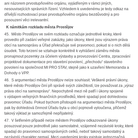
ani názorem prvostupňového orgánu, vyjádřeným v rámci jiných,
nesouvisejících správních řízení. Vzhledem k uvedenému je tedy odkaz na
dřívější rozhodovací praxi prvostupňového orgánu bezdůvodný a pro
posouzení věci irelevantní.
K námitkám rozkladu města Prostějov
45. Město Prostějov ve svém rozkladu označuje jednotlivé kroky, které
provedlo při zadání veřejné zakázky, jako úkony, které jsou výrazem práva
obcí na samosprávu a Úřad překračuje své pravomoci, pokud si o nich dělá
úsudek. Toto tvrzení se vztahuje konkrétně k vyhlášení záměru města
pronajmout pozemky za účelem výstavby a provozování Centra, zpracování
projektové dokumentace pro stavební povolení, „přechodu“ stavebního
povolení na společnost MI PRO STAV, stejně jako k uzavření Memoranda a
Dohody o VPP.
46. S argumentací města Prostějov nelze souhlasit. Veškeré právní úkony,
které město Prostějov činí při správě svých záležitostí, lze považovat za „výraz
práva obcí na samosprávu“. Nepochybně mezi ně patří i úkony spojené
s výdajem veřejných finančních prostředků, které spadají pod dohledovou
pravomoc Úřadu. Pokud bychom přistoupili na argumentaci města Prostějov,
pak by dohledová činnost Úřadu byla u obcí pojmově vyloučena, přičemž
takový výklad je samozřejmě nepřijatelný.
47. V šetřeném případě nelze městem Prostějov odkazované úkony
posuzovat pouze jednotlivě jako samostatné, vzájemně nezávislé kroky, které
spadají do pravomoci samosprávných celků, neboť takový samostatný a
nezávislý charakter nemají. Mezi uvedenými kroky existuje jednoznačná