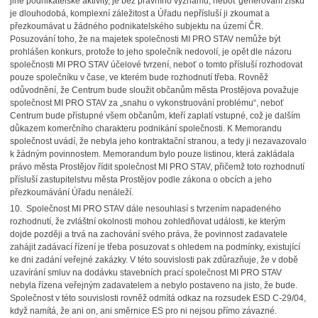
jiné podnikatelské aktivity, je bez právního významu, neboť generování zisku
je dlouhodobá, komplexní záležitost a Úřadu nepřísluší ji zkoumat a
přezkoumávat u žádného podnikatelského subjektu na území ČR.
Posuzování toho, že na majetek společnosti MI PRO STAV nemůže být
prohlášen konkurs, protože to jeho společník nedovolí, je opět dle názoru
společnosti MI PRO STAV účelové tvrzení, neboť o tomto přísluší rozhodovat
pouze společníku v čase, ve kterém bude rozhodnutí třeba. Rovněž
odůvodnění, že Centrum bude sloužit občanům města Prostějova považuje
společnost MI PRO STAV za „snahu o vykonstruování problému“, neboť
Centrum bude přístupné všem občanům, kteří zaplatí vstupné, což je dalším
důkazem komerčního charakteru podnikání společnosti. K Memorandu
společnost uvádí, že nebyla jeho kontraktační stranou, a tedy ji nezavazovalo
k žádným povinnostem. Memorandum bylo pouze listinou, která zakládala
právo města Prostějov řídit společnost MI PRO STAV, přičemž toto rozhodnutí
přísluší zastupitelstvu města Prostějov podle zákona o obcích a jeho
přezkoumávání Úřadu nenáleží.
10. Společnost MI PRO STAV dále nesouhlasí s tvrzením napadeného
rozhodnutí, že zvláštní okolnosti mohou zohledňovat události, ke kterým
dojde později a trvá na zachování svého práva, že povinnost zadavatele
zahájit zadávací řízení je třeba posuzovat s ohledem na podmínky, existující
ke dni zadání veřejné zakázky. V této souvislosti pak zdůrazňuje, že v době
uzavírání smluv na dodávku stavebních prací společnost MI PRO STAV
nebyla řízena veřejným zadavatelem a nebylo postaveno na jisto, že bude.
Společnost v této souvislosti rovněž odmítá odkaz na rozsudek ESD C-29/04,
když namítá, že ani on, ani směrnice ES pro ni nejsou přímo závazné.