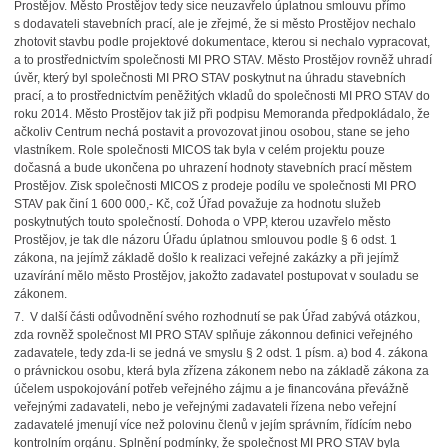
Prostějov. Město Prostějov tedy sice neuzavřelo úplatnou smlouvu přímo
s dodavateli stavebních prací, ale je zřejmé, že si město Prostějov nechalo
zhotovit stavbu podle projektové dokumentace, kterou si nechalo vypracovat,
a to prostřednictvím společnosti MI PRO STAV. Město Prostějov rovněž uhradí
úvěr, který byl společnosti MI PRO STAV poskytnut na úhradu stavebních
prací, a to prostřednictvím peněžitých vkladů do společnosti MI PRO STAV do
roku 2014. Město Prostějov tak již při podpisu Memoranda předpokládalo, že
ačkoliv Centrum nechá postavit a provozovat jinou osobou, stane se jeho
vlastníkem. Role společnosti MICOS tak byla v celém projektu pouze
dočasná a bude ukončena po uhrazení hodnoty stavebních prací městem
Prostějov. Zisk společnosti MICOS z prodeje podílu ve společnosti MI PRO
STAV pak činí 1 600 000,- Kč, což Úřad považuje za hodnotu služeb
poskytnutých touto společností. Dohoda o VPP, kterou uzavřelo město
Prostějov, je tak dle názoru Úřadu úplatnou smlouvou podle § 6 odst. 1
zákona, na jejímž základě došlo k realizaci veřejné zakázky a při jejímž
uzavírání mělo město Prostějov, jakožto zadavatel postupovat v souladu se
zákonem.
7. V další části odůvodnění svého rozhodnutí se pak Úřad zabývá otázkou,
zda rovněž společnost MI PRO STAV splňuje zákonnou definici veřejného
zadavatele, tedy zda-li se jedná ve smyslu § 2 odst. 1 písm. a) bod 4. zákona
o právnickou osobu, která byla zřízena zákonem nebo na základě zákona za
účelem uspokojování potřeb veřejného zájmu a je financována převážně
veřejnými zadavateli, nebo je veřejnými zadavateli řízena nebo veřejní
zadavatelé jmenují více než polovinu členů v jejím správním, řídícím nebo
kontrolním orgánu. Splnění podmínky, že společnost MI PRO STAV byla