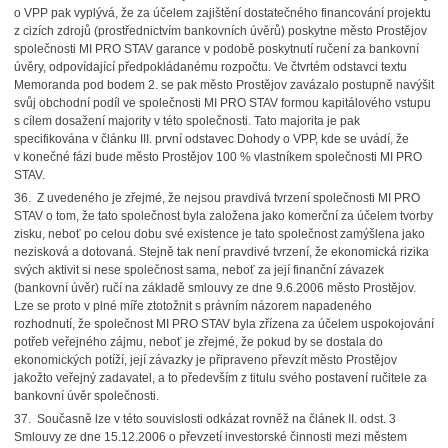
o VPP pak vyplývá, že za účelem zajištění dostatečného financování projektu
z cizích zdrojů (prostřednictvím bankovních úvěrů) poskytne město Prostějov
společnosti MI PRO STAV garance v podobě poskytnutí ručení za bankovní
úvěry, odpovídající předpokládanému rozpočtu. Ve čtvrtém odstavci textu
Memoranda pod bodem 2. se pak město Prostějov zavázalo postupně navýšit
svůj obchodní podíl ve společnosti MI PRO STAV formou kapitálového vstupu
s cílem dosažení majority v této společnosti. Tato majorita je pak
specifikována v článku III. první odstavec Dohody o VPP, kde se uvádí, že
v konečné fázi bude město Prostějov 100 % vlastníkem společnosti MI PRO
STAV.
36. Z uvedeného je zřejmé, že nejsou pravdivá tvrzení společnosti MI PRO
STAV o tom, že tato společnost byla založena jako komerční za účelem tvorby
zisku, neboť po celou dobu své existence je tato společnost zamýšlena jako
nezisková a dotovaná. Stejně tak není pravdivé tvrzení, že ekonomická rizika
svých aktivit si nese společnost sama, neboť za její finanční závazek
(bankovní úvěr) ručí na základě smlouvy ze dne 9.6.2006 město Prostějov.
Lze se proto v plné míře ztotožnit s právním názorem napadeného
rozhodnutí, že společnost MI PRO STAV byla zřízena za účelem uspokojování
potřeb veřejného zájmu, neboť je zřejmé, že pokud by se dostala do
ekonomických potíží, její závazky je připraveno převzít město Prostějov
jakožto veřejný zadavatel, a to především z titulu svého postavení ručitele za
bankovní úvěr společnosti.
37. Současně lze v této souvislosti odkázat rovněž na článek II. odst. 3
Smlouvy ze dne 15.12.2006 o převzetí investorské činnosti mezi městem