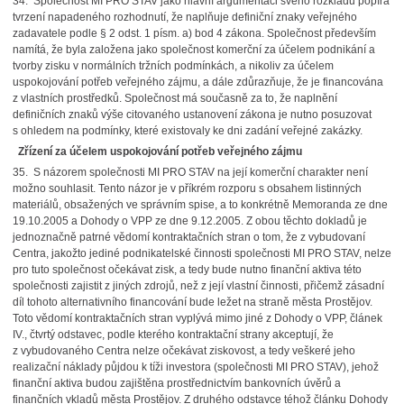
34. Společnost MI PRO STAV jako hlavní argumentaci svého rozkladu popírá
tvrzení napadeného rozhodnutí, že naplňuje definiční znaky veřejného
zadavatele podle § 2 odst. 1 písm. a) bod 4 zákona. Společnost především
namítá, že byla založena jako společnost komerční za účelem podnikání a
tvorby zisku v normálních tržních podmínkách, a nikoliv za účelem
uspokojování potřeb veřejného zájmu, a dále zdůrazňuje, že je financována
z vlastních prostředků. Společnost má současně za to, že naplnění
definičních znaků výše citovaného ustanovení zákona je nutno posuzovat
s ohledem na podmínky, které existovaly ke dni zadání veřejné zakázky.
Zřízení za účelem uspokojování potřeb veřejného zájmu
35. S názorem společnosti MI PRO STAV na její komerční charakter není
možno souhlasit. Tento názor je v příkrém rozporu s obsahem listinných
materiálů, obsažených ve správním spise, a to konkrétně Memoranda ze dne
19.10.2005 a Dohody o VPP ze dne 9.12.2005. Z obou těchto dokladů je
jednoznačně patrné vědomí kontraktačních stran o tom, že z vybudovaní
Centra, jakožto jediné podnikatelské činnosti společnosti MI PRO STAV, nelze
pro tuto společnost očekávat zisk, a tedy bude nutno finanční aktiva této
společnosti zajistit z jiných zdrojů, než z její vlastní činnosti, přičemž zásadní
díl tohoto alternativního financování bude ležet na straně města Prostějov.
Toto vědomí kontraktačních stran vyplývá mimo jiné z Dohody o VPP, článek
IV., čtvrtý odstavec, podle kterého kontraktační strany akceptují, že
z vybudovaného Centra nelze očekávat ziskovost, a tedy veškeré jeho
realizační náklady půjdou k tíži investora (společnosti MI PRO STAV), jehož
finanční aktiva budou zajištěna prostřednictvím bankovních úvěrů a
finančních vkladů města Prostějov. Z druhého odstavce téhož článku Dohody