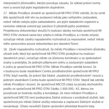
interpretační přemostění, kterým porušuje zásadu, že výklad právní normy
není a nesmí být jejím legislativním doplněním.
17. Město Prostějov shodně se společností MI PRO STAV odmítá, že by vznik
této společnosti měl vliv na postavení města jako veřejného zadavatele,
neboť město nebylo jejím zakladatelem, ani jejím statutárním orgánem a
nemohlo nikterak ovlivnit její založení či předmět jejího podnikání.
Projektovou dokumentaci sloužící k realizaci stavby nechala společnost MI
PRO STAV zhotovit sama bez vztahu k městu Prostějov, a v tomto smyslu
označuje město závěry napadeného rozhodnutí za nepravdivé, neboť město
mělo zpracovánu pouze dokumentaci pro stavební řízení.
18. Závěr napadeného rozhodnutí, že město Prostějov v konečném důsledku
uhradí úvěr, který byl společnosti MI PRO STAV poskytnut na realizaci
stavebních prací, označuje město za účelovou konstrukci a za spekulativní
úvahy a podotýká, že jediným příjemcem úvěru a zavázaným subjektem
k úvěru je společnost MI PRO STAV. Město Prostějov odmítá tvrzení, že
v budoucnu bude vlastníkem Centra prostřednictvím společnosti MI PRO
STAV, když namítá, že právní řád žádné „vlastnictví prostřednictvím“ nezná a
jediným vlastníkem Centra bude společnost MI PRO STAV. Stejně tak odmítá
město Prostějov i tvrzení, že společnost MICOS získá za prodej obchodního
podílu ve společnosti MI PRO STAV částku 1 600 000,- Kč, kterou lze
považovat ze hodnotu služby a konstatuje, že mezi městem Prostějov a
společností MICOS není podepsána žádná smlouva o poskytnutí služeb, tato
společnost pro město žádné služby nekonala a zaplacení žádných služeb si
nenárokuje. Úřadu nesvědčí žádné oprávnění předvídat finanční toky.