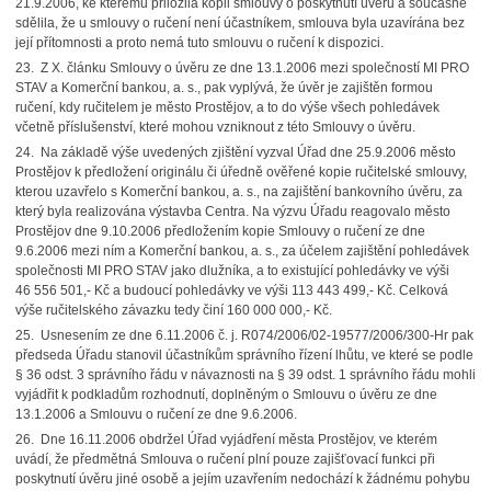
21.9.2006, ke kterému přiložila kopii smlouvy o poskytnutí úvěru a současně
sdělila, že u smlouvy o ručení není účastníkem, smlouva byla uzavírána bez
její přítomnosti a proto nemá tuto smlouvu o ručení k dispozici.
23. Z X. článku Smlouvy o úvěru ze dne 13.1.2006 mezi společností MI PRO
STAV a Komerční bankou, a. s., pak vyplývá, že úvěr je zajištěn formou
ručení, kdy ručitelem je město Prostějov, a to do výše všech pohledávek
včetně příslušenství, které mohou vzniknout z této Smlouvy o úvěru.
24. Na základě výše uvedených zjištění vyzval Úřad dne 25.9.2006 město
Prostějov k předložení originálu či úředně ověřené kopie ručitelské smlouvy,
kterou uzavřelo s Komerční bankou, a. s., na zajištění bankovního úvěru, za
který byla realizována výstavba Centra. Na výzvu Úřadu reagovalo město
Prostějov dne 9.10.2006 předložením kopie Smlouvy o ručení ze dne
9.6.2006 mezi ním a Komerční bankou, a. s., za účelem zajištění pohledávek
společnosti MI PRO STAV jako dlužníka, a to existující pohledávky ve výši
46 556 501,- Kč a budoucí pohledávky ve výši 113 443 499,- Kč. Celková
výše ručitelského závazku tedy činí 160 000 000,- Kč.
25. Usnesením ze dne 6.11.2006 č. j. R074/2006/02-19577/2006/300-Hr pak
předseda Úřadu stanovil účastníkům správního řízení lhůtu, ve které se podle
§ 36 odst. 3 správního řádu v návaznosti na § 39 odst. 1 správního řádu mohli
vyjádřit k podkladům rozhodnutí, doplněným o Smlouvu o úvěru ze dne
13.1.2006 a Smlouvu o ručení ze dne 9.6.2006.
26. Dne 16.11.2006 obdržel Úřad vyjádření města Prostějov, ve kterém
uvádí, že předmětná Smlouva o ručení plní pouze zajišťovací funkci při
poskytnutí úvěru jiné osobě a jejím uzavřením nedochází k žádnému pohybu