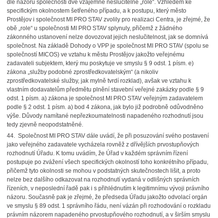
dle názoru společnosti dvě vzájemně neslučitelné „role“. Vzhledem ke
specifickým okolnostem šetřeného případu, a k postupu, který město
Prostějov i společnost MI PRO STAV zvolily pro realizaci Centra, je zřejmé, že
obě „role“ u společnosti MI PRO STAV splynuly, přičemž z žádného
zákonného ustanovení nelze dovozovat jejich neslučitelnost, jak se domnívá
společnost. Na základě Dohody o VPP je společnost MI PRO STAV (spolu se
společností MICOS) ve vztahu k městu Prostějov jakožto veřejnému
zadavateli subjektem, který mu poskytuje ve smyslu § 9 odst. 1 písm. e)
zákona „služby podobné zprostředkovatelským“ (a nikoliv
zprostředkovatelské služby, jak mylně tvrdí rozklad), avšak ve vztahu k
vlastním dodavatelům předmětu plnění stavební veřejné zakázky podle § 9
odst. 1 písm. a) zákona je společnost MI PRO STAV veřejným zadavatelem
podle § 2 odst. 1 písm. a) bod 4 zákona, jak bylo již podrobně odůvodněno
výše. Důvody namítané nepřezkoumatelnosti napadeného rozhodnutí jsou
tedy zjevně neopodstatněné.
44. Společnost MI PRO STAV dále uvádí, že při posuzování svého postavení
jako veřejného zadavatele vycházela rovněž z dřívějších prvostupňových
rozhodnutí Úřadu. K tomu uvádím, že Úřad v každém správním řízení
postupuje po zvážení všech specifických okolností toho konkrétního případu,
přičemž tyto okolnosti se mohou v podstatných skutečnostech lišit, a proto
nelze bez dalšího odkazovat na rozhodnutí vydaná v odlišných správních
řízeních, v neposlední řadě pak i s přihlédnutím k legitimnímu vývoji právního
názoru. Současně pak je zřejmé, že předseda Úřadu jakožto odvolací orgán
ve smyslu § 89 odst. 1 správního řádu, není vázán při rozhodování o rozkladu
právním názorem napadeného prvostupňového rozhodnutí, a v širším smyslu