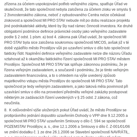
zřízena za účelem uspokojování potřeb veřejného zájmu, spatřuje Úřad ve
skutečnosti, že tato společnost nebyla založena za účelem zisku ve smyslu §
2 živnostenského zákona, neboť z vybudovaného Centra nelze očekávat
ziskovost a společnost MI PRO STAV nebude mít po dobu realizace projektu
jiné podnikatelské aktivity, které by šly nad rámec činnosti investora. Ke druhé
obligatorní podmínce definice právnické osoby jako veřejného zadavatele
podle § 2 odst. 1 písm. a) bod 4. zákona pak Úřad uvádí, že společnost MI
PRO STAV byla sice založena soukromou společností MICOS, avšak již v té
době vyjádřilo město Prostějov vůli po uzavření smluv o dílo tuto společnost
fakticky řídit. Naplnění definice veřejného zadavatele nelze dle názoru Úřadu
vztahovat až k okamžiku faktického řízení společnosti MI PRO STAV městem
Prostějov. Společnost MI PRO STAV tak splňuje zákonnou podmínku, že je
řízena veřejným zadavatelem, a současně i podmínku, že je tímto veřejným
zadavatelem financována, a to s ohledem na výše uvedený způsob
majetkového vstupu města Prostějov do společnosti MI PRO STAV. Tato
společnost je tedy veřejným zadavatelem, a jako taková měla povinnost při
uzavírání smluv o dílo na provedení předmětu veřejné zakázky postupovat
některým ze zadávacích řízení uvedených v § 25 odst. 2 zákona, což
neučinila.
8. K odůvodnění výše uložených pokut Úřad uvádí, že město Prostějov se
protiprávního jednání dopustilo uzavřením Dohody o VPP dne 9.12.2005 a
společnost MI PRO STAV uzavřením Smlouvy o dílo č. 594 se společností
POZEMSTAV Prostějov, a. s., dne 12.1.2006 a Smlouvy o dílo č. Z-001/01/06
ve znění dodatku č. 1 ze dne 26.1.2006 se Stavební společností NAVRÁTIL,