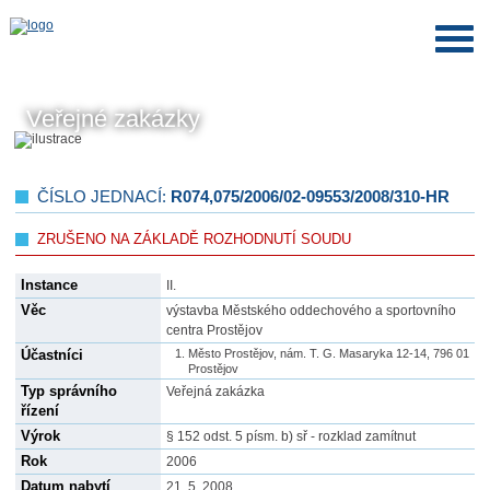
Veřejné zakázky
ČÍSLO JEDNACÍ:
R074,075/2006/02-09553/2008/310-HR
ZRUŠENO NA ZÁKLADĚ ROZHODNUTÍ SOUDU
Instance
II.
Věc
výstavba Městského oddechového a sportovního
centra Prostějov
Účastníci
Město Prostějov, nám. T. G. Masaryka 12-14, 796 01
Prostějov
Typ správního
Veřejná zakázka
řízení
Výrok
§ 152 odst. 5 písm. b) sř - rozklad zamítnut
Rok
2006
Datum nabytí
21. 5. 2008