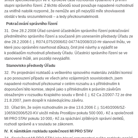
smluv specifikovaných ve II. výrokové části rozhodnutí vydaného v prvním
stupni správního řízení. Z těchto důvodů soud považuje napadené rozhodnutí
za vnitřně natolik rozporné, že nemůže ani při nejvyšší míře shovívavosti
obstát v testu srozumitelnosti – a tedy přezkoumatelnosti.
Pokračování správního řízení
31. Dne 28.2.2008 Úřad oznámil účastníkům správního řízení pokračování
předmětného správního řízení a současně jim usnesením předsedy Úřadu ze
dne 28.2.2008 č. j. R074,075/2006/02-04774/2008/310-Hr stanovil lhůtu, ve
které jsou oprávněni navrhovat důkazy, činit jiné návrhy a vyjádřit se
k podkladům rozhodnutí předsedy Úřadu. Účastníci správního řízení se ve
stanovené lhůtě, ani později nevyjádřili.
Stanovisko předsedy Úřadu
32. Po projednání rozkladů a veškerého spisového materiálu zvláštní komisí
a po posouzení případu ve všech jeho vzájemných souvislostech, jsem
napadené rozhodnutí přezkoumal v celém rozsahu a s přihlédnutím k
doporučení této komise, stejně jako s přihlédnutím k právním závěrům
obsaženým v rozsudku Krajského soudu v Brně č. j. 62 Ca 2/2007-72 ze dne
21.8.2007, jsem dospěl k následujícímu závěru.
33. Úřad tím, že svým rozhodnutím ze dne 13.6.2006 č. j. S140/2006/SZ-
10659/2006/520-KV uložil městu Prostějov pokutu 500 000,- Kč a společnosti
MI PRO STAV pokutu 10 000,- Kč za spáchání zjištěných správní deliktů,
rozhodl správně a v souladu se zákonem.
IV. K námitkám rozkladu společnosti MI PRO STAV