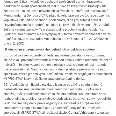
formou peněžitých vkladů do obchodní společnosti a z nich hrazeného
bankovního úvěru společnosti MI PRO STAV, za který město Prostějov ručí.
Nejde tedy o to, zda bylo právem města Prostějov uzavřít smlouvy nazvané
Memorandum a Dohoda o VPP, zda bylo jeho právem vypůjčit své pozemky,
kapitálově vstoupit do obchodní společnosti, či na jiný subjekt převést
stavební povolení a podobně, ale jde o to, jaký měl být zvolen režim zadání
šetřené veřejné zakázky. Tato skutečnost je prvotní a následné vztahy a
ujednání jsou druhotné a z ní vyplývající. V tomto právním hodnocení pak lze
rovněž odkázat na rozsudek Vrchního soudu v Olomouci č. j. 2 A 3/2002 ze
dne 5.11.2002.
K důvodům zrušení původního rozhodnutí o rozkladu soudem
55. Soud ve svém rozsudku shledal napadené prvostupňové rozhodnutí,
stejně jako i původní rozhodnutí o rozkladu natolik vnitřně rozporné, že ani při
nejvyšší míře shovívavosti nemohlo obstát v testu srozumitelnosti – a tedy
přezkoumatelnosti. Soud v tomto rozhodnutí postrádá především přesnou
specifikaci všech jednotlivých kroků města Prostějov, stejně jako i společnosti
MI PRO STAV, kterými došlo ke spáchání správního deliktu.
56. V pokračujícím řízení o rozkladu jsem se se závěry soudu ohledně
nedostatečné srozumitelnosti obou meritorních rozhodnutí v plné míře
ztotožnil, avšak současně mám za to, že tato obtížná srozumitelnost obou
rozhodnutí a nepřehlednost skutkové podstaty spáchaných správních deliktů
je do značné míry dána právě atypickým a mimořádně komplikovaným
charakterem komplexu kroků obou zadavatelů (tedy města Prostějov i
společnosti MI PRO STAV) při realizaci stavby Centra. Vzhledem k tomu, že