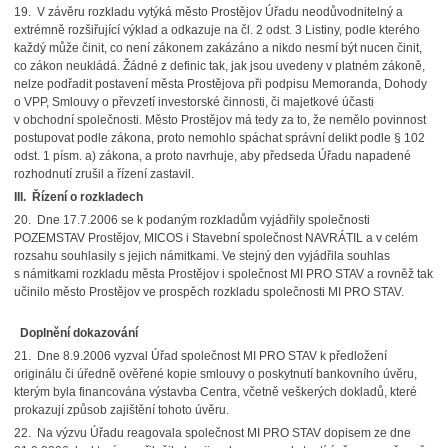
19. V závěru rozkladu vytýká město Prostějov Úřadu neodůvodnitelný a
extrémně rozšiřující výklad a odkazuje na čl. 2 odst. 3 Listiny, podle kterého
každý může činit, co není zákonem zakázáno a nikdo nesmí být nucen činit,
co zákon neukládá. Žádné z definic tak, jak jsou uvedeny v platném zákoně,
nelze podřadit postavení města Prostějova při podpisu Memoranda, Dohody
o VPP, Smlouvy o převzetí investorské činnosti, či majetkové účasti
v obchodní společnosti. Město Prostějov má tedy za to, že nemělo povinnost
postupovat podle zákona, proto nemohlo spáchat správní delikt podle § 102
odst. 1 písm. a) zákona, a proto navrhuje, aby předseda Úřadu napadené
rozhodnutí zrušil a řízení zastavil.
III. Řízení o rozkladech
20. Dne 17.7.2006 se k podaným rozkladům vyjádřily společnosti
POZEMSTAV Prostějov, MICOS i Stavební společnost NAVRÁTIL a v celém
rozsahu souhlasily s jejich námitkami. Ve stejný den vyjádřila souhlas
s námitkami rozkladu města Prostějov i společnost MI PRO STAV a rovněž tak
učinilo město Prostějov ve prospěch rozkladu společnosti MI PRO STAV.
Doplnění dokazování
21. Dne 8.9.2006 vyzval Úřad společnost MI PRO STAV k předložení
originálu či úředně ověřené kopie smlouvy o poskytnutí bankovního úvěru,
kterým byla financována výstavba Centra, včetně veškerých dokladů, které
prokazují způsob zajištění tohoto úvěru.
22. Na výzvu Úřadu reagovala společnost MI PRO STAV dopisem ze dne