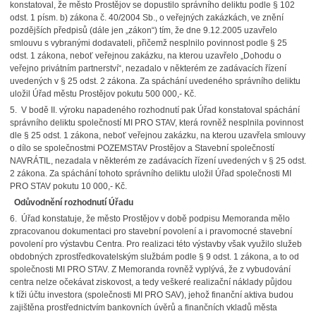
konstatoval, že město Prostějov se dopustilo správního deliktu podle § 102
odst. 1 písm. b) zákona č. 40/2004 Sb., o veřejných zakázkách, ve znění
pozdějších předpisů (dále jen „zákon“) tím, že dne 9.12.2005 uzavřelo
smlouvu s vybranými dodavateli, přičemž nesplnilo povinnost podle § 25
odst. 1 zákona, neboť veřejnou zakázku, na kterou uzavřelo „Dohodu o
veřejno privátním partnerství“, nezadalo v některém ze zadávacích řízení
uvedených v § 25 odst. 2 zákona. Za spáchání uvedeného správního deliktu
uložil Úřad městu Prostějov pokutu 500 000,- Kč.
5. V bodě II. výroku napadeného rozhodnutí pak Úřad konstatoval spáchání
správního deliktu společností MI PRO STAV, která rovněž nesplnila povinnost
dle § 25 odst. 1 zákona, neboť veřejnou zakázku, na kterou uzavřela smlouvy
o dílo se společnostmi POZEMSTAV Prostějov a Stavební společností
NAVRÁTIL, nezadala v některém ze zadávacích řízení uvedených v § 25 odst.
2 zákona. Za spáchání tohoto správního deliktu uložil Úřad společnosti MI
PRO STAV pokutu 10 000,- Kč.
Odůvodnění rozhodnutí Úřadu
6. Úřad konstatuje, že město Prostějov v době podpisu Memoranda mělo
zpracovanou dokumentaci pro stavební povolení a i pravomocné stavební
povolení pro výstavbu Centra. Pro realizaci této výstavby však využilo služeb
obdobných zprostředkovatelským službám podle § 9 odst. 1 zákona, a to od
společnosti MI PRO STAV. Z Memoranda rovněž vyplývá, že z vybudování
centra nelze očekávat ziskovost, a tedy veškeré realizační náklady půjdou
k tíži účtu investora (společnosti MI PRO SAV), jehož finanční aktiva budou
zajištěna prostřednictvím bankovních úvěrů a finančních vkladů města