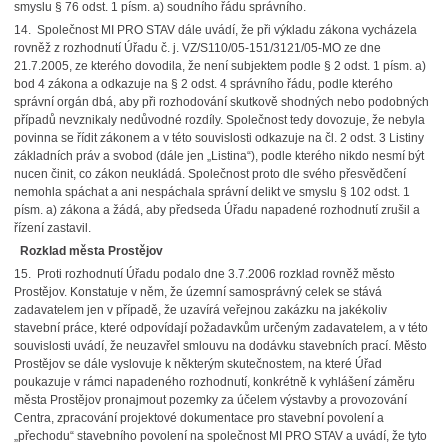
smyslu § 76 odst. 1 písm. a) soudního řádu správního.
14. Společnost MI PRO STAV dále uvádí, že při výkladu zákona vycházela
rovněž z rozhodnutí Úřadu č. j. VZ/S110/05-151/3121/05-MO ze dne
21.7.2005, ze kterého dovodila, že není subjektem podle § 2 odst. 1 písm. a)
bod 4 zákona a odkazuje na § 2 odst. 4 správního řádu, podle kterého
správní orgán dbá, aby při rozhodování skutkově shodných nebo podobných
případů nevznikaly nedůvodné rozdíly. Společnost tedy dovozuje, že nebyla
povinna se řídit zákonem a v této souvislosti odkazuje na čl. 2 odst. 3 Listiny
základních práv a svobod (dále jen „Listina“), podle kterého nikdo nesmí být
nucen činit, co zákon neukládá. Společnost proto dle svého přesvědčení
nemohla spáchat a ani nespáchala správní delikt ve smyslu § 102 odst. 1
písm. a) zákona a žádá, aby předseda Úřadu napadené rozhodnutí zrušil a
řízení zastavil.
Rozklad města Prostějov
15. Proti rozhodnutí Úřadu podalo dne 3.7.2006 rozklad rovněž město
Prostějov. Konstatuje v něm, že územní samosprávný celek se stává
zadavatelem jen v případě, že uzavírá veřejnou zakázku na jakékoliv
stavební práce, které odpovídají požadavkům určeným zadavatelem, a v této
souvislosti uvádí, že neuzavřel smlouvu na dodávku stavebních prací. Město
Prostějov se dále vyslovuje k některým skutečnostem, na které Úřad
poukazuje v rámci napadeného rozhodnutí, konkrétně k vyhlášení záměru
města Prostějov pronajmout pozemky za účelem výstavby a provozování
Centra, zpracování projektové dokumentace pro stavební povolení a
„přechodu“ stavebního povolení na společnost MI PRO STAV a uvádí, že tyto