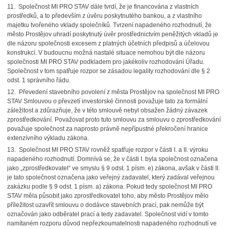
11. Společnost MI PRO STAV dále tvrdí, že je financována z vlastních
prostředků, a to především z úvěru poskytnutého bankou, a z vlastního
majetku tvořeného vklady společníků. Tvrzení napadeného rozhodnutí, že
město Prostějov uhradí poskytnutý úvěr prostřednictvím peněžitých vkladů je
dle názoru společnosti excesem z platných účetních předpisů a účelovou
konstrukcí. V budoucnu možná nastalé situace nemohou být dle názoru
společnosti MI PRO STAV podkladem pro jakékoliv rozhodování Úřadu.
Společnost v tom spatřuje rozpor se zásadou legality rozhodování dle § 2
odst. 1 správního řádu.
12. Převedení stavebního povolení z města Prostějov na společnost MI PRO
STAV Smlouvou o převzetí investorské činnosti považuje tato za formální
záležitost a zdůrazňuje, že v této smlouvě nebyl obsažen žádný závazek
zprostředkování. Považovat proto tuto smlouvu za smlouvu o zprostředkování
považuje společnost za naprosto právně nepřípustné překročení hranice
extenzívního výkladu zákona.
13. Společnost MI PRO STAV rovněž spatřuje rozpor v části I. a II. výroku
napadeného rozhodnutí. Domnívá se, že v části I. byla společnost označena
jako „zprostředkovatel“ ve smyslu § 9 odst. 1 písm. e) zákona, avšak v části II.
je tato společnost označena jako veřejný zadavatel, který zadával veřejnou
zakázku podle § 9 odst. 1 písm. a) zákona. Pokud tedy společnost MI PRO
STAV měla působit jako zprostředkovatel toho, aby město Prostějov mělo
příležitost uzavřít smlouvu o dodávce stavebních prací, pak nemůže být
označován jako odběratel prací a tedy zadavatel. Společnost vidí v tomto
namítaném rozporu důvod nepřezkoumatelnosti napadeného rozhodnutí ve