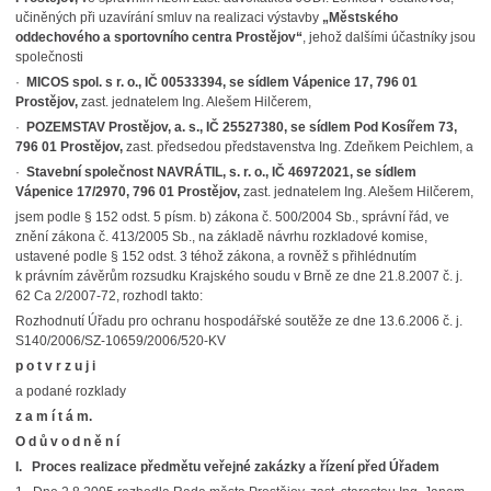
učiněných při uzavírání smluv na realizaci výstavby
„Městského
oddechového a sportovního centra Prostějov“
, jehož dalšími účastníky jsou
společnosti
·
MICOS spol. s r. o., IČ 00533394, se sídlem Vápenice 17, 796 01
Prostějov,
zast. jednatelem Ing. Alešem Hilčerem,
·
POZEMSTAV Prostějov, a. s., IČ 25527380, se sídlem Pod Kosířem 73,
796 01 Prostějov,
zast. předsedou představenstva Ing. Zdeňkem Peichlem, a
·
Stavební společnost NAVRÁTIL, s. r. o., IČ 46972021, se sídlem
Vápenice 17/2970, 796 01 Prostějov,
zast. jednatelem Ing. Alešem Hilčerem,
jsem podle § 152 odst. 5 písm. b) zákona č. 500/2004 Sb., správní řád, ve
znění zákona č. 413/2005 Sb., na základě návrhu rozkladové komise,
ustavené podle § 152 odst. 3 téhož zákona, a rovněž s přihlédnutím
k právním závěrům rozsudku Krajského soudu v Brně ze dne 21.8.2007 č. j.
62 Ca 2/2007-72, rozhodl takto:
Rozhodnutí Úřadu pro ochranu hospodářské soutěže ze dne 13.6.2006 č. j.
S140/2006/SZ-10659/2006/520-KV
p o t v r z u j i
a podané rozklady
z a m í t á m.
O d ů v o d n ě n í
I. Proces realizace předmětu veřejné zakázky a řízení před Úřadem