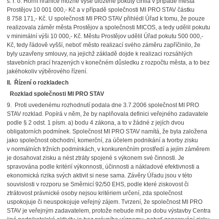
s. r. o. Horní hranice možné výše uložené pokuty činila v případě města
Prostějov 10 001 000,- Kč a v případě společnosti MI PRO STAV částku
8 758 171,- Kč. U společnosti MI PRO STAV přihlédl Úřad k tomu, že pouze
realizovala záměr města Prostějov a společnosti MICOS, a tedy udělil pokutu
v minimální výši 10 000,- Kč. Městu Prostějov udělil Úřad pokutu 500 000,-
Kč, tedy řádově vyšší, neboť město realizací svého záměru zapříčinilo, že
byly uzavřeny smlouvy, na jejichž základě dojde k realizaci rozsáhlých
stavebních prací hrazených v konečném důsledku z rozpočtu města, a to bez
jakéhokoliv výběrového řízení.
II. Řízení o rozkladech
Rozklad společnosti MI PRO STAV
9. Proti uvedenému rozhodnutí podala dne 3.7.2006 společnost MI PRO
STAV rozklad. Popírá v něm, že by naplňovala definici veřejného zadavatele
podle § 2 odst. 1 písm. a) bodu 4 zákona, a to v žádné z jejích dvou
obligatorních podmínek. Společnost MI PRO STAV namítá, že byla založena
jako společnost obchodní, komerční, za účelem podnikání a tvorby zisku
v normálních tržních podmínkách, v konkurenčním prostředí a jejím záměrem
je dosahovat zisku a nést ztráty spojené s výkonem své činnosti. Je
spravována podle kritérií výkonnosti, účinnosti a nákladové efektivnosti a
ekonomická rizika svých aktivit si nese sama. Závěry Úřadu jsou v této
souvislosti v rozporu se Směrnicí 92/50 EHS, podle které ziskovost či
ztrátovost právnické osoby nejsou kritériem určení, zda společnost
uspokojuje či neuspokojuje veřejný zájem. Tvrzení, že společnost MI PRO
STAV je veřejným zadavatelem, protože nebude mít po dobu výstavby Centra