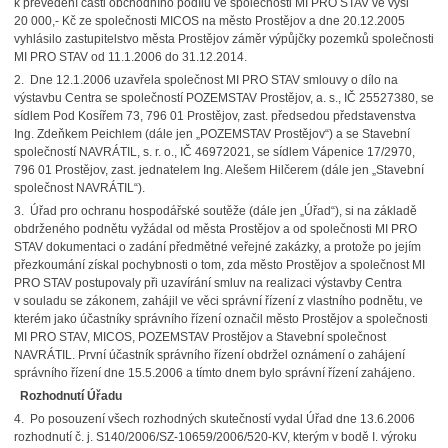
k převedení části obchodního podílu ve společnosti MI PRO STAV ve výši
20 000,- Kč ze společnosti MICOS na město Prostějov a dne 20.12.2005
vyhlásilo zastupitelstvo města Prostějov záměr výpůjčky pozemků společnosti
MI PRO STAV od 11.1.2006 do 31.12.2014.
2. Dne 12.1.2006 uzavřela společnost MI PRO STAV smlouvy o dílo na
výstavbu Centra se společností POZEMSTAV Prostějov, a. s., IČ 25527380, se
sídlem Pod Kosířem 73, 796 01 Prostějov, zast. předsedou představenstva
Ing. Zdeňkem Peichlem (dále jen „POZEMSTAV Prostějov“) a se Stavební
společností NAVRÁTIL, s. r. o., IČ 46972021, se sídlem Vápenice 17/2970,
796 01 Prostějov, zast. jednatelem Ing. Alešem Hilčerem (dále jen „Stavební
společnost NAVRÁTIL“).
3. Úřad pro ochranu hospodářské soutěže (dále jen „Úřad“), si na základě
obdrženého podnětu vyžádal od města Prostějov a od společnosti MI PRO
STAV dokumentaci o zadání předmětné veřejné zakázky, a protože po jejím
přezkoumání získal pochybnosti o tom, zda město Prostějov a společnost MI
PRO STAV postupovaly při uzavírání smluv na realizaci výstavby Centra
v souladu se zákonem, zahájil ve věci správní řízení z vlastního podnětu, ve
kterém jako účastníky správního řízení označil město Prostějov a společnosti
MI PRO STAV, MICOS, POZEMSTAV Prostějov a Stavební společnost
NAVRÁTIL. První účastník správního řízení obdržel oznámení o zahájení
správního řízení dne 15.5.2006 a tímto dnem bylo správní řízení zahájeno.
Rozhodnutí Úřadu
4. Po posouzení všech rozhodných skutečností vydal Úřad dne 13.6.2006
rozhodnutí č. j. S140/2006/SZ-10659/2006/520-KV, kterým v bodě I. výroku