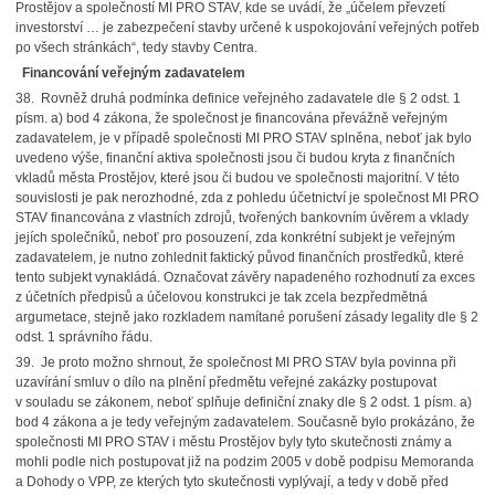
Prostějov a společností MI PRO STAV, kde se uvádí, že „účelem převzetí
investorství … je zabezpečení stavby určené k uspokojování veřejných potřeb
po všech stránkách“, tedy stavby Centra.
Financování veřejným zadavatelem
38. Rovněž druhá podmínka definice veřejného zadavatele dle § 2 odst. 1
písm. a) bod 4 zákona, že společnost je financována převážně veřejným
zadavatelem, je v případě společnosti MI PRO STAV splněna, neboť jak bylo
uvedeno výše, finanční aktiva společnosti jsou či budou kryta z finančních
vkladů města Prostějov, které jsou či budou ve společnosti majoritní. V této
souvislosti je pak nerozhodné, zda z pohledu účetnictví je společnost MI PRO
STAV financována z vlastních zdrojů, tvořených bankovním úvěrem a vklady
jejích společníků, neboť pro posouzení, zda konkrétní subjekt je veřejným
zadavatelem, je nutno zohlednit faktický původ finančních prostředků, které
tento subjekt vynakládá. Označovat závěry napadeného rozhodnutí za exces
z účetních předpisů a účelovou konstrukci je tak zcela bezpředmětná
argumetace, stejně jako rozkladem namítané porušení zásady legality dle § 2
odst. 1 správního řádu.
39. Je proto možno shrnout, že společnost MI PRO STAV byla povinna při
uzavírání smluv o dílo na plnění předmětu veřejné zakázky postupovat
v souladu se zákonem, neboť splňuje definiční znaky dle § 2 odst. 1 písm. a)
bod 4 zákona a je tedy veřejným zadavatelem. Současně bylo prokázáno, že
společnosti MI PRO STAV i městu Prostějov byly tyto skutečnosti známy a
mohli podle nich postupovat již na podzim 2005 v době podpisu Memoranda
a Dohody o VPP, ze kterých tyto skutečnosti vyplývají, a tedy v době před