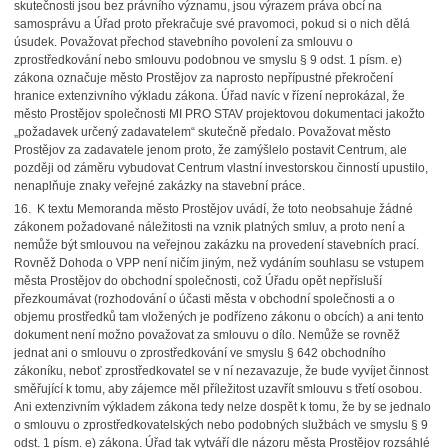
skutečnosti jsou bez právního významu, jsou výrazem práva obcí na
samosprávu a Úřad proto překračuje své pravomoci, pokud si o nich dělá
úsudek. Považovat přechod stavebního povolení za smlouvu o
zprostředkování nebo smlouvu podobnou ve smyslu § 9 odst. 1 písm. e)
zákona označuje město Prostějov za naprosto nepřípustné překročení
hranice extenzivního výkladu zákona. Úřad navíc v řízení neprokázal, že
město Prostějov společnosti MI PRO STAV projektovou dokumentaci jakožto
„požadavek určený zadavatelem“ skutečně předalo. Považovat město
Prostějov za zadavatele jenom proto, že zamýšlelo postavit Centrum, ale
později od záměru vybudovat Centrum vlastní investorskou činností upustilo,
nenaplňuje znaky veřejné zakázky na stavební práce.
16. K textu Memoranda město Prostějov uvádí, že toto neobsahuje žádné
zákonem požadované náležitosti na vznik platných smluv, a proto není a
nemůže být smlouvou na veřejnou zakázku na provedení stavebních prací.
Rovněž Dohoda o VPP není ničím jiným, než vydáním souhlasu se vstupem
města Prostějov do obchodní společnosti, což Úřadu opět nepřísluší
přezkoumávat (rozhodování o účasti města v obchodní společnosti a o
objemu prostředků tam vložených je podřízeno zákonu o obcích) a ani tento
dokument není možno považovat za smlouvu o dílo. Nemůže se rovněž
jednat ani o smlouvu o zprostředkování ve smyslu § 642 obchodního
zákoníku, neboť zprostředkovatel se v ní nezavazuje, že bude vyvíjet činnost
směřující k tomu, aby zájemce měl příležitost uzavřít smlouvu s třetí osobou.
Ani extenzivním výkladem zákona tedy nelze dospět k tomu, že by se jednalo
o smlouvu o zprostředkovatelských nebo podobných službách ve smyslu § 9
odst. 1 písm. e) zákona. Úřad tak vytváří dle názoru města Prostějov rozsáhlé