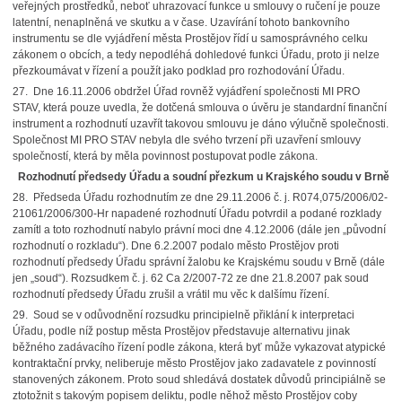
veřejných prostředků, neboť uhrazovací funkce u smlouvy o ručení je pouze
latentní, nenaplněná ve skutku a v čase. Uzavírání tohoto bankovního
instrumentu se dle vyjádření města Prostějov řídí u samosprávného celku
zákonem o obcích, a tedy nepodléhá dohledové funkci Úřadu, proto ji nelze
přezkoumávat v řízení a použít jako podklad pro rozhodování Úřadu.
27. Dne 16.11.2006 obdržel Úřad rovněž vyjádření společnosti MI PRO
STAV, která pouze uvedla, že dotčená smlouva o úvěru je standardní finanční
instrument a rozhodnutí uzavřít takovou smlouvu je dáno výlučně společnosti.
Společnost MI PRO STAV nebyla dle svého tvrzení při uzavření smlouvy
společností, která by měla povinnost postupovat podle zákona.
Rozhodnutí předsedy Úřadu a soudní přezkum u Krajského soudu v Brně
28. Předseda Úřadu rozhodnutím ze dne 29.11.2006 č. j. R074,075/2006/02-
21061/2006/300-Hr napadené rozhodnutí Úřadu potvrdil a podané rozklady
zamítl a toto rozhodnutí nabylo právní moci dne 4.12.2006 (dále jen „původní
rozhodnutí o rozkladu“). Dne 6.2.2007 podalo město Prostějov proti
rozhodnutí předsedy Úřadu správní žalobu ke Krajskému soudu v Brně (dále
jen „soud“). Rozsudkem č. j. 62 Ca 2/2007-72 ze dne 21.8.2007 pak soud
rozhodnutí předsedy Úřadu zrušil a vrátil mu věc k dalšímu řízení.
29. Soud se v odůvodnění rozsudku principielně přiklání k interpretaci
Úřadu, podle níž postup města Prostějov představuje alternativu jinak
běžného zadávacího řízení podle zákona, která byť může vykazovat atypické
kontraktační prvky, neliberuje město Prostějov jako zadavatele z povinností
stanovených zákonem. Proto soud shledává dostatek důvodů principiálně se
ztotožnit s takovým popisem deliktu, podle něhož město Prostějov coby