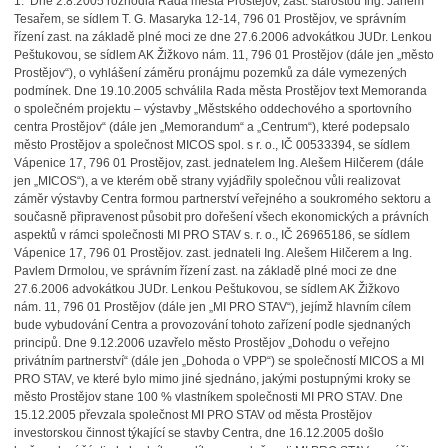
1. Dne 2.8.2005 rozhodla Rada města Prostějov, zast. starostou Ing. Janem
Tesařem, se sídlem T. G. Masaryka 12-14, 796 01 Prostějov, ve správním
řízení zast. na základě plné moci ze dne 27.6.2006 advokátkou JUDr. Lenkou
Peštukovou, se sídlem AK Žižkovo nám. 11, 796 01 Prostějov (dále jen „město
Prostějov“), o vyhlášení záměru pronájmu pozemků za dále vymezených
podmínek. Dne 19.10.2005 schválila Rada města Prostějov text Memoranda
o společném projektu – výstavby „Městského oddechového a sportovního
centra Prostějov“ (dále jen „Memorandum“ a „Centrum“), které podepsalo
město Prostějov a společnost MICOS spol. s r. o., IČ 00533394, se sídlem
Vápenice 17, 796 01 Prostějov, zast. jednatelem Ing. Alešem Hilčerem (dále
jen „MICOS“), a ve kterém obě strany vyjádřily společnou vůli realizovat
záměr výstavby Centra formou partnerství veřejného a soukromého sektoru a
současně připravenost působit pro dořešení všech ekonomických a právních
aspektů v rámci společnosti MI PRO STAV s. r. o., IČ 26965186, se sídlem
Vápenice 17, 796 01 Prostějov. zast. jednateli Ing. Alešem Hilčerem a Ing.
Pavlem Drmolou, ve správním řízení zast. na základě plné moci ze dne
27.6.2006 advokátkou JUDr. Lenkou Peštukovou, se sídlem AK Žižkovo
nám. 11, 796 01 Prostějov (dále jen „MI PRO STAV“), jejímž hlavním cílem
bude vybudování Centra a provozování tohoto zařízení podle sjednaných
principů. Dne 9.12.2006 uzavřelo město Prostějov „Dohodu o veřejno
privátním partnerství“ (dále jen „Dohoda o VPP“) se společností MICOS a MI
PRO STAV, ve které bylo mimo jiné sjednáno, jakými postupnými kroky se
město Prostějov stane 100 % vlastníkem společnosti MI PRO STAV. Dne
15.12.2005 převzala společnost MI PRO STAV od města Prostějov
investorskou činnost týkající se stavby Centra, dne 16.12.2005 došlo