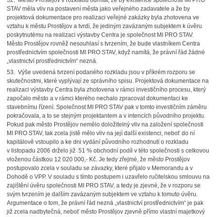
52. Město Prostějov v rozkladu odmítá, že by existence společnosti MI PRO
STAV měla vliv na postavení města jako veřejného zadavatele a že by
projektová dokumentace pro realizaci veřejné zakázky byla zhotovena ve
vztahu k městu Prostějov a tvrdí, že jediným zavázaným subjektem k úvěru
poskytnutému na realizaci výstavby Centra je společnost MI PRO STAV.
Město Prostějov rovněž nesouhlasí s tvrzením, že bude vlastníkem Centra
prostřednictvím společnosti MI PRO STAV, když namítá, že právní řád žádné
„vlastnictví prostřednictvím“ nezná.
53. Výše uvedená tvrzení podaného rozkladu jsou v příkrém rozporu se
skutečnostmi, které vyplývají ze správního spisu. Projektová dokumentace na
realizaci výstavby Centra byla zhotovena v rámci investičního procesu, který
započalo město a v rámci kterého nechalo zpracovat dokumentaci ke
stavebnímu řízení. Společnost MI PRO STAV pak v tomto investičním záměru
pokračovala, a to se stejným projektantem a v intencích původního projektu.
Pokud pak město Prostějov nemělo doložitelný vliv na založení společnosti
MI PRO STAV, tak zcela jistě mělo vliv na její další existenci, neboť do ní
kapitálově vstoupilo a ke dni vydání původního rozhodnutí o rozkladu
v listopadu 2006 drželo již 51 % obchodní podíl v této společnosti s celkovou
vloženou částkou 12 020 000,- Kč. Je tedy zřejmé, že město Prostějov
postupovalo zcela v souladu se závazky, které přijalo v Memorandu a v
Dohodě o VPP. V souladu s tímto postupem i uzavřelo ručitelskou smlouvu na
zajištění úvěru společnosti MI PRO STAV, a tedy je zjevné, že v rozporu se
svým tvrzením je dalším zavázaným subjektem ve vztahu k tomuto úvěru.
Argumentace o tom, že právní řád nezná „vlastnictví prostřednictvím“ je pak
již zcela nadbytečná, neboť město Prostějov zjevně přímo vlastní majetkový