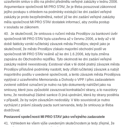
uzavřením smluv o dílo na plnění předmětu veřejné zakázky v lednu 2006.
Argumentace společnosti MI PRO STAV, že je třeba posuzovat zákonnost
jejího postupu s ohledem na podmínky existující ke dni zadání veřejné
zakázky je proto bezpředmětná, neboť již ke dni zadání veřejné zakázky
měla společnost MI PRO STAV dostatek informací, aby zvolila postup
v souladu se zákonem.
40. Je skutečností, že smlouva o ručení města Prostějov za bankovní úvěr
společnosti MI PRO STAV byla uzavřena až v červnu 2006, a tedy až v té
době fakticky vznikl ručitelský závazek města Prostějov, stejně jako je
skutečností, že město Prostějov získalo majoritní obchodní podíl ve
společnosti MI PRO STAV reálně až ke dni 1.6.2006, kdy byla změna
zapsána do Obchodního rejstříku. Tyto okolnosti ke dni zadání veřejné
zakázky reálně neexistovaly. Existoval však v té době platný závazek města
Prostějov příslušné podmínky nastolit, tedy zřídit ručitelský závazek a nabýt
majoritního podílu v uvedené společnosti, a tento závazek města Prostějova
vyplýval z uzavřeného Memoranda a Dohody o VPP. I přes zadavatelem
zvolené odlišné označení je nutno na tyto dokumenty nahlížet jako na
smlouvy, které jsou způsobilé zavazovat kontraktační strany, a to navzdory
tomu, že neobsahují žádné sankce či jiná ujednání, která by strany postihla
v případě, že by svým závazkům nedostály. V této souvislosti je nutno
vycházet z právní zásady pacta sunt servanda, tedy že smlouvy je třeba
dodržovat.
Postavení společnosti MI PRO STAV jako veřejného zadavatele
41. Vzhledem ke všem výše uvedeným skutečnostem je tedy zřejmé, že