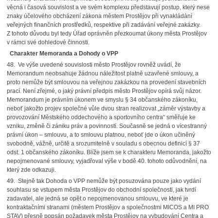
věcná i časová souvislost a ve svém komplexu představují postup, který nese
znaky účelového obcházení zákona městem Prostějov při vynakládání
veřejných finančních prostředků, respektive při zadávání veřejné zakázky.
Z tohoto důvodu byl tedy Úřad oprávněn přezkoumat úkony města Prostějov
v rámci své dohledové činnosti.
Charakter Memoranda a Dohody o VPP
48. Ve výše uvedené souvislosti město Prostějov rovněž uvádí, že
Memorandum neobsahuje žádnou náležitost platně uzavřené smlouvy, a
proto nemůže být smlouvou na veřejnou zakázkou na provedení stavebních
prací. Není zřejmé, o jaký právní předpis město Prostějov opírá svůj názor.
Memorandum je právním úkonem ve smyslu § 34 občanského zákoníku,
neboť jakožto projev společné vůle dvou stran realizovat „záměr výstavby a
provozování Městského oddechového a sportovního centra“ směřuje ke
vzniku, změně či zániku práv a povinností. Současně se jedná o vícestranný
právní úkon – smlouvu, a to smlouvu platnou, neboť jde o úkon učiněný
svobodně, vážně, určitě a srozumitelně v souladu s obecnou definicí § 37
odst. 1 občanského zákoníku. Blíže jsem se k charakteru Memoranda, jakožto
nepojmenované smlouvy, vyjadřoval výše v bodě 40. tohoto odůvodnění, na
který zde odkazuji.
49. Stejně tak Dohoda o VPP nemůže být posuzována pouze jako vydání
souhlasu se vstupem města Prostějov do obchodní společnosti, jak tvrdí
zadavatel, ale jedná se opět o nepojmenovanou smlouvu, ve které je
kontraktačními stranami (městem Prostějov a společnostmi MICOS a MI PRO
STAV) přesně popsán požadavek města Prostějov na vybudování Centra a