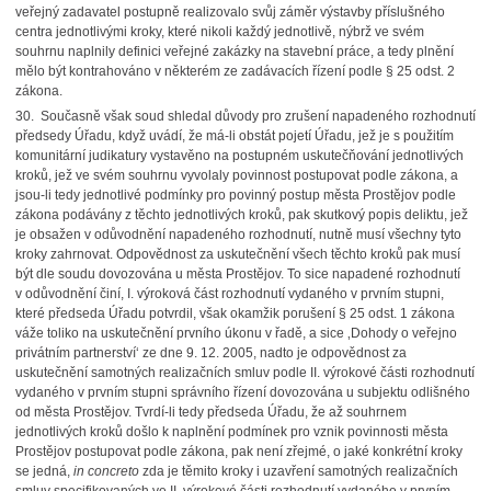
veřejný zadavatel postupně realizovalo svůj záměr výstavby příslušného
centra jednotlivými kroky, které nikoli každý jednotlivě, nýbrž ve svém
souhrnu naplnily definici veřejné zakázky na stavební práce, a tedy plnění
mělo být kontrahováno v některém ze zadávacích řízení podle § 25 odst. 2
zákona.
30. Současně však soud shledal důvody pro zrušení napadeného rozhodnutí
předsedy Úřadu, když uvádí, že má-li obstát pojetí Úřadu, jež je s použitím
komunitární judikatury vystavěno na postupném uskutečňování jednotlivých
kroků, jež ve svém souhrnu vyvolaly povinnost postupovat podle zákona, a
jsou-li tedy jednotlivé podmínky pro povinný postup města Prostějov podle
zákona podávány z těchto jednotlivých kroků, pak skutkový popis deliktu, jež
je obsažen v odůvodnění napadeného rozhodnutí, nutně musí všechny tyto
kroky zahrnovat. Odpovědnost za uskutečnění všech těchto kroků pak musí
být dle soudu dovozována u města Prostějov. To sice napadené rozhodnutí
v odůvodnění činí, I. výroková část rozhodnutí vydaného v prvním stupni,
které předseda Úřadu potvrdil, však okamžik porušení § 25 odst. 1 zákona
váže toliko na uskutečnění prvního úkonu v řadě, a sice ‚Dohody o veřejno
privátním partnerství‘ ze dne 9. 12. 2005, nadto je odpovědnost za
uskutečnění samotných realizačních smluv podle II. výrokové části rozhodnutí
vydaného v prvním stupni správního řízení dovozována u subjektu odlišného
od města Prostějov. Tvrdí-li tedy předseda Úřadu, že až souhrnem
jednotlivých kroků došlo k naplnění podmínek pro vznik povinnosti města
Prostějov postupovat podle zákona, pak není zřejmé, o jaké konkrétní kroky
se jedná,
in concreto
zda je těmito kroky i uzavření samotných realizačních