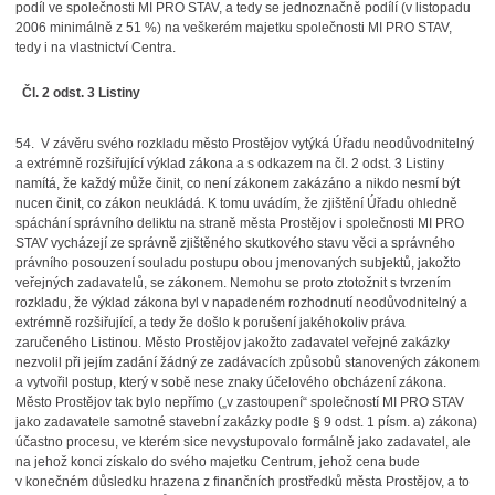
podíl ve společnosti MI PRO STAV, a tedy se jednoznačně podílí (v listopadu
2006 minimálně z 51 %) na veškerém majetku společnosti MI PRO STAV,
tedy i na vlastnictví Centra.
Čl. 2 odst. 3 Listiny
54. V závěru svého rozkladu město Prostějov vytýká Úřadu neodůvodnitelný
a extrémně rozšiřující výklad zákona a s odkazem na čl. 2 odst. 3 Listiny
namítá, že každý může činit, co není zákonem zakázáno a nikdo nesmí být
nucen činit, co zákon neukládá. K tomu uvádím, že zjištění Úřadu ohledně
spáchání správního deliktu na straně města Prostějov i společnosti MI PRO
STAV vycházejí ze správně zjištěného skutkového stavu věci a správného
právního posouzení souladu postupu obou jmenovaných subjektů, jakožto
veřejných zadavatelů, se zákonem. Nemohu se proto ztotožnit s tvrzením
rozkladu, že výklad zákona byl v napadeném rozhodnutí neodůvodnitelný a
extrémně rozšiřující, a tedy že došlo k porušení jakéhokoliv práva
zaručeného Listinou. Město Prostějov jakožto zadavatel veřejné zakázky
nezvolil při jejím zadání žádný ze zadávacích způsobů stanovených zákonem
a vytvořil postup, který v sobě nese znaky účelového obcházení zákona.
Město Prostějov tak bylo nepřímo („v zastoupení“ společností MI PRO STAV
jako zadavatele samotné stavební zakázky podle § 9 odst. 1 písm. a) zákona)
účastno procesu, ve kterém sice nevystupovalo formálně jako zadavatel, ale
na jehož konci získalo do svého majetku Centrum, jehož cena bude
v konečném důsledku hrazena z finančních prostředků města Prostějov, a to