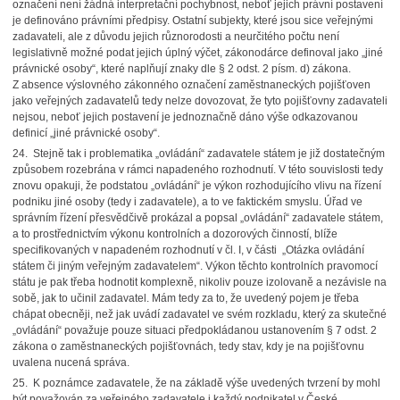
označení není žádná interpretační pochybnost, neboť jejich právní postavení
je definováno právními předpisy. Ostatní subjekty, které jsou sice veřejnými
zadavateli, ale z důvodu jejich různorodosti a neurčitého počtu není
legislativně možné podat jejich úplný výčet, zákonodárce definoval jako „jiné
právnické osoby“, které naplňují znaky dle § 2 odst. 2 písm. d) zákona.
Z absence výslovného zákonného označení zaměstnaneckých pojišťoven
jako veřejných zadavatelů tedy nelze dovozovat, že tyto pojišťovny zadavateli
nejsou, neboť jejich postavení je jednoznačně dáno výše odkazovanou
definicí „jiné právnické osoby“.
24. Stejně tak i problematika „ovládání“ zadavatele státem je již dostatečným
způsobem rozebrána v rámci napadeného rozhodnutí. V této souvislosti tedy
znovu opakuji, že podstatou „ovládání“ je výkon rozhodujícího vlivu na řízení
podniku jiné osoby (tedy i zadavatele), a to ve faktickém smyslu. Úřad ve
správním řízení přesvědčivě prokázal a popsal „ovládání“ zadavatele státem,
a to prostřednictvím výkonu kontrolních a dozorových činností, blíže
specifikovaných v napadeném rozhodnutí v čl. I, v části „Otázka ovládání
státem či jiným veřejným zadavatelem“. Výkon těchto kontrolních pravomocí
státu je pak třeba hodnotit komplexně, nikoliv pouze izolovaně a nezávisle na
sobě, jak to učinil zadavatel. Mám tedy za to, že uvedený pojem je třeba
chápat obecněji, než jak uvádí zadavatel ve svém rozkladu, který za skutečné
„ovládání“ považuje pouze situaci předpokládanou ustanovením § 7 odst. 2
zákona o zaměstnaneckých pojišťovnách, tedy stav, kdy je na pojišťovnu
uvalena nucená správa.
25. K poznámce zadavatele, že na základě výše uvedených tvrzení by mohl
být považován za veřejného zadavatele i každý podnikatel v České