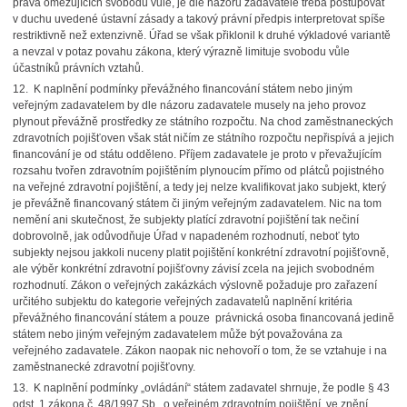
práva omezujících svobodu vůle, je dle názoru zadavatele třeba postupovat
v duchu uvedené ústavní zásady a takový právní předpis interpretovat spíše
restriktivně než extenzivně. Úřad se však přiklonil k druhé výkladové variantě
a nevzal v potaz povahu zákona, který výrazně limituje svobodu vůle
účastníků právních vztahů.
12. K naplnění podmínky převážného financování státem nebo jiným
veřejným zadavatelem by dle názoru zadavatele musely na jeho provoz
plynout převážně prostředky ze státního rozpočtu. Na chod zaměstnaneckých
zdravotních pojišťoven však stát ničím ze státního rozpočtu nepřispívá a jejich
financování je od státu odděleno. Příjem zadavatele je proto v převažujícím
rozsahu tvořen zdravotním pojištěním plynoucím přímo od plátců pojistného
na veřejné zdravotní pojištění, a tedy jej nelze kvalifikovat jako subjekt, který
je převážně financovaný státem či jiným veřejným zadavatelem. Nic na tom
nemění ani skutečnost, že subjekty platící zdravotní pojištění tak nečiní
dobrovolně, jak odůvodňuje Úřad v napadeném rozhodnutí, neboť tyto
subjekty nejsou jakkoli nuceny platit pojištění konkrétní zdravotní pojišťovně,
ale výběr konkrétní zdravotní pojišťovny závisí zcela na jejich svobodném
rozhodnutí. Zákon o veřejných zakázkách výslovně požaduje pro zařazení
určitého subjektu do kategorie veřejných zadavatelů naplnění kritéria
převážného financování státem a pouze právnická osoba financovaná jedině
státem nebo jiným veřejným zadavatelem může být považována za
veřejného zadavatele. Zákon naopak nic nehovoří o tom, že se vztahuje i na
zaměstnanecké zdravotní pojišťovny.
13. K naplnění podmínky „ovládání“ státem zadavatel shrnuje, že podle § 43
odst. 1 zákona č. 48/1997 Sb., o veřejném zdravotním pojištění, ve znění