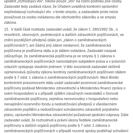
uplatnit „rozhodující vliv“, nikoliv pouze „vliv“ na řízení podniku jiné osoby.
Zadavatel tedy zastává názor, že Úřadem uváděná kontrolní oprávnění
nepředstavují rozhodující vliv v tomto smyslu, a zadavatele proto nelze
považovat za osobu ovládanou dle obchodního zákoníku a ve smyslu
zákona.
15. V další části rozkladu zadavatel uvádí, že zákon č. 280/1992 Sb., o
resortních, oborových, podnikových a dalších zdravotních pojišťovnách, ve
znění pozdějších předpisů (dále jen „zákon o zaměstnaneckých
pojišťovnách“), ani žádný jiný zákon nestanoví, že zaměstnanecká
pojišťovna je podřízena státu a je státem ovládána. Zadavatel naopak
zdůrazňuje, že zaměstnanecká pojišťovna je ve smyslu § 1 zákona o
zaměstnaneckých pojišťovnách samostatným subjektem práva a v právních
vztazích vystupuje vlastním jménem. V této souvislosti zadavatel obšírně
vyjmenovává způsoby výkonu kontroly zaměstnaneckých pojišťoven státem
podle § 7 odst. 1 zákona o zaměstnaneckých pojišťovnách. Mezi těmito
kontrolními pravomocemi státu uvádí zadavatel povinnost zaměstnanecké
pojišťovny podávat Ministerstvu zdravotnictví a Ministerstvu financí zprávy o
svém hospodaření a v případě zjištění závažných nedostatků v činnosti
zaměstnanecké pojišťovny, zejména nerovnováhy v hospodaření nebo
nenaplnění rezervního fondu a nedodržování předpisů o všeobecném
zdravotním pojištění a nedodržování schváleného zdravotně pojistného
plánu, oprávnění Ministerstva zdravotnictví požadovat sjednání nápravy. Dále
zadavatel uvádí, že rozhodnutí a právní úkony ředitele zaměstnanecké
pojišťovny a dalších orgánů pojišťovny podle § 7 odst. 2 zákona o
zaměstnaneckých pojišťovnách v případě nucené správy podléhají schválení