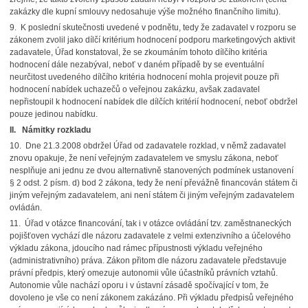
zakázky dle kupní smlouvy nedosahuje výše možného finančního limitu).
9. K poslední skutečnosti uvedené v podnětu, tedy že zadavatel v rozporu se
zákonem zvolil jako dílčí kritérium hodnocení podporu marketingových aktivit
zadavatele, Úřad konstatoval, že se zkoumáním tohoto dílčího kritéria
hodnocení dále nezabýval, neboť v daném případě by se eventuální
neurčitost uvedeného dílčího kritéria hodnocení mohla projevit pouze při
hodnocení nabídek uchazečů o veřejnou zakázku, avšak zadavatel
nepřistoupil k hodnocení nabídek dle dílčích kritérií hodnocení, neboť obdržel
pouze jedinou nabídku.
II. Námitky rozkladu
10. Dne 21.3.2008 obdržel Úřad od zadavatele rozklad, v němž zadavatel
znovu opakuje, že není veřejným zadavatelem ve smyslu zákona, neboť
nesplňuje ani jednu ze dvou alternativně stanovených podmínek ustanovení
§ 2 odst. 2 písm. d) bod 2 zákona, tedy že není převážně financován státem či
jiným veřejným zadavatelem, ani není státem či jiným veřejným zadavatelem
ovládán.
11. Úřad v otázce financování, tak i v otázce ovládání tzv. zaměstnaneckých
pojišťoven vychází dle názoru zadavatele z velmi extenzivního a účelového
výkladu zákona, jdoucího nad rámec přípustnosti výkladu veřejného
(administrativního) práva. Zákon přitom dle názoru zadavatele představuje
právní předpis, který omezuje autonomii vůle účastníků právních vztahů.
Autonomie vůle nachází oporu i v ústavní zásadě spočívající v tom, že
dovoleno je vše co není zákonem zakázáno. Při výkladu předpisů veřejného