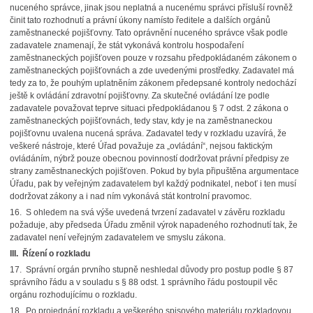
nuceného správce, jinak jsou neplatná a nucenému správci přísluší rovněž
činit tato rozhodnutí a právní úkony namísto ředitele a dalších orgánů
zaměstnanecké pojišťovny. Tato oprávnění nuceného správce však podle
zadavatele znamenají, že stát vykonává kontrolu hospodaření
zaměstnaneckých pojišťoven pouze v rozsahu předpokládaném zákonem o
zaměstnaneckých pojišťovnách a zde uvedenými prostředky. Zadavatel má
tedy za to, že pouhým uplatněním zákonem předepsané kontroly nedochází
ještě k ovládání zdravotní pojišťovny. Za skutečné ovládání lze podle
zadavatele považovat teprve situaci předpokládanou § 7 odst. 2 zákona o
zaměstnaneckých pojišťovnách, tedy stav, kdy je na zaměstnaneckou
pojišťovnu uvalena nucená správa. Zadavatel tedy v rozkladu uzavírá, že
veškeré nástroje, které Úřad považuje za „ovládání“, nejsou faktickým
ovládáním, nýbrž pouze obecnou povinností dodržovat právní předpisy ze
strany zaměstnaneckých pojišťoven. Pokud by byla připuštěna argumentace
Úřadu, pak by veřejným zadavatelem byl každý podnikatel, neboť i ten musí
dodržovat zákony a i nad ním vykonává stát kontrolní pravomoc.
16. S ohledem na svá výše uvedená tvrzení zadavatel v závěru rozkladu
požaduje, aby předseda Úřadu změnil výrok napadeného rozhodnutí tak, že
zadavatel není veřejným zadavatelem ve smyslu zákona.
III. Řízení o rozkladu
17. Správní orgán prvního stupně neshledal důvody pro postup podle § 87
správního řádu a v souladu s § 88 odst. 1 správního řádu postoupil věc
orgánu rozhodujícímu o rozkladu.
18. Po projednání rozkladu a veškerého spisového materiálu rozkladovou