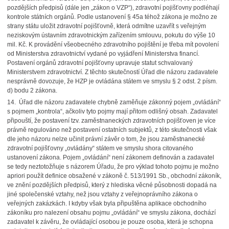
pozdějších předpisů (dále jen „zákon o VZP“), zdravotní pojišťovny podléhají
kontrole státních orgánů. Podle ustanovení § 45a téhož zákona je možno ze
strany státu uložit zdravotní pojišťovně, která odmítne uzavřít s veřejným
neziskovým ústavním zdravotnickým zařízením smlouvu, pokutu do výše 10
mil. Kč. K provádění všeobecného zdravotního pojištění je třeba mít povolení
od Ministerstva zdravotnictví vydané po vyjádření Ministerstva financí.
Postavení orgánů zdravotní pojišťovny upravuje statut schvalovaný
Ministerstvem zdravotnictví. Z těchto skutečností Úřad dle názoru zadavatele
nesprávně dovozuje, že HZP je ovládána státem ve smyslu § 2 odst. 2 písm.
d) bodu 2 zákona.
14. Úřad dle názoru zadavatele chybně zaměňuje zákonný pojem „ovládání“
s pojmem „kontrola“, ačkoliv tyto pojmy mají přitom odlišný obsah. Zadavatel
připouští, že postavení tzv. zaměstnaneckých zdravotních pojišťoven je více
právně regulováno než postavení ostatních subjektů, z této skutečnosti však
dle jeho názoru nelze učinit právní závěr o tom, že jsou zaměstnanecké
zdravotní pojišťovny „ovládány“ státem ve smyslu shora citovaného
ustanovení zákona. Pojem „ovládání“ není zákonem definován a zadavatel
se tedy neztotožňuje s názorem Úřadu, že pro výklad tohoto pojmu je možno
apriori použít definice obsažené v zákoně č. 513/1991 Sb., obchodní zákoník,
ve znění pozdějších předpisů, který z hlediska věcné působnosti dopadá na
jiné společenské vztahy, než jsou vztahy z veřejnoprávního zákona o
veřejných zakázkách. I kdyby však byla připuštěna aplikace obchodního
zákoníku pro nalezení obsahu pojmu „ovládání“ ve smyslu zákona, dochází
zadavatel k závěru, že ovládající osobou je pouze osoba, která je schopna