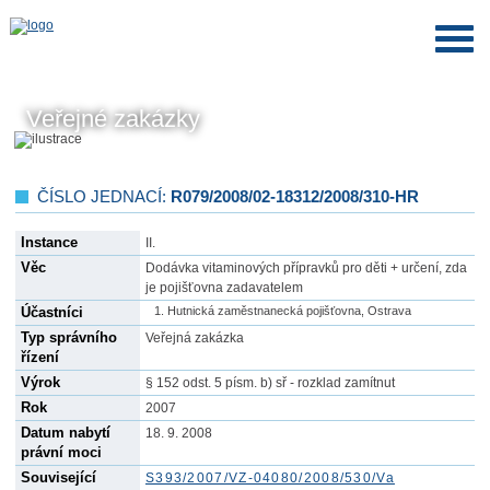
Veřejné zakázky
ČÍSLO JEDNACÍ:
R079/2008/02-18312/2008/310-HR
Instance
II.
Věc
Dodávka vitaminových přípravků pro děti + určení, zda
je pojišťovna zadavatelem
Účastníci
Hutnická zaměstnanecká pojišťovna, Ostrava
Typ správního
Veřejná zakázka
řízení
Výrok
§ 152 odst. 5 písm. b) sř - rozklad zamítnut
Rok
2007
Datum nabytí
18. 9. 2008
právní moci
Související
S393/2007/VZ-04080/2008/530/Va