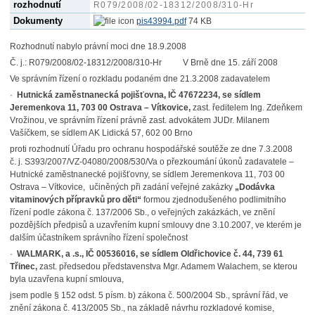
rozhodnutí
R079/2008/02-18312/2008/310-Hr
Dokumenty
pis43994.pdf
74 KB
Rozhodnutí nabylo právní moci dne 18.9.2008
Č. j.: R079/2008/02-18312/2008/310-Hr V Brně dne 15. září 2008
Ve správním řízení o rozkladu podaném dne 21.3.2008 zadavatelem
·
Hutnická zaměstnanecká pojišťovna, IČ 47672234, se sídlem
Jeremenkova 11, 703 00 Ostrava – Vítkovice,
zast. ředitelem Ing. Zdeňkem
Vrožinou, ve správním řízení právně zast. advokátem JUDr. Milanem
Vašíčkem, se sídlem AK Lidická 57, 602 00 Brno
proti rozhodnutí Úřadu pro ochranu hospodářské soutěže ze dne 7.3.2008
č. j. S393/2007/VZ-04080/2008/530/Va o přezkoumání úkonů zadavatele –
Hutnické zaměstnanecké pojišťovny, se sídlem Jeremenkova 11, 703 00
Ostrava – Vítkovice, učiněných při zadání veřejné zakázky
„Dodávka
vitaminových přípravků pro děti“
formou zjednodušeného podlimitního
řízení podle zákona č. 137/2006 Sb., o veřejných zakázkách, ve znění
pozdějších předpisů a uzavřením kupní smlouvy dne 3.10.2007, ve kterém je
dalším účastníkem správního řízení společnost
·
WALMARK, a .s., IČ 00536016, se sídlem Oldřichovice č. 44, 739 61
Třinec,
zast. předsedou představenstva Mgr. Adamem Walachem, se kterou
byla uzavřena kupní smlouva,
jsem podle § 152 odst. 5 písm. b) zákona č. 500/2004 Sb., správní řád, ve
znění zákona č. 413/2005 Sb., na základě návrhu rozkladové komise,