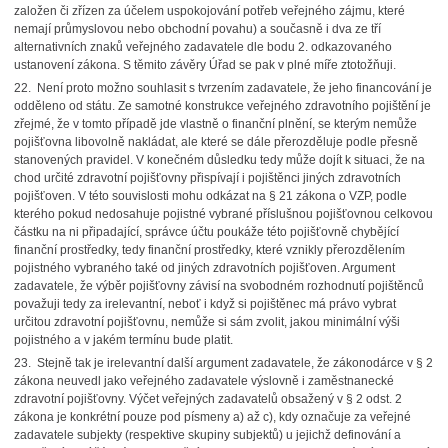
založen či zřízen za účelem uspokojování potřeb veřejného zájmu, které
nemají průmyslovou nebo obchodní povahu) a současně i dva ze tří
alternativních znaků veřejného zadavatele dle bodu 2. odkazovaného
ustanovení zákona. S těmito závěry Úřad se pak v plné míře ztotožňuji.
22. Není proto možno souhlasit s tvrzením zadavatele, že jeho financování je
odděleno od státu. Ze samotné konstrukce veřejného zdravotního pojištění je
zřejmé, že v tomto případě jde vlastně o finanční plnění, se kterým nemůže
pojišťovna libovolně nakládat, ale které se dále přerozděluje podle přesně
stanovených pravidel. V konečném důsledku tedy může dojít k situaci, že na
chod určité zdravotní pojišťovny přispívají i pojištěnci jiných zdravotních
pojišťoven. V této souvislosti mohu odkázat na § 21 zákona o VZP, podle
kterého pokud nedosahuje pojistné vybrané příslušnou pojišťovnou celkovou
částku na ni připadající, správce účtu poukáže této pojišťovně chybějící
finanční prostředky, tedy finanční prostředky, které vznikly přerozdělením
pojistného vybraného také od jiných zdravotních pojišťoven. Argument
zadavatele, že výběr pojišťovny závisí na svobodném rozhodnutí pojištěnců
považuji tedy za irelevantní, neboť i když si pojištěnec má právo vybrat
určitou zdravotní pojišťovnu, nemůže si sám zvolit, jakou minimální výši
pojistného a v jakém termínu bude platit.
23. Stejně tak je irelevantní další argument zadavatele, že zákonodárce v § 2
zákona neuvedl jako veřejného zadavatele výslovně i zaměstnanecké
zdravotní pojišťovny. Výčet veřejných zadavatelů obsažený v § 2 odst. 2
zákona je konkrétní pouze pod písmeny a) až c), kdy označuje za veřejné
zadavatele subjekty (respektive skupiny subjektů) u jejichž definování a