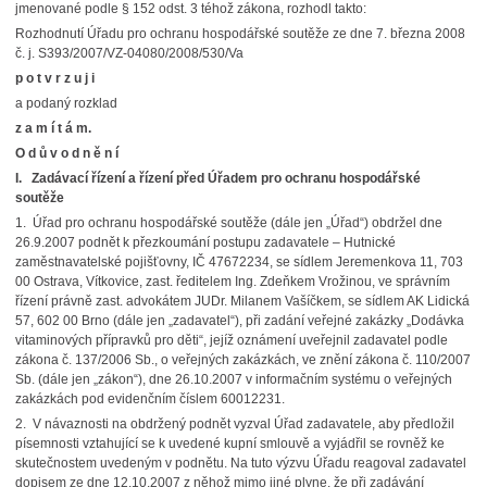
jmenované podle § 152 odst. 3 téhož zákona, rozhodl takto:
Rozhodnutí Úřadu pro ochranu hospodářské soutěže ze dne 7. března 2008
č. j. S393/2007/VZ-04080/2008/530/Va
p o t v r z u j i
a podaný rozklad
z a m í t á m.
O d ů v o d n ě n í
I. Zadávací řízení a řízení před Úřadem pro ochranu hospodářské
soutěže
1. Úřad pro ochranu hospodářské soutěže (dále jen „Úřad“) obdržel dne
26.9.2007 podnět k přezkoumání postupu zadavatele – Hutnické
zaměstnavatelské pojišťovny, IČ 47672234, se sídlem Jeremenkova 11, 703
00 Ostrava, Vítkovice, zast. ředitelem Ing. Zdeňkem Vrožinou, ve správním
řízení právně zast. advokátem JUDr. Milanem Vašíčkem, se sídlem AK Lidická
57, 602 00 Brno (dále jen „zadavatel“), při zadání veřejné zakázky „Dodávka
vitaminových přípravků pro děti“, jejíž oznámení uveřejnil zadavatel podle
zákona č. 137/2006 Sb., o veřejných zakázkách, ve znění zákona č. 110/2007
Sb. (dále jen „zákon“), dne 26.10.2007 v informačním systému o veřejných
zakázkách pod evidenčním číslem 60012231.
2. V návaznosti na obdržený podnět vyzval Úřad zadavatele, aby předložil
písemnosti vztahující se k uvedené kupní smlouvě a vyjádřil se rovněž ke
skutečnostem uvedeným v podnětu. Na tuto výzvu Úřadu reagoval zadavatel
dopisem ze dne 12.10.2007 z něhož mimo jiné plyne, že při zadávání