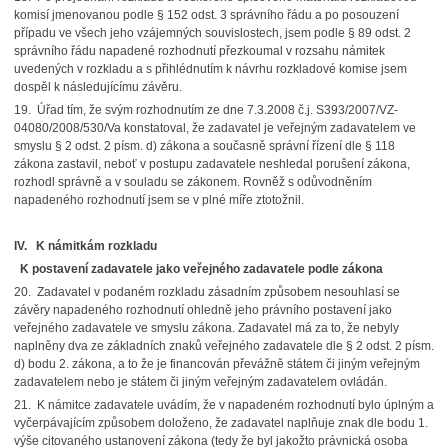
komisí jmenovanou podle § 152 odst. 3 správního řádu a po posouzení
případu ve všech jeho vzájemných souvislostech, jsem podle § 89 odst. 2
správního řádu napadené rozhodnutí přezkoumal v rozsahu námitek
uvedených v rozkladu a s přihlédnutím k návrhu rozkladové komise jsem
dospěl k následujícímu závěru.
19. Úřad tím, že svým rozhodnutím ze dne 7.3.2008 č.j. S393/2007/VZ-
04080/2008/530/Va konstatoval, že zadavatel je veřejným zadavatelem ve
smyslu § 2 odst. 2 písm. d) zákona a současně správní řízení dle § 118
zákona zastavil, neboť v postupu zadavatele neshledal porušení zákona,
rozhodl správně a v souladu se zákonem. Rovněž s odůvodněním
napadeného rozhodnutí jsem se v plné míře ztotožnil.
IV. K námitkám rozkladu
K postavení zadavatele jako veřejného zadavatele podle zákona
20. Zadavatel v podaném rozkladu zásadním způsobem nesouhlasí se
závěry napadeného rozhodnutí ohledně jeho právního postavení jako
veřejného zadavatele ve smyslu zákona. Zadavatel má za to, že nebyly
naplněny dva ze základních znaků veřejného zadavatele dle § 2 odst. 2 písm.
d) bodu 2. zákona, a to že je financován převážně státem či jiným veřejným
zadavatelem nebo je státem či jiným veřejným zadavatelem ovládán.
21. K námitce zadavatele uvádím, že v napadeném rozhodnutí bylo úplným a
vyčerpávajícím způsobem doloženo, že zadavatel naplňuje znak dle bodu 1.
výše citovaného ustanovení zákona (tedy že byl jakožto právnická osoba