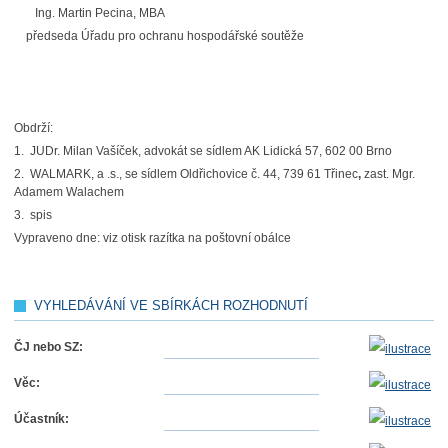
Ing. Martin Pecina, MBA
předseda Úřadu pro ochranu hospodářské soutěže
Obdrží:
1. JUDr. Milan Vašíček, advokát se sídlem AK Lidická 57, 602 00 Brno
2. WALMARK, a .s., se sídlem Oldřichovice č. 44, 739 61 Třinec
,
zast. Mgr.
Adamem Walachem
3. spis
Vypraveno dne
: viz otisk razítka na poštovní obálce
VYHLEDÁVÁNÍ VE SBÍRKÁCH ROZHODNUTÍ
ČJ nebo SZ:
Věc:
Účastník: