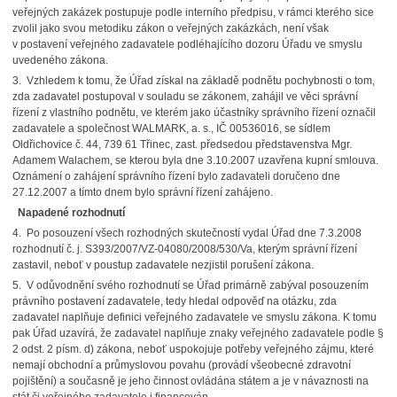
veřejných zakázek postupuje podle interního předpisu, v rámci kterého sice
zvolil jako svou metodiku zákon o veřejných zakázkách, není však
v postavení veřejného zadavatele podléhajícího dozoru Úřadu ve smyslu
uvedeného zákona.
3. Vzhledem k tomu, že Úřad získal na základě podnětu pochybnosti o tom,
zda zadavatel postupoval v souladu se zákonem, zahájil ve věci správní
řízení z vlastního podnětu, ve kterém jako účastníky správního řízení označil
zadavatele a společnost WALMARK, a. s., IČ 00536016, se sídlem
Oldřichovice č. 44, 739 61 Třinec, zast. předsedou představenstva Mgr.
Adamem Walachem, se kterou byla dne 3.10.2007 uzavřena kupní smlouva.
Oznámení o zahájení správního řízení bylo zadavateli doručeno dne
27.12.2007 a tímto dnem bylo správní řízení zahájeno.
Napadené rozhodnutí
4. Po posouzení všech rozhodných skutečností vydal Úřad dne 7.3.2008
rozhodnutí č. j. S393/2007/VZ-04080/2008/530/Va, kterým správní řízení
zastavil, neboť v poustup zadavatele nezjistil porušení zákona.
5. V odůvodnění svého rozhodnutí se Úřad primárně zabýval posouzením
právního postavení zadavatele, tedy hledal odpověď na otázku, zda
zadavatel naplňuje definici veřejného zadavatele ve smyslu zákona. K tomu
pak Úřad uzavírá, že zadavatel naplňuje znaky veřejného zadavatele podle §
2 odst. 2 písm. d) zákona, neboť uspokojuje potřeby veřejného zájmu, které
nemají obchodní a průmyslovou povahu (provádí všeobecné zdravotní
pojištění) a současně je jeho činnost ovládána státem a je v návaznosti na