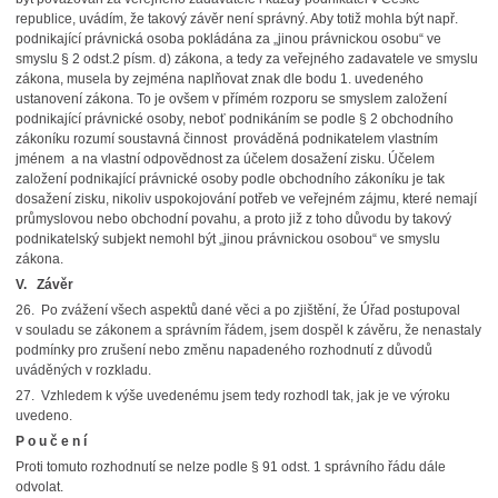
republice, uvádím, že takový závěr není správný. Aby totiž mohla být např.
podnikající právnická osoba pokládána za „jinou právnickou osobu“ ve
smyslu § 2 odst.2 písm. d) zákona, a tedy za veřejného zadavatele ve smyslu
zákona, musela by zejména naplňovat znak dle bodu 1. uvedeného
ustanovení zákona. To je ovšem v přímém rozporu se smyslem založení
podnikající právnické osoby, neboť podnikáním se podle § 2 obchodního
zákoníku rozumí soustavná činnost prováděná podnikatelem vlastním
jménem a na vlastní odpovědnost za účelem dosažení zisku. Účelem
založení podnikající právnické osoby podle obchodního zákoníku je tak
dosažení zisku, nikoliv uspokojování potřeb ve veřejném zájmu, které nemají
průmyslovou nebo obchodní povahu, a proto již z toho důvodu by takový
podnikatelský subjekt nemohl být „jinou právnickou osobou“ ve smyslu
zákona.
V. Závěr
26. Po zvážení všech aspektů dané věci a po zjištění, že Úřad postupoval
v souladu se zákonem a správním řádem, jsem dospěl k závěru, že nenastaly
podmínky pro zrušení nebo změnu napadeného rozhodnutí z důvodů
uváděných v rozkladu.
27. Vzhledem k výše uvedenému jsem tedy rozhodl tak, jak je ve výroku
uvedeno.
P o u č e n í
Proti tomuto rozhodnutí se nelze podle § 91 odst. 1 správního řádu dále
odvolat.