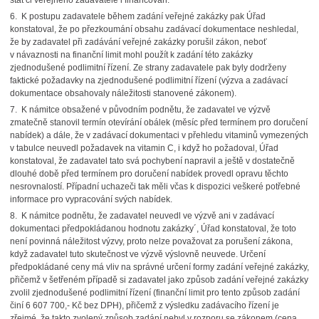
stát či veřejného zadavatele i financován.
6. K postupu zadavatele během zadání veřejné zakázky pak Úřad
konstatoval, že po přezkoumání obsahu zadávací dokumentace neshledal,
že by zadavatel při zadávání veřejné zakázky porušil zákon, neboť
v návaznosti na finanční limit mohl použít k zadání této zakázky
zjednodušené podlimitní řízení. Ze strany zadavatele pak byly dodrženy
faktické požadavky na zjednodušené podlimitní řízení (výzva a zadávací
dokumentace obsahovaly náležitosti stanovené zákonem).
7. K námitce obsažené v původním podnětu, že zadavatel ve výzvě
zmatečně stanovil termín otevírání obálek (měsíc před termínem pro doručení
nabídek) a dále, že v zadávací dokumentaci v přehledu vitaminů vymezených
v tabulce neuvedl požadavek na vitamin C, i když ho požadoval, Úřad
konstatoval, že zadavatel tato svá pochybení napravil a ještě v dostatečně
dlouhé době před termínem pro doručení nabídek provedl opravu těchto
nesrovnalostí. Případní uchazeči tak měli včas k dispozici veškeré potřebné
informace pro vypracování svých nabídek.
8. K námitce podnětu, že zadavatel neuvedl ve výzvě ani v zadávací
dokumentaci předpokládanou hodnotu zakázky´, Úřad konstatoval, že toto
není povinná náležitost výzvy, proto nelze považovat za porušení zákona,
když zadavatel tuto skutečnost ve výzvě výslovně neuvede. Určení
předpokládané ceny má vliv na správné určení formy zadání veřejné zakázky,
přičemž v šetřeném případě si zadavatel jako způsob zadání veřejné zakázky
zvolil zjednodušené podlimitní řízení (finanční limit pro tento způsob zadání
činí 6 607 700,- Kč bez DPH), přičemž z výsledku zadávacího řízení je
zřejmé, že takto zvolený způsob zadání nebyl v rozporu se zákonem (cena