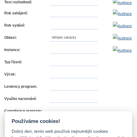
Text rozhodnutí:
Rok zahájení:
Rok vydání:
Oblast:
Veřejné zakázky
Instance:
Typ řízení:
Výrok:
Leniency program:
Využito narovnání:
Compliance program:
Používáme cookies!
Dobrý den, tento web používá nejnutnější cookies