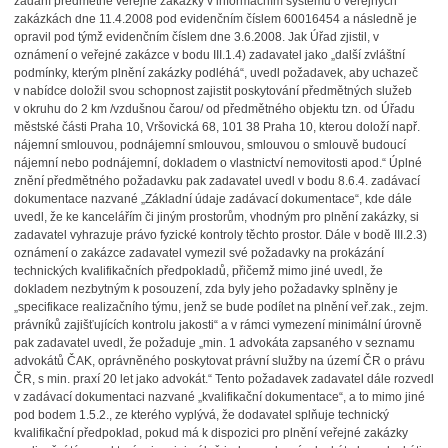
zadání předmětné veřejné zakázky v informačním systému o veřejných
zakázkách dne 11.4.2008 pod evidenčním číslem 60016454 a následně je
opravil pod týmž evidenčním číslem dne 3.6.2008. Jak Úřad zjistil, v
oznámení o veřejné zakázce v bodu III.1.4) zadavatel jako „další zvláštní
podmínky, kterým plnění zakázky podléhá“, uvedl požadavek, aby uchazeč
v nabídce doložil svou schopnost zajistit poskytování předmětných služeb
v okruhu do 2 km /vzdušnou čarou/ od předmětného objektu tzn. od Úřadu
městské části Praha 10, Vršovická 68, 101 38 Praha 10, kterou doloží např.
nájemní smlouvou, podnájemní smlouvou, smlouvou o smlouvě budoucí
nájemní nebo podnájemní, dokladem o vlastnictví nemovitosti apod.“ Úplné
znění předmětného požadavku pak zadavatel uvedl v bodu 8.6.4. zadávací
dokumentace nazvané „Základní údaje zadávací dokumentace“, kde dále
uvedl, že ke kancelářím či jiným prostorům, vhodným pro plnění zakázky, si
zadavatel vyhrazuje právo fyzické kontroly těchto prostor. Dále v bodě III.2.3)
oznámení o zakázce zadavatel vymezil své požadavky na prokázání
technických kvalifikačních předpokladů, přičemž mimo jiné uvedl, že
dokladem nezbytným k posouzení, zda byly jeho požadavky splněny je
„specifikace realizačního týmu, jenž se bude podílet na plnění veř.zak., zejm.
právníků zajišťujících kontrolu jakosti“ a v rámci vymezení minimální úrovně
pak zadavatel uvedl, že požaduje „min. 1 advokáta zapsaného v seznamu
advokátů ČAK, oprávněného poskytovat právní služby na území ČR o právu
ČR, s min. praxí 20 let jako advokát.“ Tento požadavek zadavatel dále rozvedl
v zadávací dokumentaci nazvané „kvalifikační dokumentace“, a to mimo jiné
pod bodem 1.5.2., ze kterého vyplývá, že dodavatel splňuje technický
kvalifikační předpoklad, pokud má k dispozici pro plnění veřejné zakázky