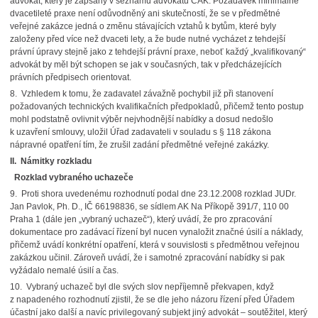
advokát, který je zapsaný v seznamu advokátů ČAK. Požadavek minimálně
dvacetileté praxe není odůvodněný ani skutečností, že se v předmětné
veřejné zakázce jedná o změnu stávajících vztahů k bytům, které byly
založeny před více než dvaceti lety, a že bude nutné vycházet z tehdejší
právní úpravy stejně jako z tehdejší právní praxe, neboť každý „kvalifikovaný“
advokát by měl být schopen se jak v současných, tak v předcházejících
právních předpisech orientovat.
8. Vzhledem k tomu, že zadavatel závažně pochybil již při stanovení
požadovaných technických kvalifikačních předpokladů, přičemž tento postup
mohl podstatně ovlivnit výběr nejvhodnější nabídky a dosud nedošlo
k uzavření smlouvy, uložil Úřad zadavateli v souladu s § 118 zákona
nápravné opatření tím, že zrušil zadání předmětné veřejné zakázky.
II. Námitky rozkladu
Rozklad vybraného uchazeče
9. Proti shora uvedenému rozhodnutí podal dne 23.12.2008 rozklad JUDr.
Jan Pavlok, Ph. D., IČ 66198836, se sídlem AK Na Příkopě 391/7, 110 00
Praha 1 (dále jen „vybraný uchazeč“), který uvádí, že pro zpracování
dokumentace pro zadávací řízení byl nucen vynaložit značné úsilí a náklady,
přičemž uvádí konkrétní opatření, která v souvislosti s předmětnou veřejnou
zakázkou učinil. Zároveň uvádí, že i samotné zpracování nabídky si pak
vyžádalo nemalé úsilí a čas.
10. Vybraný uchazeč byl dle svých slov nepříjemně překvapen, když
z napadeného rozhodnutí zjistil, že se dle jeho názoru řízení před Úřadem
účastní jako další a navíc privilegovaný subjekt jiný advokát – soutěžitel, který