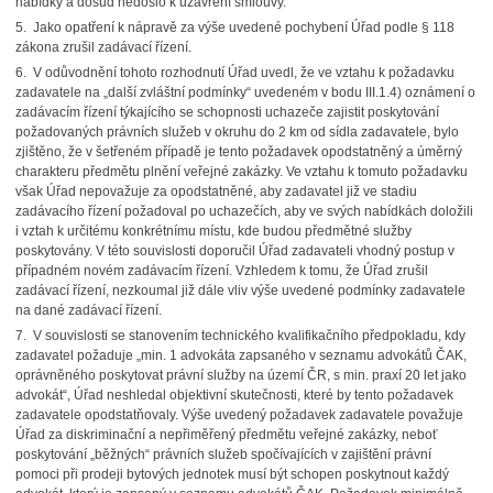
nabídky a dosud nedošlo k uzavření smlouvy.
5. Jako opatření k nápravě za výše uvedené pochybení Úřad podle § 118
zákona zrušil zadávací řízení.
6. V odůvodnění tohoto rozhodnutí Úřad uvedl, že ve vztahu k požadavku
zadavatele na „další zvláštní podmínky“ uvedeném v bodu III.1.4) oznámení o
zadávacím řízení týkajícího se schopnosti uchazeče zajistit poskytování
požadovaných právních služeb v okruhu do 2 km od sídla zadavatele, bylo
zjištěno, že v šetřeném případě je tento požadavek opodstatněný a úměrný
charakteru předmětu plnění veřejné zakázky. Ve vztahu k tomuto požadavku
však Úřad nepovažuje za opodstatněné, aby zadavatel již ve stadiu
zadávacího řízení požadoval po uchazečích, aby ve svých nabídkách doložili
i vztah k určitému konkrétnímu místu, kde budou předmětné služby
poskytovány. V této souvislosti doporučil Úřad zadavateli vhodný postup v
případném novém zadávacím řízení. Vzhledem k tomu, že Úřad zrušil
zadávací řízení, nezkoumal již dále vliv výše uvedené podmínky zadavatele
na dané zadávací řízení.
7. V souvislosti se stanovením technického kvalifikačního předpokladu, kdy
zadavatel požaduje „min. 1 advokáta zapsaného v seznamu advokátů ČAK,
oprávněného poskytovat právní služby na území ČR, s min. praxí 20 let jako
advokát“, Úřad neshledal objektivní skutečnosti, které by tento požadavek
zadavatele opodstatňovaly. Výše uvedený požadavek zadavatele považuje
Úřad za diskriminační a nepřiměřený předmětu veřejné zakázky, neboť
poskytování „běžných“ právních služeb spočívajících v zajištění právní
pomoci při prodeji bytových jednotek musí být schopen poskytnout každý