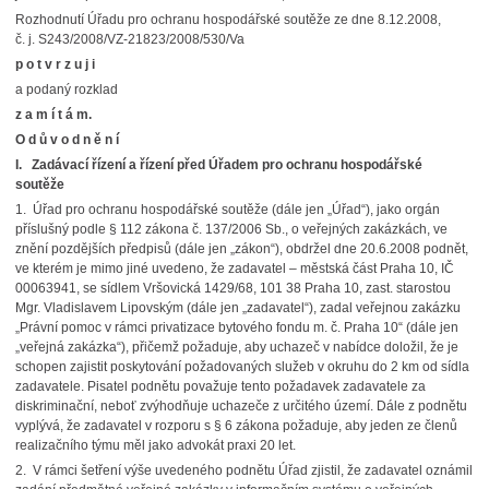
Rozhodnutí Úřadu pro ochranu hospodářské soutěže ze dne 8.12.2008,
č. j. S243/2008/VZ-21823/2008/530/Va
p o t v r z u j i
a podaný rozklad
z a m í t á m.
O d ů v o d n ě n í
I. Zadávací řízení a řízení před Úřadem pro ochranu hospodářské
soutěže
1. Úřad pro ochranu hospodářské soutěže (dále jen „Úřad“), jako orgán
příslušný podle § 112 zákona č. 137/2006 Sb., o veřejných zakázkách, ve
znění pozdějších předpisů (dále jen „zákon“), obdržel dne 20.6.2008 podnět,
ve kterém je mimo jiné uvedeno, že zadavatel – městská část Praha 10, IČ
00063941, se sídlem Vršovická 1429/68, 101 38 Praha 10, zast. starostou
Mgr. Vladislavem Lipovským (dále jen „zadavatel“), zadal veřejnou zakázku
„Právní pomoc v rámci privatizace bytového fondu m. č. Praha 10“ (dále jen
„veřejná zakázka“), přičemž požaduje, aby uchazeč v nabídce doložil, že je
schopen zajistit poskytování požadovaných služeb v okruhu do 2 km od sídla
zadavatele. Pisatel podnětu považuje tento požadavek zadavatele za
diskriminační, neboť zvýhodňuje uchazeče z určitého území. Dále z podnětu
vyplývá, že zadavatel v rozporu s § 6 zákona požaduje, aby jeden ze členů
realizačního týmu měl jako advokát praxi 20 let.
2. V rámci šetření výše uvedeného podnětu Úřad zjistil, že zadavatel oznámil