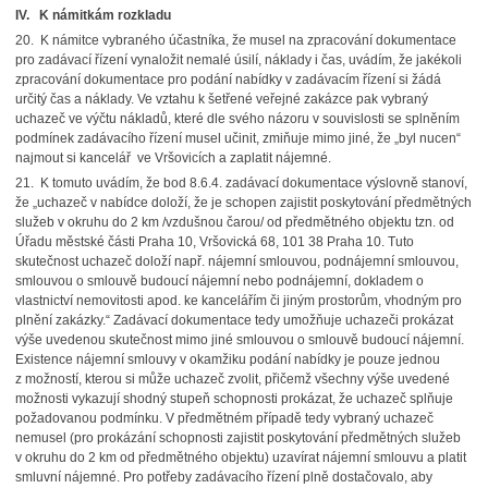
IV. K námitkám rozkladu
20. K námitce vybraného účastníka, že musel na zpracování dokumentace
pro zadávací řízení vynaložit nemalé úsilí, náklady i čas, uvádím, že jakékoli
zpracování dokumentace pro podání nabídky v zadávacím řízení si žádá
určitý čas a náklady. Ve vztahu k šetřené veřejné zakázce pak vybraný
uchazeč ve výčtu nákladů, které dle svého názoru v souvislosti se splněním
podmínek zadávacího řízení musel učinit, zmiňuje mimo jiné, že „byl nucen“
najmout si kancelář ve Vršovicích a zaplatit nájemné.
21. K tomuto uvádím, že bod 8.6.4. zadávací dokumentace výslovně stanoví,
že „uchazeč v nabídce doloží, že je schopen zajistit poskytování předmětných
služeb v okruhu do 2 km /vzdušnou čarou/ od předmětného objektu tzn. od
Úřadu městské části Praha 10, Vršovická 68, 101 38 Praha 10. Tuto
skutečnost uchazeč doloží např. nájemní smlouvou, podnájemní smlouvou,
smlouvou o smlouvě budoucí nájemní nebo podnájemní, dokladem o
vlastnictví nemovitosti apod. ke kancelářím či jiným prostorům, vhodným pro
plnění zakázky.“ Zadávací dokumentace tedy umožňuje uchazeči prokázat
výše uvedenou skutečnost mimo jiné smlouvou o smlouvě budoucí nájemní.
Existence nájemní smlouvy v okamžiku podání nabídky je pouze jednou
z možností, kterou si může uchazeč zvolit, přičemž všechny výše uvedené
možnosti vykazují shodný stupeň schopnosti prokázat, že uchazeč splňuje
požadovanou podmínku. V předmětném případě tedy vybraný uchazeč
nemusel (pro prokázání schopnosti zajistit poskytování předmětných služeb
v okruhu do 2 km od předmětného objektu) uzavírat nájemní smlouvu a platit
smluvní nájemné. Pro potřeby zadávacího řízení plně dostačovalo, aby