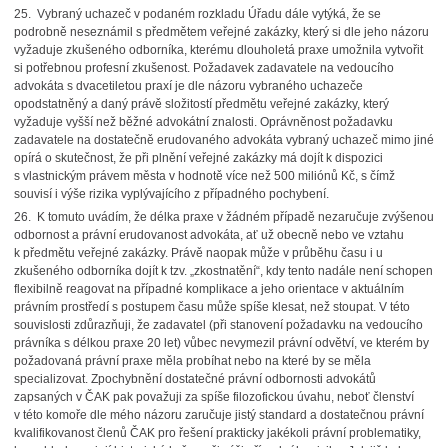
25. Vybraný uchazeč v podaném rozkladu Úřadu dále vytýká, že se
podrobně neseznámil s předmětem veřejné zakázky, který si dle jeho názoru
vyžaduje zkušeného odborníka, kterému dlouholetá praxe umožnila vytvořit
si potřebnou profesní zkušenost. Požadavek zadavatele na vedoucího
advokáta s dvacetiletou praxí je dle názoru vybraného uchazeče
opodstatněný a daný právě složitostí předmětu veřejné zakázky, který
vyžaduje vyšší než běžné advokátní znalosti. Oprávněnost požadavku
zadavatele na dostatečně erudovaného advokáta vybraný uchazeč mimo jiné
opírá o skutečnost, že při plnění veřejné zakázky má dojít k dispozici
s vlastnickým právem města v hodnotě více než 500 miliónů Kč, s čímž
souvisí i výše rizika vyplývajícího z případného pochybení.
26. K tomuto uvádím, že délka praxe v žádném případě nezaručuje zvýšenou
odbornost a právní erudovanost advokáta, ať už obecně nebo ve vztahu
k předmětu veřejné zakázky. Právě naopak může v průběhu času i u
zkušeného odborníka dojít k tzv. „zkostnatění“, kdy tento nadále není schopen
flexibilně reagovat na případné komplikace a jeho orientace v aktuálním
právním prostředí s postupem času může spíše klesat, než stoupat. V této
souvislosti zdůrazňuji, že zadavatel (při stanovení požadavku na vedoucího
právníka s délkou praxe 20 let) vůbec nevymezil právní odvětví, ve kterém by
požadovaná právní praxe měla probíhat nebo na které by se měla
specializovat. Zpochybnění dostatečné právní odbornosti advokátů
zapsaných v ČAK pak považuji za spíše filozofickou úvahu, neboť členství
v této komoře dle mého názoru zaručuje jistý standard a dostatečnou právní
kvalifikovanost členů ČAK pro řešení prakticky jakékoli právní problematiky,