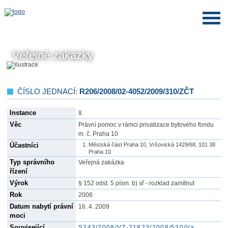
Veřejné zakázky
ČÍSLO JEDNACÍ:
R206/2008/02-4052/2009/310/ZČT
Instance
II.
Věc
Právní pomoc v rámci privatizace bytového fondu
m. č. Praha 10
Účastníci
Městská část Praha 10, Vršovická 1429/68, 101 38
Praha 10
Typ správního
Veřejná zakázka
řízení
Výrok
§ 152 odst. 5 písm. b) sř - rozklad zamítnut
Rok
2008
Datum nabytí právní
16. 4. 2009
moci
Související
S243/2008/VZ-21823/2008/530/Va