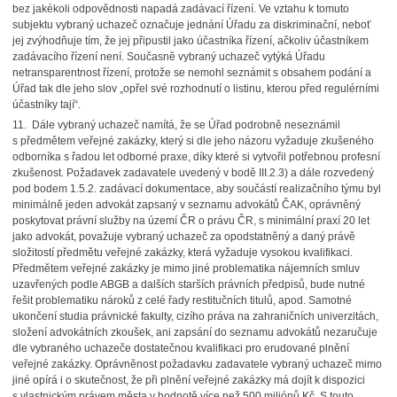
bez jakékoli odpovědnosti napadá zadávací řízení. Ve vztahu k tomuto
subjektu vybraný uchazeč označuje jednání Úřadu za diskriminační, neboť
jej zvýhodňuje tím, že jej připustil jako účastníka řízení, ačkoliv účastníkem
zadávacího řízení není. Současně vybraný uchazeč vytýká Úřadu
netransparentnost řízení, protože se nemohl seznámit s obsahem podání a
Úřad tak dle jeho slov „opřel své rozhodnutí o listinu, kterou před regulérními
účastníky tají“.
11. Dále vybraný uchazeč namítá, že se Úřad podrobně neseznámil
s předmětem veřejné zakázky, který si dle jeho názoru vyžaduje zkušeného
odborníka s řadou let odborné praxe, díky které si vytvořil potřebnou profesní
zkušenost. Požadavek zadavatele uvedený v bodě III.2.3) a dále rozvedený
pod bodem 1.5.2. zadávací dokumentace, aby součástí realizačního týmu byl
minimálně jeden advokát zapsaný v seznamu advokátů ČAK, oprávněný
poskytovat právní služby na území ČR o právu ČR, s minimální praxí 20 let
jako advokát, považuje vybraný uchazeč za opodstatněný a daný právě
složitostí předmětu veřejné zakázky, která vyžaduje vysokou kvalifikaci.
Předmětem veřejné zakázky je mimo jiné problematika nájemních smluv
uzavřených podle ABGB a dalších starších právních předpisů, bude nutné
řešit problematiku nároků z celé řady restitučních titulů, apod. Samotné
ukončení studia právnické fakulty, cizího práva na zahraničních univerzitách,
složení advokátních zkoušek, ani zapsání do seznamu advokátů nezaručuje
dle vybraného uchazeče dostatečnou kvalifikaci pro erudované plnění
veřejné zakázky. Oprávněnost požadavku zadavatele vybraný uchazeč mimo
jiné opírá i o skutečnost, že při plnění veřejné zakázky má dojít k dispozici
s vlastnickým právem města v hodnotě více než 500 miliónů Kč. S touto