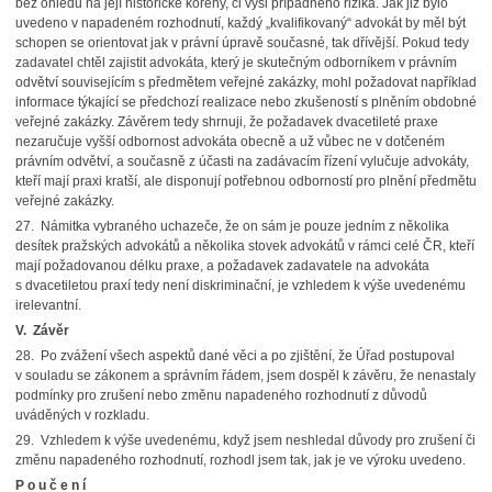
bez ohledu na její historické kořeny, či výši případného rizika. Jak již bylo
uvedeno v napadeném rozhodnutí, každý „kvalifikovaný“ advokát by měl být
schopen se orientovat jak v právní úpravě současné, tak dřívější. Pokud tedy
zadavatel chtěl zajistit advokáta, který je skutečným odborníkem v právním
odvětví souvisejícím s předmětem veřejné zakázky, mohl požadovat například
informace týkající se předchozí realizace nebo zkušeností s plněním obdobné
veřejné zakázky. Závěrem tedy shrnuji, že požadavek dvacetileté praxe
nezaručuje vyšší odbornost advokáta obecně a už vůbec ne v dotčeném
právním odvětví, a současně z účasti na zadávacím řízení vylučuje advokáty,
kteří mají praxi kratší, ale disponují potřebnou odborností pro plnění předmětu
veřejné zakázky.
27. Námitka vybraného uchazeče, že on sám je pouze jedním z několika
desítek pražských advokátů a několika stovek advokátů v rámci celé ČR, kteří
mají požadovanou délku praxe, a požadavek zadavatele na advokáta
s dvacetiletou praxí tedy není diskriminační, je vzhledem k výše uvedenému
irelevantní.
V. Závěr
28. Po zvážení všech aspektů dané věci a po zjištění, že Úřad postupoval
v souladu se zákonem a správním řádem, jsem dospěl k závěru, že nenastaly
podmínky pro zrušení nebo změnu napadeného rozhodnutí z důvodů
uváděných v rozkladu.
29. Vzhledem k výše uvedenému, když jsem neshledal důvody pro zrušení či
změnu napadeného rozhodnutí, rozhodl jsem tak, jak je ve výroku uvedeno.
P o u č e n í