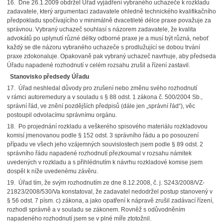
16. Dne 26.1.2009 obdržel Úřad vyjádření vybraného uchazeče k rozkladu
zadavatele, který argumentaci zadavatele ohledně technického kvalifikačního
předpokladu spočívajícího v minimálně dvacetileté délce praxe považuje za
správnou. Vybraný uchazeč souhlasí s názorem zadavatele, že kvalita
advokátů po uplynutí různé délky odborné praxe je a musí být různá, neboť
každý se dle názoru vybraného uchazeče s prodlužující se dobou trvání
praxe zdokonaluje. Opakovaně pak vybraný uchazeč navrhuje, aby předseda
Úřadu napadené rozhodnutí v celém rozsahu zrušil a řízení zastavil.
Stanovisko předsedy Úřadu
17. Úřad neshledal důvody pro zrušení nebo změnu svého rozhodnutí
v rámci autoremedury a v souladu s § 88 odst. 1 zákona č. 500/2004 Sb.,
správní řád, ve znění pozdějších předpisů (dále jen „správní řád“), věc
postoupil odvolacímu správnímu orgánu.
18. Po projednání rozkladu a veškerého spisového materiálu rozkladovou
komisí jmenovanou podle § 152 odst. 3 správního řádu a po posouzení
případu ve všech jeho vzájemných souvislostech jsem podle § 89 odst. 2
správního řádu napadené rozhodnutí přezkoumal v rozsahu námitek
uvedených v rozkladu a s přihlédnutím k návrhu rozkladové komise jsem
dospěl k níže uvedenému závěru.
19. Úřad tím, že svým rozhodnutím ze dne 8.12.2008, č. j. S243/2008/VZ-
21823/2008/530/Va konstatoval, že zadavatel nedodržel postup stanovený v
§ 56 odst. 7 písm. c) zákona, a jako opatření k nápravě zrušil zadávací řízení,
rozhodl správně a v souladu se zákonem. Rovněž s odůvodněním
napadeného rozhodnutí jsem se v plné míře ztotožnil.