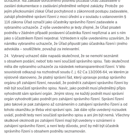
uchazeče. Na základě doručeného podnětu požádal Úřad zadavatele o
zaslání dokumentace o zadávání předmětné veřejné zakázky. Protože po
jejím přezkoumání získal Úřad pochybnost o zákonnosti postupu zadavatele,
zahájil předmětné správní řízení z moci úřední a v souladu s ustanovením §
116 zákona Úřad označil jako účastníky správního řízení zadavatele a
vybraného uchazeče. Z výše uvedeného je tedy zřejmé, že Úřad pisateli
podnětu v žádném případě postavení účastníka řízení nepřiznal a ani s ním
jako s účastníkem řízení nejednal. Vzhledem k výše uvedenému uzavírám, že
námitku vybraného uchazeče, že Úřad připustil jako účastníka řízení i jiného
advokáta – soutěžitele, považuji za irelevantní.
24. Vybraný uchazeč dále napadá skutečnost, že se nemohl seznámit
s obsahem podání, neboť toto není součástí správního spisu. Tato skutečnost
měla dle vybraného uchazeče za následek netransparentnost řízení. V této
souvislosti odkazuji na rozhodnutí soudu č. j. 62 Ca 13/2006-64, ve kterém je
výslovně stanoveno, že platný správní řád, který upravuje postup správního
orgánu při zahájení řízení, neuvádí, že podnět k zahájení správního řízení by
měl být součástí správního spisu. Navíc, jako podnět musí předmětný přípis
vyhodnotit sám správní orgán. Jinými slovy, ne každý podnět musí správní
orgán vyhodnotit jako podnět pro zahájení správního řízení. Správní řízení
jako takové je pak zahájeno až oznámením o zahájení správního řízení a od
tohoto okamžiku je třeba vést správní spis. Jak dále výše uvedený rozsudek
uvádí, podnět tedy není součástí správního spisu a ani jím být nemá. Všechny
skutkové okolnosti po zahájení řízení mají být uvedeny v oznámení o
zahájení správního řízení, a není tedy důvodu, proč by měl být účastník
správního řízení s obsahem podnětu seznamován.