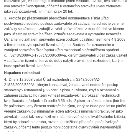
realizační tým, ve kterém je minimálně jeden vedoucí advokát, dva advokáti a
dva advokátní koncipienti, přičemž u vedoucího advokáta uvedl zadavatel
jako svůj požadavek minimální praxi 20 let.
3. Protože po přezkoumání předložené dokumentace získal Úřad
pochybnost o souladu postupu zadavatele při zadávání předmětné veřejné
zakázky se zákonem, zahájil ve věci správní řízení z moci úřední, ve kterém
jako účastníky správního řízení označil zadavatele a vybraného uchazeče.
Oznámení o zahájení správního řízení obdrželi účastníci řízení dne 4.9.2008
a tímto dnem bylo správní řízení zahájeno. Současně s oznámením o
zahájení správního řízení vydal Úřad rozhodnutí o předběžném opatření
č. j. S243/2008/VZ-17571/2008/530/Va, kterým zadavateli uložil zákaz uzavřít
v zadávacím řízení smlouvu do doby nabytí právní moci rozhodnutí, kterým
bude správní řízení ukončeno.
Napadené rozhodnutí
4. Dne 8.12.2008 vydal Úřad rozhodnutí č. j. S243/2008/VZ-
21823/2008/530/Va, kterým konstatoval, že zadavatel nedodržel postup
stanovený v ustanovení § 56 odst. 7 písm. c) zákona, když v oznámení o
zahájení zadávacího řízení vymezil požadavek na prokázání technických
kvalifikačních předpokladů podle § 56 odst. 2 písm. b) zákona mimo jiné tím,
že požadoval, aby členem realizačního týmu, který se bude podílet na plnění
veřejné zakázky, byl minimálně jeden advokát s minimální praxí 20 let jako
advokát, neboť tak nevymezil minimální úroveň tohoto kvalifikačního kritéria,
která by odpovídala druhu, rozsahu a složitosti předmětu plnění veřejné
zakázky, přičemž tento postup mohl podstatně ovlivnit výběr nejvhodnější