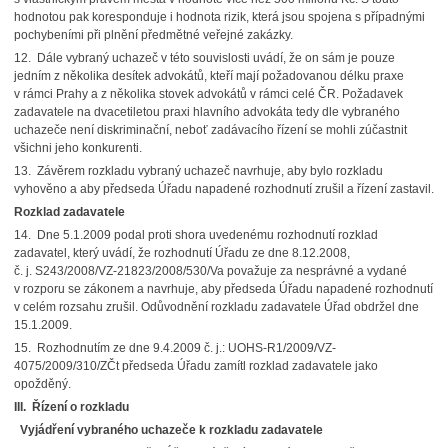
hodnotou pak koresponduje i hodnota rizik, která jsou spojena s případnými
pochybeními při plnění předmětné veřejné zakázky.
12. Dále vybraný uchazeč v této souvislosti uvádí, že on sám je pouze
jedním z několika desítek advokátů, kteří mají požadovanou délku praxe
v rámci Prahy a z několika stovek advokátů v rámci celé ČR. Požadavek
zadavatele na dvacetiletou praxi hlavního advokáta tedy dle vybraného
uchazeče není diskriminační, neboť zadávacího řízení se mohli zúčastnit
všichni jeho konkurenti.
13. Závěrem rozkladu vybraný uchazeč navrhuje, aby bylo rozkladu
vyhověno a aby předseda Úřadu napadené rozhodnutí zrušil a řízení zastavil.
Rozklad zadavatele
14. Dne 5.1.2009 podal proti shora uvedenému rozhodnutí rozklad
zadavatel, který uvádí, že rozhodnutí Úřadu ze dne 8.12.2008,
č. j. S243/2008/VZ-21823/2008/530/Va považuje za nesprávné a vydané
v rozporu se zákonem a navrhuje, aby předseda Úřadu napadené rozhodnutí
v celém rozsahu zrušil. Odůvodnění rozkladu zadavatele Úřad obdržel dne
15.1.2009.
15. Rozhodnutím ze dne 9.4.2009 č. j.: UOHS-R1/2009/VZ-
4075/2009/310/ZČt předseda Úřadu zamítl rozklad zadavatele jako
opožděný.
III. Řízení o rozkladu
Vyjádření vybraného uchazeče k rozkladu zadavatele