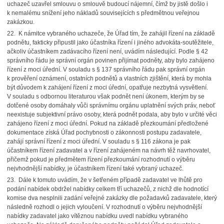
uchazeč uzavřel smlouvu o smlouvě budoucí nájemní, čímž by jistě došlo i
k nemalému snížení jeho nákladů souvisejících s předmětnou veřejnou
zakázkou.
22. K námitce vybraného uchazeče, že Úřad tím, že zahájil řízení na základě
podnětu, fakticky připustil jako účastníka řízení i jiného advokáta-soutěžitele,
ačkoliv účastníkem zadávacího řízení není, uvádím následující. Podle § 42
správního řádu je správní orgán povinen přijímat podněty, aby bylo zahájeno
řízení z moci úřední. V souladu s § 137 správního řádu pak správní orgán
k prověření oznámení, ostatních podnětů a vlastních zjištění, která by mohla
být důvodem k zahájení řízení z moci úřední, opatřuje nezbytná vysvětlení.
V souladu s odbornou literaturou však podnět není úkonem, kterým by se
dotčené osoby domáhaly vůči správnímu orgánu uplatnění svých práv, neboť
neexistuje subjektivní právo osoby, která podnět podala, aby bylo v určité věci
zahájeno řízení z moci úřední. Pokud na základě přezkoumání předložené
dokumentace získá Úřad pochybnosti o zákonnosti postupu zadavatele,
zahájí správní řízení z moci úřední. V souladu s § 116 zákona je pak
účastníkem řízení zadavatel a v řízení zahájeném na návrh těž navrhovatel,
přičemž pokud je předmětem řízení přezkoumání rozhodnutí o výběru
nejvhodnější nabídky, je účastníkem řízení také vybraný uchazeč.
23. Dále k tomuto uvádím, že v šetřeném případě zadavatel ve lhůtě pro
podání nabídek obdržel nabídky celkem tří uchazečů, z nichž dle hodnotící
komise dva nesplnili zadání veřejné zakázky dle požadavků zadavatele, který
následně rozhodl o jejich vyloučení. V rozhodnutí o výběru nejvhodnější
nabídky zadavatel jako vítěznou nabídku uvedl nabídku vybraného