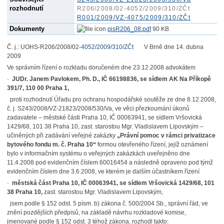
rozhodnutí
R206/2008/02-4052/2009/310/ZČt
R001/2009/VZ-4075/2009/310/ZČt
Dokumenty
pisR206_08.pdf
90 KB
Č. j.: UOHS-R206/2008/02-
4052/2009/310/ZČt
V Brně dne 14. dubna
2009
Ve správním řízení o rozkladu doručeném dne 23.12.2008 advokátem
·
JUDr. Janem Pavlokem, Ph. D., IČ 66198836, se sídlem AK Na Příkopě
391/7, 110
00 Praha 1,
proti rozhodnutí Úřadu pro ochranu hospodářské soutěže ze dne 8.12.2008,
č. j. S243/2008/VZ-21823/2008/530/Va, ve věci přezkoumání úkonů
zadavatele – městské části Praha 10, IČ 00063941, se sídlem Vršovická
1429/68, 101 38 Praha 10, zast. starostou Mgr. Vladislavem Lipovským –
učiněných při zadávání veřejné zakázky
„Právní pomoc v rámci privatizace
bytového fondu m. č. Praha 10“
formou otevřeného řízení, jejíž oznámení
bylo v informačním systému o veřejných zakázkách uveřejněno dne
11.4.2008 pod evidenčním číslem 60016454 a následně opraveno pod týmž
evidenčním číslem dne 3.6.2008, ve kterém je dalším účastníkem řízení
·
městská část Praha 10, IČ 00063941, se sídlem Vršovická 1429/68, 101
38 Praha
10,
zast. starostou Mgr. Vladislavem Lipovským,
jsem podle § 152 odst. 5 písm. b) zákona č. 500/2004 Sb., správní řád, ve
znění pozdějších předpisů, na základě návrhu rozkladové komise,
jmenované podle § 152 odst. 3 téhož zákona, rozhodl takto: