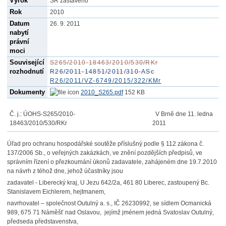
Výrok
SŘ zastaveno
Rok
2010
Datum
26. 9. 2011
nabytí
právní
moci
Související
S265/2010-18463/2010/530/RKr
rozhodnutí
R26/2011-14851/2011/310-ASc
R26/2011/VZ-6749/2015/322/KMr
Dokumenty
2010_S265.pdf
152 KB
Č. j.:
ÚOHS-S265/2010-
V Brně dne 11. ledna
18463/2010/530/RKr
2011
Úřad pro ochranu hospodářské soutěže příslušný podle § 112 zákona č.
137/2006 Sb., o veřejných zakázkách, ve znění pozdějších předpisů, ve
správním řízení o přezkoumání úkonů zadavatele, zahájeném dne 19.7.2010
na návrh z téhož dne, jehož účastníky jsou
zadavatel - Liberecký kraj, U Jezu 642/2a, 461 80 Liberec, zastoupený Bc.
Stanislavem Eichlerem, hejtmanem,
navrhovatel – společnost Outulný a. s., IČ 26230992, se sídlem Ocmanická
989, 675 71 Náměšť nad Oslavou, jejímž jménem jedná Svatoslav Outulný,
předseda představenstva,