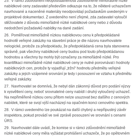
25. V rámci zdůvodnění neopodstatněnosti zdůvodněné mimořádně nízké
nabídkové ceny zadavatel především odkazuje na to, že některé uchazečem
navrhované a naceněné materiály neodpovídají požadavkům uvedeným v
projektové dokumentaci. Z uvedeného není zřejmé, zda zadavatel vyloučil
stěžovatele z důvodu mimořádně nízké nabídkové ceny nebo z důvodu
nedodržení požadavků nabídky na dané zadání.
26. Poměřovat mimořádně nízkou nabídkovou cenu k předpokládané
hodnotě veřejné zakázky na stavební práce je dle názoru navrhovatele
nelogické, protože za předpokladu, že předpokládaná cena byla stanovena
správně, pak všechny nabídkové ceny budou pod touto předpokládanou
hodnotou a všechny by mohly být označeny za mimořádně nízké. Pro
kvantifikaci mimořádně nízké nabídkové ceny je nutné porovnávat i hodnoty
nabídkových cen, protože ty vyjadřují „tržní“ hodnotu předmětu veřejné
zakázky a jejich vzájemné srovnání je tedy i posouzení ve vztahu k předmětu
veřejné zakázky.
27. Navrhovatel se domnívá, že nebyl dán zákonný důvod pro podání výzvy
k vysvětlení ceny, neboť srovnatelné ceny nabídl i druhý vyloučený uchazeč.
Na nepřiměřeně nízkou cenu přitom nelze usuzovat bez dalšího z cenových
nabídek, které se svojí výší nacházejí na opačném konci cenového spektra.
28. V rámci uvedeného lze poukázat na další chybný a nepřípustný závěr
inspektora, pokud provádí ve své zprávě posouzení ve srovnání s cenami
ÚRS.
29. Navrhovatel dále uvádí, že komise si v rámci zdůvodnění mimořádně
nízké nabídkové ceny měla vyžádat prohlášení uchazeče, že po opětovném