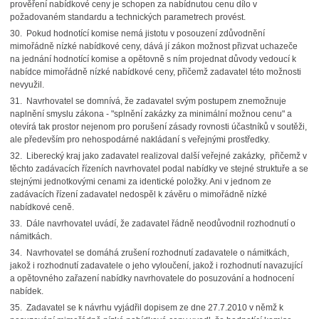
prověření nabídkové ceny je schopen za nabídnutou cenu dílo v
požadovaném standardu a technických parametrech provést.
30. Pokud hodnotící komise nemá jistotu v posouzení zdůvodnění
mimořádně nízké nabídkové ceny, dává jí zákon možnost přizvat uchazeče
na jednání hodnotící komise a opětovně s ním projednat důvody vedoucí k
nabídce mimořádně nízké nabídkové ceny, přičemž zadavatel této možnosti
nevyužil.
31. Navrhovatel se domnívá, že zadavatel svým postupem znemožnuje
naplnění smyslu zákona - "splnění zakázky za minimální možnou cenu" a
otevírá tak prostor nejenom pro porušení zásady rovnosti účastníků v soutěži,
ale především pro nehospodárné nakládaní s veřejnými prostředky.
32. Liberecký kraj jako zadavatel realizoval další veřejné zakázky, přičemž v
těchto zadávacích řízeních navrhovatel podal nabídky ve stejné struktuře a se
stejnými jednotkovými cenami za identické položky. Ani v jednom ze
zadávacích řízení zadavatel nedospěl k závěru o mimořádně nízké
nabídkové ceně.
33. Dále navrhovatel uvádí, že zadavatel řádně neodůvodnil rozhodnutí o
námitkách.
34. Navrhovatel se domáhá zrušení rozhodnutí zadavatele o námitkách,
jakož i rozhodnutí zadavatele o jeho vyloučení, jakož i rozhodnutí navazující
a opětovného zařazení nabídky navrhovatele do posuzování a hodnocení
nabídek.
35. Zadavatel se k návrhu vyjádřil dopisem ze dne 27.7.2010 v němž k