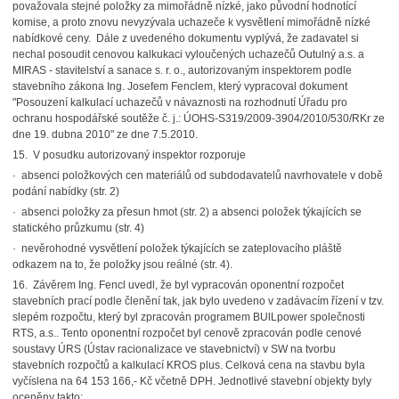
považovala stejné položky za mimořádně nízké, jako původní hodnotící
komise, a proto znovu nevyzývala uchazeče k vysvětlení mimořádně nízké
nabídkové ceny. Dále z uvedeného dokumentu vyplývá, že zadavatel si
nechal posoudit cenovou kalkukaci vyloučených uchazečů Outulný a.s. a
MIRAS - stavitelství a sanace s. r. o., autorizovaným inspektorem podle
stavebního zákona Ing. Josefem Fenclem, který vypracoval dokument
"Posouzení kalkulací uchazečů v návaznosti na rozhodnutí Úřadu pro
ochranu hospodářské soutěže č. j.: ÚOHS-S319/2009-3904/2010/530/RKr ze
dne 19. dubna 2010" ze dne 7.5.2010.
15. V posudku autorizovaný inspektor rozporuje
· absenci položkových cen materiálů od subdodavatelů navrhovatele v době
podání nabídky (str. 2)
· absenci položky za přesun hmot (str. 2) a absenci položek týkajících se
statického průzkumu (str. 4)
· nevěrohodné vysvětlení položek týkajících se zateplovacího pláště
odkazem na to, že položky jsou reálné (str. 4).
16. Závěrem Ing. Fencl uvedl, že byl vypracován oponentní rozpočet
stavebních prací podle členění tak, jak bylo uvedeno v zadávacím řízení v tzv.
slepém rozpočtu, který byl zpracován programem BUlLpower společnosti
RTS, a.s.. Tento oponentní rozpočet byl cenově zpracován podle cenové
soustavy ÚRS (Ústav racionalizace ve stavebnictví) v SW na tvorbu
stavebních rozpočtů a kalkulací KROS plus. Celková cena na stavbu byla
vyčíslena na 64 153 166,- Kč včetně DPH. Jednotlivé stavební objekty byly
oceněny takto: