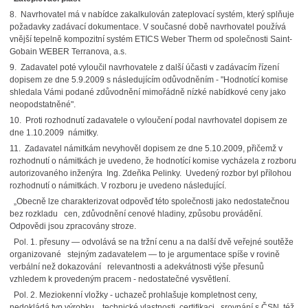
8. Navrhovatel má v nabídce zakalkulován zateplovací systém, který splňuje
požadavky zadávací dokumentace. V současné době navrhovatel používá
vnější tepelně kompozitní systém ETICS Weber Therm od společnosti Saint-
Gobain WEBER Terranova, a.s.
9. Zadavatel poté vyloučil navrhovatele z další účasti v zadávacím řízení
dopisem ze dne 5.9.2009 s následujícím odůvodněním - "Hodnotící komise
shledala Vámi podané zdůvodnění mimořádně nízké nabídkové ceny jako
neopodstatněné".
10. Proti rozhodnutí zadavatele o vyloučení podal navrhovatel dopisem ze
dne 1.10.2009 námitky.
11. Zadavatel námitkám nevyhověl dopisem ze dne 5.10.2009, přičemž v
rozhodnutí o námitkách je uvedeno, že hodnotící komise vycházela z rozboru
autorizovaného inženýra Ing. Zdeňka Pelinky. Uvedený rozbor byl přílohou
rozhodnutí o námitkách. V rozboru je uvedeno následující.
„Obecně lze charakterizovat odpověď této společnosti jako nedostatečnou
bez rozkladu cen, zdůvodnění cenové hladiny, způsobu provádění.
Odpovědi jsou zpracovány stroze.
Pol. 1. přesuny — odvolává se na tržní cenu a na další dvě veřejné soutěže
organizované stejným zadavatelem — to je argumentace spíše v rovině
verbální než dokazování relevantnosti a adekvátnosti výše přesunů
vzhledem k provedeným pracem - nedostatečné vysvětlení.
Pol. 2. Meziokenní vložky - uchazeč prohlašuje kompletnost ceny,
nedokládá typ výrobku, technické vlastnosti, certifikaci, srovnání s ČSN, též