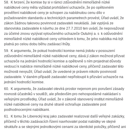
58. K tvrzení, že komise by si v rámci zdůvodnění mimořádně nízké
nabídkové ceny měla vyžádat prohlášení uchazeče, že po opětovném
prověření nabídkové ceny je schopen za nabídnutou cenu dílo v
požadovaném standardu a technických parametrech provést, Úřad uvádí, že
zákon žádnou takovou povinnost zadavateli neukládá. Jak vyplývá ze
stanoviska zadavatele k návrhu ze dne 27.7.2010 ten uvádí, že nepovažoval
za účelné znovu vyzývat vyloučeného uchazeče Outulný a. s k odůvodnění
mimořádně nízké nabídkové ceny vzhledem k tomu, že jeho nabídka má být
platná po celou dobu běhu zadávací lhůty.
59. K argumentu, že pokud hodnotící komise nemá jistotu v posouzení
zdůvodnění mimořádně nízké nabídkové ceny, dává jí zákon možnost přizvat
uchazeče na jednání hodnotící komise a opětovně s ním projednat důvody
vedoucí k nabídce mimořádně nízké nabídkové ceny, přičemž zadavatel této
možnosti nevyužil, Úřad uvádí, že uvedené je právem nikoliv povinností
zadavatele. V daném případě zadavatel nepřistoupil k přizvání uchazeče na
jednání hodnotící komise.
60. K argumentu, že zadavatel otevírá prostor nejenom pro porušení zásady
rovnosti účastníků v soutěži, ale především pro nehospodárné nakládaní s
veřejnými prostředky, Úřad uvádí, že v zákoně stanovený institut mimořádně
nízké nabídkové ceny na druhé straně ochraňuje zadavatele pod
podhodnocenými nabídkami.
61. K tomu že Liberecký kraj jako zadavatel realizoval další veřejné zakázky,
přičemž v těchto zadávacích řízení navrhovatel podal nabídky ve stejné
struktuře a se stejnými jednotkovými cenami za identické položky, přičemž ani