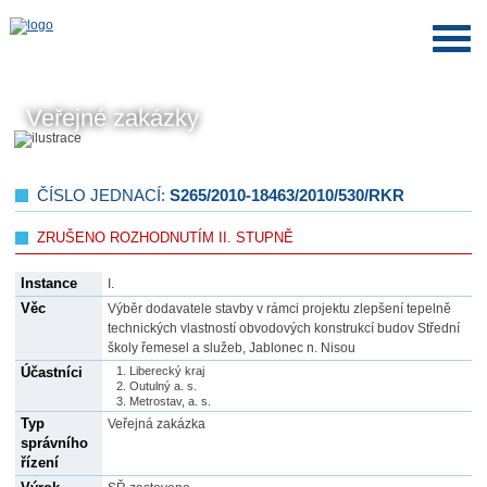
Veřejné zakázky
ČÍSLO JEDNACÍ:
S265/2010-18463/2010/530/RKR
ZRUŠENO ROZHODNUTÍM II. STUPNĚ
Instance
I.
Věc
Výběr dodavatele stavby v rámci projektu zlepšení tepelně
technických vlastností obvodových konstrukcí budov Střední
školy řemesel a služeb, Jablonec n. Nisou
Účastníci
Liberecký kraj
Outulný a. s.
Metrostav, a. s.
Typ
Veřejná zakázka
správního
řízení