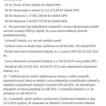
S0 01 Teorie 16 441 028,00 Kč včetně DPH
S0 02 Stravovadlo a vedení 11 211 071,00 Kč včetně DPH
S0 03 Ubytovna 1 17 681 298,00 Kč včetně DPH
S0 04 Ubytovna 2 18 819 770,00 Kč včetně DPH
17. Při porovnání cen jednotlivých uchazečů s cenou vypracovanou podle
cenové soustavy ÚRS je zřejmé, že cena navrhovatele je výrazně
poddimenzována.
Uchazeč Outulný, a.s. ve své nabídce uvedl:
Celková cena na stavbu byla vyčíslena na 40 820 842,- Kč včetně DPH.
Rozdíl ceny mezi uchazečem Outulný, a.s. a cenou ÚRS činí 23 332 324,-
Kč.
Cena stanovená uchazečem Outulný, a.s. činí 63,63 % ceny podle ÚRS.
Rozdíl ve výši 23 323 324,- Kč činí 57,15 % ceny stanovené uchazečem
Outulný, a.s.
18. V běžné praxi je možno kalkulovat se slevou z celého rozpočtu
stavebních prací, který se skládá z ceny základních rozpočtových nákladů a
ostatních rozpočtových nákladů v rozmezí 10% až 20%. Ve výjimečných
případech se sleva pohybuje ve výši 25%. U uchazeče Outulný, a.s. se
pohybuje ve výši 36,37 %.
19. Z následné „nové" zprávy o posouzení a hodnocení nabídek ze dne
12.5.2010 vyplývá, že zadavatel se ztotožnil s hodnotící komisí ohledně