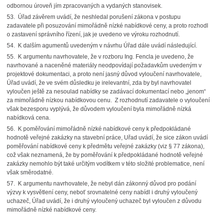
odbornou úroveň jím zpracovaných a vydaných stanovisek.
53. Úřad závěrem uvádí, že neshledal porušení zákona v postupu
zadavatele při posuzování mimořádně nízké nabídkové ceny, a proto rozhodl
o zastavení správního řízení, jak je uvedeno ve výroku rozhodnutí.
54. K dalším agumentů uvedeným v návrhu Úřad dále uvádí následující.
55. K argumentu navrhovatele, že v rozboru Ing. Fencla je uvedeno, že
navrhované a naceněné materiály neodpovídají požadavkům uvedeným v
projektové dokumentaci, a proto není jasný důvod vyloučení navrhovatele,
Úřad uvádí, že ve svém důsledku je irelevantní, zda by byl navrhovatel
vyloučen ještě za nesoulad nabídky se zadávací dokumentací nebo „jenom“
za mimořádně nízkou nabídkovou cenu. Z rozhodnutí zadavatele o vyloučení
však bezesporu vyplývá, že důvodem vyloučení byla mimořádně nízká
nabídková cena.
56. K poměřování mimořádně nízké nabídkové ceny k předpokládané
hodnotě veřejné zakázky na stavební práce, Uřad uvádí, že sice zákon uvádí
poměřování nabídkové ceny k předmětu veřejné zakázky (viz § 77 zákona),
což však neznamená, že by poměřování k předpokládané hodnotě veřejné
zakázky nemohlo být také určitým vodítkem v této složité problematice, není
však směrodatné.
57. K argumentu navrhovatele, že nebyl dán zákonný důvod pro podání
výzvy k vysvětlení ceny, neboť srovnatelné ceny nabídl i druhý vyloučený
uchazeč, Úřad uvádí, že i druhý vyloučený uchazeč byl vyloučen z důvodu
mimořádně nízké nabídkové ceny.