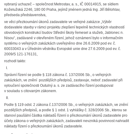
vybraný uchazeč – společnost Metrostav, a. s., IČ 00014915, se sídlem
Koželužská 2246, 180 00 Praha, jejímž jménem jedná Ing. Jiří Bělohlav,
předseda představenstva,
ve věci přezkoumání úkonů zadavatele ve veřejné zakázce „Výběr
dodavatele stavby v rámci projektu zlepšení tepelně technických vlastností
obvodových konstrukcí budov Střední školy řemesel a služeb, Jablonec n.
Nisou“, zadávané v otevřeném řízení, jehož oznámení bylo v informačním
systému o veřejných zakázkách uveřejněno dne 26.6.2009 pod ev. č.
60033043 a v Úředním věstníku Evropské unie dne 27.6.2009 pod ev. č.
2009/S 121-176131,
rozhodl takto:
I.
Správní řízení se podle § 118 zákona č. 137/2006 Sb., o veřejných
zakázkách, ve znění pozdějších předpisů, zastavuje, neboť zadavatel při
vyloučení společnosti Outulný a. s. ze zadávacího řízení postupoval
v souladu s citovaným zákonem.
II.
Podle § 119 odst. 2 zákona č.137/2006 Sb., o veřejných zakázkách, ve znění
pozdějších předpisů, a podle § 1 odst. 1 vyhlášky č. 328/2006 Sb., kterou se
stanoví paušální částka nákladů řízení o přezkoumání úkonů zadavatele pro
účely zákona o veřejných zakázkách, zadavateli nevzniká povinnost nahradit
náklady řízení o přezkoumání úkonů zadavatele.