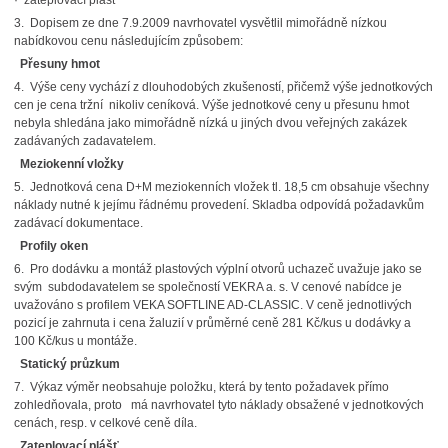
· zateplovací plášť
3. Dopisem ze dne 7.9.2009 navrhovatel vysvětlil mimořádně nízkou
nabídkovou cenu následujícím způsobem:
Přesuny hmot
4. Výše ceny vychází z dlouhodobých zkušeností, přičemž výše jednotkových
cen je cena tržní nikoliv ceníková. Výše jednotkové ceny u přesunu hmot
nebyla shledána jako mimořádně nízká u jiných dvou veřejných zakázek
zadávaných zadavatelem.
Meziokenní vložky
5. Jednotková cena D+M meziokenních vložek tl. 18,5 cm obsahuje všechny
náklady nutné k jejímu řádnému provedení. Skladba odpovídá požadavkům
zadávací dokumentace.
Profily oken
6. Pro dodávku a montáž plastových výplní otvorů uchazeč uvažuje jako se
svým subdodavatelem se společností VEKRA a. s. V cenové nabídce je
uvažováno s profilem VEKA SOFTLINE AD-CLASSIC. V ceně jednotlivých
pozicí je zahrnuta i cena žaluzií v průměrné ceně 281 Kč/kus u dodávky a
100 Kč/kus u montáže.
Statický průzkum
7. Výkaz výměr neobsahuje položku, která by tento požadavek přímo
zohledňovala, proto má navrhovatel tyto náklady obsažené v jednotkových
cenách, resp. v celkové ceně díla.
Zateplovací plášť