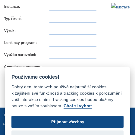
Instance:
Typ řízení:
Výrok:
Leniency program:
Využito narovnání:
Compliance program:
Používáme cookies!
Dobrý den, tento web používá nejnutnější cookies
k zajištění své funkčnosti a tracking cookies k porozumění
vaší interakce s ním. Tracking cookies budou uloženy
pouze s vaším souhlasem.
Chci si vybrat
Úvodní stránka
Mapa stránek
Prohlášení o přístupnosti
Přijmout všechny
Sledujte nás: