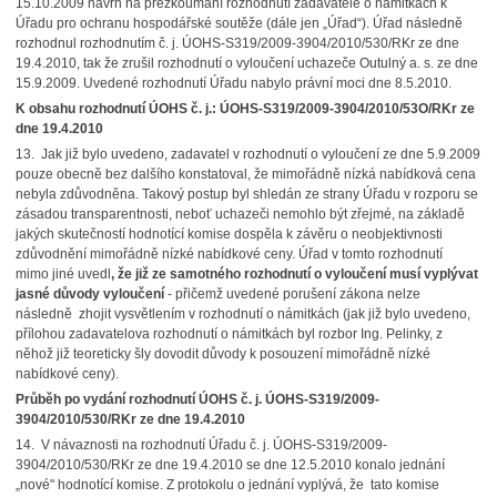
15.10.2009 návrh na přezkoumání rozhodnutí zadavatele o námitkách k
Úřadu pro ochranu hospodářské soutěže (dále jen „Úřad“). Úřad následně
rozhodnul rozhodnutím č. j. ÚOHS-S319/2009-3904/2010/530/RKr ze dne
19.4.2010, tak že zrušil rozhodnutí o vyloučení uchazeče Outulný a. s. ze dne
15.9.2009. Uvedené rozhodnutí Úřadu nabylo právní moci dne 8.5.2010.
K obsahu rozhodnutí ÚOHS č. j.: ÚOHS-S319/2009-3904/2010/53O/RKr ze
dne 19.4.2010
13. Jak již bylo uvedeno, zadavatel v rozhodnutí o vyloučení ze dne 5.9.2009
pouze obecně bez dalšího konstatoval, že mimořádně nízká nabídková cena
nebyla zdůvodněna. Takový postup byl shledán ze strany Úřadu v rozporu se
zásadou transparentnosti, neboť uchazeči nemohlo být zřejmé, na základě
jakých skutečností hodnotící komise dospěla k závěru o neobjektivnosti
zdůvodnění mimořádně nízké nabídkové ceny. Úřad v tomto rozhodnutí
mimo jiné uvedl
, že již ze samotného rozhodnutí o vyloučení musí vyplývat
jasné důvody vyloučení
-
přičemž uvedené porušení zákona nelze
následně zhojit vysvětlením v rozhodnutí o námitkách (jak již bylo uvedeno,
přílohou zadavatelova rozhodnutí o námitkách byl rozbor Ing. Pelinky, z
něhož již teoreticky šly dovodit důvody k posouzení mimořádně nízké
nabídkové ceny).
Průběh po vydání rozhodnutí ÚOHS č. j. ÚOHS-S319/2009-
3904/2010/530/RKr ze dne 19.4.2010
14. V návaznosti na rozhodnutí Úřadu č. j. ÚOHS-S319/2009-
3904/2010/530/RKr ze dne 19.4.2010 se dne 12.5.2010 konalo jednání
„nové" hodnotící komise. Z protokolu o jednání vyplývá, že tato komise