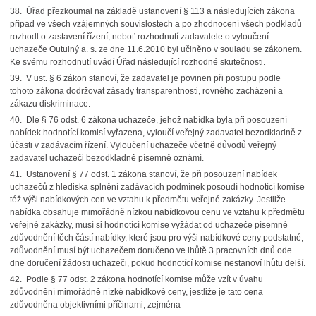
38. Úřad přezkoumal na základě ustanovení § 113 a následujících zákona
případ ve všech vzájemných souvislostech a po zhodnocení všech podkladů
rozhodl o zastavení řízení, neboť rozhodnutí zadavatele o vyloučení
uchazeče Outulný a. s. ze dne 11.6.2010 byl učiněno v souladu se zákonem.
Ke svému rozhodnutí uvádí Úřad následující rozhodné skutečnosti.
39. V ust. § 6 zákon stanoví, že zadavatel je povinen při postupu podle
tohoto zákona dodržovat zásady transparentnosti, rovného zacházení a
zákazu diskriminace.
40. Dle § 76 odst. 6 zákona uchazeče, jehož nabídka byla při posouzení
nabídek hodnotící komisí vyřazena, vyloučí veřejný zadavatel bezodkladně z
účasti v zadávacím řízení. Vyloučení uchazeče včetně důvodů veřejný
zadavatel uchazeči bezodkladně písemně oznámí.
41. Ustanovení § 77 odst. 1 zákona stanoví, že při posouzení nabídek
uchazečů z hlediska splnění zadávacích podmínek posoudí hodnotící komise
též výši nabídkových cen ve vztahu k předmětu veřejné zakázky. Jestliže
nabídka obsahuje mimořádně nízkou nabídkovou cenu ve vztahu k předmětu
veřejné zakázky, musí si hodnotící komise vyžádat od uchazeče písemné
zdůvodnění těch částí nabídky, které jsou pro výši nabídkové ceny podstatné;
zdůvodnění musí být uchazečem doručeno ve lhůtě 3 pracovních dnů ode
dne doručení žádosti uchazeči, pokud hodnotící komise nestanoví lhůtu delší.
42. Podle § 77 odst. 2 zákona hodnotící komise může vzít v úvahu
zdůvodnění mimořádně nízké nabídkové ceny, jestliže je tato cena
zdůvodněna objektivními příčinami, zejména