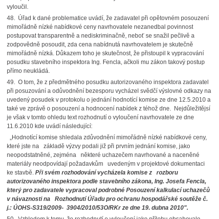
vyloučil.
48. Úřad k dané problematice uvádí, že zadavatel při opětovném posouzení
mimořádně nízké nabídkové ceny navrhovatele nezanedbal povinnost
postupovat transparentně a nediskriminačně, neboť se snažil pečlivě a
zodpovědně posoudit, zda cena nabídnutá navrhovatelem je skutečně
mimořádně nízká. Důkazem toho je skutečnost, že přistoupil k vypracování
posudku stavebního inspektora Ing. Fencla, ačkoli mu zákon takový postup
přímo neukládá.
49. O tom, že z předmětného posudku autorizovaného inspektora zadavatel
při posuzování a odůvodnění bezesporu vycházel svědčí výslovné odkazy na
uvedený posudek v protokolu o jednání hodnotící komise ze dne 12.5.2010 a
také ve zprávě o posouzení a hodnocení nabídek z téhož dne. Nejdůležitějsí
je však v tomto ohledu text rozhodnutí o vyloučení navrhovatele ze dne
11.6.2010 kde uvádí následující:
„Hodnotící komise shledala zdůvodnění mimořádně nízké nabídkové ceny,
které jste na základě výzvy podali již při prvním jednání komise, jako
neopodstatněné, zejména některé uchazečem navrhované a naceněné
materiály neodpovídají požadavkům uvedeným v projektové dokumentaci
ke stavbě.
Při svém rozhodování vycházela komise z rozboru
autorizovaného inspektora podle stavebního zákona, Ing. Josefa Fencla,
který pro zadavatele vypracoval podrobné Posouzení kalkulací uchazečů
v návaznosti na Rozhodnutí Úřadu pro ochranu hospodářské soutěže č.
j.: ÚOHS-S319/2009- 3904/2010/53O/RKr ze dne 19. dubna 2010".