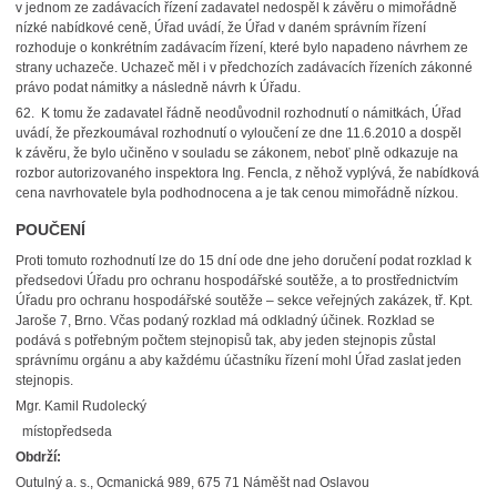
v jednom ze zadávacích řízení zadavatel nedospěl k závěru o mimořádně
nízké nabídkové ceně, Úřad uvádí, že Úřad v daném správním řízení
rozhoduje o konkrétním zadávacím řízení, které bylo napadeno návrhem ze
strany uchazeče. Uchazeč měl i v předchozích zadávacích řízeních zákonné
právo podat námitky a následně návrh k Úřadu.
62. K tomu že zadavatel řádně neodůvodnil rozhodnutí o námitkách, Úřad
uvádí, že přezkoumával rozhodnutí o vyloučení ze dne 11.6.2010 a dospěl
k závěru, že bylo učiněno v souladu se zákonem, neboť plně odkazuje na
rozbor autorizovaného inspektora Ing. Fencla, z něhož vyplývá, že nabídková
cena navrhovatele byla podhodnocena a je tak cenou mimořádně nízkou.
POUČENÍ
Proti tomuto rozhodnutí lze do 15 dní ode dne jeho doručení podat rozklad k
předsedovi Úřadu pro ochranu hospodářské soutěže, a to prostřednictvím
Úřadu pro ochranu hospodářské soutěže – sekce veřejných zakázek, tř. Kpt.
Jaroše 7, Brno. Včas podaný rozklad má odkladný účinek. Rozklad se
podává s potřebným počtem stejnopisů tak, aby jeden stejnopis zůstal
správnímu orgánu a aby každému účastníku řízení mohl Úřad zaslat jeden
stejnopis.
Mgr. Kamil Rudolecký
místopředseda
Obdrží:
Outulný a. s., Ocmanická 989, 675 71 Náměšt nad Oslavou