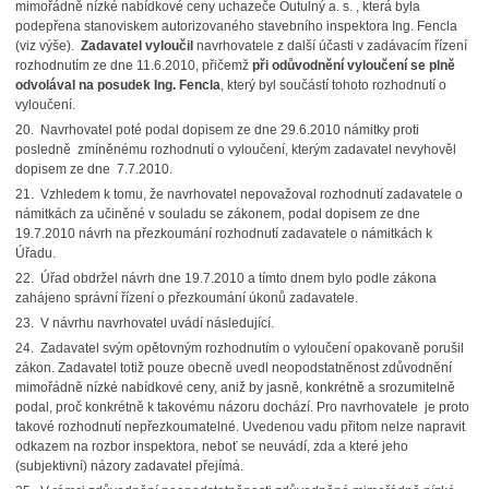
mimořádně nízké nabídkové ceny uchazeče Outulný a. s. , která byla
podepřena stanoviskem autorizovaného stavebního inspektora Ing. Fencla
(viz výše).
Zadavatel
vyloučil
navrhovatele z další účasti v zadávacím řízení
rozhodnutím ze dne 11.6.2010, přičemž
při odůvodnění vyloučení se plně
odvolával na posudek Ing. Fencla
, který byl součástí tohoto rozhodnutí o
vyloučení.
20. Navrhovatel poté podal dopisem ze dne 29.6.2010 námitky proti
posledně zmíněnému rozhodnutí o vyloučení, kterým zadavatel nevyhověl
dopisem ze dne 7.7.2010.
21. Vzhledem k tomu, že navrhovatel nepovažoval rozhodnutí zadavatele o
námitkách za učiněné v souladu se zákonem, podal dopisem ze dne
19.7.2010 návrh na přezkoumání rozhodnutí zadavatele o námitkách k
Úřadu.
22. Úřad obdržel návrh dne 19.7.2010 a tímto dnem bylo podle zákona
zahájeno správní řízení o přezkoumání úkonů zadavatele.
23. V návrhu navrhovatel uvádí následující.
24. Zadavatel svým opětovným rozhodnutím o vyloučení opakovaně porušil
zákon. Zadavatel totiž pouze obecně uvedl neopodstatněnost zdůvodnění
mimořádně nízké nabídkové ceny, aniž by jasně, konkrétně a srozumitelně
podal, proč konkrétně k takovému názoru dochází. Pro navrhovatele je proto
takové rozhodnutí nepřezkoumatelné. Uvedenou vadu přitom nelze napravit
odkazem na rozbor inspektora, neboť se neuvádí, zda a které jeho
(subjektivní) názory zadavatel přejímá.