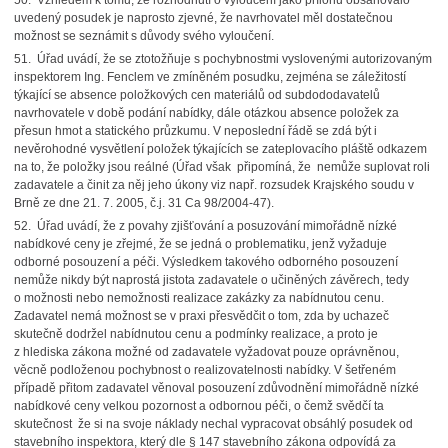
50. Vzhledem k tomu, že rozhodnutí o vyloučení jako přílohu obsahovalo
uvedený posudek je naprosto zjevné, že navrhovatel měl dostatečnou
možnost se seznámit s důvody svého vyloučení.
51. Úřad uvádí, že se ztotožňuje s pochybnostmi vyslovenými autorizovaným
inspektorem Ing. Fenclem ve zmíněném posudku, zejména se záležitostí
týkající se absence položkových cen materiálů od subdododavatelů
navrhovatele v době podání nabídky, dále otázkou absence položek za
přesun hmot a statického průzkumu. V neposlední řádě se zdá být i
nevěrohodné vysvětlení položek týkajících se zateplovacího pláště odkazem
na to, že položky jsou reálné (Úřad však připomíná, že nemůže suplovat roli
zadavatele a činit za něj jeho úkony viz např. rozsudek Krajského soudu v
Brně ze dne 21. 7. 2005, č.j. 31 Ca 98/2004-47).
52. Úřad uvádí, že z povahy zjišťování a posuzování mimořádně nízké
nabídkové ceny je zřejmé, že se jedná o problematiku, jenž vyžaduje
odborné posouzení a péči. Výsledkem takového odborného posouzení
nemůže nikdy být naprostá jistota zadavatele o učiněných závěrech, tedy
o možnosti nebo nemožnosti realizace zakázky za nabídnutou cenu.
Zadavatel nemá možnost se v praxi přesvědčit o tom, zda by uchazeč
skutečně dodržel nabídnutou cenu a podmínky realizace, a proto je
z hlediska zákona možné od zadavatele vyžadovat pouze oprávněnou,
věcně podloženou pochybnost o realizovatelnosti nabídky. V šetřeném
případě přitom zadavatel věnoval posouzení zdůvodnění mimořádně nízké
nabídkové ceny velkou pozornost a odbornou péči, o čemž svědčí ta
skutečnost že si na svoje náklady nechal vypracovat obsáhlý posudek od
stavebního inspektora, který dle § 147 stavebního zákona odpovídá za