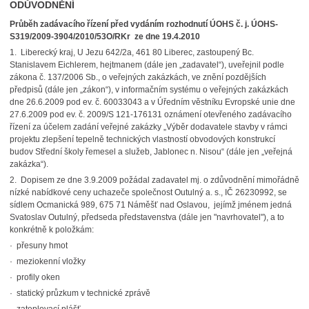
ODŮVODNĚNÍ
Průběh zadávacího řízení před vydáním rozhodnutí ÚOHS č. j. ÚOHS-
S319/2009-3904/2010/53O/RKr ze dne 19.4.2010
1. Liberecký kraj, U Jezu 642/2a, 461 80 Liberec, zastoupený Bc.
Stanislavem Eichlerem, hejtmanem (dále jen „zadavatel“), uveřejnil podle
zákona č. 137/2006 Sb., o veřejných zakázkách, ve znění pozdějších
předpisů (dále jen „zákon“), v informačním systému o veřejných zakázkách
dne 26.6.2009 pod ev. č. 60033043 a v Úředním věstníku Evropské unie dne
27.6.2009 pod ev. č. 2009/S 121-176131 oznámení otevřeného zadávacího
řízení za účelem zadání veřejné zakázky „Výběr dodavatele stavby v rámci
projektu zlepšení tepelně technických vlastností obvodových konstrukcí
budov Střední školy řemesel a služeb, Jablonec n. Nisou“ (dále jen „veřejná
zakázka“).
2. Dopisem ze dne 3.9.2009 požádal zadavatel mj. o zdůvodnění mimořádně
nízké nabídkové ceny uchazeče společnost Outulný a. s., IČ 26230992, se
sídlem Ocmanická 989, 675 71 Náměšť nad Oslavou, jejímž jménem jedná
Svatoslav Outulný, předseda představenstva (dále jen "navrhovatel"), a to
konkrétně k položkám:
· přesuny hmot
· meziokenní vložky
· profily oken
· statický průzkum v technické zprávě