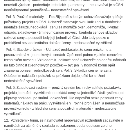
neuvádí výrobce - podceňuje technické parametry — nesrovnává je s ČSN -
nedůvěryhodné prohlášení— nedostatečné vysvětlení
Pol. 3. Použité materiály — Použitý profil s kterým uchazeč uvažuje splňuje
požadavky projektu a ČSN. Uchazeč stanovuje svou kalkulaci u dodávek a
montáže žaluzii, nedokládá cenu za montáže oken, demontáže, likvidaci
odpadu, skládkovné - tím neumožňuje provést kontrolu cenové skladby
celkové ceny a posoudit tedy její jednotlivé Části. Jde tedy pouze o
prohlášení bez adekvátního doložení ceny - nedostatečné vysvětlení.
Pol. 4. Statický průzkum - Uchazeč prohlašuje, že cenu průzkumu a
posouzení má v jednotkových cenách. Opět není patrno v jakém cenovém
technickém rozsahu. Vzhledem k celkové ceně uchazeče po odečtu nákladů
na tuto činnost z jednotlivých položek — byť jen v hodnotě korun opět
znamená ponížení jednotkových cen, Pol. 3. Skladba cen je nejasná.
Odečtením nákladů z položek za průzkum dojde ještě ke snížení -
nedostatečné vysvětlení.
Pol. 5. Zateplovací systém — použitý systém technicky splňuje požadavky
projektu, bohužel vysvětlení nedokládá ceny za jednotlivé části systému, od
přípravy podkladu po finální dokončení. Dle odpovědi nelze posoudit ceny
materiálů, náklady na práci. Vysvětlení je v rovině prohlášení a neumožňuje
provést kontrolu - z hlediska ceny a použitých materiálů - nedostatečné
vysvětlení“.
12. Vzhledem k tomu, že navrhovatel nepovažoval rozhodnutí zadavatele o
námitkách za učiněné v souladu se zákonem, podal dopisem ze dne