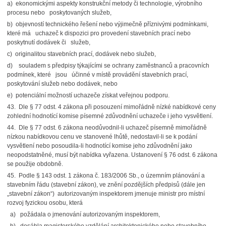
a) ekonomickými aspekty konstrukční metody či technologie, výrobního
procesu nebo poskytovaných služeb,
b) objevností technického řešení nebo výjimečně příznivými podmínkami,
které má uchazeč k dispozici pro provedení stavebních prací nebo
poskytnutí dodávek či služeb,
c) originalitou stavebních prací, dodávek nebo služeb,
d) souladem s předpisy týkajícími se ochrany zaměstnanců a pracovních
podmínek, které jsou účinné v místě provádění stavebních prací,
poskytování služeb nebo dodávek, nebo
e) potenciální možností uchazeče získat veřejnou podporu.
43. Dle § 77 odst. 4 zákona při posouzení mimořádně nízké nabídkové ceny
zohlední hodnotící komise písemné zdůvodnění uchazeče i jeho vysvětlení.
44. Dle § 77 odst. 6 zákona neodůvodnil-li uchazeč písemně mimořádně
nízkou nabídkovou cenu ve stanovené lhůtě, nedostavil-li se k podání
vysvětlení nebo posoudila-li hodnotící komise jeho zdůvodnění jako
neopodstatněné, musí být nabídka vyřazena. Ustanovení § 76 odst. 6 zákona
se použije obdobně.
45. Podle § 143 odst. 1 zákona č. 183/2006 Sb., o územním plánování a
stavebním řádu (stavební zákon), ve znění pozdějších předpisů (dále jen
„stavební zákon“) autorizovaným inspektorem jmenuje ministr pro místní
rozvoj fyzickou osobu, která
a) požádala o jmenování autorizovaným inspektorem,