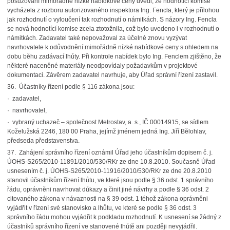
posuzování mimořádně nízké nabídkové ceny uvedl, že hodnotící komise
vycházela z rozboru autorizovaného inspektora Ing. Fencla, který je přílohou
jak rozhodnutí o vyloučení tak rozhodnutí o námitkách. S názory Ing. Fencla
se nová hodnotící komise zcela ztotožnila, což bylo uvedeno i v rozhodnutí o
námitkách. Zadavatel také nepovažoval za účelné znovu vyzývat
navrhovatele k odůvodnění mimořádně nízké nabídkové ceny s ohledem na
dobu běhu zadávací lhůty. Při kontrole nabídek bylo Ing. Fenclem zjištěno, že
některé naceněné materiály neodpovídaly požadavkům v projektové
dokumentaci. Závěrem zadavatel navrhuje, aby Úřad správní řízení zastavil.
36. Účastníky řízení podle § 116 zákona jsou:
· zadavatel,
· navrhovatel,
· vybraný uchazeč – společnost Metrostav, a. s., IČ 00014915, se sídlem
Koželužská 2246, 180 00 Praha, jejímž jménem jedná Ing. Jiří Bělohlav,
předseda představenstva.
37. Zahájení správního řízení oznámil Úřad jeho účastníkům dopisem č. j.
ÚOHS-S265/2010-11891/2010/530/RKr ze dne 10.8.2010. Současně Úřad
usnesením č. j. ÚOHS-S265/2010-11916/2010/530/RKr ze dne 20.8.2010
stanovil účastníkům řízení lhůtu, ve které jsou podle § 36 odst. 1 správního
řádu, oprávněni navrhovat důkazy a činit jiné návrhy a podle § 36 odst. 2
citovaného zákona v návaznosti na § 39 odst. 1 téhož zákona oprávněni
vyjádřit v řízení své stanovisko a lhůtu, ve které se podle § 36 odst. 3
správního řádu mohou vyjádřit k podkladu rozhodnutí. K usnesení se žádný z
účastníků správního řízení ve stanovené lhůtě ani později nevyjádřil.