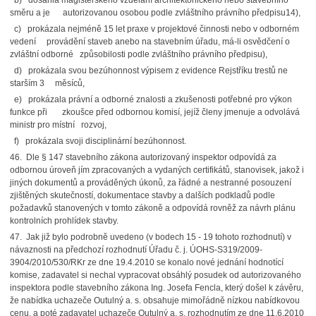
b) dosáhla magisterského vzdělání architektonického nebo stavebního
směru a je autorizovanou osobou podle zvláštního právního předpisu14),
c) prokázala nejméně 15 let praxe v projektové činnosti nebo v odborném
vedení provádění staveb anebo na stavebním úřadu, má-li osvědčení o
zvláštní odborné způsobilosti podle zvláštního právního předpisu),
d) prokázala svou bezúhonnost výpisem z evidence Rejstříku trestů ne
starším 3 měsíců,
e) prokázala právní a odborné znalosti a zkušenosti potřebné pro výkon
funkce při zkoušce před odbornou komisí, jejíž členy jmenuje a odvolává
ministr pro místní rozvoj,
f) prokázala svoji disciplinární bezúhonnost.
46. Dle § 147 stavebního zákona autorizovaný inspektor odpovídá za
odbornou úroveň jím zpracovaných a vydaných certifikátů, stanovisek, jakož i
jiných dokumentů a prováděných úkonů, za řádné a nestranné posouzení
zjištěných skutečností, dokumentace stavby a dalších podkladů podle
požadavků stanovených v tomto zákoně a odpovídá rovněž za návrh plánu
kontrolních prohlídek stavby.
47. Jak již bylo podrobně uvedeno (v bodech 15 - 19 tohoto rozhodnutí) v
návaznosti na předchozí rozhodnutí Úřadu č. j. ÚOHS-S319/2009-
3904/2010/530/RKr ze dne 19.4.2010 se konalo nové jednání hodnotící
komise, zadavatel si nechal vypracovat obsáhlý posudek od autorizovaného
inspektora podle stavebního zákona Ing. Josefa Fencla, který došel k závěru,
že nabídka uchazeče Outulný a. s. obsahuje mimořádně nízkou nabídkovou
cenu, a poté zadavatel uchazeče Outulný a. s. rozhodnutím ze dne 11.6.2010