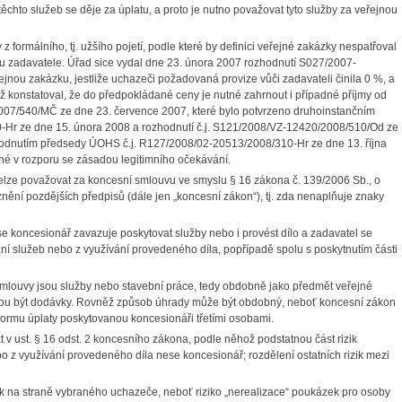
hto služeb se děje za úplatu, a proto je nutno považovat tyto služby za veřejnou
 z formálního, tj. užšího pojetí, podle které by definici veřejné zakázky nespatřoval
u zadavatele. Úřad sice vydal dne 23. února 2007 rozhodnutí S027/2007-
nou zakázku, jestliže uchazeči požadovaná provize vůči zadavateli činila 0 %, a
nichž konstatoval, že do předpokládané ceny je nutné zahrnout i případné příjmy od
4/2007/540/MČ ze dne 23. července 2007, které bylo potvrzeno druhoinstančním
Hr ze dne 15. února 2008 a rozhodnutí č.j. S121/2008/VZ-12420/2008/510/Od ze
hodnutím předsedy ÚOHS č.j. R127/2008/02-20513/2008/310-Hr ze dne 13. října
né v rozporu se zásadou legitimního očekávání.
elze považovat za koncesní smlouvu ve smyslu § 16 zákona č. 139/2006 Sb., o
ění pozdějších předpisů (dále jen „koncesní zákon“), tj. zda nenaplňuje znaky
se koncesionář zavazuje poskytovat služby nebo i provést dílo a zadavatel se
ání služeb nebo z využívání provedeného díla, popřípadě spolu s poskytnutím části
mlouvy jsou služby nebo stavební práce, tedy obdobně jako předmět veřejné
hou být dodávky. Rovněž způsob úhrady může být obdobný, neboť koncesní zákon
formu úplaty poskytovanou koncesionáři třetími osobami.
t v ust. § 16 odst. 2 koncesního zákona, podle něhož podstatnou část rizik
bo z využívání provedeného díla nese koncesionář; rozdělení ostatních rizik mezi
ik na straně vybraného uchazeče, neboť riziko „nerealizace“ poukázek pro osoby