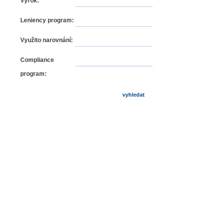
Výrok:
Leniency program:
Využito narovnání:
Compliance
program: