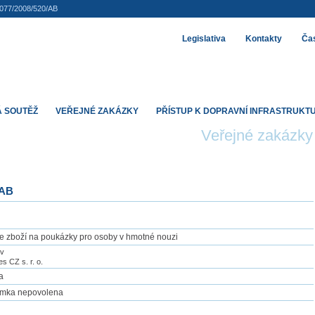
077/2008/520/AB
Legislativa
Kontakty
Čas
 SOUTĚŽ
VEŘEJNÉ ZAKÁZKY
PŘÍSTUP K DOPRAVNÍ INFRASTRUKT
Veřejné zakázky
/AB
je zboží na poukázky pro osoby v hmotné nouzi
ov
s CZ s. r. o.
a
jimka nepovolena