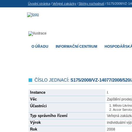
Úvodní stránka
/
Veřejné zakázky
/
Sbírky rozhodnutí
/
S175/2008/VZ-14
O ÚŘADU
INFORMAČNÍ CENTRUM
HOSPODÁŘSKÁ
ČÍSLO JEDNACÍ:
S175/2008/VZ-14077/2008/520
Instance
I.
Věc
Zajištění prode
Účastníci
Město Litvín
Accor Service
Typ správního řízení
Veřejná zakázk
Výrok
individuální vý
Rok
2008