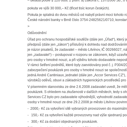
– ukládá podle § 120 odst. 2 písm. a) zákona č. 137/2006 Sb., o
pokuta ve výši 30 000,– Kč (třicet tisíc korun českých).
Pokuta je splatná do dvou měsíců od nabytí právní moci tohoto
České národní banky v Brně číslo 3754-24825621/0710, konstan
>
Odůvodnění
Úřad pro ochranu hospodářské soutěže (dále jen „Úřad“), který j
předpisů (dále jen „zákon“) příslušný k dohledu nad dodržování
je názor pisatelů, že zadavatel – město Litvínov, IČ 00266027, 
jen „zadavatel“) – postupoval v rozporu se zákonem, když uzavř
pro osoby v hmotné nouzi, a při výběru tohoto dodavatele nepo
V rámci šetření podnětů, které byly zaevidovány pod č. j. P304/2
zabezpečení poukázek pro osoby v hmotné nouzi se společností Ac
jedná André Cantiniaux, jednatel (dále jen „Accor Services CZ“),
výrobků) oděvů, obuvi a základních hygienických prostředků pr
V písemném stanovisku ze dne 2.6.2008 zadavatel uvedl, že měl 
poukázek. S ohledem na zkušenosti v dalších městech, tedy s oh
Services CZ bylo pro zadavatele výhodnější, vyhodnotil zadavat
osoby v hmotné nouzi ze dne 29.2.2008 je město Litvínov povinno
- 2000,- Kč za vytvoření sítě vybraných provozoven do maximál
- 150,- Kč za vytvoření každé provozovny nad výše sjednaný po
- 300,- Kč za dodání objednaných poukázek.