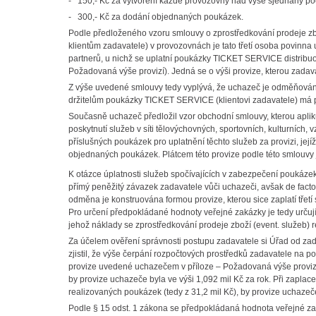
- 150,- Kč za vytvoření každé provozovny nad výše sjednaný po
- 300,- Kč za dodání objednaných poukázek.
Podle předloženého vzoru smlouvy o zprostředkování prodeje zb
klientům zadavatele) v provozovnách je tato třetí osoba povinna u
partnerů, u nichž se uplatní poukázky TICKET SERVICE distribuo
Požadovaná výše provizí). Jedná se o výši provize, kterou zadava
Z výše uvedené smlouvy tedy vyplývá, že uchazeč je odměňován p
držitelům poukázky TICKET SERVICE (klientovi zadavatele) má p
Současně uchazeč předložil vzor obchodní smlouvy, kterou aplik
poskytnutí služeb v síti tělovýchovných, sportovních, kulturních,
příslušných poukázek pro uplatnění těchto služeb za provizi, jej
objednaných poukázek. Plátcem této provize podle této smlouvy 
K otázce úplatnosti služeb spočívajících v zabezpečení poukáze
přímý peněžitý závazek zadavatele vůči uchazeči, avšak de fact
odměna je konstruována formou provize, kterou sice zaplatí třetí s
Pro určení předpokládané hodnoty veřejné zakázky je tedy určují
jehož náklady se zprostředkování prodeje zboží (event. služeb) re
Za účelem ověření správnosti postupu zadavatele si Úřad od za
zjistil, že výše čerpání rozpočtových prostředků zadavatele na pou
provize uvedené uchazečem v příloze – Požadovaná výše provizí 
by provize uchazeče byla ve výši 1,092 mil Kč za rok. Při zaplace
realizovaných poukázek (tedy z 31,2 mil Kč), by provize uchazeče 
Podle § 15 odst. 1 zákona se předpokládaná hodnota veřejné z