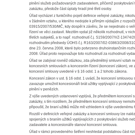
plnění služeb požadovaných zadavatelem, přičemž poskytování těc
zakázku, přestože část úplaty hradí jiné třetí osoby.
Úřad vycházel z funkčního pojetí definice veřejné zakázky, nikoliv
v žádném vztahu, u kterého nedojde k přímým výdajům z rozpočt
03915/2007/530/MČ, kdy dospěl k závěru, že se nejednalo o veřej
řízení ve věci zastavil. Mezitím vydal již několik rozhodnutí, v 
třetích subjektů, a to např. rozhodnutí č.j. S159/2007/VZ-1347
rozhodnutím předsedy ÚOHS č.j. R163/2007/02-03863/2008/310-
dne 23. června 2008, které bylo potvrzeno druhoinstančním roz
2008. Úřad proto nepovažuje toto rozhodnutí za rozhodnutí vyda
Úřad se zabýval rovněž otázkou, zda předmětný smluvní vztah n
koncesních smlouvách a koncesním řízení (koncesní zákon), ve zn
koncesní smlouvy uvedené v § 16 odst. 1 a 2 tohoto zákona.
Koncesní zákon v ust. § 16 odst. 1 uvádí, že koncesní smlouvou 
zavazuje umožnit koncesionáři brát užitky vyplývající z poskytov
plnění v penězích.
Z výše uvedených ustanovení vyplývá, že předmětem koncesní s
zakázky, s tím rozdílem, že předmětem koncesní smlouvy nemo
připouští, že braní užitků může mít vzhledem k výše uvedenému 
Rozdíl v definicích veřejné zakázky a koncesní smlouvy lze naléz
spojených s braním užitků vyplývajících z poskytování služeb ne
zadavatele a koncesionáře stanoví koncesní smlouva.
Úřad v rámci provedeného šetření neshledal podstatnou část riz