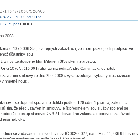
Z-14077/2008/520/AB
08/VZ-19707/2011/31
8_S175.pdf
108 KB
na 2008
ona č. 137/2006 Sb., o veřejných zakázkách, ve znění pozdějších předpisů, ve
jehož účastníky jsou
 Litvínov, zastoupené Mgr. Milanem Šťovíčkem, starostou,
Poříčí 1076/5, 110 00 Praha, za niž jedná André Cantiniaux, jednatel,
 s uzavřením smlouvy ze dne 29.2.2008 s výše uvedeným vybraným uchazečem,
y v hmotné nouzi,
tvínov – se dopustil správního deliktu podle § 120 odst. 1 písm. a) zákona č.
isů, tím, že před uzavřením smlouvy, jejíž předmětem jsou služby spojené se
, nedodržel postup stanovený v § 21 citovaného zákona a neprovedl zadávací
dnější nabídky.
hodnutí se zadavateli – město Litvínov, IČ 00266027, nám. Míru 11, 436 91 Litvínov