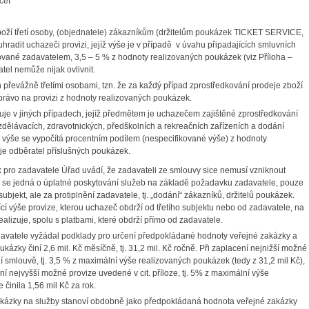
čet
oží třetí osoby, (objednatele) zákazníkům (držitelům poukázek TICKET SERVICE,
hradit uchazeči provizi, jejíž výše je v případě v úvahu připadajících smluvních
vané zadavatelem, 3,5 – 5 % z hodnoty realizovaných poukázek (viz Příloha –
tel nemůže nijak ovlivnit.
řevážně třetími osobami, tzn. že za každý případ zprostředkování prodeje zboží
rávo na provizi z hodnoty realizovaných poukázek.
uje v jiných případech, jejíž předmětem je uchazečem zajištěné zprostředkování
 vzdělávacích, zdravotnických, předškolních a rekreačních zařízeních a dodání
íž výše se vypočítá procentním podílem (nespecifikované výše) z hodnoty
je odběratel příslušných poukázek.
k pro zadavatele Úřad uvádí, že zadavateli ze smlouvy sice nemusí vzniknout
o se jedná o úplatné poskytování služeb na základě požadavku zadavatele, pouze
ubjekt, ale za protiplnění zadavatele, tj. „dodání“ zákazníků, držitelů poukázek.
cí výše provize, kterou uchazeč obdrží od třetího subjektu nebo od zadavatele, na
alizuje, spolu s platbami, které obdrží přímo od zadavatele.
davatele vyžádal podklady pro určení předpokládané hodnoty veřejné zakázky a
kázky činí 2,6 mil. Kč měsíčně, tj. 31,2 mil. Kč ročně. Při zaplacení nejnižší možné
smlouvě, tj. 3,5 % z maximální výše realizovaných poukázek (tedy z 31,2 mil Kč),
ní nejvyšší možné provize uvedené v cit. příloze, tj. 5% z maximální výše
činila 1,56 mil Kč za rok.
akázky na služby stanoví obdobně jako předpokládaná hodnota veřejné zakázky