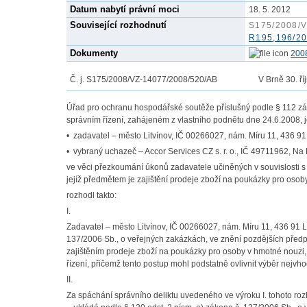
Datum nabytí právní moci
18. 5. 2012
Související rozhodnutí
S175/2008/V
R195,196/20
Dokumenty
200
Č. j. S175/2008/VZ-14077/2008/520/AB V Brně 30. říj
Úřad pro ochranu hospodářské soutěže příslušný podle § 112 zák
správním řízení, zahájeném z vlastního podnětu dne 24.6.2008, 
• zadavatel – město Litvínov, IČ 00266027, nám. Míru 11, 436 91
• vybraný uchazeč – Accor Services CZ s. r. o., IČ 49711962, Na 
ve věci přezkoumání úkonů zadavatele učiněných v souvislosti
jejíž předmětem je zajištění prodeje zboží na poukázky pro osob
rozhodl takto:
I.
Zadavatel – město Litvínov, IČ 00266027, nám. Míru 11, 436 91 Li
137/2006 Sb., o veřejných zakázkách, ve znění pozdějších předp
zajištěním prodeje zboží na poukázky pro osoby v hmotné nouzi
řízení, přičemž tento postup mohl podstatně ovlivnit výběr nejvho
II.
Za spáchání správního deliktu uvedeného ve výroku I. tohoto roz