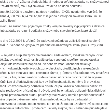
odst. 1 písm. b) zákona předpokládaná hodnota veřejné zakázky na služby stanoví
za 48 měsíců, má-li být smlouva uzavřena na dobu neurčitou.
ne 29.2.2008 je uzavřena na dobu neurčitou. Z výše uvedeného vyplývá, že
ně 4,368 mil - 6,24 mil Kč, tudíž se jedná o veřejnou zakázku, kterou musí
cího řízení.
vádí, že základními pojmovými znaky veřejné zakázky vyplývajícími z definice
né zakázky se rozumí dodávky, služby nebo stavební práce, které slouží
dne 29.2.2008 je zřejmé, že zadavatel požadoval zajistit činnosti spojené
ředků. Z uvedeného vyplývá, že předmětem uzavřených smluv jsou služby, čímž
 – se jedná o úplatu zpravidla hrazenou zadavatelem, avšak nelze vyloučit ani
padě. Zadavatel měl možnost hradit náklady spojené s pořízením poukázek a
, jak je tato konstrukce například uvedena ve vzoru obchodní smlouvy
vních, kulturních, vzdělávacích, zdravotnických, předškolních a rekreačních
užeb. Místo toho volil jinou konstrukci úhrad, tj. úhradu nákladů dopravy poukázek
izovat, s tím, že třetí osobou bude uchazeči uhrazena provize z titulu zvýšení
čně. Lze si představit model, kdy by třetí osoba platila odměnu či provizi za
hradil uchazeči náklady pořízení a distribuce poukázek a odměnu uchazeči za
ky realizovány, přičemž není důvod, proč by o náklady pořízení (tisk), distribuci
 jejichž provozovnách budou poukázky realizovány, neměla proběhnout soutěž
ném případě ovšem nemůže mít za následek to, že by se zadavatel při
ohl vyhnout postupu podle zákona jen proto, že budou uzavřeny dvě samostatné
zečem a třetí osobou, prodejcem. Je tedy zřejmé, že i v šetřeném případě jde o