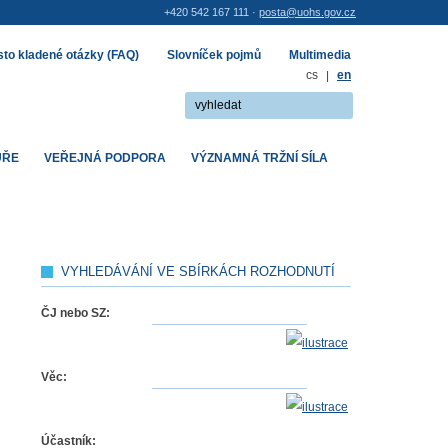
+420 542 167 111 ·
posta@uohs.gov.cz
to kladené otázky (FAQ)
Slovníček pojmů
Multimedia
cs
|
en
UŘE
VEŘEJNÁ PODPORA
VÝZNAMNÁ TRŽNÍ SÍLA
VYHLEDÁVÁNÍ VE SBÍRKÁCH ROZHODNUTÍ
ČJ nebo SZ:
Věc:
Účastník: