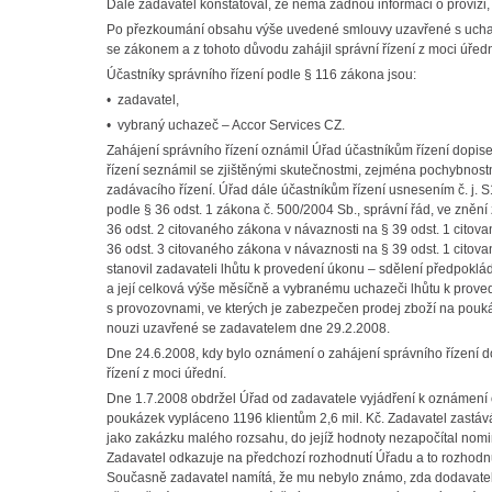
Dále zadavatel konstatoval, že nemá žádnou informaci o provizi, 
Po přezkoumání obsahu výše uvedené smlouvy uzavřené s uchaz
se zákonem a z tohoto důvodu zahájil správní řízení z moci úředn
Účastníky správního řízení podle § 116 zákona jsou:
• zadavatel,
• vybraný uchazeč – Accor Services CZ.
Zahájení správního řízení oznámil Úřad účastníkům řízení dopi
řízení seznámil se zjištěnými skutečnostmi, zejména pochybnost
zadávacího řízení. Úřad dále účastníkům řízení usnesením č. j. 
podle § 36 odst. 1 zákona č. 500/2004 Sb., správní řád, ve znění
36 odst. 2 citovaného zákona v návaznosti na § 39 odst. 1 citovan
36 odst. 3 citovaného zákona v návaznosti na § 39 odst. 1 cit
stanovil zadavateli lhůtu k provedení úkonu – sdělení předpok
a její celková výše měsíčně a vybranému uchazeči lhůtu k proved
s provozovnami, ve kterých je zabezpečen prodej zboží na pou
nouzi uzavřené se zadavatelem dne 29.2.2008.
Dne 24.6.2008, kdy bylo oznámení o zahájení správního řízení d
řízení z moci úřední.
Dne 1.7.2008 obdržel Úřad od zadavatele vyjádření k oznámení o
poukázek vypláceno 1196 klientům 2,6 mil. Kč. Zadavatel zastá
jako zakázku malého rozsahu, do jejíž hodnoty nezapočítal nomi
Zadavatel odkazuje na předchozí rozhodnutí Úřadu a to rozhodn
Současně zadavatel namítá, že mu nebylo známo, zda dodavatel ob