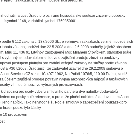
 veřejných zakázkách, ve znění pozdějších předpisů,
 rozhodnutí na účet Úřadu pro ochranu hospodářské soutěže zřízený u pobočky
tní symbol 1148, variabilní symbol 1750850001.
e podle § 112 zákona č. 137/2006 Sb., o veřejných zakázkách, ve znění pozdějších
m tohoto zákona, obdržel dne 22.5.2008 a dne 2.6.2008 podněty, jejichž obsahem
nám. Míru 11, 436 91 Litvínov, zastoupené Mgr. Milanem Šťovíčkem, starostou (dále
el s vybraným dodavatelem smlouvu o zajištění prodeje zboží na poukázky
stupoval postupem platným pro zadání veřejné zakázky na služby podle zákona.
008 a P367/2008, Úřad zjistil, že zadavatel uzavřel dne 29.2.2008 smlouvu o
cor Services CZ s. r. o., IČ 49711962, Na Poříčí 1076/5, 110 00 Praha, za niž
 za účelem zajištění prodeje potravin (vyjma alkoholických nápojů a tabákových
o osoby v hmotné nouzi ve vybraných provozovnách.
k dispozici pro účely výběru smluvního partnera dvě nabídky dodavatelů
ledem na poskytnuté reference, a proto, že plnění nabídnuté dodavatelem Accor
el jeho nabídku jako nejvhodnější. Podle smlouvy o zabezpečení poukázek pro
 hradit pouze tyto částky
ně 10 provozoven
čet