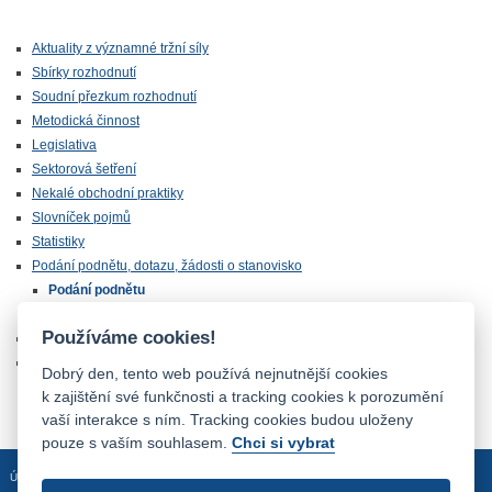
Aktuality z významné tržní síly
Sbírky rozhodnutí
Soudní přezkum rozhodnutí
Metodická činnost
Legislativa
Sektorová šetření
Nekalé obchodní praktiky
Slovníček pojmů
Statistiky
Podání podnětu, dotazu, žádosti o stanovisko
Podání podnětu
Podání dotazu nebo žádosti o stanovisko
Používáme cookies!
Mezinárodní spolupráce
Odkazy
Dobrý den, tento web používá nejnutnější cookies
k zajištění své funkčnosti a tracking cookies k porozumění
vaší interakce s ním. Tracking cookies budou uloženy
pouze s vaším souhlasem.
Chci si vybrat
Úvodní stránka
Mapa stránek
Prohlášení o přístupnosti