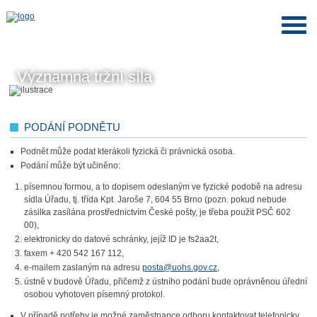
Významná tržní síla
PODÁNÍ PODNĚTU
Podnět může podat kterákoli fyzická či právnická osoba.
Podání může být učiněno:
písemnou formou, a to dopisem odeslaným ve fyzické podobě na adresu
sídla Úřadu, tj. třída Kpt. Jaroše 7, 604 55 Brno (pozn. pokud nebude
zásilka zasílána prostřednictvím České pošty, je třeba použít PSČ 602
00),
elektronicky do datové schránky, jejíž ID je fs2aa2t,
faxem + 420 542 167 112,
e-mailem zaslaným na adresu
posta@uohs.gov.cz
,
ústně v budově Úřadu, přičemž z ústního podání bude oprávněnou úřední
osobou vyhotoven písemný protokol.
V případě potřeby je možné zaměstnance odboru kontaktovat telefonicky