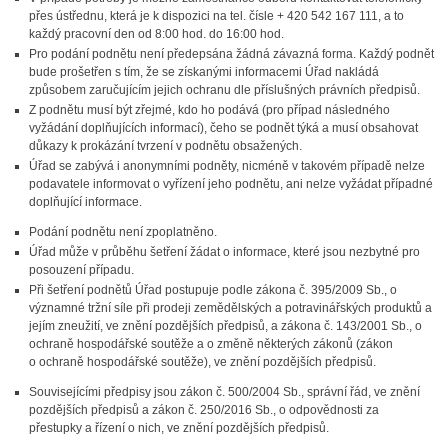
přes ústřednu, která je k dispozici na tel. čísle + 420 542 167 111, a to
každý pracovní den od 8:00 hod. do 16:00 hod.
Pro podání podnětu není předepsána žádná závazná forma. Každý podnět
bude prošetřen s tím, že se získanými informacemi Úřad nakládá
způsobem zaručujícím jejich ochranu dle příslušných právních předpisů.
Z podnětu musí být zřejmé, kdo ho podává (pro případ následného
vyžádání doplňujících informací), čeho se podnět týká a musí obsahovat
důkazy k prokázání tvrzení v podnětu obsažených.
Úřad se zabývá i anonymními podněty, nicméně v takovém případě nelze
podavatele informovat o vyřízení jeho podnětu, ani nelze vyžádat případné
doplňující informace.
Podání podnětu není zpoplatněno.
Úřad může v průběhu šetření žádat o informace, které jsou nezbytné pro
posouzení případu.
Při šetření podnětů Úřad postupuje podle zákona č. 395/2009 Sb., o
významné tržní síle při prodeji zemědělských a potravinářských produktů a
jejím zneužití, ve znění pozdějších předpisů, a zákona č. 143/2001 Sb., o
ochraně hospodářské soutěže a o změně některých zákonů (zákon
o ochraně hospodářské soutěže), ve znění pozdějších předpisů.
Souvisejícími předpisy jsou zákon č. 500/2004 Sb., správní řád, ve znění
pozdějších předpisů a zákon č. 250/2016 Sb., o odpovědnosti za
přestupky a řízení o nich, ve znění pozdějších předpisů.