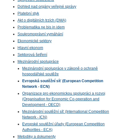
Dohled nad orgány veřejné správy
Platební styk
Akt o digitálních trzích (DMA)
Problematika ne bis in idem
Soukromoprávní vymáhání
Ekonomické sektory
Hlavní ekonom
Sektorová šetření
Mezinárodní spolupráce
Mezinárodní spolupráce v zákoně o ochraně
hospodářské soutěže
Evropská soutěžní síť (European Competition
Network - ECN)
Organizace pro ekonomickou spolupráci a rozvoj
(Organisation for Economic Co-operation and
Development - OECD)
Mezinárodní soutěžní síť (International Competition
Network - ICN)
Evropské soutěžní úřady (European Competition
Authorities - ECA)
Metodiky a dokumenty