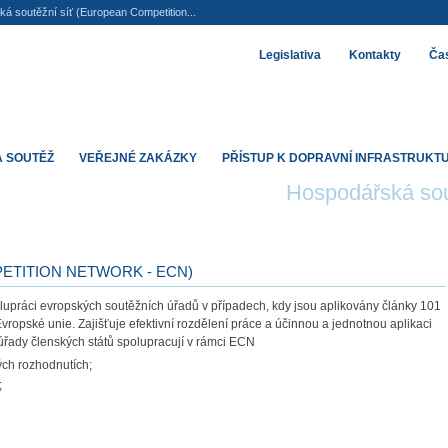
á soutěžní síť (European Competition...
Legislativa
Kontakty
Čas
 SOUTĚŽ
VEŘEJNÉ ZAKÁZKY
PŘÍSTUP K DOPRAVNÍ INFRASTRUKT
Hospodářská so
ETITION NETWORK - ECN)
olupráci evropských soutěžních úřadů v případech, kdy jsou aplikovány články 101
vropské unie. Zajišťuje efektivní rozdělení práce a účinnou a jednotnou aplikaci
úřady členských států spolupracují v rámci ECN
ch rozhodnutích;
;