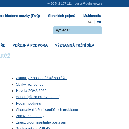
+420 542 167 111 ·
posta@uohs.gov.cz
to kladené otázky (FAQ)
Slovníček pojmů
Multimedia
cs
|
en
UŘE
VEŘEJNÁ PODPORA
VÝZNAMNÁ TRŽNÍ SÍLA
utěž
Aktuality z hospodářské soutěže
Sbírky rozhodnutí
Novela ZOHS 2026
Soudní přezkum rozhodnutí
Podání podnětu
Alternativní řešení soutěžních problémů
Zakázané dohody
Zneužití dominantního postavení
Spojování soutěžitelů