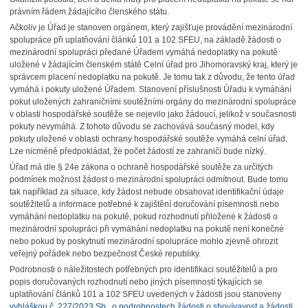
právním řádem žádajícího členského státu.
Ačkoliv je Úřad je stanoven orgánem, který zajišťuje provádění mezinárodní
spolupráce při uplatňování článků 101 a 102 SFEU, na základě žádosti o
mezinárodní spolupráci předané Úřadem vymáhá nedoplatky na pokutě
uložené v žádajícím členském státě Celní úřad pro Jihomoravský kraj, který je
správcem placení nedoplatku na pokutě. Je tomu tak z důvodu, že tento úřad
vymáhá i pokuty uložené Úřadem. Stanovení příslušnosti Úřadu k vymáhání
pokut uložených zahraničními soutěžními orgány do mezinárodní spolupráce
v oblasti hospodářské soutěže se nejevilo jako žádoucí, jelikož v současnosti
pokuty nevymáhá. Z tohoto důvodu se zachovává současný model, kdy
pokuty uložené v oblasti ochrany hospodářské soutěže vymáhá celní úřad.
Lze nicméně předpokládat, že počet žádostí ze zahraničí bude nízký.
Úřad má dle § 24e zákona o ochraně hospodářské soutěže za určitých
podmínek možnost žádost o mezinárodní spolupráci odmítnout. Bude tomu
tak například za situace, kdy žádost nebude obsahovat identifikační údaje
soutěžitelů a informace potřebné k zajištění doručování písemnosti nebo
vymáhání nedoplatku na pokutě, pokud rozhodnutí přiložené k žádosti o
mezinárodní spolupráci při vymáhání nedoplatku na pokutě není konečné
nebo pokud by poskytnutí mezinárodní spolupráce mohlo zjevně ohrozit
veřejný pořádek nebo bezpečnost České republiky.
Podrobnosti o náležitostech potřebných pro identifikaci soutěžitelů a pro
popis doručovaných rozhodnutí nebo jiných písemností týkajících se
uplatňování článků 101 a 102 SFEU uvedených v žádosti jsou stanoveny
vyhláškou č. 227/2023 Sb., o podrobnostech žádosti o shovívavost a žádosti