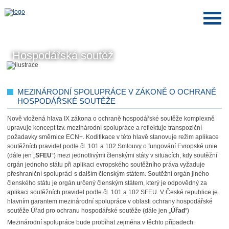
Hospodářská soutěž
MEZINÁRODNÍ SPOLUPRÁCE V ZÁKONĚ O OCHRANĚ
HOSPODÁŘSKÉ SOUTĚŽE
Nově vložená hlava IX zákona o ochraně hospodářské soutěže komplexně
upravuje koncept tzv. mezinárodní spolupráce a reflektuje transpoziční
požadavky směrnice ECN+. Kodifikace v této hlavě stanovuje režim aplikace
soutěžních pravidel podle čl. 101 a 102 Smlouvy o fungování Evropské unie
(dále jen „
SFEU
“) mezi jednotlivými členskými státy v situacích, kdy soutěžní
orgán jednoho státu při aplikaci evropského soutěžního práva vyžaduje
přeshraniční spolupráci s dalším členským státem. Soutěžní orgán jiného
členského státu je orgán určený členským státem, který je odpovědný za
aplikaci soutěžních pravidel podle čl. 101 a 102 SFEU. V České republice je
hlavním garantem mezinárodní spolupráce v oblasti ochrany hospodářské
soutěže Úřad pro ochranu hospodářské soutěže (dále jen „
Úřad
“)
Mezinárodní spolupráce bude probíhat zejména v těchto případech: