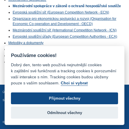
Mezinárodní spolupráce v zákoně o ochraně hospodářské soutěže
Evropská soutěžní síť (European Competition Network - ECN)
Organizace pro ekonomickou spolupráci a rozvoj (Organisation for
Economic Co-operation and Development - OECD)
Mezinárodní soutěžní síť (International Competition Network - ICN)
Evropské soutěžní úřady (European Competition Authorities - ECA)
Metodiky a dokumenty
Statistiky
Používáme cookies!
Odkazy
Videa o hospodářské soutěži
Dobrý den, tento web používá nejnutnější cookies
k zajištění své funkčnosti a tracking cookies k porozumění
vaší interakce s ním. Tracking cookies budou uloženy
pouze s vaším souhlasem.
Chci si vybrat
Úvodní stránka
Mapa stránek
Prohlášení o přístupnosti
Přijmout všechny
Sledujte nás:
Odmítnout všechny
© 2012 - 2026 Úřad pro ochranu hospodářské soutěže