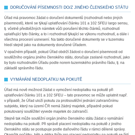
DORUČOVÁNÍ PÍSEMNOSTI DO/Z JINÉHO ČLENSKÉHO STÁTU
Úřad má pravomoc žádat o doručení dokumentů (rozhodnutí nebo jiných
písemností), které se týkají uplatňování článku 101 a 102 SFEU largo sensu,
tj. včetně předběžných námitek vůči porušení těchto článků, rozhodnutí
uplatňující tyto články, a to i rozhodnutí týkající se výkonu rozhodnutí, a dále i
všechna procesní usnesení. Na takto doručené dokumenty se v tuzemsku
hledí stejně jako na dokumenty doručené Úřadem.
V opačném případě, pokud Úřad obdrží žádost o doručení písemnosti od
soutěžního orgánu jiného členského státu, doručuje zaslané rozhodnutí, jako
by bylo rozhodnutím Úřadu podle norem tuzemského právního řádu, tj. na
základě správního řádu.
VYMÁHÁNÍ NEDOPLATKU NA POKUTĚ
Úřad má nově možnost žádat o vymožení nedoplatku na pokutě při
uplatňování článku 101 a 102 SFEU – tato pravomoc se může uplatnit např.
v případě, že Úřad uloží pokutu za protisoutěžní jednání zahraničnímu
subjektu, který na území ČR nemá žádný majetek, případně pokud
pokutovaný soutěžitel vyvede majetek do zahraničí.
Stejně tak může soutěžní orgán jiného členského státu žádat o vymáhání
nedoplatku na pokutě. Při správě placení nedoplatku na pokutě z jiného
členského státu se postupuje podle daňového řádu v rámci dělené správy.
Okamžik počátku, běh a délka lhůty pro placení nedoplatku na pokutě se řídí