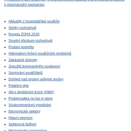
o mezinárodní spolupráci
.
Aktuality z hospodářské soutěže
Sbírky rozhodnutí
Novela ZOHS 2026
Soudní přezkum rozhodnutí
Podání podnětu
Alternativní řešení soutěžních problémů
Zakázané dohody
Zneužití dominantního postavení
Spojování soutěžitelů
Dohled nad orgány veřejné správy
Platební styk
Akt o digitálních trzích (DMA)
Problematika ne bis in idem
Soukromoprávní vymáhání
Ekonomické sektory
Hlavní ekonom
Sektorová šetření
Mezinárodní spolupráce