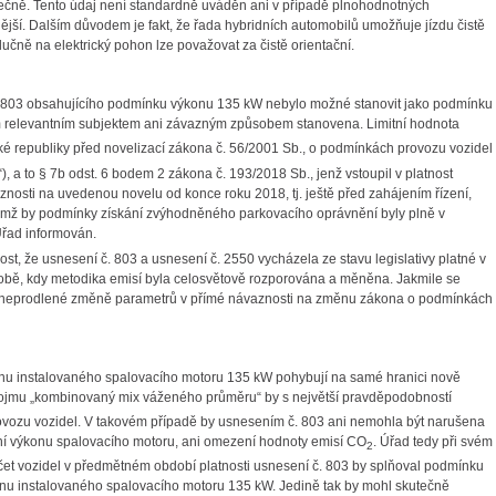
mečně. Tento údaj není standardně uváděn ani v případě plnohodnotných
ější. Dalším důvodem je fakt, že řada hybridních automobilů umožňuje jízdu čistě
lučně na elektrický pohon lze považovat za čistě orientační.
. 803 obsahujícího podmínku výkonu 135 kW nebylo možné stanovit jako podmínku
ým relevantním subjektem ani závazným způsobem stanovena. L
imitní hodnota
é republiky před novelizací zákona č. 56/2001 Sb., o podmínkách provozu vozidel
“), a to § 7b odst. 6 bodem 2 zákona č. 193/2018 Sb., jenž vstoupil v platnost
aznosti na uvedenou novelu od konce roku 2018, tj. ještě před zahájením řízení,
 němž by podmínky získání zvýhodněného parkovacího oprávnění byly plně v
Úřad informován.
t, že usnesení č. 803 a usnesení č. 2550 vycházela ze stavu legislativy platné v
 době, kdy metodika emisí byla celosvětově rozporována a měněna. Jakmile se
ní k neprodlené změně parametrů v přímé návaznosti na změnu zákona o podmínkách
ýkonu instalovaného spalovacího motoru 135 kW pohybují na samé hranici nově
ojmu „kombinovaný mix váženého průměru“ by s největší pravděpodobností
rovozu vozidel. V takovém případě by usnesením č. 803 ani nemohla být narušena
ní výkonu spalovacího motoru, ani omezení hodnoty emisí CO
. Úřad tedy při svém
2
čet vozidel v předmětném období platnosti usnesení č. 803 by splňoval podmínku
onu instalovaného spalovacího motoru 135 kW. Jedině tak by mohl skutečně