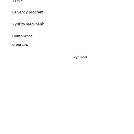
Výrok:
Leniency program:
Využito narovnání:
Compliance
program: