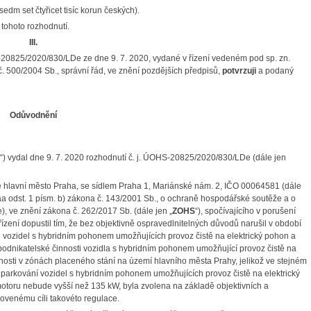
sedm set čtyřicet tisíc korun českých).
tohoto rozhodnutí.
III.
20825/2020/830/LDe ze dne 9. 7. 2020, vydané v řízení vedeném pod sp. zn.
. 500/2004 Sb., správní řád, ve znění pozdějších předpisů,
potvrzuji
a podaný
Odůvodnění
“) vydal dne 9. 7. 2020 rozhodnutí č. j. ÚOHS-20825/2020/830/LDe (dále jen
e hlavní město Praha, se sídlem Praha 1, Mariánské nám. 2, IČO 00064581 (dále
aa odst. 1 písm. b) zákona č. 143/2001 Sb., o ochraně hospodářské soutěže a o
 ve znění zákona č. 262/2017 Sb. (dále jen „
ZOHS
“), spočívajícího v porušení
ízení dopustil tím, že bez objektivně ospravedlnitelných důvodů narušil v období
 vozidel s hybridním pohonem umožňujících provoz čistě na elektrický pohon a
vé podnikatelské činnosti vozidla s hybridním pohonem umožňující provoz čistě na
nnosti v zónách placeného stání na území hlavního města Prahy, jelikož ve stejném
parkování vozidel s hybridním pohonem umožňujících provoz čistě na elektrický
otoru nebude vyšší než 135 kW, byla zvolena na základě objektivních a
novenému cíli takovéto regulace.