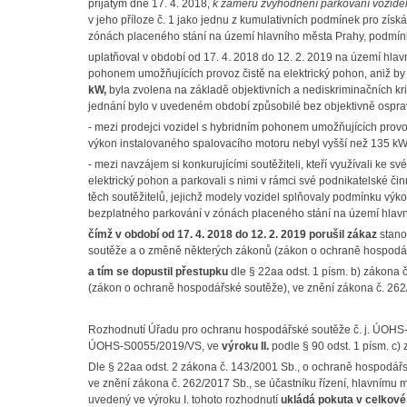
přijatým dne 17. 4. 2018,
k záměru zvýhodnění parkování vozidel
v jeho příloze č. 1 jako jednu z kumulativních podmínek pro zís
zónách placeného stání na území hlavního města Prahy, podmín
uplatňoval v období od 17. 4. 2018 do 12. 2. 2019 na území hlav
pohonem umožňujících provoz čistě na elektrický pohon, aniž b
kW,
byla zvolena na základě objektivních a nediskriminačních kri
jednání bylo v uvedeném období způsobilé bez objektivně ospra
- mezi prodejci vozidel s hybridním pohonem umožňujících provo
výkon instalovaného spalovacího motoru nebyl vyšší než 135 kW
- mezi navzájem si konkurujícími soutěžiteli, kteří využívali ke 
elektrický pohon a parkovali s nimi v rámci své podnikatelské č
těch soutěžitelů, jejichž modely vozidel splňovaly podmínku vý
bezplatného parkování v zónách placeného stání na území hlavn
čímž v období od 17. 4. 2018 do 12. 2. 2019 porušil zákaz
stano
soutěže a o změně některých zákonů (zákon o ochraně hospodář
a tím se dopustil přestupku
dle § 22aa odst. 1 písm. b) zákona
(zákon o ochraně hospodářské soutěže), ve znění zákona č. 262
Rozhodnutí Úřadu pro ochranu hospodářské soutěže č. j. ÚOHS-
ÚOHS-S0055/2019/VS, ve
výroku II.
podle § 90 odst. 1 písm. c)
Dle § 22aa odst. 2 zákona č. 143/2001 Sb., o ochraně hospodá
ve znění zákona č. 262/2017 Sb., se účastníku řízení, hlavnímu
uvedený ve výroku I. tohoto rozhodnutí
ukládá pokuta v celkové