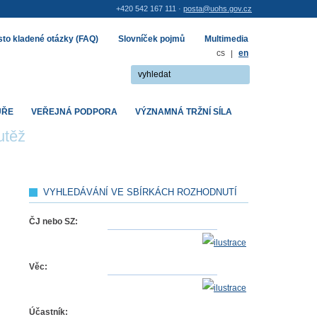
+420 542 167 111 ·
posta@uohs.gov.cz
to kladené otázky (FAQ)
Slovníček pojmů
Multimedia
cs
|
en
UŘE
VEŘEJNÁ PODPORA
VÝZNAMNÁ TRŽNÍ SÍLA
utěž
VYHLEDÁVÁNÍ VE SBÍRKÁCH ROZHODNUTÍ
ČJ nebo SZ:
Věc:
Účastník: