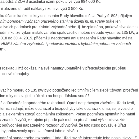
aa odst. 2 ZOHS účastníku řízení pokutu ve výši 984 000 Kč.
í uloženo uhradit náklady řízení ve výši 3 500 Kč.
u účastníka řízení, kdy usnesením Rady hlavního města Prahy č. 803 přijatým
dním pohonem v zónách placeného stání na území hl. m. Prahy
(dále jen
ulativních podmínek pro získání zvýhodněného, tj. bezplatného, parkování vozidel s
odmínku, že výkon instalovaného spalovacího motoru nebude vyšší než 135 kW, a
 2018 do 30. 4. 2019, přičemž ji neodstranil ani usnesením Rady hlavního města
y HMP k záměru zvýhodnění parkování vozidel s hybridním pohonem v zónách
50
“).
s rozklad, jímž odkázal na své námitky uplatněné v předcházejícím průběhu
taci své obhajoby.
lovacího motoru do 135 kW
bylo podloženo legitimním cílem
zlepšit životní prostředí
né míry omezujícího účinku na hospodářskou soutěž.
22 odůvodnění napadeného rozhodnutí. Oproti nesprávným závěrům Úřadu tvrdí,
 externích zdrojů, může docházet a bezpochyby také dochází k tomu, že je vozidlo
zidla z externích zdrojů optimálním způsobem. Pokud podmínka optimálního nabití
u znatelně vyšší, v krajním případě pak mohou přesáhnout výši emisí vozidel
Z odůvodnění napadeného rozhodnutí vyplývá, že toto riziko považuje Úřad
 by prokazovaly opodstatněnost tohoto závěru.
nění napadeného rozhodnutí, kde Úřad mylně interpretuje jeho postoj slovy:
„Z