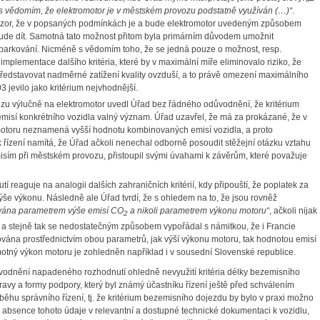
ě s vědomím, že elektromotor je v městském provozu podstatně využíván (…)“
.
ázor, že v popsaných podmínkách je a bude elektromotor uvedeným způsobem
bude dít. Samotná tato možnost přitom byla primárním důvodem umožnit
 parkování. Nicméně s vědomím toho, že se jedná pouze o možnost, resp.
mplementace dalšího kritéria, které by v maximální míře eliminovalo riziko, že
edstavovat nadměrné zatížení kvality ovzduší, a to právě omezení maximálního
3 jevilo jako kritérium nejvhodnější.
vozu výlučně na elektromotor uvedl Úřad bez řádného odůvodnění, že kritérium
isí konkrétního vozidla valný význam. Úřad uzavřel, že má za prokázané, že v
motoru neznamená vyšší hodnotu kombinovaných emisí vozidla, a proto
 řízení namítá, že Úřad ačkoli nenechal odborně posoudit stěžejní otázku vztahu
ím při městském provozu, přistoupil svými úvahami k závěrům, které považuje
eaguje na analogii dalších zahraničních kritérií, kdy připouští, že poplatek za
výše výkonu. Následně ale Úřad tvrdí, že s ohledem na to, že jsou rovněž
ována parametrem výše emisí CO
a nikoli parametrem výkonu motoru“
, ačkoli nijak
2
o a stejně tak se nedostatečným způsobem vypořádal s námitkou, že i Francie
lizována prostřednictvím obou parametrů, jak výší výkonu motoru, tak hodnotou emisí
amotný výkon motoru je zohledněn například i v sousední Slovenské republice.
ůvodnění napadeného rozhodnutí ohledně nevyužití kritéria délky bezemisního
pravy a formy podpory, který byl známý účastníku řízení ještě před schválením
běhu správního řízení, tj. že kritérium bezemisního dojezdu by bylo v praxi možno
 absence tohoto údaje v relevantní a dostupné technické dokumentaci k vozidlu,