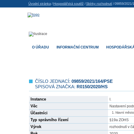
Úvodní stránka
/
Hospodářská soutěž
/
Sbírky rozhodnutí
/
09859/2021/
O ÚŘADU
INFORMAČNÍ CENTRUM
HOSPODÁŘSKÁ
ČÍSLO JEDNACÍ:
09859/2021/164/PSE
SPISOVÁ ZNAČKA:
R0150/2020/HS
Instance
I.
Věc
Nastavení pod
Účastníci
hlavní měst
Typ správního řízení
§19a ZOHS
Výrok
rozhodnutí v čá
Rok
2020