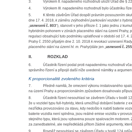
3.
Výrokem II. napadeného rozhodnutí uložil Úřad dle § 22
4.
Výrokem III. napadeného rozhodnutí bylo účastníku řízen
5.
K těmto závěrům Úřad dospěl právním posouzením skutk
dne 17. 4. 2018,
k záměru zvýhodnění parkování vozidel s hybri
„
usnesení č. 803
“),
stanovil v jeho příloze č. 1 jako jednu z kum
hybridním pohonem v zónách placeného stání na území Prahy, p
regulaci obsahující tuto podmínku uplatňoval v období od 17. 4.
Prahy č. 2550 přijatým dne 2. 10. 2018
k revokaci usnesení Rad
placeného stání na území hl. m. Prahy
(dále jen „
usnesení č. 25
II. ROZKLAD
6.
Účastník řízení podal proti napadenému rozhodnutí vča
správního řízení a připojil další níže uvedené námitky a argumen
K proporcionalitě zvoleného kritéria
7.
Předně namítá, že omezení výkonu instalovaného spa
na území Prahy
a proporcionálním způsobem dosahovalo přípust
8.
Účastník řízení nesouhlasí se závěrem Úřadu v bodě 1
že u vozidel typu full-hybridy, která umožňují dobíjení baterie z
nezřídka provozováno za stavu, kdy nedošlo k nabití baterie vo
baterie vozidla není splněna, jsou reálné emise vozidla v provoz
stejného typu, která jsou vybavena pouze spalovacím motorem. 
za zanedbatelné, ale nepředkládá přitom žádné argumenty, které
9.
Rovněž nesouhlasí se závěrem Úřadu v bodě 124 odůvod