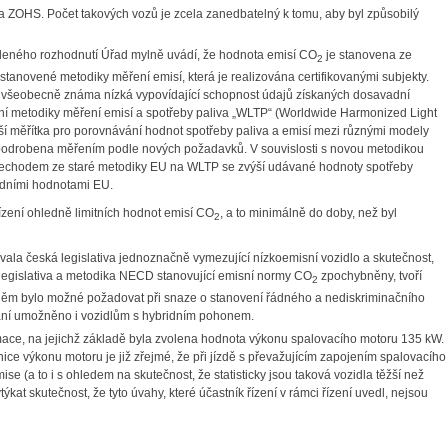
a ZOHS. Počet takových vozů je zcela zanedbatelný k tomu, aby byl způsobilý
deného rozhodnutí Úřad mylně uvádí, že hodnota emisí CO
je stanovena ze
2
anovené metodiky měření emisí, která je realizována certifikovanými subjekty.
yla všeobecně známa nízká vypovídající schopnost údajů získaných dosavadní
 metodiky měření emisí a spotřeby paliva „WLTP“ (Worldwide Harmonized Light
tější měřítka pro porovnávání hodnot spotřeby paliva a emisí mezi různými modely
u podrobena měřením podle nových požadavků. V souvislosti s novou metodikou
echodem ze staré metodiky EU na WLTP se zvýší udávané hodnoty spotřeby
adními hodnotami EU.
řízení ohledně limitních hodnot emisí CO
, a to minimálně do doby, než byl
2
ovala česká legislativa jednoznačně vymezující nízkoemisní vozidlo a skutečnost,
 legislativa a metodika NECD stanovující emisní normy CO
zpochybněny, tvoří
2
 po něm bylo možné požadovat při snaze o stanovení řádného a nediskriminačního
vání umožněno i vozidlům s hybridním pohonem.
rmace, na jejichž základě byla zvolena hodnota výkonu spalovacího motoru 135 kW.
ice výkonu motoru je již zřejmé, že při jízdě s převažujícím zapojením spalovacího
se (a to i s ohledem na skutečnost, že statisticky jsou taková vozidla těžší než
kat skutečnost, že tyto úvahy, které účastník řízení v rámci řízení uvedl, nejsou