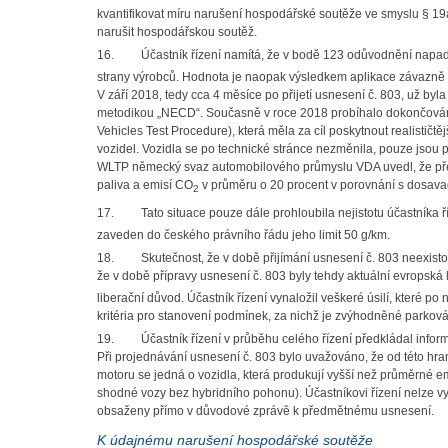
kvantifikovat míru narušení hospodářské soutěže ve smyslu § 19
narušit hospodářskou soutěž.
16.
Účastník řízení namítá, že v bodě 123 odůvodnění napa
strany výrobců. Hodnota je naopak výsledkem aplikace závazně st
V září 2018, tedy cca 4 měsíce po přijetí usnesení č. 803, už b
metodikou „NECD“. Současně v roce 2018 probíhalo dokončování
Vehicles Test Procedure), která měla za cíl poskytnout realistič
vozidel. Vozidla se po technické stránce nezměnila, pouze jso
WLTP německý svaz automobilového průmyslu VDA uvedl, že př
paliva a emisí CO
v průměru o 20 procent v porovnání s dosav
2
17.
Tato situace pouze dále prohloubila nejistotu účastníka 
zaveden do českého právního řádu jeho limit 50 g/km.
18.
Skutečnost, že v době přijímání usnesení č. 803 neexist
že v době přípravy usnesení č. 803 byly tehdy aktuální evropská
liberační důvod. Účastník řízení vynaložil veškeré úsilí, které
kritéria pro stanovení podmínek, za nichž je zvýhodněné parko
19.
Účastník řízení v průběhu celého řízení předkládal info
Při projednávání usnesení č. 803 bylo uvažováno, že od této hran
motoru se jedná o vozidla, která produkují vyšší než průměrné emi
shodné vozy bez hybridního pohonu). Účastníkovi řízení nelze vytý
obsaženy přímo v důvodové zprávě k předmětnému usnesení.
K údajnému narušení hospodářské soutěže