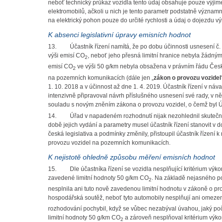
neboť technický průkaz vozidla tento údaj obsahuje pouze výji
elektromobilů, ačkoli u nich je tento parametr podstatně významn
na elektrický pohon pouze do určité rychlosti a údaj o dojezdu vý
K absenci legislativní úpravy emisních hodnot
13.
Účastník řízení namítá, že
po dobu účinnosti usnesení č
výši emisí CO
, neboť jeho přesná limitní hranice nebyla žádn
2
emisí CO
ve výši 50 g/km nebyla obsažena v právním řádu Česk
2
na pozemních komunikacích (dále jen „
zákon o provozu vozidel
1. 10. 2018 a v účinnost až dne 1. 4. 2019. Účastník řízení v náv
intenzivně připravoval návrh příslušného usnesení své rady, v
souladu s novým zněním zákona
o provozu vozidel
, o čemž byl 
14.
Úřad v napadeném rozhodnutí nijak nezohlednil skutečnos
době jejich vydání a parametry musel účastník řízení stanovit v
česká legislativa a podmínky změnily, přistoupil účastník říze
provozu vozidel na pozemních komunikacích.
K nejistotě ohledně způsobu měření emisních hodnot
15.
Dle účastníka řízení se vozidla nesplňující kritérium v
zavedené limitní hodnoty 50 g/km CO
. Na základě nejasného p
2
nesplnila ani tuto nově zavedenou limitní hodnotu v zákoně o p
hospodářská soutěž, neboť tyto automobily nesplňují ani omeze
rozhodování pochybil, když se vůbec nezabýval úvahou, jaký po
limitní hodnoty 50 g/km CO
a zároveň nesplňoval kritérium výk
2