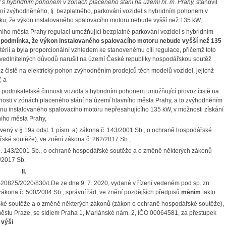
 s hybridním pohonem v zónách placeného stání na území hl. m. Prahy,
stanovil
kání zvýhodněného, tj. bezplatného, parkování vozidel s hybridním pohonem v
ku, že výkon instalovaného spalovacího motoru nebude vyšší než 135 kW,
ního města Prahy regulaci umožňující bezplatné parkování vozidel s hybridním
y
podmínka, že výkon instalovaného spalovacího motoru nebude vyšší než 135
térií a byla proporcionální vzhledem ke stanovenému cíli regulace, přičemž toto
vedlnitelných důvodů narušit na území České republiky hospodářskou soutěž
z čistě na elektrický pohon zvýhodněním prodejců těch modelů vozidel, jejichž
, a
své podnikatelské činnosti vozidla s hybridním pohonem umožňující provoz čistě na
innosti v zónách placeného stání na území hlavního města Prahy, a to zvýhodněním
konu instalovaného spalovacího motoru nepřesahujícího 135 kW, v možnosti získání
ího města Prahy,
vený v § 19a odst. 1 písm. a) zákona č. 143/2001 Sb., o ochraně hospodářské
ské soutěže), ve znění zákona č. 262/2017 Sb.,
 č. 143/2001 Sb., o ochraně hospodářské soutěže a o změně některých zákonů
/2017 Sb.
II.
20825/2020/830/LDe ze dne 9. 7. 2020, vydané v řízení vedeném pod sp. zn.
 zákona č. 500/2004 Sb., správní řád, ve znění pozdějších předpisů
měním
takto:
řské soutěže a o změně některých zákonů (zákon o ochraně hospodářské soutěže),
 městu Praze, se sídlem Praha 1, Mariánské nám. 2, IČO 00064581, za přestupek
 výši