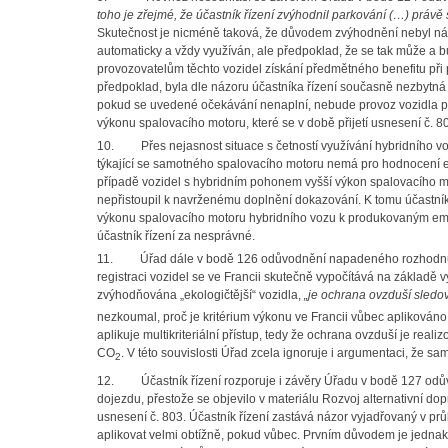
toho je zřejmé, že účastník řízení zvýhodnil parkování (…) práv
Skutečnost je nicméně taková, že důvodem zvýhodnění nebyl n
automaticky a vždy využíván, ale předpoklad, že se tak může a 
provozovatelům těchto vozidel získání předmětného benefitu při
předpoklad, byla dle názoru účastníka řízení současně nezbytná i
pokud se uvedené očekávání nenaplní, nebude provoz vozidla př
výkonu spalovacího motoru, které se v době přijetí usnesení č. 80
10.
Přes nejasnost situace s četností využívání hybridního 
týkající se samotného spalovacího motoru nemá pro hodnocení em
případě vozidel s hybridním pohonem vyšší výkon spalovacího 
nepřistoupil k navrženému doplnění dokazování. K tomu účastník
výkonu spalovacího motoru hybridního vozu k produkovaným emis
účastník řízení za nesprávné.
11.
Úřad dále v bodě 126 odůvodnění napadeného rozhodnutí r
registraci vozidel se ve Francii skutečně vypočítává na základě 
zvýhodňována „ekologičtější“ vozidla,
„je ochrana ovzduší sled
nezkoumal, proč je kritérium výkonu ve Francii vůbec aplikován
aplikuje multikriteriální přístup, tedy že ochrana ovzduší je rea
CO
. V této souvislosti Úřad zcela ignoruje i argumentaci, že s
2
12.
Účastník řízení rozporuje i závěry Úřadu v bodě 127 od
dojezdu, přestože se objevilo v materiálu Rozvoj alternativní do
usnesení č. 803. Účastník řízení zastává názor vyjadřovaný v prů
aplikovat velmi obtížně, pokud vůbec. Prvním důvodem je jednak