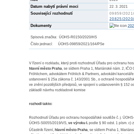
Datum nabytí právní moci
22. 3. 2021
Související rozhodnutí
09859/2021
20825/2020
Dokumenty
202
Spisová značka:
ÚOHS-R0150/2020/HS
Číslo jednací:
ÚOHS-09859/2021/164/PSe
V řízení o rozkladu, který proti rozhodnutí Úřadu pro ochranu 
hlavní město Praha
, se sídlem Praha 1, Mariánské nám. 2, IČ
Fröhlichem, advokátem Fröhlich & Partners, advokátní kanceláře
ustanovení § 25a zákona č. 143/2001 Sb., o ochraně hospodářs
ve znění pozdějších předpisů, ve spojení s ustanovením § 152 od
základě návrhu rozkladové komise
rozhodl takto:
Rozhodnutí Úřadu pro ochranu hospodářské soutěže č. j. ÚOHS-
ÚOHS-S0055/2019/VS,
ve výroku I.
podle § 90 odst. 1 písm. c) 
Účastník řízení,
hlavní město Praha
, se sídlem Praha 1, Marián