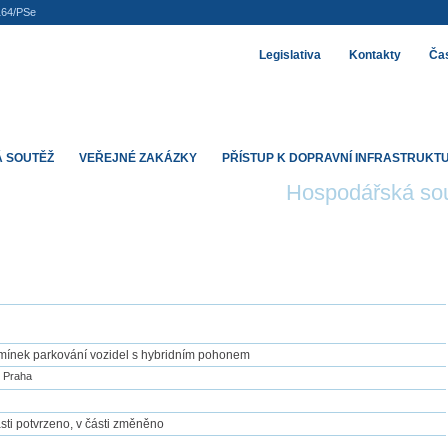
164/PSe
Legislativa
Kontakty
Čas
 SOUTĚŽ
VEŘEJNÉ ZAKÁZKY
PŘÍSTUP K DOPRAVNÍ INFRASTRUKT
Hospodářská so
mínek parkování vozidel s hybridním pohonem
o Praha
sti potvrzeno, v části změněno