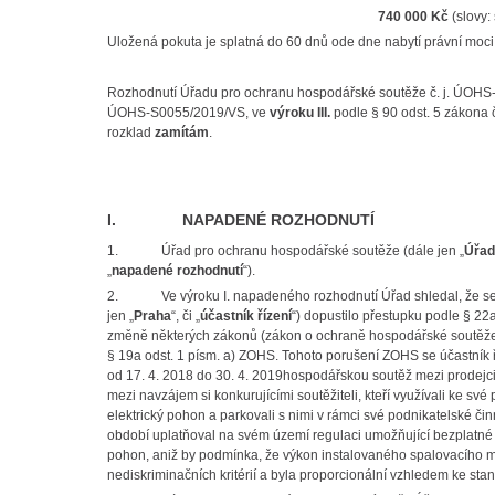
740 000 Kč
(slovy: 
Uložená pokuta je splatná do 60 dnů ode dne nabytí právní moci 
Rozhodnutí Úřadu pro ochranu hospodářské soutěže č. j. ÚOHS-
ÚOHS-S0055/2019/VS, ve
výroku III.
podle § 90 odst. 5 zákona č
rozklad
zamítá
m
.
I. NAPADENÉ ROZHODNUTÍ
1.
Úřad pro ochranu hospodářské soutěže (dále jen „
Úřad
„
napadené rozhodnutí
“).
2.
Ve výroku I. napadeného rozhodnutí Úřad shledal, že s
jen „
Praha
“, či „
účastník řízení
“) dopustilo přestupku podle § 22
změně některých zákonů (zákon o ochraně hospodářské soutěže),
§ 19a odst. 1 písm. a) ZOHS. Tohoto porušení ZOHS se účastník ř
od
17. 4. 2018 do 30. 4. 2019hospodářskou soutěž mezi prodejci
mezi navzájem si konkurujícími soutěžiteli, kteří využívali ke s
elektrický pohon a parkovali s nimi v rámci své podnikatelské či
období uplatňoval na svém území regulaci umožňující bezplatné 
pohon, aniž by podmínka, že výkon instalovaného spalovacího m
nediskriminačních kritérií a byla proporcionální vzhledem ke sta