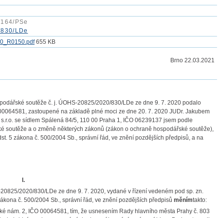
/164/PSe
/830/LDe
0_R0150.pdf
655 KB
Brno 22.03.2021
hospodářské soutěže č. j. ÚOHS-20825/2020/830/LDe ze dne 9. 7. 2020 podalo
O 00064581, zastoupené na základě plné moci ze dne 20. 7. 2020 JUDr. Jakubem
 s.r.o. se sídlem Spálená 84/5, 110 00 Praha 1, IČO 06239137 jsem podle
ké soutěže a o změně některých zákonů (zákon o ochraně hospodářské soutěže),
st. 5 zákona č. 500/2004 Sb., správní řád, ve znění pozdějších předpisů, a na
I.
20825/2020/830/LDe ze dne 9. 7. 2020, vydané v řízení vedeném pod sp. zn.
zákona č. 500/2004 Sb., správní řád, ve znění pozdějších předpisů
měním
takto:
ské nám. 2, IČO 00064581, tím, že usnesením Rady hlavního města Prahy č. 803