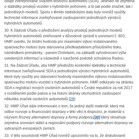
údaje zveřejňované Svazem dovozců automobilů (SDA). Jednalo se zejména
o statistiky prodejů vozidel s hybridním pohonem, a to jak podle značek, tak i
jednotlivých modelů. Spolu s těmito statistickými daty byly rovněž využity
technické informace zveřejňované zastoupeními jednotlivých výrobců
hybridních automobilů.
30. K žádosti Úřadu o předložení analýzy prodejů jednotlivých modelů
hybridních automobilů zmiňované v důvodové zprávě k usnesení č. 803,
HMP uvedlo, že limitní hodnota pro maximální výkon instalovaného
spalovacího motoru byla stanovena předkladatelem příslušného tisku,
náměstkem primátorky - panem Dolínkem, na základě vyhodnocení výše
uvedených informací a následně v navržené podobě schválena Radou.
31. Na žádost Úřadu, aby HMP předložilo konkrétní statistiky a technické
informace zveřejňované SDA a jednotlivými výrobci hybridních automobilů,
které byly využity pro stanovení hodnoty maximálního výkonu instalovaného
spalovacího motoru vozidel s hybridním pohonem, HMP odkázalo na stránku
SDA s registrací nových osobních automobilů v České republice za rok 2017
s rozdělením podle paliva a na hlavní stránky obchodních zastoupení
několika značek osobních automobilů.
[29]
32. HMP Úřad dále informovalo o tom, že jediný další materiál, který má
odbor rozvoje a financování dopravy v této věci k dispozici, je materiál s
názvem
Rozvoj alternativní dopravy a formy podpory,
[30]
který obsahuje
zejména srovnání státní a regionální podpory rozvoje alternativní dopravy ve
vybraných evropských zemích.
33. V této souvislosti HMP Úřad rovněž upozornilo na to, že diskutované