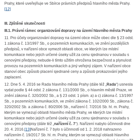
Prahy, které uveřejňuje ve Sbírce právních předpisů hlavního města Prahy.
[12]
III. Zjištěné skutečnosti
III.1. Právní rámec organizování dopravy na území hlavního města Prahy
11. Pro účely organizování dopravy na území obce může obec dle § 23 odst.
1 zákona č. 13/1997 Sb., o pozemních komunikacích, ve znění pozdějších
předpisů, v nařízení obce vymezit oblasti obce, ve kterých lze místní
komunikace nebo jejich určené úseky užít za cenu sjednanou v souladu s
cenovými předpisy, nebude-li tímto užitím ohrožena bezpečnost a plynulost
provozu na pozemních komunikacích a jiný veřejný zájem. V nařízení obce
stanoví obec způsob placení sjednané ceny a způsob prokazování jejího
zaplacení.
12. Dne 5. 4. 2016 se Rada hlavního města Prahy (dále též „
Rada
“) usnesla
vydat podle § 44 odst. 2 zákona č. 131/2000 Sb., o hlavním městě Praze, ve
znění zákona č. 320/2002 Sb., a § 23 odst. 1 písm. a) a c) zákona č. 13/1997
Sb., o pozemních komunikacích, ve znění zákona č. 102/2000 Sb., zákona č.
320/2002 Sb. a zákona č. 80/2006 Sb., nařízení č. 7/2016 Sb. hl. m. Prahy,
kterým se vymezují oblasti hlavního města Prahy, ve kterých lze místní
komunikace nebo jejich určené úseky užít za cenu sjednanou v souladu s
cenovými předpisy (dále též „
nařízení č. 7
“). Nařízení nabylo účinnosti dne
20. 4. 2016.
[13]
Nařízení č. 7 bylo s účinností od 1. 2. 2018 nahrazeno
nařízením č. 19/2017 Sb. hl. m. Prahy, kterým se vymezují oblasti hlavního