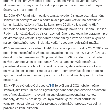
orgány státní správy (v tomto případě zejména Ministerstvem dopravy a
Ministerstvem průmyslu a obchodu), popřípadě univerzitami, výzkumnými
ústavy AV ČR a podobně.
41. Dále HMP Úřad informovalo o tom, že uvedená situace doznala změny
schválením novely zákona o podmínkách provozu vozidel na pozemních
komunikacích, jež byla přijata ke konci roku 2018. Na tuto změnu HMP
neprodleně zareagovalo a intenzivně připravuje návrh příslušného usnesení
Rady, na jehož základě by získání zvýhodněného parkovacího oprávnění pro
elektromobily a vozidla s hybridním pohonem bylo vázáno pouze a výlučně
na splnění stejných podmínek jako vydání uvedené registrační značky.
42. V návaznosti na vyjádření HMP obsažené v přípisu ze dne 26. 2. 2019, že
podmínka maximálního výkonu spalovacího motoru 135 kW byla zařazena z
důvodu zohlednění emisí CO2, požádal Úřad HMP o sdělení, na základě
jakých úvah nebyla jako kritérium zařazena samotná výše emisí CO2,
případně alternativně hmotnost/velikost vozidla, která ovlivňuje spotřebu
paliva a tím emise, nebo i kapacita baterie, která ovlivňuje četnost a délku
využívání elektrického motoru potažmo motoru spalovacího produkujícího
emise CO2.
43. HMP ve své odpovědi uvedlo,
[39]
že výši emisí CO2 nebylo možno
stanovit jako kritérium pro poskytnutí zvýhodněného parkovacího oprávnění,
neboť nebyla žádným relevantním subjektem stanovena hranice této
hodnoty, kterou by pro daný účel bylo možné využít. První použitelné
vymezení obsahuje až novela zákona o podmínkách provozu vozidel na
pozemních komunikacích.