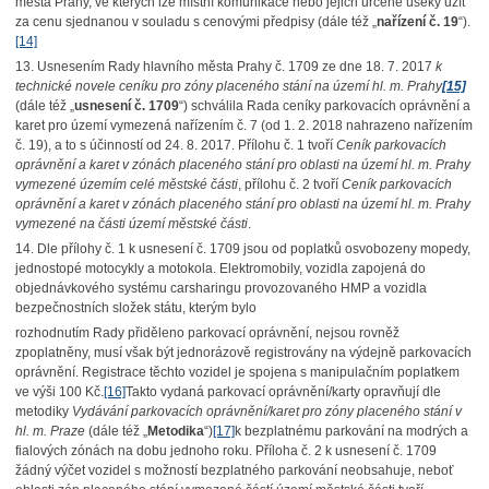
města Prahy, ve kterých lze místní komunikace nebo jejich určené úseky užít
za cenu sjednanou v souladu s cenovými předpisy (dále též „
nařízení č. 19
“).
[14]
13. Usnesením Rady hlavního města Prahy č. 1709 ze dne 18. 7. 2017
k
technické novele ceníku pro zóny placeného stání na území hl. m. Prahy
[15]
(dále též „
usnesení č. 1709
“) schválila Rada ceníky parkovacích oprávnění a
karet pro území vymezená nařízením č. 7 (od 1. 2. 2018 nahrazeno nařízením
č. 19), a to s účinností od 24. 8. 2017. Přílohu č. 1 tvoří
Ceník parkovacích
oprávnění a karet v zónách placeného stání pro oblasti na území hl. m. Prahy
vymezené územím celé městské části
, přílohu č. 2 tvoří
Ceník parkovacích
oprávnění a karet v zónách placeného stání pro oblasti na území hl. m. Prahy
vymezené na části území městské části
.
14. Dle přílohy č. 1 k usnesení č. 1709 jsou od poplatků osvobozeny mopedy,
jednostopé motocykly a motokola. Elektromobily, vozidla zapojená do
objednávkového systému carsharingu provozovaného HMP a vozidla
bezpečnostních složek státu, kterým bylo
rozhodnutím Rady přiděleno parkovací oprávnění, nejsou rovněž
zpoplatněny, musí však být jednorázově registrovány na výdejně parkovacích
oprávnění. Registrace těchto vozidel je spojena s manipulačním poplatkem
ve výši 100 Kč.
[16]
Takto vydaná parkovací oprávnění/karty opravňují dle
metodiky
Vydávání parkovacích oprávnění/karet pro zóny placeného stání v
hl. m. Praze
(dále též „
Metodika
“)
[17]
k bezplatnému parkování na modrých a
fialových zónách na dobu jednoho roku. Příloha č. 2 k usnesení č. 1709
žádný výčet vozidel s možností bezplatného parkování neobsahuje, neboť