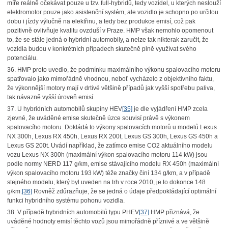
míře reálně očekávat pouze u tzv. full-hybridů, tedy vozidel, u kterých neslouží
elektromotor pouze jako asistenční systém, ale vozidlo je schopno po určitou
dobu i jízdy výlučně na elektřinu, a tedy bez produkce emisí, což pak
pozitivně ovlivňuje kvalitu ovzduší v Praze. HMP však nemohlo opomenout
to, že se stále jedná o hybridní automobily, a nelze tak nikterak zaručit, že
vozidla budou v konkrétních případech skutečně plně využívat svého
potenciálu.
36. HMP proto uvedlo, že podmínku maximálního výkonu spalovacího motoru
spatřovalo jako mimořádně vhodnou, neboť vycházelo z objektivního faktu,
že výkonnější motory mají v drtivé většině případů jak vyšší spotřebu paliva,
tak návazně vyšší úroveň emisí.
37. U hybridních automobilů skupiny HEV
[35]
je dle vyjádření HMP zcela
zjevné, že uváděné emise skutečně úzce souvisí právě s výkonem
spalovacího motoru. Dokládá to výkony spalovacích motorů u modelů Lexus
NX 300h, Lexus RX 450h, Lexus RX 200t, Lexus GS 300h, Lexus GS 450h a
Lexus GS 200t. Uvádí například, že zatímco emise CO2
aktuálního modelu
vozu Lexus NX 300h (maximální výkon spalovacího motoru 114 kW) jsou
podle normy NERD 117 g/km, emise stávajícího modelu RX 450h (maximální
výkon spalovacího motoru 193 kW) téže značky činí 134 g/km, a v případě
stejného modelu, který byl uveden na trh v roce 2010, je to dokonce 148
g/km.
[36]
Rovněž zdůrazňuje, že se jedná o údaje předpokládající optimální
funkci hybridního systému pohonu vozidla.
38. V případě hybridních automobilů typu PHEV
[37]
HMP přiznává, že
uváděné hodnoty emisí těchto vozů jsou mimořádně příznivé a ve většině