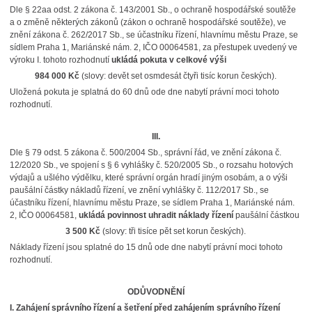
Dle § 22aa odst. 2 zákona č. 143/2001 Sb., o ochraně hospodářské soutěže
a o změně některých zákonů (zákon o ochraně hospodářské soutěže), ve
znění zákona č. 262/2017 Sb., se účastníku řízení, hlavnímu městu Praze, se
sídlem Praha 1, Mariánské nám. 2, IČO 00064581, za přestupek uvedený ve
výroku I. tohoto rozhodnutí
ukládá pokuta v celkové výši
984 000 Kč
(slovy: devět set osmdesát čtyři tisíc korun českých).
Uložená pokuta je splatná do 60 dnů ode dne nabytí právní moci tohoto
rozhodnutí.
III.
Dle § 79 odst. 5 zákona č. 500/2004 Sb., správní řád, ve znění zákona č.
12/2020 Sb., ve spojení s § 6 vyhlášky č. 520/2005 Sb., o rozsahu hotových
výdajů a ušlého výdělku, které správní orgán hradí jiným osobám, a o výši
paušální částky nákladů řízení, ve znění vyhlášky č. 112/2017 Sb., se
účastníku řízení, hlavnímu městu Praze, se sídlem Praha 1, Mariánské nám.
2, IČO 00064581,
ukládá povinnost uhradit náklady řízení
paušální částkou
3 500 Kč
(slovy: tři tisíce pět set korun českých).
Náklady řízení jsou splatné do 15 dnů ode dne nabytí právní moci tohoto
rozhodnutí.
ODŮVODNĚNÍ
I. Zahájení správního řízení a šetření před zahájením správního řízení