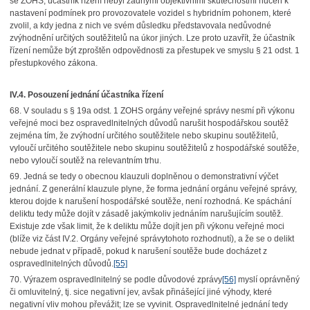
se ZOHS; účastník řízení nebyl žádnými objektivními skutečnostmi nucen k
nastavení podmínek pro provozovatele vozidel s hybridním pohonem, které
zvolil, a kdy jedna z nich ve svém důsledku představovala nedůvodné
zvýhodnění určitých soutěžitelů na úkor jiných. Lze proto uzavřít, že účastník
řízení nemůže být zproštěn odpovědnosti za přestupek ve smyslu § 21 odst. 1
přestupkového zákona.
IV.4. Posouzení jednání účastníka řízení
68. V souladu s § 19a odst. 1 ZOHS orgány veřejné správy nesmí při výkonu
veřejné moci bez ospravedlnitelných důvodů narušit hospodářskou soutěž
zejména tím, že zvýhodní určitého soutěžitele nebo skupinu soutěžitelů,
vyloučí určitého soutěžitele nebo skupinu soutěžitelů z hospodářské soutěže,
nebo vyloučí soutěž na relevantním trhu.
69. Jedná se tedy o obecnou klauzuli doplněnou o demonstrativní výčet
jednání. Z generální klauzule plyne, že forma jednání orgánu veřejné správy,
kterou dojde k narušení hospodářské soutěže, není rozhodná. Ke spáchání
deliktu tedy může dojít v zásadě jakýmkoliv jednáním narušujícím soutěž.
Existuje zde však limit, že k deliktu může dojít jen při výkonu veřejné moci
(blíže viz část IV.2. Orgány veřejné správytohoto rozhodnutí), a že se o delikt
nebude jednat v případě, pokud k narušení soutěže bude docházet z
ospravedlnitelných důvodů.
[55]
70. Výrazem ospravedlnitelný se podle důvodové zprávy
[56]
myslí oprávněný
či omluvitelný, tj. sice negativní jev, avšak přinášející jiné výhody, které
negativní vliv mohou převážit; lze se vyvinit. Ospravedlnitelné jednání tedy