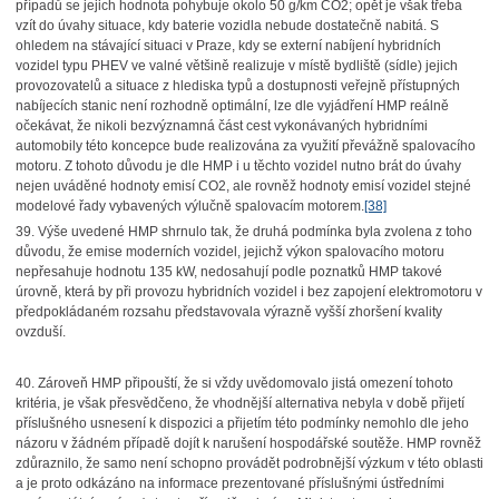
případů se jejich hodnota pohybuje okolo 50 g/km CO2; opět je však třeba
vzít do úvahy situace, kdy baterie vozidla nebude dostatečně nabitá. S
ohledem na stávající situaci v Praze, kdy se externí nabíjení hybridních
vozidel typu PHEV ve valné většině realizuje v místě bydliště (sídle) jejich
provozovatelů a situace z hlediska typů a dostupnosti veřejně přístupných
nabíjecích stanic není rozhodně optimální, lze dle vyjádření HMP reálně
očekávat, že nikoli bezvýznamná část cest vykonávaných hybridními
automobily této koncepce bude realizována za využití převážně spalovacího
motoru. Z tohoto důvodu je dle HMP i u těchto vozidel nutno brát do úvahy
nejen uváděné hodnoty emisí CO2
, ale rovněž hodnoty emisí vozidel stejné
modelové řady vybavených výlučně spalovacím motorem.
[38]
39. Výše uvedené HMP shrnulo tak, že druhá podmínka byla zvolena z toho
důvodu, že emise moderních vozidel, jejichž výkon spalovacího motoru
nepřesahuje hodnotu 135 kW, nedosahují podle poznatků HMP takové
úrovně, která by při provozu hybridních vozidel i bez zapojení elektromotoru v
předpokládaném rozsahu představovala výrazně vyšší zhoršení kvality
ovzduší.
40. Zároveň HMP připouští, že si vždy uvědomovalo jistá omezení tohoto
kritéria, je však přesvědčeno, že vhodnější alternativa nebyla v době přijetí
příslušného usnesení k dispozici a přijetím této podmínky nemohlo dle jeho
názoru v žádném případě dojít k narušení hospodářské soutěže. HMP rovněž
zdůraznilo, že samo není schopno provádět podrobnější výzkum v této oblasti
a je proto odkázáno na informace prezentované příslušnými ústředními