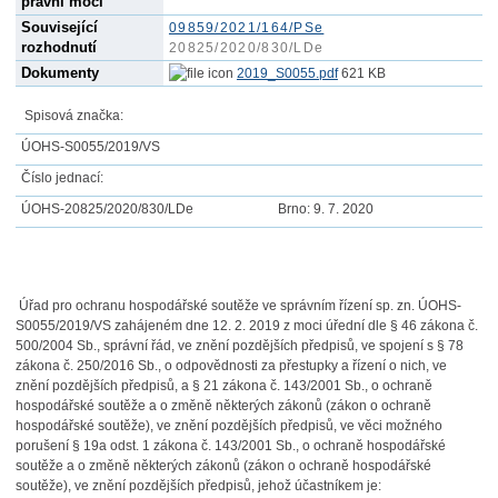
právní moci
Související
09859/2021/164/PSe
rozhodnutí
20825/2020/830/LDe
Dokumenty
2019_S0055.pdf
621 KB
Spisová značka:
ÚOHS-S0055/2019/VS
Číslo jednací:
ÚOHS-20825/2020/830/LDe
Brno
:
9. 7. 2020
Úřad pro ochranu hospodářské soutěže ve správním řízení sp. zn. ÚOHS-
S0055/2019/VS zahájeném dne 12. 2. 2019 z moci úřední dle § 46 zákona č.
500/2004 Sb., správní řád, ve znění pozdějších předpisů, ve spojení s § 78
zákona č. 250/2016 Sb., o odpovědnosti za přestupky a řízení o nich, ve
znění pozdějších předpisů, a § 21 zákona č. 143/2001 Sb., o ochraně
hospodářské soutěže a o změně některých zákonů (zákon o ochraně
hospodářské soutěže), ve znění pozdějších předpisů, ve věci možného
porušení § 19a odst. 1 zákona č. 143/2001 Sb., o ochraně hospodářské
soutěže a o změně některých zákonů (zákon o ochraně hospodářské
soutěže), ve znění pozdějších předpisů, jehož účastníkem je: