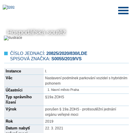
Hospodářská soutěž
ČÍSLO JEDNACÍ:
20825/2020/830/LDE
SPISOVÁ ZNAČKA:
S0055/2019/VS
Instance
I.
Věc
Nastavení podmínek parkování vozidel s hybridním
pohonem
Účastníci
hlavní město Praha
Typ správního
§19a ZOHS
řízení
Výrok
porušen § 19a ZOHS - protisoutěžní jednání
orgánu veřejné moci
Rok
2019
Datum nabytí
22. 3. 2021