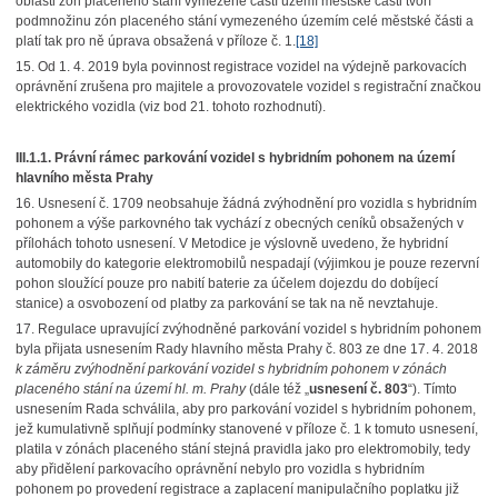
oblasti zón placeného stání vymezené částí území městské části tvoří
podmnožinu zón placeného stání vymezeného územím celé městské části a
platí tak pro ně úprava obsažená v příloze č. 1.
[18]
15. Od 1. 4. 2019 byla povinnost registrace vozidel na výdejně parkovacích
oprávnění zrušena pro majitele a provozovatele vozidel s registrační značkou
elektrického vozidla (viz bod 21. tohoto rozhodnutí).
III.1.1. Právní rámec parkování vozidel s hybridním pohonem na území
hlavního města Prahy
16. Usnesení č. 1709 neobsahuje žádná zvýhodnění pro vozidla s hybridním
pohonem a výše parkovného tak vychází z obecných ceníků obsažených v
přílohách tohoto usnesení. V Metodice je výslovně uvedeno, že hybridní
automobily do kategorie elektromobilů nespadají (výjimkou je pouze rezervní
pohon sloužící pouze pro nabití baterie za účelem dojezdu do dobíjecí
stanice) a osvobození od platby za parkování se tak na ně nevztahuje.
17. Regulace upravující zvýhodněné parkování vozidel s hybridním pohonem
byla přijata usnesením Rady hlavního města Prahy č. 803 ze dne 17. 4. 2018
k záměru zvýhodnění parkování vozidel s hybridním pohonem v zónách
placeného stání na území hl. m. Prahy
(dále též „
usnesení č. 803
“). Tímto
usnesením Rada schválila, aby pro parkování vozidel s hybridním pohonem,
jež kumulativně splňují podmínky stanovené v příloze č. 1 k tomuto usnesení,
platila v zónách placeného stání stejná pravidla jako pro elektromobily, tedy
aby přidělení parkovacího oprávnění nebylo pro vozidla s hybridním
pohonem po provedení registrace a zaplacení manipulačního poplatku již