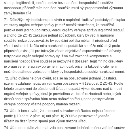
sleduje legitimní cíl, kterého nelze bez narušení hospodářské soutěže
dosáhnout, přičemž míra narušení soutěže musí být proporcionální významu
zamýšleného cíle.
71. Důležitým východiskem pro závěr o naplnění skutkové podstaty přestupku
ze strany orgánu veřejné správy je totiž rovněž skutečnost, že soutěžní
politika není jedinou politikou, kterou orgány veřejné správy legitimně sledují,
a z toho, že ZOHS zakazuje jednat způsobem, který by vedl k narušení
soutěže, nelze dovozovat, že by soutěžní politika měla mít přednost před
všemi ostatními. Určitá míra narušení hospodářské soutěže může být proto
přípustná, existují-li pro takovýto zásah objektivně ospravedlnitelné důvody,
tedy pokud orgán veřejné správy využívá své zákonné kompetence a
narušení hospodářské soutěže je nezbytné k dosažení legitimního cíle, který
je orgán veřejné správy oprávněn naplňovat, přičemž takového cíle není
možné dosáhnout způsobem, který by hospodářskou soutěž narušoval méně.
72. Úřad ovšem nejprve ověřil, zda se na posuzované jednání účastníka
řízení nevztahuje negativní vymezení obsažené v § 19a odst. 2 ZOHS. Podle
tohoto ustanovení do působnosti Úřadu nespadá výkon dozoru nad činností
orgánů veřejné správy, která je prováděna ve formě rozhodnutí nebo jiných
úkonů podle správního řádu nebo daňového řádu, nebo poskytováním
veřejné podpory, včetně podpory malého rozsahu.
73. Úřad k tomu uvádí, že usnesení schvalovaná Radou nejsou úkonem
podle § 19 odst. 2 písm. a) ani písm. b) ZOHS a posuzované jednání
účastníka řízení proto spadá pod výkon dozoru Úřadu.
74. Úřad proto dále zkoumal, zda posuzované jednání orgánu veřejné správy