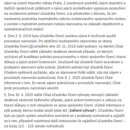
stání na území hlavního města Prahy. Z uvedených podnětů, jejich doplnění a
dalších skutečností zjištěných v rámci jejich prošetřování vyplynulo podezření
na nezákonné jednání účastníka řízení, a to především z důvodu, že jím
nastavená podmínka maximálního výkonu instalovaného spalovacího motoru
u vozidel s hybridním pohonem nebyla stanovena na základě objektivních a
nediskriminačních kritérií.
4. Dne 2. 8. 2019 byla účastníku řízení zaslána výzva k možnosti využití
procedury narovnání. Po obdržení souhlasného stanoviska ze strany
účastníka řízení,
[5]
proběhlo dne 20. 11. 2019 ústní jednání, na kterém Úřad
účastníku řízení sdělil základní skutkové okolnosti případu, ze kterých
vycházel při kvalifikaci jednání posuzovaného v rámci správního řízení, hlavní
důkazy a jejich právní hodnocení. Současně byl účastník řízení seznámen s
postupem stanovení výše pokuty. Závěrem jednání byl účastník řízení
Úřadem opětovně požádán, aby ve stanovené lhůtě sdělil, zda má zájem v
proceduře narovnání pokračovat. Dne 9. 1. 2020 účastník řízení Úřad
informoval o tom, že nemá zájem pokračovat v proceduře narovnání; Úřad
proto proceduru narovnání ukončil.
5. Dne 30. 4. 2020 sdělil Úřad účastníku řízení výhrady shrnující základní
skutkové okolnosti šetřeného případu, jejich právní hodnocení a odkazy na
hlavní důkazy o nich obsažené ve spise správního řízení, včetně informace o
výši pokuty, kterou hodlal uložit (dále též „
Sdělení výhrad
“). Účastníku řízení
bylo po jejich vydání umožněno seznámit se s podklady rozhodnutí a vyjádřit
se k nim, případně navrhnout další dokazování (k vyjádření účastníka řízení –
viz body 113. - 119. tohoto rozhodnutí).