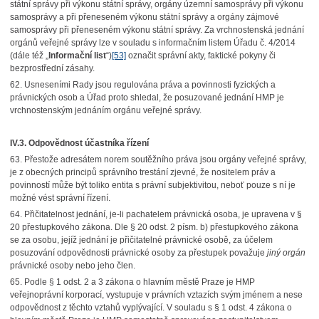
státní správy při výkonu státní správy, orgány územní samosprávy při výkonu
samosprávy a při přeneseném výkonu státní správy a orgány zájmové
samosprávy při přeneseném výkonu státní správy. Za vrchnostenská jednání
orgánů veřejné správy lze v souladu s informačním listem Úřadu č. 4/2014
(dále též „
Informační list
“)
[53]
označit správní akty, faktické pokyny či
bezprostřední zásahy.
62. Usneseními Rady jsou regulována práva a povinnosti fyzických a
právnických osob a Úřad proto shledal, že posuzované jednání HMP je
vrchnostenským jednáním orgánu veřejné správy.
IV.3. Odpovědnost účastníka řízení
63. Přestože adresátem norem soutěžního práva jsou orgány veřejné správy,
je z obecných principů správního trestání zjevné, že nositelem práv a
povinností může být toliko entita s právní subjektivitou, neboť pouze s ní je
možné vést správní řízení.
64. Přičitatelnost jednání, je-li pachatelem právnická osoba, je upravena v §
20 přestupkového zákona. Dle § 20 odst. 2 písm. b) přestupkového zákona
se za osobu, jejíž jednání je přičitatelné právnické osobě, za účelem
posuzování odpovědnosti právnické osoby za přestupek považuje
jiný orgán
právnické osoby nebo jeho člen.
65. Podle § 1 odst. 2 a 3 zákona o hlavním městě Praze je HMP
veřejnoprávní korporací, vystupuje v právních vztazích svým jménem a nese
odpovědnost z těchto vztahů vyplývající. V souladu s § 1 odst. 4 zákona o