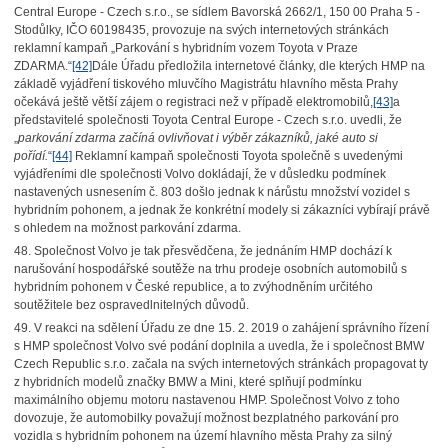
Central Europe - Czech s.r.o., se sídlem Bavorská 2662/1, 150 00 Praha 5 -
Stodůlky, IČO 60198435, provozuje na svých internetových stránkách
reklamní kampaň „Parkování s hybridním vozem Toyota v Praze
ZDARMA.“
[42]
Dále Úřadu předložila internetové články, dle kterých HMP na
základě vyjádření tiskového mluvčího Magistrátu hlavního města Prahy
očekává ještě větší zájem o registraci než v případě elektromobilů,
[43]
a
představitelé společnosti Toyota Central Europe - Czech s.r.o. uvedli, že
„
parkování zdarma začíná ovlivňovat i výběr zákazníků, jaké auto si
pořídí.
“
[44]
Reklamní kampaň společnosti Toyota společně s uvedenými
vyjádřeními dle společnosti Volvo dokládají, že v důsledku podmínek
nastavených usnesením č. 803 došlo jednak k nárůstu množství vozidel s
hybridním pohonem, a jednak že konkrétní modely si zákazníci vybírají právě
s ohledem na možnost parkování zdarma.
48. Společnost Volvo je tak přesvědčena, že jednáním HMP dochází k
narušování hospodářské soutěže na trhu prodeje osobních automobilů s
hybridním pohonem v České republice, a to zvýhodněním určitého
soutěžitele bez ospravedlnitelných důvodů.
49. V reakci na sdělení Úřadu ze dne 15. 2. 2019 o zahájení správního řízení
s HMP společnost Volvo své podání doplnila a uvedla, že i společnost BMW
Czech Republic s.r.o. začala na svých internetových stránkách propagovat ty
z hybridních modelů značky BMW a Mini, které splňují podmínku
maximálního objemu motoru nastavenou HMP. Společnost Volvo z toho
dovozuje, že automobilky považují možnost bezplatného parkování pro
vozidla s hybridním pohonem na území hlavního města Prahy za silný