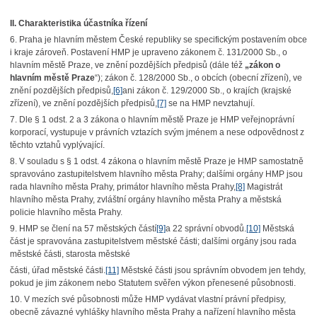
II. Charakteristika účastníka řízení
6. Praha je hlavním městem České republiky se specifickým postavením obce
i kraje zároveň. Postavení HMP je upraveno zákonem č. 131/2000 Sb., o
hlavním městě Praze, ve znění pozdějších předpisů (dále též
„zákon o
hlavním městě Praze
“); zákon č. 128/2000 Sb., o obcích (obecní zřízení), ve
znění pozdějších předpisů,
[6]
ani zákon č. 129/2000 Sb., o krajích (krajské
zřízení), ve znění pozdějších předpisů,
[7]
se na HMP nevztahují.
7. Dle § 1 odst. 2 a 3 zákona o hlavním městě Praze je HMP veřejnoprávní
korporací, vystupuje v právních vztazích svým jménem a nese odpovědnost z
těchto vztahů vyplývající.
8. V souladu s § 1 odst. 4 zákona o hlavním městě Praze je HMP samostatně
spravováno zastupitelstvem hlavního města Prahy; dalšími orgány HMP jsou
rada hlavního města Prahy, primátor hlavního města Prahy,
[8]
Magistrát
hlavního města Prahy, zvláštní orgány hlavního města Prahy a městská
policie hlavního města Prahy.
9. HMP se člení na 57 městských částí
[9]
a 22 správní obvodů.
[10]
Městská
část je spravována zastupitelstvem městské části; dalšími orgány jsou rada
městské části, starosta městské
části, úřad městské části.
[11]
Městské části jsou správním obvodem jen tehdy,
pokud je jim zákonem nebo Statutem svěřen výkon přenesené působnosti.
10. V mezích své působnosti může HMP vydávat vlastní právní předpisy,
obecně závazné vyhlášky hlavního města Prahy a nařízení hlavního města