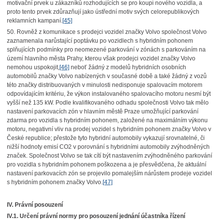
motivační prvek u zákazníků rozhodujících se pro koupi nového vozidla, a
proto tento prvek zdůrazňují jako ústřední motiv svých celorepublikových
reklamních kampaní.
[45]
50. Rovněž z komunikace s prodejci vozidel značky Volvo společnost Volvo
zaznamenala narůstající poptávku po vozidlech s hybridním pohonem
splňujících podmínky pro neomezené parkování v zónách s parkováním na
území hlavního města Prahy, kterou však prodejci vozidel značky Volvo
nemohou uspokojit,
[46]
neboť žádný z modelů hybridních osobních
automobilů značky Volvo nabízených v současné době a také žádný z vozů
této značky distribuovaných v minulosti nedisponuje spalovacím motorem
odpovídajícím kritériu, že výkon instalovaného spalovacího motoru nesmí být
vyšší než 135 kW. Podle kvalifikovaného odhadu společnosti Volvo tak mělo
nastavení parkovacích zón v hlavním městě Praze umožňující parkování
zdarma pro vozidla s hybridním pohonem, založené na maximálním výkonu
motoru, negativní vliv na prodej vozidel s hybridním pohonem značky Volvo v
České republice; přestože tyto hybridní automobily vykazují srovnatelné, či
nižší hodnoty emisí CO2
v porovnání s hybridními automobily zvýhodněných
značek. Společnost Volvo se tak cítí být nastavením zvýhodněného parkování
pro vozidla s hybridním pohonem poškozena a je přesvědčena, že aktuální
nastavení parkovacích zón se projevilo pomalejším nárůstem prodeje vozidel
s hybridním pohonem značky Volvo.
[47]
IV. Právní posouzení
IV.1. Určení právní normy pro posouzení jednání účastníka řízení