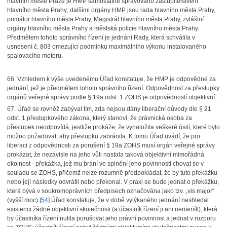
hlavním městě Praze je HMP samostatně spravováno zastupitelstvem
hlavního města Prahy; dalšími orgány HMP jsou rada hlavního města Prahy,
primátor hlavního města Prahy, Magistrát hlavního města Prahy, zvláštní
orgány hlavního města Prahy a městská policie hlavního města Prahy.
Předmětem tohoto správního řízení je jednání Rady, která schválila v
usnesení č. 803 omezující podmínku maximálního výkonu instalovaného
spalovacího motoru.
66. Vzhledem k výše uvedenému Úřad konstatuje, že HMP je odpovědné za
jednání, jež je předmětem tohoto správního řízení. Odpovědnost za přestupky
orgánů veřejné správy podle § 19a odst. 1 ZOHS je odpovědností objektivní.
67. Úřad se rovněž zabýval tím, zda nejsou dány liberační důvody dle § 21
odst. 1 přestupkového zákona, který stanoví, že právnická osoba za
přestupek neodpovídá, jestliže prokáže, že vynaložila veškeré úsilí, které bylo
možno požadovat, aby přestupku zabránila. K tomu Úřad uvádí, že pro
liberaci z odpovědnosti za porušení § 19a ZOHS musí orgán veřejné správy
prokázat, že nezávisle na jeho vůli nastala taková objektivní mimořádná
okolnost - překážka, jež mu brání ve splnění jeho povinnosti chovat se v
souladu se ZOHS, přičemž nelze rozumně předpokládat, že by tuto překážku
nebo její následky odvrátil nebo překonal. V praxi se bude jednat o překážku,
která bývá v soukromoprávních předpisech označována jako tzv. „vis major“
(vyšší moc).
[54]
Úřad konstatuje, že v době vytýkaného jednání neshledal
existenci žádné objektivní skutečnosti (a účastník řízení ji ani nenamítl), která
by účastníka řízení nutila porušovat jeho právní povinnost a jednat v rozporu