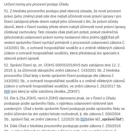
Určení normy pro procesní postup Úřadu
51. Z hlediska procesního postupu platí obecná zásada, že nové procesní
právo (jeho změny) platí ode dne nabytí účinnosti nové právní úpravy i pro
řízení zahájená přede dnem nabytí jeho účinnosti s tím, že právní účinky
úkonů, které v řízení nastaly přede dnem nabytí účinnosti nové právní úpravy,
zůstávají zachovány. Tato zásada však platí jen potud, pokud závěrečná
(přechodná) ustanovení právní normy nestanoví něco jiného.
[48]
Úřad při
vedení správního řízení vychází primárně z procesních ustanovení zákona č.
143/2001 Sb., o ochraně hospodářské soutěže a o změně některých zákonů
(zákon o ochraně hospodářské soutěže), která představují
lex specialis
k
obecné právní úpravě.
52. Správní řízení sp. zn. ÚOHS-S0055/2019/VS bylo zahájeno dne 12. 2.
2019, tj. za účinnosti stávajícího znění zákona č. 143/2001 Sb. Z hlediska
procesního Úřad tedy v tomto správním řízení postupuje dle zákona č.
143/2001 Sb., o ochraně hospodářské soutěže a o změně některých zákonů
(zákon o ochraně hospodářské soutěže), ve znění zákona č. 262/2017 Sb.
[49]
(pro který je výše založena zkratka „ZOHS“).
53. Dle § 25a ZOHS, není-li ZOHS stanoveno jinak, se v řízení u Úřadu
postupuje podle správního řádu, s výjimkou ustanovení výslovně tam
uvedených. Úřad v tomto správním řízení postupuje podle správního řádu ve
znění účinném ke dni vydání tohoto rozhodnutí, tj. dle zákona č. 500/2004
Sb., správní řád, ve znění zákona č. 12/2020 Sb.
[50]
(dále též „
správní řád
“).
54. Dále Úřad z hlediska procesního postupuje podle zákona č. 250/2016