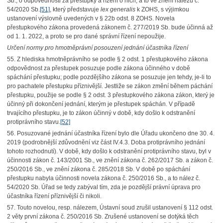
Sb., o odpovědnosti za přestupky a řízení o nich, a to ve znění nálezu č.
54/2020 Sb.
[51]
, který představuje
lex generalis
k ZOHS, s výjimkou
ustanovení výslovně uvedených v § 22b odst. 8 ZOHS. Novela
přestupkového zákona provedená zákonem č. 277/2019 Sb. bude účinná až
od 1. 1. 2022, a proto se pro dané správní řízení nepoužije.
Určení normy pro hmotněprávní posouzení jednání účastníka řízení
55. Z hlediska hmotněprávního se podle § 2 odst. 1 přestupkového zákona
odpovědnost za přestupek posuzuje podle zákona účinného v době
spáchání přestupku; podle pozdějšího zákona se posuzuje jen tehdy, je-li to
pro pachatele přestupku příznivější. Jestliže se zákon změní během páchání
přestupku, použije se podle § 2 odst. 3 přestupkového zákona zákon, který je
účinný při dokončení jednání, kterým je přestupek spáchán. V případě
trvajícího přestupku, je to zákon účinný v době, kdy došlo k odstranění
protiprávního stavu.
[52]
56. Posuzované jednání účastníka řízení bylo dle Úřadu ukončeno dne 30. 4.
2019 (podrobnější zdůvodnění viz část IV.4.3. Doba protiprávního jednání
tohoto rozhodnutí). V době, kdy došlo k odstranění protiprávního stavu, byl v
účinnosti zákon č. 143/2001 Sb., ve znění zákona č. 262/2017 Sb. a zákon č.
250/2016 Sb., ve znění zákona č. 285/2018 Sb. V době po spáchání
přestupku nabyla účinnosti novela zákona č. 250/2016 Sb., a to nález č.
54/2020 Sb. Úřad se tedy zabýval tím, zda je pozdější právní úprava pro
účastníka řízení příznivější či nikoli.
57. Touto novelou, resp. nálezem, Ústavní soud zrušil ustanovení § 112 odst.
2 věty první zákona č. 250/2016 Sb. Zrušené ustanovení se dotýká těch