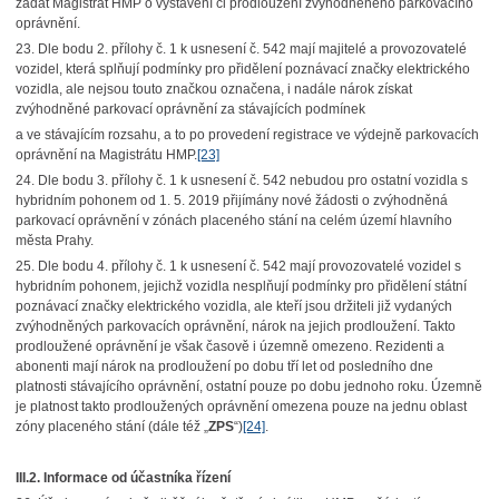
žádat Magistrát HMP o vystavení či prodloužení zvýhodněného parkovacího
oprávnění.
23. Dle bodu 2. přílohy č. 1 k usnesení č. 542 mají majitelé a provozovatelé
vozidel, která splňují podmínky pro přidělení poznávací značky elektrického
vozidla, ale nejsou touto značkou označena, i nadále nárok získat
zvýhodněné parkovací oprávnění za stávajících podmínek
a ve stávajícím rozsahu, a to po provedení registrace ve výdejně parkovacích
oprávnění na Magistrátu HMP.
[23]
24. Dle bodu 3. přílohy č. 1 k usnesení č. 542 nebudou pro ostatní vozidla s
hybridním pohonem od 1. 5. 2019 přijímány nové žádosti o zvýhodněná
parkovací oprávnění v zónách placeného stání na celém území hlavního
města Prahy.
25. Dle bodu 4. přílohy č. 1 k usnesení č. 542 mají provozovatelé vozidel s
hybridním pohonem, jejichž vozidla nesplňují podmínky pro přidělení státní
poznávací značky elektrického vozidla, ale kteří jsou držiteli již vydaných
zvýhodněných parkovacích oprávnění, nárok na jejich prodloužení. Takto
prodloužené oprávnění je však časově i územně omezeno. Rezidenti a
abonenti mají nárok na prodloužení po dobu tří let od posledního dne
platnosti stávajícího oprávnění, ostatní pouze po dobu jednoho roku. Územně
je platnost takto prodloužených oprávnění omezena pouze na jednu oblast
zóny placeného stání (dále též „
ZPS
“)
[24]
.
III.2. Informace od účastníka řízení