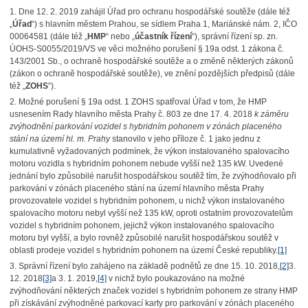
1. Dne 12. 2. 2019 zahájil Úřad pro ochranu hospodářské soutěže (dále též
„
Úřad
“) s hlavním městem Prahou, se sídlem Praha 1, Mariánské nám. 2, IČO
00064581 (dále též „
HMP
“ nebo „
účastník řízení
“), správní řízení sp. zn.
ÚOHS-S0055/2019/VS ve věci možného porušení § 19a odst. 1 zákona č.
143/2001 Sb., o ochraně hospodářské soutěže a o změně některých zákonů
(zákon o ochraně hospodářské soutěže), ve znění pozdějších předpisů (dále
též „
ZOHS
“).
2. Možné porušení § 19a odst. 1 ZOHS spatřoval Úřad v tom, že HMP
usnesením Rady hlavního města Prahy č. 803 ze dne 17. 4. 2018
k záměru
zvýhodnění parkování vozidel s hybridním pohonem v zónách placeného
stání na území hl. m. Prahy
stanovilo v jeho příloze č. 1 jako jednu z
kumulativně vyžadovaných podmínek, že výkon instalovaného spalovacího
motoru vozidla s hybridním pohonem nebude vyšší než 135 kW. Uvedené
jednání bylo způsobilé narušit hospodářskou soutěž tím, že zvýhodňovalo při
parkování v zónách placeného stání na území hlavního města Prahy
provozovatele vozidel s hybridním pohonem, u nichž výkon instalovaného
spalovacího motoru nebyl vyšší než 135 kW, oproti ostatním provozovatelům
vozidel s hybridním pohonem, jejichž výkon instalovaného spalovacího
motoru byl vyšší, a bylo rovněž způsobilé narušit hospodářskou soutěž v
oblasti prodeje vozidel s hybridním pohonem na území České republiky.
[1]
3. Správní řízení bylo zahájeno na základě podnětů ze dne 15. 10. 2018,
[2]
3.
12. 2018
[3]
a 3. 1. 2019,
[4]
v nichž bylo poukazováno na možné
zvýhodňování některých značek vozidel s hybridním pohonem ze strany HMP
při získávání zvýhodněné parkovací karty pro parkování v zónách placeného