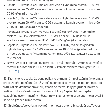
váženého průměru výše 48-85 g/km,
Toyota 1,5 Hybrid e-CVT má celkový výkon hybridního systému 100 kW,
elektromotoru 45 kW a emise CO2 dosahují v kombinovaném mixu výše
75-96 g/km (dle modelu),
Toyota 1,8 Hybrid e-CVT má celkový výkon hybridního systému 100 kW,
elektromotoru 60 kW a emise CO2 dosahují v kombinovaném mixu výše
79-97/81-103 g/km (dle modelu),
Toyota 2,5 Hybrid e-CVT ve verzi FWD má celkový výkon hybridního
systému 145 kW, elektromotoru 105 kW a emise CO2 dosahují v
kombinovaném mixu výše 115-131/118-154 g/km (dle modelu),
Toyota 2,5 Hybrid e-CVT ve verzi AWD (E-FOUR) má celkový výkon
hybridního systému 197 kW, elektromotoru 105/50 kW (přední/zadní) a
emise CO2 dosahují v kombinovaném mixu výše 117-131/118-131 g/km
(dle modelu),
BMW 225xe iPerformance Active Tourer má maximální výkon spalovacího
motoru 165 kW, emise CO2
dosahují v kombinovaném mixu výše 52-61
g/km.
[41]
46. Kromě toho uvedla, že cena paliva je významným motivačním faktorem, a
proto lze předpokládat, že uživatelé automobilů s hybridním pohonem budou
využívat elektromotor právě při jízdách po městě, tedy při jízdách na kratší
vzdálenosti a s četnějšími možnostmi dobití a přispívat tak ke zlepšení
ovzduší na území hlavního města Prahy. Naproti tomu spalovací motor využijí
spíše při jízdách mimo město.
47. Společnost Volvo Úřad rovněž informovala o tom, že společnost Toyota