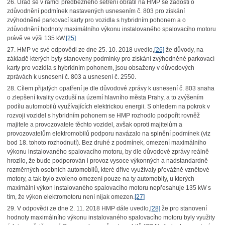
26. Úřad se v rámci předběžného šetření obrátil na HMP se žádostí o
zdůvodnění podmínek nastavených usnesením č. 803 pro získání
zvýhodněné parkovací karty pro vozidla s hybridním pohonem a o
zdůvodnění hodnoty maximálního výkonu instalovaného spalovacího motoru
právě ve výši 135 kW.
[25]
27. HMP ve své odpovědi ze dne 25. 10. 2018 uvedlo,
[26]
že důvody, na
základě kterých byly stanoveny podmínky pro získání zvýhodněné parkovací
karty pro vozidla s hybridním pohonem, jsou obsaženy v důvodových
zprávách k usnesení č. 803 a usnesení č. 2550.
28. Cílem přijatých opatření je dle důvodové zprávy k usnesení č. 803 snaha
o zlepšení kvality ovzduší na území hlavního města Prahy, a to zvýšením
podílu automobilů využívajících elektrickou energii. S ohledem na pokrok v
rozvoji vozidel s hybridním pohonem se HMP rozhodlo podpořit rovněž
majitele a provozovatele těchto vozidel, avšak oproti majitelům a
provozovatelům elektromobilů podporu navázalo na splnění podmínek (viz
bod 18. tohoto rozhodnutí). Bez druhé z podmínek, omezení maximálního
výkonu instalovaného spalovacího motoru, by dle důvodové zprávy reálně
hrozilo, že bude podporován i provoz vysoce výkonných a nadstandardně
rozměrných osobních automobilů, které dříve využívaly převážně vznětové
motory, a tak bylo zvoleno omezení pouze na ty automobily, u kterých
maximální výkon instalovaného spalovacího motoru nepřesahuje 135 kW s
tím, že výkon elektromotoru není nijak omezen.
[27]
29. V odpovědi ze dne 2. 11. 2018 HMP dále uvedlo,
[28]
že pro stanovení
hodnoty maximálního výkonu instalovaného spalovacího motoru byly využity