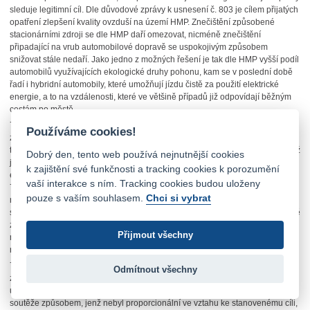
sleduje legitimní cíl. Dle důvodové zprávy k usnesení č. 803 je cílem přijatých
opatření zlepšení kvality ovzduší na území HMP. Znečištění způsobené
stacionárními zdroji se dle HMP daří omezovat, nicméně znečištění
připadající na vrub automobilové dopravě se uspokojivým způsobem
snižovat stále nedaří. Jako jedno z možných řešení je tak dle HMP vyšší podíl
automobilů využívajících ekologické druhy pohonu, kam se v poslední době
řadí i hybridní automobily, které umožňují jízdu čistě za použití elektrické
energie, a to na vzdálenosti, které ve většině případů již odpovídají běžným
cestám po městě.
75. Úřad konstatuje, že není pochyb o tom, že snaha HMP spočívající ve
Používáme cookies!
zlepšování kvality ovzduší na území HMP se jeví jako legitimní cíl. Avšak ani
tento legitimní cíl neospravedlňuje takový zásah do soutěžního prostředí, jenž
Dobrý den, tento web používá nejnutnější cookies
je diskriminační vůči některým soutěžitelům, aniž by pro takový zásah
k zajištění své funkčnosti a tracking cookies k porozumění
existovaly objektivně ospravedlnitelné důvody. Jak vyplývá zejména z bodu
vaší interakce s ním. Tracking cookies budou uloženy
70. tohoto rozhodnutí, existenci legitimního cíle a ospravedlnitelné důvody
pouze s vaším souhlasem.
Chci si vybrat
není možné zaměňovat. Bude tedy nezbytné určit, zda jednání HMP
směřovalo byť jen k potenciálnímu narušení hospodářské soutěže a případně
zda toto narušení bylo proporcionální ve vztahu ke stanovenému cíli, tj. zda
Přijmout všechny
míra narušení hospodářské soutěže nebyla větší, než bylo v daném případě
nezbytné pro dosažení legitimního cíle.
76. Stěžejní pro posouzení, zda uvedené jednání HMP je v rozporu se
Odmítnout všechny
zákazem formulovaným v § 19a odst. 1 ZOHS, je tak skutečnost, zda HMP při
uplatňování regulace zvýhodněného parkování zasáhlo do hospodářské
soutěže způsobem, jenž nebyl proporcionální ve vztahu ke stanovenému cíli,