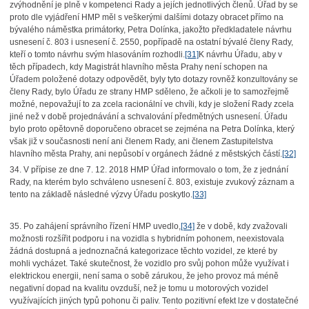
zvýhodnění je plně v kompetenci Rady a jejích jednotlivých členů. Úřad by se
proto dle vyjádření HMP měl s veškerými dalšími dotazy obracet přímo na
bývalého náměstka primátorky, Petra Dolínka, jakožto předkladatele návrhu
usnesení č. 803 i usnesení č. 2550, popřípadě na ostatní bývalé členy Rady,
kteří o tomto návrhu svým hlasováním rozhodli.
[31]
K návrhu Úřadu, aby v
těch případech, kdy Magistrát hlavního města Prahy není schopen na
Úřadem položené dotazy odpovědět, byly tyto dotazy rovněž konzultovány se
členy Rady, bylo Úřadu ze strany HMP sděleno, že ačkoli je to samozřejmě
možné, nepovažují to za zcela racionální ve chvíli, kdy je složení Rady zcela
jiné než v době projednávání a schvalování předmětných usnesení. Úřadu
bylo proto opětovně doporučeno obracet se zejména na Petra Dolínka, který
však již v současnosti není ani členem Rady, ani členem Zastupitelstva
hlavního města Prahy, ani nepůsobí v orgánech žádné z městských částí.
[32]
34. V přípise ze dne 7. 12. 2018 HMP Úřad informovalo o tom, že z jednání
Rady, na kterém bylo schváleno usnesení č. 803, existuje zvukový záznam a
tento na základě následné výzvy Úřadu poskytlo.
[33]
35. Po zahájení správního řízení HMP uvedlo,
[34]
že v době, kdy zvažovali
možnosti rozšířit podporu i na vozidla s hybridním pohonem, neexistovala
žádná dostupná a jednoznačná kategorizace těchto vozidel, ze které by
mohli vycházet. Také skutečnost, že vozidlo pro svůj pohon může využívat i
elektrickou energii, není sama o sobě zárukou, že jeho provoz má méně
negativní dopad na kvalitu ovzduší, než je tomu u motorových vozidel
využívajících jiných typů pohonu či paliv. Tento pozitivní efekt lze v dostatečné