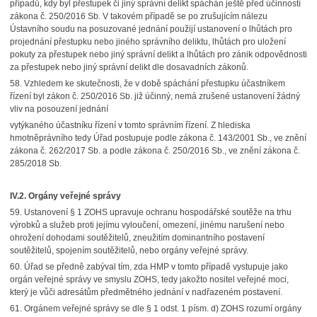
případů, kdy byl přestupek či jiný správní delikt spáchán ještě před účinností
zákona č. 250/2016 Sb. V takovém případě se po zrušujícím nálezu
Ústavního soudu na posuzované jednání použijí ustanovení o lhůtách pro
projednání přestupku nebo jiného správního deliktu, lhůtách pro uložení
pokuty za přestupek nebo jiný správní delikt a lhůtách pro zánik odpovědnosti
za přestupek nebo jiný správní delikt dle dosavadních zákonů.
58. Vzhledem ke skutečnosti, že v době spáchání přestupku účastníkem
řízení byl zákon č. 250/2016 Sb. již účinný, nemá zrušené ustanovení žádný
vliv na posouzení jednání
vytýkaného účastníku řízení v tomto správním řízení. Z hlediska
hmotněprávního tedy Úřad postupuje podle zákona č. 143/2001 Sb., ve znění
zákona č. 262/2017 Sb. a podle zákona č. 250/2016 Sb., ve znění zákona č.
285/2018 Sb.
IV.2. Orgány veřejné správy
59. Ustanovení § 1 ZOHS upravuje ochranu hospodářské soutěže na trhu
výrobků a služeb proti jejímu vyloučení, omezení, jinému narušení nebo
ohrožení dohodami soutěžitelů, zneužitím dominantního postavení
soutěžitelů, spojením soutěžitelů, nebo orgány veřejné správy.
60. Úřad se předně zabýval tím, zda HMP v tomto případě vystupuje jako
orgán veřejné správy ve smyslu ZOHS, tedy jakožto nositel veřejné moci,
který je vůči adresátům předmětného jednání v nadřazeném postavení.
61. Orgánem veřejné správy se dle § 1 odst. 1 písm. d) ZOHS rozumí orgány