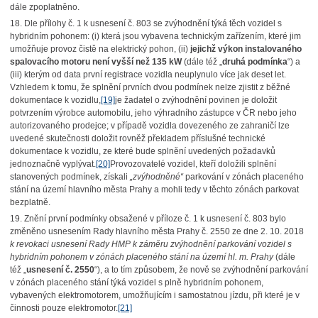
dále zpoplatněno.
18. Dle přílohy č. 1 k usnesení č. 803 se zvýhodnění týká těch vozidel s
hybridním pohonem: (i) která jsou vybavena technickým zařízením, které jim
umožňuje provoz čistě na elektrický pohon, (ii)
jejichž výkon instalovaného
spalovacího motoru není vyšší než 135 kW
(dále též „
druhá podmínka
“) a
(iii) kterým od data první registrace vozidla neuplynulo více jak deset let.
Vzhledem k tomu, že splnění prvních dvou podmínek nelze zjistit z běžné
dokumentace k vozidlu,
[19]
je žadatel o zvýhodnění povinen je doložit
potvrzením výrobce automobilu, jeho výhradního zástupce v ČR nebo jeho
autorizovaného prodejce; v případě vozidla dovezeného ze zahraničí lze
uvedené skutečnosti doložit rovněž překladem příslušné technické
dokumentace k vozidlu, ze které bude splnění uvedených požadavků
jednoznačně vyplývat.
[20]
Provozovatelé vozidel, kteří doložili splnění
stanovených podmínek, získali
„zvýhodněné“
parkování v zónách placeného
stání na území hlavního města Prahy a mohli tedy v těchto zónách parkovat
bezplatně.
19. Znění první podmínky obsažené v příloze č. 1 k usnesení č. 803 bylo
změněno usnesením Rady hlavního města Prahy č. 2550 ze dne 2. 10. 2018
k revokaci usnesení Rady HMP k záměru zvýhodnění parkování vozidel s
hybridním pohonem v zónách placeného stání na území hl. m. Prahy
(dále
též „
usnesení č. 2550
“), a to tím způsobem, že nově se zvýhodnění parkování
v zónách placeného stání týká vozidel s plně hybridním pohonem,
vybavených elektromotorem, umožňujícím i samostatnou jízdu, při které je v
činnosti pouze elektromotor.
[21]