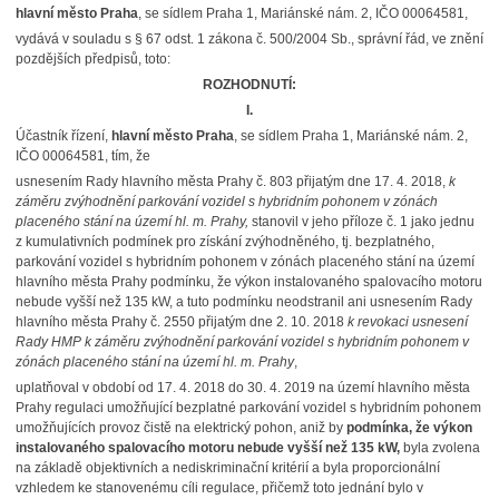
hlavní město Praha
, se sídlem Praha 1, Mariánské nám. 2, IČO 00064581,
vydává v souladu s § 67 odst. 1 zákona č. 500/2004 Sb., správní řád, ve znění
pozdějších předpisů, toto:
ROZHODNUTÍ:
I.
Účastník řízení,
hlavní město Praha
, se sídlem Praha 1, Mariánské nám. 2,
IČO 00064581, tím, že
usnesením Rady hlavního města Prahy č. 803 přijatým dne 17. 4. 2018,
k
záměru zvýhodnění parkování vozidel s hybridním pohonem v zónách
placeného stání na území hl. m. Prahy,
stanovil v jeho příloze č. 1 jako jednu
z kumulativních podmínek pro získání zvýhodněného, tj. bezplatného,
parkování vozidel s hybridním pohonem v zónách placeného stání na území
hlavního města Prahy podmínku, že výkon instalovaného spalovacího motoru
nebude vyšší než 135 kW, a tuto podmínku neodstranil ani usnesením Rady
hlavního města Prahy č. 2550 přijatým dne 2. 10. 2018
k revokaci usnesení
Rady HMP k záměru zvýhodnění parkování vozidel s hybridním pohonem v
zónách placeného stání na území hl. m. Prahy
,
uplatňoval v období od 17. 4. 2018 do 30. 4. 2019 na území hlavního města
Prahy regulaci umožňující bezplatné parkování vozidel s hybridním pohonem
umožňujících provoz čistě na elektrický pohon, aniž by
podmínka, že výkon
instalovaného spalovacího motoru nebude vyšší než 135 kW,
byla zvolena
na základě objektivních a nediskriminační kritérií a byla proporcionální
vzhledem ke stanovenému cíli regulace, přičemž toto jednání bylo v