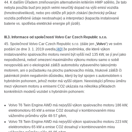
44. K dalším Úřadem zmiňovaným alternativním kritériím HMP sdělilo, že tato
nebyla použita buď pro jejich velmi neurčitý dopad na výši emisí vozidla
(hmotnost/velikost), nebo pro obtíže při jejich získání (technický průkaz
vozidla potřebné údaje neobsahuje) a interpretaci (kapacita instalované
baterie vs. spotřeba elektrické energie při jízdě).
III.3. Informace od společnosti Volvo Car Czech Republic s.r.o.
45. Společnost Volvo Car Czech Republic s.r.o. (dále jen „
Volvo
“) ve svém
podání ze dne 3. 1. 2019 uvedla,
[40]
že podmínka, dle které výkon
instalovaného spalovacího motoru nesmí být vyšší než 135 kW, se jí jeví jako
nepodložená, neboť omezení maximálního výkonu motoru samo o sobě
nevypovídá ani o ekologické zátěži automobilu vybaveného takovýmto
motorem, ani o požadavku na plochu parkovacího místa, hlukové zátěži či
jakémkoli jiném negativním důsledku, který by byl spojen s automobilem s
hybridním pohonem, jehož motor má vyšší objem. Neexistující přímou úměru
mezi výkonem motoru a emisemi CO2 ukázala na několika příkladech
konkrétních modelů vozidel s hybridním pohonem:
Volvo T6 Twin Engine AWD má nejvyšší výkon spalovacího motoru 186 kW,
elektromotoru 65 kW a emise CO2 dosahují v kombinovaném mixu
váženého průměru výše 48-57 g/km,
Volvo T8 Twin Engine AWD má nejvyšší výkon spalovacího motoru 223 kW,
elektromotoru 65 kW a emise CO2 dosahují v kombinovaném mixu