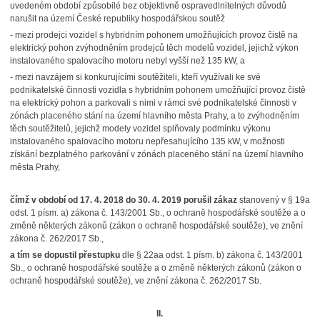
uvedeném období způsobilé bez objektivně ospravedlnitelných důvodů
narušit na území České republiky hospodářskou soutěž
- mezi prodejci vozidel s hybridním pohonem umožňujících provoz čistě na
elektrický pohon zvýhodněním prodejců těch modelů vozidel, jejichž výkon
instalovaného spalovacího motoru nebyl vyšší než 135 kW, a
- mezi navzájem si konkurujícími soutěžiteli, kteří využívali ke své
podnikatelské činnosti vozidla s hybridním pohonem umožňující provoz čistě
na elektrický pohon a parkovali s nimi v rámci své podnikatelské činnosti v
zónách placeného stání na území hlavního města Prahy, a to zvýhodněním
těch soutěžitelů, jejichž modely vozidel splňovaly podmínku výkonu
instalovaného spalovacího motoru nepřesahujícího 135 kW, v možnosti
získání bezplatného parkování v zónách placeného stání na území hlavního
města Prahy,
čímž v období od 17. 4. 2018 do 30. 4. 2019 porušil zákaz
stanovený v § 19a
odst. 1 písm. a) zákona č. 143/2001 Sb., o ochraně hospodářské soutěže a o
změně některých zákonů (zákon o ochraně hospodářské soutěže), ve znění
zákona č. 262/2017 Sb.,
a tím se dopustil přestupku
dle § 22aa odst. 1 písm. b) zákona č. 143/2001
Sb., o ochraně hospodářské soutěže a o změně některých zákonů (zákon o
ochraně hospodářské soutěže), ve znění zákona č. 262/2017 Sb.
II.