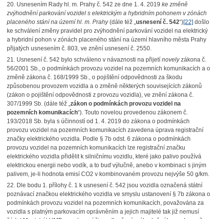
20. Usnesením Rady hl. m. Prahy č. 542 ze dne 1. 4. 2019
ke změně
zvýhodnění parkování vozidel s elektrickým a hybridním pohonem v zónách
placeného stání na území hl. m. Prahy
(dále též „
usnesení č. 542
“)
[22]
došlo
ke schválení změny pravidel pro zvýhodnění parkování vozidel na elektrický
a hybridní pohon v zónách placeného stání na území hlavního města Prahy
přijatých usnesením č. 803, ve znění usnesení č. 2550.
21. Usnesení č. 542 bylo schváleno v návaznosti na přijetí
novely
zákona č.
56/2001 Sb., o podmínkách provozu vozidel na pozemních komunikacích a o
změně zákona č. 168/1999 Sb., o pojištění odpovědnosti za škodu
způsobenou provozem vozidla a o změně některých souvisejících zákonů
(zákon o pojištění odpovědnosti z provozu vozidla), ve znění zákona č.
307/1999 Sb. (dále též „
zákon o podmínkách provozu vozidel na
pozemních komunikacích
“). Touto novelou provedenou zákonem č.
193/2018 Sb. byla s účinností od 1. 4. 2019 do zákona o podmínkách
provozu vozidel na pozemních komunikacích zavedena úprava registrační
značky elektrického vozidla. Podle § 7b odst. 6 zákona o podmínkách
provozu vozidel na pozemních komunikacích lze registrační značku
elektrického vozidla přidělit k silničnímu vozidlu, které jako palivo používá
elektrickou energii nebo vodík, a to buď výlučně, anebo v kombinaci s jiným
palivem, je-li hodnota emisí CO
2 v kombinovaném provozu nejvýše 50 g/km.
22. Dle bodu 1. přílohy č. 1 k usnesení č. 542 jsou vozidla označená státní
poznávací značkou elektrického vozidla ve smyslu ustanovení § 7b zákona o
podmínkách provozu vozidel na pozemních komunikacích, považována za
vozidla s platným parkovacím oprávněním a jejich majitelé tak již nemusí