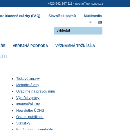
+420 542 167 111 ·
posta@uohs.gov.cz
to kladené otázky (FAQ)
Slovníček pojmů
Multimedia
cs
|
en
UŘE
VEŘEJNÁ PODPORA
VÝZNAMNÁ TRŽNÍ SÍLA
rum
Tiskové zprávy
Metodické dny
Uvádíme na pravou míru
Výroční zprávy
Informační listy
Newsletter ÚOHS
Ostatní publikace
Statistiky
Konference a semináře