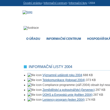
Úvodní stránka
/
Informační centrum
/
Informační listy
/
2004
O ÚŘADU
INFORMAČNÍ CENTRUM
HOSPODÁŘSKÁ
INFORMAČNÍ LISTY 2004
Významné události roku 2004
688 KB
Telekomunikace (listopad 2004)
373 KB
Compliance programme (září 2004) obsah byl neak
Zemědělství a potravinářství (červenec)
297 KB
ÚOHS a Evropská unie (květen 2004)
287 KB
Leniency program (leden 2004)
174 KB