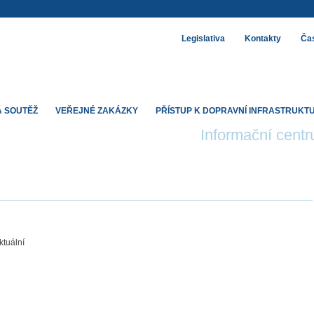
Legislativa
Kontakty
Čas
 SOUTĚŽ
VEŘEJNÉ ZAKÁZKY
PŘÍSTUP K DOPRAVNÍ INFRASTRUKT
Informační cent
tuální