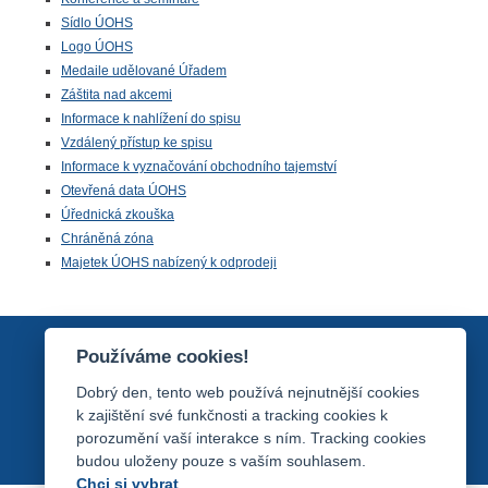
Sídlo ÚOHS
Logo ÚOHS
Medaile udělované Úřadem
Záštita nad akcemi
Informace k nahlížení do spisu
Vzdálený přístup ke spisu
Informace k vyznačování obchodního tajemství
Otevřená data ÚOHS
Úřednická zkouška
Chráněná zóna
Majetek ÚOHS nabízený k odprodeji
Používáme cookies!
Dobrý den, tento web používá nejnutnější cookies
k zajištění své funkčnosti a tracking cookies k
porozumění vaší interakce s ním. Tracking cookies
budou uloženy pouze s vaším souhlasem.
Chci si vybrat