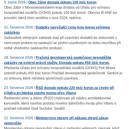
5. srpna 2026 /
Obec Zátor dostala pokutu 100 tisíc korun
Obec Zátor v Moravskoslezském kraji dostala od Úřadu pro ochranu
hospodářské soutěže (ÚOHS) pokutu 100 tisíc korun. Obnovu tří hřišť po
povodni, která obec postihla v roce 2024, radnice...
31. července 2026 /
Dodatky navyšující cenu jsou novou veřejnou
zakázkou
Zadavatelé veřejných zakázek mají při uzavírání dodatků ke smlouvám s
rámcovým prvkem na opakující se plnění uzavřených na dobu neurčitou při
volbě vhodného zadávacího postupu...
29. července 2026 /
Pražská developerská společnost nesoutěžila
zakázky na externí právní služby. Dostala pokutu 450 tisíc korun.
Předseda Úřadu pro ochranu hospodářské soutěže (ÚOHS) Petr Mlsna
potvrdil pokutu 450 tisíc korun Pražské developerské společnosti. Sankce je
za smlouvy, které městská společnost uzavírala...
23. července 2026 /
ŘSD dostalo pokutu 220 tisíc korun za chyby při
výběru architekta stavby mostu přes Vltavu
Ředitelství silnic a dálnic (ŘSD) chybovalo při výběru architektonické
kanceláře, která navrhla podobu nového dálničního mostu přes Vltavu u
pražské městské části Suchdol. Soutěž...
22. července 2026 /
Ministerstvo obrany při nákupu zbraní zákon
neporušilo
Ministerstvo obrany neporušilo zákon o zadávání veřejných zakázek, když