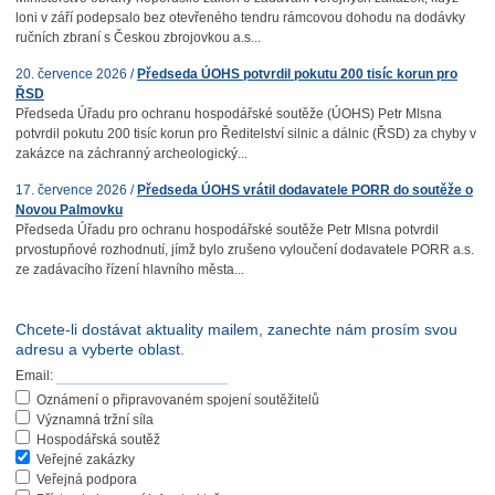
loni v září podepsalo bez otevřeného tendru rámcovou dohodu na dodávky
ručních zbraní s Českou zbrojovkou a.s...
20. července 2026 /
Předseda ÚOHS potvrdil pokutu 200 tisíc korun pro
ŘSD
Předseda Úřadu pro ochranu hospodářské soutěže (ÚOHS) Petr Mlsna
potvrdil pokutu 200 tisíc korun pro Ředitelství silnic a dálnic (ŘSD) za chyby v
zakázce na záchranný archeologický...
17. července 2026 /
Předseda ÚOHS vrátil dodavatele PORR do soutěže o
Novou Palmovku
Předseda Úřadu pro ochranu hospodářské soutěže Petr Mlsna potvrdil
prvostupňové rozhodnutí, jímž bylo zrušeno vyloučení dodavatele PORR a.s.
ze zadávacího řízení hlavního města...
Chcete-li dostávat aktuality mailem, zanechte nám prosím svou
adresu a vyberte oblast.
Email:
Oznámení o připravovaném spojení soutěžitelů
Významná tržní síla
Hospodářská soutěž
Veřejné zakázky
Veřejná podpora