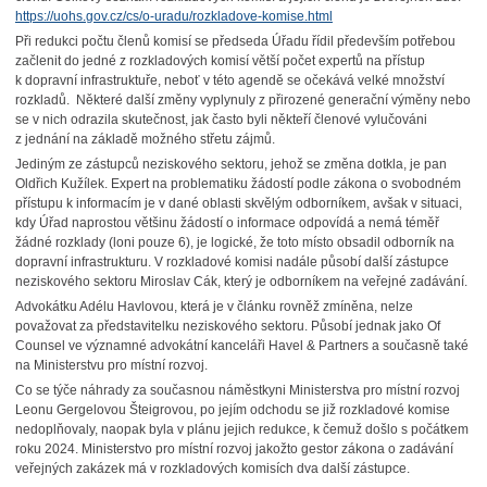
https://uohs.gov.cz/cs/o-uradu/rozkladove-komise.html
Při redukci počtu členů komisí se předseda Úřadu řídil především potřebou
začlenit do jedné z rozkladových komisí větší počet expertů na přístup
k dopravní infrastruktuře, neboť v této agendě se očekává velké množství
rozkladů. Některé další změny vyplynuly z přirozené generační výměny nebo
se v nich odrazila skutečnost, jak často byli někteří členové vylučováni
z jednání na základě možného střetu zájmů.
Jediným ze zástupců neziskového sektoru, jehož se změna dotkla, je pan
Oldřich Kužílek. Expert na problematiku žádostí podle zákona o svobodném
přístupu k informacím je v dané oblasti skvělým odborníkem, avšak v situaci,
kdy Úřad naprostou většinu žádostí o informace odpovídá a nemá téměř
žádné rozklady (loni pouze 6), je logické, že toto místo obsadil odborník na
dopravní infrastrukturu. V rozkladové komisi nadále působí další zástupce
neziskového sektoru Miroslav Cák, který je odborníkem na veřejné zadávání.
Advokátku Adélu Havlovou, která je v článku rovněž zmíněna, nelze
považovat za představitelku neziskového sektoru. Působí jednak jako Of
Counsel ve významné advokátní kanceláři Havel & Partners a současně také
na Ministerstvu pro místní rozvoj.
Co se týče náhrady za současnou náměstkyni Ministerstva pro místní rozvoj
Leonu Gergelovou Šteigrovou, po jejím odchodu se již rozkladové komise
nedoplňovaly, naopak byla v plánu jejich redukce, k čemuž došlo s počátkem
roku 2024. Ministerstvo pro místní rozvoj jakožto gestor zákona o zadávání
veřejných zakázek má v rozkladových komisích dva další zástupce.