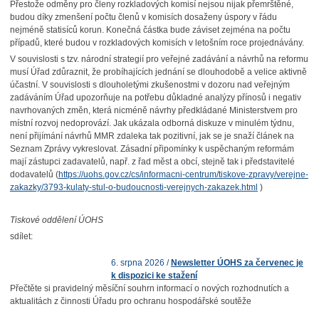
Přestože odměny pro členy rozkladových komisí nejsou nijak přemrštěné,
budou díky zmenšení počtu členů v komisích dosaženy úspory v řádu
nejméně statisíců korun. Konečná částka bude záviset zejména na počtu
případů, které budou v rozkladových komisích v letošním roce projednávány.
V souvislosti s tzv. národní strategií pro veřejné zadávání a návrhů na reformu
musí Úřad zdůraznit, že probíhajících jednání se dlouhodobě a velice aktivně
účastní. V souvislosti s dlouholetými zkušenostmi v dozoru nad veřejným
zadáváním Úřad upozorňuje na potřebu důkladné analýzy přínosů i negativ
navrhovaných změn, která nicméně návrhy předkládané Ministerstvem pro
místní rozvoj nedoprovází. Jak ukázala odborná diskuze v minulém týdnu,
není přijímání návrhů MMR zdaleka tak pozitivní, jak se je snaží článek na
Seznam Zprávy vykreslovat. Zásadní připomínky k uspěchaným reformám
mají zástupci zadavatelů, např. z řad měst a obcí, stejně tak i představitelé
dodavatelů (
https://uohs.gov.cz/cs/informacni-centrum/tiskove-zpravy/verejne-
zakazky/3793-kulaty-stul-o-budoucnosti-verejnych-zakazek.html
)
Tiskové oddělení ÚOHS
sdílet:
6. srpna 2026 /
Newsletter ÚOHS za červenec je
k dispozici ke stažení
Přečtěte si pravidelný měsíční souhrn informací o nových rozhodnutích a
aktualitách z činnosti Úřadu pro ochranu hospodářské soutěže