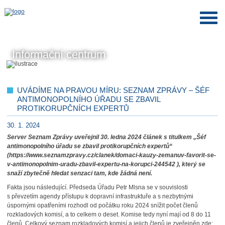
Informační centrum
UVÁDÍME NA PRAVOU MÍRU: SEZNAM ZPRÁVY – ŠÉF
ANTIMONOPOLNÍHO ÚŘADU SE ZBAVIL
PROTIKORUPČNÍCH EXPERTŮ
30. 1. 2024
Server Seznam Zprávy uveřejnil 30. ledna 2024 článek s titulkem „Šéf
antimonopolního úřadu se zbavil protikorupčních expertů“
(https://www.seznamzpravy.cz/clanek/domaci-kauzy-zemanuv-favorit-se-
v-antimonopolnim-uradu-zbavil-expertu-na-korupci-244542 ), který se
snaží zbytečně hledat senzaci tam, kde žádná není.
Fakta jsou následující. Předseda Úřadu Petr Mlsna se v souvislosti
s převzetím agendy přístupu k dopravní infrastruktuře a s nezbytnými
úspornými opatřeními rozhodl od počátku roku 2024 snížit počet členů
rozkladových komisí, a to celkem o deset. Komise tedy nyní mají od 8 do 11
členů. Celkový seznam rozkladových komisí a jejich členů je zveřejněn zde: