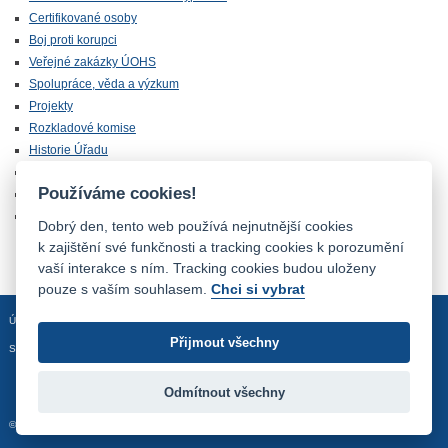
Certifikované osoby
Boj proti korupci
Veřejné zakázky ÚOHS
Spolupráce, věda a výzkum
Projekty
Rozkladové komise
Historie Úřadu
Úřední deska
Používáme cookies!
Kariérní den
Volná místa
Dobrý den, tento web používá nejnutnější cookies
k zajištění své funkčnosti a tracking cookies k porozumění
vaší interakce s ním. Tracking cookies budou uloženy
pouze s vaším souhlasem.
Chci si vybrat
Úvodní stránka
Mapa stránek
Prohlášení o přístupnosti
Přijmout všechny
Sledujte nás:
Odmítnout všechny
© 2012 - 2026 Úřad pro ochranu hospodářské soutěže