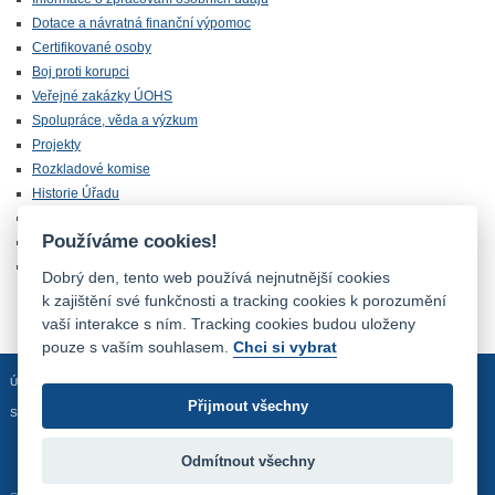
Dotace a návratná finanční výpomoc
Certifikované osoby
Boj proti korupci
Veřejné zakázky ÚOHS
Spolupráce, věda a výzkum
Projekty
Rozkladové komise
Historie Úřadu
Úřední deska
Používáme cookies!
Kariérní den
Volná místa
Dobrý den, tento web používá nejnutnější cookies
k zajištění své funkčnosti a tracking cookies k porozumění
vaší interakce s ním. Tracking cookies budou uloženy
pouze s vaším souhlasem.
Chci si vybrat
Úvodní stránka
Mapa stránek
Prohlášení o přístupnosti
Přijmout všechny
Sledujte nás:
Odmítnout všechny