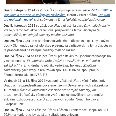
Dne 5. listopadu 2024
zástupce Úřadu vystoupil v rámci akce
VZ Tour 2024 –
Inspirace a inovace ve veřejných zakázkách
,
kterou v Plzni pořádá
Centrum
pro regionální rozvoj
,
s příspěvkem na téma
Největší nepřítel zadavatele.
Dne 5. listopadu 2024
se zástupce Úřadu účastnila akce
Dny malých obcí
v
Praze, v rámci této akce prezentoval příspěvek na téma
Jak chytře (a
prosoutěžně) na veřejné zakázky malého rozsahu.
Dne 29. října 2024
se místopředsedkyně Úřadu účastnila akce Dny malých
obcí v Olomouci, v rámci této akce prezentovala příspěvek na téma
Jak chytře
(a prosoutěžně) na veřejné zakázky malého rozsahu.
Dne 24. října 2024
se zástupce Úřadu představil v roli (spolu)přednášejícího
v rámci modulu „
Ekonomicko-právní otázky a využití dat ve veřejných
zakázkách"
v rámci druhého ročníku vzdělávacího kurzu „
Digitální
zakázkářský tým
", který je realizován spol. PROEBIZ ve spolupráci s
Ekonomickou fakultou VŠB-TU.
Ve dnech 17. a 18. října 2024
vystoupili zástupci Úřadu včetně předsedy
Úřadu a místopředsedkyně pověřené řízením Sekce veřejných zakázek na
16. ročníku
Říjnové konference Asociace pro veřejné zakázky
, kde
prezentovali příspěvky věnované výběru nejzajímavějších rozhodnutí z
aktuální rozhodovací praxe Úřadu, českých soudů i Soudního dvora
Evropské unie.
Dne 16. října 202
4 se zástupci Úřadu zúčastnili konference HospiCon BIO
2024; na konferenci byl ze strany Úřadu prezentován