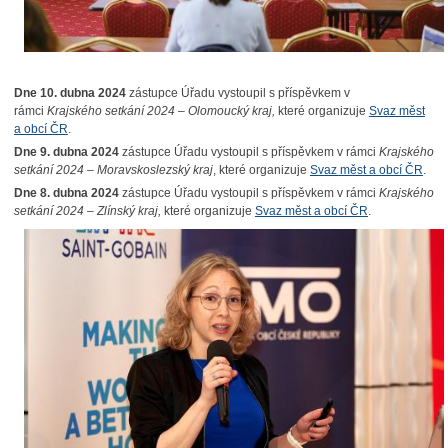
Dne 10
. dubna 2024
zástupce Úřadu vystoupil s příspěvkem v
rámci
Krajského setkání 2024 – Olomoucký kraj
,
které organizuje
Svaz měst
a obcí ČR
.
Dne 9. dubna 2024
zástupce Úřadu vystoupil s příspěvkem v rámci
Krajského
setkání 2024 –
Moravskoslezský kraj
, které organizuje
Svaz měst a obcí ČR
.
Dne 8. dubna 2024
zástupce Úřadu vystoupil s příspěvkem v rámci
Krajského
setkání 2024 – Zlínský kraj
,
které organizuje
Svaz měst a obcí ČR
.