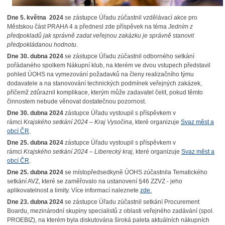
Dne 5. května 2024
se zástupce Úřadu zúčastnil vzdělávací akce pro
Městskou část PRAHA 4 a přednesl zde příspěvek na téma
Jedním z
předpokladů jak správně zadat veřejnou zakázku je správně stanovit
předpokládanou hodnotu
.
Dne 30. dubna 2024
se zástupce Úřadu zúčastnil odborného setkání
pořádaného spolkem Nákupní klub, na kterém ve dvou vstupech představil
pohled ÚOHS na vymezování požadavků na členy realizačního týmu
dodavatele a na stanovování technických podmínek veřejných zakázek,
přičemž zdůraznil komplikace, kterým může zadavatel čelit, pokud těmto
činnostem nebude věnovat dostatečnou pozornost.
Dne 30. dubna 2024
zástupce Úřadu vystoupil s příspěvkem v
rámci
Krajského setkání 2024 – Kraj Vysočina
,
které organizuje
Svaz měst a
obcí ČR
.
Dne 25. dubna 2024
zástupce Úřadu vystoupil s příspěvkem v
rámci
Krajského setkání 2024 – Liberecký kraj
,
které organizuje
Svaz měst a
obcí ČR
.
Dne 25. dubna 2024
se místopředsedkyně ÚOHS zúčastnila Tematického
setkání AVZ, které se zaměřovalo na ustanovení §46 ZZVZ - jeho
aplikovatelnost a limity. Více informací naleznete
zde.
Dne 23. dubna 2024
se zástupce Úřadu zúčastnil setkání Procurement
Boardu, mezinárodní skupiny specialistů z oblasti veřejného zadávání (spol.
PROEBIZ), na kterém byla diskutována široká paleta aktuálních nákupních