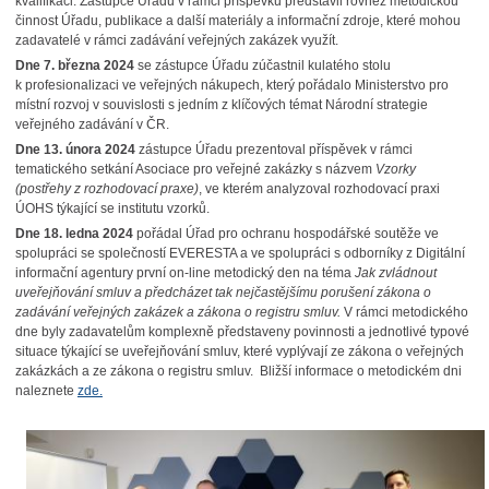
kvalifikaci. Zástupce Úřadu v rámci příspěvku představil rovněž metodickou
činnost Úřadu, publikace a další materiály a informační zdroje, které mohou
zadavatelé v rámci zadávání veřejných zakázek využít.
Dne 7. března 2024
se zástupce Úřadu zúčastnil kulatého stolu
k profesionalizaci ve veřejných nákupech, který pořádalo Ministerstvo pro
místní rozvoj v souvislosti s jedním z klíčových témat Národní strategie
veřejného zadávání v ČR.
Dne 13. února 2024
zástupce Úřadu prezentoval příspěvek v rámci
tematického setkání Asociace pro veřejné zakázky s názvem
Vzorky
(postřehy z rozhodovací praxe)
, ve kterém analyzoval rozhodovací praxi
ÚOHS týkající se institutu vzorků.
Dne 18. ledna 2024
pořádal Úřad pro ochranu hospodářské soutěže ve
spolupráci se společností EVERESTA a ve spolupráci s odborníky z Digitální
informační agentury první on-line metodický den na téma
Jak zvládnout
uveřejňování smluv a předcházet tak nejčastějšímu porušení zákona o
zadávání veřejných zakázek a zákona o registru smluv.
V rámci metodického
dne byly zadavatelům komplexně představeny povinnosti a jednotlivé typové
situace týkající se uveřejňování smluv, které vyplývají ze zákona o veřejných
zakázkách a ze zákona o registru smluv. Bližší informace o metodickém dni
naleznete
zde.