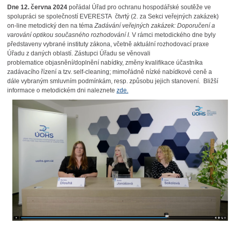
Dne 12. června 2024
pořádal Úřad pro ochranu hospodářské soutěže ve
spolupráci se společností EVERESTA čtvrtý (2. za Sekci veřejných zakázek)
on-line metodický den na téma
Zadávání veřejných zakázek: Doporučení a
varování optikou současného rozhodování I.
V rámci metodického dne byly
představeny vybrané instituty zákona, včetně aktuální rozhodovací praxe
Úřadu z daných oblastí. Zástupci Úřadu se věnovali
problematice objasnění/doplnění nabídky, změny kvalifikace účastníka
zadávacího řízení a tzv. self-cleaning; mimořádně nízké nabídkové ceně a
dále vybraným smluvním podmínkám, resp. způsobu jejich stanovení. Bližší
informace o metodickém dni naleznete
zde.