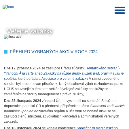
Veřejné zakázky
PŘEHLED VYBRANÝCH AKCÍ V ROCE 2024
Dne 12. prosince 2024
se zástupce Úřadu zúčastnil
Tematického setkání -
"Vánoční À la carte aneb Zakázky na různé druhy služeb (FM, právní) a jak je
soutěžit
, které pořádala
Asociace pro veřejné zakázky
V rámci uvedeného
setkání byl prezentován příspěvek, který obsahoval výběr rozhodovací praxe
ÚOHS související s tématem setkání (veřejné zakázky na služby se
zaměřením na facility management a právní služby).
Dne 25. listopadu 2024
zástupci Úřadu vystoupili na semináři Sdružení
dopravních podniků ČR a přednesli příspěvek na téma
Stanovení zadávacích
podmínek - pohled dozorového orgánu
a účastnili se bohaté diskuse se
zástupci členů sdružení, advokátních kanceláří a administrátorů veřejných
zakázek.
Dne 18. listopadu 2024
se konala konference
Společnosti medicínského