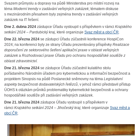
Svazem průmyslu a dopravy na půdě Ministerstva pro místní rozvoj na
téma
Moderní trendy v zadávání veřejných zakázek
; tématem diskuse
s mezinárodním přesahem byly zejména trendy v zadávání veřejných
zakázek na IT řešení.
Dne 2. dubna 2024
zástupce Úřadu vystoupil s příspěvkem v rámci
Krajského
setkání 2024 – Pardubický kraj
,
které organizuje
Svaz měst a obcí ČR
.
Dne 22. března 2024
se zástupci Úřadu zúčastnili konference HospiCon
2024; na konferenci byly ze strany Úřadu prezentovány příspěvky
Realizace
doporučení ze sektorového šetření aplikační praxe v oblasti veřejných
zakázek
a
Rozhodovací praxe Úřadu pro ochranu hospodářské soutěže z
oblasti zdravotnictví.
Dne 21. března 2024
se zástupce Úřadu zúčastnil kulatého stolu
pořádaného Národním úřadem pro kybernetickou a informační bezpečnost a
projektem Sinopsis na půdě Poslanecké sněmovny na téma
Legislativní
aspekty bezpečnosti dodavatelských řetězců
, v jehož rámci představil přístup
ÚOHS k otázkám průniků problematiky kybernetické bezpečnosti a ochrany
hospodářské soutěže při zadávání veřejných zakázek.
Dne 21. března 2024
zástupce Úřadu vystoupil s příspěvkem v
rámci
Krajského setkání 2024 – Jihočeský kraj
,
které organizuje
Svaz měst a
obcí ČR
.