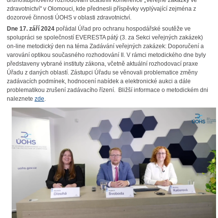
druhostupňového rozhodování účastnili konference „Veřejné zakázky ve
zdravotnictví" v Olomouci, kde přednesli příspěvky vyplývající zejména z
dozorové činnosti ÚOHS v oblasti zdravotnictví.
Dne 17. září 2024
pořádal Úřad pro ochranu hospodářské soutěže ve
spolupráci se společností EVERESTA pátý (3. za Sekci veřejných zakázek)
on-line metodický den na téma Zadávání veřejných zakázek: Doporučení a
varování optikou současného rozhodování II. V rámci metodického dne byly
představeny vybrané instituty zákona, včetně aktuální rozhodovací praxe
Úřadu z daných oblastí. Zástupci Úřadu se věnovali problematice změny
zadávacích podmínek, hodnocení nabídek a elektronické aukci a dále
problematikou zrušení zadávacího řízení. Bližší informace o metodickém dni
naleznete
zde
.