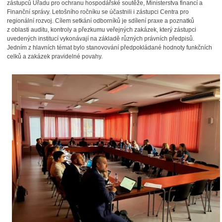
zástupců Úřadu pro ochranu hospodářské soutěže, Ministerstva financí a
Finanční správy. Letošního ročníku se účastnili i zástupci Centra pro
regionální rozvoj. Cílem setkání odborníků je sdílení praxe a poznatků
z oblasti auditu, kontroly a přezkumu veřejných zakázek, který zástupci
uvedených institucí vykonávají na základě různých právních předpisů.
Jedním z hlavních témat bylo stanovování předpokládané hodnoty funkčních
celků a zakázek pravidelné povahy.