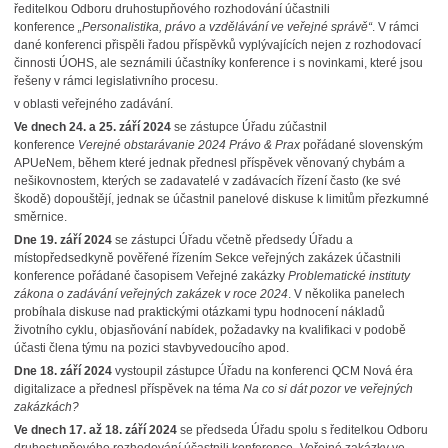
ředitelkou Odboru druhostupňového rozhodování účastnili
konference
„Personalistika, právo a vzdělávání ve veřejné správě“
. V rámci
dané konferenci přispěli řadou příspěvků vyplývajících nejen z rozhodovací
činnosti ÚOHS, ale seznámili účastníky konference i s novinkami, které jsou
řešeny v rámci legislativního procesu.
v oblasti veřejného zadávání.
Ve dnech 24. a 25. září 2024
se zástupce Úřadu zúčastnil
konference
Verejné obstarávanie 2024 Právo & Prax
pořádané slovenským
APUeNem, během které jednak přednesl příspěvek věnovaný chybám a
nešikovnostem, kterých se zadavatelé v zadávacích řízení často (ke své
škodě) dopouštějí, jednak se účastnil panelové diskuse k limitům přezkumné
směrnice.
Dne 19. září 2024
se zástupci Úřadu včetně předsedy Úřadu a
místopředsedkyně pověřené řízením Sekce veřejných zakázek účastnili
konference pořádané časopisem Veřejné zakázky
Problematické instituty
zákona o zadávání veřejných zakázek v roce 2024
. V několika panelech
probíhala diskuse nad praktickými otázkami typu hodnocení nákladů
životního cyklu, objasňování nabídek, požadavky na kvalifikaci v podobě
účasti člena týmu na pozici stavbyvedoucího apod.
Dne 18. září 2024
vystoupil zástupce Úřadu na konferenci QCM Nová éra
digitalizace a přednesl příspěvek na téma
Na co si dát pozor ve veřejných
zakázkách?
Ve dnech 17. až 18. září 2024
se předseda Úřadu spolu s ředitelkou Odboru