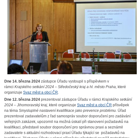
Dne 14. března 2024
zástupce Úřadu vystoupil s příspěvkem v
rámci
Krajského setkání 2024 – Středočeský kraj a hl. město Praha
,
které
organizuje
Svaz měst a obcí ČR
.
Dne 12. března 2024
prezentoval zástupce Úřadu v rámci
Krajského setkání
2024 – Jihomoravský kraj
, které organizuje
Svaz měst a obcí ČR
přísvěpek
na téma
Smysluplné nastavení kvalifikace jako prevence problému.
Úřad
prezentoval zadavatelům z řad samospráv soubor doporučení pro zadávání
veřejných zakázek, upozornil na možná úskalí při stanovení požadavků na
kvalifikaci, představil soubor doporučení pro správnou praxi a seznámil
zadavatele s aktuální rozhodovací praxí Úřadu týkající se požadavků na