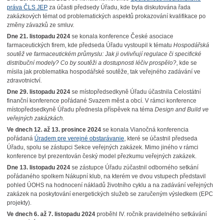
práva ČLS JEP
za účasti předsedy Úřadu, kde byla diskutována řada
zakázkových témat od problematických aspektů prokazování kvalifikace po
změny závazků ze smluv.
Dne 21. listopadu 2024
se konala konference České asociace
farmaceutických firem, kde předseda Úřadu vystoupil k tématu
Hospodářská
soutěž ve farmaceutickém průmyslu: Jak ji ovlivňují regulace či specifické
distribuční modely? Co by soutěži a dostupnosti léčiv prospělo?
, kde se
mísila jak problematika hospodářské soutěže, tak veřejného zadávání ve
zdravotnictví.
Dne 29. listopadu 2024
se místopředsedkyně Úřadu účastnila Celostátní
finanční konference pořádané Svazem měst a obcí. V rámci konference
místopředsedkyně Úřadu přednesla příspěvek na téma
Design and Build ve
veřejných zakázkách.
Ve dnech 12. až 13. prosince 2024
se konala Vianočná konferencia
pořádaná
Úradem pre verejné obstarávanie
, které se účastnil předseda
Úřadu, spolu se zástupci Sekce veřejných zakázek. Mimo jiného v rámci
konference byl prezentován český model přezkumu veřejných zakázek.
Dne 13. listopadu 2024
se zástupce Úřadu zúčastnil odborného setkání
pořádaného spolkem Nákupní klub, na kterém ve dvou vstupech představil
pohled ÚOHS na hodnocení nákladů životního cyklu a na zadávání veřejných
zakázek na poskytování energetických služeb se zaručeným výsledkem (EPC
projekty).
Ve dnech 6. až 7. listopadu 2024
proběhl IV. ročník pravidelného setkávání