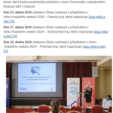
témat, která budou podrobněji probírána v rámci červnového zakázkového
festivalu eBF v Ostravě.
Dne 23. dubna 2024
zástupce Úřadu vystoupil s příspěvkem v
rámci
Krajského setkání 2024 – Ústecký kraj
, které organizuje
Svaz měst a
obcí ČR
.
Dne 17. dubna 2024
zástupce Úřadu vystoupil s příspěvkem v
rámci
Krajského setkání 2024 – Karlovarský kraj
,
které organizuje
Svaz měst
a obcí ČR
.
Dne 16. dubna 2024
zástupce Úřadu vystoupil s příspěvkem v rámci
Krajského setkání 2024 – Plzeňský kraj
,
které organizuje
Svaz měst a obcí
ČR
.