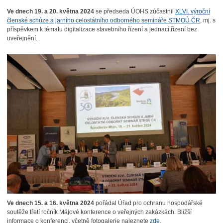
Ve dnech 19. a 20. května 2024
se předseda ÚOHS zúčastnil
XLVI. výroční
členské schůze a jarního celostátního odborného semináře STMOÚ ČR
, mj. s
příspěvkem k tématu digitalizace stavebního řízení a jednací řízení bez
uveřejnění.
Ve dnech 15. a 16. května 2024
pořádal Úřad pro ochranu hospodářské
soutěže třetí ročník Májové konference o veřejných zakázkách. Bližší
informace o konferenci, včetně fotogalerie naleznete
zde
.