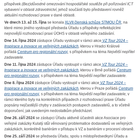
příspěvek
(Bez)důvodné omezování hospodářské soutěže při pořizování ICT
vybavení v oblasti zdravotnictví
, jehož součástí bylo představení rovněž
aktuální rozhodovací praxe v dané oblasti.
Ve dnech 13. až 15. října
se konala
XLVII členská schůze STMOU ČR
, na
které mimo jiného vystoupil předseda Úřadu s příspěvky reflektujícími
nejnovější rozhodovací praxi ÚOHS v oblasti veřejného zadávání.
Dne 14. řijna 2024
zástupce Úřadu vystoupil v rámci akce
VZ Tour 2024 –
Inspirace a inovace ve veřejných zakázkách
,
kterou v Hradci Králové
pořádá
Centrum pro regionální rozvoj
,
s příspěvkem na téma
Největší nepřítel
zadavatele.
Dne 11. řijna 2024
zástupce Úřadu vystoupil v rámci akce
VZ Tour 2024 –
Inspirace a inovace ve veřejných zakázkách
,
kterou v Brně pořádá
Centrum
pro regionální rozvoj
,
s příspěvkem na téma
Největší nepřítel zadavatele.
Dne 8. řijna 2024
zástupce Úřadu vystoupil v rámci akce
VZ Tour 2024 –
Inspirace a inovace ve veřejných zakázkách
,
kterou v Praze pořádá
Centrum
pro regionální rozvoj
,
s příspěvkem na téma
Největší nepřítel zadavatele,
v
rámci kterého byly na konkrétních případech z rozhodovací praxe Úřadu
popsány nejčastější chyby v zadávacích postupech zadavatelů, a to včetně
doporučení, jak uvedeným nedostatkům předcházet.
Dne 26. září 2024
se zástupci Úřadu aktivně účastnili akce Asociace pro
veřejné zakázky Kulatý stůl věnovaný problematice dodavatelů ve veřejných
zakázkách, konkrétně bariérám v přístupu k VZ a bariérám v procesní obraně.
Dne 25. září 2024
se předseda Úřadu, spolu s místopředsedkyní Úřadu a