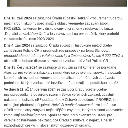
Dne 10. září 2024
se zástupce Úřadu zúčastnil setkání Procurement Boardu,
mezinárodní skupiny specialistů z oblasti veřejného zadávání (spol.
PROEBIZ), na kterém byly diskutovány dílčí změny vzdělávacího kurzu
„Digitální zakázkářský tým", a to v návaznosti na první ročník, který proběhl
v akademickém roce 2023-2024.
Dne 4. září 2024
se zástupci Úřadu zúčastnili Instrukčně metodického
zaměstnání Policie ČR a přednesli zde příspěvek na téma
Stanovení
předpokládané hodnoty veřejné zakázky
a
Změna závazku dle § 222 ZZVZ
a
účastnili se bohaté diskuse se zástupci zadavatelů z řad Policie ČR.
Dne 18. června 2024
se zástupce Úřadu zúčastnil konference pořádané
Asociací pro veřejné zakázky, v rámci které se ve svém příspěvku na pozadí
konkrétních rozhodnutí věnoval problematice nepřiměřených zadávacích
podmínek, kterými zadavatelé bezdůvodně omezují hospodářskou soutěž.
Ve dnech 11. až 14. června 2024
se zástupci Úřadu včetně včetně
místopředsedkyně pověřené řízením Sekce veřejných zakázek účastnili
nákupního festivalu eBF pořádaného v Ostravě společností PROEBIZ, kde
mimo jiné přednesli příspěvek
Největší nepřítel zadavatele
, ve kterém se
z širší perspektivy zabývali nejčastějšími chybami, kterými si sami zadavatelé
komplikují zadávací proces. Spolu se zástupci slovenského Úradu pre
veřejné obstarávanie pak zástupce Úřadu diskutoval o nejaktuálnějších
rozhodnutích českých i slovenských dozorových orgánů
.