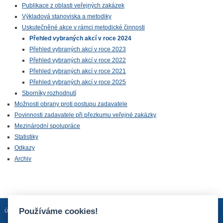
Publikace z oblasti veřejných zakázek
Výkladová stanoviska a metodiky
Uskutečněné akce v rámci metodické činnosti
Přehled vybraných akcí v roce 2024
Přehled vybraných akcí v roce 2023
Přehled vybraných akcí v roce 2022
Přehled vybraných akcí v roce 2021
Přehled vybraných akcí v roce 2025
Sborníky rozhodnutí
Možnosti obrany proti postupu zadavatele
Povinnosti zadavatele při přezkumu veřejné zakázky
Mezinárodní spolupráce
Statistiky
Odkazy
Archiv
Používáme cookies!
Úvodní stránka
Mapa stránek
Prohlášení o přístupnosti