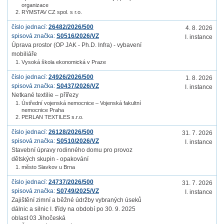
organizace
RÝMSTAV CZ spol. s r.o.
číslo jednací:
26482/2026/500
4. 8. 2026
spisová značka:
S0516/2026/VZ
I. instance
Úprava prostor (OP JAK - Ph.D. Infra) - vybavení
mobiliáře
Vysoká škola ekonomická v Praze
číslo jednací:
24926/2026/500
1. 8. 2026
spisová značka:
S0437/2026/VZ
I. instance
Netkané textilie – přířezy
Ústřední vojenská nemocnice – Vojenská fakultní
nemocnice Praha
PERLAN TEXTILES s.r.o.
číslo jednací:
26128/2026/500
31. 7. 2026
spisová značka:
S0510/2026/VZ
I. instance
Stavební úpravy rodinného domu pro provoz
dětských skupin - opakování
město Slavkov u Brna
číslo jednací:
24737/2026/500
31. 7. 2026
spisová značka:
S0749/2025/VZ
I. instance
Zajištění zimní a běžné údržby vybraných úseků
dálnic a silnic I. třídy na období po 30. 9. 2025
oblast 03 Jihočeská