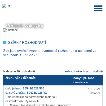
Veřejné zakázky
SBÍRKY ROZHODNUTÍ
Zde jsou uveřejňována pravomocná rozhodnutí a usnesení ve
věcí podle § 272 ZZVZ
Nalezeno 30 rozhodnutí.
zobrazit všechna rozhodnutí
číslo / věc / účastníci
nabytí pr. moci
/
instance
číslo jednací:
25541/2026/500
5. 8. 2026
spisová značka:
S0421/2026/VZ
I. instance
Hala chemického posypového materiálu
cestmistrovství Rýmařov III
Správa silnic Moravskoslezského kraje, příspěvková