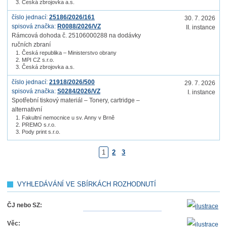
Česká zbrojovka a.s.
číslo jednací:
25186/2026/161
30. 7. 2026
spisová značka:
R0088/2026/VZ
II. instance
Rámcová dohoda č. 25106000288 na dodávky
ručních zbraní
Česká republika – Ministerstvo obrany
MPI CZ s.r.o.
Česká zbrojovka a.s.
číslo jednací:
21918/2026/500
29. 7. 2026
spisová značka:
S0284/2026/VZ
I. instance
Spotřební tiskový materiál – Tonery, cartridge –
alternativní
Fakultní nemocnice u sv. Anny v Brně
PREMO s.r.o.
Pody print s.r.o.
1
2
3
VYHLEDÁVÁNÍ VE SBÍRKÁCH ROZHODNUTÍ
ČJ nebo SZ:
Věc: