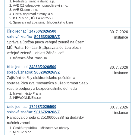
Ředitelství silnic a dálnic s.p.
AVE CZ odpadové hospodářství s.r.o.
AVE Kladno s.r.o.
ČNES dopravní stavby, a.s.
B E S s.r.o., IČO 43792553
Správa a údržba silnic Jihočeského kraje
číslo jednací:
24750/2026/500
30. 7. 2026
spisová značka:
S0153/2025/VZ
I. instance
Správa a údržba ploch veřejné zeleně na území
MČ Praha 10 - část B „Správa a údržba ploch
veřejné zeleně – oblast Záběhlice“
městská část Praha 10
číslo jednací:
24863/2026/500
30. 7. 2026
spisová značka:
S0328/2026/VZ
I. instance
Zajištění služby elektronického pečetění a
souvisejících kvalifikovaných služeb formou SaaS
včetně podpory a bezpečnostního dohledu
hlavní město Praha
iNEWONLINE s.r.o.
číslo jednací:
17468/2026/500
30. 7. 2026
spisová značka:
S0167/2026/VZ
I. instance
Rámcová dohoda č. 25106000288 na dodávky
ručních zbraní
Česká republika – Ministerstvo obrany
MPI CZ s.r.o.