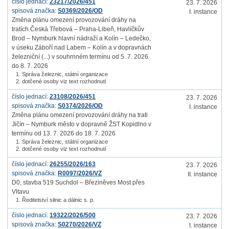
číslo jednací:
23217/2026/451
23. 7. 2026
spisová značka:
S0369/2026/OD
I. instance
Změna plánu omezení provozování dráhy na
tratích Česká Třebová – Praha-Libeň, Havlíčkův
Brod – Nymburk hlavní nádraží a Kolín – Ledečko,
v úseku Záboří nad Labem – Kolín a v dopravnách
železniční (...) v souhrnném termínu od 5. 7. 2026
do 8. 7. 2026
Správa železnic, státní organizace
dotčené osoby viz text rozhodnutí
číslo jednací:
23108/2026/451
23. 7. 2026
spisová značka:
S0374/2026/OD
I. instance
Změna plánu omezení provozování dráhy na trati
Jičín – Nymburk město v dopravně ŽST Kopidlno v
termínu od 13. 7. 2026 do 18. 7. 2026
Správa železnic, státní organizace
dotčené osoby viz text rozhodnutí
číslo jednací:
26255/2026/163
23. 7. 2026
spisová značka:
R0097/2026/VZ
II. instance
D0, stavba 519 Suchdol – Březiněves Most přes
Vltavu
Ředitelství silnic a dálnic s. p.
číslo jednací:
19322/2026/500
23. 7. 2026
spisová značka:
S0270/2026/VZ
I. instance