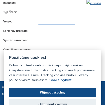
Instance:
Typ řízení:
Výrok:
Leniency program:
Využito narovnání:
Compliance program:
Používáme cookies!
Dobrý den, tento web používá nejnutnější cookies
k zajištění své funkčnosti a tracking cookies k porozumění
vaší interakce s ním. Tracking cookies budou uloženy
pouze s vaším souhlasem.
Chci si vybrat
Úvodní stránka
Mapa stránek
Prohlášení o přístupnosti
Přijmout všechny
Sledujte nás:
Odmítnout všechny