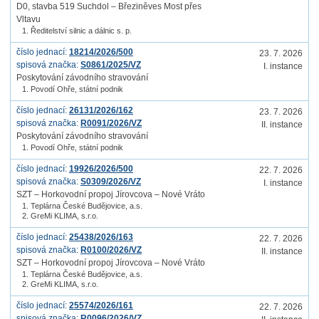
D0, stavba 519 Suchdol – Březiněves Most přes
Vltavu
Ředitelství silnic a dálnic s. p.
číslo jednací:
18214/2026/500
23. 7. 2026
spisová značka:
S0861/2025/VZ
I. instance
Poskytování závodního stravování
Povodí Ohře, státní podnik
číslo jednací:
26131/2026/162
23. 7. 2026
spisová značka:
R0091/2026/VZ
II. instance
Poskytování závodního stravování
Povodí Ohře, státní podnik
číslo jednací:
19926/2026/500
22. 7. 2026
spisová značka:
S0309/2026/VZ
I. instance
SZT – Horkovodní propoj Jírovcova – Nové Vráto
Teplárna České Budějovice, a.s.
GreMi KLIMA, s.r.o.
číslo jednací:
25438/2026/163
22. 7. 2026
spisová značka:
R0100/2026/VZ
II. instance
SZT – Horkovodní propoj Jírovcova – Nové Vráto
Teplárna České Budějovice, a.s.
GreMi KLIMA, s.r.o.
číslo jednací:
25574/2026/161
22. 7. 2026
spisová značka:
R0096/2026/VZ