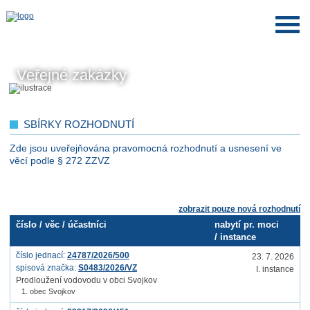
Veřejné zakázky
SBÍRKY ROZHODNUTÍ
Zde jsou uveřejňována pravomocná rozhodnutí a usnesení ve
věcí podle § 272 ZZVZ
zobrazit pouze nová rozhodnutí
číslo / věc / účastníci
nabytí pr. moci
/
instance
číslo jednací:
24787/2026/500
23. 7. 2026
spisová značka:
S0483/2026/VZ
I. instance
Prodloužení vodovodu v obci Svojkov
obec Svojkov