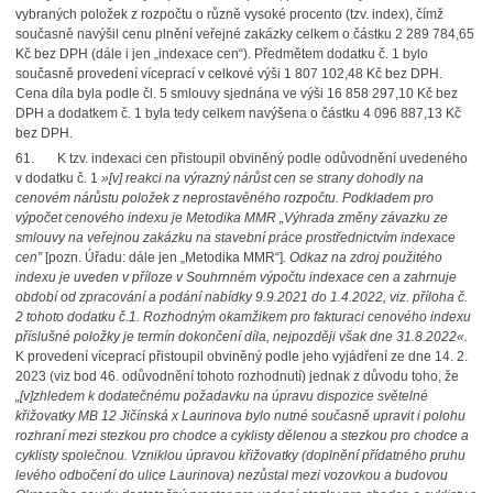
vybraných položek z rozpočtu o různě vysoké procento (tzv. index), čímž
současně navýšil cenu plnění veřejné zakázky celkem o částku 2 289 784,65
Kč bez DPH (dále i jen „indexace cen“). Předmětem dodatku č. 1 bylo
současně provedení víceprací v celkové výši 1 807 102,48 Kč bez DPH.
Cena díla byla podle čl. 5 smlouvy sjednána ve výši 16 858 297,10 Kč bez
DPH a dodatkem č. 1 byla tedy celkem navýšena o částku 4 096 887,13 Kč
bez DPH.
61. K tzv. indexaci cen přistoupil obviněný podle odůvodnění uvedeného
v dodatku č. 1
»[v] reakci na výrazný nárůst cen se strany dohodly na
cenovém nárůstu položek z neprostavěného rozpočtu. Podkladem pro
výpočet cenového indexu je Metodika MMR „Výhrada změny závazku ze
smlouvy na veřejnou zakázku na stavební práce prostřednictvím indexace
cen”
[pozn. Úřadu: dále jen „Metodika MMR“]
. Odkaz na zdroj použitého
indexu je uveden v příloze v Souhrnném výpočtu indexace cen a zahrnuje
období od zpracování a podání nabídky 9.9.2021 do 1.4.2022, viz. příloha č.
2 tohoto dodatku č.1. Rozhodným okamžikem pro fakturaci cenového indexu
příslušné položky je termín dokončení díla, nejpozději však dne 31.8.2022«.
K provedení víceprací přistoupil obviněný podle jeho vyjádření ze dne 14. 2.
2023 (viz bod 46. odůvodnění tohoto rozhodnutí) jednak z důvodu toho, že
„[v]zhledem k dodatečnému požadavku na úpravu dispozice světelné
křižovatky MB 12 Jičínská x Laurinova bylo nutné současně upravit i polohu
rozhraní mezi stezkou pro chodce a cyklisty dělenou a stezkou pro chodce a
cyklisty společnou. Vzniklou úpravou křižovatky (doplnění přídatného pruhu
levého odbočení do ulice Laurinova) nezůstal mezi vozovkou a budovou