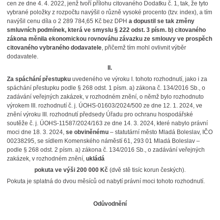
cen ze dne 4. 4. 2022, jenž tvoří přílohu citovaného Dodatku č. 1, tak, že tyto
vybrané položky z rozpočtu navýšil o různě vysoké procento (tzv. index), a tím
navýšil cenu díla o 2 289 784,65 Kč bez DPH
a dopustil se tak změny
smluvních podmínek, která ve smyslu § 222 odst. 3 písm.
b) citovaného
zákona měnila ekonomickou rovnováhu závazku ze smlouvy ve prospěch
citovaného vybraného dodavatele
, přičemž tím mohl ovlivnit výběr
dodavatele.
II.
Za spáchání přestupku
uvedeného ve výroku I. tohoto rozhodnutí, jako i za
spáchání přestupku podle § 268 odst. 1 písm. a) zákona č. 134/2016 Sb., o
zadávání veřejných zakázek, v rozhodném znění, o němž bylo rozhodnuto
výrokem III. rozhodnutí č. j. ÚOHS-01603/2024/500 ze dne 12. 1. 2024, ve
znění výroku III. rozhodnutí předsedy Úřadu pro ochranu hospodářské
soutěže č. j. ÚOHS-11587/2024/163 ze dne 14. 3. 2024, které nabylo právní
moci dne 18. 3. 2024,
se obviněnému
– statutární město Mladá Boleslav, IČO
00238295, se sídlem Komenského náměstí 61, 293 01 Mladá Boleslav –
podle § 268 odst. 2 písm. a) zákona č. 134/2016 Sb., o zadávání veřejných
zakázek, v rozhodném znění,
ukládá
pokuta ve výši 200 000 Kč
(dvě stě tisíc korun českých).
Pokuta je splatná do dvou měsíců od nabytí právní moci tohoto rozhodnutí.
Odůvodnění