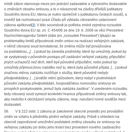
místě zákon stanovuje meze pro jednání zadavatele a vybraného dodavatele
o změnách obsahu smlouvy, a to v návaznosti na závěry dřívější judikatury
Soudního dvora EU, kterou je nutno společně s judikaturou českých soudů, a
rovněž tak rozhodovací praxi Úřadu při výkladu citovaného ustanovení
zákona aplikovat
[3]
. V této souvislosti je potřeba zmínit zejména rozsudek
Soudního dvora EU sp. zn. C-454/06 ze dne 19. 6. 2008 ve věci Pressetext
Nachrichtenagentur GmbH (dále jen „rozsudek Pressetext“) týkající se
problematiky limitů přípustnosti změn smluv na realizaci veřejných zakázek,
v němž citovaný soud konstatoval, že změna může být považována
za podstatnou,
„[…] pokud by zavedla podmínky, které by umožnily, pokud by
se vyskytovaly v původním postupu při zadávání veřejné zakázky, připuštění
jiných uchazečů než těch, kteří byli původně připuštěni, nebo pokud by
umožnily přijmout jinou nabídku než tu, která byla původně přijata. […] pokud
značnou měrou zakázku rozšiřuje o služby, které původně nebyly
předpokládány. […] jestliže mění způsobem, který nebyl v podmínkách
původní zakázky předpokládán, hospodářskou rovnováhu smlouvy ve
prospěch poskytovatele, jemuž byla zakázka zadána
“
. V uvedeném rozsudku
tedy citovaný soud vymezil konkrétní hranice přípustnosti změny smlouvy tak,
aby nedošlo k obcházení smyslu zákona, resp. narušení rovné soutěže mezi
dodavateli.
56. V § 222 odst. 1 zákona je zakotvené obecné pravidlo pro provádění
změn ve vztahu k předmětu plnění veřejné zakázky. Právě s ohledem na
obecně zapovězené umožnění podstatné změny závazku ze smlouvy na
veřejnou zakázku po dobu jeho trvání bez provedení nového zadávacího