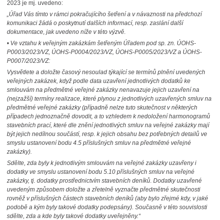
2023 je mj. uvedeno:
„Úřad Vás tímto v rámci pokračujícího šetření a v návaznosti na předchozí
komunikaci žádá o poskytnutí dalších informací, resp. zaslání další
dokumentace, jak uvedeno níže v této výzvě.
• Ve vztahu k veřejným zakázkám šetřeným Úřadem pod sp. zn. ÚOHS-
P0003/2023/VZ, ÚOHS-P0004/2023/VZ, ÚOHS-P0005/2023/VZ a ÚOHS-
P0007/2023/VZ:
Vysvětlete a doložte časový nesoulad týkající se termínů plnění uvedených
veřejných zakázek, když podle data uzavření jednotlivých dodatků ke
smlouvám na předmětné veřejné zakázky nenavazuje jejich uzavření na
(nejzažší) termíny realizace, které plynou z jednotlivých uzavřených smluv na
předmětné veřejné zakázky (případně nelze tuto skutečnost v některých
případech jednoznačně dovodit, a to vzhledem k nedoložení harmonogramů
stavebních prací, které dle znění jednotlivých smluv na veřejné zakázky mají
být jejich nedílnou součástí, resp. k jejich obsahu bez potřebných detailů ve
smyslu ustanovení bodu 4.5 příslušných smluv na předmětné veřejné
zakázky).
Sdělte, zda byly k jednotlivým smlouvám na veřejné zakázky uzavřeny i
dodatky ve smyslu ustanovení bodu 5.10 příslušných smluv na veřejné
zakázky, tj. dodatky prostřednictvím stavebních deníků. Dodatky uzavřené
uvedeným způsobem doložte a zřetelně vyznačte předmětné skutečnosti
rovněž v příslušných částech stavebních deníků (aby bylo zřejmé kdy, v jaké
podobě a kým byly takové dodatky podepsány). Současně v této souvislosti
sdělte, zda a kde byly takové dodatky uveřejněny.“