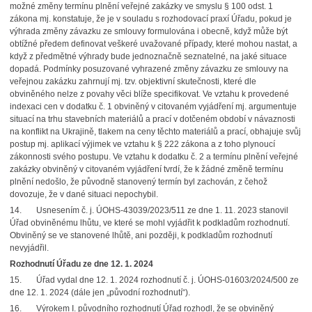
možné změny termínu plnění veřejné zakázky ve smyslu § 100 odst. 1
zákona mj. konstatuje, že je v souladu s rozhodovací praxí Úřadu, pokud je
výhrada změny závazku ze smlouvy formulována i obecně, když může být
obtížné předem definovat veškeré uvažované případy, které mohou nastat, a
když z předmětné výhrady bude jednoznačně seznatelné, na jaké situace
dopadá. Podmínky posuzované vyhrazené změny závazku ze smlouvy na
veřejnou zakázku zahrnují mj. tzv. objektivní skutečnosti, které dle
obviněného nelze z povahy věci blíže specifikovat. Ve vztahu k provedené
indexaci cen v dodatku č. 1 obviněný v citovaném vyjádření mj. argumentuje
situací na trhu stavebních materiálů a prací v dotčeném období v návaznosti
na konflikt na Ukrajině, tlakem na ceny těchto materiálů a prací, obhajuje svůj
postup mj. aplikací výjimek ve vztahu k § 222 zákona a z toho plynoucí
zákonnosti svého postupu. Ve vztahu k dodatku č. 2 a termínu plnění veřejné
zakázky obviněný v citovaném vyjádření tvrdí, že k žádné změně termínu
plnění nedošlo, že původně stanovený termín byl zachován, z čehož
dovozuje, že v dané situaci nepochybil.
14. Usnesením č. j. ÚOHS-43039/2023/511 ze dne 1. 11. 2023 stanovil
Úřad obviněnému lhůtu, ve které se mohl vyjádřit k podkladům rozhodnutí.
Obviněný se ve stanovené lhůtě, ani později, k podkladům rozhodnutí
nevyjádřil.
Rozhodnutí Úřadu ze dne 12. 1. 2024
15. Úřad vydal dne 12. 1. 2024 rozhodnutí č. j. ÚOHS-01603/2024/500 ze
dne 12. 1. 2024 (dále jen „původní rozhodnutí“).
16. Výrokem I. původního rozhodnutí Úřad rozhodl, že se obviněný