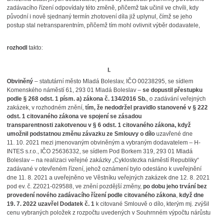
zadávacího řízení odpovídaly této změně, přičemž tak učinil ve chvíli, kdy
původní i nově sjednaný termín zhotovení díla již uplynul, čímž se jeho
postup stal netransparentním, přičemž tím mohl ovlivnit výběr dodavatele,
rozhodl
takto:
I.
Obviněný
– statutární město Mladá Boleslav, IČO 00238295, se sídlem
Komenského náměstí 61, 293 01 Mladá Boleslav –
se dopustil přestupku
podle § 268 odst. 1 písm. a) zákona č. 134/2016 Sb.
, o zadávání veřejných
zakázek, v rozhodném znění,
tím, že nedodržel pravidlo stanovené v § 222
odst. 1 citovaného zákona ve spojení se zásadou
transparentnosti zakotvenou v § 6 odst. 1 citovaného zákona, když
umožnil podstatnou změnu závazku ze Smlouvy o dílo
uzavřené dne
11. 10. 2021 mezi jmenovaným obviněným a vybraným dodavatelem – H-
INTES s.r.o., IČO 25636332, se sídlem Pod Borkem 319, 293 01 Mladá
Boleslav – na realizaci veřejné zakázky „Cyklostezka náměstí Republiky“
zadávané v otevřeném řízení, jehož oznámení bylo odesláno k uveřejnění
dne 11. 8. 2021 a uveřejněno ve Věstníku veřejných zakázek dne 12. 8. 2021
pod ev. č. Z2021-029588, ve znění pozdější změny,
po dobu jeho trvání bez
provedení nového zadávacího řízení podle citovaného zákona
,
když dne
19. 7. 2022 uzavřel Dodatek č. 1
k citované Smlouvě o dílo, kterým mj. zvýšil
cenu vybraných položek z rozpočtu uvedených v Souhrnném výpočtu nárůstu