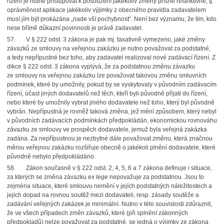
řízení je nutné přistupovat k posouzení jakékoliv změny přísně restriktivně, tj.
oprávněnost aplikace jakékoliv výjimky z obecného pravidla zadavatelem
musí jím být prokázána „nade vší pochybnost“. Není bez významu, že tím, kdo
nese břímě důkazní povinnosti je právě zadavatel.
57. V § 222 odst. 3 zákona je pak mj. taxativně vymezeno, jaké změny
závazků ze smlouvy na veřejnou zakázku je nutno považovat za podstatné,
a tedy nepřípustné bez toho, aby zadavatel realizoval nové zadávací řízení. Z
dikce § 222 odst. 3 zákona vyplývá, že za podstatnou změnu závazku
ze smlouvy na veřejnou zakázku lze považovat takovou změnu smluvních
podmínek, které by umožnily, pokud by se vyskytovaly v původním zadávacím
řízení, účast jiných dodavatelů než těch, kteří byli původně přijati do řízení,
nebo které by umožnily vybrat jiného dodavatele než toho, který byl původně
vybrán. Nepřípustná je rovněž taková změna, jež mění způsobem, který nebyl
v původních zadávacích podmínkách předpokládán, ekonomickou rovnováhu
závazku ze smlouvy ve prospěch dodavatele, jemuž byla veřejná zakázka
zadána. Za nepřípustnou je nezbytné dále považovat změnu, která značnou
měrou veřejnou zakázku rozšiřuje obecně o jakékoli plnění dodavatele, které
původně nebylo předpokládáno.
58. Zákon současně v § 222 odst. 2, 4, 5, 6 a 7 zákona definuje i situace,
za kterých se změna závazku
ex lege
nepovažuje za podstatnou. Jsou to
zejména situace, které smlouvu nemění v jejích podstatných náležitostech a
jejich dopad na rovnou soutěž mezi dodavateli, resp. zásady soutěže a
zadávání veřejných zakázek je minimální. Nutno v této souvislosti zdůraznit,
že ve všech případech změn závazků, které (při splnění zákonných
předpokladů) nelze považovat za podstatné, se jedná o výjimky ze zákona