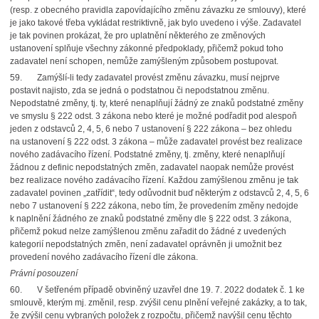
(resp. z obecného pravidla zapovídajícího změnu závazku ze smlouvy), které
je jako takové třeba vykládat restriktivně, jak bylo uvedeno i výše. Zadavatel
je tak povinen prokázat, že pro uplatnění některého ze změnových
ustanovení splňuje všechny zákonné předpoklady, přičemž pokud toho
zadavatel není schopen, nemůže zamýšleným způsobem postupovat.
59. Zamýšlí-li tedy zadavatel provést změnu závazku, musí nejprve
postavit najisto, zda se jedná o podstatnou či nepodstatnou změnu.
Nepodstatné změny, tj. ty, které nenaplňují žádný ze znaků podstatné změny
ve smyslu § 222 odst. 3 zákona nebo které je možné podřadit pod alespoň
jeden z odstavců 2, 4, 5, 6 nebo 7 ustanovení § 222 zákona – bez ohledu
na ustanovení § 222 odst. 3 zákona – může zadavatel provést bez realizace
nového zadávacího řízení. Podstatné změny, tj. změny, které nenaplňují
žádnou z definic nepodstatných změn, zadavatel naopak nemůže provést
bez realizace nového zadávacího řízení. Každou zamýšlenou změnu je tak
zadavatel povinen „zatřídit“, tedy odůvodnit buď některým z odstavců 2, 4, 5, 6
nebo 7 ustanovení § 222 zákona, nebo tím, že provedením změny nedojde
k naplnění žádného ze znaků podstatné změny dle § 222 odst. 3 zákona,
přičemž pokud nelze zamýšlenou změnu zařadit do žádné z uvedených
kategorií nepodstatných změn, není zadavatel oprávněn ji umožnit bez
provedení nového zadávacího řízení dle zákona.
Právní posouzení
60. V šetřeném případě obviněný uzavřel dne 19. 7. 2022 dodatek č. 1 ke
smlouvě, kterým mj. změnil, resp. zvýšil cenu plnění veřejné zakázky, a to tak,
že zvýšil cenu vybraných položek z rozpočtu, přičemž navýšil cenu těchto