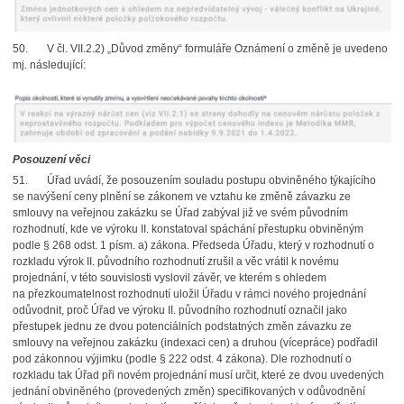
50. V čl. VII.2.2) „Důvod změny“ formuláře Oznámení o změně je uvedeno
mj. následující:
Posouzení věci
51. Úřad uvádí, že posouzením souladu postupu obviněného týkajícího
se navýšení ceny plnění se zákonem ve vztahu ke změně závazku ze
smlouvy na veřejnou zakázku se Úřad zabýval již ve svém původním
rozhodnutí, kde ve výroku II. konstatoval spáchání přestupku obviněným
podle § 268 odst. 1 písm. a) zákona. Předseda Úřadu, který v rozhodnutí o
rozkladu výrok II. původního rozhodnutí zrušil a věc vrátil k novému
projednání, v této souvislosti vyslovil závěr, ve kterém s ohledem
na přezkoumatelnost rozhodnutí uložil Úřadu v rámci nového projednání
odůvodnit, proč Úřad ve výroku II. původního rozhodnutí označil jako
přestupek jednu ze dvou potenciálních podstatných změn závazku ze
smlouvy na veřejnou zakázku (indexaci cen) a druhou (vícepráce) podřadil
pod zákonnou výjimku (podle § 222 odst. 4 zákona). Dle rozhodnutí o
rozkladu tak Úřad při novém projednání musí určit, které ze dvou uvedených
jednání obviněného (provedených změn) specifikovaných v odůvodnění