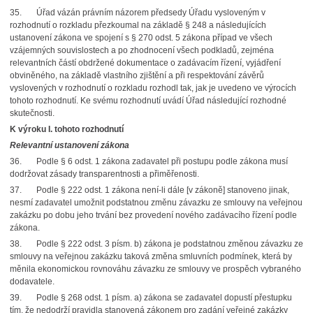
35. Úřad vázán právním názorem předsedy Úřadu vysloveným v
rozhodnutí o rozkladu přezkoumal na základě § 248 a následujících
ustanovení zákona ve spojení s § 270 odst. 5 zákona případ ve všech
vzájemných souvislostech a po zhodnocení všech podkladů, zejména
relevantních částí obdržené dokumentace o zadávacím řízení, vyjádření
obviněného, na základě vlastního zjištění a při respektování závěrů
vyslovených v rozhodnutí o rozkladu rozhodl tak, jak je uvedeno ve výrocích
tohoto rozhodnutí. Ke svému rozhodnutí uvádí Úřad následující rozhodné
skutečnosti.
K výroku I. tohoto rozhodnutí
Relevantní ustanovení zákona
36. Podle § 6 odst. 1 zákona zadavatel při postupu podle zákona musí
dodržovat zásady transparentnosti a přiměřenosti.
37. Podle § 222 odst. 1 zákona není-li dále [v zákoně] stanoveno jinak,
nesmí zadavatel umožnit podstatnou změnu závazku ze smlouvy na veřejnou
zakázku po dobu jeho trvání bez provedení nového zadávacího řízení podle
zákona.
38. Podle § 222 odst. 3 písm. b) zákona je podstatnou změnou závazku ze
smlouvy na veřejnou zakázku taková změna smluvních podmínek, která by
měnila ekonomickou rovnováhu závazku ze smlouvy ve prospěch vybraného
dodavatele.
39. Podle § 268 odst. 1 písm. a) zákona se zadavatel dopustí přestupku
tím, že nedodrží pravidla stanovená zákonem pro zadání veřejné zakázky