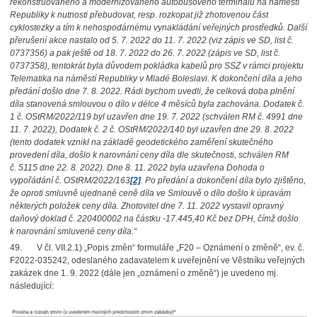
rekonstruovaného a modernizovaného autobusového terminálu na náměstí
Republiky k nutnosti přebudovat, resp. rozkopat již zhotovenou část
cyklostezky a tím k nehospodárnému vynakládání veřejných prostředků. Další
přerušení akce nastalo od 5. 7. 2022 do 11. 7. 2022 (viz zápis ve SD, list č.
0737356) a pak ještě od 18. 7. 2022 do 26. 7. 2022 (zápis ve SD, list č.
0737358), tentokrát byla důvodem pokládka kabelů pro SSZ v rámci projektu
Telematika na náměstí Republiky v Mladé Boleslavi. K dokončení díla a jeho
předání došlo dne 7. 8. 2022. Rádi bychom uvedli, že celková doba plnění
díla stanovená smlouvou o dílo v délce 4 měsíců byla zachována. Dodatek č.
1 č. OStRM/2022/119 byl uzavřen dne 19. 7. 2022 (schválen RM č. 4991 dne
11. 7. 2022), Dodatek č. 2 č. OStRM/2022/140 byl uzavřen dne 29. 8. 2022
(tento dodatek vznikl na základě geodetického zaměření skutečného
provedení díla, došlo k narovnání ceny díla dle skutečnosti, schválen RM
č. 5115 dne 22. 8. 2022). Dne 8. 11. 2022 byla uzavřena Dohoda o
vypořádání č. OStRM/2022/163
[2]
. Po předání a dokončení díla bylo zjištěno,
že oproti smluvně ujednané ceně díla ve Smlouvě o dílo došlo k úpravám
některých položek ceny díla. Zhotovitel dne 7. 11. 2022 vystavil opravný
daňový doklad č. 220400002 na částku -17.445,40 Kč bez DPH, čímž došlo
k narovnání smluvené ceny díla.“
49. V čl. VII.2.1) „Popis změn“ formuláře „F20 – Oznámení o změně“, ev. č.
F2022-035242, odeslaného zadavatelem k uveřejnění ve Věstníku veřejných
zakázek dne 1. 9. 2022 (dále jen „oznámení o změně“) je uvedeno mj.
následující: