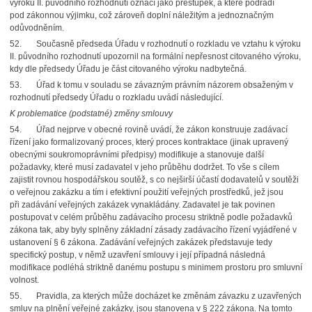
výroku II. původního rozhodnutí označí jako přestupek, a které podřadí
pod zákonnou výjimku, což zároveň doplní náležitým a jednoznačným
odůvodněním.
52. Současně předseda Úřadu v rozhodnutí o rozkladu ve vztahu k výroku
II. původního rozhodnutí upozornil na formální nepřesnost citovaného výroku,
kdy dle předsedy Úřadu je část citovaného výroku nadbytečná.
53. Úřad k tomu v souladu se závazným právním názorem obsaženým v
rozhodnutí předsedy Úřadu o rozkladu uvádí následující.
K problematice (podstatné) změny smlouvy
54. Úřad nejprve v obecné rovině uvádí, že zákon konstruuje zadávací
řízení jako formalizovaný proces, který proces kontraktace (jinak upravený
obecnými soukromoprávními předpisy) modifikuje a stanovuje další
požadavky, které musí zadavatel v jeho průběhu dodržet. To vše s cílem
zajistit rovnou hospodářskou soutěž, s co nejširší účastí dodavatelů v soutěži
o veřejnou zakázku a tím i efektivní použití veřejných prostředků, jež jsou
při zadávání veřejných zakázek vynakládány. Zadavatel je tak povinen
postupovat v celém průběhu zadávacího procesu striktně podle požadavků
zákona tak, aby byly splněny základní zásady zadávacího řízení vyjádřené v
ustanovení § 6 zákona. Zadávání veřejných zakázek představuje tedy
specifický postup, v němž uzavření smlouvy i její případná následná
modifikace podléhá striktně danému postupu s minimem prostoru pro smluvní
volnost.
55. Pravidla, za kterých může docházet ke změnám závazku z uzavřených
smluv na plnění veřejné zakázky, jsou stanovena v § 222 zákona. Na tomto