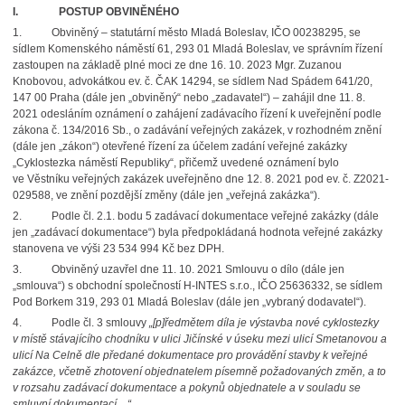
I.
POSTUP OBVINĚNÉHO
1. Obviněný – statutární město Mladá Boleslav, IČO 00238295, se
sídlem Komenského náměstí 61, 293 01 Mladá Boleslav, ve správním řízení
zastoupen na základě plné moci ze dne 16. 10. 2023 Mgr. Zuzanou
Knobovou, advokátkou ev. č. ČAK 14294, se sídlem Nad Spádem 641/20,
147 00 Praha (dále jen „obviněný“ nebo „zadavatel“) – zahájil dne 11. 8.
2021 odesláním oznámení o zahájení zadávacího řízení k uveřejnění podle
zákona č. 134/2016 Sb., o zadávání veřejných zakázek, v rozhodném znění
(dále jen „zákon“) otevřené řízení za účelem zadání veřejné zakázky
„Cyklostezka náměstí Republiky“, přičemž uvedené oznámení bylo
ve Věstníku veřejných zakázek uveřejněno dne 12. 8. 2021 pod ev. č. Z2021-
029588, ve znění pozdější změny (dále jen „veřejná zakázka“).
2. Podle čl. 2.1. bodu 5 zadávací dokumentace veřejné zakázky (dále
jen „zadávací dokumentace“) byla předpokládaná hodnota veřejné zakázky
stanovena ve výši 23 534 994 Kč bez DPH.
3. Obviněný uzavřel dne 11. 10. 2021 Smlouvu o dílo (dále jen
„smlouva“) s obchodní společností H-INTES s.r.o., IČO 25636332, se sídlem
Pod Borkem 319, 293 01 Mladá Boleslav (dále jen „vybraný dodavatel“).
4. Podle čl. 3 smlouvy
„[p]ředmětem díla je výstavba nové cyklostezky
v místě stávajícího chodníku v ulici Jičínské v úseku mezi ulicí Smetanovou a
ulicí Na Celně dle předané dokumentace pro provádění stavby k veřejné
zakázce, včetně zhotovení objednatelem písemně požadovaných změn, a to
v rozsahu zadávací dokumentace a pokynů objednatele a v souladu se
smluvní dokumentací…“
.