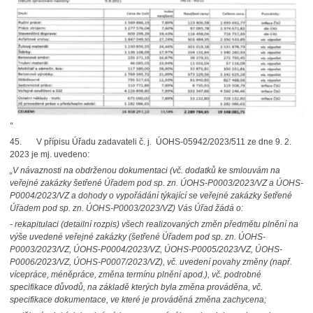
“
45. V přípisu Úřadu zadavateli č. j. ÚOHS-05942/2023/511 ze dne 9. 2.
2023 je mj. uvedeno:
„V návaznosti na obdrženou dokumentaci (vč. dodatků ke smlouvám na
veřejné zakázky šetřené Úřadem pod sp. zn. ÚOHS-P0003/2023/VZ a ÚOHS-
P0004/2023/VZ a dohody o vypořádání týkající se veřejné zakázky šetřené
Úřadem pod sp. zn. ÚOHS-P0003/2023/VZ) Vás Úřad žádá o:
- rekapitulaci (detailní rozpis) všech realizovaných změn předmětu plnění na
výše uvedené veřejné zakázky (šetřené Úřadem pod sp. zn. ÚOHS-
P0003/2023/VZ, ÚOHS-P0004/2023/VZ, ÚOHS-P0005/2023/VZ, ÚOHS-
P0006/2023/VZ, ÚOHS-P0007/2023/VZ), vč. uvedení povahy změny (např.
vícepráce, méněpráce, změna termínu plnění apod.), vč. podrobné
specifikace důvodů, na základě kterých byla změna prováděna, vč.
specifikace dokumentace, ve které je prováděná změna zachycena;