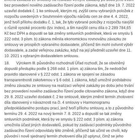
bez provedení nového zadávacího řízení podle zákona, když dne 19. 7. 2022
uzavřel dodatek č. 1 ke smlouvě, kterým mj. zvýšil cenu vybraných položek z
rozpočtu uvedených v Souhrnném výpočtu nárůstu cen ze dne 4. 4. 2022,
jenž tvoří přílohu dodatku č. 1, tak, že tyto vybrané položky z rozpočtu navýšil
o různě vysoké procento (tzv. index), a tím navýšil cenu díla o 2 289 784,65
Kč bez DPH a dopustil se tak změny smluvních podmínek, která ve smyslu §
222 odst. 3 písm. b) zákona měnila ekonomickou rovnováhu závazku ze
smlouvy ve prospěch vybraného dodavatele, přičemž tím mohl ovlivnit výběr
dodavatele, a zadal veřejnou zakázku, když na její předmět uzavřel dne 11.
10. 2021 s vybraným dodavatelem smlouvu.
18. Výrokem III. původního rozhodnutí Úřad rozhodl, že se obviněný
dopustil přestupku podle § 268 odst. 1 písm. a) zákona tím, že nedodržel
pravidlo stanovené v § 222 odst. 1 zákona ve spojení se zásadou
transparentnosti zakotvenou v § 6 odst. 1 zákona, když umožnil podstatnou
změnu závazku ze smlouvy na realizaci veřejné zakázky po dobu jeho trvání
bez provedení nového zadávacího řízení podle citovaného zákona, když dne
29. 8. 2022 uzavřel dodatek č. 2 ke smlouvě, kterým změnil termín zhotovení
díla stanovený v návaznosti na čl. 4 smlouvy v Harmonogramu
předpokládaného postupu prací, jenž tvoří přílohu smlouvy, a to z původního
termínu 29. 4. 2022 na nový termín 7. 8. 2022 a dopustil se tak změny
smluvních podmínek, která by ve smyslu § 222 odst. 3 písm. a) zákona
umožnila účast jiných dodavatelů, pokud by zadávací podmínky původního
zadávacího řízení odpovídaly této změně, přičemž tak učinil ve chvíli, kdy
původní i nově sjednaný termín zhotovení díla již uplynul, čímž se jeho