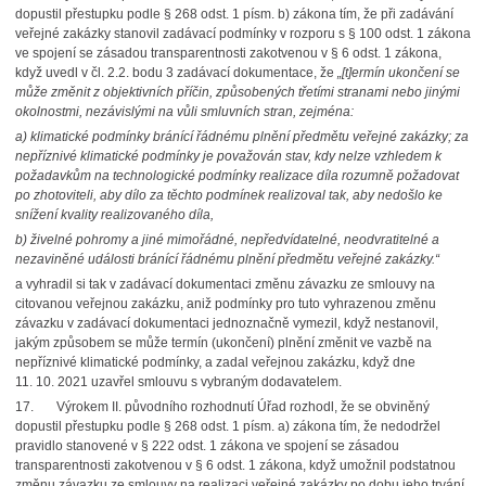
dopustil přestupku podle § 268 odst. 1 písm. b) zákona tím, že při zadávání
veřejné zakázky stanovil zadávací podmínky v rozporu s § 100 odst. 1 zákona
ve spojení se zásadou transparentnosti zakotvenou v § 6 odst. 1 zákona,
když uvedl v čl. 2.2. bodu 3 zadávací dokumentace, že
„[t]ermín ukončení se
může změnit z objektivních příčin, způsobených třetími stranami nebo jinými
okolnostmi, nezávislými na vůli smluvních stran, zejména:
a) klimatické podmínky bránící řádnému plnění předmětu veřejné zakázky; za
nepříznivé klimatické podmínky je považován stav, kdy nelze vzhledem k
požadavkům na technologické podmínky realizace díla rozumně požadovat
po zhotoviteli, aby dílo za těchto podmínek realizoval tak, aby nedošlo ke
snížení kvality realizovaného díla,
b) živelné pohromy a jiné mimořádné, nepředvídatelné, neodvratitelné a
nezaviněné události bránící řádnému plnění předmětu veřejné zakázky.“
a vyhradil si tak v zadávací dokumentaci změnu závazku ze smlouvy na
citovanou veřejnou zakázku, aniž podmínky pro tuto vyhrazenou změnu
závazku v zadávací dokumentaci jednoznačně vymezil, když nestanovil,
jakým způsobem se může termín (ukončení) plnění změnit ve vazbě na
nepříznivé klimatické podmínky, a zadal veřejnou zakázku, když dne
11. 10. 2021 uzavřel smlouvu s vybraným dodavatelem.
17. Výrokem II. původního rozhodnutí Úřad rozhodl, že se obviněný
dopustil přestupku podle § 268 odst. 1 písm. a) zákona tím, že nedodržel
pravidlo stanovené v § 222 odst. 1 zákona ve spojení se zásadou
transparentnosti zakotvenou v § 6 odst. 1 zákona, když umožnil podstatnou
změnu závazku ze smlouvy na realizaci veřejné zakázky po dobu jeho trvání