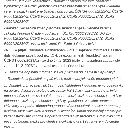
- sdělení, z jakých konkrétních ustanovení zákona jste jako zadavatel
vycházeli při realizaci jednotlivých změn předmětu plnění na výše uvedené
veřejné zakázky (šetřené Úřadem pod sp. zn. ÚOHS-P0003/2023/VZ, ÚOHS-
P0004/2023/VZ, ÚOHS-P0005/2023/VZ, ÚOHS-P0006/2023/VZ, ÚOHS-
P0007/2023/VZ);
- doložení veškerých změn předmětu plnění na výše uvedené veřejné
zakázky (šetřené Úřadem pod sp. zn. ÚOHS-P0003/2023/VZ, ÚOHS-
P0004/2023/VZ, ÚOHS-P0005/2023/VZ, ÚOHS-P0006/2023/VZ, ÚOHS-
P0007/2023/VZ), vyjma těch, které již Úřadu doloženy byly.“
46. V přípisu zadavatele označeném »VĚC: Doplnění informací a zaslání
další dokumentace k podnětu „Cyklostezka náměstí Republiky“, sp. zn.
ÚOHS-P0003/2023/VZ« ze dne 14. 2. 2023 (dále jen „vyjádření zadavatele
ze dne 14. 2. 2023“) zadavatel uvedl mj. následující:
»…zasíláme doplnění informací k akci „Cyklostezka náměstí Republiky“
- Rekapitulace (detailní rozpis) všech realizovaných změn předmětu plnění:
1. Dodatek č. 1 rozšíření ul. Laurinova: Vzhledem k dodatečnému požadavku
na úpravu dispozice světelné křižovatky MB 12 Jičínská x Laurinova bylo
nutné současně upravit i polohu rozhraní mezi stezkou pro chodce a cyklisty
dělenou a stezkou pro chodce a cyklisty společnou. Vzniklou úpravou
křižovatky (doplnění přídatného pruhu levého odbočení do ulice Laurinova)
nezůstal mezi vozovkou a budovou Okresního soudu dostatečný prostor pro
vedení stezky pro chodce a cyklisty s odděleným provozem. Proto bylo nutné
posunout konec stezky pro chodce a cyklisty o cca 19 m směrem do centra
města.