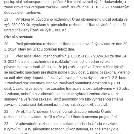
postup stal netransparentním, přičemž tím mohl ovlivnit výběr dodavatele, a
zadal citovanou veřejnou zakázku, když uzavřel dne 11. 10. 2021 s vybraným
dodavatelem smlouvu.
19. Výrokem IV. původního rozhodnutí Úřad obviněnému uložil pokutu ve
výši 250 000 Kč. Výrokem V. původního rozhodnutí Úřad obviněnému uložil
uhradit náklady řízení ve výši 1 000 Kč.
Řízení o rozkladu
20. Proti původnímu rozhodnutí Úřadu podal obviněný rozklad ze dne 29.
1. 2024, který byl Úřadu doručen téhož dne.
21. Předseda Úřadu rozhodnutím č. j. ÚOHS-11587/2024/163 ze dne 14.
3. 2024 (dále jen „rozhodnutí o rozkladu“) rozhodl ohledně výroku I.
původního rozhodnutí Úřadu tak, že jej zrušil a správní řízení v části týkající
se možného spáchání přestupku podle § 268 odst. 1 písm. b) zákona, kterého
se měl obviněný dopustit při zadávání veřejné zakázky tím, že v čl. 2.2. bodu
3 zadávací dokumentace stanovil zadávací podmínku v rozporu s § 100
odst. 1 zákona ve spojení se zásadou transparentnosti zakotvenou v § 6 odst.
1 zákona, neboť si v zadávací dokumentaci vyhradil změnu závazku ze
smlouvy na veřejnou zakázku, aniž podmínky pro tuto vyhrazenou změnu
závazku v zadávací dokumentaci jednoznačně vymezil, zastavil.
22. Výrok II. a IV. původního rozhodnutí Úřadu předseda Úřadu
rozhodnutím o rozkladu zrušil a věc vrátil Úřadu k novému projednání.
23. V odůvodnění rozhodnutí o rozkladu předseda Úřadu ve vztahu
k výrokům II. a IV. původního rozhodnutí konstatoval, že obě změny dle