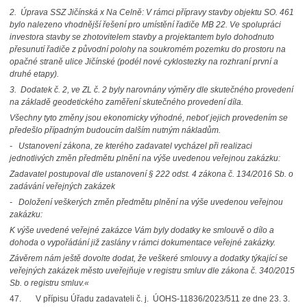
2. Úprava SSZ Jičínská x Na Celně: V rámci přípravy stavby objektu SO. 461
bylo nalezeno vhodnější řešení pro umístění řadiče MB 22. Ve spolupráci
investora stavby se zhotovitelem stavby a projektantem bylo dohodnuto
přesunutí řadiče z původní polohy na soukromém pozemku do prostoru na
opačné straně ulice Jičínské (podél nové cyklostezky na rozhraní první a
druhé etapy).
3. Dodatek č. 2, ve ZL č. 2 byly narovnány výměry dle skutečného provedení
na základě geodetického zaměření skutečného provedení díla.
Všechny tyto změny jsou ekonomicky výhodné, neboť jejich provedením se
předešlo případným budoucím dalším nutným nákladům.
- Ustanovení zákona, ze kterého zadavatel vycházel při realizaci
jednotlivých změn předmětu plnění na výše uvedenou veřejnou zakázku:
Zadavatel postupoval dle ustanovení § 222 odst. 4 zákona č. 134/2016 Sb. o
zadávání veřejných zakázek
- Doložení veškerých změn předmětu plnění na výše uvedenou veřejnou
zakázku:
K výše uvedené veřejné zakázce Vám byly dodatky ke smlouvě o dílo a
dohoda o vypořádání již zaslány v rámci dokumentace veřejné zakázky.
Závěrem nám ještě dovolte dodat, že veškeré smlouvy a dodatky týkající se
veřejných zakázek město uveřejňuje v registru smluv dle zákona č. 340/2015
Sb. o registru smluv.«
47. V přípisu Úřadu zadavateli č. j. ÚOHS-11836/2023/511 ze dne 23. 3.