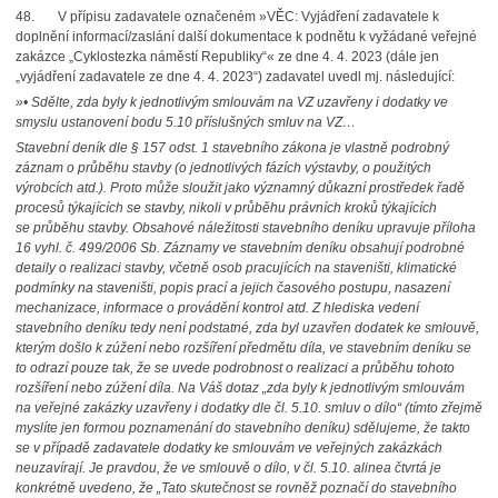
48. V přípisu zadavatele označeném »VĚC: Vyjádření zadavatele k
doplnění informací/zaslání další dokumentace k podnětu k vyžádané veřejné
zakázce „Cyklostezka náměstí Republiky“« ze dne 4. 4. 2023 (dále jen
„vyjádření zadavatele ze dne 4. 4. 2023“) zadavatel uvedl mj. následující:
»• Sdělte, zda byly k jednotlivým smlouvám na VZ uzavřeny i dodatky ve
smyslu ustanovení bodu 5.10 příslušných smluv na VZ…
Stavební deník dle § 157 odst. 1 stavebního zákona je vlastně podrobný
záznam o průběhu stavby (o jednotlivých fázích výstavby, o použitých
výrobcích atd.). Proto může sloužit jako významný důkazní prostředek řadě
procesů týkajících se stavby, nikoli v průběhu právních kroků týkajících
se průběhu stavby. Obsahové náležitosti stavebního deníku upravuje příloha
16 vyhl. č. 499/2006 Sb. Záznamy ve stavebním deníku obsahují podrobné
detaily o realizaci stavby, včetně osob pracujících na staveništi, klimatické
podmínky na staveništi, popis prací a jejich časového postupu, nasazení
mechanizace, informace o provádění kontrol atd. Z hlediska vedení
stavebního deníku tedy není podstatné, zda byl uzavřen dodatek ke smlouvě,
kterým došlo k zúžení nebo rozšíření předmětu díla, ve stavebním deníku se
to odrazí pouze tak, že se uvede podrobnost o realizaci a průběhu tohoto
rozšíření nebo zúžení díla. Na Váš dotaz „zda byly k jednotlivým smlouvám
na veřejné zakázky uzavřeny i dodatky dle čl. 5.10. smluv o dílo“ (tímto zřejmě
myslíte jen formou poznamenání do stavebního deníku) sdělujeme, že takto
se v případě zadavatele dodatky ke smlouvám ve veřejných zakázkách
neuzavírají. Je pravdou, že ve smlouvě o dílo, v čl. 5.10. alinea čtvrtá je
konkrétně uvedeno, že „Tato skutečnost se rovněž poznačí do stavebního