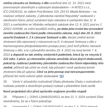
změnu závazku ze Smlouvy o dílo
uzavřené dne 11. 10. 2021 mezi
jmenovaným obviněným a vybraným dodavatelem – H-INTES s.r.o.,
IČO 25636332, se sídlem Pod Borkem 319, 293 01 Mladá Boleslav – na
realizaci veřejné zakázky „Cyklostezka náměstí Republiky“ zadávané v
otevřeném řízení, jehož oznámení bylo odesláno k uveřejnění dne 11. 8.
2021 a uveřejněno ve Věstníku veřejných zakázek dne 12. 8. 2021 pod ev. č.
Z2021-029588, ve znění pozdější změny,
po dobu jeho trvání bez provedení
nového zadávacího
řízení podle citovaného zákona
,
když dne 29. 8. 2022
uzavřel Dodatek č. 2 k citované Smlouvě
o dílo
, kterým změnil termín
zhotovení díla stanovený v návaznosti na čl. 4 citované Smlouvy o dílo v
Harmonogramu předpokládaného postupu prací, jenž tvoří přílohu citované
Smlouvy o dílo, a to z původního termínu 29. 4. 2022 na nový termín 7. 8.
2022
a dopustil se tak změny smluvních
podmínek, která by ve smyslu §
222 odst. 3 písm. a) citovaného zákona umožnila účast jiných
dodavatelů,
pokud by zadávací podmínky původního zadávacího řízení odpovídaly této
změně
, přičemž tak učinil ve chvíli, kdy původní i nově sjednaný termín
zhotovení díla již uplynul,
čímž se
jeho postup stal netransparentním
,
přičemž tím mohl ovlivnit výběr dodavatele.“
[1]
.
28. Výrok V. původního rozhodnutí Úřadu předseda Úřadu v rozhodnutí o
rozkladu potvrdil a obviněným podaný rozklad v předmětné části zamítl.
Nové projednání věci před správním orgánem prvního stupně
29. Přípisem č. j. ÚOHS-12846/2024/511 ze dne 22. 3. 2024 oznámil Úřad
obviněnému, že se v řízení pokračuje.
30. Usnesením č. j. ÚOHS-13678/2024/511 ze dne 2. 4. 2024 stanovil