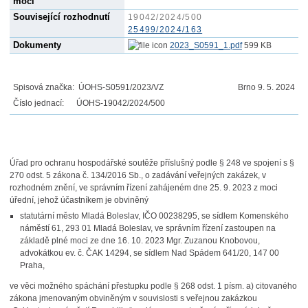
moci
Související rozhodnutí
19042/2024/500
25499/2024/163
Dokumenty
2023_S0591_1.pdf
599 KB
Spisová značka: ÚOHS-S0591/2023/VZ
Brno 9. 5. 2024
Číslo jednací: ÚOHS-19042/2024/500
Úřad pro ochranu hospodářské soutěže příslušný podle § 248 ve spojení s §
270 odst. 5 zákona č. 134/2016 Sb., o zadávání veřejných zakázek, v
rozhodném znění, ve správním řízení zahájeném dne 25. 9. 2023 z moci
úřední, jehož účastníkem je obviněný
statutární město Mladá Boleslav, IČO 00238295, se sídlem Komenského
náměstí 61, 293 01 Mladá Boleslav, ve správním řízení zastoupen na
základě plné moci ze dne 16. 10. 2023 Mgr. Zuzanou Knobovou,
advokátkou ev. č. ČAK 14294, se sídlem Nad Spádem 641/20, 147 00
Praha,
ve věci možného spáchání přestupku podle § 268 odst. 1 písm. a) citovaného
zákona jmenovaným obviněným v souvislosti s veřejnou zakázkou