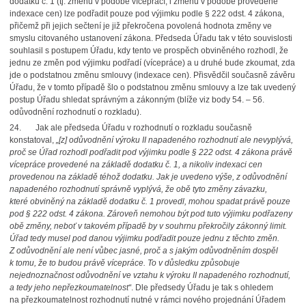
dodatku č. 1 (tj. změnu v podobě víceprací, i změnu v podobě provedené
indexace cen) lze podřadit pouze pod výjimku podle § 222 odst. 4 zákona,
přičemž při jejich sečtení je již překročena povolená hodnota změny ve
smyslu citovaného ustanovení zákona. Předseda Úřadu tak v této souvislosti
souhlasil s postupem Úřadu, kdy tento ve prospěch obviněného rozhodl, že
jednu ze změn pod výjimku podřadí (vícepráce) a u druhé bude zkoumat, zda
jde o podstatnou změnu smlouvy (indexace cen). Přisvědčil současně závěru
Úřadu, že v tomto případě šlo o podstatnou změnu smlouvy a lze tak uvedený
postup Úřadu shledat správným a zákonným (blíže viz body 54. – 56.
odůvodnění rozhodnutí o rozkladu).
24. Jak ale předseda Úřadu v rozhodnutí o rozkladu současně
konstatoval,
„[z] odůvodnění výroku II napadeného rozhodnutí ale nevyplývá,
proč se Úřad rozhodl podřadit pod výjimku podle § 222 odst. 4 zákona právě
vícepráce provedené na základě dodatku č. 1, a nikoliv indexaci cen
provedenou na základě téhož dodatku. Jak je uvedeno výše, z odůvodnění
napadeného rozhodnutí správně vyplývá, že obě tyto změny závazku,
které obviněný na základě dodatku č. 1 provedl, mohou spadat právě pouze
pod § 222 odst. 4 zákona. Zároveň nemohou být pod tuto výjimku podřazeny
obě změny, neboť v takovém případě by v souhrnu překročily zákonný limit.
Úřad tedy musel pod danou výjimku podřadit pouze jednu z těchto změn.
Z odůvodnění ale není vůbec jasné, proč a s jakým odůvodněním dospěl
k tomu, že to budou právě vícepráce. To v důsledku způsobuje
nejednoznačnost odůvodnění ve vztahu k výroku II napadeného rozhodnutí,
a tedy jeho nepřezkoumatelnost“
. Dle předsedy Úřadu je tak s ohledem
na přezkoumatelnost rozhodnutí nutné v rámci nového projednání Úřadem