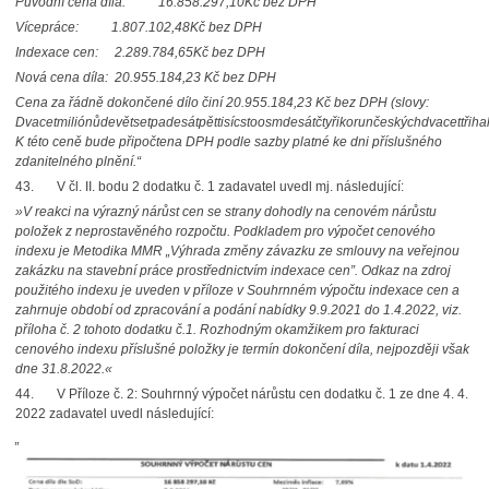
Původní cena díla: 16.858.297,10Kč bez DPH
Vícepráce: 1.807.102,48Kč bez DPH
Indexace cen: 2.289.784,65Kč bez DPH
Nová cena díla: 20.955.184,23 Kč bez DPH
Cena za řádně dokončené dílo činí 20.955.184,23 Kč bez DPH (slovy:
Dvacetmiliónůdevětsetpadesátpěttisícstoosmdesátčtyřikorunčeskýchdvacettřihal
K této ceně bude připočtena DPH podle sazby platné ke dni příslušného
zdanitelného plnění.“
43. V čl. II. bodu 2 dodatku č. 1 zadavatel uvedl mj. následující:
»V reakci na výrazný nárůst cen se strany dohodly na cenovém nárůstu
položek z neprostavěného rozpočtu. Podkladem pro výpočet cenového
indexu je Metodika MMR „Výhrada změny závazku ze smlouvy na veřejnou
zakázku na stavební práce prostřednictvím indexace cen”. Odkaz na zdroj
použitého indexu je uveden v příloze v Souhrnném výpočtu indexace cen a
zahrnuje období od zpracování a podání nabídky 9.9.2021 do 1.4.2022, viz.
příloha č. 2 tohoto dodatku č.1. Rozhodným okamžikem pro fakturaci
cenového indexu příslušné položky je termín dokončení díla, nejpozději však
dne 31.8.2022.«
44. V Příloze č. 2: Souhrnný výpočet nárůstu cen dodatku č. 1 ze dne 4. 4.
2022 zadavatel uvedl následující:
„