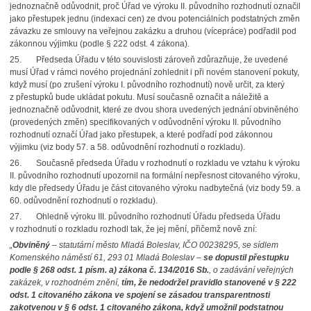
jednoznačně odůvodnit, proč Úřad ve výroku II. původního rozhodnutí označil
jako přestupek jednu (indexaci cen) ze dvou potenciálních podstatných změn
závazku ze smlouvy na veřejnou zakázku a druhou (vícepráce) podřadil pod
zákonnou výjimku (podle § 222 odst. 4 zákona).
25. Předseda Úřadu v této souvislosti zároveň zdůrazňuje, že uvedené
musí Úřad v rámci nového projednání zohlednit i při novém stanovení pokuty,
když musí (po zrušení výroku I. původního rozhodnutí) nově určit, za který
z přestupků bude ukládat pokutu. Musí současně označit a náležitě a
jednoznačně odůvodnit, které ze dvou shora uvedených jednání obviněného
(provedených změn) specifikovaných v odůvodnění výroku II. původního
rozhodnutí označí Úřad jako přestupek, a které podřadí pod zákonnou
výjimku (viz body 57. a 58. odůvodnění rozhodnutí o rozkladu).
26. Současně předseda Úřadu v rozhodnutí o rozkladu ve vztahu k výroku
II. původního rozhodnutí upozornil na formální nepřesnost citovaného výroku,
kdy dle předsedy Úřadu je část citovaného výroku nadbytečná (viz body 59. a
60. odůvodnění rozhodnutí o rozkladu).
27. Ohledně výroku III. původního rozhodnutí Úřadu předseda Úřadu
v rozhodnutí o rozkladu rozhodl tak, že jej mění, přičemž nově zní:
„
Obviněný
– statutární město Mladá Boleslav, IČO 00238295, se sídlem
Komenského náměstí 61, 293 01 Mladá Boleslav –
se dopustil přestupku
podle § 268 odst. 1 písm. a) zákona č. 134/2016 Sb.
, o zadávání veřejných
zakázek, v rozhodném znění,
tím, že nedodržel pravidlo stanovené v § 222
odst. 1 citovaného zákona ve spojení se zásadou transparentnosti
zakotvenou v § 6 odst. 1
citovaného zákona, když umožnil podstatnou