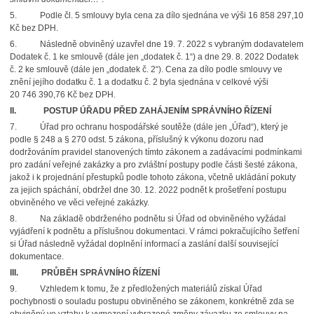
5. Podle čl. 5 smlouvy byla cena za dílo sjednána ve výši 16 858 297,10
Kč bez DPH.
6. Následně obviněný uzavřel dne 19. 7. 2022 s vybraným dodavatelem
Dodatek č. 1 ke smlouvě (dále jen „dodatek č. 1“) a dne 29. 8. 2022 Dodatek
č. 2 ke smlouvě (dále jen „dodatek č. 2“). Cena za dílo podle smlouvy ve
znění jejího dodatku č. 1 a dodatku č. 2 byla sjednána v celkové výši
20 746 390,76 Kč bez DPH.
II.
POSTUP ÚŘADU PŘED ZAHÁJENÍM SPRÁVNÍHO ŘÍZENÍ
7. Úřad pro ochranu hospodářské soutěže (dále jen „Úřad“), který je
podle § 248 a § 270 odst. 5 zákona, příslušný k výkonu dozoru nad
dodržováním pravidel stanovených tímto zákonem a zadávacími podmínkami
pro zadání veřejné zakázky a pro zvláštní postupy podle části šesté zákona,
jakož i k projednání přestupků podle tohoto zákona, včetně ukládání pokuty
za jejich spáchání, obdržel dne 30. 12. 2022 podnět k prošetření postupu
obviněného ve věci veřejné zakázky.
8. Na základě obdrženého podnětu si Úřad od obviněného vyžádal
vyjádření k podnětu a příslušnou dokumentaci. V rámci pokračujícího šetření
si Úřad následně vyžádal doplnění informací a zaslání další související
dokumentace.
III.
PRŮBĚH SPRÁVNÍHO ŘÍZENÍ
9. Vzhledem k tomu, že z předložených materiálů získal Úřad
pochybnosti o souladu postupu obviněného se zákonem, konkrétně zda se