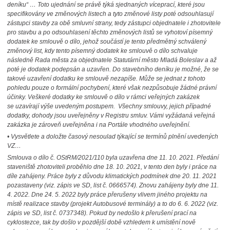
deníku“ … Toto ujednání se právě týká sjednaných víceprací, které jsou
specifikovány ve změnových listech a tyto změnové listy poté odsouhlasují
zástupci stavby za obě smluvní strany, tedy zástupci objednatele i zhotovitele
pro stavbu a po odsouhlasení těchto změnových listů se vyhotoví písemný
dodatek ke smlouvě o dílo, jehož součástí je tento předmětný schválený
změnový list, kdy tento písemný dodatek ke smlouvě o dílo schvaluje
následně Rada města za objednatele Statutární město Mladá Boleslav a až
poté je dodatek podepsán a uzavřen. Do stavebního deníku je možné, že se
takové uzavření dodatku ke smlouvě nezapíše. Může se jednat z tohoto
pohledu pouze o formální pochybení, které však nezpůsobuje žádné právní
účinky. Veškeré dodatky ke smlouvě o dílo v rámci veřejných zakázek
se uzavírají výše uvedeným postupem. Všechny smlouvy, jejich případné
dodatky, dohody jsou uveřejněny v Registru smluv. Vámi vyžádaná veřejná
zakázka je zároveň uveřejněna i na Portále vhodného uveřejnění.
• Vysvětlete a doložte časový nesoulad týkající se termínů plnění uvedených
VZ…
Smlouva o dílo č. OStRM/2021/110 byla uzavřena dne 11. 10. 2021. Předání
staveniště zhotoviteli proběhlo dne 18. 10. 2021, v tento den byly i práce na
díle zahájeny. Práce byly z důvodu klimatických podmínek dne 20. 11. 2021
pozastaveny (viz. zápis ve SD, list č. 0666574). Znovu zahájeny byly dne 11.
4. 2022. Dne 24. 5. 2022 byly práce přerušeny vlivem jiného projektu na
místě realizace stavby (projekt Autobusové terminály) a to do 6. 6. 2022 (viz.
zápis ve SD, list č. 0737348). Pokud by nedošlo k přerušení prací na
cyklostezce, tak by došlo v pozdější době vzhledem k umístění nově