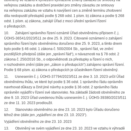
obviněný ve vztahu k vymezení vyhrazené změny závazku ze smlouvy na
veřejnou zakázku a dodržení pravidel pro změny závazku ze smlouvy
na veřejnou zakázku ve vztahu k navýšení cen a změně termínu zhotovení
díla nedopustil přestupků podle § 268 odst. 1 písm. b) zákona a podle § 268
odst. 1 písm. a) zákona, zahájil Úřad z moci úřední správní řízení
o přestupcích.
10. Zahájení správního řízení oznámil Úřad obviněnému přípisem č. j.
ÚOHS-36541/2023/511 ze dne 25. 9. 2023. Citované oznámení o zahájení
správního řízení bylo obviněnému doručeno dne 25. 9. 2023, a tímto dnem
bylo podle § 46 odst. 1 zákona č. 500/2004 Sb., správní řád, ve znění
pozdějších předpisů (dále jen „správní řád“), v návaznosti na § 78 odst. 2
zákona č. 250/2016 Sb., o odpovědnosti za přestupky a řízení o nich,
v rozhodném znění (dále jen „zákon o přestupcích“) zahájeno správní řízení.
Podle § 68 písm. a) zákona o přestupcích je účastníkem řízení obviněný.
11. Usnesením č. j. ÚOHS-37794/2023/511 ze dne 3. 10. 2023 určil Úřad
obviněnému lhůtu, ve které byl podle § 36 odst. 1 správního řádu oprávněn
navrhovat důkazy a činit jiné návrhy a podle § 36 odst. 2 správního řádu
oprávněn vyjádřit v řízení své stanovisko. Na základě žádosti obviněného ze
dne 9. 10. 2023 Úřad uvedenou lhůtu usnesením č. j. ÚOHS-39380/2023/511
ze dne 11. 10. 2023 prodloužil.
12. Stanovisko obviněného ze dne 23. 10. 2023 bylo Úřadu doručeno
téhož dne (dále jen „vyjádření ze dne 23. 10. 2023“).
Vyjádření obviněného ze dne 23. 10. 2023
13. Obviněný ve svém vyjádření ze dne 23. 10. 2023 ve vztahu k výhradě