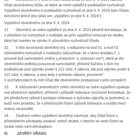
Úřad obviněnému lhůtu, ve které se mohl vyjádřit k podkladům rozhodnutí.
Vyjádření obviněného k podkladům rozhodnutí ze dne 9. 4. 2024 bylo Úřadu
doručeno téhož dne (dále jen „vyjádření ze dne 9. 4. 2024“).
Vyjádření obviněného ze dne 9. 4. 2024
31. Obviněný ve svém vyjádření ze dne 9. 4. 2024 předně konstatuje, že
s ohledem na rozhodnutí o rozkladu se jeho vyjádření omezuje ke skutku,
který byl uveden ve výroku II. původního rozhodnutí Úřadu.
32. V této souvislosti obviněný (mj. s odkazem na bod 51. a bod 52.
odůvodnění rozhodnutí o rozkladu) zdůrazňuje, že v rámci dodatku č. 1
provedl dvě samostatné změny („vícepráce“ a „indexaci cen“), které je dle
obviněného potřeba posuzovat samostatně, přičemž každou z nich lze
podřadit jak pod výjimku podle § 222 odst. 4 zákona, tak pod výjimku podle §
222 odst. 6 zákona, a jsou tedy z pohledu zákona „povolené“.
V pochybnostech by měl Úřad dle obviněného postupovat v jeho prospěch.
33. K odůvodnění jednotlivých změn obviněný ve svém vyjádření opakuje
svá předchozí vyjádření, přičemž v případě indexace současně konstatuje, že
jím předložený výklad k postupu indexace a způsobu výpočtu je podrobný, a
tudíž není pravdou, že v předchozím řízení způsob indexace a rozdíly mezi
indexy nevysvětlil.
34. Závěrem svého vyjádření obviněný navrhuje, aby Úřad řízení o
předmětném přestupku zastavil, neboť skutek, o kterém se vede řízení se
nestal nebo není přestupkem.
IV.
ZÁVĚRY ÚŘADU