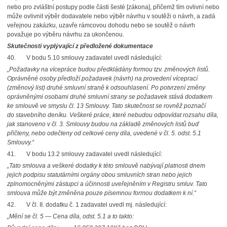
nebo pro zvláštní postupy podle části šesté [zákona], přičemž tím ovlivní nebo
může ovlivnit výběr dodavatele nebo výběr návrhu v soutěži o návrh, a zadá
veřejnou zakázku, uzavře rámcovou dohodu nebo se soutěž o návrh
považuje po výběru návrhu za ukončenou.
Skutečnosti vyplývající z předložené dokumentace
40. V bodu 5.10 smlouvy zadavatel uvedl následující:
„Požadavky na vícepráce budou předkládány formou tzv. změnových listů.
Oprávněné osoby předloží požadavek (návrh) na provedení víceprací
(změnový list) druhé smluvní straně k odsouhlasení. Po potvrzení změny
oprávněnými osobami druhé smluvní strany se požadavek stává dodatkem
ke smlouvě ve smyslu čl. 13 Smlouvy. Tato skutečnost se rovněž poznačí
do stavebního deníku. Veškeré práce, které nebudou odpovídat rozsahu díla,
jak stanoveno v čl. 3. Smlouvy budou na základě změnových listů buď
přičteny, nebo odečteny od celkové ceny díla, uvedené v čl. 5. odst. 5.1
Smlouvy.“
41. V bodu 13.2 smlouvy zadavatel uvedl následující:
„Tato smlouva a veškeré dodatky k této smlouvě nabývají platnosti dnem
jejich podpisu statutárními orgány obou smluvních stran nebo jejich
zplnomocněnými zástupci a účinnosti uveřejněním v Registru smluv. Tato
smlouva může být změněna pouze písemnou formou dodatkem k ní.“
42. V čl. II. dodatku č. 1 zadavatel uvedl mj. následující:
„Mění se čl. 5 — Cena díla, odst. 5.1 a to takto: