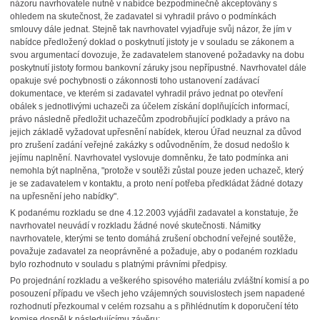
názoru navrhovatele nutně v nabídce bezpodmínečně akceptovány s
ohledem na skutečnost, že zadavatel si vyhradil právo o podmínkách
smlouvy dále jednat. Stejně tak navrhovatel vyjadřuje svůj názor, že jím v
nabídce předložený doklad o poskytnutí jistoty je v souladu se zákonem a
svou argumentací dovozuje, že zadavatelem stanovené požadavky na dobu
poskytnutí jistoty formou bankovní záruky jsou nepřípustné. Navrhovatel dále
opakuje své pochybnosti o zákonnosti toho ustanovení zadávací
dokumentace, ve kterém si zadavatel vyhradil právo jednat po otevření
obálek s jednotlivými uchazeči za účelem získání doplňujících informací,
právo následně předložit uchazečům zpodrobňující podklady a právo na
jejich základě vyžadovat upřesnění nabídek, kterou Úřad neuznal za důvod
pro zrušení zadání veřejné zakázky s odůvodněním, že dosud nedošlo k
jejímu naplnění. Navrhovatel vyslovuje domněnku, že tato podmínka ani
nemohla být naplněna, "protože v soutěži zůstal pouze jeden uchazeč, který
je se zadavatelem v kontaktu, a proto není potřeba předkládat žádné dotazy
na upřesnění jeho nabídky".
K podanému rozkladu se dne 4.12.2003 vyjádřil zadavatel a konstatuje, že
navrhovatel neuvádí v rozkladu žádné nové skutečnosti. Námitky
navrhovatele, kterými se tento domáhá zrušení obchodní veřejné soutěže,
považuje zadavatel za neoprávněné a požaduje, aby o podaném rozkladu
bylo rozhodnuto v souladu s platnými právními předpisy.
Po projednání rozkladu a veškerého spisového materiálu zvláštní komisí a po
posouzení případu ve všech jeho vzájemných souvislostech jsem napadené
rozhodnutí přezkoumal v celém rozsahu a s přihlédnutím k doporučení této
komise dospěl k následujícímu závěru: