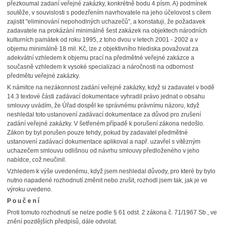
přezkoumal zadaní veřejné zakázky, konkrétně bodu 4 písm. A) podmínek
soutěže, v souvislosti s podezřením navrhovatele na jeho účelovost s cílem
zajistit "eliminování nepohodlných uchazečů", a konstatuji, že požadavek
zadavatele na prokázání minimálně šest zakázek na objektech národních
kulturních památek od roku 1995, z toho dvou v letech 2001 - 2002 a v
objemu minimálně 18 mil. Kč, lze z objektivního hlediska považovat za
adekvátní vzhledem k objemu prací na předmětné veřejné zakázce a
současně vzhledem k vysoké specializaci a náročnosti na odbornost
předmětu veřejné zakázky.
K námitce na nezákonnost zadání veřejné zakázky, když si zadavatel v bodě
14.3 textové části zadávací dokumentace vyhradil právo jednat o obsahu
smlouvy uvádím, že Úřad dospěl ke správnému právnímu názoru, když
neshledal toto ustanovení zadávací dokumentace za důvod pro zrušení
zadání veřejné zakázky. V šetřeném případě k porušení zákona nedošlo.
Zákon by byl porušen pouze tehdy, pokud by zadavatel předmětné
ustanovení zadávací dokumentace aplikoval a např. uzavřel s vítězným
uchazečem smlouvu odlišnou od návrhu smlouvy předloženého v jeho
nabídce, což neučinil.
Vzhledem k výše uvedenému, když jsem neshledal důvody, pro které by bylo
nutno napadené rozhodnutí změnit nebo zrušit, rozhodl jsem tak, jak je ve
výroku uvedeno.
P o u č e n í
Proti tomuto rozhodnutí se nelze podle § 61 odst. 2 zákona č. 71/1967 Sb., ve
znění pozdějších předpisů, dále odvolat.