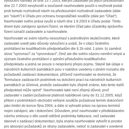
vyloučení námitky ze dne 15.7.2003, kterým zadavatel po jejich přezkoumání
dne 22.7.2003 nevyhověl a současně navrhovatele poučil o možnosti podat
proti tomuto rozhodnutí návrh na přezkoumání rozhodnutí zadavatele (dále
jen "návrh") k Úřadu pro ochranu hospodářské soutěže (dále jen "Úřad").
Navrhovatel svého práva využil a návrh dne 1.8.2003 k Úřadu podal. Tímto
dnem bylo zahájeno správní řízení, ve kterém Úřad jako účastníky správního
řízení označil zadavatele a navrhovatele.
Navrhovatel ve svém návrhu nesouhlasí s jednotlivými skutečnostmi, které
zadavatel uvedl jako důvody vyloučení a uvádí, že v citaci čestného
prohlášení ke kvalifikačním předpokladům dle § 2b odst. 1 písm. b) zaměnil
slovo "vyrovnací" za "vyrovnávací", čímž ale dle svého názoru nemění smysl a
význam čestného prohlášení o splnění příslušného kvalifikačního
předpokladu a jedná se pouze o nesprávný přepis pojmu. Stejně tak údaje o
národních kulturních památkách jsou v nabídce uvedeny v plném rozsahu dle
požadavků zadávací dokumentace, přičemž navrhovatel se domnívá, že
"formulace zadávacích podmínek na doložení prací na národních kulturních
památkách je účelová, protože zadavateli bylo zřejmě známo, kdo tento další
předpoklad může splnit". Navrhovateli také není zřejmý důvod, proč
zadavatel v zadání požadoval platnost nabídkové ceny do 31.12.2005, když
přitom v podmínkách obchodní veřejné soutěže požadoval termín dokončení
jako limitní do konce října 2004, a dále si vyhradil právo na úpravu termínů
nejen zahájení, ale i dokončení. Důvodem, proč navrhovatel v předkládaném
návrhu smlouvy o dílo uvedl odlišné podmínky fakturace, než zadavatel
stanovil v zadávací dokumentaci, byla snaha navrhovatele vytvořit si prostor
pro absorpci požadavků ze strany zadavatele, neboť si zadavatel v uvedené