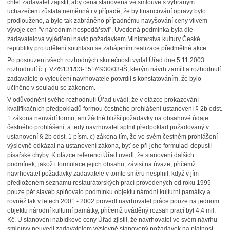
chtěl zadavatel zajistit, aby cena stanovená ve smlouvě s vybraným
uchazečem zůstala neměnná i v případě, že by financování opravy bylo
prodlouženo, a bylo tak zabráněno případnému navyšování ceny vlivem
vývoje cen "v národním hospodářství". Uvedená podmínka byla dle
zadavatelova vyjádření navíc požadavkem Ministerstva kultury České
republiky pro udělení souhlasu se zahájením realizace předmětné akce.
Po posouzení všech rozhodných skutečností vydal Úřad dne 5.11.2003
rozhodnutí č. j. VZ/S131/03-151/4930/03-IŠ, kterým návrh zamítl a rozhodnutí
zadavatele o vyloučení navrhovatele potvrdil s konstatováním, že bylo
učiněno v souladu se zákonem.
V odůvodnění svého rozhodnutí Úřad uvádí, že v otázce prokazování
kvalifikačních předpokladů formou čestného prohlášení ustanovení § 2b odst.
1 zákona neuvádí formu, ani žádné bližší požadavky na obsahové údaje
čestného prohlášení, a tedy navrhovatel splnil předpoklad požadovaný v
ustanovení § 2b odst. 1 písm. c) zákona tím, že ve svém čestném prohlášení
výslovně odkázal na ustanovení zákona, byť se při jeho formulaci dopustil
písařské chyby. K otázce referencí Úřad uvedl, že stanovení dalších
podmínek, jakož i formulace jejich obsahu, závisí na úvaze, přičemž
navrhovatel požadavky zadavatele v tomto směru nesplnil, když v jím
předloženém seznamu restaurátorských prací provedených od roku 1995
pouze pět staveb splňovalo podmínku objektu národní kulturní památky a
rovněž tak v letech 2001 - 2002 provedl navrhovatel práce pouze na jednom
objektu národní kulturní památky, přičemž uváděný rozsah prací byl 4,4 mil.
Kč. U stanovení nabídkové ceny Úřad zjistil, že navrhovatel ve svém návrhu
smlouvy neuvedl zadavatelem výslovně stanovený požadavek na platnost