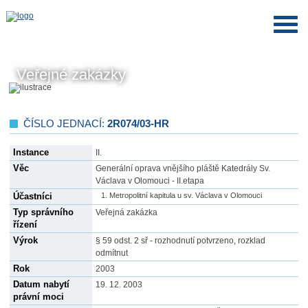
Veřejné zakázky
ČÍSLO JEDNACÍ:
2R074/03-HR
Instance
II.
Věc
Generální oprava vnějšího pláště Katedrály Sv.
Václava v Olomouci - II.etapa
Účastníci
Metropolitní kapitula u sv. Václava v Olomouci
Typ správního
Veřejná zakázka
řízení
Výrok
§ 59 odst. 2 sř - rozhodnutí potvrzeno, rozklad
odmítnut
Rok
2003
Datum nabytí
19. 12. 2003
právní moci