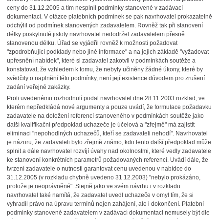
ceny do 31.12.2005 a tím nesplnil podmínky stanovené v zadávací
dokumentaci. V otázce platebních podmínek se pak navrhovatel prokazatelně
odchýlil od podmínek stanovených zadavatelem. Rovněž tak při stanovení
délky poskytnuté jistoty navrhovatel nedodržel zadavatelem přesně
stanovenou délku. Úřad se vyjádřil rovněž k možnosti požadovat
"zpodrobňující podklady nebo jiné informace" a na jejich základě "vyžadovat
upřesnění nabídek", které si zadavatel zakotvil v podmínkách soutěže a
konstatoval, že vzhledem k tomu, že nebyly učiněny žádné úkony, které by
svědčily o naplnění této podmínky, není její existence důvodem pro zrušení
zadání veřejné zakázky.
Proti uvedenému rozhodnutí podal navrhovatel dne 28.11.2003 rozklad, ve
kterém nepředkládá nové argumenty a pouze uvádí, že formulace požadavku
zadavatele na doložení referencí stanoveného v podmínkách soutěže jako
další kvalifikační předpoklad uchazeče je účelová a "zřejmě" má zajistit
eliminaci "nepohodlných uchazečů, kteří se zadavateli nehodí". Navrhovatel
je názoru, že zadavateli bylo zřejmě známo, kdo tento další předpoklad může
splnit a dále navrhovatel rozvíjí úvahy nad okolnostmi, které vedly zadavatele
ke stanovení konkrétních parametrů požadovaných referencí. Uvádí dále, že
tvrzení zadavatele o nutnosti garantovat cenu uvedenou v nabídce do
31.12.2005 (v rozkladu chybně uvedeno 31.12.2003) "nebylo prokázáno,
protože je neoprávněné". Stejně jako ve svém návrhu i v rozkladu
navrhovatel také namítá, že zadavatel uvedl uchazeče v omyl tím, že si
vyhradil právo na úpravu termínů nejen zahájení, ale i dokončení. Platební
podmínky stanovené zadavatelem v zadávací dokumentaci nemusely být dle