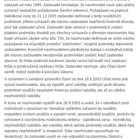
zakázek od roku 1995. Zadavatel konstatuje, že navrhovatel navíc jako jediný
uchazeč nedodržel požadované členění referencí. Požadavek na platnost
nabídkové ceny do 31.12.2005 zadavatel definoval v textu soutěžních
podmínek, přitom uchazeči dle názoru zadavatele nepřísluší hodnotit důvody,
proč tak zadavatel učinil. Zadavatel dále vymezil v podmínkách zadání
platební podmínky shodně pro všechny uchazeče s přesným stanovením, kdy
bude uhrazen zbytek ceny díla. Tím, že navrhovatel definoval ve svém návrhu
požadavek na včasnější uvolnění "zádržného", nesplnil podmínky stanovené
zadavatelem. Konečně navrhovatelem předložený doklad o poskytnutí jistoty
dle názoru zadavatele neodpovídá podmínkám zadání, když zadavatel
stanovil, že lhůta platnosti bankovní záruky nesmí být kratší než zadávací
lhůta a prodloužená zadávací lhůta. Zadavatel navrhuje, aby Úřad návrh
zamítl, neboť nedošlo k porušení zákona.
V oznámení o zahájení správního řízení ze dne 18.8.2003 Úřad mimo jiné
vyzval navrhovatele, aby se vyjádřil, proč námitky směřující proti obsahu
podmínek soutěže neuplatnil ihned po podání nabídky, ale až po výběru
nejvhodnější nabídky.
K tomu se navrhovatel vyjádřil dne 26.8.2003 a uvádí, že v námitkách proti
rozhodnutí o vyloučení se "domáhal zpětného zařazení do soutěže,
respektive zrušení soutěže a vypsání nové, spravedlivější soutěže, protože by
vzhledem k navrženému hodnotícímu kritériu - nabídková cena - nezvítězila
nejvhodnější nabídka, ale nabídka, která splnila podmínky soutěže, které byly
vypsány nepřehledně" a zmatečně. Dále navrhovatel upozorňuje na
skutečnost, že zadavatel uvedl ve své odpovědi na písemnou žádost o