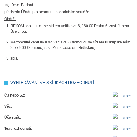
Ing. Josef Bednář
předseda Úřadu pro ochranu hospodářské soutěže
Obdrží:
REKOM spol. s r. o., se sídlem Velflíkova 6, 160 00 Praha 6, zast. Janem
Švejchou,
Metropolitní kapitula u sv. Václava v Olomouci, se sídlem Biskupské nám.
2, 779 00 Olomouc, zast. Mons. Josefem Hrdličkou,
spis.
VYHLEDÁVÁNÍ VE SBÍRKÁCH ROZHODNUTÍ
ČJ nebo SZ:
Věc:
Účastník:
Text rozhodnutí: