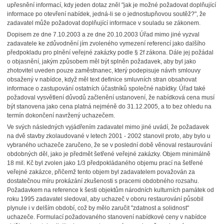
upřesnění informací, kdy jeden dotaz zněl "jak je možné požadovat doplňující
informace po otevření nabídek, jedná-li se o jednostupňovou soutěž?", že
zadavatel může požadovat doplňující informace v souladu se zákonem.
Dopisem ze dne 7.10.2003 a ze dne 20.10.2003 Úřad mimo jiné vyzval
zadavatele ke zdůvodnění jím zvoleného vymezení referencí jako dalšího
předpokladu pro plnění veřejné zakázky podle § 2f zákona. Dále jej požádal
o objasnění, jakým způsobem měl být splněn požadavek, aby byl jako
zhotovitel uveden pouze zaměstnanec, který podepisuje návrh smlouvy
obsažený v nabídce, když měl text definice smluvních stran obsahovat
informace o zastupování ostatních účastníků společné nabídky. Úřad také
požadoval vysvětlení důvodů začlenění ustanovení, že nabídková cena musí
být stanovena jako cena platná nejméně do 31.12.2005, a to bez ohledu na
termín dokončení navržený uchazečem.
Ve svých následných vyjádřením zadavatel mimo jiné uvádí, že požadavek
na dvě stavby zkolaudované v letech 2001 - 2002 stanovil proto, aby bylo u
vybraného uchazeče zaručeno, že se v poslední době věnoval restaurování
obdobných děl, jako je předmět šetřené veřejné zakázky. Objem minimálně
18 mil. Kč byl zvolen jako 1/3 předpokládaného objemu prací na šetřené
veřejné zakázce, přičemž tento objem byl zadavatelem považován za
dostatečnou míru prokázání zkušenosti s pracemi obdobného rozsahu.
Požadavkem na reference k šesti objektům národních kulturních památek od
roku 1995 zadavatel sledoval, aby uchazeč v oboru restaurování působil
plynule i v delším období, což by mělo zaručit "zdatnost a solidnost"
uchazeče. Formulací požadovaného stanovení nabídkové ceny v nabídce