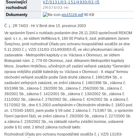
Související
VZ/S131/03-151/4930/03-IŠ
rozhodnutí
2R074/03-Hr
Dokumenty
pis15116.pdf
90 KB
Č. j.: 2R 74/03 - Hr V Brně dne 15. prosince 2003
Ve správním řízení o rozkladu podaném dne 28.11.2003 společností REKOM
spol. s r. o., se sídlem Velflíkova 6, 160 00 Praha 6, zast. jednatelem Janem
Švejchou, proti rozhodnutí Úřadu pro ochranu hospodářské soutěže ze dne
5.11.2003 č. j. VZ/S 131/03-151/4930/03-IŠ, ve věci přezkoumání úkonů
zadavatele - Metropolitní kapituly u sv. Václava v Olomouci, se sídlem
Biskupské nám. 2, 779 00 Olomouc, zast. děkanem Metropolitní kapituly
Mons. Josefem Hrdličkou, učiněných při zadání veřejné zakázky "Generální
oprava vnějšího pláště katedrály sv. Václava v Olomouci - II. etapa" formou
obchodní veřejné soutěže podle části druhé zákona č. 199/1994 Sb., o
zadávání veřejných zakázek, ve znění zákona č. 148/1996 Sb., zákona č.
93/1998 Sb., zákona č. 28/2000 Sb., zákona č. 256/2000 Sb., zákona č.
39/2001 Sb., zákona č. 142/2001 Sb., zákona č. 130/2002 Sb., zákona č.
211/2002 Sb., zákona č. 278/2002 Sb., zákona č. 424/2002 Sb. a zákona č.
517/2002 Sb., dne 6.5.2003 uveřejněním v Obchodním věstníku č. 18/03 pod.
zn. 170340-18/03, jsem podle § 59 odst. 2 zákona č. 71/1967 Sb., o správním
řízení (správní řád), ve znění zákona č. 29/2000 Sb., zákona č. 227/2000 Sb.
a zákona č. 226/2002 Sb., na základě návrhu zvláštní komise, ustavené
podle § 61 odst. 2 téhož zákona rozhodl takto:
Rozhodnutí Úřadu pro ochranu hospodářské soutěže č. j. VZ/S 131/03-