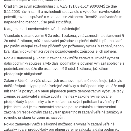
Úřad tím, že svým rozhodnutím č. j. VZ/S 131/03-151/4930/03-IŠ ze dne
5.11.2003 návrh zamítl a rozhodnutí zadavatele o vyloučení navrhovatele
potvrdil, rozhodl správně a v souladu se zákonem. Rovněž s odůvodněním
napadeného rozhodnutí se plně ztotožňuji.
K argumentaci navrhovatele uvádím následující:
V souladu s ustanovením § 2a odst. 1 zákona, v návaznosti na ustanovení §
2a odst. 3 zákona, může zadavatel požadovat splnění dalších předpokladů
pro plnění veřejné zakázky, přičemž tyto požadavky vymezí v zadání, nebo v
kvalifikační dokumentaci včetně požadovaného způsobu jejich splnění.
Podle ustanovení § 5 odst. 2 zákona pak může zadavatel rovněž vymezit
další podmínky soutěže a tyto další podmínky je povinen vyhlásit společně s
podmínkami soutěže dle ustanovení § 5 odst. 1 zákona, jež zákon
předepisuje obligatorně.
Zákon v žádném z výše citovaných ustanovení přesně nedefinuje, jaké tyto
další předpoklady pro plnění veřejné zakázky a další podmínky soutěže mají
mít znění a poskytuje v obou případech pouze demonstrativní výčet. Je tedy
zřejmé, že zadavatel si může zvolit i jiné než v zákoně vyjmenované
předpoklady či podmínky, a to v souladu se svými potřebami a záměry. Při
jejich formulaci je tak zadavatel omezen pouze ostatními ustanoveními
zákona při respektování zásady transparentnosti zadání veřejné zakázky a
rovného přístupu ke všem uchazečům.
Pokud zadavatel využije zákonné možnosti a vyhlásí v zadání veřejné
zakázky i další předpoklady pro plnění veřejné zakázky a další podmínky