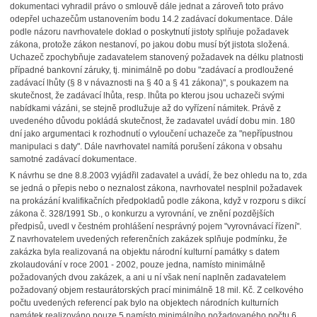
dokumentaci vyhradil právo o smlouvě dále jednat a zároveň toto právo
odepřel uchazečům ustanovením bodu 14.2 zadávací dokumentace. Dále
podle názoru navrhovatele doklad o poskytnutí jistoty splňuje požadavek
zákona, protože zákon nestanoví, po jakou dobu musí být jistota složená.
Uchazeč zpochybňuje zadavatelem stanovený požadavek na délku platnosti
případné bankovní záruky, tj. minimálně po dobu "zadávací a prodloužené
zadávací lhůty (§ 8 v návaznosti na § 40 a § 41 zákona)", s poukazem na
skutečnost, že zadávací lhůta, resp. lhůta po kterou jsou uchazeči svými
nabídkami vázáni, se stejně prodlužuje až do vyřízení námitek. Právě z
uvedeného důvodu pokládá skutečnost, že zadavatel uvádí dobu min. 180
dní jako argumentaci k rozhodnutí o vyloučení uchazeče za "nepřípustnou
manipulaci s daty". Dále navrhovatel namítá porušení zákona v obsahu
samotné zadávací dokumentace.
K návrhu se dne 8.8.2003 vyjádřil zadavatel a uvádí, že bez ohledu na to, zda
se jedná o přepis nebo o neznalost zákona, navrhovatel nesplnil požadavek
na prokázání kvalifikačních předpokladů podle zákona, když v rozporu s dikcí
zákona č. 328/1991 Sb., o konkurzu a vyrovnání, ve znění pozdějších
předpisů, uvedl v čestném prohlášení nesprávný pojem "vyrovnávací řízení".
Z navrhovatelem uvedených referenčních zakázek splňuje podmínku, že
zakázka byla realizovaná na objektu národní kulturní památky s datem
zkolaudování v roce 2001 - 2002, pouze jedna, namísto minimálně
požadovaných dvou zakázek, a ani u ní však není naplněn zadavatelem
požadovaný objem restaurátorských prací minimálně 18 mil. Kč. Z celkového
počtu uvedených referencí pak bylo na objektech národních kulturních
památek realizováno pouze 5 namísto minimálního požadovaného počtu 6