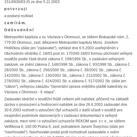
151/4930/03-IŠ ze dne 5.11.2003
p o t v r z u j i
a podaný rozklad
z a m í t á m.
O d ů v o d n ě n í
Metropolitní kapitula u sv. Václava v Olomouci, se sídlem Biskupské nám. 2,
779 00 Olomouc, zast. děkanem Metropolitní kapituly Mons. Josefem
Hrdličkou (dále jen "zadavatel"), vyhlásil dne 6.5.2003 uveřejněním v
Obchodním věstníku č. 18/03 pod zn. 170340-18/03 formou obchodní veřejné
soutěže podle části druhé zákona č. 199/1994 Sb., o zadávání veřejných
zakázek, ve znění zákona č. 148/1996 Sb., zákona č. 93/1998 Sb., zákona č.
28/2000 Sb., zákona č. 256/2000 Sb., zákona č. 39/2001 Sb., zákona č.
142/2001 Sb., zákona č. 130/2002 Sb., zákona č. 211/2002 Sb., zákona č.
278/2002 Sb., zákona č. 424/2002 Sb. a zákona č. 517/2002 Sb. (dále jen
"zákon"), veřejnou zakázku "Generální oprava vnějšího pláště katedrály sv.
Václava v Olomouci - II. etapa".
Zadavatel obdržel v soutěžní lhůtě celkem pět nabídek, přičemž na základě
zprávy o posouzení a hodnocení nabídek ze dne 26.6.2003 zadavatel dne
30.6.2003 rozhodl o vyloučení čtyř uchazečů z další účasti v soutěži pro
nesplnění podmínek stanovených v zadávací dokumentaci k veřejné
zakázce, mezi nimi i o vyloučení uchazeče REKOM spol. s r. o., se sídlem
Velflíkova 6, 160 00 Praha 6, zast. jednatelem Janem Švejchou (dále jen
"navrhovatel"). Navrhovatel podal proti rozhodnutí zadavatele o svém