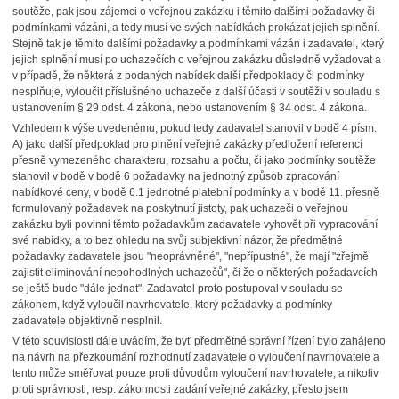
soutěže, pak jsou zájemci o veřejnou zakázku i těmito dalšími požadavky či
podmínkami vázáni, a tedy musí ve svých nabídkách prokázat jejich splnění.
Stejně tak je těmito dalšími požadavky a podmínkami vázán i zadavatel, který
jejich splnění musí po uchazečích o veřejnou zakázku důsledně vyžadovat a
v případě, že některá z podaných nabídek další předpoklady či podmínky
nesplňuje, vyloučit příslušného uchazeče z další účasti v soutěži v souladu s
ustanovením § 29 odst. 4 zákona, nebo ustanovením § 34 odst. 4 zákona.
Vzhledem k výše uvedenému, pokud tedy zadavatel stanovil v bodě 4 písm.
A) jako další předpoklad pro plnění veřejné zakázky předložení referencí
přesně vymezeného charakteru, rozsahu a počtu, či jako podmínky soutěže
stanovil v bodě v bodě 6 požadavky na jednotný způsob zpracování
nabídkové ceny, v bodě 6.1 jednotné platební podmínky a v bodě 11. přesně
formulovaný požadavek na poskytnutí jistoty, pak uchazeči o veřejnou
zakázku byli povinni těmto požadavkům zadavatele vyhovět při vypracování
své nabídky, a to bez ohledu na svůj subjektivní názor, že předmětné
požadavky zadavatele jsou "neoprávněné", "nepřípustné", že mají "zřejmě
zajistit eliminování nepohodlných uchazečů", či že o některých požadavcích
se ještě bude "dále jednat". Zadavatel proto postupoval v souladu se
zákonem, když vyloučil navrhovatele, který požadavky a podmínky
zadavatele objektivně nesplnil.
V této souvislosti dále uvádím, že byť předmětné správní řízení bylo zahájeno
na návrh na přezkoumání rozhodnutí zadavatele o vyloučení navrhovatele a
tento může směřovat pouze proti důvodům vyloučení navrhovatele, a nikoliv
proti správnosti, resp. zákonnosti zadání veřejné zakázky, přesto jsem