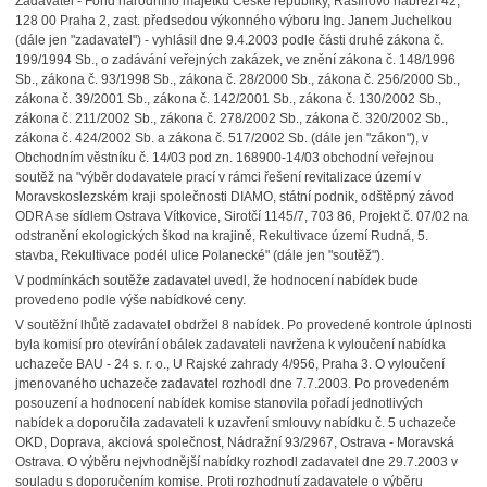
Zadavatel - Fond národního majetku České republiky, Rašínovo nábřeží 42,
128 00 Praha 2, zast. předsedou výkonného výboru Ing. Janem Juchelkou
(dále jen "zadavatel") - vyhlásil dne 9.4.2003 podle části druhé zákona č.
199/1994 Sb., o zadávání veřejných zakázek, ve znění zákona č. 148/1996
Sb., zákona č. 93/1998 Sb., zákona č. 28/2000 Sb., zákona č. 256/2000 Sb.,
zákona č. 39/2001 Sb., zákona č. 142/2001 Sb., zákona č. 130/2002 Sb.,
zákona č. 211/2002 Sb., zákona č. 278/2002 Sb., zákona č. 320/2002 Sb.,
zákona č. 424/2002 Sb. a zákona č. 517/2002 Sb. (dále jen "zákon"), v
Obchodním věstníku č. 14/03 pod zn. 168900-14/03 obchodní veřejnou
soutěž na "výběr dodavatele prací v rámci řešení revitalizace území v
Moravskoslezském kraji společnosti DIAMO, státní podnik, odštěpný závod
ODRA se sídlem Ostrava Vítkovice, Sirotčí 1145/7, 703 86, Projekt č. 07/02 na
odstranění ekologických škod na krajině, Rekultivace území Rudná, 5.
stavba, Rekultivace podél ulice Polanecké" (dále jen "soutěž").
V podmínkách soutěže zadavatel uvedl, že hodnocení nabídek bude
provedeno podle výše nabídkové ceny.
V soutěžní lhůtě zadavatel obdržel 8 nabídek. Po provedené kontrole úplnosti
byla komisí pro otevírání obálek zadavateli navržena k vyloučení nabídka
uchazeče BAU - 24 s. r. o., U Rajské zahrady 4/956, Praha 3. O vyloučení
jmenovaného uchazeče zadavatel rozhodl dne 7.7.2003. Po provedeném
posouzení a hodnocení nabídek komise stanovila pořadí jednotlivých
nabídek a doporučila zadavateli k uzavření smlouvy nabídku č. 5 uchazeče
OKD, Doprava, akciová společnost, Nádražní 93/2967, Ostrava - Moravská
Ostrava. O výběru nejvhodnější nabídky rozhodl zadavatel dne 29.7.2003 v
souladu s doporučením komise. Proti rozhodnutí zadavatele o výběru