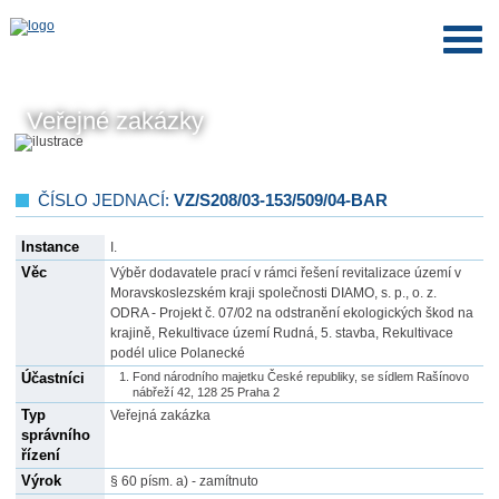
Veřejné zakázky
ČÍSLO JEDNACÍ:
VZ/S208/03-153/509/04-BAR
Instance
I.
Věc
Výběr dodavatele prací v rámci řešení revitalizace území v
Moravskoslezském kraji společnosti DIAMO, s. p., o. z.
ODRA - Projekt č. 07/02 na odstranění ekologických škod na
krajině, Rekultivace území Rudná, 5. stavba, Rekultivace
podél ulice Polanecké
Účastníci
Fond národního majetku České republiky, se sídlem Rašínovo
nábřeží 42, 128 25 Praha 2
Typ
Veřejná zakázka
správního
řízení
Výrok
§ 60 písm. a) - zamítnuto