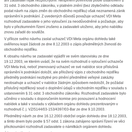
ani zadavatel nijak nezpochybnil. Nesplnění povinnosti podle ustanovení §
31 odst. 3 obchodního zákoníku, v platném znění (bez zbytečného odkladu
podat návrh na zápis změn do obchodního rejstříku) však neznamená zánik
oprávnění k podnikání. Z uvedených důvodů považuje uchazeč VDI Meta
rozhodnutí zadavatele o jeho vyloučení za neodůvodněné a požaduje, aby
bylo v přezkumném řízení zrušeno a zadavateli uloženo, aby jeho nabídku
znovu zařadil do soutěže.
V příloze svého návrhu zaslal uchazeč VDI Meta orgánu dohledu také
ověřenou kopii žádosti ze dne 8.12.2003 o zápis předmětných živností do
obchodního rejstříku.
K obsahu návrhu se zadavatel vyjádřil ve svém stanovisku ze dne
19.12.2003, ve kterém uvádí, že na svém rozhodnutí o vyloučení uchazeče
VDI Meta trvá, neboť jmenovaný uchazeč ve své nabídce sice příslušná
oprávnění k podnikání doložil, ale přiložený výpis z obchodního rejstříku
předměty podnikání nezbytné pro plnění předmětné veřejné zakázky
neobsahuje a uchazeč v nabídce žádným způsobem nedoložil, že požádal
příslušný rejstříkový soud o doplnění údajů v obchodním rejstříku v souladu s
ustanovením § 31 odst. 3 obchodního zákoníku. Rozhodnutí zadavatele bylo
učiněno v souladu s doporučením komise pro posouzení a hodnocení
nabídek a také v souladu s výkladem orgánu dohledu prezentovaným v
rozhodnutí č. j. VZ/S144/03-153/4397/03-Bar ze dne 9.10.2003.
Předmětný návrh ze dne 16.12.2003 obdržel orgán dohledu dne 18.12.2003,
a tímto dnem bylo podle § 57 odst. 1 zákona zahájeno správní řízení ve věci
přezkoumání rozhodnutí zadavatele o námitkách orgánem dohledu.