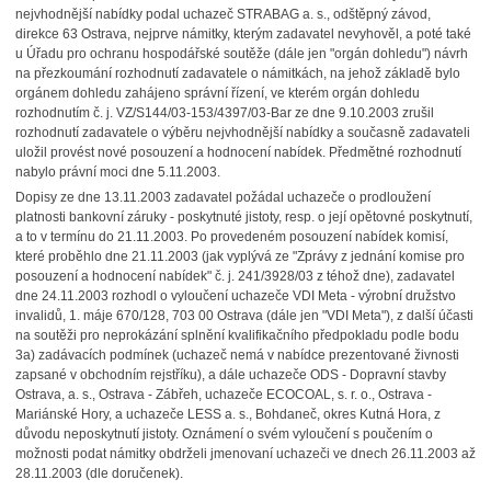
nejvhodnější nabídky podal uchazeč STRABAG a. s., odštěpný závod,
direkce 63 Ostrava, nejprve námitky, kterým zadavatel nevyhověl, a poté také
u Úřadu pro ochranu hospodářské soutěže (dále jen "orgán dohledu") návrh
na přezkoumání rozhodnutí zadavatele o námitkách, na jehož základě bylo
orgánem dohledu zahájeno správní řízení, ve kterém orgán dohledu
rozhodnutím č. j. VZ/S144/03-153/4397/03-Bar ze dne 9.10.2003 zrušil
rozhodnutí zadavatele o výběru nejvhodnější nabídky a současně zadavateli
uložil provést nové posouzení a hodnocení nabídek. Předmětné rozhodnutí
nabylo právní moci dne 5.11.2003.
Dopisy ze dne 13.11.2003 zadavatel požádal uchazeče o prodloužení
platnosti bankovní záruky - poskytnuté jistoty, resp. o její opětovné poskytnutí,
a to v termínu do 21.11.2003. Po provedeném posouzení nabídek komisí,
které proběhlo dne 21.11.2003 (jak vyplývá ze "Zprávy z jednání komise pro
posouzení a hodnocení nabídek" č. j. 241/3928/03 z téhož dne), zadavatel
dne 24.11.2003 rozhodl o vyloučení uchazeče VDI Meta - výrobní družstvo
invalidů, 1. máje 670/128, 703 00 Ostrava (dále jen "VDI Meta"), z další účasti
na soutěži pro neprokázání splnění kvalifikačního předpokladu podle bodu
3a) zadávacích podmínek (uchazeč nemá v nabídce prezentované živnosti
zapsané v obchodním rejstříku), a dále uchazeče ODS - Dopravní stavby
Ostrava, a. s., Ostrava - Zábřeh, uchazeče ECOCOAL, s. r. o., Ostrava -
Mariánské Hory, a uchazeče LESS a. s., Bohdaneč, okres Kutná Hora, z
důvodu neposkytnutí jistoty. Oznámení o svém vyloučení s poučením o
možnosti podat námitky obdrželi jmenovaní uchazeči ve dnech 26.11.2003 až
28.11.2003 (dle doručenek).