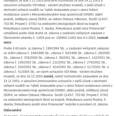
námitkách ze dne 2.12.2003 proti jeho rozhodnutí ze dne 24.11.2003 o
vyloučení uchazeče VDI Meta - výrobní družstvo invalidů, z další účasti v
obchodní veřejné soutěži na "výběr dodavatele prací v rámci řešení
revitalizace území v Moravskoslezském kraji společnosti DIAMO, státní
podnik, odštěpný závod ODRA, se sídlem Ostrava Vítkovice, Sirotčí 1145/7,
703 86, Projekt č. 07/02 na odstranění ekologických škod na krajině,
Rekultivace území Rudná, 5. stavba, Rekultivace podél ulice Polanecké"
vyhlášené podle části druhé cit. zákona o zadávání veřejných zakázek v
Obchodním věstníku č. 14/03 pod zn. 168900-14/03 dne 9.4.2003,
rozhodl
takto
:
Podle § 60 písm. a) zákona č. 199/1994 Sb., o zadávání veřejných zakázek,
ve znění zákona č. 148/1996 Sb., zákona č. 93/1998 Sb., zákona č. 28/2000
Sb., zákona č. 256/2000 Sb., zákona č. 39/2001 Sb., zákona č. 142/2001 Sb.,
zákona č. 130/2002 Sb., zákona č. 211/2002 Sb., zákona č. 278/2002 Sb.,
zákona č. 320/2002 Sb., zákona č. 424/2002 Sb., zákona č. 517/2002 Sb. a
zákona č. 41/2004 Sb., se návrh uchazeče VDI Meta - výrobní družstvo
invalidů, ze dne 16.12.2003
zamítá
, neboť rozhodnutím zadavatele ze dne
24.11.2003, o vyloučení jmenovaného uchazeče z další účasti v obchodní
veřejné soutěži na "výběr dodavatele prací v rámci řešení revitalizace území v
Moravskoslezském kraji společnosti DIAMO, státní podnik, odštěpný závod
ODRA, se sídlem Ostrava Vítkovice, Sirotčí 1145/7, 703 86, Projekt č. 07/02
na odstranění ekologických škod na krajině, Rekultivace území Rudná, 5.
stavba, Rekultivace podél ulice Polanecké" nedošlo k porušení cit. zákona.
Odůvodnění