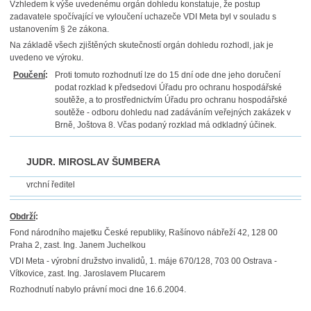
Vzhledem k výše uvedenému orgán dohledu konstatuje, že postup
zadavatele spočívající ve vyloučení uchazeče VDI Meta byl v souladu s
ustanovením § 2e zákona.
Na základě všech zjištěných skutečností orgán dohledu rozhodl, jak je
uvedeno ve výroku.
Poučení
:
Proti tomuto rozhodnutí lze do 15 dní ode dne jeho doručení
podat rozklad k předsedovi Úřadu pro ochranu hospodářské
soutěže, a to prostřednictvím Úřadu pro ochranu hospodářské
soutěže - odboru dohledu nad zadáváním veřejných zakázek v
Brně, Joštova 8. Včas podaný rozklad má odkladný účinek.
JUDR. MIROSLAV ŠUMBERA
vrchní ředitel
Obdrží
:
Fond národního majetku České republiky, Rašínovo nábřeží 42, 128 00
Praha 2, zast. Ing. Janem Juchelkou
VDI Meta - výrobní družstvo invalidů, 1. máje 670/128, 703 00 Ostrava -
Vítkovice, zast. Ing. Jaroslavem Plucarem
Rozhodnutí nabylo právní moci dne 16.6.2004.