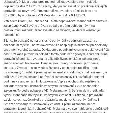
Uchazeč VDI Meta podal proti rozhodnutí zadavatele o svém vyloučení
dopisem ze dne 2.12.2003 námitky, kterým zadavatel po přezkoumání jejich
oprávněnosti nevyhověl. Rozhodnutí zadavatele o námitkách ze dne
8.12.2003 bylo uchazeči VDI Meta doručeno dne 9.12.2003.
Vzhledem k tomu, že uchazeč VDI Meta nepovažoval rozhodnutí zadavatele
za správné, využil svého práva a podal u orgánu dohledu návrh na
přezkoumání rozhodnutí zadavatele o námitkách, ve kterém konstatuje
následující.
Z toho, že uchazeč nemá příslušné oprávnění k podnikání zapsaná v
obchodním rejstříku, nelze dovozovat, že nesplňuje kvalifikační předpoklady
pro plnění veřejné zakázky. Dokladem o podnikání ve smyslu ustanovení § 2c
odst. 1 zákona je "prvotní doklad o tomto podnikání" (kterým je "úřední listina
opravňující podnikat, vydaná na základě živnostenského zákona, nebo
jiného speciálního zákona, který se týká úpravy podnikání, jenž nemá
charakter živnosti"), nikoliv zápis živnosti v obchodním rejstříku. Podle
ustanovení § 10 odst. 2 písm. a) živnostenského zákona, v platném znění, je
průkazem živnostenského oprávnění živnostenský list osvědčující splnění
podmínek stanovených tímto zákonem. Výpis z obchodního rejstříku je
dokladem o vzniku uchazeče ve smyslu ustanovení § 225 obchodního
zákoníku. To podle uchazeče VDI Meta znamená, že "smyslem předkládání
výpisu z obchodního rejstříku ve smyslu § 2c odst. 1 zákona je prokázání
existence uchazeče, nikoliv prokázání živnostenských oprávnění", což
uchazeč dovozuje z ustanovení § 2b odst. 1 písm. a) zákona, neboť
oprávnění k podnikání uchazeč VDI Meta má a ve své nabídce to doložil, což