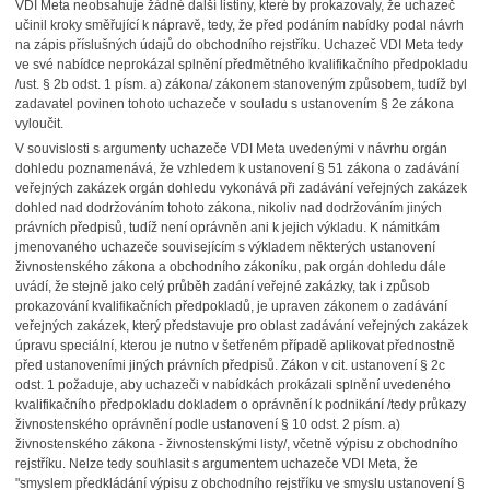
VDI Meta neobsahuje žádné další listiny, které by prokazovaly, že uchazeč
učinil kroky směřující k nápravě, tedy, že před podáním nabídky podal návrh
na zápis příslušných údajů do obchodního rejstříku. Uchazeč VDI Meta tedy
ve své nabídce neprokázal splnění předmětného kvalifikačního předpokladu
/ust. § 2b odst. 1 písm. a) zákona/ zákonem stanoveným způsobem, tudíž byl
zadavatel povinen tohoto uchazeče v souladu s ustanovením § 2e zákona
vyloučit.
V souvislosti s argumenty uchazeče VDI Meta uvedenými v návrhu orgán
dohledu poznamenává, že vzhledem k ustanovení § 51 zákona o zadávání
veřejných zakázek orgán dohledu vykonává při zadávání veřejných zakázek
dohled nad dodržováním tohoto zákona, nikoliv nad dodržováním jiných
právních předpisů, tudíž není oprávněn ani k jejich výkladu. K námitkám
jmenovaného uchazeče souvisejícím s výkladem některých ustanovení
živnostenského zákona a obchodního zákoníku, pak orgán dohledu dále
uvádí, že stejně jako celý průběh zadání veřejné zakázky, tak i způsob
prokazování kvalifikačních předpokladů, je upraven zákonem o zadávání
veřejných zakázek, který představuje pro oblast zadávání veřejných zakázek
úpravu speciální, kterou je nutno v šetřeném případě aplikovat přednostně
před ustanoveními jiných právních předpisů. Zákon v cit. ustanovení § 2c
odst. 1 požaduje, aby uchazeči v nabídkách prokázali splnění uvedeného
kvalifikačního předpokladu dokladem o oprávnění k podnikání /tedy průkazy
živnostenského oprávnění podle ustanovení § 10 odst. 2 písm. a)
živnostenského zákona - živnostenskými listy/, včetně výpisu z obchodního
rejstříku. Nelze tedy souhlasit s argumentem uchazeče VDI Meta, že
"smyslem předkládání výpisu z obchodního rejstříku ve smyslu ustanovení §