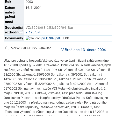
Rok
2003
Datum
16. 6. 2004
nabytí
právní
moci
Související
VZ/S208/03-153/509/04-Bar
rozhodnutí
2R20/04
Dokumenty
pis15987.pdf
81 KB
Č. j. VZ/S208/03-153/509/04-Bar
V Brně dne 13. února 2004
Úřad pro ochranu hospodářské soutěže ve správním řízení zahájeném dne
18.12.2003 podle § 57 odst. 1 zákona č. 199/1994 Sb., o zadávání veřejných
zakázek, ve znění zákona č. 148/1996 Sb., zákona č. 93/1998 Sb., zákona č.
28/2000 Sb., zákona č. 256/2000 Sb., zákona č. 39/2001 Sb., zákona č.
142/2001 Sb., zákona č. 130/2002 Sb., zákona č. 211/2002 Sb., zákona č.
278/2002 Sb., zákona č. 320/2002 Sb., zákona č. 424/2002 Sb. a zákona č.
517/2002 Sb., na návrh uchazeče VDI Meta - výrobní družstvo invalidů, 1.
máje 670/128, 703 00 Ostrava, Vítkovice, zast. předsedou družstva Ing.
Jaroslavem Plucarem a místopředsedkyní družstva Petrou Sněhotovou, ze
dne 16.12.2003 na přezkoumání rozhodnutí zadavatele - Fond národního
majetku České republiky, Rašínovo nábřeží 42, 128 00 Praha 2, zast.
předsedou výkonného výboru Ing. Janem Juchelkou - ze dne 8.12.2003, o