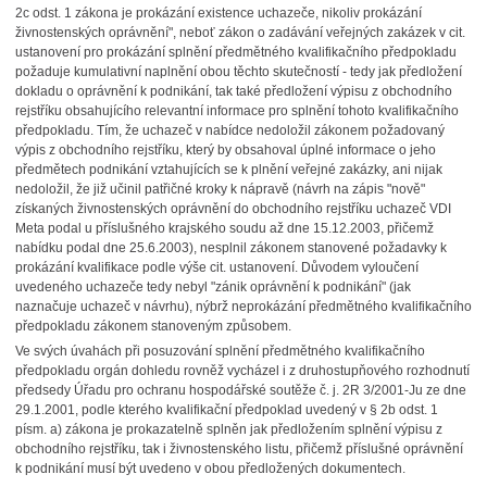
2c odst. 1 zákona je prokázání existence uchazeče, nikoliv prokázání
živnostenských oprávnění", neboť zákon o zadávání veřejných zakázek v cit.
ustanovení pro prokázání splnění předmětného kvalifikačního předpokladu
požaduje kumulativní naplnění obou těchto skutečností - tedy jak předložení
dokladu o oprávnění k podnikání, tak také předložení výpisu z obchodního
rejstříku obsahujícího relevantní informace pro splnění tohoto kvalifikačního
předpokladu. Tím, že uchazeč v nabídce nedoložil zákonem požadovaný
výpis z obchodního rejstříku, který by obsahoval úplné informace o jeho
předmětech podnikání vztahujících se k plnění veřejné zakázky, ani nijak
nedoložil, že již učinil patřičné kroky k nápravě (návrh na zápis "nově"
získaných živnostenských oprávnění do obchodního rejstříku uchazeč VDI
Meta podal u příslušného krajského soudu až dne 15.12.2003, přičemž
nabídku podal dne 25.6.2003), nesplnil zákonem stanovené požadavky k
prokázání kvalifikace podle výše cit. ustanovení. Důvodem vyloučení
uvedeného uchazeče tedy nebyl "zánik oprávnění k podnikání" (jak
naznačuje uchazeč v návrhu), nýbrž neprokázání předmětného kvalifikačního
předpokladu zákonem stanoveným způsobem.
Ve svých úvahách při posuzování splnění předmětného kvalifikačního
předpokladu orgán dohledu rovněž vycházel i z druhostupňového rozhodnutí
předsedy Úřadu pro ochranu hospodářské soutěže č. j. 2R 3/2001-Ju ze dne
29.1.2001, podle kterého kvalifikační předpoklad uvedený v § 2b odst. 1
písm. a) zákona je prokazatelně splněn jak předložením splnění výpisu z
obchodního rejstříku, tak i živnostenského listu, přičemž příslušné oprávnění
k podnikání musí být uvedeno v obou předložených dokumentech.