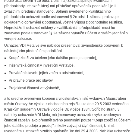
Podle ustanovení § 2b odst. 1 písm. a) zákona splňuje kvalifikační
předpoklady uchazeč, který má příslušné oprávnění k podnikání, je-li
zvláštními předpisy stanoveno. Splnění uvedeného kvalifikačního
předpokladu uchazeč podle ustanovení § 2c odst. 1 zákona prokazuje
dokladem o oprávnění k podnikání, včetně výpisu z obchodního rejstříku.
Neprokáže-li uchazeč některý z kvalifikačních předpokladů, musí ho
zadavatel podle ustanovení § 2e zákona vyloučit z účasti v dalším jednání o
veřejné zakázce.
Uchazeč VDI Meta ve své nabídce prezentoval živnostenské oprávnění k
následujícím předmětům podnikání:
Koupě zboží za účelem jeho dalšího prodeje a prodej,
Inženýrská činnost v investiční výstavbě,
Provádění staveb, jejich změn a odstraňování,
Přípravné práce pro stavby,
Projektová činnost ve výstavbě,
a to úředně ověřenými kopiemi živnostenských listů vydaných Magistrátem
města Ostravy. Ve výpise z obchodního rejstříku ze dne 29.5.2003 vedeného
Krajským soudem v Ostravě v oddíle Dr, vložce 1384, tvořícího stranu 3
nabídky uchazeče VDI Meta, má jmenovaný uchazeč z výše uvedených
činností zapsán jako předmět svého podnikání pouze "Koupi zboží za účelem
jeho dalšího prodeje a prodej", nikoliv zbývající čtyři činnosti, k nimž
uvedenému uchazeči vzniklo oprávnění ke dni 29.4.2003. Nabídka uchazeče