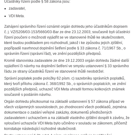
Účastníky řízení podle § 58 zákona jsou:
zadavatel,
VDI Meta.
Zahájení správního řízení oznámil orgán dohledu jeho účastníkům dopisem
č. j. VZ/S208/03-153/5660/03-Bar ze dne 23.12.2003; současně byli účastníci
řízení poučeni o možnosti vyjádřit se ve stanovené lhůtě ke skutečnostem,
které budou podkladem pro rozhodnutí, jakož i ke způsobu jejich zjištění,
popřípadě navrhnout doplnění šetření podle § 33 zákona č. 71/1967 Sb., o
správním řízení (správní řád), ve znění pozdějších předpisů.
Kromě stanoviska zadavatele ze dne 19.12.2003 orgán dohledu žádné další
vyjádření či návrhy na doplnění šetření ve smyslu ustanovení § 33 správního
řádu ze strany účastníků řízení ve stanovené lhůtě neobdržel.
Správní poplatek podle položky 62 písm. c) sazebníku správních poplatků,
který tvoří přílohu zákona č. 368/1992 Sb., o správních poplatcích, ve znění
pozdějších předpisů, uchazeč VDI Meta uhradil formou kolkových známek
současně s podáním návrhu.
Orgán dohledu přezkoumal na základě ustanovení § 57 zákona případ ve
všech vzájemných souvislostech, po zhodnocení všech podkladů, zejména
dokumentace o zadání veřejné zakázky, dokumentů předložených
zadavatelem i uchazečem a na základě vlastního zjištění dospěl k závěru, že
vyloučení uchazeče VDI Meta bylo učiněno v souladu se zákonem, přičemž
konstatuje následující rozhodné skutečnosti.