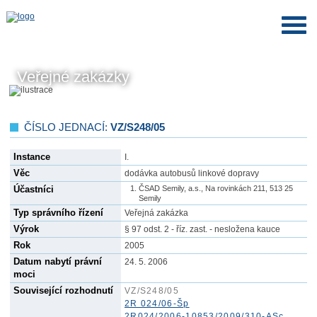
Veřejné zakázky
ČÍSLO JEDNACÍ:
VZ/S248/05
Instance
I.
Věc
dodávka autobusů linkové dopravy
Účastníci
ČSAD Semily, a.s., Na rovinkách 211, 513 25
Semily
Typ správního řízení
Veřejná zakázka
Výrok
§ 97 odst. 2 - říz. zast. - nesložena kauce
Rok
2005
Datum nabytí právní
24. 5. 2006
moci
Související rozhodnutí
VZ/S248/05
2R 024/06-Šp
2R024/2006-10853/2009/310-ASc