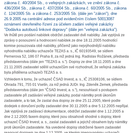
zákona č. 40/2004 Sb., o veřejných zakázkách, ve znění zákona č.
436/2004 Sb., zákona č. 437/2004 Sb., zákona č. 60/2005 Sb., zákona
č. 124/2005 Sb. a zákona č. 253/2005 Sb. (dále jen "zákon"), dne
26.9.2005 na centrální adrese pod evidenčním číslem 50013087
oznámení otevřeného řízení za účelem zadání veřejné zakázky
"Dodávka autobusů linkové dopravy" (dále jen "veřejná zakázka").
Ve lhůtě pro podání nabídek obdržel zadavatel dvě nabídky. Jak vyplývá ze
zprávy o posouzení a hodnocení nabídek ze dne 18.11.2005 hodnotící
komise posuzovala obě nabídky, přičemž jako nejvýhodnější nabídku
vyhodnotila nabídku uchazeče TEZAS a. s., IČ 60193549, se sídlem
Pernerova 52, 186 07 Praha 8, za niž jedná Ing. Radislav Rožánek, předseda
představenstva (dále jen "TEZAS a. s."). Dopisy ze dne 18.11.2005 a dne
21.11.2005 zadavatel sdělil uchazečům své rozhodnutí, že veřejná zakázka
byla přidělena uchazeči TEZAS a. s.
Vzhledem k tomu, že uchazeč ČSAD Invest, a. s., IČ 25308106, se sídlem
Ohrada 791, 755 01 Vsetín, za niž jedná JUDr. Ing. Zdeněk Zemek, předseda
představenstva (dále jen "ČSAD Invest, a. s."), nesouhlasil s postupem
zadavatele při zadávání veřejné zakázky, podal námitky proti úkonům
zadavatele, a to tak, že zaslal dva dopisy ze dne 25.11.2005, které podle
dodejek o doručení pošty zadavatel dne 30.11.2005 a dne 5.12.2005 nepřijal.
Jak vyplývá ze zadávací dokumentace, obdržel zadavatel dne 1.12.2005 a
dne 2.12.2005 faxem dopisy, které jsou obsahově shodné s dopisy, které
uchazeč ČSAD Invest, a. s., zaslal zadavateli a jejichž obsahem byly námitky
proti úkonům zadavatele. Na uvedené dopisy obdržené faxem zadavatel
reagoval dopisem ze dne 1.12.2005, ve kterém jmenovanému uchazeči