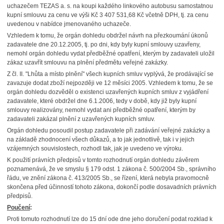
uchazečem TEZAS a. s. na koupi každého linkového autobusu samostatnou
kupní smlouvu za cenu ve výši Kč 3 407 531,68 Kč včetně DPH, tj. za cenu
uvedenou v nabídce jmenovaného uchazeče.
Vzhledem k tomu, že orgán dohledu obdržel návrh na přezkoumání úkonů
zadavatele dne 20.12.2005, tj. po dni, kdy byly kupní smlouvy uzavřeny,
nemohl orgán dohledu vydat předběžné opatření, kterým by zadavateli uložil
zákaz uzavřít smlouvu na plnění předmětu veřejné zakázky.
Z čl. II. "Lhůta a místo plnění" všech kupních smluv vyplývá, že prodávající se
zavazuje dodat zboží nejpozději ve 12 měsíci 2005. Vzhledem k tomu, že se
orgán dohledu dozvěděl o existenci uzavřených kupních smluv z vyjádření
zadavatele, které obdržel dne 6.1.2006, tedy v době, kdy již byly kupní
smlouvy realizovány, nemohl vydat ani předběžné opatření, kterým by
zadavateli zakázal plnění z uzavřených kupních smluv.
Orgán dohledu posoudil postup zadavatele při zadávání veřejné zakázky a
na základě zhodnocení všech důkazů, a to jak jednotlivě, tak i v jejich
vzájemných souvislostech, rozhodl tak, jak je uvedeno ve výroku.
K použití právních předpisů v tomto rozhodnutí orgán dohledu závěrem
poznamenává, že ve smyslu § 179 odst. 1 zákona č. 500/2004 Sb., správního
řádu, ve znění zákona č. 413/2005 Sb., se řízení, která nebyla pravomocně
skončena před účinností tohoto zákona, dokončí podle dosavadních právních
předpisů.
Poučení
:
Proti tomuto rozhodnutí lze do 15 dní ode dne jeho doručení podat rozklad k