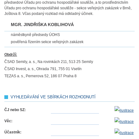
předsedovi Úřadu pro ochranu hospodářské soutěže, a to prostřednictvím
Úřadu pro ochranu hospodářské soutěže - sekce veřejných zakázek v Brně,
Joštova 8. Včas podaný rozklad má odkladný účinek.
MGR. JINDŘIŠKA KOBLIHOVÁ
náměstkyně předsedy ÚOHS
pověřená řízením sekce veřejných zakázek
Obdrží:
ČSAD Semily, a. s., Na rovinkách 211, 513 25 Semily
ČSAD Invest, a. s., Ohrada 791, 755 01 Vsetín
TEZAS a. s., Pernerova 52, 186 07 Praha 8
VYHLEDÁVÁNÍ VE SBÍRKÁCH ROZHODNUTÍ
ČJ nebo SZ:
Věc:
Účastník: