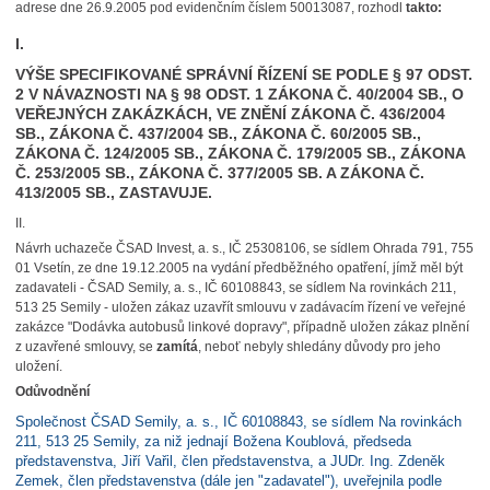
adrese dne 26.9.2005 pod evidenčním číslem 50013087, rozhodl
takto:
I.
VÝŠE SPECIFIKOVANÉ SPRÁVNÍ ŘÍZENÍ SE PODLE § 97 ODST.
2 V NÁVAZNOSTI NA § 98 ODST. 1 ZÁKONA Č. 40/2004 SB., O
VEŘEJNÝCH ZAKÁZKÁCH, VE ZNĚNÍ ZÁKONA Č. 436/2004
SB., ZÁKONA Č. 437/2004 SB., ZÁKONA Č. 60/2005 SB.,
ZÁKONA Č. 124/2005 SB., ZÁKONA Č. 179/2005 SB., ZÁKONA
Č. 253/2005 SB., ZÁKONA Č. 377/2005 SB. A ZÁKONA Č.
413/2005 SB.,
ZASTAVUJE
.
II.
Návrh uchazeče ČSAD Invest, a. s., IČ 25308106, se sídlem Ohrada 791, 755
01 Vsetín, ze dne 19.12.2005 na vydání předběžného opatření, jímž měl být
zadavateli - ČSAD Semily, a. s., IČ 60108843, se sídlem Na rovinkách 211,
513 25 Semily - uložen zákaz uzavřít smlouvu v zadávacím řízení ve veřejné
zakázce "Dodávka autobusů linkové dopravy", případně uložen zákaz plnění
z uzavřené smlouvy, se
zamítá
, neboť nebyly shledány důvody pro jeho
uložení.
Odůvodnění
Společnost ČSAD Semily, a. s., IČ 60108843, se sídlem Na rovinkách
211, 513 25 Semily, za niž jednají Božena Koublová, předseda
představenstva, Jiří Vařil, člen představenstva, a JUDr. Ing. Zdeněk
Zemek, člen představenstva (dále jen "zadavatel"), uveřejnila podle