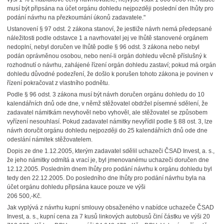
musí být připsána na účet orgánu dohledu nejpozději poslední den lhůty pro
podání návrhu na přezkoumání úkonů zadavatele."
Ustanovení § 97 odst. 2 zákona stanoví, že jestliže návrh nemá předepsané
náležitosti podle odstavce 1 a navrhovatel jej ve lhůtě stanovené orgánem
nedoplní, nebyl doručen ve lhůtě podle § 96 odst. 3 zákona nebo nebyl
podán oprávněnou osobou, nebo není-li orgán dohledu věcně příslušný k
rozhodnutí o návrhu, zahájené řízení orgán dohledu zastaví; pokud má orgán
dohledu důvodné podezření, že došlo k porušen tohoto zákona je povinen v
řízení pokračovat z vlastního podnětu.
Podle § 96 odst. 3 zákona musí být návrh doručen orgánu dohledu do 10
kalendářních dnů ode dne, v němž stěžovatel obdržel písemné sdělení, že
zadavatel námitkám nevyhověl nebo vyhověl, ale stěžovatel se způsobem
vyřízení nesouhlasí. Pokud zadavatel námitky nevyřídil podle § 88 ost. 3, lze
návrh doručit orgánu dohledu nejpozději do 25 kalendářních dnů ode dne
odeslání námitek stěžovatelem.
Dopis ze dne 1.12.2005, kterým zadavatel sdělil uchazeči ČSAD Invest, a. s.,
že jeho námitky odmítá a vrací je, byl jmenovanému uchazeči doručen dne
12.12.2005. Posledním dnem lhůty pro podání návrhu k orgánu dohledu byl
tedy den 22.12.2005. Do posledního dne lhůty pro podání návrhu byla na
účet orgánu dohledu připsána kauce pouze ve výši
206 500,-Kč.
Jak vyplývá z návrhu kupní smlouvy obsaženého v nabídce uchazeče ČSAD
Invest, a. s., kupní cena za 7 kusů linkových autobusů činí částku ve výši 20