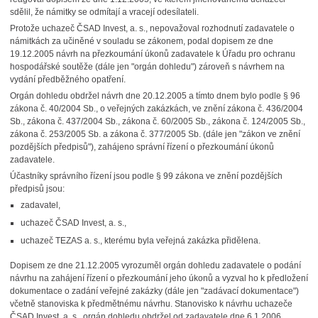
sdělil, že námitky se odmítají a vracejí odesílateli.
Protože uchazeč ČSAD Invest, a. s., nepovažoval rozhodnutí zadavatele o
námitkách za učiněné v souladu se zákonem, podal dopisem ze dne
19.12.2005 návrh na přezkoumání úkonů zadavatele k Úřadu pro ochranu
hospodářské soutěže (dále jen "orgán dohledu") zároveň s návrhem na
vydání předběžného opatření.
Orgán dohledu obdržel návrh dne 20.12.2005 a tímto dnem bylo podle § 96
zákona č. 40/2004 Sb., o veřejných zakázkách, ve znění zákona č. 436/2004
Sb., zákona č. 437/2004 Sb., zákona č. 60/2005 Sb., zákona č. 124/2005 Sb.,
zákona č. 253/2005 Sb. a zákona č. 377/2005 Sb. (dále jen "zákon ve znění
pozdějších předpisů"), zahájeno správní řízení o přezkoumání úkonů
zadavatele.
Účastníky správního řízení jsou podle § 99 zákona ve znění pozdějších
předpisů jsou:
zadavatel,
uchazeč ČSAD Invest, a. s.,
uchazeč TEZAS a. s., kterému byla veřejná zakázka přidělena.
Dopisem ze dne 21.12.2005 vyrozuměl orgán dohledu zadavatele o podání
návrhu na zahájení řízení o přezkoumání jeho úkonů a vyzval ho k předložení
dokumentace o zadání veřejné zakázky (dále jen "zadávací dokumentace")
včetně stanoviska k předmětnému návrhu. Stanovisko k návrhu uchazeče
ČSAD Invest, a. s., orgán dohledu obdržel od zadavatele dne 6.1.2006.