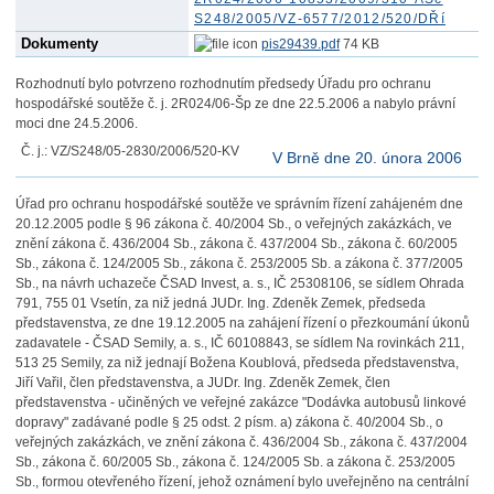
S248/2005/VZ-6577/2012/520/DŘí
Dokumenty
pis29439.pdf
74 KB
Rozhodnutí bylo potvrzeno rozhodnutím předsedy Úřadu pro ochranu
hospodářské soutěže č. j. 2R024/06-Šp ze dne 22.5.2006 a nabylo právní
moci dne 24.5.2006.
Č. j.: VZ/S248/05-2830/2006/520-KV
V Brně dne 20. února 2006
Úřad pro ochranu hospodářské soutěže ve správním řízení zahájeném dne
20.12.2005 podle § 96 zákona č. 40/2004 Sb., o veřejných zakázkách, ve
znění zákona č. 436/2004 Sb., zákona č. 437/2004 Sb., zákona č. 60/2005
Sb., zákona č. 124/2005 Sb., zákona č. 253/2005 Sb. a zákona č. 377/2005
Sb., na návrh uchazeče ČSAD Invest, a. s., IČ 25308106, se sídlem Ohrada
791, 755 01 Vsetín, za niž jedná JUDr. Ing. Zdeněk Zemek, předseda
představenstva, ze dne 19.12.2005 na zahájení řízení o přezkoumání úkonů
zadavatele - ČSAD Semily, a. s., IČ 60108843, se sídlem Na rovinkách 211,
513 25 Semily, za niž jednají Božena Koublová, předseda představenstva,
Jiří Vařil, člen představenstva, a JUDr. Ing. Zdeněk Zemek, člen
představenstva - učiněných ve veřejné zakázce "Dodávka autobusů linkové
dopravy" zadávané podle § 25 odst. 2 písm. a) zákona č. 40/2004 Sb., o
veřejných zakázkách, ve znění zákona č. 436/2004 Sb., zákona č. 437/2004
Sb., zákona č. 60/2005 Sb., zákona č. 124/2005 Sb. a zákona č. 253/2005
Sb., formou otevřeného řízení, jehož oznámení bylo uveřejněno na centrální