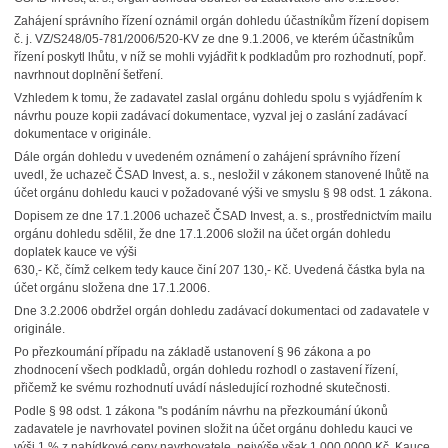
Zahájení správního řízení oznámil orgán dohledu účastníkům řízení dopisem
č. j. VZ/S248/05-781/2006/520-KV ze dne 9.1.2006, ve kterém účastníkům
řízení poskytl lhůtu, v níž se mohli vyjádřit k podkladům pro rozhodnutí, popř.
navrhnout doplnění šetření.
Vzhledem k tomu, že zadavatel zaslal orgánu dohledu spolu s vyjádřením k
návrhu pouze kopii zadávací dokumentace, vyzval jej o zaslání zadávací
dokumentace v originále.
Dále orgán dohledu v uvedeném oznámení o zahájení správního řízení
uvedl, že uchazeč ČSAD Invest, a. s., nesložil v zákonem stanovené lhůtě na
účet orgánu dohledu kauci v požadované výši ve smyslu § 98 odst. 1 zákona.
Dopisem ze dne 17.1.2006 uchazeč ČSAD Invest, a. s., prostřednictvím mailu
orgánu dohledu sdělil, že dne 17.1.2006 složil na účet orgán dohledu
doplatek kauce ve výši
630,- Kč, čímž celkem tedy kauce činí 207 130,- Kč. Uvedená částka byla na
účet orgánu složena dne 17.1.2006.
Dne 3.2.2006 obdržel orgán dohledu zadávací dokumentaci od zadavatele v
originále.
Po přezkoumání případu na základě ustanovení § 96 zákona a po
zhodnocení všech podkladů, orgán dohledu rozhodl o zastavení řízení,
přičemž ke svému rozhodnutí uvádí následující rozhodné skutečnosti.
Podle § 98 odst. 1 zákona "s podáním návrhu na přezkoumání úkonů
zadavatele je navrhovatel povinen složit na účet orgánu dohledu kauci ve
výši 1 % z nabídkové ceny navrhovatele, nejvýše však 1 000 0000 Kč. Kauce