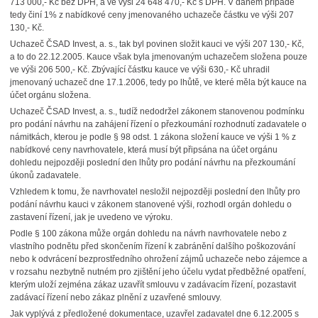
713 000,- Kč bez DPH, a ve výši 24 648 470,- Kč s DPH. V daném případě
tedy činí 1% z nabídkové ceny jmenovaného uchazeče částku ve výši 207
130,- Kč.
Uchazeč ČSAD Invest, a. s., tak byl povinen složit kauci ve výši 207 130,- Kč,
a to do 22.12.2005. Kauce však byla jmenovaným uchazečem složena pouze
ve výši 206 500,- Kč. Zbývající částku kauce ve výši 630,- Kč uhradil
jmenovaný uchazeč dne 17.1.2006, tedy po lhůtě, ve které měla být kauce na
účet orgánu složena.
Uchazeč ČSAD Invest, a. s., tudíž nedodržel zákonem stanovenou podmínku
pro podání návrhu na zahájení řízení o přezkoumání rozhodnutí zadavatele o
námitkách, kterou je podle § 98 odst. 1 zákona složení kauce ve výši 1 % z
nabídkové ceny navrhovatele, která musí být připsána na účet orgánu
dohledu nejpozději poslední den lhůty pro podání návrhu na přezkoumání
úkonů zadavatele.
Vzhledem k tomu, že navrhovatel nesložil nejpozději poslední den lhůty pro
podání návrhu kauci v zákonem stanovené výši, rozhodl orgán dohledu o
zastavení řízení, jak je uvedeno ve výroku.
Podle § 100 zákona může orgán dohledu na návrh navrhovatele nebo z
vlastního podnětu před skončením řízení k zabránění dalšího poškozování
nebo k odvrácení bezprostředního ohrožení zájmů uchazeče nebo zájemce a
v rozsahu nezbytně nutném pro zjištění jeho účelu vydat předběžné opatření,
kterým uloží zejména zákaz uzavřít smlouvu v zadávacím řízení, pozastavit
zadávací řízení nebo zákaz plnění z uzavřené smlouvy.
Jak vyplývá z předložené dokumentace, uzavřel zadavatel dne 6.12.2005 s