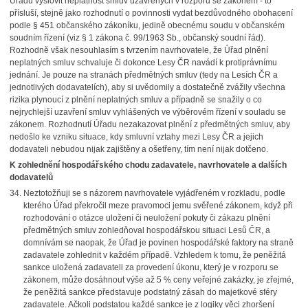
Úřadu vyslovit neplatnost smluv uzavřených v rozporu se zákonem - to
přísluší, stejně jako rozhodnutí o povinnosti vydat bezdůvodného obohacení
podle § 451 občanského zákoníku, jedině obecnému soudu v občanském
soudním řízení (viz § 1 zákona č. 99/1963 Sb., občanský soudní řád).
Rozhodně však nesouhlasím s tvrzením navrhovatele, že Úřad plnění
neplatných smluv schvaluje či dokonce Lesy ČR navádí k protiprávnímu
jednání. Je pouze na stranách předmětných smluv (tedy na Lesích ČR a
jednotlivých dodavatelích), aby si uvědomily a dostatečně zvážily všechna
rizika plynoucí z plnění neplatných smluv a případně se snažily o co
nejrychlejší uzavření smluv vyhlášených ve výběrovém řízení v souladu se
zákonem. Rozhodnutí Úřadu nezakazovat plnění z předmětných smluv, aby
nedošlo ke vzniku situace, kdy smluvní vztahy mezi Lesy ČR a jejich
dodavateli nebudou nijak zajištěny a ošetřeny, tím není nijak dotčeno.
K zohlednění hospodářského chodu zadavatele, navrhovatele a dalších
dodavatelů
Neztotožňuji se s názorem navrhovatele vyjádřeném v rozkladu, podle
kterého Úřad překročil meze pravomoci jemu svěřené zákonem, když při
rozhodování o otázce uložení či neuložení pokuty či zákazu plnění
předmětných smluv zohledňoval hospodářskou situaci Lesů ČR, a
domnívám se naopak, že Úřad je povinen hospodářské faktory na straně
zadavatele zohlednit v každém případě. Vzhledem k tomu, že peněžitá
sankce uložená zadavateli za provedení úkonu, který je v rozporu se
zákonem, může dosáhnout výše až 5 % ceny veřejné zakázky, je zřejmé,
že peněžitá sankce představuje podstatný zásah do majetkové sféry
zadavatele. Ačkoli podstatou každé sankce je z logiky věci zhoršení