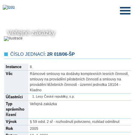
Veřejné zakázky
ČÍSLO JEDNACÍ:
2R 018/06-ŠP
Instance
II.
Věc
Rámcové smlouvy na dodávky komplexních lesních činností,
smlouvy na provádění pěstebních činností a smlouvy na
provádění těžebních činností - územní jednotka 18104 -
Kladno
Účastníci
Lesy České republiky, s.p.
Typ
Veřejná zakázka
správního
řízení
Výrok
§ 59 odst. 2 sř - rozhodnutí potvrzeno, rozklad odmítnut
Rok
2005