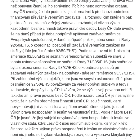
byla řízena veřejným zadavatelem nebo veřejný zadavatel jmenoval více
než polovinu členů jejího správního, řídícího nebo kontrolního orgánu,
Lesy ČR uvedly, že tato podmínka je alternativní k předchozí podmínce
financování převážně veřejnými zadavateli, a rozhodujícím kritériem pak
je skutečnost, zda má veřejný zadavatel rozhodující vliv na výkon
každodenní běžné činnosti takové právnické osoby. Lesy ČR dále uvedly,
že na daný případ je třeba podpůrně aplikovat zadávací směrnice
Evropských společenství, v daném případě pak zejména směrnici Rady
92/50/EHS, o koordinaci postupů při zadávání veřejných zakázek na
služby (dále jen "směrnice 92/50/EHS"). Podle ustanovení čl. 1 písm. b)
směrnice 92/50/EHS je seznam veřejnoprávních subjektů ve smyslu
tohoto ustanovení obsažen ve směrnici Rady 71/305/EHS (tato směrnice
byla zrušena směrnicí Rady 93/37/EHS, o koordinaci postupů při
zadávání veřejných zakázek na dodávky - dále jen "směrnice 93/37/EHS).
Při zohlednění výčtu subjektů, které jsou ve smyslu ustanovení čl. 1 písm.
b) směrnice 92/50/EHS považovány za veřejnoprávní subjekty a tedy i
zadavatele, dospěly Lesy ČR k závěru, že se výčet svojí povahou neblíží
faktické ani právní povaze Lesů ČR. Podle názoru Lesů ČR je nesmyslné
tvrdit, že hlavním předmětem činnosti Lesů ČR jsou činnosti, které
nevykonávají jiní vlastníci lesa, a přitom uvádět činnosti jako je např.
výkon práva hospodaření k lesům ve vlastnictví státu. Podle názoru Lesů
ČR je jasné, že jiný subjekt nevykonává právo hospodaření k lesům ve
vlastnictví státu, když Lesy ČR jsou jediným subjektem, který byl k této
činnosti
založen
. Výkon práva hospodaření k lesům ve vlastnictví státu ale
není nic jiného než výkon vlastnických práv, která vykonává kterýkoli jiný