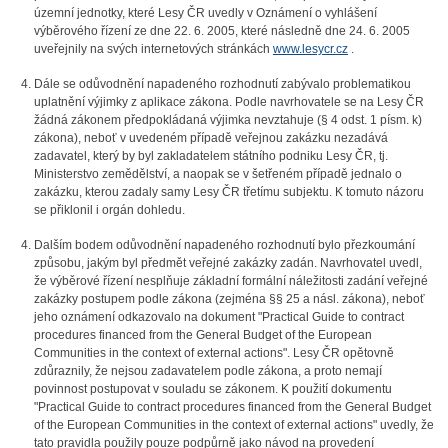
územní jednotky, které Lesy ČR uvedly v Oznámení o vyhlášení
výběrového řízení ze dne 22. 6. 2005, které následně dne 24. 6. 2005
uveřejnily na svých internetových stránkách
www.lesycr.cz
.
Dále se odůvodnění napadeného rozhodnutí zabývalo problematikou
uplatnění výjimky z aplikace zákona. Podle navrhovatele se na Lesy ČR
žádná zákonem předpokládaná výjimka nevztahuje (§ 4 odst. 1 písm. k)
zákona), neboť v uvedeném případě veřejnou zakázku nezadává
zadavatel, který by byl zakladatelem státního podniku Lesy ČR, tj.
Ministerstvo zemědělství, a naopak se v šetřeném případě jednalo o
zakázku, kterou zadaly samy Lesy ČR třetímu subjektu. K tomuto názoru
se přiklonil i orgán dohledu.
Dalším bodem odůvodnění napadeného rozhodnutí bylo přezkoumání
způsobu, jakým byl předmět veřejné zakázky zadán. Navrhovatel uvedl,
že výběrové řízení nesplňuje základní formální náležitosti zadání veřejné
zakázky postupem podle zákona (zejména §§ 25 a násl. zákona), neboť
jeho oznámení odkazovalo na dokument "Practical Guide to contract
procedures financed from the General Budget of the European
Communities in the context of external actions". Lesy ČR opětovně
zdůraznily, že nejsou zadavatelem podle zákona, a proto nemají
povinnost postupovat v souladu se zákonem. K použití dokumentu
"
Practical Guide to contract procedures financed from the General Budget
of the European Communities in the context of external actions"
uvedly, že
tato pravidla použily pouze podpůrně jako návod na provedení