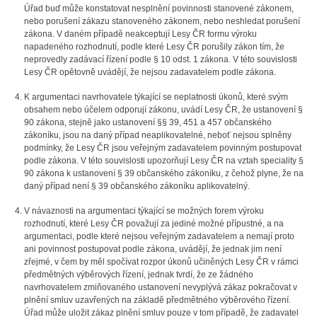
Úřad buď může konstatovat nesplnění povinnosti stanovené zákonem,
nebo porušení zákazu stanoveného zákonem, nebo neshledat porušení
zákona. V daném případě neakceptují Lesy ČR formu výroku
napadeného rozhodnutí, podle které Lesy ČR porušily zákon tím, že
neprovedly zadávací řízení podle § 10 odst. 1 zákona. V této souvislosti
Lesy ČR opětovně uvádějí, že nejsou zadavatelem podle zákona.
K argumentaci navrhovatele týkající se neplatnosti úkonů, které svým
obsahem nebo účelem odporují zákonu, uvádí Lesy ČR, že ustanovení §
90 zákona, stejně jako ustanovení §§ 39, 451 a 457 občanského
zákoníku, jsou na daný případ neaplikovatelné, neboť nejsou splněny
podmínky, že Lesy ČR jsou veřejným zadavatelem povinným postupovat
podle zákona. V této souvislosti upozorňují Lesy ČR na vztah speciality §
90 zákona k ustanovení § 39 občanského zákoníku, z čehož plyne, že na
daný případ není § 39 občanského zákoníku aplikovatelný.
V návaznosti na argumentaci týkající se možných forem výroku
rozhodnutí, které Lesy ČR považují za jediné možné přípustné, a na
argumentaci, podle které nejsou veřejným zadavatelem a nemají proto
ani povinnost postupovat podle zákona, uvádějí, že jednak jim není
zřejmé, v čem by měl spočívat rozpor úkonů učiněných Lesy ČR v rámci
předmětných výběrových řízení, jednak tvrdí, že ze žádného
navrhovatelem zmiňovaného ustanovení nevyplývá zákaz pokračovat v
plnění smluv uzavřených na základě předmětného výběrového řízení.
Úřad může uložit zákaz plnění smluv pouze v tom případě, že zadavatel