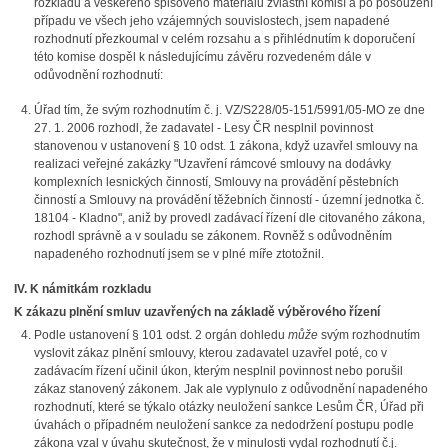
rozkladu a veškerého spisového materiálu zvláštní komisí a po posouzení
případu ve všech jeho vzájemných souvislostech, jsem napadené
rozhodnutí přezkoumal v celém rozsahu a s přihlédnutím k doporučení
této komise dospěl k následujícímu závěru rozvedeném dále v
odůvodnění rozhodnutí:
Úřad tím, že svým rozhodnutím č. j. VZ/S228/05-151/5991/05-MO ze dne
27. 1. 2006 rozhodl, že zadavatel - Lesy ČR nesplnil povinnost
stanovenou v ustanovení § 10 odst. 1 zákona, když uzavřel smlouvy na
realizaci veřejné zakázky "Uzavření rámcové smlouvy na dodávky
komplexních lesnických činností, Smlouvy na provádění pěstebních
činností a Smlouvy na provádění těžebních činností - územní jednotka č.
18104 - Kladno", aniž by provedl zadávací řízení dle citovaného zákona,
rozhodl správně a v souladu se zákonem. Rovněž s odůvodněním
napadeného rozhodnutí jsem se v plné míře ztotožnil.
IV. K námitkám rozkladu
K zákazu plnění smluv uzavřených na základě výběrového řízení
Podle ustanovení § 101 odst. 2 orgán dohledu
může
svým rozhodnutím
vyslovit zákaz plnění smlouvy, kterou zadavatel uzavřel poté, co v
zadávacím řízení učinil úkon, kterým nesplnil povinnost nebo porušil
zákaz stanovený zákonem. Jak ale vyplynulo z odůvodnění napadeného
rozhodnutí, které se týkalo otázky neuložení sankce Lesům ČR, Úřad při
úvahách o případném neuložení sankce za nedodržení postupu podle
zákona vzal v úvahu skutečnost, že v minulosti vydal rozhodnutí č.j.