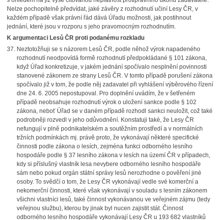
s ohledem na již výše citovanou neplatnost protiprávního úkonu zadavatele.
Nelze pochopitelně předvídat, jaké závěry z rozhodnutí učiní Lesy ČR, v
každém případě však právní řád dává Úřadu možnosti, jak postihnout
jednání, které jsou v rozporu s jeho pravomocným rozhodnutím.
K argumentaci Lesů ČR proti podanému rozkladu
Neztotožňuji se s názorem Lesů ČR, podle něhož výrok napadeného
rozhodnutí neodpovídá formě rozhodnutí předpokládané § 101 zákona,
když Úřad konkretizuje, v jakém jednání spočívalo nesplnění povinnosti
stanovené zákonem ze strany Lesů ČR. V tomto případě porušení zákona
spočívalo již v tom, že podle něj zadavatel při vyhlášení výběrového řízení
dne 24. 6. 2005 nepostupoval. Pro doplnění uvádím, že v šetřeném
případě neobsahuje rozhodnutí výrok o uložení sankce podle § 102
zákona, neboť Úřad se v daném případě rozhodl sankci neuložit, což také
podrobněji rozvedl v jeho odůvodnění. Konstatuji také, že Lesy ČR
nefungují v plně podnikatelském a soutěžním prostředí a v normálních
tržních podmínkách mj. právě proto, že vykonávají některé specifické
činnosti podle zákona o lesích, zejména funkci odborného lesního
hospodáře podle § 37 lesního zákona v lesích na území ČR v případech,
kdy si příslušný vlastník lesa nevybere odborného lesního hospodáře
sám nebo pokud orgán státní správy lesů nerozhodne o pověření jiné
osoby. To svědčí o tom, že Lesy ČR vykonávají vedle své komerční a
nekomerční činnosti, které však vykonávají v souladu s lesním zákonem
všichni vlastníci lesů, také činnost vykonávanou ve veřejném zájmu (tedy
veřejnou službu), kterou by jinak byl nucen zajistit stát. Činnost
odborného lesního hospodáře vykonávají Lesy ČR u 193 682 vlastníků