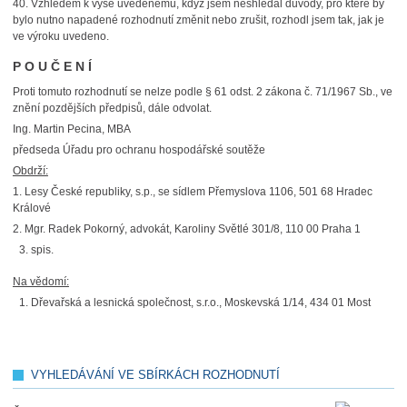
40. Vzhledem k výše uvedenému, když jsem neshledal důvody, pro které by
bylo nutno napadené rozhodnutí změnit nebo zrušit, rozhodl jsem tak, jak je
ve výroku uvedeno.
P O U Č E N Í
Proti tomuto rozhodnutí se nelze podle § 61 odst. 2 zákona č. 71/1967 Sb., ve
znění pozdějších předpisů, dále odvolat.
Ing. Martin Pecina, MBA
předseda Úřadu pro ochranu hospodářské soutěže
Obdrží:
1. Lesy České republiky, s.p., se sídlem Přemyslova 1106, 501 68 Hradec
Králové
2. Mgr. Radek Pokorný, advokát, Karoliny Světlé 301/8, 110 00 Praha 1
spis.
Na vědomí:
Dřevařská a lesnická společnost, s.r.o., Moskevská 1/14, 434 01 Most
VYHLEDÁVÁNÍ VE SBÍRKÁCH ROZHODNUTÍ