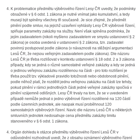
K problematice předmětu výběrového řízení Lesy ČR uvedly, že podmínky
obsažené v § 6 odst. 1 zákona je nutné vnímat jako kumulativní, a tedy
musejí být splněny všechny tři současně. Je sice zřejmé, že předmět
plnění podle smluv, na jejichž uzavření vyhlásily Lesy ČR výběrové řízení,
splňuje parametry zakázky na služby. Není však splněna podmínka, že
jejím zadavatelem (nikoli myšleno zadavatelem ve smyslu ustanovení § 2
zákona) je osoba uvedená v ustanovení § 2 zákona, tzn. zadavatel
povinný postupovat podle zákona (v návaznosti na stěžejní argumentaci
Lesů ČR, že nejsou veřejným zadavatelem podle zákona). Dle názoru
Lesů ČR je třeba rozlišovat v kontextu ustanovení § 18 odst. 2 a 3 zákona
případy, kdy se jedná o různé samostatné veřejné zakázky a kdy se jedná
o jedinou veřejnou zakázku rozdělenou na části - pro toto rozlišení je
třeba použít tzv. výkladové pravidlo totožnosti nebo obdobnosti plnění,
podle něhož platí, že rozdělit jednu veřejnou zakázku na části lze tehdy,
pokud plnění v rámci jednotlivých části jedné veřejné zakázky spočívá v
plnění vzájemně odlišných. Lesy ČR trvaly na tom, že se v uvedeném
případě nemůže jednat o jedno výběrové řízení rozdělené na 120 částí
podle územních jednotek, ale naopak musí proběhnout 120
samostatných výběrových řízení. Navíc dle názoru Lesů ČR u některých
smluvních jednotek nedosahuje cena předmětu zakázky limitu
stanoveného v § 6 odst. 1 zákona.
Orgán dohledu k otázce předmětu výběrového řízení Lesů ČR v
odůvodnění rozhodnutí uvedl, že z obsahu oznámení výběrového řízení