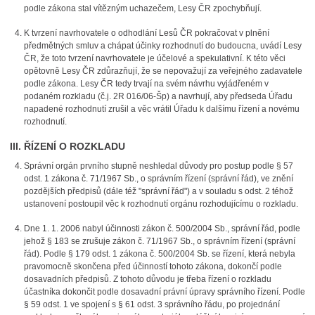
podle zákona stal vítězným uchazečem, Lesy ČR zpochybňují.
K tvrzení navrhovatele o odhodlání Lesů ČR pokračovat v plnění
předmětných smluv a chápat účinky rozhodnutí do budoucna, uvádí Lesy
ČR, že toto tvrzení navrhovatele je účelové a spekulativní. K této věci
opětovně Lesy ČR zdůrazňují, že se nepovažují za veřejného zadavatele
podle zákona. Lesy ČR tedy trvají na svém návrhu vyjádřeném v
podaném rozkladu (č.j. 2R 016/06-Šp) a navrhují, aby předseda Úřadu
napadené rozhodnutí zrušil a věc vrátil Úřadu k dalšímu řízení a novému
rozhodnutí.
III. ŘÍZENÍ O ROZKLADU
Správní orgán prvního stupně neshledal důvody pro postup podle § 57
odst. 1 zákona č. 71/1967 Sb., o správním řízení (správní řád), ve znění
pozdějších předpisů (dále též "správní řád") a v souladu s odst. 2 téhož
ustanovení postoupil věc k rozhodnutí orgánu rozhodujícímu o rozkladu.
Dne 1. 1. 2006 nabyl účinnosti zákon č. 500/2004 Sb., správní řád, podle
jehož § 183 se zrušuje zákon č. 71/1967 Sb., o správním řízení (správní
řád). Podle § 179 odst. 1 zákona č. 500/2004 Sb. se řízení, která nebyla
pravomocně skončena před účinností tohoto zákona, dokončí podle
dosavadních předpisů. Z tohoto důvodu je třeba řízení o rozkladu
účastníka dokončit podle dosavadní právní úpravy správního řízení. Podle
§ 59 odst. 1 ve spojení s § 61 odst. 3 správního řádu, po projednání