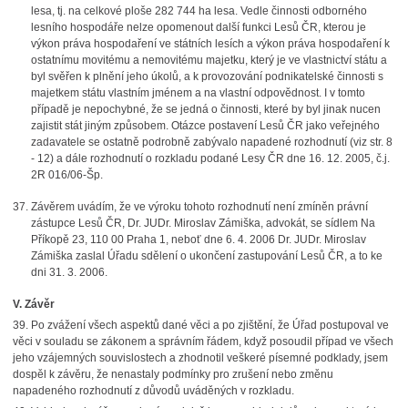
lesa, tj. na celkové ploše 282 744 ha lesa. Vedle činnosti odborného
lesního hospodáře nelze opomenout další funkci Lesů ČR, kterou je
výkon práva hospodaření ve státních lesích a výkon práva hospodaření k
ostatnímu movitému a nemovitému majetku, který je ve vlastnictví státu a
byl svěřen k plnění jeho úkolů, a k provozování podnikatelské činnosti s
majetkem státu vlastním jménem a na vlastní odpovědnost. I v tomto
případě je nepochybné, že se jedná o činnosti, které by byl jinak nucen
zajistit stát jiným způsobem. Otázce postavení Lesů ČR jako veřejného
zadavatele se ostatně podrobně zabývalo napadené rozhodnutí (viz str. 8
- 12) a dále rozhodnutí o rozkladu podané Lesy ČR dne 16. 12. 2005, č.j.
2R 016/06-Šp.
Závěrem uvádím, že ve výroku tohoto rozhodnutí není zmíněn právní
zástupce Lesů ČR, Dr. JUDr. Miroslav Zámiška, advokát, se sídlem Na
Příkopě 23, 110 00 Praha 1, neboť dne 6. 4. 2006 Dr. JUDr. Miroslav
Zámiška zaslal Úřadu sdělení o ukončení zastupování Lesů ČR, a to ke
dni 31. 3. 2006.
V. Závěr
39. Po zvážení všech aspektů dané věci a po zjištění, že Úřad postupoval ve
věci v souladu se zákonem a správním řádem, když posoudil případ ve všech
jeho vzájemných souvislostech a zhodnotil veškeré písemné podklady, jsem
dospěl k závěru, že nenastaly podmínky pro zrušení nebo změnu
napadeného rozhodnutí z důvodů uváděných v rozkladu.