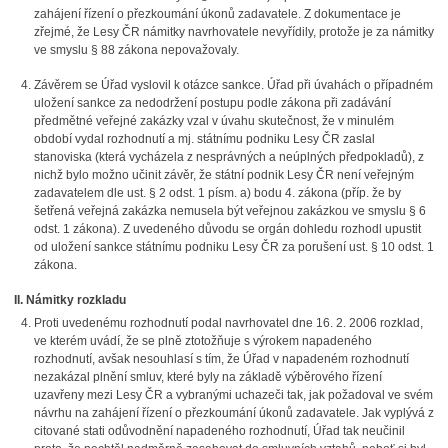
zahájení řízení o přezkoumání úkonů zadavatele. Z dokumentace je
zřejmé, že Lesy ČR námitky navrhovatele nevyřídily, protože je za námitky
ve smyslu § 88 zákona nepovažovaly.
Závěrem se Úřad vyslovil k otázce sankce. Úřad při úvahách o případném
uložení sankce za nedodržení postupu podle zákona při zadávání
předmětné veřejné zakázky vzal v úvahu skutečnost, že v minulém
období vydal rozhodnutí a mj. státnímu podniku Lesy ČR zaslal
stanoviska (která vycházela z nesprávných a neúplných předpokladů), z
nichž bylo možno učinit závěr, že státní podnik Lesy ČR není veřejným
zadavatelem dle ust. § 2 odst. 1 písm. a) bodu 4. zákona (příp. že by
šetřená veřejná zakázka nemusela být veřejnou zakázkou ve smyslu § 6
odst. 1 zákona). Z uvedeného důvodu se orgán dohledu rozhodl upustit
od uložení sankce státnímu podniku Lesy ČR za porušení ust. § 10 odst. 1
zákona.
II. Námitky rozkladu
Proti uvedenému rozhodnutí podal navrhovatel dne 16. 2. 2006 rozklad,
ve kterém uvádí, že se plně ztotožňuje s výrokem napadeného
rozhodnutí, avšak nesouhlasí s tím, že Úřad v napadeném rozhodnutí
nezakázal plnění smluv, které byly na základě výběrového řízení
uzavřeny mezi Lesy ČR a vybranými uchazeči tak, jak požadoval ve svém
návrhu na zahájení řízení o přezkoumání úkonů zadavatele. Jak vyplývá z
citované stati odůvodnění napadeného rozhodnutí, Úřad tak neučinil