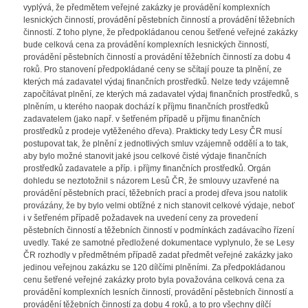
vyplývá, že předmětem veřejné zakázky je provádění komplexních
lesnických činností, provádění pěstebních činností a provádění těžebních
činností. Z toho plyne, že předpokládanou cenou šetřené veřejné zakázky
bude celková cena za provádění komplexních lesnických činností,
provádění pěstebních činností a provádění těžebních činností za dobu 4
roků. Pro stanovení předpokládané ceny se sčítají pouze ta plnění, ze
kterých má zadavatel výdaj finančních prostředků. Nelze tedy vzájemně
započítávat plnění, ze kterých má zadavatel výdaj finančních prostředků, s
plněním, u kterého naopak dochází k příjmu finančních prostředků
zadavatelem (jako např. v šetřeném případě u příjmu finančních
prostředků z prodeje vytěženého dřeva). Prakticky tedy Lesy ČR musí
postupovat tak, že plnění z jednotlivých smluv vzájemně oddělí a to tak,
aby bylo možné stanovit jaké jsou celkové čisté výdaje finančních
prostředků zadavatele a příp. i příjmy finančních prostředků. Orgán
dohledu se neztotožnil s názorem Lesů ČR, že smlouvy uzavřené na
provádění pěstebních prací, těžebních prací a prodej dřeva jsou natolik
provázány, že by bylo velmi obtížné z nich stanovit celkové výdaje, neboť
i v šetřeném případě požadavek na uvedení ceny za provedení
pěstebních činností a těžebních činností v podmínkách zadávacího řízení
uvedly. Také ze samotné předložené dokumentace vyplynulo, že se Lesy
ČR rozhodly v předmětném případě zadat předmět veřejné zakázky jako
jedinou veřejnou zakázku se 120 dílčími plněními. Za předpokládanou
cenu šetřené veřejné zakázky proto byla považována celková cena za
provádění komplexních lesních činností, provádění pěstebních činností a
provádění těžebních činností za dobu 4 roků, a to pro všechny dílčí