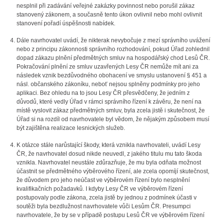
nesplnil při zadávání veřejné zakázky povinnost nebo porušil zákaz
stanovený zákonem, a současně tento úkon ovlivnil nebo mohl ovlivnit
stanovení pořadí úspěšnosti nabídek.
Dále navrhovatel uvádí, že nikterak nevybočuje z mezí správního uvážení
nebo z principu zákonnosti správního rozhodování, pokud Úřad zohlednil
dopad zákazu plnění předmětných smluv na hospodářský chod Lesů ČR.
Pokračování plnění ze smluv uzavřených Lesy ČR nemůže mít ani za
následek vznik bezdůvodného obohacení ve smyslu ustanovení § 451 a
násl. občanského zákoníku, neboť nejsou splněny podmínky pro jeho
aplikaci. Bez ohledu na to jsou Lesy ČR přesvědčeny, že jedním z
důvodů, které vedly Úřad v rámci správního řízení k závěru, že není na
místě vyslovit zákaz předmětných smluv, byla zcela jistě i skutečnost, že
Úřad si na rozdíl od navrhovatele byl vědom, že nějakým způsobem musí
být zajištěna realizace lesnických služeb.
K otázce stále narůstající škody, která vznikla navrhovateli, uvádí Lesy
ČR, že navrhovatel dosud nikde neuvedl, z jakého titulu mu tato škoda
vznikla. Navrhovatel neustále zdůrazňuje, že mu byla odňata možnost
účastnit se předmětného výběrového řízení, ale zcela opomíjí skutečnost,
že důvodem pro jeho neúčast ve výběrovém řízení bylo nesplnění
kvalifikačních požadavků. I kdyby Lesy ČR ve výběrovém řízení
postupovaly podle zákona, zcela jistě by jednou z podmínek účasti v
soutěži byla bezdlužnost navrhovatele vůči Lesům ČR. Presumpci
navrhovatele, že by se v případě postupu Lesů ČR ve výběrovém řízení