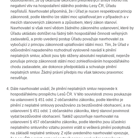
odůvodněním, že by okamžité ukončení předmětných smluv mohlo mít
negativní vliv na hospodaření státního podniku Lesy ČR, Úřadu
nepřísluší. Navrhovatel připomíná, že i Úřad je nucen respektovat princip
zákonnosti, podle kterého lze státní moc uplatňovat jen v případech a v
mezích stanovených zákonem a způsobem, který zákon stanoví.
Navrhovatel si však není vědom žádného zákonného ustanovení, které by
Úřadu ukládalo dohlížet na řádný běh hospodářské činnosti veřejných
zadavatelů, a proto uvedený postup Úřadu považuje navrhovatel za
vybočující z principu zákonnosti uplatňování státní moci. Tím, že Úřad v
odůvodnění napadeného rozhodnutí vysloveně navádí k plnění
neplatných smluv, ačkoli jsou tyto stiženy absolutní neplatností, nejenže
porušuje princip zákonnosti státní moci zohledňováním hospodářského
chodu zadavatele, ale dokonce předpokládá a schvaluje plnění
neplatných smluv. Žádný právní předpis mu však takovou pravomoc
nesvěřuje.
Dále navrhovatel uvádí, že plnění neplatných smluv nepovede k
hospodářskému prospěchu Lesů ČR. V této souvislosti znovu poukazuje
na ustanovení § 451 odst. 2 občanského zákoníku, podle kterého je
plnění z neplatné smlouvy považováno za bezdůvodné obohacení, a na
ustanovení § 451 odst. 1 občanského zákoníku, který stanoví povinnost
vydat bezdůvodné obohacení. Taktéž upozorňuje navrhovatel na
ustanovení § 457 občanského zákoníku, podle kterého jsou účastníci
neplatného smluvního vztahu povinni vrátit si veškerá plnění poskytnutá
na základě neplatné smlouvy. Z výše uvedeného navrhovatel vyvozuje,