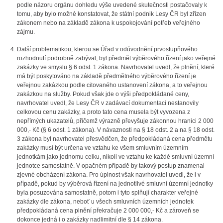
podle názoru orgánu dohledu výše uvedené skutečnosti postačovaly k
tomu, aby bylo možné konstatovat, že státní podnik Lesy ČR byl zřízen
zákonem nebo na základě zákona k uspokojování potřeb veřejného
zájmu.
Další problematikou, kterou se Úřad v odůvodnění prvostupňového
rozhodnutí podrobně zabýval, byl předmět výběrového řízení jako veřejné
zakázky ve smyslu § 6 odst. 1 zákona. Navrhovatel uvedl, že plnění, které
má být poskytováno na základě předmětného výběrového řízení je
veřejnou zakázkou podle citovaného ustanovení zákona, a to veřejnou
zakázkou na služby. Pokud však jde o výši předpokládané ceny,
navrhovatel uvedl, že Lesy ČR v zadávací dokumentaci nestanovily
celkovou cenu zakázky, a proto tato cena musela být vyvozena z
nepřímých ukazatelů, přičemž výrazně převyšuje zákonnou hranici 2 000
000,- Kč (§ 6 odst. 1 zákona). V návaznosti na § 18 odst. 2 a na § 18 odst.
3 zákona byl navrhovatel přesvědčen, že předpokládaná cena předmětu
zakázky musí být určena ve vztahu ke všem smluvním územním
jednotkám jako jednomu celku, nikoli ve vztahu ke každé smluvní územní
jednotce samostatně. V opačném případě by takový postup znamenal
zjevné obcházení zákona. Pro úplnost však navrhovatel uvedl, že i v
případě, pokud by výběrová řízení na jednotlivé smluvní územní jednotky
byla posuzována samostatně, potom i tyto splňují charakter veřejné
zakázky dle zákona, neboť u všech smluvních územních jednotek
předpokládaná cena plnění překračuje 2 000 000,- Kč a zároveň se
dokonce jedná i o zakázky nadlimitní dle § 14 zákona.