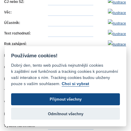
ČJ nebo SZ:
Věc:
Účastník:
Text rozhodnutí:
Rok zahájení:
Používáme cookies!
Rok vydání:
Dobrý den, tento web používá nejnutnější cookies
Oblast:
Veřejné zakázky
k zajištění své funkčnosti a tracking cookies k porozumění
vaší interakce s ním. Tracking cookies budou uloženy
Instance:
pouze s vaším souhlasem.
Chci si vybrat
Typ řízení:
Přijmout všechny
Výrok:
Odmítnout všechny
Leniency program:
Využito narovnání: