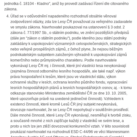
jednotka č. 18104 - Kladno", aniž by provedl zadávací řízení dle citovaného
zákona.
Úřad se v odůvodnění napadeného rozhodnutí obsáhle věnoval
zodpovězení otázky, zda lze Lesy ČR považovat za veřejného zadavatele
ve smyslu zákona. Navrhovatel poukazoval na ustanovení § 3 odst. 2
zákona č. 77/1997 Sb., o státním podniku, ve znění pozdějších předpisů
(dále jen "zákon o státním podniku"), podle kterého jsou státní podniky
zakládány k uspokojování významných celospolečenských, strategických
nebo veřejně prospěšných zájmů, z čehož plyne, že nejsou běžným
podnikatelským subjektem založeným výhradně k uspokojování zájmů
komerčního nebo průmyslového charakteru. Podle navrhovatele
vykonávají Lesy ČR mj. i činnosti, které jiní vlastníci lesa nevykonávají
(zejména činnost odborného lesního hospodáře, ale také např. výkon
práva hospodaření k lesům, které jsou ve vlastnictví státu, výkon
ochranné služby v lesích, ochrana lesního půdního fondu, vypracování
lesních hospodářských plánů a lesních hospodářských osnov, aj. - k tomu
odkazuje stanovisko Ministerstva zemědělství ČR ze dne 10. 10. 2005,
které upozorňuje právě na uvedené jedinečné činnosti). Vzhledem k
existenci činností, které kromě Lesů ČR jiný subjekt nevykonává,
dovozuje navrhovatel, že se Lesy ČR nepohybují v soutěžním prostředí.
Dále mnohé činnosti, které Lesy ČR vykonávají, nesměřují k tvorbě zisku,
a současně mnohé z nich zajišťuje každý z vlastníků ve svém lese, a
proto u nich lze jen ztěží dovozovat konkurenční vztah. V této souvislosti
poukázal navrhovatel na rozhodnutí ESD C-44/96 ve věci Mannesmann