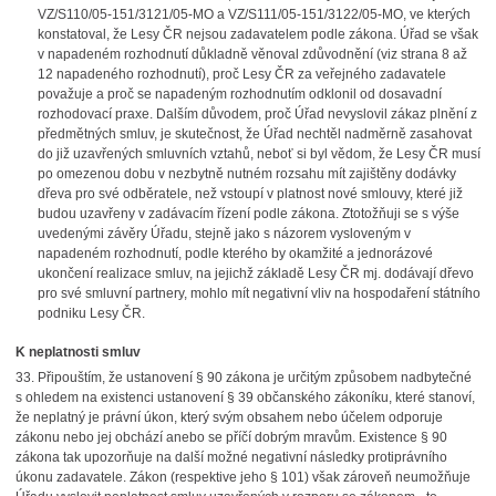
VZ/S110/05-151/3121/05-MO a VZ/S111/05-151/3122/05-MO, ve kterých
konstatoval, že Lesy ČR nejsou zadavatelem podle zákona. Úřad se však
v napadeném rozhodnutí důkladně věnoval zdůvodnění (viz strana 8 až
12 napadeného rozhodnutí), proč Lesy ČR za veřejného zadavatele
považuje a proč se napadeným rozhodnutím odklonil od dosavadní
rozhodovací praxe. Dalším důvodem, proč Úřad nevyslovil zákaz plnění z
předmětných smluv, je skutečnost, že Úřad nechtěl nadměrně zasahovat
do již uzavřených smluvních vztahů, neboť si byl vědom, že Lesy ČR musí
po omezenou dobu v nezbytně nutném rozsahu mít zajištěny dodávky
dřeva pro své odběratele, než vstoupí v platnost nové smlouvy, které již
budou uzavřeny v zadávacím řízení podle zákona. Ztotožňuji se s výše
uvedenými závěry Úřadu, stejně jako s názorem vysloveným v
napadeném rozhodnutí, podle kterého by okamžité a jednorázové
ukončení realizace smluv, na jejichž základě Lesy ČR mj. dodávají dřevo
pro své smluvní partnery, mohlo mít negativní vliv na hospodaření státního
podniku Lesy ČR.
K neplatnosti smluv
33. Připouštím, že ustanovení § 90 zákona je určitým způsobem nadbytečné
s ohledem na existenci ustanovení § 39 občanského zákoníku, které stanoví,
že neplatný je právní úkon, který svým obsahem nebo účelem odporuje
zákonu nebo jej obchází anebo se příčí dobrým mravům. Existence § 90
zákona tak upozorňuje na další možné negativní následky protiprávního
úkonu zadavatele. Zákon (respektive jeho § 101) však zároveň neumožňuje