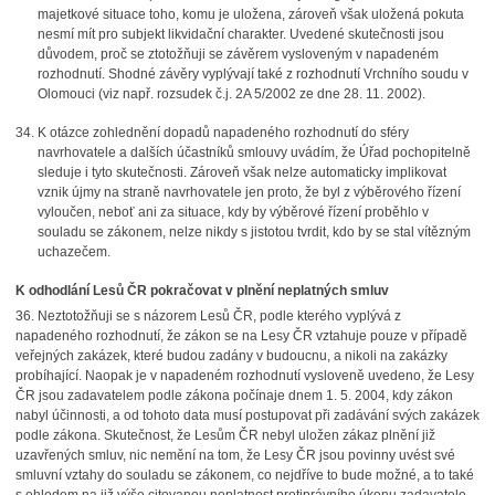
majetkové situace toho, komu je uložena, zároveň však uložená pokuta
nesmí mít pro subjekt likvidační charakter. Uvedené skutečnosti jsou
důvodem, proč se ztotožňuji se závěrem vysloveným v napadeném
rozhodnutí. Shodné závěry vyplývají také z rozhodnutí Vrchního soudu v
Olomouci (viz např. rozsudek č.j. 2A 5/2002 ze dne 28. 11. 2002).
K otázce zohlednění dopadů napadeného rozhodnutí do sféry
navrhovatele a dalších účastníků smlouvy uvádím, že Úřad pochopitelně
sleduje i tyto skutečnosti. Zároveň však nelze automaticky implikovat
vznik újmy na straně navrhovatele jen proto, že byl z výběrového řízení
vyloučen, neboť ani za situace, kdy by výběrové řízení proběhlo v
souladu se zákonem, nelze nikdy s jistotou tvrdit, kdo by se stal vítězným
uchazečem.
K odhodlání Lesů ČR pokračovat v plnění neplatných smluv
36. Neztotožňuji se s názorem Lesů ČR, podle kterého vyplývá z
napadeného rozhodnutí, že zákon se na Lesy ČR vztahuje pouze v případě
veřejných zakázek, které budou zadány v budoucnu, a nikoli na zakázky
probíhající. Naopak je v napadeném rozhodnutí vysloveně uvedeno, že Lesy
ČR jsou zadavatelem podle zákona počínaje dnem 1. 5. 2004, kdy zákon
nabyl účinnosti, a od tohoto data musí postupovat při zadávání svých zakázek
podle zákona. Skutečnost, že Lesům ČR nebyl uložen zákaz plnění již
uzavřených smluv, nic nemění na tom, že Lesy ČR jsou povinny uvést své
smluvní vztahy do souladu se zákonem, co nejdříve to bude možné, a to také