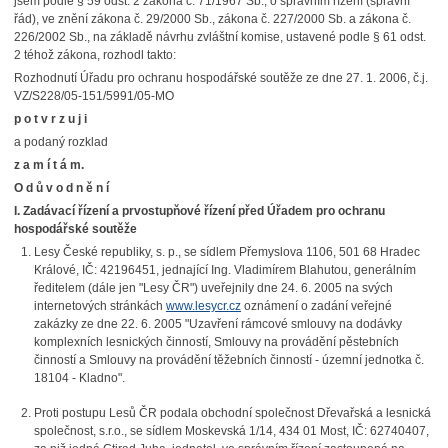
jsem podle § 59 odst. 2 zákona č. 71/1967 Sb., o správním řízení (správní
řád), ve znění zákona č. 29/2000 Sb., zákona č. 227/2000 Sb. a zákona č.
226/2002 Sb., na základě návrhu zvláštní komise, ustavené podle § 61 odst.
2 téhož zákona, rozhodl takto:
Rozhodnutí Úřadu pro ochranu hospodářské soutěže ze dne 27. 1. 2006, č.j.
VZ/S228/05-151/5991/05-MO
p o t v r z u j i
a podaný rozklad
z a m í t á m.
O d ů v o d n ě n í
I. Zadávací řízení a prvostupňové řízení před Úřadem pro ochranu
hospodářské soutěže
Lesy České republiky, s. p., se sídlem Přemyslova 1106, 501 68 Hradec
Králové, IČ: 42196451, jednající Ing. Vladimírem Blahutou, generálním
ředitelem (dále jen "Lesy ČR") uveřejnily dne 24. 6. 2005 na svých
internetových stránkách
www.lesycr.cz
oznámení o zadání veřejné
zakázky ze dne 22. 6. 2005 "Uzavření rámcové smlouvy na dodávky
komplexních lesnických činností, Smlouvy na provádění pěstebních
činností a Smlouvy na provádění těžebních činností - územní jednotka č.
18104 - Kladno".
Proti postupu Lesů ČR podala obchodní společnost Dřevařská a lesnická
společnost, s.r.o., se sídlem Moskevská 1/14, 434 01 Most, IČ: 62740407,