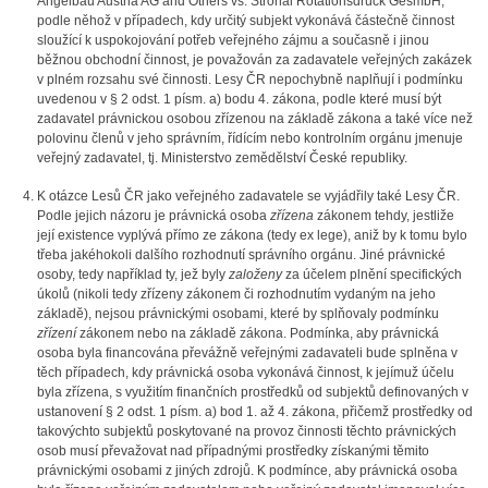
Angelbau Austria AG and Others vs. Strohal Rotationsdruck GesmbH,
podle něhož v případech, kdy určitý subjekt vykonává částečně činnost
sloužící k uspokojování potřeb veřejného zájmu a současně i jinou
běžnou obchodní činnost, je považován za zadavatele veřejných zakázek
v plném rozsahu své činnosti. Lesy ČR nepochybně naplňují i podmínku
uvedenou v § 2 odst. 1 písm. a) bodu 4. zákona, podle které musí být
zadavatel právnickou osobou zřízenou na základě zákona a také více než
polovinu členů v jeho správním, řídícím nebo kontrolním orgánu jmenuje
veřejný zadavatel, tj. Ministerstvo zemědělství České republiky.
K otázce Lesů ČR jako veřejného zadavatele se vyjádřily také Lesy ČR.
Podle jejich názoru je právnická osoba
zřízena
zákonem tehdy, jestliže
její existence vyplývá přímo ze zákona (tedy ex lege), aniž by k tomu bylo
třeba jakéhokoli dalšího rozhodnutí správního orgánu. Jiné právnické
osoby, tedy například ty, jež byly
založeny
za účelem plnění specifických
úkolů (nikoli tedy zřízeny zákonem či rozhodnutím vydaným na jeho
základě), nejsou právnickými osobami, které by splňovaly podmínku
zřízení
zákonem nebo na základě zákona. Podmínka, aby právnická
osoba byla financována převážně veřejnými zadavateli bude splněna v
těch případech, kdy právnická osoba vykonává činnost, k jejímuž účelu
byla zřízena, s využitím finančních prostředků od subjektů definovaných v
ustanovení § 2 odst. 1 písm. a) bod 1. až 4. zákona, přičemž prostředky od
takovýchto subjektů poskytované na provoz činnosti těchto právnických
osob musí převažovat nad případnými prostředky získanými těmito
právnickými osobami z jiných zdrojů. K podmínce, aby právnická osoba