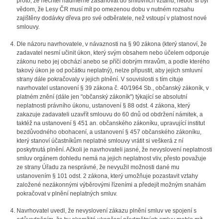
proto, že nechtěl nadměrně zasahovat do smluvních vztahů, neboť si byl
vědom, že Lesy ČR musí mít po omezenou dobu v nutném rozsahu
zajištěny dodávky dřeva pro své odběratele, než vstoupí v platnost nové
smlouvy.
Dle názoru navrhovatele, v návaznosti na § 90 zákona (který stanoví, že
zadavatel nesmí učinit úkon, který svým obsahem nebo účelem odporuje
zákonu nebo jej obchází anebo se příčí dobrým mravům, a podle kterého
takový úkon je od počátku neplatný), nelze připustit, aby jejich smluvní
strany dále pokračovaly v jejich plnění. V souvislosti s tím cituje
navrhovatel ustanovení § 39 zákona č. 40/1964 Sb., občanský zákoník, v
platném znění (dále jen "občanský zákoník") týkající se absolutní
neplatnosti právního úkonu, ustanovení § 88 odst. 4 zákona, který
zakazuje zadavateli uzavřít smlouvu do 60 dnů od obdržení námitek, a
taktéž na ustanovení § 451 an. občanského zákoníku, upravující institut
bezdůvodného obohacení, a ustanovení § 457 občanského zákoníku,
který stanoví účastníkům neplatné smlouvy vrátit si veškerá z ní
poskytnutá plnění. Ačkoli je navrhovateli jasné, že nevyslovení neplatnosti
smluv orgánem dohledu nemá na jejich neplatnost vliv, přesto považuje
ze strany Úřadu za nesprávné, že nevyužil možnosti dané mu
ustanovením § 101 odst. 2 zákona, který umožňuje pozastavit vztahy
založené nezákonnými výběrovými řízeními a předejít možným snahám
pokračovat v plnění neplatných smluv.
Navrhovatel uvedl, že nevyslovení zákazu plnění smluv ve spojení s