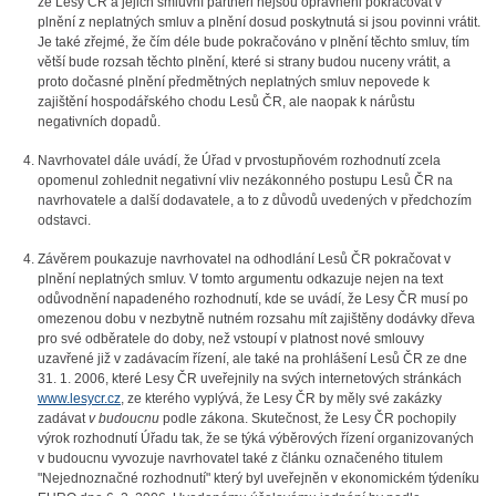
že Lesy ČR a jejich smluvní partneři nejsou oprávněni pokračovat v
plnění z neplatných smluv a plnění dosud poskytnutá si jsou povinni vrátit.
Je také zřejmé, že čím déle bude pokračováno v plnění těchto smluv, tím
větší bude rozsah těchto plnění, které si strany budou nuceny vrátit, a
proto dočasné plnění předmětných neplatných smluv nepovede k
zajištění hospodářského chodu Lesů ČR, ale naopak k nárůstu
negativních dopadů.
Navrhovatel dále uvádí, že Úřad v prvostupňovém rozhodnutí zcela
opomenul zohlednit negativní vliv nezákonného postupu Lesů ČR na
navrhovatele a další dodavatele, a to z důvodů uvedených v předchozím
odstavci.
Závěrem poukazuje navrhovatel na odhodlání Lesů ČR pokračovat v
plnění neplatných smluv. V tomto argumentu odkazuje nejen na text
odůvodnění napadeného rozhodnutí, kde se uvádí, že Lesy ČR musí po
omezenou dobu v nezbytně nutném rozsahu mít zajištěny dodávky dřeva
pro své odběratele do doby, než vstoupí v platnost nové smlouvy
uzavřené již v zadávacím řízení, ale také na prohlášení Lesů ČR ze dne
31. 1. 2006, které Lesy ČR uveřejnily na svých internetových stránkách
www.lesycr.cz
, ze kterého vyplývá, že Lesy ČR by měly své zakázky
zadávat
v budoucnu
podle zákona. Skutečnost, že Lesy ČR pochopily
výrok rozhodnutí Úřadu tak, že se týká výběrových řízení organizovaných
v budoucnu vyvozuje navrhovatel také z článku označeného titulem
"Nejednoznačné rozhodnutí" který byl uveřejněn v ekonomickém týdeníku