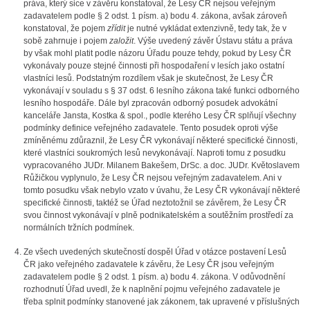
práva, který sice v závěru konstatoval, že Lesy ČR nejsou veřejným
zadavatelem podle § 2 odst. 1 písm. a) bodu 4. zákona, avšak zároveň
konstatoval, že pojem
zřídit
je nutné vykládat extenzivně, tedy tak, že v
sobě zahrnuje i pojem
založit
. Výše uvedený závěr Ústavu státu a práva
by však mohl platit podle názoru Úřadu pouze tehdy, pokud by Lesy ČR
vykonávaly pouze stejné činnosti při hospodaření v lesích jako ostatní
vlastníci lesů. Podstatným rozdílem však je skutečnost, že Lesy ČR
vykonávají v souladu s § 37 odst. 6 lesního zákona také funkci odborného
lesního hospodáře. Dále byl zpracován odborný posudek advokátní
kanceláře Jansta, Kostka & spol., podle kterého Lesy ČR splňují všechny
podmínky definice veřejného zadavatele. Tento posudek oproti výše
zmíněnému zdůraznil, že Lesy ČR vykonávají některé specifické činnosti,
které vlastníci soukromých lesů nevykonávají. Naproti tomu z posudku
vypracovaného JUDr. Milanem Bakešem, DrSc. a doc. JUDr. Květoslavem
Růžičkou vyplynulo, že Lesy ČR nejsou veřejným zadavatelem. Ani v
tomto posudku však nebylo vzato v úvahu, že Lesy ČR vykonávají některé
specifické činnosti, taktéž se Úřad neztotožnil se závěrem, že Lesy ČR
svou činnost vykonávají v plně podnikatelském a soutěžním prostředí za
normálních tržních podmínek.
Ze všech uvedených skutečností dospěl Úřad v otázce postavení Lesů
ČR jako veřejného zadavatele k závěru, že Lesy ČR jsou veřejným
zadavatelem podle § 2 odst. 1 písm. a) bodu 4. zákona. V odůvodnění
rozhodnutí Úřad uvedl, že k naplnění pojmu veřejného zadavatele je
třeba splnit podmínky stanovené jak zákonem, tak upravené v příslušných