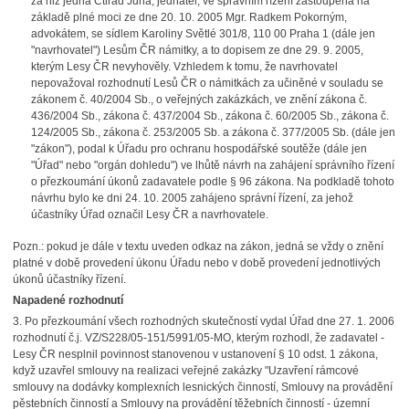
za niž jedná Ctirad Juha, jednatel, ve správním řízení zastoupená na
základě plné moci ze dne 20. 10. 2005 Mgr. Radkem Pokorným,
advokátem, se sídlem Karoliny Světlé 301/8, 110 00 Praha 1 (dále jen
"navrhovatel") Lesům ČR námitky, a to dopisem ze dne 29. 9. 2005,
kterým Lesy ČR nevyhověly. Vzhledem k tomu, že navrhovatel
nepovažoval rozhodnutí Lesů ČR o námitkách za učiněné v souladu se
zákonem č. 40/2004 Sb., o veřejných zakázkách, ve znění zákona č.
436/2004 Sb., zákona č. 437/2004 Sb., zákona č. 60/2005 Sb., zákona č.
124/2005 Sb., zákona č. 253/2005 Sb. a zákona č. 377/2005 Sb. (dále jen
"zákon"), podal k Úřadu pro ochranu hospodářské soutěže (dále jen
"Úřad" nebo "orgán dohledu") ve lhůtě návrh na zahájení správního řízení
o přezkoumání úkonů zadavatele podle § 96 zákona. Na podkladě tohoto
návrhu bylo ke dni 24. 10. 2005 zahájeno správní řízení, za jehož
účastníky Úřad označil Lesy ČR a navrhovatele.
Pozn.: pokud je dále v textu uveden odkaz na zákon, jedná se vždy o znění
platné v době provedení úkonu Úřadu nebo v době provedení jednotlivých
úkonů účastníky řízení.
Napadené rozhodnutí
3. Po přezkoumání všech rozhodných skutečností vydal Úřad dne 27. 1. 2006
rozhodnutí č.j. VZ/S228/05-151/5991/05-MO, kterým rozhodl, že zadavatel -
Lesy ČR nesplnil povinnost stanovenou v ustanovení § 10 odst. 1 zákona,
když uzavřel smlouvy na realizaci veřejné zakázky "Uzavření rámcové
smlouvy na dodávky komplexních lesnických činností, Smlouvy na provádění
pěstebních činností a Smlouvy na provádění těžebních činností - územní