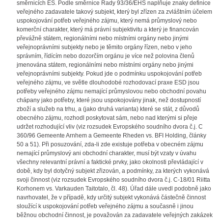
směrnicích ES. Podle směrnice Rady 93/36/EHS naplňuje znaky definice
veřejného zadavatele takový subjekt, který byl zřízen za zvláštním účelem
uspokojování potřeb veřejného zájmu, který nemá průmyslový nebo
komerční charakter, který má právní subjektivitu a který je financován
převážně státem, regionálními nebo místními orgány nebo jinými
veřejnoprávními subjekty nebo je těmito orgány řízen, nebo v jeho
správním, řídícím nebo dozorčím orgánu je více než polovina členů
jmenována státem, regionálními nebo místními orgány nebo jinými
veřejnoprávními subjekty. Pokud jde o podmínku uspokojování potřeb
veřejného zájmu, ve světle dlouhodobé rozhodovací praxe ESD jsou
potřeby veřejného zájmu nemající průmyslovou nebo obchodní povahu
chápany jako potřeby, které jsou uspokojovány jinak, než dostupností
zboží a služeb na trhu, a (jako druhá varianta) které se stát, z důvodů
obecného zájmu, rozhodl poskytovat sám, nebo nad kterými si přeje
udržet rozhodující vliv (viz rozsudek Evropského soudního dvora č.j. C
360/96 Gemeente Arnhem a Gemeente Rheden vs. BFI Holding, články
50 a 51). Při posuzování, zda-li zde existuje potřeba v obecném zájmu
nemající průmyslový ani obchodní charakter, musí být vzaty v úvahu
všechny relevantní právní a faktické prvky, jako okolnosti převládající v
době, kdy byl dotyčný subjekt zřizován, a podmínky, za kterých vykonává
svoji činnost (viz rozsudek Evropského soudního dvora č.j. C-18/01 Riitta
Korhonem vs. Varkauden Taitotalo, čl. 48). Úřad dále uvedl podobně jako
navrhovatel, že v případě, kdy určitý subjekt vykonává částečně činnost
sloužící k uspokojování potřeb veřejného zájmu a současně i jinou
běžnou obchodní činnost, je považován za zadavatele veřejných zakázek