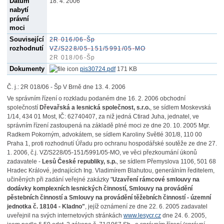
Datum
18. 4. 2006
nabytí
právní
moci
Související
2R 016/06-Šp
rozhodnutí
VZ/S228/05-151/5991/05-MO
2R 018/06-Šp
Dokumenty
pis30724.pdf
171 KB
Č. j.: 2R 018/06 - Šp V Brně dne 13. 4. 2006
Ve správním řízení o rozkladu podaném dne 16. 2. 2006 obchodní
společností
Dřevařská a lesnická společnost, s.r.o.
, se sídlem Moskevská
1/14, 434 01 Most, IČ: 62740407, za niž jedná Ctirad Juha, jednatel, ve
správním řízení zastoupená na základě plné moci ze dne 20. 10. 2005 Mgr.
Radkem Pokorným, advokátem, se sídlem Karoliny Světlé 301/8, 110 00
Praha 1, proti rozhodnutí Úřadu pro ochranu hospodářské soutěže ze dne 27.
1. 2006, č.j. VZ/S228/05-151/5991/05-MO, ve věci přezkoumání úkonů
zadavatele -
Lesů České republiky, s.p.
, se sídlem Přemyslova 1106, 501 68
Hradec Králové, jednajících Ing. Vladimírem Blahutou, generálním ředitelem,
učiněných při zadání veřejné zakázky "
Uzavření rámcové smlouvy na
dodávky komplexních lesnických činností, Smlouvy na provádění
pěstebních činností a Smlouvy na provádění těžebních činností - územní
jednotka č. 18104 - Kladno"
, jejíž oznámení ze dne 22. 6. 2005 zadavatel
uveřejnil na svých internetových stránkách
www.lesycr.cz
dne 24. 6. 2005,