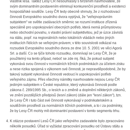
vlastník lesa. Taktéž Lesy ČR nesouhlasily s tvrzením navrhovatele, že
svým dominantním postavením eliminují konkurenční prostředí a existenci
hospodářské soutěže. Lesy ČR tedy obecně shrnuly, že z rozhodovací
činnosti Evropského soudního dvora vyplývá, že "veřejnoprávním
subjektem" ve světle zadávacích směrnic se rozumí instituce zřízená
speciálně pro uspokojování obecných potřeb, která nemá průmyslovou
nebo obchodní povahu, s vlastní právní subjektivitou, jež je úzce závislá
na státu, popř. na regionálních nebo lokálních vládách nebo jiných
institucích řídících se veřejným právem; v této souvislosti odkázal na
rozsudek Evropského soudního dvora ze dne 10. 5. 2001 ve věci Agorà
Srl. a další. Co se týče tohoto rozsudku, domnívají se Lesy ČR, že je
použitelný na tento případ, neboť se zde mj. říká, že pokud subjekt
vykonává svou činnost v normálních tržních podmínkách za účelem zisku
a nese rizika spojená s výkonem své činnosti, je nepravděpodobné, že by
takový subjekt vykonával činnosti vedoucí k uspokojování potřeb
veřejného zájmu. Přes všechny námitky navrhovatele nejsou Lesy ČR
jediným subjektem v České republice, který vykonává činnosti podle
zákona č. 289/1995 Sb., o lesích a o změně a doplnění některých zákonů,
ve znění pozdějších předpisů (lesní zákon) (dále jen "lesní zákon"), tzn.
že Lesy ČR i tuto část své činnosti vykonávají v podnikatelském a
soutěžním prostředí za normálních tržních podmínek, a to i za podmínky,
že by Lesy ČR mohly mít dominantní postavení v tomto segmentu trhu.
K otázce postavení Lesů ČR jako veřejného zadavatele bylo zpracováno
několik posudků. Úřad si vyžádal zpracování posudku od Ústavu státu a