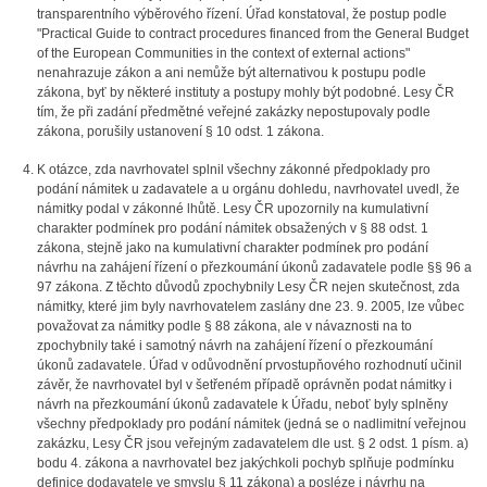
transparentního výběrového řízení. Úřad konstatoval, že postup podle
"
Practical Guide to contract procedures financed from the General Budget
of the European Communities in the context of external actions"
nenahrazuje zákon a ani nemůže být alternativou k postupu podle
zákona, byť by některé instituty a postupy mohly být podobné. Lesy ČR
tím, že při zadání předmětné veřejné zakázky nepostupovaly podle
zákona, porušily ustanovení § 10 odst. 1 zákona.
K otázce, zda navrhovatel splnil všechny zákonné předpoklady pro
podání námitek u zadavatele a u orgánu dohledu, navrhovatel uvedl, že
námitky podal v zákonné lhůtě. Lesy ČR upozornily na kumulativní
charakter podmínek pro podání námitek obsažených v § 88 odst. 1
zákona, stejně jako na kumulativní charakter podmínek pro podání
návrhu na zahájení řízení o přezkoumání úkonů zadavatele podle §§ 96 a
97 zákona. Z těchto důvodů zpochybnily Lesy ČR nejen skutečnost, zda
námitky, které jim byly navrhovatelem zaslány dne 23. 9. 2005, lze vůbec
považovat za námitky podle § 88 zákona, ale v návaznosti na to
zpochybnily také i samotný návrh na zahájení řízení o přezkoumání
úkonů zadavatele. Úřad v odůvodnění prvostupňového rozhodnutí učinil
závěr, že navrhovatel byl v šetřeném případě oprávněn podat námitky i
návrh na přezkoumání úkonů zadavatele k Úřadu, neboť byly splněny
všechny předpoklady pro podání námitek (jedná se o nadlimitní veřejnou
zakázku, Lesy ČR jsou veřejným zadavatelem dle ust. § 2 odst. 1 písm. a)
bodu 4. zákona a navrhovatel bez jakýchkoli pochyb splňuje podmínku
definice dodavatele ve smyslu § 11 zákona) a posléze i návrhu na