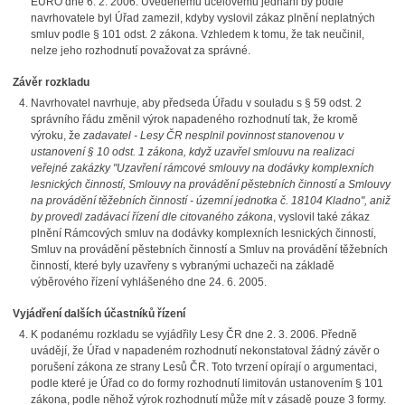
EURO dne 6. 2. 2006. Uvedenému účelovému jednání by podle
navrhovatele byl Úřad zamezil, kdyby vyslovil zákaz plnění neplatných
smluv podle § 101 odst. 2 zákona. Vzhledem k tomu, že tak neučinil,
nelze jeho rozhodnutí považovat za správné.
Závěr rozkladu
Navrhovatel navrhuje, aby předseda Úřadu v souladu s § 59 odst. 2
správního řádu změnil výrok napadeného rozhodnutí tak, že kromě
výroku, že
zadavatel - Lesy ČR nesplnil povinnost stanovenou v
ustanovení § 10 odst. 1 zákona, když uzavřel smlouvu na realizaci
veřejné zakázky "Uzavření
rámcové smlouvy na dodávky komplexních
lesnických činností, Smlouvy na provádění pěstebních činností a Smlouvy
na provádění těžebních činností - územní jednotka č. 18104 Kladno", aniž
by provedl zadávací řízení dle citovaného zákona
, vyslovil také zákaz
plnění Rámcových smluv na dodávky komplexních lesnických činností,
Smluv na provádění pěstebních činností a Smluv na provádění těžebních
činností, které byly uzavřeny s vybranými uchazeči na základě
výběrového řízení vyhlášeného dne 24. 6. 2005.
Vyjádření dalších účastníků řízení
K podanému rozkladu se vyjádřily Lesy ČR dne 2. 3. 2006. Předně
uvádějí, že Úřad v napadeném rozhodnutí nekonstatoval žádný závěr o
porušení zákona ze strany Lesů ČR. Toto tvrzení opírají o argumentaci,
podle které je Úřad co do formy rozhodnutí limitován ustanovením § 101
zákona, podle něhož výrok rozhodnutí může mít v zásadě pouze 3 formy.