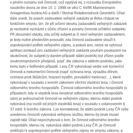
v plném rozsahu své činnosti, což vyplývá mj. z rozsudku Evropského
soudního dvora ze dne 15. 1. 1998 ve věci C 44/96 Mannesmann
Anlagenbau Austria AG a další / Strohal Rotationsdruck GesmbH). Úřad
dále uvedl, že pojem zadavatele veřejné zakázky je třeba chápat ve
funkčním smyslu, tzn. že při určení okruhu zadavatelů veřejných zakázek
je nezbytné vycházet z účelu zřízení a povahy činnosti určitého subjektu.
Při zkoumání otázky, zda určitý subjekt je či není veřejným zadavatelem,
je tedy nutné především posoudit, zda činnost zadavatele slouží k
uspokojování potřeb veřejného zájmu, a pokud ano, nelze se vyhnout
aplikaci postupů pro zadávání veřejných zakázek pouhým poukazem na
skutečnost, že subjekt (v daném případě státní podnik) byl zřízen podle
soukromoprávních předpisů, popř. dle zákona o státním podniku, jako
tomu bylo v šetřeném případě. Lesy ČR vykonávají vedle své komerční
činnosti a nekomerční činnosti (např. ochrana lesa, výsadba dřevin,
ochrana proti škůdcům, hrazení bystřin, provádění meliorací…), které
vykonávají v souladu s lesním zákonem všichni vlastníci lesa, i činnost
odborného lesního hospodáře. Činnost odborného lesního hospodáře (v
případech, kdy si vlastník lesa nevybral odborného lesního hospodáře
sám) je jednoznačně činností ve veřejném zájmu, kterou státní podnik
vykonává (na rozdíl od jiných vlastníků lesa) v souladu s ustanovením §
37 odst. 6 lesního zákona. Lze konstatovat, že státní podnik Lesy ČR výše
uvedenou činností vykonává veřejnou službu, kterou by jinak musel
zajistit stát. Úřad nepochyboval o tom, že činnost odborného lesního
hospodáře, kterou mj. vykonává státní podnik Lesy ČR, je činností
směřující k uspokojování potřeb veřejného zájmu ve smyslu zákona, a