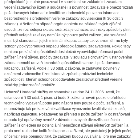
předpokladů je nutné posuzovat i v souvislosti se základními zásadami
vedení zadávacího řízení a současně i s povinností zadavatele omezit rozsah
požadovaných informací o kvalifikaci dodavatelů pouze na informace
bezprostředně s předmětem veřejné zakázky souvisejícími (§ 30 odst. 3
zákona). V šetřeném případě orgán dohledu na základě svých zjištění
usoudil, že rozhodující skutečností, zda je uchazeč technicky způsobilý plnit
předmět veřejné zakázky nemůže být pouze počet zařízení, ale současně
musí být stanovena i jejich minimální kapacita, aby tak ve svém úhrnu byly
schopny pokrýt produkci odpadu předpokládanou zadavatelem. Pokud tedy
není pro prokázání způsobilosti dostatečně vypovídající informací počet
zařízení, není důvod, proč by zadavatel v souladu s citovanými ustanoveními
zákona nemohl úroveň technické způsobilosti stanovit i požadovanou
kapacitou zařízení. Podle § 33 odst. 2 zákona, je zadavatel povinen v
oznámení zadávacího řízení stanovit způsob prokázání technické
způsobilosti, kterým schopnost dodavatele zrealizovat předmět veřejné
zakázky jednoznačně prokáže.
Uchazeč Hradecké služby ve stanovisku ze dne 24.11.2006 uvedl, že
ustanovení § 33 odst. 1 písm. c) bodu 3. zákona hovoří pouze o přehledu
technického vybavení, podle jeho názoru tedy pouze o počtu zařízení, a
neumožňuje tak prokazování kvalifikace vymezením kvalitativních znaků,
například kapacitou. Požadavek na přehled o počtu zařízení k odstraňování
odpadu byl oprávněný rovněž z důvodu nezbytné diverzifikace těchto
zařízení s ohledem na potenciální nemožnost užívání některých zařízení, a
proto není rozhodné kolik činí kapacita zařízení, ale podstatný je jejich počet,
přičemž nelze pominout fakt, že zařízení budou využívána i pro jiné zakázky.