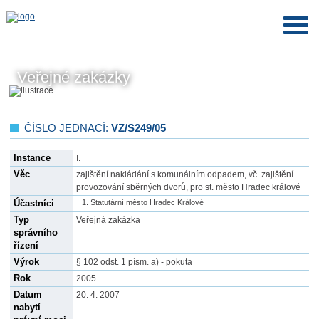
Veřejné zakázky
ČÍSLO JEDNACÍ:
VZ/S249/05
Instance
I.
Věc
zajištění nakládání s komunálním odpadem, vč. zajištění
provozování sběrných dvorů, pro st. město Hradec králové
Účastníci
Statutární město Hradec Králové
Typ
Veřejná zakázka
správního
řízení
Výrok
§ 102 odst. 1 písm. a) - pokuta
Rok
2005
Datum
20. 4. 2007
nabytí