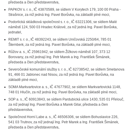
předseda a člen představenstva,
PAPKOV s. r. o., IČ 43870589, se sídlem V Korytech 179, 100 00 Praha -
Strašnice, za niž jedná Ing. Pavel Borůvka, na základě plné moci,
Podorlická skládková společnost s. r. o., IČ 63221306, se sídlem Malé
náměstí 124, 500 03 Hradec Králové, za niž jedná Ing. Pavel Borůvka,
jednatel,
REMIT s. r. o., IČ 48392243, se sídlem Uničovská 2250/64, 785 01
Šternberk, za niž jedná Ing. Pavel Borůvka, na základě plné moci,
Růžov a. s., IČ 25961942, se sídlem Žižkovo náměstí 107, 373 12
Borovany, za niž jednají Ing. Petr Marek a Ing. František Šimánek,
předseda a člen představenstva,
Severočeské komunální služby s. r. o., IČ 62738542, se sídlem Smetanova
91, 466 01 Jablonec nad Nisou, za niž jedná Ing. Pavel Borůvka, na
základě plné moci,
SOMA Markvartovice a. s., IČ 47677902, se sídlem Markvartovická 1148,
748 01 Hlučín, za niž jedná Ing. Pavel Borůvka, na základě plné moci,
SOP a. s., IČ 60913843, se sídlem Pardubická ulice 1430, 535 01 Přelouč,
za niž jednají Ing. Pavel Borůvka a Marek Gilar, předseda a člen
představenstva,
Společnost Horní Labe a. s., IČ 46506306, se sídlem Bohuslavice 226,
541 03 Trutnov, za niž jednají Ing. Petr Marek a Ing. František Šimánek,
předseda a člen představenstva,