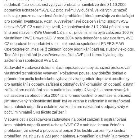
nedoložil. Tato skutečnost vyplývá i z obsahu námitek ze dne 31.10.2005
podaných uchazečem AVE CZ proti svému vyloučení, ve kterých uchazeč
odkazuje pouze na uvedená čestná prohlášení, která považuje za dostačující
pro splnění kvalifikace. Pozn. K vysvětlení své pozice v rámci skupiny AVE
uchazeč AVE CZ v nabídce uvedl, že společnost do 31.7.2004 působila na
trhu pod názvem RWE Umwelt CZ s. r. o., přičemž firma byla založena 100 %
vlastníkem RWE Umwelt AG. V roce 2004 byla dokončena akvizice firmy AVE
CZ odpadové hospodářství s. r. o., rakouskou společností ENERGIE AG
Oberösterreich, mezi jejíž základní obory podnikání patří mj. služby v ekologii.
Tato část podnikání je zastřešena značkou AVE pod kterou byla logicky
začleněna i společnost AVE CZ.
Zadavatel v zadávací dokumentaci nepožadoval, aby uchazeči prokazovali
vlastnictví technického vybavení. Požadoval pouze, aby doložili doklad o
průměrném počtu technického vybavení v kategoriích: dopravní prostředky
pro nakládání s odpady, zařízení k odstraňování komunálních odpadů, ostatní
zařízení pro nakládání s komunálními odpady, užívaných a provozovaných
uchazečem za období roku 2004, a to formou čestného prohlášení, přičemž
jím stanovený "způsobilostní limit" byl ve vztahu k zařízením k odstraňování
komunálních odpadů a ostatním zařízením pro nakládání s odpady vždy v
počtu minimálně 5 ks těchto zařízení.
V souvislosti s požadavkem zadavatele na počet zařízení k odstraňování
komunálních odpadů uvedl uchazeč AVE CZ v nabídce formou četného
prohlášení, že užíval a provozoval pouze 2 ks těchto zařízení (viz čestná
prohlášení na str. 219 a 223 jeho nabídky). Prohlášení o užívání a provozu 7