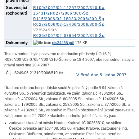
právní moci
Související
R109/2007/02-12257/2007/310-Ka
rozhodnutí
16431/2R027/2006/300-Šp
R115/2006/02-18033/2006/300-Šp
R027/2006/02-18466/2006/300-Šp
VZ/S249/05
R036/2007/02-07654/2007/310-Šp
Dokumenty
pis34468.pdf
175 KB
Toto rozhodnutí bylo potvrzeno rozhodnutím předsedy ÚOHS č.j.
R036/2007/02-07654/2007/310-Šp ze dne 18.4.2007, obě rozhodnutí nabyla
právní moci dne 20.4.2007
Č. j.: S249/05-21310/2006/510-če
V Brně dne 8. ledna 2007
Úřad pro ochranu hospodářské soutěže příslušný podle § 94 zákona č.
40/2004 Sb., o veřejných zakázkách, ve znění zákona č. 436/2004 Sb.,
zákona č. 437/2004 Sb., zákona č. 60/2005 Sb., zákona č. 124/2005 Sb.,
zákona č. 179/2005 Sb., zákona č. 253/2005 Sb., zákona č. 377/2005 Sb. a
zákona č. 413/2005 Sb., ve správním řízení o přezkoumání úkonů zadavatele,
zahájeném dne 2.1.2006 z vlastního podnětu, jehož účastníky jsou:
zadavatel statutární město Hradec Králové, IČ 00268810, se sídlem
Československé armády 408, 502 00 Hradec Králové, zastoupené Ing.
Otakarem Divíškem, primátorem, ve správním řízení zastoupené na