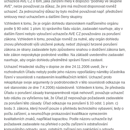
uchazeče AVE CZ o tom, jaká zařízení měly k dispozici "podniky ve skupině
AVE", nelze považovat za důkaz, že jimi má možnost disponovat rovněž
uchazeč. Za jednoznačný důkaz by bylo možné považovat např. předložení
smlouvy mezi uchazečem a dalšími členy skupiny.
Vzhledem k tomu, že je orgán dohledu stanoviskem nadřízeného orgánu
podle § 90 odst. 1 písm. b) správního řádu vázán, zadavatel navrhuje, aby v
dalším řízení nebylo vyloučení uchazeče AVE CZ považováno za porušení
zákona. Vzhledem k tomu, považuje rovněž za nutné, aby orgán dohledu
znovu přehodnotil výši uložené pokuty, neboť zbývající tvrzené porušení
zákona ze strany zadavatele bylo způsobeno snahou o dodržení zákona tam,
kde zákon neposkytuje podrobné vodítko. Na základě uvedeného zadavatel
navrhuje, aby orgán dohledu předmětné správní řízení zastavil.
Uchazeč Hradecké služby v dopise ze dne 24.11.2006 uvedl, že v
rozhodnutích Úřadu nebyly podle jeho názoru vypořádány námitky účastníka
řízení v souvislosti s nastavením kvalifikačních kritérií. Uchazeč proto
rekapituluje svoje argumenty (v podrobnostech v této souvislosti odkazuje na
své stanovisko ze dne 7.4.2006) následovně. Vzhledem k tomu, že předseda
Úřadu o porušení zásady transparentnosti nijak nehovoří, považuje uchazeč
tuto otázku za vyřešenou tak, že Úřad již nepovažuje požadavek zadavatele
za porušení této zásady. Úřad odkazuje na porušení § 33 odst. 1 písm. c)
bodu 3. zákona, který hovoří pouze o přehledu technického vybavení, tedy o
počtu zařízení, a neumožňuje prokazování kvalifikace vymezením
kvalitativních znaků, například kapacitou. Podle názoru uchazeče byl
požadavek zadavatele na přehled o počtu zařízení k odstraňování
komunálního odpadu, resp. ostatních zařízení pro nakládání s odpady,