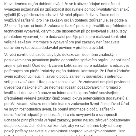
K uvedenému orgán dohledu uvádí, že se k otázce údajné nemožnosti
vymezení požadavků na způsobilost dodavatele pomocí kvalitativních znaků
vyjádřil již v předchozím odstavci. Ve věci případné diverzifikace nebo
využívání zařízení i pro jiné zakázky orgán dohledu zdůrazňuje, že podle §
33 odst. 1 písm. c) bodu 3. zákona uchazeč prokazuje kvalifikaci přehledem o
technickém vybavení, kterým bude disponovat při poskytování služeb, tedy
přehledem vybavení, které dodavatel použije přímo pro realizaci konkrétní
veřejné zakázky. Informace o vybavení pro jiné zakázky není zadavatel
oprávněn vyžadovat a dodavatel povinen v přehledu uvádět.
Ve věci návrhu uchazeče, aby bylo dokazování doplněno znaleckým
posudkem nebo posudkem jiného odborného správního orgánu, neboť není
zřejmé, jak mohl Úřad dojít k závěru kolik zařízení pro nakládání s odpady je
potřebných pro plnění zakázky, orgán dohledu konstatuje, že Úřad v žádném
svém rozhodnutí neučinil závěr o počtu zařízení v souvislosti s šetřenou
veřejnou zakázkou. Úřad pouze konstatoval, že zadavatel nesplnil povinnost
uvedenou v zákoně tím, že neomezil rozsah požadovaných informací o
kvalifikaci dodavatelů pouze na informace bezprostředně související s
předmětem veřejné zakázky, čímž omezil okruh potenciálních dodavatelů a
porušil zásadu zákazu nediskriminace v zadávacím řízení. Jako důvod Úřad
ve svých rozhodnutích uvedl, že pouhá informace o počtu zařízení k
odstraňování odpadů je nedostačující a nic nevypovídá o schopnosti
uchazeče plnit předmět veřejné zakázky, pokud nejsou zároveň požadovány
údaje o kapacitách těchto zařízení tak, aby ve svém úhrnu byly schopny
pokrýt potřeby zadavatele v souvislosti s vyprodukovaným odpadem. Tuto