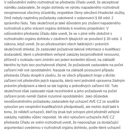
V odůvodnění svého rozhodnutí se předseda Úřadu uvedl, že akceptoval
námitku zadavatele, že orgán dohledu ve výroku napadeného rozhodnutí
nevyjmenoval všechny účastníky, respektive členy sdružení Hradecké služby,
čímž nebyly naplněny požadavky zakotvené v ustanovení § 68 odst. 2
správního řádu. Tato skutečnost je také důvodem pro zrušení napadeného
rozhodnutí a jeho vrácení orgánu dohledu k novému projednání. V
odůvodnění předseda Úřadu dále uvedl, že se v plné míře ztotožnil s
rozhodnutím orgánu dohledu v závěrech týkajících se porušení § 30 odst. 3
zákona, když uvedl, že po přezkoumání všech faktických i právních
skutečností shledal, že zadavatel požadoval takové informace o kvalifikaci
dodavatelů, které s předmětem veřejné zakázky bezprostředně nesouvisí,
přičemž v rozkladu není zmíněn ani jeden konkrétní důvod, na základě
kterého by bylo bez pochybností zřejmé, že požadavek zadavatele na počet
zařízení měl své opodstatnění. Naopak na základě posouzení případu
předseda Úřadu dospěl k závěru, že ve všech případech hraje u těchto
zařízení roli především jejich kapacita, která není jednotně upravena žádným
právním předpisem a která se tak logicky u jednotlivých zařízení liší. Tuto
skutečnost však zadavatel nijak nezohlednil a jeho požadavek na počet
zařízení proto neměl žádné rozumné opodstatnění. Jako důsledek
neodůvodněného požadavku zadavatele byl uchazeč AVE CZ ze soutěže
vyloučen pro nesplnění kvalifikačních předpokladů, ale mohlo dojít také k
tomu, že někteří uchazeči, kteří by jinak byli schopni plnit předmět veřejné
zakázky, nabídku vůbec nepodali. Ve věci vyloučení uchazeče AVE CZ
předseda Úřadu ve svém rozhodnutí uvedl, že nepovažuje za dostačující
argumentaci uvedenou v rozhodnutí orgánu dohledu, podle které uchazeč