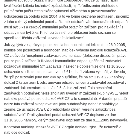
stanovil způsob prokázání technické způsobilosti tak, že uchazeč splní
kvalifikační kritéria technické způsobilosti, mj. "předložením přehledu o
průměrném počtu technického vybavení užívaného a provozovaného
uchazečem za období roku 2004, a to ve formě čestného prohlášení, přičemž
z toho celkový minimální počet zařízení k odstraňování komunálních odpadů
musí být 5 ks a celkový minimální počet ostatních zařízení pro nakládání s
odpady musí být 5 ks. Přílohou čestného prohlášení bude seznam se
specifikací těchto zařízení s uvedením lokalizace".
Jak vyplývá ze zprávy o posouzení a hodnocení nabídek ze dne 26.9.2005,
komise pro posouzení a hodnocení nabídek vyřadila nabídku uchazeče AVE
CZ z důvodu "nesplnění zadávací dokumentace (doloženo dispoziční právo
pouze pro 2 zařízení k likvidaci komunálního odpadu, přičemž zadavatel
požadoval minimálně 5)". Zadavatel následně dopisem ze dne 11.10.2005
uchazeče s odkazem na ustanovení § 61 odst. 1 zákona vyloučil, z důvodu,
že "při posuzování jeho nabídky bylo zjištěno, že na str. 219 a 223 nabídky
doložil 2 ks zařízení k odstraňování odpadu, přičemž zadavatel požadoval v
zadávací dokumentaci minimálně 5 těchto zařízení. Toto nesplnění
zadávacích podmínek nelze zhojit ani uvedením zařízení skupiny AVE, neboť
nabídku podává pouze uchazeč AVE CZ, a to samostatně. V daném případě
nelze tato zařízení akceptovat ani jako subdodávky, neboť z nabídky je
zřejmé, že uchazeč AVE CZ předpokládá plnění veřejné zakázky bez
subdodávek". Proti vyloučení podal uchazeč AVE CZ dopisem ze dne
31.10.2005 námitky, kterým zadavatel dopisem ze dne 9.11.2005 nevyhověl.
Kontrolou nabídky uchazeče AVE CZ orgán dohledu zjistil, že uchazeč v
nabídce doložil: