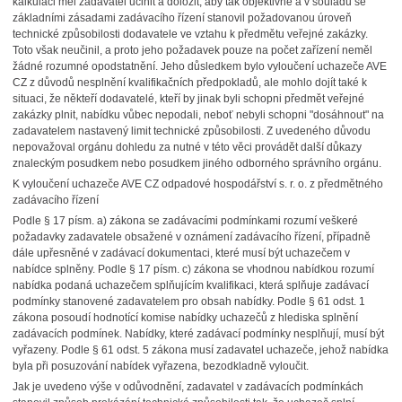
kalkulaci měl zadavatel učinit a doložit, aby tak objektivně a v souladu se
základními zásadami zadávacího řízení stanovil požadovanou úroveň
technické způsobilosti dodavatele ve vztahu k předmětu veřejné zakázky.
Toto však neučinil, a proto jeho požadavek pouze na počet zařízení neměl
žádné rozumné opodstatnění. Jeho důsledkem bylo vyloučení uchazeče AVE
CZ z důvodů nesplnění kvalifikačních předpokladů, ale mohlo dojít také k
situaci, že někteří dodavatelé, kteří by jinak byli schopni předmět veřejné
zakázky plnit, nabídku vůbec nepodali, neboť nebyli schopni "dosáhnout" na
zadavatelem nastavený limit technické způsobilosti. Z uvedeného důvodu
nepovažoval orgánu dohledu za nutné v této věci provádět další důkazy
znaleckým posudkem nebo posudkem jiného odborného správního orgánu.
K vyloučení uchazeče AVE CZ odpadové hospodářství s. r. o. z předmětného
zadávacího řízení
Podle § 17 písm. a) zákona se zadávacími podmínkami rozumí veškeré
požadavky zadavatele obsažené v oznámení zadávacího řízení, případně
dále upřesněné v zadávací dokumentaci, které musí být uchazečem v
nabídce splněny. Podle § 17 písm. c) zákona se vhodnou nabídkou rozumí
nabídka podaná uchazečem splňujícím kvalifikaci, která splňuje zadávací
podmínky stanovené zadavatelem pro obsah nabídky. Podle § 61 odst. 1
zákona posoudí hodnotící komise nabídky uchazečů z hlediska splnění
zadávacích podmínek. Nabídky, které zadávací podmínky nesplňují, musí být
vyřazeny. Podle § 61 odst. 5 zákona musí zadavatel uchazeče, jehož nabídka
byla při posuzování nabídek vyřazena, bezodkladně vyloučit.
Jak je uvedeno výše v odůvodnění, zadavatel v zadávacích podmínkách