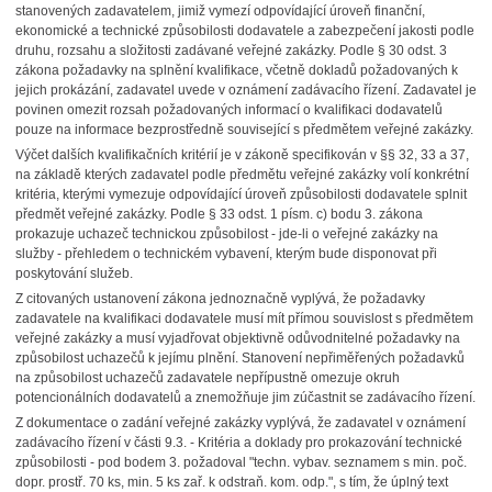
stanovených zadavatelem, jimiž vymezí odpovídající úroveň finanční,
ekonomické a technické způsobilosti dodavatele a zabezpečení jakosti podle
druhu, rozsahu a složitosti zadávané veřejné zakázky. Podle § 30 odst. 3
zákona požadavky na splnění kvalifikace, včetně dokladů požadovaných k
jejich prokázání, zadavatel uvede v oznámení zadávacího řízení. Zadavatel je
povinen omezit rozsah požadovaných informací o kvalifikaci dodavatelů
pouze na informace bezprostředně související s předmětem veřejné zakázky.
Výčet dalších kvalifikačních kritérií je v zákoně specifikován v §§ 32, 33 a 37,
na základě kterých zadavatel podle předmětu veřejné zakázky volí konkrétní
kritéria, kterými vymezuje odpovídající úroveň způsobilosti dodavatele splnit
předmět veřejné zakázky. Podle § 33 odst. 1 písm. c) bodu 3. zákona
prokazuje uchazeč technickou způsobilost - jde-li o veřejné zakázky na
služby - přehledem o technickém vybavení, kterým bude disponovat při
poskytování služeb.
Z citovaných ustanovení zákona jednoznačně vyplývá, že požadavky
zadavatele na kvalifikaci dodavatele musí mít přímou souvislost s předmětem
veřejné zakázky a musí vyjadřovat objektivně odůvodnitelné požadavky na
způsobilost uchazečů k jejímu plnění. Stanovení nepřiměřených požadavků
na způsobilost uchazečů zadavatele nepřípustně omezuje okruh
potencionálních dodavatelů a znemožňuje jim zúčastnit se zadávacího řízení.
Z dokumentace o zadání veřejné zakázky vyplývá, že zadavatel v oznámení
zadávacího řízení v části 9.3. - Kritéria a doklady pro prokazování technické
způsobilosti - pod bodem 3. požadoval "techn. vybav. seznamem s min. poč.
dopr. prostř. 70 ks, min. 5 ks zař. k odstraň. kom. odp.", s tím, že úplný text