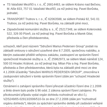
TS Valašské Meziříčí s. r. o., IČ 26814463, se sídlem Krásno nad Bečvou,
M. Alše 833, 757 01 Valašské Meziříčí, za niž jedná Ing. Pavel Borůvka,
jednatel,
TRANSPORT Trutnov s. r. o., IČ 62063588, se sídlem Polská 92, 541 01
Trutnov, za niž jedná Ing. Pavel Borůvka, na základě plné moci,
Západočeské komunální služby a. s., IČ 25217348, se sídlem Koterovská
522, 326 00 Plzeň, za niž jednají Ing. Pavel Borůvka a Marek Gilar,
předseda a člen představenstva,
uchazeči, kteří pod názvem "Sdružení Marius Pedersen Group" podali na
základě smlouvy o sdružení uzavřené dne 8.7.2005, společnou nabídku, a
kterým zadavatel přidělil veřejnou zakázku, zastoupení ve správním řízení
společností Hradecké služby a. s., IČ 25962973, se sídlem Malé náměstí 124,
500 03 Hradec Králové, za niž jednají Ing. Milan Páv a Ing. Pavel Borůvka,
předseda a člen představenstva, která byla na základě plné moci ze dne
4.1.2006 účastníky "Sdružení MARIUS PEDERSEN GROUP", zmocněna k
zastupování sdružení v tomto správním řízení (dále jen "uchazeč Hradecké
služby").
Oznámení o zahájení správního řízení převzali účastníci řízení dne 2.1.2006
a tímto dnem bylo podle § 96 odst. 2 zákona správní řízení zahájeno. Po
přezkoumání případu vydal orgán dohledu rozhodnutí ve věci č.j.
VZ/S249/05-02913/2006/510-če ze dne 27.2.2006 (dále jen "rozhodnutí
orgánu dohledu"), kterým za spáchání správního deliktu při zadávání veřejné