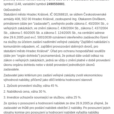
symbol 1148, variabilní symbol
2490550001
.
Odůvodnění
Statutární město Hradec Králové, IČ 00268810, se sídlem Československé
armády 408, 502 00 Hradec Králové, zastoupené Ing. Otakarem Divíškem,
primátorem (dále jen "zadavatel"), uveřejnilo podle zákona č. 40/2004 Sb., o
veřejných zakázkách, ve znění zákona č. 436/2004 Sb., zákona č. 437/2004
Sb., zákona č. 60/2005 Sb. a zákona č. 124/2005 Sb., na centrální adrese
dne 29.6.2005 pod ev.č. 50010039 oznámení otevřeného zadávacího řízení
na služby za účelem zadání nadlimitní veřejné zakázky "Zajištění nakládání s
komunálním odpadem, vč. zajištění provozování sběrných dvorů, pro
statutární město Hradec Králové". Úřad pro ochranu hospodářské soutěže
(dále jen "orgán dohledu") poznamenává, že pokud dále uvádí odkaz na
zákon o veřejných zakázkách, jedná se vždy o znění platné v době provedení
úkonu orgánu dohledu nebo v době provedení jednotlivých úkonů
zadavatele.
Zadavatel jako kritérium pro zadání veřejné zakázky zvolil ekonomickou
výhodnost nabídky, přičemž jako dílčí kritéria hodnocení stanovil:
1. Způsob provedení služby, váha 45 %.
2. Nabídková cena, váha 30 %.
3. Investice uchazeče související se službou, váha 25 %.
Ze zprávy o posouzení a hodnocení nabídek ze dne 26.9.2005 je zřejmé, že
zadavatel ve lhůtě pro podání nabídek obdržel 2 nabídky. Po posouzení jejich
obsahu komise pro posouzení a hodnocení nabídek vyřadila nabídku