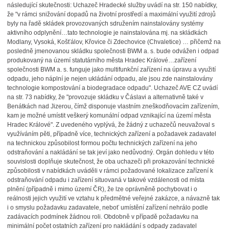
následující skutečnosti: Uchazeč Hradecké služby uvádí na str. 150 nabídky,
že "v rámci snižování dopadů na životní prostředí a maximální využití zdrojů
byly na řadě skládek provozovaných sdružením nainstalovány systémy
aktivního odplynění…tato technologie je nainstalována mj. na skládkách
Modlany, Vysoká, Košťálov, Křovice či Zdechovice (Chvaletice) … přičemž na
posledně jmenovanou skládku společnosti BWM a. s. bude odvážen i odpad
produkovaný na území statutárního města Hradec Králové…zařízení
společnosti BWM a. s. funguje jako multifunkční zařízení na úpravu a využití
odpadu, jeho náplní je nejen ukládání odpadu, ale jsou zde nainstalovány
technologie kompostování a biodegradace odpadu". Uchazeč AVE CZ uvádí
na str. 73 nabídky, že "provozuje skládku v Čáslavi a alternativně také v
Benátkách nad Jizerou, čímž disponuje vlastním zneškodňovacím zařízením,
kam je možné umístit veškerý komunální odpad vznikající na území města
Hradec Králové". Z uvedeného vyplývá, že žádný z uchazečů neuvažoval s
využíváním pěti, případně více, technických zařízení a požadavek zadavatel
na technickou způsobilost formou počtu technických zařízení na jeho
odstraňování a nakládání se tak jeví jako nedůvodný. Orgán dohledu v této
souvislosti doplňuje skutečnost, že oba uchazeči při prokazování technické
způsobilosti v nabídkách uváděli v rámci požadované lokalizace zařízení k
odstraňování odpadu i zařízení situovaná v takové vzdálenosti od místa
plnění (případně i mimo území ČR), že lze oprávněně pochybovat i o
reálnosti jejich využití ve vztahu k předmětné veřejné zakázce, a návazně tak
i o smyslu požadavku zadavatele, neboť umístění zařízení nehrálo podle
zadávacích podmínek žádnou roli. Obdobně v případě požadavku na
minimální počet ostatních zařízení pro nakládání s odpady zadavatel