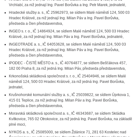
Vrchlabí, za niž jednají Ing. Pavel Borůvka a Ing. Petr Marek, jednatelé,
Hradecké služby a. s., IČ 25962973, se sídlem Malé náměstí 124, 500 03
Hradec Králové, za niž jednají Ing. Milan Páv a Ing. Pavel Borůvka,
předseda a člen představenstva,
INGEO s. r. o., IČ 14864924, se sídlem Malé náměstí 124, 500 03 Hradec
Králové, za niž jednají Ing. Milan Páv a Ing. Pavel Borůvka, jednatelé,
INGEOTRADE a. s., IČ 64053628, se sídlem Malé náměstí 124, 500 03
Hradec Králové, za niž jednají Ing. Milan Páv a Ing. Pavel Borůvka,
předseda a člen představenstva,
IPODEC - ČISTÉ MĚSTO a. s., IČ 40764877, se sídlem Bešťákova 457,
182 00 Praha 8, za niž jedná Ing. Milan Páv, předseda představenstva,
Krkonošská skládková společnost s. r. o., IČ 25404946, se sídlem Malé
náměstí 124, 500 03 Hradec Králové, za niž jedná Ing. Pavel Borůvka,
jednatel,
Krušnohorské komunální služby a. s., IČ 25039822, se sídlem Úprkova 1,
415 01 Teplice, za niž jednají Ing. Milan Páv a Ing. Pavel Borůvka,
předseda a člen představenstva,
Moravská skládková společnost a. s., IČ 46343687, se sídlem Skládka
Kvítkovice, 765 02 Otrokovice, za niž jedná Ing. Pavel Borůvka, na základě
plné moci,
NYKOS a. s., IČ 25085000, se sídlem Ždánice 71, 281 63 Kostelec nad