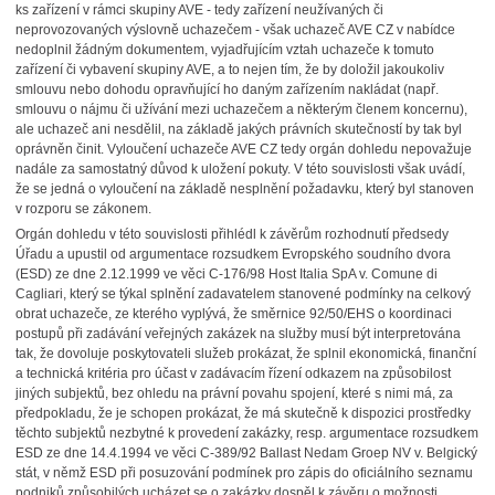
ks zařízení v rámci skupiny AVE - tedy zařízení neužívaných či
neprovozovaných výslovně uchazečem - však uchazeč AVE CZ v nabídce
nedoplnil žádným dokumentem, vyjadřujícím vztah uchazeče k tomuto
zařízení či vybavení skupiny AVE, a to nejen tím, že by doložil jakoukoliv
smlouvu nebo dohodu opravňující ho daným zařízením nakládat (např.
smlouvu o nájmu či užívání mezi uchazečem a některým členem koncernu),
ale uchazeč ani nesdělil, na základě jakých právních skutečností by tak byl
oprávněn činit. Vyloučení uchazeče AVE CZ tedy orgán dohledu nepovažuje
nadále za samostatný důvod k uložení pokuty. V této souvislosti však uvádí,
že se jedná o vyloučení na základě nesplnění požadavku, který byl stanoven
v rozporu se zákonem.
Orgán dohledu v této souvislosti přihlédl k závěrům rozhodnutí předsedy
Úřadu a upustil od argumentace rozsudkem Evropského soudního dvora
(ESD) ze dne 2.12.1999 ve věci C-176/98 Host Italia SpA v. Comune di
Cagliari, který se týkal splnění zadavatelem stanovené podmínky na celkový
obrat uchazeče, ze kterého vyplývá, že směrnice 92/50/EHS o koordinaci
postupů při zadávání veřejných zakázek na služby musí být interpretována
tak, že dovoluje poskytovateli služeb prokázat, že splnil ekonomická, finanční
a technická kritéria pro účast v zadávacím řízení odkazem na způsobilost
jiných subjektů, bez ohledu na právní povahu spojení, které s nimi má, za
předpokladu, že je schopen prokázat, že má skutečně k dispozici prostředky
těchto subjektů nezbytné k provedení zakázky, resp. argumentace rozsudkem
ESD ze dne 14.4.1994 ve věci C-389/92 Ballast Nedam Groep NV v. Belgický
stát, v němž ESD při posuzování podmínek pro zápis do oficiálního seznamu
podniků způsobilých ucházet se o zakázky dospěl k závěru o možnosti