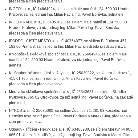
předseda a člen představenstva,
INGEO s. r. o., IČ 14864924, se sídlem Malé náměstí 124, 500 03 Hradec
Králové, za niž jednají Ing. Milan Páv a Ing. Pavel Borůvka, jednatelé,
INGEOTRADE a. s., IČ 64053628, se sídlem Malé náměstí 124, 500 03
Hradec Králové, za niž jednají Ing. Milan Páv a Ing. Pavel Borůvka,
předseda a člen představenstva,
IPODEC - ČISTÉ MĚSTO a. s., IČ 40764877, se sídlem Bešťákova 457,
182 00 Praha 8, za niž jedná Ing. Milan Páv, předseda představenstva,
Krkonošská skládková společnost s. r. o., IČ 25404946, se sídlem Malé
náměstí 124, 500 03 Hradec Králové, za niž jedná Ing. Pavel Borůvka,
jednatel,
Krušnohorské komunální služby a. s., IČ 25039822, se sídlem Úprkova 1,
415 01 Teplice, za niž jednají Ing. Milan Páv a Ing. Pavel Borůvka,
předseda a člen představenstva,
Moravská skládková společnost a. s., IČ 46343687, se sídlem Skládka
Kvítkovice, 765 02 Otrokovice, za niž jedná Ing. Pavel Borůvka, na základě
plné moci,
NYKOS a. s., IČ 25085000, se sídlem Ždánice 71, 281 63 Kostelec nad
Černými lesy, za niž jednají Ing. Pavel Borůvka a Marek Gilar, předseda a
člen představenstva,
Odpady - Třídění - Recyklace a. s., IČ 63483980, se sídlem Moravníky 905,
686 01 Uherské Hradiště, za niž jednají Ing. Pavel Borůvka a Marek Gilar,