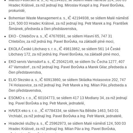
Marius Pedersen a. s., IČ 42194920, se sídlem Malé náměstí 124, 500 03
Hradec Králové, za niž jednají Ing. Miroslav Kvapil a Ing. Pavel Borůvka,
prokuristé,
Bohemian Waste Management a. s., IČ 42194938, se sídlem Malé náměstí
124, 500 03 Hradec Králové, za niž jednají Ing. Petr Marek a Ing. František
Šimánek, předseda a člen představenstva,
EKO - Chlebičov a. s., IČ 47676591, se sídlem Hlavní 65, 747 31
Chlebičov, za niž jedná Ing. Pavel Borůvka, na základě plné moci,
EKOLA České Libchavy s. r. o., IČ 49813862, se sídlem 561 14 České
Libchavy 172, za niž jedná Ing. Pavel Borůvka, na základě plné moci,
EKO servis Varnsdorf a. s., IČ 25042149, se sídlem Sv. Čecha 1277, 407
47 Varnsdorf , za niž jednají Ing. Pavel Borůvka a Marek Gilar, předseda a
člen představenstva,
ELIO Slezsko a. s., IČ 60913860, se sídlem Skládka Holasovice 202, 747
74 Holasovice, za niž jednají Ing. Petr Marek a Ing. Milan Páv, předseda a
člen představenstva,
ESOMO s. r. o., IČ 60104773, se sídlem 417 13 Modlany 34, za niž jednají
Ing. Pavel Borůvka a Ing. Petr Marek, jednatelé,
HAVEX-eko s. r. o. , IČ 47784334, se sídlem Na Bělidle 1463, 543 01
Vrchlabí, za niž jednají Ing. Pavel Borůvka a Ing. Petr Marek, jednatelé,
Hradecké služby a. s., IČ 25962973, se sídlem Malé náměstí 124, 500 03
Hradec Králové, za niž jednají Ing. Milan Páv a Ing. Pavel Borůvka,