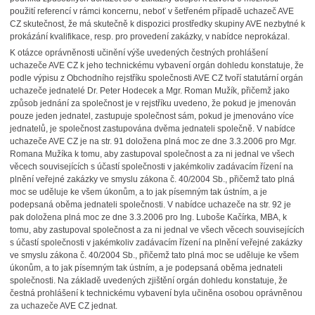
použití referencí v rámci koncernu, neboť v šetřeném případě uchazeč AVE
CZ skutečnost, že má skutečně k dispozici prostředky skupiny AVE nezbytné k
prokázání kvalifikace, resp. pro provedení zakázky, v nabídce neprokázal.
K otázce oprávněnosti učinění výše uvedených čestných prohlášení
uchazeče AVE CZ k jeho technickému vybavení orgán dohledu konstatuje, že
podle výpisu z Obchodního rejstříku společnosti AVE CZ tvoří statutární orgán
uchazeče jednatelé Dr. Peter Hodecek a Mgr. Roman Mužík, přičemž jako
způsob jednání za společnost je v rejstříku uvedeno, že pokud je jmenován
pouze jeden jednatel, zastupuje společnost sám, pokud je jmenováno více
jednatelů, je společnost zastupována dvěma jednateli společně. V nabídce
uchazeče AVE CZ je na str. 91 doložena plná moc ze dne 3.3.2006 pro Mgr.
Romana Mužíka k tomu, aby zastupoval společnost a za ni jednal ve všech
věcech souvisejících s účastí společnosti v jakémkoliv zadávacím řízení na
plnění veřejné zakázky ve smyslu zákona č. 40/2004 Sb., přičemž tato plná
moc se uděluje ke všem úkonům, a to jak písemným tak ústním, a je
podepsaná oběma jednateli společnosti. V nabídce uchazeče na str. 92 je
pak doložena plná moc ze dne 3.3.2006 pro Ing. Luboše Kačírka, MBA, k
tomu, aby zastupoval společnost a za ni jednal ve všech věcech souvisejících
s účastí společnosti v jakémkoliv zadávacím řízení na plnění veřejné zakázky
ve smyslu zákona č. 40/2004 Sb., přičemž tato plná moc se uděluje ke všem
úkonům, a to jak písemným tak ústním, a je podepsaná oběma jednateli
společnosti. Na základě uvedených zjištění orgán dohledu konstatuje, že
čestná prohlášení k technickému vybavení byla učiněna osobou oprávněnou
za uchazeče AVE CZ jednat.