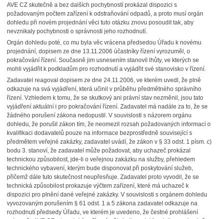
AVE CZ skutečně a bez dalších pochybností prokázal dispozici s
požadovaným počtem zařízení k odstraňování odpadů, a proto musí orgán
dohledu při novém projednání věci tuto otázku znovu posoudit tak, aby
nevznikaly pochybnosti o správnosti jeho rozhodnutí.
Orgán dohledu poté, co mu byla věc vrácena předsedou Úřadu k novému
projednání, dopisem ze dne 13.11.2006 účastníky řízení vyrozuměl, o
pokračování řízení. Současně jim usnesením stanovil lhůty, ve kterých se
mohli vyjádřit k podkladům pro rozhodnutí a vyjádřit své stanovisko v řízení.
Zadavatel reagoval dopisem ze dne 24.11.2006, ve kterém uvedl, že plně
odkazuje na svá vyjádření, která učinil v průběhu předmětného správního
řízení. Vzhledem k tomu, že se skutkový ani právní stav nezměnil, jsou tato
vyjádření aktuální i pro pokračování řízení. Zadavatel má nadále za to, že se
žádného porušení zákona nedopustil. V souvislosti s názorem orgánu
dohledu, že porušil zákon tím, že neomezil rozsah požadovaných informací o
kvalifikaci dodavatelů pouze na informace bezprostředně související s
předmětem veřejné zakázky, zadavatel uvádí, že zákon v § 33 odst. 1 písm. c)
bodu 3. stanoví, že zadavatel může požadovat, aby uchazeč prokázal
technickou způsobilost, jde-li o veřejnou zakázku na služby, přehledem
technického vybavení, kterým bude disponovat při poskytování služeb,
přičemž dále tuto skutečnost neupřesňuje. Zadavatel proto vyvodil, že se
technická způsobilost prokazuje výčtem zařízení, které má uchazeč k
dispozici pro plnění dané veřejné zakázky. V souvislosti s orgánem dohledu
vyvozovaným porušením § 61 odst. 1 a 5 zákona zadavatel odkazuje na
rozhodnutí předsedy Úřadu, ve kterém je uvedeno, že čestné prohlášení