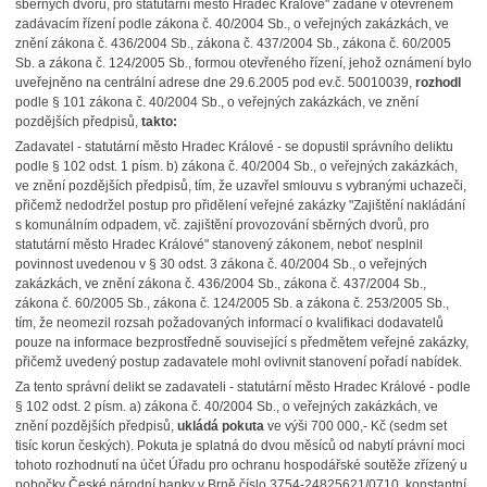
sběrných dvorů, pro statutární město Hradec Králové" zadané v otevřeném
zadávacím řízení podle zákona č. 40/2004 Sb., o veřejných zakázkách, ve
znění zákona č. 436/2004 Sb., zákona č. 437/2004 Sb., zákona č. 60/2005
Sb. a zákona č. 124/2005 Sb., formou otevřeného řízení, jehož oznámení bylo
uveřejněno na centrální adrese dne 29.6.2005 pod ev.č. 50010039,
rozhodl
podle § 101 zákona č. 40/2004 Sb., o veřejných zakázkách, ve znění
pozdějších předpisů,
ta
kto:
Zadavatel - statutární město Hradec Králové - se dopustil správního deliktu
podle § 102 odst. 1 písm. b) zákona č. 40/2004 Sb., o veřejných zakázkách,
ve znění pozdějších předpisů, tím, že uzavřel smlouvu s vybranými uchazeči,
přičemž nedodržel postup pro přidělení veřejné zakázky "Zajištění nakládání
s komunálním odpadem, vč. zajištění provozování sběrných dvorů, pro
statutární město Hradec Králové" stanovený zákonem, neboť nesplnil
povinnost uvedenou v § 30 odst. 3 zákona č. 40/2004 Sb., o veřejných
zakázkách, ve znění zákona č. 436/2004 Sb., zákona č. 437/2004 Sb.,
zákona č. 60/2005 Sb., zákona č. 124/2005 Sb. a zákona č. 253/2005 Sb.,
tím, že neomezil rozsah požadovaných informací o kvalifikaci dodavatelů
pouze na informace bezprostředně související s předmětem veřejné zakázky,
přičemž uvedený postup zadavatele mohl ovlivnit stanovení pořadí nabídek.
Za tento správní delikt se zadavateli - statutární město Hradec Králové - podle
§ 102 odst. 2 písm. a) zákona č. 40/2004 Sb., o veřejných zakázkách, ve
znění pozdějších předpisů,
ukládá
pokuta
ve výši 700 000,- Kč (sedm set
tisíc korun českých). Pokuta je splatná do dvou měsíců od nabytí právní moci
tohoto rozhodnutí na účet Úřadu pro ochranu hospodářské soutěže zřízený u
pobočky České národní banky v Brně číslo 3754-24825621/0710, konstantní