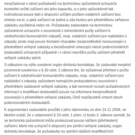
nevyžadoval v rámci požadavků na technickou způsobilost uchazeče
konkrétní určité zařízení ani jeho kapacitu, a o jeho způsobilosti tak
rozhodoval pouze fakt o dispozici určitým počtem ostatních zařízení bez
ohledu na to, o jaká zařízení se jedná a zda budou pro předmětnou veřejnou
zakázku využitelná nebo ne. Požadavky zadavatele na technickou
způsobilost uchazeče v souvislosti s minimálními počty zařízení k
odstraňování komunálních odpadů, resp. ostatních zařízení pro nakládání s
odpady, proto mají pouze formální charakter, bezprostředně nesouvisející s
předmětem veřejné zakázky a bezdůvodně omezující okruh potencionálních
dodavatelů schopných případně i v rámci menšího počtu zařízení předmět
veřejné zakázky splnit.
S odkazem na výše uvedené orgán dohledu konstatuje, že zadavatel nesplnil
povinnost uvedenou v § 30 odst. 3 zákona tím, že vyžadoval přehled o počtu
zařízení k odstraňování komunálního odpadu, resp. ostatních zařízení pro
nakládání s odpady, způsobem nemajícím prokazatelnou souvislost s
předmětem zadávané veřejné zakázky, a tak neomezil rozsah požadovaných
informací o kvalifikaci dodavatelů pouze na informace bezprostředně
související s předmětem veřejné zakázky, čímž nepřípustně omezil okruh
potencionálních dodavatelů.
K argumentaci zadavatele použité v jeho stanovisku ze dne 24.11.2006, ve
kterém uvádí, že z ustanovení § 33 odst. 1 písm. c) bodu 3. zákona vyvodil, že
se technická způsobilost může prokazovat pouze výčtem (přehledem)
zařízení, které má uchazeč k dispozici pro plnění veřejné zakázky, orgán
dohledu konstatuje, že požadavky na splnění dalších kvalifikačních