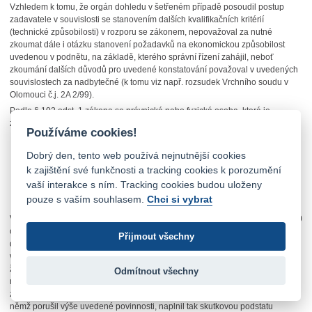
Vzhledem k tomu, že orgán dohledu v šetřeném případě posoudil postup
zadavatele v souvislosti se stanovením dalších kvalifikačních kritérií
(technické způsobilosti) v rozporu se zákonem, nepovažoval za nutné
zkoumat dále i otázku stanovení požadavků na ekonomickou způsobilost
uvedenou v podnětu, na základě, kterého správní řízení zahájil, neboť
zkoumání dalších důvodů pro uvedené konstatování považoval v uvedených
souvislostech za nadbytečné (k tomu viz např. rozsudek Vrchního soudu v
Olomouci č.j. 2A 2/99).
Podle § 102 odst. 1 zákona se právnická nebo fyzická osoba, která je
zadavatelem, dopustí správního deliktu mj. tím, že
Používáme cookies!
nedodrží postup stanovený zákonem pro přidělení veřejné zakázky,
přičemž tento postup podstatně ovlivnil nebo mohl ovlivnit hodnocení
Dobrý den, tento web používá nejnutnější cookies
nabídek,
k zajištění své funkčnosti a tracking cookies k porozumění
uzavře smlouvu (§ 65 a 66) s uchazečem vybraným postupem podle
vaší interakce s ním. Tracking cookies budou uloženy
písmene a).
pouze s vaším souhlasem.
Chci si vybrat
V šetřeném případě se zadavatel správního deliktu dopustil tím, že podle § 30
odst. 3 zákona neomezil rozsah požadovaných informací o kvalifikaci
Přijmout všechny
dodavatelů pouze na informace bezprostředně související s předmětem
veřejné zakázky. Pokud by zadavatel tuto povinnost dodržel, nelze vyloučit,
že by obdržel více nabídek, přičemž by další potencionální dodavatelé mohli
Odmítnout všechny
nabídnout zadavateli výhodnější podmínky než vybraný uchazeč. Jelikož
zadavatel uzavřel smlouvu s uchazečem vybraným na základě postupu, při
němž porušil výše uvedené povinnosti, naplnil tak skutkovou podstatu