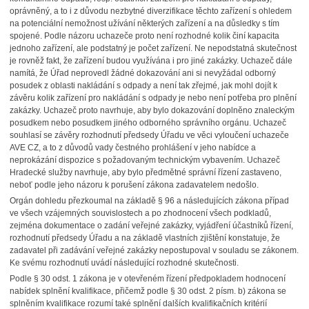
oprávněný, a to i z důvodu nezbytné diverzifikace těchto zařízení s ohledem
na potenciální nemožnost užívání některých zařízení a na důsledky s tím
spojené. Podle názoru uchazeče proto není rozhodné kolik činí kapacita
jednoho zařízení, ale podstatný je počet zařízení. Ne nepodstatná skutečnost
je rovněž fakt, že zařízení budou využívána i pro jiné zakázky. Uchazeč dále
namítá, že Úřad neprovedl žádné dokazování ani si nevyžádal odborný
posudek z oblasti nakládání s odpady a není tak zřejmé, jak mohl dojít k
závěru kolik zařízení pro nakládání s odpady je nebo není potřeba pro plnění
zakázky. Uchazeč proto navrhuje, aby bylo dokazování doplněno znaleckým
posudkem nebo posudkem jiného odborného správního orgánu. Uchazeč
souhlasí se závěry rozhodnutí předsedy Úřadu ve věci vyloučení uchazeče
AVE CZ, a to z důvodů vady čestného prohlášení v jeho nabídce a
neprokázání dispozice s požadovaným technickým vybavením. Uchazeč
Hradecké služby navrhuje, aby bylo předmětné správní řízení zastaveno,
neboť podle jeho názoru k porušení zákona zadavatelem nedošlo.
Orgán dohledu přezkoumal na základě § 96 a následujících zákona případ
ve všech vzájemných souvislostech a po zhodnocení všech podkladů,
zejména dokumentace o zadání veřejné zakázky, vyjádření účastníků řízení,
rozhodnutí předsedy Úřadu a na základě vlastních zjištění konstatuje, že
zadavatel při zadávání veřejné zakázky nepostupoval v souladu se zákonem.
Ke svému rozhodnutí uvádí následující rozhodné skutečnosti.
Podle § 30 odst. 1 zákona je v otevřeném řízení předpokladem hodnocení
nabídek splnění kvalifikace, přičemž podle § 30 odst. 2 písm. b) zákona se
splněním kvalifikace rozumí také splnění dalších kvalifikačních kritérií