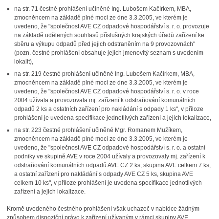
na str. 71 čestné prohlášení učiněné Ing. Lubošem Kačírkem, MBA,
zmocněncem na základě plné moci ze dne 3.3.2005, ve kterém je
uvedeno, že "společnost AVE CZ odpadové hospodářství s. r. o. provozuje
na základě udělených souhlasů příslušných krajských úřadů zařízení ke
sběru a výkupu odpadů před jejich odstraněním na 9 provozovnách"
(pozn. čestné prohlášení obsahuje jejich jmenovitý seznam s uvedením
lokalit),
na str. 219 čestné prohlášení učiněné Ing. Lubošem Kačírkem, MBA,
zmocněncem na základě plné moci ze dne 3.3.2005, ve kterém je
uvedeno, že "společnost AVE CZ odpadové hospodářství s. r. o. v roce
2004 užívala a provozovala mj. zařízení k odstraňování komunálních
odpadů 2 ks a ostatních zařízení pro nakládání s odpady 1 ks", v příloze
prohlášení je uvedena specifikace jednotlivých zařízení a jejich lokalizace,
na str. 223 čestné prohlášení učiněné Mgr. Romanem Mužíkem,
zmocněncem na základě plné moci ze dne 3.3.2005, ve kterém je
uvedeno, že "společnost AVE CZ odpadové hospodářství s. r. o. a ostatní
podniky ve skupině AVE v roce 2004 užívaly a provozovaly mj. zařízení k
odstraňování komunálních odpadů AVE CZ 2 ks, skupina AVE celkem 7 ks,
a ostatní zařízení pro nakládání s odpady AVE CZ 5 ks, skupina AVE
celkem 10 ks", v příloze prohlášení je uvedena specifikace jednotlivých
zařízení a jejich lokalizace.
Kromě uvedeného čestného prohlášení však uchazeč v nabídce žádným
způsobem dispoziční právo k zařízení užívaným v rámci skupiny AVE