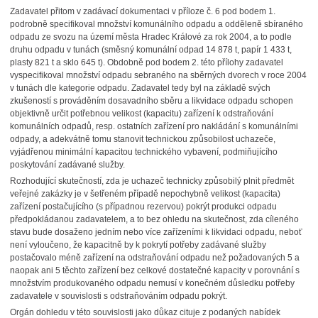
Zadavatel přitom v zadávací dokumentaci v příloze č. 6 pod bodem 1.
podrobně specifikoval množství komunálního odpadu a odděleně sbíraného
odpadu ze svozu na území města Hradec Králové za rok 2004, a to podle
druhu odpadu v tunách (směsný komunální odpad 14 878 t, papír 1 433 t,
plasty 821 t a sklo 645 t). Obdobně pod bodem 2. této přílohy zadavatel
vyspecifikoval množství odpadu sebraného na sběrných dvorech v roce 2004
v tunách dle kategorie odpadu. Zadavatel tedy byl na základě svých
zkušeností s prováděním dosavadního sběru a likvidace odpadu schopen
objektivně určit potřebnou velikost (kapacitu) zařízení k odstraňování
komunálních odpadů, resp. ostatních zařízení pro nakládání s komunálními
odpady, a adekvátně tomu stanovit technickou způsobilost uchazeče,
vyjádřenou minimální kapacitou technického vybavení, podmiňujícího
poskytování zadávané služby.
Rozhodující skutečností, zda je uchazeč technicky způsobilý plnit předmět
veřejné zakázky je v šetřeném případě nepochybně velikost (kapacita)
zařízení postačujícího (s případnou rezervou) pokrýt produkci odpadu
předpokládanou zadavatelem, a to bez ohledu na skutečnost, zda cíleného
stavu bude dosaženo jedním nebo více zařízeními k likvidaci odpadu, neboť
není vyloučeno, že kapacitně by k pokrytí potřeby zadávané služby
postačovalo méně zařízení na odstraňování odpadu než požadovaných 5 a
naopak ani 5 těchto zařízení bez celkové dostatečné kapacity v porovnání s
množstvím produkovaného odpadu nemusí v konečném důsledku potřeby
zadavatele v souvislosti s odstraňováním odpadu pokrýt.
Orgán dohledu v této souvislosti jako důkaz cituje z podaných nabídek