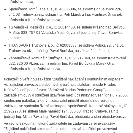
představenstva,
Společnost Horní Labe a. s., IČ 46506306, se sídlem Bohuslavice 226,
541 03 Trutnov, za niž jednají Ing. Petr Marek a Ing. František Šimánek,
předseda a člen představenstva,
TS Valašské Meziříčí s. r. o., IČ 26814463, se sídlem Krásno nad Bečvou,
M. Alše 833, 757 01 Valašské Meziříčí, za niž jedná Ing. Pavel Borůvka,
jednatel,
TRANSPORT Trutnov s. r. o., IČ 62063588, se sídlem Polská 92, 541 01
Trutnov, za niž jedná Ing. Pavel Borůvka, na základě plné moci,
Západočeské komunální služby a. s., IČ 25217348, se sídlem Koterovská
522, 326 00 Plzeň, za niž jednají Ing. Pavel Borůvka a Marek Gilar,
předseda a člen představenstva,
uchazeči o veřejnou zakázku "Zajištění nakládání s komunálním odpadem,
vč. zajištění provozování sběrných dvorů, pro statutární město Hradec
Králové", kteří pod názvem "Sdružení Marius Pedersen Group" podali na
základě smlouvy o sdružení uzavřené mezi účastníky sdružení dne 8.7.2005,
společnou nabídku, a kterým zadavatel přidělil předmětnou veřejnou
zakázku, ve správním řízení zastoupení společností Hradecké služby a. s., IČ
25962973, se sídlem Malé náměstí 124, 500 03 Hradec Králové, za niž
jednají Ing. Milan Páv a Ing. Pavel Borůvka, předseda a člen představenstva,
ve věci přezkoumání úkonů zadavatele při zadávání veřejné zakázky
"Zajištění nakládání s komunálním odpadem, vč. zajištění provozování