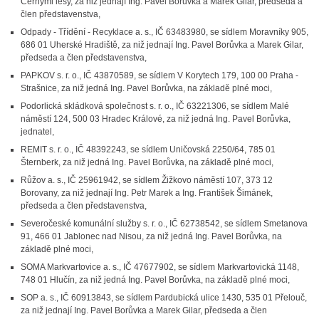
Černými lesy, za niž jednají Ing. Pavel Borůvka a Marek Gilar, předseda a
člen představenstva,
Odpady - Třídění - Recyklace a. s., IČ 63483980, se sídlem Moravníky 905,
686 01 Uherské Hradiště, za niž jednají Ing. Pavel Borůvka a Marek Gilar,
předseda a člen představenstva,
PAPKOV s. r. o., IČ 43870589, se sídlem V Korytech 179, 100 00 Praha -
Strašnice, za niž jedná Ing. Pavel Borůvka, na základě plné moci,
Podorlická skládková společnost s. r. o., IČ 63221306, se sídlem Malé
náměstí 124, 500 03 Hradec Králové, za niž jedná Ing. Pavel Borůvka,
jednatel,
REMIT s. r. o., IČ 48392243, se sídlem Uničovská 2250/64, 785 01
Šternberk, za niž jedná Ing. Pavel Borůvka, na základě plné moci,
Růžov a. s., IČ 25961942, se sídlem Žižkovo náměstí 107, 373 12
Borovany, za niž jednají Ing. Petr Marek a Ing. František Šimánek,
předseda a člen představenstva,
Severočeské komunální služby s. r. o., IČ 62738542, se sídlem Smetanova
91, 466 01 Jablonec nad Nisou, za niž jedná Ing. Pavel Borůvka, na
základě plné moci,
SOMA Markvartovice a. s., IČ 47677902, se sídlem Markvartovická 1148,
748 01 Hlučín, za niž jedná Ing. Pavel Borůvka, na základě plné moci,
SOP a. s., IČ 60913843, se sídlem Pardubická ulice 1430, 535 01 Přelouč,
za niž jednají Ing. Pavel Borůvka a Marek Gilar, předseda a člen