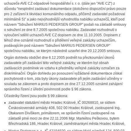
uchazeče AVE CZ odpadové hospodářství s. r. o. (dále jen "AVE CZ") z
důvodu "nesplnění zadávací dokumentace (doloženo dispoziční právo pouze
pro 2 zařízení k likvidaci komunálního odpadu, přičemž zadavatel požadoval
minimálně 5)" a jako nejvýhodnější vyhodnotila nabídku uchazečů, kteří pod
názvem "Sdružení MARIUS PEDERSEN GROUP" podali na základě smlouvy
o sdružení ze dne 8.7.2005 společnou nabídku. Zadavatel rozhodnutí o
vyloučení sdělil uchazeči AVE CZ dopisem ze dne 11.10.2005. Dopisem z
téhož dne oznámil rozhodnutí o přidělení veřejné zakázky uchazečům,
podávajícím pod názvem "Sdružení MARIUS PEDERSEN GROUP"
společnou nabídku, se kterým následně uzavřel dne 20.12.2005 smlouvu.
Orgán dohledu obdržel dne 6.12.2005 podnět na přezkoumání úkonů
zadavatele při zadávání této veřejné zakázky, ve kterém byl obsah
zadávacích podmínek ve vztahu k předmětu veřejné zakázky označen za
diskriminační. Orgán dohledu po posouzení vyžádané dokumentace získal
pochybnosti o tom, zda byly úkony zadavatele při jejím zadávání učiněny v
souladu se zákonem a proto dopisem ze dne 27.12.2005 oznámil zahájení
správního řízení z úřední povinnosti podle § 96 zákona.
Účastníky řízení jsou podle § 99 zákona:
zadavatel statutární město Hradec Králové, IČ 00268810, se sídlem
Československé armády 408, 502 00 Hradec Králové, zastoupené Ing.
Otakarem Divíškem, primátorem, ve správním řízení zastoupené na
základě plné moci ze dne 22.11.2006 Mgr. Markétou Peškovou, bytem
Březhradská 186, Hradec Králové, zaměstnankyní města Hradec Králové,