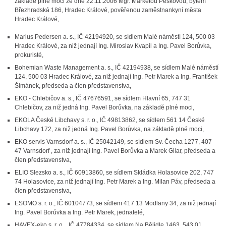
základě plné moci ze dne 22.11.2006 Mgr. Markétou Peškovou, bytem
Březhradská 186, Hradec Králové, pověřenou zaměstnankyní města
Hradec Králové,
Marius Pedersen a. s., IČ 42194920, se sídlem Malé náměstí 124, 500 03
Hradec Králové, za niž jednají Ing. Miroslav Kvapil a Ing. Pavel Borůvka,
prokuristé,
Bohemian Waste Management a. s., IČ 42194938, se sídlem Malé náměstí
124, 500 03 Hradec Králové, za niž jednají Ing. Petr Marek a Ing. František
Šimánek, předseda a člen představenstva,
EKO - Chlebičov a. s., IČ 47676591, se sídlem Hlavní 65, 747 31
Chlebičov, za niž jedná Ing. Pavel Borůvka, na základě plné moci,
EKOLA České Libchavy s. r. o., IČ 49813862, se sídlem 561 14 České
Libchavy 172, za niž jedná Ing. Pavel Borůvka, na základě plné moci,
EKO servis Varnsdorf a. s., IČ 25042149, se sídlem Sv. Čecha 1277, 407
47 Varnsdorf , za niž jednají Ing. Pavel Borůvka a Marek Gilar, předseda a
člen představenstva,
ELIO Slezsko a. s., IČ 60913860, se sídlem Skládka Holasovice 202, 747
74 Holasovice, za niž jednají Ing. Petr Marek a Ing. Milan Páv, předseda a
člen představenstva,
ESOMO s. r. o., IČ 60104773, se sídlem 417 13 Modlany 34, za niž jednají
Ing. Pavel Borůvka a Ing. Petr Marek, jednatelé,
HAVEX-eko s. r. o. , IČ 47784334, se sídlem Na Bělidle 1463, 543 01