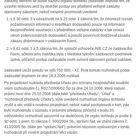
zakázky, kterého se podle názoru orgánu dohledu zadavatel dopustil tím, že
uzavřel smlouvu aniž by dodržel postup pro přidělení veřejné zakázky
stanovený zákonem, neboť nesplnil povinnosti uvedené:
v § 30 odst. 3 v návaznosti na § 25 odst. 1 zákona tím, že neomezil rozsah
požadovaných informací o kvalifikaci dodavatelů pouze na informace
bezprostředně související s předmětem veřejné zakázky a tak omezil
okruh potencionálních dodavatelů a porušil povinnost dodržovat zásadu
zákazu diskriminace v zadávacím řízení,
v § 61 odst. 1 a 5 zákona tím, že vyloučil uchazeče AVE CZ ze zadávacího
řízení, ačkoliv jeho nabídka byla z hlediska splnění zadávacích podmínek
úplná, přičemž postup zadavatele mohl ovlivnit stanovení pořadí nabídek,
zadavateli uložil pokutu ve výši 750 000,-- Kč. Proti tomuto rozhodnutí podal
zadavatel dopisem ze dne 16.3.2006 rozklad.
Po projednání rozkladu předseda Úřadu pro ochranu hospodářské soutěže
svým rozhodnutím č.j. R027/2006/02-Šp ze dne 24.10.2006, které nabylo
právní moci dne 25.10.2006 (dále také "předseda Úřadu", "Úřad" a
"rozhodnutí předsedy Úřadu"), výše uvedené rozhodnutí orgánu dohledu
zrušil a věc vrátil k novému projednání, neboť nabyl pochybnosti o tom, zda
bylo rozhodnuto v souladu s právními předpisy, přičemž v bodu 33.
odůvodnění rozhodnutí upozornil na skutečnost, že orgán dohledu je podle §
90 odst. 1 písm. b) zákona č. 500/2004 Sb., správní řád, ve znění zákona č.
413/2005 Sb. (dále jen "správní řád"), právním názorem vysloveným v tomto
rozhodnutí při novém projednání věci vázán.