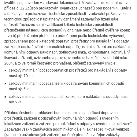
kvalifikace je uveden v zadávací dokumentaci. V zadávací dokumentaci - v
příloze č. 12 Způsob prokazování kvalifikace uchazečů pod bodem 4. Kritéria
a doklady pro prokazování technické způsobilosti - zadavatel požadavek na
technickou způsobilost uplatněný v oznámení zadávacího řízení dále
upřesnil: "uchazeč splní kvalifikační kritéria technické způsobilosti
předložením následujících dokladů (v originále nebo úředně ověřené kopii):
…za b) předložením přehledu o průměrném počtu technického vybavení,
zpracovaného podle kategorií: dopravní prostředky pro nakládání s odpady,
zařízení k odstraňování komunálních odpadů, ostatní zařízení pro nakládání s
komunálními odpady (jako např. dotřiďovací linka, kompostárna, kontinuální
lisovací zařízení), užívaného a provozovaného uchazečem za období roku
2004, a to ve formě čestného prohlášení, přičemž stanovený limit je:
celkový minimální počet dopravních prostředků pro nakládání s odpady
musí být 70 ks,
celkový minimální počet zařízení k odstraňování komunálních odpadů
musí být 5 ks,
celkový minimální počet ostatních zařízení pro nakládání s odpady musí
být 5 ks.
Přílohou čestného prohlášení bude seznam se specifikací dopravních
prostředků, zařízení k odstraňování komunálních odpadů s uvedením
lokalizace zařízení a zařízení pro nakládání s odpady s uvedením lokalizace".
Zadavatel však v zadávacích podmínkách dále nijak nespecifikoval velikost
(kapacitu) požadovaných zařízení, úměrně předmětu veřejné zakázky.