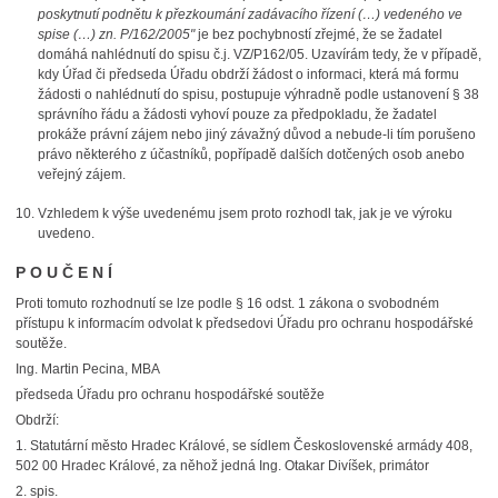
poskytnutí podnětu k přezkoumání zadávacího řízení (…) vedeného ve
spise (…) zn. P/162/2005"
je bez pochybností zřejmé, že se žadatel
domáhá nahlédnutí do spisu č.j. VZ/P162/05. Uzavírám tedy, že v případě,
kdy Úřad či předseda Úřadu obdrží žádost o informaci, která má formu
žádosti o nahlédnutí do spisu, postupuje výhradně podle ustanovení § 38
správního řádu a žádosti vyhoví pouze za předpokladu, že žadatel
prokáže právní zájem nebo jiný závažný důvod a nebude-li tím porušeno
právo některého z účastníků, popřípadě dalších dotčených osob anebo
veřejný zájem.
Vzhledem k výše uvedenému jsem proto rozhodl tak, jak je ve výroku
uvedeno.
P O U Č E N Í
Proti tomuto rozhodnutí se lze podle § 16 odst. 1 zákona o svobodném
přístupu k informacím odvolat k předsedovi Úřadu pro ochranu hospodářské
soutěže.
Ing. Martin Pecina, MBA
předseda Úřadu pro ochranu hospodářské soutěže
Obdrží:
1. Statutární město Hradec Králové, se sídlem Československé armády 408,
502 00 Hradec Králové, za něhož jedná Ing. Otakar Divíšek, primátor
2. spis.