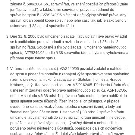
zákona č. 500/2004 Sb., správní řád, ve znění pozdějších předpisů (dále
jen "správní řád"), a taktéž s tím související právo nahlédnout do
správního spisu č.j. VZ/S249/05 a činit si z něj výpisy, včetně práva, aby
správní orgán pořídil kopie spisu nebo jeho části tak, jak je zakotveno v
ustanovení § 38 odst. 4 správního řádu.
Dne 31. 8. 2006 bylo umožněno žadateli, aby uplatnil své právo vyjádřit
se k podkladům pro rozhodnutí o rozkladu v souladu s § 36 odst. 3
správního řádu. Současně s tím bylo žadateli umožněno nahlédnout do
spisu č.j. VZ/S249/05 podle § 38 správního řádu a byla mu vyhotovena a
předána kopie tohoto spisu.
V rámci nahlížení do spisu č.j. VZ/S249/05 požádal žadatel o nahlédnutí
do spisu o podaném podnětu k zahájení výše specifikovaného správního
řízení o přezkoumání úkonů zadavatele - Statutárního města Hradce
Králové, který Úřad vede pod spis. zn. VZ/P162/05. Předseda Úřadu však
usnesením žadateli odepřel právo nahlédnout do spisu č.j. VZ/P162/05,
neboť v souladu s § 38 odst. 1 správního řádu mohou právo nahlížet do
spisu uplatnit pouze účastníci řízení nebo jejich zástupci. V případě
uvedeného spisu se však vůbec nejedná o správní řízení, a tedy ani
žadatel není jeho účastníkem. Ustanovení § 38 odst. 2 správního řádu
umožňuje, aby nahlédnutí do spisu správní orgán umožnil i jiné osobě,
prokáže-li tato právní zájem nebo jiný vážný důvod a nebude-li tím
porušeno právo některého z účastníků, popřípadě dalších dotčených
osob anebo veřejný zájem. Žadatel však takový právní zájem či vážný