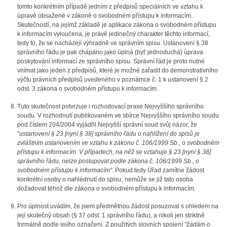
tomto konkrétním případě jedním z předpisů speciálních ve vztahu k
úpravě obsažené v zákoně o svobodném přístupu k informacím.
Skutečností, na jejímž základě je aplikace zákona o svobodném přístupu
k informacím vyloučena, je právě jedinečný charakter těchto informací,
tedy to, že se nacházejí výhradně ve správním spisu. Ustanovení § 38
správního řádu je pak chápáno jako úplná (byť jednoduchá) úprava
poskytování informací ze správního spisu. Správní řád je proto nutné
vnímat jako jeden z předpisů, které je možné zařadit do demonstrativního
výčtu právních předpisů uvedeného v poznámce č. 1 k ustanovení § 2
odst. 3 zákona o svobodném přístupu k informacím.
Tuto skutečnost potvrzuje i rozhodovací praxe Nejvyššího správního
soudu. V rozhodnutí publikovaném ve sbírce Nejvyššího správního soudu
pod číslem 204/2004 vyjádřil Nejvyšší správní soud svůj názor, že
"
ustanovení § 23
[nyní § 38]
správního řádu o nahlížení do spisů je
zvláštním ustanovením ve vztahu k zákonu č. 106/1999 Sb., o svobodném
přístupu k informacím. V případech, na něž se vztahuje § 23 [
nyní § 38]
správního řádu, nelze postupovat podle zákona č. 106/1999 Sb., o
svobodném přístupu k informacím
"
. Pokud tedy Úřad zamítne žádost
konkrétní osoby o nahlédnutí do spisu, nemůže se již tato osoba
dožadovat téhož dle zákona o svobodném přístupu k informacím.
Pro úplnost uvádím, že jsem předmětnou žádost posuzoval s ohledem na
její skutečný obsah (§ 37 odst. 1 správního řádu), a nikoli jen striktně
formálně podle jejího označení. Z použitých slovních spojení
"žádám o