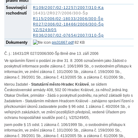
právní moci
Související
R109/2007/02-12257/2007/310-Ka
rozhodnutí
16431/2R027/2006/300-Šp
R115/2006/02-18033/2006/300-Šp
R027/2006/02-18466/2006/300-Šp
VZ/S249/05
R036/2007/02-07654/2007/310-Šp
Dokumenty
pis31667.pdf
82 KB
Č. j.: 16431/2R 027/2006/300-Šp Brně dne 13. září 2006
Ve správním řízení o podání ze dne 31. 8. 2006 označeném jako žádost o
poskytnutí informace podle zákona č. 106/1999 Sb., o svobodném přístupu k
informacím, ve znění zákona č. 101/2000 Sb., zákona č. 159/2000 Sb.,
zákona č. 39/2001 Sb., zákona č. 413/2005 Sb. a zákona č. 61/2006 Sb.,
kterou žadatel -
Statutární město Hradec Králové
, se sídlem
Československé armády 408, 502 00 Hradec Králové, za něhož jedná Ing.
Otakar Divíšek, primátor - žádá o poskytnutí podnětu, na jehož základě bylo s
žadatelem - Statutárním městem Hradcem Králové - zahájeno správní řízení o
přezkoumání úkonů zadavatele podle § 96 odst. 1 zákona č. 40/2004 Sb., o
veřejných zakázkách, ve znění pozdějších předpisů, vedené Úřadem pro
ochranu hospodářské soutěže pod č.j. VZ/S249/05,
jsem podle § 15 odst. 1 zákona č. 106/1999 Sb., o svobodném přístupu k
informacím, ve znění zákona č. 101/2000 Sb., zákona č. 159/2000 Sb.,
zákona č. 39/2001 Sb., zákona č. 413/2005 Sb. a zákona č. 61/2006 Sb.,