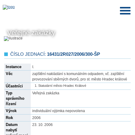
Veřejné zakázky
ČÍSLO JEDNACÍ:
16431/2R027/2006/300-ŠP
Instance
I.
Věc
zajištění nakládání s komunálním odpadem, vč. zajištění
provozování sběrných dvorů, pro st. město Hradec králové
Účastníci
Statutární město Hradec Králové
Typ
Veřejná zakázka
správního
řízení
Výrok
individuální výjimka nepovolena
Rok
2006
Datum
23. 10. 2006
nabytí