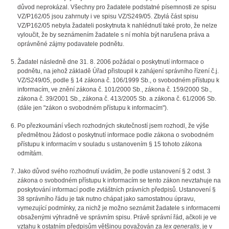
důvod neprokázal. Všechny pro žadatele podstatné písemnosti ze spisu
VZ/P162/05 jsou zahrnuty i ve spisu VZ/S249/05. Zbylá část spisu
VZ/P162/05 nebyla žadateli poskytnuta k nahlédnutí také proto, že nelze
vyloučit, že by seznámením žadatele s ní mohla být narušena práva a
oprávněné zájmy podavatele podnětu.
Žadatel následně dne 31. 8. 2006 požádal o poskytnutí informace o
podnětu, na jehož základě Úřad přistoupil k zahájení správního řízení č.j.
VZ/S249/05, podle § 14 zákona č. 106/1999 Sb., o svobodném přístupu k
informacím, ve znění zákona č. 101/2000 Sb., zákona č. 159/2000 Sb.,
zákona č. 39/2001 Sb., zákona č. 413/2005 Sb. a zákona č. 61/2006 Sb.
(dále jen "zákon o svobodném přístupu k informacím").
Po přezkoumání všech rozhodných skutečností jsem rozhodl, že výše
předmětnou žádost o poskytnutí informace podle zákona o svobodném
přístupu k informacím v souladu s ustanovením § 15 tohoto zákona
odmítám.
Jako důvod svého rozhodnutí uvádím, že podle ustanovení § 2 odst. 3
zákona o svobodném přístupu k informacím se tento zákon nevztahuje na
poskytování informací podle zvláštních právních předpisů. Ustanovení §
38 správního řádu je tak nutno chápat jako samostatnou úpravu,
vymezující podmínky, za nichž je možno seznámit žadatele s informacemi
obsaženými výhradně ve správním spisu. Právě správní řád, ačkoli je ve
vztahu k ostatním předpisům většinou považován za
lex generalis
, je v