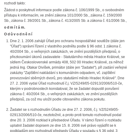
rozhodl takto:
Žádost o poskytnutí informace podle zákona č. 106/1999 Sb., o svobodném
přístupu k informacím, ve znění zákona 101/2000 Sb., zákona č. 159/2000
Sb., zákona č. 39/2001 Sb., zákona č. 413/2005 Sb. a zákona č. 61/2006 Sb.,
o d m í t á m.
O d ů v o d n ě n í
Dne 2. 1. 2006 zahájil Úřad pro ochranu hospodářské soutěže (dále jen
"Úřad") správní řízení z vlastního podnětu podle § 96 odst. 1 zákona č.
40/2004 Sb., o veřejných zakázkách, ve znění pozdějších předpisů, o
přezkoumání úkonů zadavatele - Statutárního města Hradce Králové, se
sídlem Československé armády 408, 502 00 Hradec Králové, za něhož
jedná Ing. Otakar Divíšek, primátor (dále jen "žadatel"), při zadání veřejné
zakázky "Zajištění nakládání s komunálním odpadem, vč. zajištění
provozování sběrných dvorů, pro statutární město Hradec Králové". Dne
27. 2. 2006 vydal Úřad rozhodnutí č.j. VZ/S249/05-02913/2006/510-če,
kterým v podrobnostech konstatoval, že se žadatel dopustil porušení
zákona č. 40/2004 Sb., o veřejných zakázkách, ve znění pozdějších
předpisů, za což mu uložil podle citovaného zákona pokutu.
Žadatel se s rozhodnutím Úřadu ze dne 27. 2. 2006, č.j. VZ/S249/05-
02913/2006/510-če, neztotožnil, a proto proti tomuto rozhodnutí podal
dne 20. 3. 2006 rozklad k předsedovi Úřadu. V rámci řízení o rozkladu
uplatnil žadatel dopisem ze dne 15. 8. 2006 své právo vyjádřit se k
podkladům pro rozhodnutí předsedy Úřadu v souladu s § 36 odst. 3