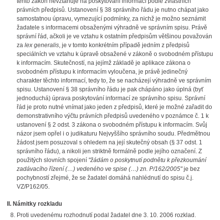
tento zákon nevztahuje na poskytování informací podle zvláštních
právních předpisů. Ustanovení § 38 správního řádu je nutno chápat jako
samostatnou úpravu, vymezující podmínky, za nichž je možno seznámit
žadatele s informacemi obsaženými výhradně ve správním spisu. Právě
správní řád, ačkoli je ve vztahu k ostatním předpisům většinou považován
za
lex generalis
, je v tomto konkrétním případě jedním z předpisů
speciálních ve vztahu k úpravě obsažené v zákoně o svobodném přístupu
k informacím. Skutečností, na jejímž základě je aplikace zákona o
svobodném přístupu k informacím vyloučena, je právě jedinečný
charakter těchto informací, tedy to, že se nacházejí výhradně ve správním
spisu. Ustanovení § 38 správního řádu je pak chápáno jako úplná (byť
jednoduchá) úprava poskytování informací ze správního spisu. Správní
řád je proto nutné vnímat jako jeden z předpisů, které je možné zařadit do
demonstrativního výčtu právních předpisů uvedeného v poznámce č. 1 k
ustanovení § 2 odst. 3 zákona o svobodném přístupu k informacím. Svůj
názor jsem opřel i o judikaturu Nejvyššího správního soudu. Předmětnou
žádost jsem posuzoval s ohledem na její skutečný obsah (§ 37 odst. 1
správního řádu), a nikoli jen striktně formálně podle jejího označení. Z
použitých slovních spojení
"žádám o poskytnutí podnětu k přezkoumání
zadávacího řízení (…) vedeného ve spise (…) zn. P/162/2005"
je bez
pochybností zřejmé, že se žadatel domáhá nahlédnutí do spisu č.j.
VZ/P162/05.
II. Námitky rozkladu
Proti uvedenému rozhodnutí podal žadatel dne 3. 10. 2006 rozklad.