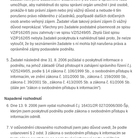
umožňuje, aby nahlédnutí do spisu správní orgán umožnil i jiné osobě,
prokáže-li tato právní zájem nebo jiný vážný důvod a nebude-li tím
porušeno právo některého z účastníků, popřípadě dalších dotčených
osob anebo veřejný zájem. Žadatel však takový právní zájem či vážný
důvod neprokázal. Všechny pro žadatele podstatné písemnosti ze spisu
VZ/P162/05 jsou zahrnuty i ve spisu VZ/S249/05. Zbylá část spisu
VZ/P162/05 nebyla žadateli poskytnuta k nahlédnutí také proto, že nelze
vyloučit, že by seznámením žadatele s ní mohla být narušena práva a
oprávněné zájmy podavatele podnětu.
Žadatel následně dne 31. 8. 2006 požádal o poskytnutí informace o
podnětu, na jehož základě Úřad přistoupil k zahájení správního řízení č.j.
VZ/S249/05, podle § 14 zákona č. 106/1999 Sb., o svobodném přístupu k
informacím, ve znění zákona č. 101/2000 Sb., zákona č. 159/2000 Sb.,
zákona č. 39/2001 Sb., zákona č. 413/2005 Sb. a zákona č. 61/2006 Sb.
(dále jen "zákon o svobodném přístupu k informacím").
Napadené rozhodnutí
Dne 13. 9. 2006 jsem vydal rozhodnutí č.j. 16431/2R 027/2006/300-Šp,
kterým jsem poskytnutí podnětu podle zákona o svobodném přístupu k
informacím odmítl.
V odůvodnění citovaného rozhodnutí jsem jako důvod uvedl, že podle
ustanovení § 2 odst. 3 zákona o svobodném přístupu k informacím se