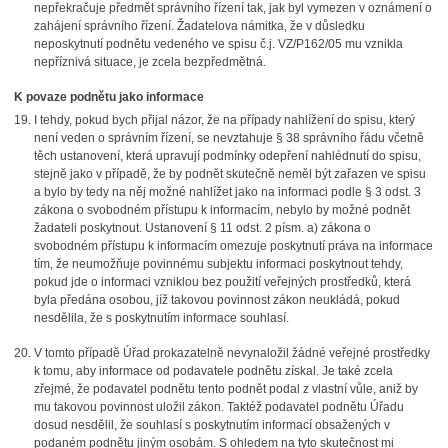
nepřekračuje předmět správního řízení tak, jak byl vymezen v oznámení o
zahájení správního řízení. Žadatelova námitka, že v důsledku
neposkytnutí podnětu vedeného ve spisu č.j. VZ/P162/05 mu vznikla
nepříznivá situace, je zcela bezpředmětná.
K
povaze podnětu jako informace
I tehdy, pokud bych přijal názor, že na případy nahlížení do spisu, který
není veden o správním řízení, se nevztahuje § 38 správního řádu včetně
těch ustanovení, která upravují podmínky odepření nahlédnutí do spisu,
stejně jako v případě, že by podnět skutečně neměl být zařazen ve spisu
a bylo by tedy na něj možné nahlížet jako na informaci podle § 3 odst. 3
zákona o svobodném přístupu k informacím, nebylo by možné podnět
žadateli poskytnout. Ustanovení § 11 odst. 2 písm. a) zákona o
svobodném přístupu k informacím omezuje poskytnutí práva na informace
tím, že neumožňuje povinnému subjektu informaci poskytnout tehdy,
pokud jde o informaci vzniklou bez použití veřejných prostředků, která
byla předána osobou, jíž takovou povinnost zákon neukládá, pokud
nesdělila, že s poskytnutím informace souhlasí.
V tomto případě Úřad prokazatelně nevynaložil žádné veřejné prostředky
k tomu, aby informace od podavatele podnětu získal. Je také zcela
zřejmé, že podavatel podnětu tento podnět podal z vlastní vůle, aniž by
mu takovou povinnost uložil zákon. Taktéž podavatel podnětu Úřadu
dosud nesdělil, že souhlasí s poskytnutím informací obsažených v
podaném podnětu jiným osobám. S ohledem na tyto skutečnost mi