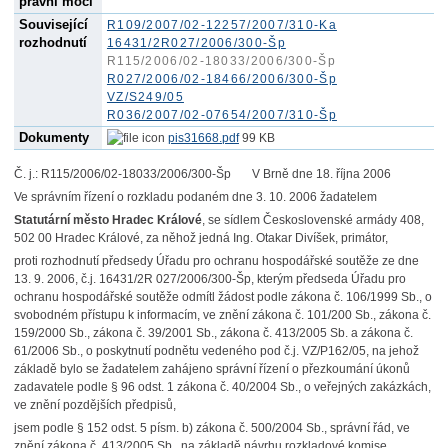
právní moci
Související
R109/2007/02-12257/2007/310-Ka
rozhodnutí
16431/2R027/2006/300-Šp
R115/2006/02-18033/2006/300-Šp
R027/2006/02-18466/2006/300-Šp
VZ/S249/05
R036/2007/02-07654/2007/310-Šp
Dokumenty
pis31668.pdf
99 KB
Č. j.: R115/2006/02-18033/2006/300-Šp V Brně dne 18. října 2006
Ve správním řízení o rozkladu podaném dne 3. 10. 2006 žadatelem
Statutární město Hradec Králové
, se sídlem Československé armády 408,
502 00 Hradec Králové, za něhož jedná Ing. Otakar Divíšek, primátor,
proti rozhodnutí předsedy Úřadu pro ochranu hospodářské soutěže ze dne
13. 9. 2006, č.j. 16431/2R 027/2006/300-Šp, kterým předseda Úřadu pro
ochranu hospodářské soutěže odmítl žádost podle zákona č. 106/1999 Sb., o
svobodném přístupu k informacím, ve znění zákona č. 101/200 Sb., zákona č.
159/2000 Sb., zákona č. 39/2001 Sb., zákona č. 413/2005 Sb. a zákona č.
61/2006 Sb., o poskytnutí podnětu vedeného pod č.j. VZ/P162/05, na jehož
základě bylo se žadatelem zahájeno správní řízení o přezkoumání úkonů
zadavatele podle § 96 odst. 1 zákona č. 40/2004 Sb., o veřejných zakázkách,
ve znění pozdějších předpisů,
jsem podle § 152 odst. 5 písm. b) zákona č. 500/2004 Sb., správní řád, ve
znění zákona č. 413/2005 Sb., na základě návrhu rozkladové komise,