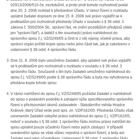
02913/2006/510-če, neztotožnil, a proto proti tomuto rozhodnutí podal
dne 20. 3. 2006 rozklad k předsedovi Úřadu. V rámci řízení o rozkladu
uplatnil žadatel dopisem ze dne 15. 8. 2006 své právo vyjádřit se k
podkladům pro rozhodnutí předsedy Úřadu v souladu s § 36 odst. 3
zákona č. 500/2004 Sb., správní řád, ve znění pozdějších předpisů (dále
jen "správní řád"), a taktéž s tím související právo nahlédnout do
správního spisu č.j. VZ/S249/05 a činit si z něj výpisy, včetně práva, aby
správní orgán pořídil kopie spisu nebo jeho části tak, jak je zakotveno v
ustanovení § 38 odst. 4 správního řádu.
Dne 31. 8. 2006 bylo umožněno žadateli, aby uplatnil své právo vyjádřit
se k podkladům pro rozhodnutí o rozkladu v souladu s § 36 odst. 3
správního řádu. Současně s tím bylo žadateli umožněno nahlédnout do
spisu č.j. VZ/S249/05 podle § 38 správního řádu a byla mu vyhotovena a
předána kopie tohoto spisu.
V rámci nahlížení do spisu č.j. VZ/S249/05 požádal žadatel o nahlédnutí
do spisu o podaném podnětu k zahájení výše specifikovaného správního
řízení o přezkoumání úkonů zadavatele - Statutárního města Hradce
Králové, který Úřad vede pod spis. zn. VZ/P162/05. Předseda Úřadu však
usnesením žadateli odepřel právo nahlédnout do spisu č.j. VZ/P162/05,
neboť v souladu s § 38 odst. 1 správního řádu mohou právo nahlížet do
spisu uplatnit pouze účastníci řízení nebo jejich zástupci. V případě
uvedeného spisu se však vůbec nejedná o správní řízení, a tedy ani
žadatel není jeho účastníkem. Ustanovení § 38 odst. 2 správního řádu