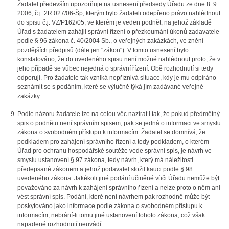
Žadatel především upozorňuje na usnesení předsedy Úřadu ze dne 8. 9.
2006, č.j. 2R 027/06-Šp, kterým bylo žadateli odepřeno právo nahlédnout
do spisu č.j. VZ/P162/05, ve kterém je veden podnět, na jehož základě
Úřad s žadatelem zahájil správní řízení o přezkoumání úkonů zadavatele
podle § 96 zákona č. 40/2004 Sb., o veřejných zakázkách, ve znění
pozdějších předpisů (dále jen "zákon"). V tomto usnesení bylo
konstatováno, že do uvedeného spisu není možné nahlédnout proto, že v
jeho případě se vůbec nejedná o správní řízení. Obě rozhodnutí si tedy
odporují. Pro žadatele tak vzniká nepříznivá situace, kdy je mu odpíráno
seznámit se s podáním, které se výlučně týká jím zadávané veřejné
zakázky.
Podle názoru žadatele lze na celou věc nazírat i tak, že pokud předmětný
spis o podnětu není správním spisem, pak se jedná o informaci ve smyslu
zákona o svobodném přístupu k informacím. Žadatel se domnívá, že
podkladem pro zahájení správního řízení a tedy podkladem, o kterém
Úřad pro ochranu hospodářské soutěže vede správní spis, je návrh ve
smyslu ustanovení § 97 zákona, tedy návrh, který má náležitosti
předepsané zákonem a jehož podavatel složil kauci podle § 98
uvedeného zákona. Jakékoli jiné podání učiněné vůči Úřadu nemůže být
považováno za návrh k zahájení správního řízení a nelze proto o něm ani
vést správní spis. Podání, které není návrhem pak rozhodně může být
poskytováno jako informace podle zákona o svobodném přístupu k
informacím, nebrání-li tomu jiné ustanovení tohoto zákona, což však
napadené rozhodnutí neuvádí.