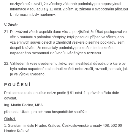
nezbývá než uzavřít, že všechny zákonné podmínky pro neposkytnutí
informace v souladu s § 11 odst. 2 písm. a) zákona o svobodném přístupu
k informacím, byly naplněny.
V. Závěr
Po zvážení všech aspektů dané věci a po zjištění, že Úřad postupoval ve
věci v souladu s právními předpisy, když posoudil případ ve všech jeho
vzájemných souvislostech a zhodnotil veškeré písemné podklady, jsem
dospěl k závěru, že nenastaly podmínky pro zrušení nebo změnu
napadeného rozhodnutí z důvodů uváděných v rozkladu.
Vzhledem k výše uvedenému, když jsem neshledal důvody, pro které by
bylo nutno napadené rozhodnutí změnit nebo zrušit, rozhodl jsem tak, jak
je ve výroku uvedeno.
P O U Č E N Í
Proti tomuto rozhodnutí se nelze podle § 91 odst. 1 správního řádu dále
odvolat.
Ing. Martin Pecina, MBA
předseda Úřadu pro ochranu hospodářské soutěže
Obdrží:
1. Statutární město Hradec Králové, Československé armády 408, 502 00
Hradec Králové