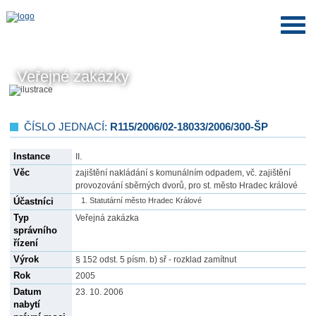
Veřejné zakázky
ČÍSLO JEDNACÍ:
R115/2006/02-18033/2006/300-ŠP
Instance
II.
Věc
zajištění nakládání s komunálním odpadem, vč. zajištění
provozování sběrných dvorů, pro st. město Hradec králové
Účastníci
Statutární město Hradec Králové
Typ
Veřejná zakázka
správního
řízení
Výrok
§ 152 odst. 5 písm. b) sř - rozklad zamítnut
Rok
2005
Datum
23. 10. 2006
nabytí