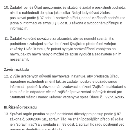
Žadatel rovněž Úřad upozorňuje, že skutečně žádal o poskytnutí podnětu,
nikoli o nahlédnutí do spisu jako celku. Nebyl tedy důvod žádost
posuzovat podle § 37 odst. 1 správního řádu, neboť v případě podnětu se
jedná o informaci ve smyslu § 3 odst. 3 zákona o svobodném přístupu k
informacím.
Žadatel konečně považuje za absurdní, aby se nemohl seznámit s
podnětem k zahájení správního řízení týkající se předmětné veřejné
zakázky. Uvádí k tomu, že pokud by bylo správní řízení zahájeno na
návrh, pak by návrh nebylo možné ze spisu vyloučit a zadavatele s ním
neseznámit.
Závěr rozkladu
Z výše uvedených důvodů navrhovatel navrhuje, aby předseda Úřadu
napadené rozhodnutí změnil tak, že žadateli poskytne požadovanou
informaci - podnět k přezkoumání zadávacího řízení "Zajištění nakládání s
komunálním odpadem včetně zajištění provozování sběrných dvorů pro
Statutární město Hradec Králové" vedený ve spise Úřadu č.j. VZ/P162/05.
III. Řízení o rozkladu
Správní orgán prvního stupně neshledal důvody pro postup podle § 87
zákona č. 500/2004 Sb., správní řád, ve znění pozdějších předpisů (dále
jen "správní řád") a v souladu s § 88 odst. 1 správního řádu postoupil věc
orgánu rozhodujícímu o rozkladu.