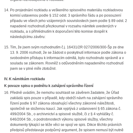
Po projednání rozkladu a veškerého spisového materiálu rozkladovou
komisí ustavenou podle § 152 odst. 3 správního řádu a po posouzení
případu ve všech jeho vzájemných souvislostech jsem podle § 89 odst. 2
napadené rozhodnutí přezkoumal v rozsahu námitek uvedených v
rozkladu, a s přihlédnutím k doporučení této komise dospěl k
následujícímu závěru:
Tím, že jsem svým rozhodnutím č.j. 16431/2R 027/2006/300-Šp ze dne
13. 9. 2006 rozhodl, že se žádost o poskytnutí informace podle zákona o
svobodném přístupu k informacím odmítá, bylo rozhodnuto správně a v
souladu se zákonem. Rovněž s odůvodněním napadeného rozhodnutí
jsem se v plné míře ztotožnil.
IV. K námitkám rozkladu
K povaze spisu o podnětu k zahájení správního řízení
Předně uvádím, že nemohu souhlasit se závěrem žadatele, že Úřad
zakládá spis pouze v případě, kdy obdrží návrh na zahájení správního
řízení podle § 97 zákona obsahující všechny zákonné náležitosti,
společně se složenou kaucí. Jak vyplývá z ustanovení § 65 zákona č.
499/2004 Sb., o archivnictví a spisové službě, či z § 4 vyhlášky č.
646/2004 Sb., o podrobnostech výkonu spisové služby, všechny
dokumenty týkající se téže věci se spojí ve spis. Dikce těchto právních
předpisů představuje podpůrný argument, že spisem nemusí být nutně