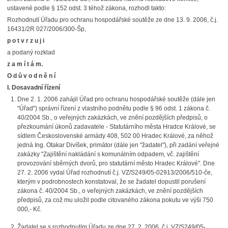
ustavené podle § 152 odst. 3 téhož zákona, rozhodl takto:
Rozhodnutí Úřadu pro ochranu hospodářské soutěže ze dne 13. 9. 2006, č.j.
16431/2R 027/2006/300-Šp,
p o t v r z u j i
a podaný rozklad
z a m í t á m.
O d ů v o d n ě n í
I. Dosavadní řízení
Dne 2. 1. 2006 zahájil Úřad pro ochranu hospodářské soutěže (dále jen
"Úřad") správní řízení z vlastního podnětu podle § 96 odst. 1 zákona č.
40/2004 Sb., o veřejných zakázkách, ve znění pozdějších předpisů, o
přezkoumání úkonů zadavatele - Statutárního města Hradce Králové, se
sídlem Československé armády 408, 502 00 Hradec Králové, za něhož
jedná Ing. Otakar Divíšek, primátor (dále jen "žadatel"), při zadání veřejné
zakázky "Zajištění nakládání s komunálním odpadem, vč. zajištění
provozování sběrných dvorů, pro statutární město Hradec Králové". Dne
27. 2. 2006 vydal Úřad rozhodnutí č.j. VZ/S249/05-02913/2006/510-če,
kterým v podrobnostech konstatoval, že se žadatel dopustil porušení
zákona č. 40/2004 Sb., o veřejných zakázkách, ve znění pozdějších
předpisů, za což mu uložil podle citovaného zákona pokutu ve výši 750
000,- Kč.
Žadatel se s rozhodnutím Úřadu ze dne 27. 2. 2006, č.j. VZ/S249/05-