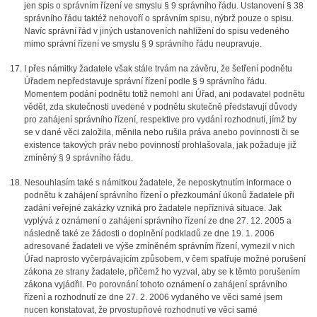
jen spis o správním řízení ve smyslu § 9 správního řádu. Ustanovení § 38
správního řádu taktéž nehovoří o správním spisu, nýbrž pouze o spisu.
Navíc správní řád v jiných ustanoveních nahlížení do spisu vedeného
mimo správní řízení ve smyslu § 9 správního řádu neupravuje.
I přes námitky žadatele však stále trvám na závěru, že šetření podnětu
Úřadem nepředstavuje správní řízení podle § 9 správního řádu.
Momentem podání podnětu totiž nemohl ani Úřad, ani podavatel podnětu
vědět, zda skutečnosti uvedené v podnětu skutečně představují důvody
pro zahájení správního řízení, respektive pro vydání rozhodnutí, jímž by
se v dané věci založila, měnila nebo rušila práva anebo povinnosti či se
existence takových práv nebo povinností prohlašovala, jak požaduje již
zmíněný § 9 správního řádu.
Nesouhlasím také s námitkou žadatele, že neposkytnutím informace o
podnětu k zahájení správního řízení o přezkoumání úkonů žadatele při
zadání veřejné zakázky vzniká pro žadatele nepříznivá situace. Jak
vyplývá z oznámení o zahájení správního řízení ze dne 27. 12. 2005 a
následně také ze žádosti o doplnění podkladů ze dne 19. 1. 2006
adresované žadateli ve výše zmíněném správním řízení, vymezil v nich
Úřad naprosto vyčerpávajícím způsobem, v čem spatřuje možné porušení
zákona ze strany žadatele, přičemž ho vyzval, aby se k těmto porušením
zákona vyjádřil. Po porovnání tohoto oznámení o zahájení správního
řízení a rozhodnutí ze dne 27. 2. 2006 vydaného ve věci samé jsem
nucen konstatovat, že prvostupňové rozhodnutí ve věci samé