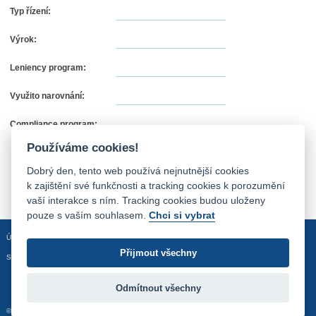
Typ řízení:
Výrok:
Leniency program:
Využito narovnání:
Compliance program:
Používáme cookies!
Dobrý den, tento web používá nejnutnější cookies
k zajištění své funkčnosti a tracking cookies k porozumění
vaší interakce s ním. Tracking cookies budou uloženy
pouze s vaším souhlasem.
Chci si vybrat
Úvodní stránka
Mapa stránek
Prohlášení o přístupnosti
Přijmout všechny
Sledujte nás:
Odmítnout všechny
© 2012 - 2026 Úřad pro ochranu hospodářské soutěže