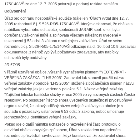
175/140/VŠ ze dne 12. 7. 2005 potvrzuji a podaný rozklad zamítám.
Odůvodnění
Úřad pro ochranu hospodářské soutěže (dále jen "Úřad") vydal dne 12. 7.
2005 rozhodnutí č.j. S 526-R/05-175/140/VŠ, kterým deklaroval, že obálka s
nabídkou vybraného uchazeče, společnosti JAS AIR spol. s r.o., byla
doručena v zákonné lhůtě a splňovala všechny náležitosti uvedené v
ustanovení § 53 odst. 3 zákona o veřejných zakázkách. Úřad ve svém
rozhodnutí č.j. S 526-R/05-175/140/VŠ odkazuje na čl. 10, bod 10.9. zadávací
dokumentace, z něhož vyplývá požadavek zadavatele, aby nabídky
uchazečů byly podávány
3R 57/05
v řádně uzavřené obálce, výrazně vyznačeným písmem "NEOTEVÍRAT -
VEŘEJNÁ ZAKÁZKA - "LHS 2005". Zadavatel tak stanovil použití názvu
veřejné zakázky v podobě "LHS 2005", složené z počátečních písmen názvu
veřejné zakázky, jak je uvedeno v položce 5.1. Název veřejné zakázky
"Zajištění letecké hasičské služby v roce 2005 ve vymezených částech České
republiky". Po posouzení těchto shora uvedených skutečností prvostupňový
orgán uzavřel, že takový odlišný název veřejné zakázky na obálce je v
souladu s požadavky ustanovení § 53 odst. 3 zákona, neboť umožňuje
jednoznačnou identifikaci veřejné zakázky.
Pokud jde o další námitku uchazeče o nezveřejnění části protokolu o
otevírání obálek obvyklým způsobem, Úřad v rozkladem napadeném
rozhodnutí přisvědčil navrhovateli, když konstatoval, že zadavatel shora