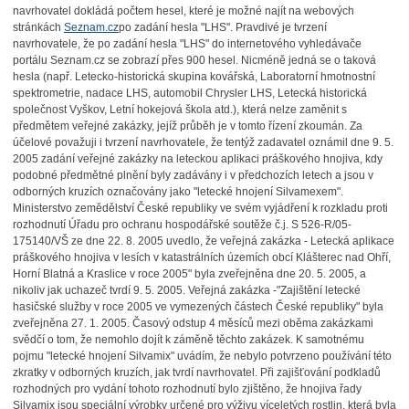
navrhovatel dokládá počtem hesel, které je možné najít na webových
stránkách
Seznam.cz
po zadání hesla "LHS". Pravdivé je tvrzení
navrhovatele, že po zadání hesla "LHS" do internetového vyhledávače
portálu Seznam.cz se zobrazí přes 900 hesel. Nicméně jedná se o taková
hesla (např. Letecko-historická skupina kovářská, Laboratorní hmotnostní
spektrometrie, nadace LHS, automobil Chrysler LHS, Letecká historická
společnost Vyškov, Letní hokejová škola atd.), která nelze zaměnit s
předmětem veřejné zakázky, jejíž průběh je v tomto řízení zkoumán. Za
účelové považuji i tvrzení navrhovatele, že tentýž zadavatel oznámil dne 9. 5.
2005 zadání veřejné zakázky na leteckou aplikaci práškového hnojiva, kdy
podobné předmětné plnění byly
zadávány i v předchozích letech a jsou v
odborných kruzích označovány jako "letecké hnojení
Silvamexem".
Ministerstvo zemědělství České republiky ve svém vyjádření k rozkladu proti
rozhodnutí Úřadu pro ochranu hospodářské soutěže č.j. S 526-R/05-
175140/VŠ ze dne 22. 8. 2005 uvedlo, že veřejná zakázka - Letecká aplikace
práškového hnojiva v lesích v katastrálních územích obcí Klášterec nad Ohří,
Horní Blatná a Kraslice v roce 2005" byla zveřejněna dne 20. 5. 2005, a
nikoliv jak uchazeč tvrdí 9. 5. 2005. Veřejná zakázka -"Zajištění letecké
hasičské služby v roce 2005 ve vymezených částech České republiky" byla
zveřejněna 27. 1. 2005. Časový odstup 4 měsíců mezi oběma zakázkami
svědčí o tom, že nemohlo dojít k záměně těchto zakázek. K samotnému
pojmu "letecké hnojení Silvamix" uvádím, že nebylo potvrzeno používání této
zkratky v odborných kruzích, jak tvrdí
navrhovatel. Při zajišťování podkladů
rozhodných pro vydání tohoto rozhodnutí bylo zjištěno,
že hnojiva řady
Silvamix jsou speciální výrobky určené pro výživu víceletých rostlin, která byla