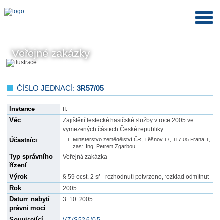
Veřejné zakázky
ČÍSLO JEDNACÍ:
3R57/05
Instance
II.
Věc
Zajištění lestecké hasičské služby v roce 2005 ve
vymezených částech České republiky
Účastníci
Ministerstvo zemědělství ČR, Těšnov 17, 117 05 Praha 1,
zast. Ing. Petrem Zgarbou
Typ správního
Veřejná zakázka
řízení
Výrok
§ 59 odst. 2 sř - rozhodnutí potvrzeno, rozklad odmítnut
Rok
2005
Datum nabytí
3. 10. 2005
právní moci
Související
VZ/S526/05