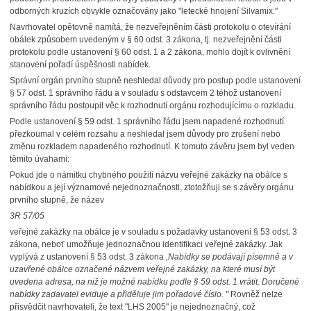
odborných kruzích obvykle označovány jako "letecké hnojení Silvamix."
Navrhovatel opětovně namítá, že nezveřejněním části protokolu o otevírání
obálek způsobem uvedeným v § 60 odst. 3 zákona, tj. nezveřejnění části
protokolu podle ustanovení
§ 60 odst. 1 a 2 zákona, mohlo dojít k ovlivnění
stanovení pořadí úspěšnosti nabídek.
Správní orgán prvního stupně neshledal důvody pro postup podle ustanovení
§ 57 odst. 1 správního řádu a v souladu s odstavcem 2 téhož ustanovení
správního řádu postoupil věc k rozhodnutí orgánu rozhodujícímu o rozkladu.
Podle ustanovení § 59 odst. 1 správního řádu jsem napadené rozhodnutí
přezkoumal v celém rozsahu a neshledal jsem důvody pro zrušení nebo
změnu rozkladem napadeného rozhodnutí. K tomuto závěru jsem byl veden
těmito úvahami:
Pokud jde o námitku chybného použití názvu veřejné zakázky na obálce s
nabídkou a její významové nejednoznačnosti, ztotožňuji se s závěry orgánu
prvního stupně, že název
3R 57/05
veřejné zakázky na obálce je v souladu s požadavky ustanovení § 53 odst. 3
zákona, neboť umožňuje jednoznačnou identifikaci veřejné zakázky. Jak
vyplývá z ustanovení § 53 odst. 3
zákona
,Nabídky se podávají písemně a v
uzavřené obálce označené názvem veřejné zakázky,
na které musí být
uvedena adresa, na niž je možné nabídku podle § 59 odst. 1 vrátit. Doručené
nabídky zadavatel eviduje a přiděluje jim pořadové číslo. "
Rovněž nelze
přisvědčit navrhovateli, že text "LHS 2005" je nejednoznačný, což