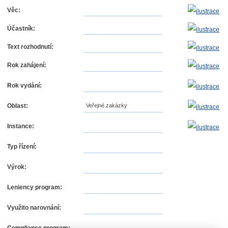
Věc:
Účastník:
Text rozhodnutí:
Rok zahájení:
Rok vydání:
Oblast:
Veřejné zakázky
Instance:
Typ řízení:
Výrok:
Leniency program:
Využito narovnání: