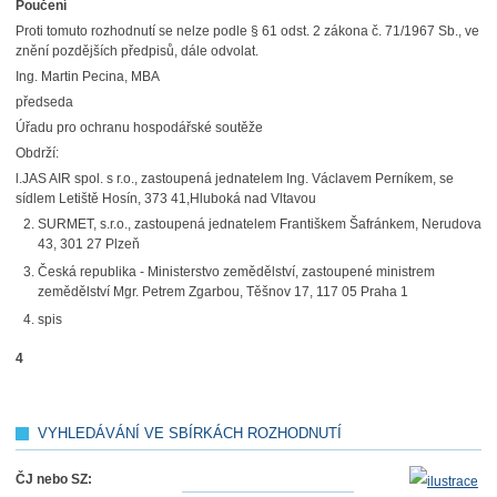
Poučení
Proti tomuto rozhodnutí se nelze podle § 61 odst. 2 zákona č. 71/1967 Sb., ve
znění pozdějších předpisů, dále odvolat.
Ing. Martin Pecina, MBA
předseda
Úřadu pro ochranu hospodářské soutěže
Obdrží:
l.JAS AIR spol. s r.o., zastoupená jednatelem Ing. Václavem Perníkem, se
sídlem Letiště Hosín, 373 41,Hluboká nad Vltavou
SURMET, s.r.o., zastoupená jednatelem Františkem Šafránkem, Nerudova
43, 301 27 Plzeň
Česká republika - Ministerstvo zemědělství, zastoupené ministrem
zemědělství Mgr. Petrem Zgarbou, Těšnov 17, 117 05 Praha 1
spis
4
VYHLEDÁVÁNÍ VE SBÍRKÁCH ROZHODNUTÍ
ČJ nebo SZ: