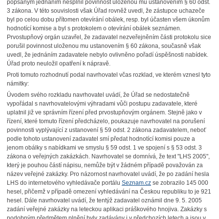
popsaným jednáním nesplnil povinnost uloženou mu ustanovením § 60 odst.
3 zákona. V této souvislosti však Úřad rovněž uvedl, že zástupce uchazeče
byl po celou dobu přítomen otevírání obálek, resp. byl účasten všem úkonům
hodnotící komise a byl s protokolem o otevírání obálek seznámen.
Prvostupňový orgán uzavřel, že zadavatel nezveřejněním části protokolu sice
porušil povinnost uloženou mu ustanovením § 60 zákona, současně však
uvedl, že jednáním zadavatele nebylo ovlivněno pořadí úspěšnosti nabídek.
Úřad proto neuložil opatření k nápravě.
Proti tomuto rozhodnutí podal navrhovatel včas rozklad, ve kterém vznesl tyto
námitky:
Úvodem svého rozkladu navrhovatel uvádí, že Úřad se nedostatečně
vypořádal s navrhovatelovými výhradami vůči postupu zadavatele, které
uplatnil již ve správním řízení před prvostupňovým orgánem. Stejně jako v
řízení, které tomuto řízení předcházelo, poukazuje navrhovatel na porušení
povinnosti vyplývající z ustanovení § 59 odst. 2 zákona zadavatelem, neboť
podle tohoto ustanovení zadavatel smí předat hodnotící komisi pouze a
jenom obálky s nabídkami ve smyslu § 59 odst. 1 ve spojení s § 53 odst. 3
zákona o veřejných
zakázkách. Navrhovatel se domnívá, že text "LHS 2005",
který je pouhou částí nápisu, nemůže být v žádném případě považován za
název veřejné zakázky. Pro názornost navrhovatel uvádí, že po zadání hesla
LHS do internetového vyhledávače portálu
Seznam.cz
se zobrazilo 145 000
hesel, přičemž v případě omezení vyhledávání na Českou republiku to je
921
hesel. Dále navrhovatel uvádí, že tentýž zadavatel oznámil dne 9. 5. 2005
zadání veřejné zakázky na leteckou aplikaci práškového hnojiva. Zakázky s
podobným předmětem plnění byly zadávány i v předchozích letech a jsou v