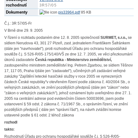
rozhodnutí
3R57/05
Dokumenty
pis33964.pdf
85 KB
Č.j.: 3R 57/05-Fr
V Brně dne 29. 9. 2005
V řízení o rozkladu podaném dne 12. 8. 2005 společností
SURMET, s.r.o.,
se
sídlem Nerudova 43, 301 27 Plzeň, zast. jednatelem Františkem Šafránkem
(dále jen "navrhovatel"), proti rozhodnutí Úřadu pro ochranu hospodářské
soutěže č.j. S 526-R/05-175/140/VŠ ze dne 12. 7. 2005, ve věci přezkoumání
úkonů zadavatele
Česká republika - Ministerstvo
zemědělství,
zastoupeného ministrem zemědělství Ing. Petrem Zgarbou, se sídlem Těšnov
17,
117 05, Praha l(dále jen "zadavatel"), učiněných při zadávání veřejné
zakázky "Zajištění letecké hasičské služby v roce 2005 ve vymezených
částech České republiky"v otevřeném
řízení podle zákona č. 40/2004 Sb., o
veřejných zakázkách, ve znění pozdějších předpisů (dále
jen "zákon" nebo
"zákon o veřejných zakázkách"), jehož oznámení bylo uveřejněno dne 27. 1.
2005 na centrální adrese pod evidenčním číslem 50003696, jsem podle
ustanovení § 59 odst. 2 zákona č. 71/1967 Sb., o správním řízení, ve znění
pozdějších předpisů ( dále jen "správní řád"), na návrh zvláštní komise
ustavené podle § 61 odst. 2 téhož zákona
rozhodl
takto:
Rozhodnutí Úřadu pro ochranu hospodářské soutěže č.j. S 526-R/05-