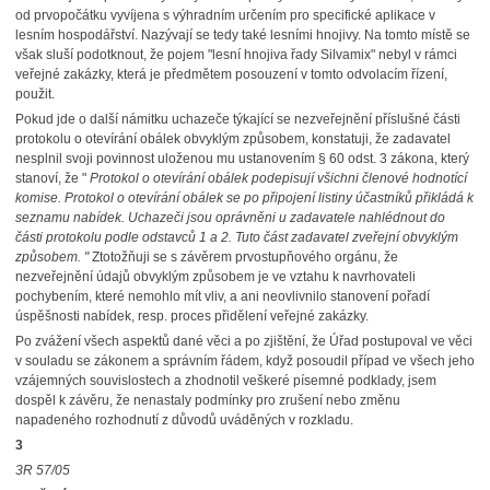
od prvopočátku vyvíjena s výhradním určením pro specifické aplikace v
lesním hospodářství. Nazývají se tedy také lesními hnojivy. Na tomto místě se
však sluší podotknout, že pojem "lesní hnojiva řady Silvamix" nebyl v rámci
veřejné zakázky, která je předmětem posouzení v tomto odvolacím řízení,
použit.
Pokud jde o další námitku uchazeče týkající se nezveřejnění příslušné části
protokolu o otevírání obálek obvyklým způsobem, konstatuji, že zadavatel
nesplnil svoji povinnost uloženou mu ustanovením § 60 odst. 3 zákona, který
stanoví, že "
Protokol o otevírání obálek podepisují všichni členové hodnotící
komise. Protokol o otevírání obálek se po připojení listiny účastníků přikládá k
seznamu nabídek. Uchazeči jsou oprávněni u zadavatele nahlédnout do
části protokolu podle odstavců 1 a 2. Tuto část zadavatel zveřejní obvyklým
způsobem. "
Ztotožňuji se s závěrem prvostupňového orgánu, že
nezveřejnění údajů obvyklým
způsobem je ve vztahu k navrhovateli
pochybením, které nemohlo mít vliv, a ani neovlivnilo stanovení pořadí
úspěšnosti nabídek, resp. proces přidělení veřejné zakázky.
Po zvážení všech aspektů dané věci a po zjištění, že Úřad postupoval ve věci
v souladu
se zákonem a správním řádem, když posoudil případ ve všech jeho
vzájemných souvislostech a zhodnotil veškeré písemné podklady, jsem
dospěl k závěru, že nenastaly podmínky pro zrušení nebo změnu
napadeného rozhodnutí z důvodů uváděných v rozkladu.
3
3R 57/05