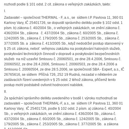
rozhodl podle § 101 odst. 2 cit. zákona o veřejných zakázkách, takto:
I.
Zadavatel – společnost THERMAL - F, a.s., se sídlem I.P. Pavlova 11, 360 01
Karlovy Vary, IČ 25401726, se dopustil správního deliktu podle § 102 odst. 1
písm. b) zákona č. 40/2004 Sb., o veřejných zakázkách, ve znění zákona č.
436/2004 Sb., zákona č. 437/2004 Sb., zákona č. 60/2005 Sb., zákona č.
124/2005 Sb., zákona č. 179/2005 Sb., zákona č. 253/2005 Sb., zákona č.
377/2005 Sb. a zákona č. 413/2005 Sb., když nedodržel postup stanovený v
§ 25 cit. zákona, neboť veřejnou zakázku na poskytování halových služeb,
poskytování technických činností v dopravě a poskytování bezpečnostních
služeb na niž uzavřel Smlouvu č. 20060501, ze dne 28.4.2006, Smlouvu č.
20060502, ze dne 28.4.2006, Smlouvu č. 20060503, ze dne 28.4.2006 a
Smlouvu č. 20060504, ze dne 28.5.2006, se společností SBA - Expert, a.s., IČ
26765616, se sídlem Příčná 726, 252 19 Rudná, nezadal v některém ze
zadávacích řízení uvedených v § 25 odst. 2 téhož zákona, přičemž tento
postup mohl podstatně ovlivnit hodnocení nabídek.
II.
Za spáchání správního deliktu uvedeného v bodě I. výroku rozhodnutí se
zadavateli – společnosti THERMAL-F, a.s., se sídlem I.P. Pavlova 11, 360 01
Karlovy Vary, IČ 25401726, podle § 102 odst. 2 písm. a) zákona č. 40/2004
Sb., o veřejných zakázkách, ve znění zákona č. 436/2004 Sb., zákona č.
437/2004 Sb., zákona č. 60/2005 Sb., zákona č. 124/2005 Sb., zákona č.
179/2005 Sb., zákona č. 253/2005 Sb., zákona č. 377/2005 Sb. a zákona