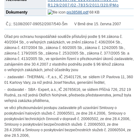
R129/2007/02-7835/2011/320/PMo
Dokumenty
pis38586.pdf
68 KB
Č.j.: S108/2007-09052/2007/540-Šm
V Brně dne 15. června 2007
Úřad pro ochranu hospodářské soutěže příslušný podle § 94 zákona č.
40/2004 Sb., o veřejných zakázkách, ve znění zákona č. 436/2004 Sb.,
zákona č. 437/2004 Sb., zákona č. 60/2005 Sb., zákona č. 124/2005 Sb.,
zákona č. 179/2005 Sb., zákona č. 253/2005 Sb., zákona č. 377/2005 Sb. a
zákona č. 413/2005 Sb., ve správním řízení o přezkoumání úkonů zadavatele,
zahájeném dne 30.4.2007 z vlastního podnětu podle § 96 téhož zákona
o veřejných zakázkách, jehož účastníky jsou
- zadavatel - THERMAL - F, a.s., IČ 25401726, se sídlem I.P. Pavlova 11, 360
01 Karlovy Vary, za niž jedná Josef Neufus, generální ředitel,
- dodavatel - SBA - Expert, a.s., IČ 26765616, se sídlem Příčná 726, 252 19
Rudná, za niž jedná Oldřich Nohýnek,
předseda představenstva, jemuž byla
veřejná zakázka přidělena,
ve věci přezkoumávání postupu zadavatele při uzavírání Smlouvy o
poskytování halových služeb č. 20060501, ze dne 28.4.2006, Smlouvy o
poskytování technických činností v dopravě č. 20060502, ze dne 28.4.2006,
Smlouvy o poskytování bezpečnostních služeb č. 20060503, ze dne
28.4.2006 a Smlouvy o poskytování bezpečnostních služeb č. 20060504, ze
dne 28.5.2006,