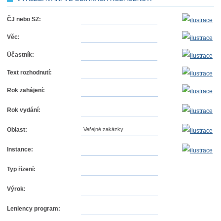
ČJ nebo SZ:
Věc:
Účastník:
Text rozhodnutí:
Rok zahájení:
Rok vydání:
Oblast:
Veřejné zakázky
Instance:
Typ řízení:
Výrok:
Leniency program: