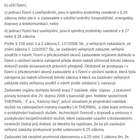
b) užší řízení,
c) jednací řízení s uveřejněním, jsou-li splněny podmínky uvedené v § 26
zákona nebo jde-li o zadavatele v odvětví vodního hospodářství, energetiky,
dopravy a telekomunikací, nebo
d) jednací řízení bez uveřejnění, jsou-li splněny podmínky uvedené v § 27
nebo § 28 zákona.
Podle § 158 odst. 1 a 2 zákona č. 137/2006 Sb., o veřejných zakázkách, ve
znění zákona č. 110/2007 Sb., se zadávání veřejných zakázek, veřejné
soutěže o návrh, řízení o přezkoumání úkonů zadavatele orgánem dohledu a
řízení o uložení sankce zahájené přede dnem nabytí účinnosti tohoto zákona
dokončí podle dosavadních právních předpisů. Obdobně se postupuje i v
řízení o přezkoumání úkonů zadavatele a v řízení o uložení sankce, která byla
zahájena po nabytí účinnosti tohoto zákona a která na zadávání veřejných
zakázek nebo veřejnou soutěž o návrh podle odstavce 1 navazují.
Zadavatel orgánu dohledu kromě kopií 7 nabídek, dále zápisu „z pracovní
porady konané dne 20. dubna 2006 v kanceláři gen. ředitele společnosti
THERMAL - F, a.s., Karlovy Vary“, jehož obsahem je projednání nabídek
služeb na zabezpečení ostrahy majetku LH THERMAL, a dále kopii smlouvy
o poskytování halových služeb, technických činností v dopravě a smlouvy o
poskytování bezpečnostních služeb, které zadavatel uzavřel s dodavatelem,
nedoložil žádný jiný doklad, ze kterého by vyplývalo, že by při zadávání
veřejné zakázky postupoval podle ustanovení § 25 zákona.
Zadavatel tak nesplnil povinnost stanovenou v § 25 odst. 1 zákona tím, že