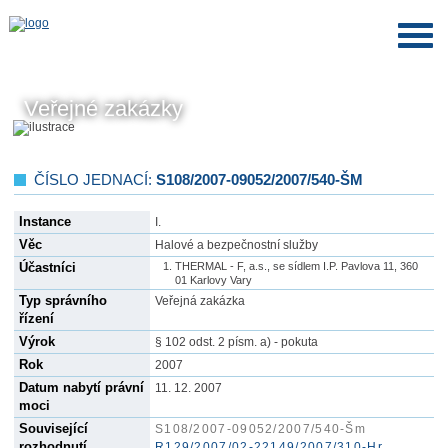
Veřejné zakázky
ČÍSLO JEDNACÍ:
S108/2007-09052/2007/540-ŠM
Instance
I.
Věc
Halové a bezpečnostní služby
Účastníci
THERMAL - F, a.s., se sídlem I.P. Pavlova 11, 360
01 Karlovy Vary
Typ správního
Veřejná zakázka
řízení
Výrok
§ 102 odst. 2 písm. a) - pokuta
Rok
2007
Datum nabytí právní
11. 12. 2007
moci
Související
S108/2007-09052/2007/540-Šm
rozhodnutí
R129/2007/02-22149/2007/310-Hr