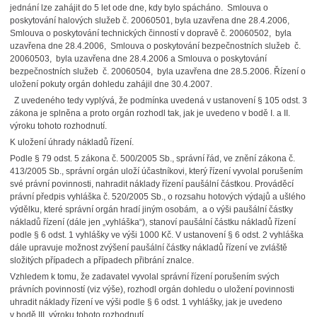
jednání lze zahájit do 5 let ode dne, kdy bylo spácháno. Smlouva o
poskytování halových služeb č. 20060501, byla uzavřena dne 28.4.2006,
Smlouva o poskytování technických činností v dopravě č. 20060502, byla
uzavřena dne 28.4.2006, Smlouva o poskytování bezpečnostních služeb č.
20060503, byla uzavřena dne 28.4.2006 a Smlouva o poskytování
bezpečnostních služeb č. 20060504, byla uzavřena dne 28.5.2006. Řízení o
uložení pokuty orgán dohledu zahájil dne 30.4.2007.
Z uvedeného tedy vyplývá, že podmínka uvedená v ustanovení § 105 odst. 3
zákona je splněna a proto orgán rozhodl tak, jak je uvedeno v bodě I. a II.
výroku tohoto rozhodnutí.
K uložení úhrady nákladů řízení.
Podle § 79 odst. 5 zákona č. 500/2005 Sb., správní řád, ve znění zákona č.
413/2005 Sb., správní orgán uloží účastníkovi, který řízení vyvolal porušením
své právní povinnosti, nahradit náklady řízení paušální částkou. Prováděcí
právní předpis vyhláška č. 520/2005 Sb., o rozsahu hotových výdajů a ušlého
výdělku, které správní orgán hradí jiným osobám, a o výši paušální částky
nákladů řízení (dále jen „vyhláška“), stanoví paušální částku nákladů řízení
podle § 6 odst. 1 vyhlášky ve výši 1000 Kč. V ustanovení § 6 odst. 2 vyhláška
dále upravuje možnost zvýšení paušální částky nákladů řízení ve zvláště
složitých případech a případech přibrání znalce.
Vzhledem k tomu, že zadavatel vyvolal správní řízení porušením svých
právních povinností (viz výše), rozhodl orgán dohledu o uložení povinnosti
uhradit náklady řízení ve výši podle § 6 odst. 1 vyhlášky, jak je uvedeno
v bodě III. výroku tohoto rozhodnutí.