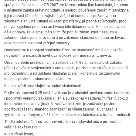
správního řízení ze dne 7.5.2007, ve kterém mimo jiné konstatuje, že nemá
v důsledku zániku právního vztahu s osobou pověřenou zadáním zakázky a
její realizací již možnost zajistit chybějící dokumentaci požadovanou
zákonem a ani jiné listinné důkazní prostředky, případně zdůvodnění, proč
nebyla zajištěna potřebná archivace této dokumentace. K tomu zadavatel
dále dodává, že je srozuměn s tím, že porušil zákon, když nezajistil v
zákonem stanoveném rozsahu a po zákonem stanovenou dobu archivaci
dokumentace o zadání veřejné zakázky.
Dodavatel se k zahájení správního řízení ve stanovené lhůtě ani později
nevyjádřil a možnosti navrhovat důkazy, činit jiné návrhy, nevyužil.
Orgán dohledu přezkoumal na základě ust. § 96 a následujících zákona
případ ve všech vzájemných souvislostech, po zhodnocení všech podkladů
pro rozhodnutí, a na základě vlastního zjištění konstatuje, že zadavatel
nesplnil povinnost stanovenou zákonem.
K tomu uvádí následující rozhodné skutečnosti.
Podle ustanovení § 25 odst. 1 zákona je zadavatel povinen zadat nadlimitní
i podlimitní veřejnou zakázku (§ 14 a 15 zákona) v zadávacím řízení, pokud
tento zákon nestanoví jinak. V zadávacím řízení je zadavatel povinen
dodržovat zásady stejného zacházení se všemi zájemci a uchazeči s
výjimkami uvedenými v § 87 zákona, zákazu diskriminace a transparentnosti.
Podle odstavce2 téhož ustanovení zákona zadavatel může pro zadání
veřejné zakázky zvolit
a) otevřené řízení,