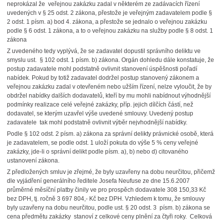
neprokázal že veřejnou zakázku zadal v některém ze zadávacích řízení
uvedených v § 25 odst. 2 zákona, přestože je veřejným zadavatelem podle §
2 odst. 1 písm. a) bod 4. zákona, a přestože se jednalo o veřejnou zakázku
podle § 6 odst. 1 zákona, a to o veřejnou zakázku na služby podle § 8 odst. 1
zákona
Z uvedeného tedy vyplývá, že se zadavatel dopustil správního deliktu ve
smyslu ust. § 102 odst. 1 písm. b) zákona. Orgán dohledu dále konstatuje, že
postup zadavatele mohl podstatně ovlivnit stanovení úspěšnosti pořadí
nabídek. Pokud by totiž zadavatel dodržel postup stanovený zákonem a
veřejnou zakázku zadal v otevřeném nebo užším řízení, nelze vyloučit, že by
obdržel nabídky dalších dodavatelů, kteří by mu mohli nabídnout výhodnější
podmínky realizace celé veřejné zakázky, příp. jejich dílčích částí, než
dodavatel, se kterým uzavřel výše uvedené smlouvy. Uvedený postup
zadavatele tak mohl podstatně ovlivnit výběr nejvhodnější nabídky.
Podle § 102 odst. 2 písm. a) zákona za správní delikty právnické osobě, která
je zadavatelem, se podle odst. 1 uloží pokuta do výše 5 % ceny veřejné
zakázky, jde-li o správní delikt podle písm. a), b) nebo d) citovaného
ustanovení zákona.
Z předložených smluv je zřejmé, že byly uzavřeny na dobu neurčitou, přičemž
dle vyjádření generálního ředitele Josefa Neufuse ze dne 15.6.2007
průměrné měsíční platby činily ve pro prospěch dodavatele 308 150,33 Kč
bez DPH, tj. ročně 3 697 804,- Kč bez DPH. Vzhledem k tomu, že smlouvy
byly uzavřeny na dobu neurčitou, podle ust. § 20 odst. 3 písm. b) zákona se
cena předmětu zakázky stanoví z celkové ceny plnění za čtyři roky. Celková