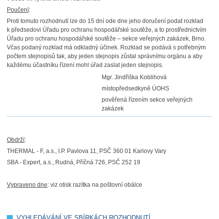
Poučení
:
Proti tomuto rozhodnutí lze do 15 dní ode dne jeho doručení podat rozklad
k předsedovi Úřadu pro ochranu hospodářské soutěže, a to prostřednictvím
Úřadu pro ochranu hospodářské soutěže – sekce veřejných zakázek, Brno.
Včas podaný rozklad má odkladný účinek. Rozklad se podává s potřebným
počtem stejnopisů tak, aby jeden stejnopis zůstal správnímu orgánu a aby
každému účastníku řízení mohl úřad zaslat jeden stejnopis.
Mgr. Jindřiška Koblihová
místopředsedkyně ÚOHS
pověřená řízením sekce veřejných
zakázek
Obdrží
:
THERMAL - F, a.s., I.P. Pavlova 11, PSČ 360 01 Karlovy Vary
SBA - Expert, a.s., Rudná, Příčná 726, PSČ 252 19
Vypraveno dne
: viz otisk razítka na poštovní obálce
VYHLEDÁVÁNÍ VE SBÍRKÁCH ROZHODNUTÍ