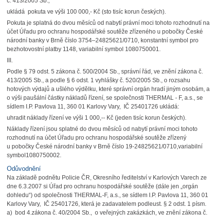
č. 413/2005 Sb.,
ukládá pokuta ve výši 100 000,- Kč (sto tisíc korun českých).
Pokuta je splatná do dvou měsíců od nabytí právní moci tohoto rozhodnutí na
účet Úřadu pro ochranu hospodářské soutěže zřízeného u pobočky České
národní banky v Brně číslo 3754–24825621/0710, konstantní symbol pro
bezhotovostní platby 1148, variabilní symbol 1080750001.
III.
Podle § 79 odst. 5 zákona č. 500/2004 Sb., správní řád, ve znění zákona č.
413/2005 Sb., a podle § 6 odst. 1 vyhlášky č. 520/2005 Sb., o rozsahu
hotových výdajů a ušlého výdělku, které správní orgán hradí jiným osobám, a
o výši paušální částky nákladů řízení, se společnosti THERMAL - F, a.s., se
sídlem I.P. Pavlova 11, 360 01 Karlovy Vary, IČ 25401726 ukládá:
uhradit náklady řízení ve výši 1 000,-- Kč (jeden tisíc korun českých).
Náklady řízení jsou splatné do dvou měsíců od nabytí právní moci tohoto
rozhodnutí na účet Úřadu pro ochranu hospodářské soutěže zřízený
u pobočky České národní banky v Brně číslo 19-24825621/0710,variabilní
symbol1080750002.
Odůvodnění
Na základě podnětu Policie ČR, Okresního ředitelství v Karlových Varech ze
dne 6.3.2007 si Úřad pro ochranu hospodářské soutěže (dále jen „orgán
dohledu“) od společnosti THERMAL-F, a.s., se sídlem I.P. Pavlova 11, 360 01
Karlovy Vary, IČ 25401726, která je zadavatelem podleust. § 2 odst. 1 písm.
a) bod 4.zákona č. 40/2004 Sb., o veřejných zakázkách, ve znění zákona č.