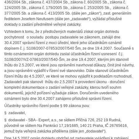
436/2004 Sb., zákona č. 437/2004 Sb., zákona č. 60/2005 Sb., zákona č.
124/2005 Sb., zákona č. 179/2005 Sb., zákona č. 253/2005 Sb., zákona č.
377/2005 Sb. a zákona č. 413/2005 Sb. (dále jen „zákon“), zast. generálním
ředitelem Josefem Neufusem (dále jen „zadavatel“), vyžádal příslušné
doklady o zadání předmětné veřejné zakázky.
Vzhledem k tomu, že z předložených materiálů získal orgán dohledu
pochybnost o souladu postupu zadavatele se zákonem, zahájil dne
30.4.2007 správní řízení z moci úřední, které jeho účastníkům oznámil
dopisem č. j. S108/2007-07853/2007/540 Šm, ze dne 19.4.2007. Současně s
tímto oznámením orgán dohledu zaslal účastníkům řízení usnesení č.j.
S108/2007/VZ-07863/2007/540-Šm, ze dne 19.4.2007, kterým jim stanovil
lhůtu do 2.5.2007, ve které jsou oprávněni navrhovat důkazy, činit jiné návrhy,
a jsou oprávněni vyjádřit v řízení své stanovisko. Dále stanovil účastníkům
řízení lhůtu do 4.5.2007, ve které se mohou vyjádřit k podkladům rozhodnutí.
Zadavateli pak stanovil lhůtu do 2.5.2007 k provedení úkonu - doručení
kompletní dokumentace o zadání veřejné zakázky, kterou tvoří souhrn
dokumentů, jejichž pořízení vyžaduje zákon. Doručením uvedeného
oznámení bylo dne 30.4.2007 zahájeno příslušné správní řízení.
Účastníky správního řízení podle § 99 zákona jsou:
§ zadavatel,
§ dodavatel - SBA - Expert, a.s., se sídlem Příčná 726, 252 19 Rudná,
původně se sídlem Na Pankráci 17,19/1685, 140 21 Praha, IČ 26765616,
jemuž byla veřejná zakázka přidělena (dále jen „dodavatel“).
Dne 14.5.2007 orgán dohledu obdržel od zadavatele vyjádření k zahájení