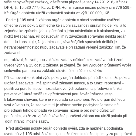
výše ceny veřejné zakázky, v šetřeném případě je tedy 14 791 216,- Kč bez
DPH, tj. 15 530 777,- Kč vč. DPH. Horní hranice možné pokuty činí 776 539,-
Kč. Orgán dohledu uložil zadavateli pokutu ve výši 100 000,- Kč.
Podle § 105 odst. 1 zákona orgán dohledu v rámci správního uvážení
ohledně výše pokuty přihlédne ke stupni závažnosti správního deliktu, a to
zejména ke způsobu jeho spáchání a jeho následkům a k okolnostem, za
nichž byl spáchán. Při posuzování míry závažnosti správního deliktu orgán
dohledu konstatuje, že jedním z nejzávažnějších správních deliktů je
netransparentnost postupu zadavatele při zadání veřejné zakázky. Tím, že
zadavatel
neprokázal, že veřejnou zakázku zadal v některém ze zadávacích řízení
uvedených v § 25 odst. 2 zákona, je zřejmé, že byl vyloučen průhledný výběr
smluvního partnera na základě otevřené soutěže o zakázku.
Při stanovení konkrétní výše pokuty orgán dohledu přihlédl k tomu, že pokuta
uložená zadavateli má splnit dvě základní funkce, a to funkci represivní –
postih za porušení povinností stanovených zákonem a především funkci
preventivní, která směřuje k předcházení porušování zákona, resp.
k takovému chování, které je v souladu se zákonem. Proto orgán dohledu
vzal v úvahu to, že zadavatel si je vědom svého pochybení a samotné
projednání tohoto případu ve správním řízení je pro něho důležitým
poučením, takže za zjištěné závažné porušení zákona mu uložil pokutu při
dolní hranici možné sazby.
Před uložením pokuty orgán dohledu ověřil, zda je naplněna podmínka
uvedená v § 105 odst. 3 zákona, a to, že řízení o uložení pokuty za protiprávní