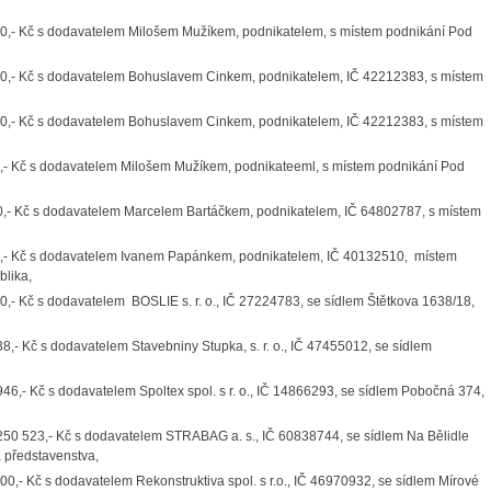
00,- Kč s dodavatelem Milošem Mužíkem, podnikatelem, s místem podnikání Pod
00,- Kč s dodavatelem Bohuslavem Cinkem, podnikatelem, IČ 42212383, s místem
50,- Kč s dodavatelem Bohuslavem Cinkem, podnikatelem, IČ 42212383, s místem
0,- Kč s dodavatelem Milošem Mužíkem, podnikateeml, s místem podnikání Pod
0,- Kč s dodavatelem Marcelem Bartáčkem, podnikatelem, IČ 64802787, s místem
00,- Kč s dodavatelem Ivanem Papánkem, podnikatelem, IČ 40132510, místem
blika,
,- Kč s dodavatelem BOSLIE s. r. o., IČ 27224783, se sídlem Štětkova 1638/18,
,- Kč s dodavatelem Stavebniny Stupka, s. r. o., IČ 47455012, se sídlem
46,- Kč s dodavatelem Spoltex spol. s r. o., IČ 14866293, se sídlem Pobočná 374,
250 523,- Kč s dodavatelem STRABAG a. s., IČ 60838744, se sídlem Na Bělidle
a představenstva,
0,- Kč s dodavatelem Rekonstruktiva spol. s r.o., IČ 46970932, se sídlem Mírové