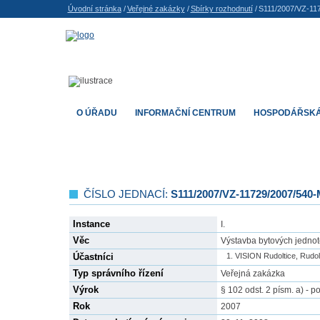
Úvodní stránka
/
Veřejné zakázky
/
Sbírky rozhodnutí
/
S111/2007/VZ-11
O ÚŘADU
INFORMAČNÍ CENTRUM
HOSPODÁŘSKÁ
ČÍSLO JEDNACÍ:
S111/2007/VZ-11729/2007/540
Instance
I.
Věc
Výstavba bytových jednote
Účastníci
VISION Rudoltice, Rudolt
Typ správního řízení
Veřejná zakázka
Výrok
§ 102 odst. 2 písm. a) - p
Rok
2007