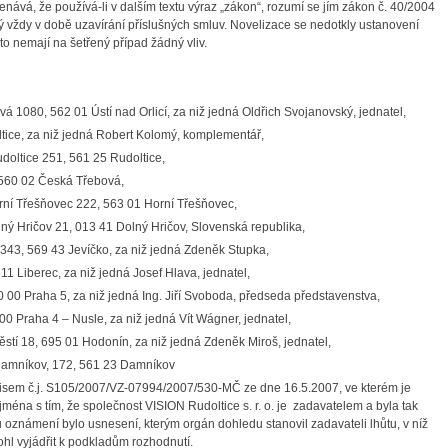
ává, že používá-li v dalším textu výraz „zákon“, rozumí se jím zákon č. 40/2004
ý vždy v době uzavírání příslušných smluv. Novelizace se nedotkly ustanovení
o nemají na šetřený případ žádný vliv.
ová 1080, 562 01 Ústí nad Orlicí, za niž jedná Oldřich Svojanovský, jednatel,
ltice, za niž jedná Robert Kolomý, komplementář,
doltice 251, 561 25 Rudoltice,
 560 02 Česká Třebová,
rní Třešňovec 222, 563 01 Horní Třešňovec,
ý Hričov 21, 013 41 Dolný Hričov, Slovenská republika,
e 343, 569 43 Jevíčko, za niž jedná Zdeněk Stupka,
11 Liberec, za niž jedná Josef Hlava, jednatel,
 00 Praha 5, za niž jedná Ing. Jiří Svoboda, předseda představenstva,
00 Praha 4 – Nusle, za niž jedná Vít Wágner, jednatel,
ěstí 18, 695 01 Hodonín, za niž jedná Zdeněk Miroš, jednatel,
 Damníkov, 172, 561 23 Damníkov
pisem č.j. S105/2007/VZ-07994/2007/530-MČ ze dne 16.5.2007, ve kterém je
ména s tím, že společnost VISION Rudoltice s. r. o. je zadavatelem a byla tak
oznámení bylo usnesení, kterým orgán dohledu stanovil zadavateli lhůtu, v níž
mohl vyjádřit k podkladům rozhodnutí.