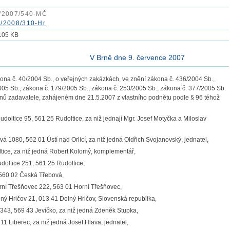
/2007/540-MČ
/2008/310-Hr
105 KB
V Brně dne 9. července 2007
na č. 40/2004 Sb., o veřejných zakázkách, ve znění zákona č. 436/2004 Sb.,
005 Sb., zákona č. 179/2005 Sb., zákona č. 253/2005 Sb., zákona č. 377/2005 Sb.
onů zadavatele, zahájeném dne 21.5.2007 z vlastního podnětu podle § 96 téhož
udoltice 95, 561 25 Rudoltice, za niž jednají Mgr. Josef Motyčka a Miloslav
ová 1080, 562 01 Ústí nad Orlicí, za niž jedná Oldřich Svojanovský, jednatel,
ltice, za niž jedná Robert Kolomý, komplementář,
doltice 251, 561 25 Rudoltice,
 560 02 Česká Třebová,
rní Třešňovec 222, 563 01 Horní Třešňovec,
ý Hričov 21, 013 41 Dolný Hričov, Slovenská republika,
e 343, 569 43 Jevíčko, za niž jedná Zdeněk Stupka,
11 Liberec, za niž jedná Josef Hlava, jednatel,