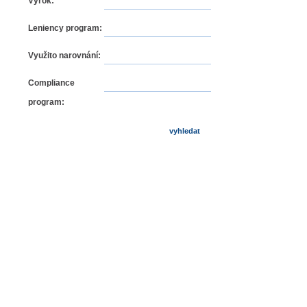
Výrok:
Leniency program:
Využito narovnání:
Compliance
program: