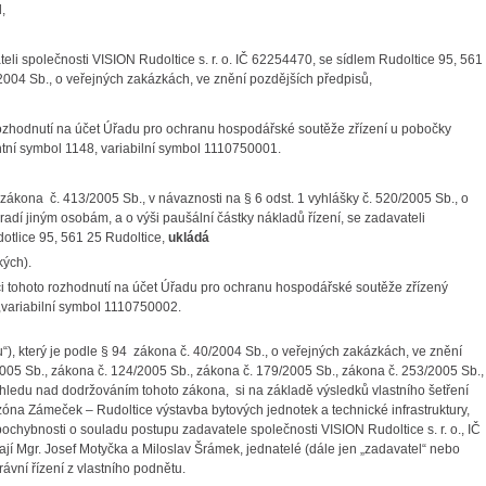
,
eli společnosti VISION Rudoltice s. r. o. IČ 62254470, se sídlem Rudoltice 95, 561
2004 Sb., o veřejných zakázkách, ve znění pozdějších předpisů,
rozhodnutí na účet Úřadu pro ochranu hospodářské soutěže zřízení u pobočky
tní symbol 1148, variabilní symbol 1110750001.
 zákona č. 413/2005 Sb., v návaznosti na § 6 odst. 1 vyhlášky č. 520/2005 Sb., o
adí jiným osobám, a o výši paušální částky nákladů řízení, se zadavateli
dotlice 95, 561 25 Rudoltice,
ukládá
kých).
ci tohoto rozhodnutí na účet Úřadu pro ochranu hospodářské soutěže zřízený
variabilní symbol 1110750002.
), který je podle § 94 zákona č. 40/2004 Sb., o veřejných zakázkách, ve znění
005 Sb., zákona č. 124/2005 Sb., zákona č. 179/2005 Sb., zákona č. 253/2005 Sb.,
ohledu nad dodržováním tohoto zákona, si na základě výsledků vlastního šetření
óna Zámeček – Rudoltice výstavba bytových jednotek a technické infrastruktury,
ochybnosti o souladu postupu zadavatele společnosti VISION Rudoltice s. r. o., IČ
ají Mgr. Josef Motyčka a Miloslav Šrámek, jednatelé (dále jen „zadavatel“ nebo
rávní řízení z vlastního podnětu.