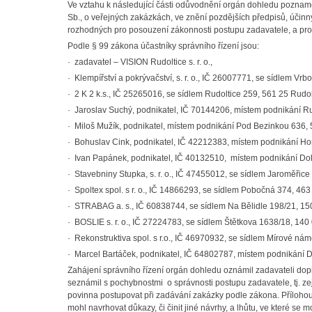
Ve vztahu k následující části odůvodnění orgán dohledu poznamen
Sb., o veřejných zakázkách, ve znění pozdějších předpisů, účinn
rozhodných pro posouzení zákonnosti postupu zadavatele, a prot
Podle § 99 zákona účastníky správního řízení jsou:
· zadavatel – VISION Rudoltice s. r. o.,
· Klempířství a pokrývačství, s. r. o., IČ 26007771, se sídlem Vrb
· 2 K 2 k.s., IČ 25265016, se sídlem Rudoltice 259, 561 25 Rudo
· Jaroslav Suchý, podnikatel, IČ 70144206, místem podnikání Ru
· Miloš Mužík, podnikatel, místem podnikání Pod Bezinkou 636,
· Bohuslav Cink, podnikatel, IČ 42212383, místem podnikání Ho
· Ivan Papánek, podnikatel, IČ 40132510, místem podnikání Doln
· Stavebniny Stupka, s. r. o., IČ 47455012, se sídlem Jaroměřic
· Spoltex spol. s r. o., IČ 14866293, se sídlem Pobočná 374, 463 
· STRABAG a. s., IČ 60838744, se sídlem Na Bělidle 198/21, 150
· BOSLIE s. r. o., IČ 27224783, se sídlem Štětkova 1638/18, 140 
· Rekonstruktiva spol. s r.o., IČ 46970932, se sídlem Mírové nám
· Marcel Bartáček, podnikatel, IČ 64802787, místem podnikání
Zahájení správního řízení orgán dohledu oznámil zadavateli do
seznámil s pochybnostmi o správnosti postupu zadavatele, tj. zej
povinna postupovat při zadávání zakázky podle zákona. Přílohou 
mohl navrhovat důkazy, či činit jiné návrhy, a lhůtu, ve které se 