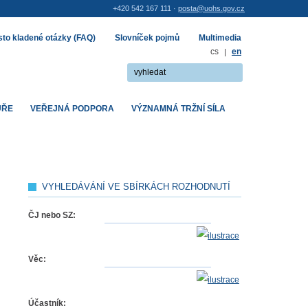
+420 542 167 111 ·
posta@uohs.gov.cz
to kladené otázky (FAQ)
Slovníček pojmů
Multimedia
cs
|
en
UŘE
VEŘEJNÁ PODPORA
VÝZNAMNÁ TRŽNÍ SÍLA
VYHLEDÁVÁNÍ VE SBÍRKÁCH ROZHODNUTÍ
ČJ nebo SZ:
Věc:
Účastník: