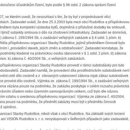
oručeno účastníkům řízení, bylo podle § 96 odst. 2 zákona správní řízení
7, ve kterém uvedl, že nesouhlasí s tím, že by byl v projednávané věci
kách. Zadavatel uvádí, že dne 25.3.2003 byla mezi obcí Rudoltice a příspěvkovou
edmětem byla kompletní výstavba bytů, doplněná o příslušné dodatky ke smlouvě.
ýmiž subjekty smlouva o dílo na zhotovení infrastruktury. Zadavatel se domnívá,
) zákona č. 199/1994 Sb, o zadávání veřejných zakázek a § 4 odst. 1 písm. k)
ídila příspěvkovou organizaci Stavby Rudoltice, jejímž předmětem činnosti bylo
ním i „provádění staveb, jejich změn a odstraňování“. Zadavatel konstatuje, že
 podmínky kladené na právnickou osobu stanovené v § 1 odst. 2 písm. d) zákona
písm. k) zákona č. 40/2004 Sb., o veřejných zakázkách.
s příspěvkovou organizací Stavby Rudoltice provedl v rámci subdodávky pro tuto
bdodavatelů. Zadavatel namítá, že provedení díla prostřednictvím subdodávek není
ovést celé dílo osobně a z citovaných ustanovení zákona nijak zákaz subdodávek
ce provést dílo osobně. Výjimka ze zákona č. 199/1994 Sb., o zadávání veřejných
 zákona vázána pouze na podmínku, že zakázku poskytuje v celém rozsahu právnická
 správním úřadem nebo územním samosprávným celkem, což bylo dle názoru
ním vztahu s uvedenou příspěvkovou organizací. Výjimka ze zákona č. 40/2004.
zána pouze na podmínku, že předmět zakázky musí být v předmětu činnosti
ěž splněno.
anizací Stavby Rudoltice, nikoli však s obcí Rudoltice. Na základě svých tvrzení
ani VISION Rudoltice s. r. o. nevystupovali v šetřených případech jako zadavatelé,