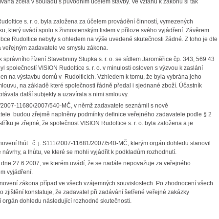
ívána zcela v souladu s původním účelem stavby. Ve vztahu k zákonu si tak
doltice s. r. o. byla založena za účelem provádění činností, vymezených
, který uvádí spolu s živnostenským listem v příloze svého vyjádření. Závěrem
jů obce Rudoltice nebyly s ohledem na výše uvedené skutečnosti žádné. Z toho je dle
yla veřejným zadavatele ve smyslu zákona.
 správního řízení Stavebniny Stupka s. r. o. se sídlem Jaroměřice čp. 343, 569 43
l společností VISION Rudoltice s. r. o. v minulosti osloven s výzvou k zaslání
rčen na výstavbu domů v Rudolticích. Vzhledem k tomu, že byla vybrána jeho
smlouvu, na základě které společnosti řádně předal i sjednané zboží. Účastník
távala další subjekty a uzavírala s nimi smlouvy.
11/2007-11680/2007/540-MČ, v němž zadavatele seznámil s nově
vatele budou zřejmě naplněny podmínky definice veřejného zadavatele podle § 2
tříku je zřejmé, že společnost VISION Rudoltice s. r. o. byla založena a je
ovení lhůt č. j. S111/2007-11681/2007/540-MČ, kterým orgán dohledu stanovil
é návrhy, a lhůtu, ve které se mohli vyjádřit k podkladům rozhodnutí.
 dne 27.6.2007, ve kterém uvádí, že se nadále nepovažuje za veřejného
m vyjádření.
anovení zákona případ ve všech vzájemných souvislostech. Po zhodnocení všech
zjištění konstatuje, že zadavatel při zadávání šetřené veřejné zakázky
orgán dohledu následující rozhodné skutečnosti.