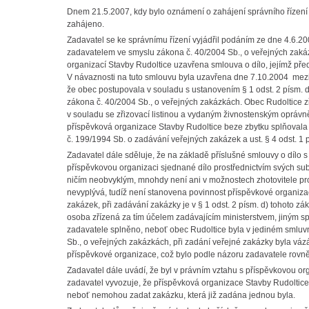
Dnem 21.5.2007, kdy bylo oznámení o zahájení správního řízení d
zahájeno.
Zadavatel se ke správnímu řízení vyjádřil podáním ze dne 4.6.200
zadavatelem ve smyslu zákona č. 40/2004 Sb., o veřejných zakáz
organizací Stavby Rudoltice uzavřena smlouva o dílo, jejímž př
V návaznosti na tuto smlouvu byla uzavřena dne 7.10.2004 mezi t
že obec postupovala v souladu s ustanovením § 1 odst. 2 písm. d
zákona č. 40/2004 Sb., o veřejných zakázkách. Obec Rudoltice zř
v souladu se zřizovací listinou a vydaným živnostenským oprávně
příspěvková organizace Stavby Rudoltice beze zbytku splňovala
č. 199/1994 Sb. o zadávání veřejných zakázek a ust. § 4 odst. 1 
Zadavatel dále sděluje, že na základě příslušné smlouvy o dílo 
příspěvkovou organizaci sjednané dílo prostřednictvím svých su
ničím neobvyklým, mnohdy není ani v možnostech zhotovitele pr
nevyplývá, tudíž není stanovena povinnost příspěvkové organiza
zakázek, při zadávání zakázky je v § 1 odst. 2 písm. d) tohoto
osoba zřízená za tím účelem zadávajícím ministerstvem, jiným
zadavatele splněno, neboť obec Rudoltice byla v jediném smluv
Sb., o veřejných zakázkách, při zadání veřejné zakázky byla vá
příspěvkové organizace, což bylo podle názoru zadavatele rovn
Zadavatel dále uvádí, že byl v právním vztahu s příspěvkovou org
zadavatel vyvozuje, že příspěvková organizace Stavby Rudoltice 
neboť nemohou zadat zakázku, která již zadána jednou byla.