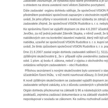
Zadavatel zdůrazňuje, že výstavba byla řádně provedena a je už
s ohledem na shora uvedené není vědom žádného pochybení.
Dále zadavatel orgánu dohledu sděluje, že společnost VISION Ru
předmětem podnikání společnosti zapsaným v obchodním rejstříku
uvádí, že jeho příjmy v souvislosti s realizací výstavby ze zdro
zadavatele zřejmé, že společnost VISION Rudoltice s. r. o. neb
Ke správnímu řízení se vyjádřil dopisem ze dne 4.6.2007 účastník
Jevíčko, za niž jedná jednatel Zdeněk Stupka, v němž uvedl, že by
nabídkových cen na konkrétní stavební materiál, který měl být u
nabídka, uzavřel se společností VISION Rudoltice s. r. o. kupní 
uvádí, že tímto způsobem společnost VISION Rudoltice s. r. o. pop
Dne 21.6.2007 zaslal orgán dohledu zadavateli sdělení č.j. S1
zjištěnými skutečnostmi tj., že v případě výše uvedeného zada
odst. 1 písm. a) bodu 4. zákona, neboť z výpisu z obchodního rejs
ovládána veřejným zadavatelem – obcí Rudoltice.
Přílohou seznámení s novými skutečnostmi bylo usnesení o stan
účastníkům řízení lhůtu, v níž mohli navrhovat důkazy, či činit jin
K nově zjištěným skutečnostem se zadavatel vyjádřil dopisem ze
zadavatele veřejné zakázky, a to z důvodu uvedených v předešlé
Orgán dohledu přezkoumal na základě § 96 a následujících ust
podkladů, zejména zadávací dokumentace a na základě vlastního 
nepostupoval v souladu se zákonem. Ke svému rozhodnutí uvádí 