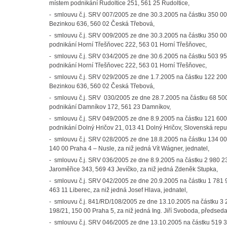
místem podnikání Rudoltice 251, 561 25 Rudoltice,
- smlouvu č.j. SRV 007/2005 ze dne 30.3.2005 na částku 350 0
Bezinkou 636, 560 02 Česká Třebová,
- smlouvu č.j. SRV 009/2005 ze dne 30.3.2005 na částku 350 0
podnikání Horní Třešňovec 222, 563 01 Horní Třešňovec,
- smlouvu č.j. SRV 034/2005 ze dne 30.6.2005 na částku 503 9
podnikání Horní Třešňovec 222, 563 01 Horní Třešňovec,
- smlouvu č.j. SRV 029/2005 ze dne 1.7.2005 na částku 122 20
Bezinkou 636, 560 02 Česká Třebová,
- smlouvu č.j. SRV 030/2005 ze dne 28.7.2005 na částku 68 50
podnikání Damníkov 172, 561 23 Damníkov,
- smlouvu č.j. SRV 049/2005 ze dne 8.9.2005 na částku 121 6
podnikání Dolný Hričov 21, 013 41 Dolný Hričov, Slovenská repu
- smlouvu č.j. SRV 028/2005 ze dne 18.8.2005 na částku 134 000
140 00 Praha 4 – Nusle, za niž jedná Vít Wágner, jednatel,
- smlouvu č.j. SRV 036/2005 ze dne 8.9.2005 na částku 2 980 238
Jaroměřice 343, 569 43 Jevíčko, za niž jedná Zdeněk Stupka,
- smlouvu č.j. SRV 042/2005 ze dne 20.9.2005 na částku 1 781 9
463 11 Liberec, za niž jedná Josef Hlava, jednatel,
- smlouvu č.j. 841/RD/108/2005 ze dne 13.10.2005 na částku 3 
198/21, 150 00 Praha 5, za niž jedná Ing. Jiří Svoboda, předsed
- smlouvu č.j. SRV 046/2005 ze dne 13.10.2005 na částku 519 30