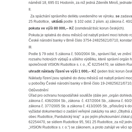
náměstí 18, 695 01 Hodonín, za niž jedná Zdeněk Miroš, jednatel
II.
Za spáchání správního deliktu uvedeného ve výroku.
se
zadavat
25 Rudoltice,
ukládá
podle § 102 odst. 2 písm. a) zákona č. 40/
pokuta ve výši 80 000,-- Kč
(osmdesát tisíc korun českých).
Pokuta je splatná do dvou měsíců od nabytí právní moci tohoto 
České národní banky v Brně číslo 3754-24825621/0710, konstan
III.
Podle § 79 odst. 5 zákona č. 500/2004 Sb., správní řád, ve znění
rozsahu hotových výdajů a ušlého výdělku, které správní orgán hr
společnosti VISION Rudoltice s. r. o., IČ 62254470, se sídlem Ru
uhradit náklady řízení ve výši 1 000,-- Kč
(jeden tisíc korun čes
Náklady řízení jsou splatné do dvou měsíců od nabytí právní mo
u pobočky České národní banky v Brně číslo 19-24825621/0710,
Odůvodnění
Úřad pro ochranu hospodářské soutěže (dále jen „orgán dohledu“
zákona č. 436/2004 Sb., zákona č. 437/2004 Sb., zákona č. 60/2
zákona č. 377/2005 Sb. a zákona č. 413/2005 Sb., příslušný k d
vyžádal dokumentaci o zadání veřejné zakázky na akci „Obytná z
obec Rudoltice, Pardubický kraj“ a po jejím přezkoumání získal p
62254470, se sídlem Rudoltice 95, 561 25 Rudoltice, za niž jedn
„VISION Rudoltice s. r. o.“) se zákonem, a proto zahájil ve věci sp