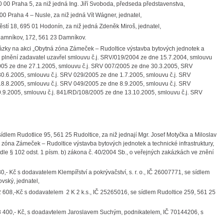
 00 Praha 5, za niž jedná Ing. Jiří Svoboda, předseda představenstva,
00 Praha 4 – Nusle, za niž jedná Vít Wágner, jednatel,
ěstí 18, 695 01 Hodonín, za niž jedná Zdeněk Miroš, jednatel,
Damníkov, 172, 561 23 Damníkov.
ázky na akci „Obytná zóna Zámeček – Rudoltice výstavba bytových jednotek a
ejíž plnění zadavatel uzavřel smlouvu č.j. SRV/019/2004 ze dne 15.7.2004, smlouvu
2005 ze dne 27.1.2005, smlouvu č.j. SRV 007/2005 ze dne 30.3.2005, SRV
0.6.2005, smlouvu č.j. SRV 029/2005 ze dne 1.7.2005, smlouvu č.j. SRV
8.8.2005, smlouvu č.j. SRV 049/2005 ze dne 8.9.2005, smlouvu č.j. SRV
.9.2005, smlouvu č.j. 841/RD/108/2005 ze dne 13.10.2005, smlouvu č.j. SRV
sídlem Rudotlice 95, 561 25 Rudoltice, za niž jednají Mgr. Josef Motyčka a Miloslav
 zóna Zámeček – Rudoltice výstavba bytových jednotek a technické infrastruktury,
odle § 102 odst. 1 písm. b) zákona č. 40/2004 Sb., o veřejných zakázkách ve znění
- Kč s dodavatelem Klempířství a pokrývačství, s. r. o., IČ 26007771, se sídlem
vský, jednatel,
 608,-Kč s dodavatelem 2 K 2 k.s., IČ 25265016, se sídlem Rudoltice 259, 561 25
8 400,- Kč, s doadavtelem Jaroslavem Suchým, podnikatelem, IČ 70144206, s