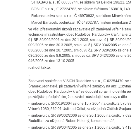
· STRABAG a. s., IČ 60838744, se sídlem Na Bělidle 198/21, 150
· BOSLIE s. r. o., IČ 27224783, se sídlem Štětkova 1638/18, 140 
· Rekonstruktiva spol. s r.o., IČ 46970932, se sídlem Mírové nám
· Marcel Bartáček, podnikatel, IČ 64802787, místem podnikání 
ve věci přezkoumání úkonů zadavatele při zadávání veřejné zak
technické infrastruktury, obec Rudoltice, Pardubický kraj“, na j
č.j. SR 89/002/2006 ze dne 20.1.2005, smlouvu č.j. SR 89/004/
009/2005 ze dne 30.3.2005, smlouvu č.j. SRV 034/2005 ze dne 3
030/2005 ze dne 28.7.2005, smlouvu č.j. SRV 028/2005 ze dne 1
036/2005 ze dne 8.9.2005, smlouvu č.j. SRV 042/2005 ze dne 20
046/2005 ze dne 13.10.2005.
rozhodl
takto
:
I.
Zadavatel společnost VISION Rudoltice s. r. o., IČ 62254470, se 
Šrámek, jednatelé, při zadávání veřejné zakázky na akci „Obytná
obec Rudoltice, Pardubický kraj“ se dopustil správního deliktu p
pozdějších předpisů tím, že uzavřel následující smlouvy o dílo:
- smlouvu č.j. SR/019/2004 ze dne 15.7.2004 na částku 2 575 880,
Vrbová 1080, 562 01 Ústí nad Orlicí, za niž jedná Oldřich Svojano
- smlouvu č.j. SR 89/002/2006 ze dne 20.1.2005 na částku 7 692
Rudoltice, za niž jedná Robert Kolomý, komplementář,
- smlouvu č.j. SR 89/004/2005 ze dne 27.1.2005 na částku 3 41