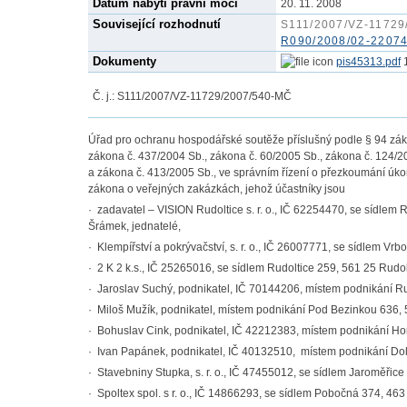
Datum nabytí právní moci
20. 11. 2008
Související rozhodnutí
S111/2007/VZ-11729
R090/2008/02-22074
Dokumenty
pis45313.pdf
Č. j.: S111/2007/VZ-11729/2007/540-MČ
Úřad pro ochranu hospodářské soutěže příslušný podle § 94 záko
zákona č. 437/2004 Sb., zákona č. 60/2005 Sb., zákona č. 124/2
a zákona č. 413/2005 Sb., ve správním řízení o přezkoumání úk
zákona o veřejných zakázkách, jehož účastníky jsou
· zadavatel – VISION Rudoltice s. r. o., IČ 62254470, se sídlem R
Šrámek, jednatelé,
· Klempířství a pokrývačství, s. r. o., IČ 26007771, se sídlem Vrb
· 2 K 2 k.s., IČ 25265016, se sídlem Rudoltice 259, 561 25 Rudo
· Jaroslav Suchý, podnikatel, IČ 70144206, místem podnikání Ru
· Miloš Mužík, podnikatel, místem podnikání Pod Bezinkou 636,
· Bohuslav Cink, podnikatel, IČ 42212383, místem podnikání Ho
· Ivan Papánek, podnikatel, IČ 40132510, místem podnikání Doln
· Stavebniny Stupka, s. r. o., IČ 47455012, se sídlem Jaroměřic
· Spoltex spol. s r. o., IČ 14866293, se sídlem Pobočná 374, 463 