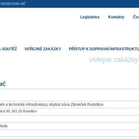
729/2007/540-MČ
Legislativa
Kontakty
Čas
 SOUTĚŽ
VEŘEJNÉ ZAKÁZKY
PŘÍSTUP K DOPRAVNÍ INFRASTRUKT
Veřejné zakázky
-MČ
lk a technické infrastruktury, obytná zóna Zámeček Rudoltice
ice 95, 561 25 Rudoltice
okuta