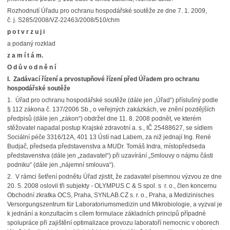
Rozhodnutí Úřadu pro ochranu hospodářské soutěže ze dne 7. 1. 2009,
č. j. S285/2008/VZ-22463/2008/510/chm
p o t v r z u j i
a podaný rozklad
z a m í t á m.
O d ů v o d n ě n í
I.
Zadávací řízení a prvostupňové řízení před Úřadem pro ochranu
hospodářské soutěže
1. Úřad pro ochranu hospodářské soutěže (dále jen „Úřad“) příslušný podle
§ 112 zákona č. 137/2006 Sb., o veřejných zakázkách, ve znění pozdějších
předpisů (dále jen „zákon“) obdržel dne 11. 8. 2008 podnět, ve kterém
stěžovatel napadal postup Krajské zdravotní a. s., IČ 25488627, se sídlem
Sociální péče 3316/12A, 401 13 Ústí nad Labem, za niž jednají Ing. René
Budjač, předseda představenstva a MUDr. Tomáš Indra, místopředseda
představenstva (dále jen „zadavatel“) při uzavírání „Smlouvy o nájmu části
podniku“ (dále jen „nájemní smlouva“).
2. V rámci šetření podnětu Úřad zjistit, že zadavatel písemnou výzvou ze dne
20. 5. 2008 oslovil tři subjekty - OLYMPUS C & S spol. s r. o., člen koncernu
Obchodní zkratka OCS, Praha, SYNLAB.CZ s. r. o., Praha, a Medizinisches
Versorgungszentrum für Laboratoriumsmedizin und Mikrobiologie, a vyzval je
k jednání a konzultacím s cílem formulace základních principů případné
spolupráce při zajištění optimalizace provozu laboratoří nemocnic v oborech