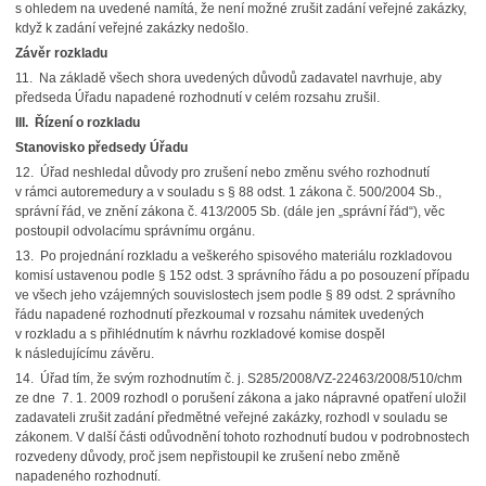
s ohledem na uvedené namítá, že není možné zrušit zadání veřejné zakázky,
když k zadání veřejné zakázky nedošlo.
Závěr rozkladu
11. Na základě všech shora uvedených důvodů zadavatel navrhuje, aby
předseda Úřadu napadené rozhodnutí v celém rozsahu zrušil.
III.
Řízení o rozkladu
Stanovisko předsedy Úřadu
12. Úřad neshledal důvody pro zrušení nebo změnu svého rozhodnutí
v rámci autoremedury a v souladu s § 88 odst. 1 zákona č. 500/2004 Sb.,
správní řád, ve znění zákona č. 413/2005 Sb. (dále jen „správní řád“), věc
postoupil odvolacímu správnímu orgánu.
13. Po projednání rozkladu a veškerého spisového materiálu rozkladovou
komisí ustavenou podle § 152 odst. 3 správního řádu a po posouzení případu
ve všech jeho vzájemných souvislostech jsem podle § 89 odst. 2 správního
řádu napadené rozhodnutí přezkoumal v rozsahu námitek uvedených
v rozkladu a s přihlédnutím k návrhu rozkladové komise dospěl
k následujícímu závěru.
14. Úřad tím, že svým rozhodnutím č. j. S285/2008/VZ-22463/2008/510/chm
ze dne 7. 1. 2009 rozhodl o porušení zákona a jako nápravné opatření uložil
zadavateli zrušit zadání předmětné veřejné zakázky, rozhodl v souladu se
zákonem. V další části odůvodnění tohoto rozhodnutí budou v podrobnostech
rozvedeny důvody, proč jsem nepřistoupil ke zrušení nebo změně
napadeného rozhodnutí.