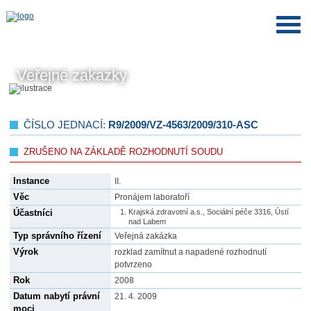
Veřejné zakázky
ČÍSLO JEDNACÍ:
R9/2009/VZ-4563/2009/310-ASC
ZRUŠENO NA ZÁKLADĚ ROZHODNUTÍ SOUDU
Instance
II.
Věc
Pronájem laboratoří
Účastníci
Krajská zdravotní a.s., Sociální péče 3316, Ústí
nad Labem
Typ správního řízení
Veřejná zakázka
Výrok
rozklad zamítnut a napadené rozhodnutí
potvrzeno
Rok
2008
Datum nabytí právní
21. 4. 2009
moci