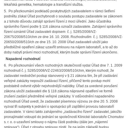
lékařská genetika, hematologie a transfůzní služba.
5. Po přezkoumání podkladů poskytnutých zadavatelem v rámci šetření
podnětu získal Úřad pochybnosti o souladu postupu zadavatele se zákonem
a z tohoto důvodu zahájil správní řízení z moci úřední. Jako účastníka
správního řízení podle § 116 zákona označil zadavatele. Zahájení správního
řízení oznámil Úřad zadavateli dopisem č. j. S285/2008/VZ-
20675/2008/510/chm ze dne 16. 10. 2008. Rozhodnutím č. j. S285/2008/VZ-
20650/2008/510/ch ze dne 15. 10. 2008 Úřad zadavateli uložil jako
předběžné opatření zákaz uzavřít smlouvu na nájem laboratoří, a to až do
doby nabytí právní moci rozhodnutí, kterým bude správní řízení ukončeno.
Napadené rozhodnutí
6. Po přezkoumání všech rozhodných skutečností vydal Úřad dne 7. 1. 2009
rozhodnutí č. j. S285/2008/VZ-22463/2008/510/chm, kterým rozhodl, že
zadavatel nedodržel postup stanovený v § 21 zákona tím, že při zadávání
veřejné zakázky nepoužil zadávací řízení, přičemž tento postup mohl
podstatně ovlivnit výběr nejvhodnější nabídky. Úřad za uvedené porušení
zákona uložil zadavateli dle § 118 zákona nápravné opatření ve formě
zrušení zadání předmětné veřejné zakázky. V odůvodnění napadeného
rozhodnutí Úřad uvedl, že zadavatel písemnou výzvou ze dne 20. 5. 2008
vyzval tři subjekty k jednání o spolupráci při zajištění provozu laboratoří
zadavatele. V rámci takto zahájeného „zadávacího řízení“ zadavatel, jakožto
pronajímatel vstoupil do jednání se společností Klinické laboratoře Chomutov
s. r. o. o uzavření smlouvy o nájmu části podniku (dále jen „nájemní
smlouva“). Úřad z obsahu smlouvy zjistil, že na jejím základě budou