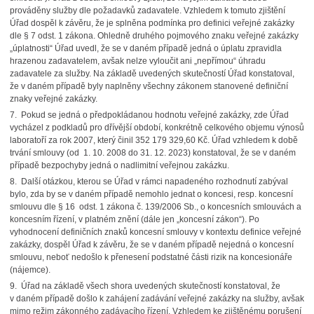
prováděny služby dle požadavků zadavatele. Vzhledem k tomuto zjištění
Úřad dospěl k závěru, že je splněna podmínka pro definici veřejné zakázky
dle § 7 odst. 1 zákona. Ohledně druhého pojmového znaku veřejné zakázky
„úplatnosti“ Úřad uvedl, že se v daném případě jedná o úplatu zpravidla
hrazenou zadavatelem, avšak nelze vyloučit ani „nepřímou“ úhradu
zadavatele za služby. Na základě uvedených skutečností Úřad konstatoval,
že v daném případě byly naplněny všechny zákonem stanovené definiční
znaky veřejné zakázky.
7. Pokud se jedná o předpokládanou hodnotu veřejné zakázky, zde Úřad
vycházel z podkladů pro dřívější období, konkrétně celkového objemu výnosů
laboratoří za rok 2007, který činil 352 179 329,60 Kč. Úřad vzhledem k době
trvání smlouvy (od 1. 10. 2008 do 31. 12. 2023) konstatoval, že se v daném
případě bezpochyby jedná o nadlimitní veřejnou zakázku.
8. Další otázkou, kterou se Úřad v rámci napadeného rozhodnutí zabýval
bylo, zda by se v daném případě nemohlo jednat o koncesi, resp. koncesní
smlouvu dle § 16 odst. 1 zákona č. 139/2006 Sb., o koncesních smlouvách a
koncesním řízení, v platném znění (dále jen „koncesní zákon“). Po
vyhodnocení definičních znaků koncesní smlouvy v kontextu definice veřejné
zakázky, dospěl Úřad k závěru, že se v daném případě nejedná o koncesní
smlouvu, neboť nedošlo k přenesení podstatné části rizik na koncesionáře
(nájemce).
9. Úřad na základě všech shora uvedených skutečností konstatoval, že
v daném případě došlo k zahájení zadávání veřejné zakázky na služby, avšak
mimo režim zákonného zadávacího řízení. Vzhledem ke zjištěnému porušení