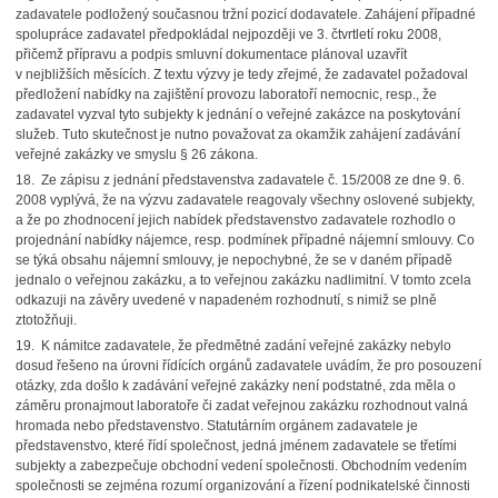
zadavatele podložený současnou tržní pozicí dodavatele. Zahájení případné
spolupráce zadavatel předpokládal nejpozději ve 3. čtvrtletí roku 2008,
přičemž přípravu a podpis smluvní dokumentace plánoval uzavřít
v nejbližších měsících. Z textu výzvy je tedy zřejmé, že zadavatel požadoval
předložení nabídky na zajištění provozu laboratoří nemocnic, resp., že
zadavatel vyzval tyto subjekty k jednání o veřejné zakázce na poskytování
služeb. Tuto skutečnost je nutno považovat za okamžik zahájení zadávání
veřejné zakázky ve smyslu § 26 zákona.
18. Ze zápisu z jednání představenstva zadavatele č. 15/2008 ze dne 9. 6.
2008 vyplývá, že na výzvu zadavatele reagovaly všechny oslovené subjekty,
a že po zhodnocení jejich nabídek představenstvo zadavatele rozhodlo o
projednání nabídky nájemce, resp. podmínek případné nájemní smlouvy. Co
se týká obsahu nájemní smlouvy, je nepochybné, že se v daném případě
jednalo o veřejnou zakázku, a to veřejnou zakázku nadlimitní. V tomto zcela
odkazuji na závěry uvedené v napadeném rozhodnutí, s nimiž se plně
ztotožňuji.
19. K námitce zadavatele, že předmětné zadání veřejné zakázky nebylo
dosud řešeno na úrovni řídících orgánů zadavatele uvádím, že pro posouzení
otázky, zda došlo k zadávání veřejné zakázky není podstatné, zda měla o
záměru pronajmout laboratoře či zadat veřejnou zakázku rozhodnout valná
hromada nebo představenstvo. Statutárním orgánem zadavatele je
představenstvo, které řídí společnost, jedná jménem zadavatele se třetími
subjekty a zabezpečuje obchodní vedení společnosti. Obchodním vedením
společnosti se zejména rozumí organizování a řízení podnikatelské činnosti