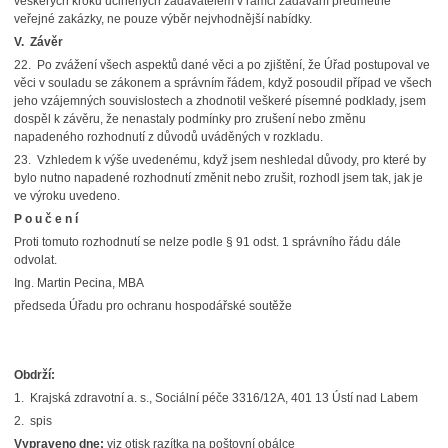
veškerých kroků učiněných zadavatelem v rámci zadávání předmětné
veřejné zakázky, ne pouze výběr nejvhodnější nabídky.
V. Závěr
22. Po zvážení všech aspektů dané věci a po zjištění, že Úřad postupoval ve
věci v souladu se zákonem a správním řádem, když posoudil případ ve všech
jeho vzájemných souvislostech a zhodnotil veškeré písemné podklady, jsem
dospěl k závěru, že nenastaly podmínky pro zrušení nebo změnu
napadeného rozhodnutí z důvodů uváděných v rozkladu.
23. Vzhledem k výše uvedenému, když jsem neshledal důvody, pro které by
bylo nutno napadené rozhodnutí změnit nebo zrušit, rozhodl jsem tak, jak je
ve výroku uvedeno.
P o u č e n í
Proti tomuto rozhodnutí se nelze podle § 91 odst. 1 správního řádu dále
odvolat.
Ing. Martin Pecina, MBA
předseda Úřadu pro ochranu hospodářské soutěže
Obdrží
:
1. Krajská zdravotní a. s., Sociální péče 3316/12A, 401 13 Ústí nad Labem
2. spis
Vypraveno dne
:
viz otisk razítka na poštovní obálce