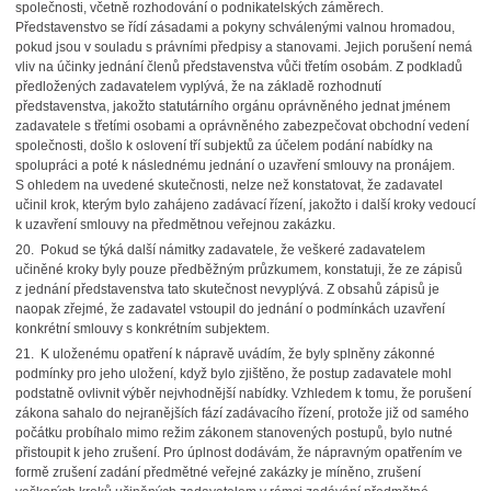
společnosti, včetně rozhodování o podnikatelských záměrech.
Představenstvo se řídí zásadami a pokyny schválenými valnou hromadou,
pokud jsou v souladu s právními předpisy a stanovami. Jejich porušení nemá
vliv na účinky jednání členů představenstva vůči třetím osobám. Z podkladů
předložených zadavatelem vyplývá, že na základě rozhodnutí
představenstva, jakožto statutárního orgánu oprávněného jednat jménem
zadavatele s třetími osobami a oprávněného zabezpečovat obchodní vedení
společnosti, došlo k oslovení tří subjektů za účelem podání nabídky na
spolupráci a poté k následnému jednání o uzavření smlouvy na pronájem.
S ohledem na uvedené skutečnosti, nelze než konstatovat, že zadavatel
učinil krok, kterým bylo zahájeno zadávací řízení, jakožto i další kroky vedoucí
k uzavření smlouvy na předmětnou veřejnou zakázku.
20. Pokud se týká další námitky zadavatele, že veškeré zadavatelem
učiněné kroky byly pouze předběžným průzkumem, konstatuji, že ze zápisů
z jednání představenstva tato skutečnost nevyplývá. Z obsahů zápisů je
naopak zřejmé, že zadavatel vstoupil do jednání o podmínkách uzavření
konkrétní smlouvy s konkrétním subjektem.
21. K uloženému opatření k nápravě uvádím, že byly splněny zákonné
podmínky pro jeho uložení, když bylo zjištěno, že postup zadavatele mohl
podstatně ovlivnit výběr nejvhodnější nabídky. Vzhledem k tomu, že porušení
zákona sahalo do nejranějších fází zadávacího řízení, protože již od samého
počátku probíhalo mimo režim zákonem stanovených postupů, bylo nutné
přistoupit k jeho zrušení. Pro úplnost dodávám, že nápravným opatřením ve
formě zrušení zadání předmětné veřejné zakázky je míněno, zrušení