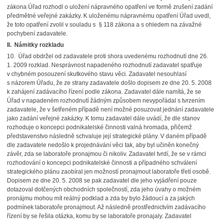
zákona Úřad rozhodl o uložení nápravného opatření ve formě zrušení zadání
předmětné veřejné zakázky. K uloženému nápravnému opatření Úřad uvedl,
že toto opatření zvolil v souladu s § 118 zákona a s ohledem na závažné
pochybení zadavatele.
II.
Námitky rozkladu
10. Úřad obdržel od zadavatele proti shora uvedenému rozhodnutí dne 26.
1. 2009 rozklad. Nesprávnost napadeného rozhodnutí zadavatel spatřuje
v chybném posouzení skutkového stavu věci. Zadavatel nesouhlasí
s názorem Úřadu, že ze strany zadavatele došlo dopisem ze dne 20. 5. 2008
k zahájení zadávacího řízení podle zákona. Zadavatel dále namítá, že se
Úřad v napadeném rozhodnutí žádným způsobem nevypořádal s tvrzením
zadavatele, že v šetřeném případě není možné posuzovat jednání zadavatele
jako zadání veřejné zakázky. K tomu zadavatel dále uvádí, že dle stanov
rozhoduje o koncepci podnikatelské činnosti valná hromada, přičemž
představenstvo následně schvaluje její strategické plány. V daném případě
dle zadavatele nedošlo k projednávání věci tak, aby byl učiněn konečný
závěr, zda se laboratoře pronajmou či nikoliv. Zadavatel tvrdí, že se v rámci
rozhodování o koncepci podnikatelské činnosti a případného schválení
strategického plánu zaobíral jen možností pronajmout laboratoře třetí osobě.
Dopisem ze dne 20. 5. 2008 se pak zadavatel dle jeho vyjádření pouze
dotazoval dotčených obchodních společností, zda jeho úvahy o možném
pronájmu mohou mít reálný podklad a zda by bylo žádoucí a za jakých
podmínek laboratoře pronajmout. Až následně prostřednictvím zadávacího
řízení by se řešila otázka, komu by se laboratoře pronajaly. Zadavatel