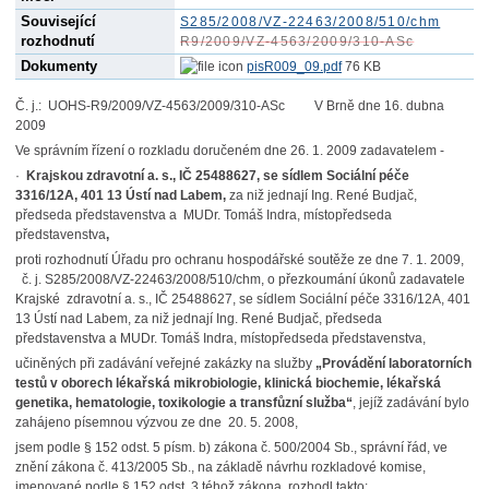
Související
S285/2008/VZ-22463/2008/510/chm
rozhodnutí
R9/2009/VZ-4563/2009/310-ASc
Dokumenty
pisR009_09.pdf
76 KB
Č. j.: UOHS-R9/2009/VZ-4563/2009/310-ASc V Brně dne 16. dubna
2009
Ve správním řízení o rozkladu doručeném dne 26. 1. 2009 zadavatelem -
·
Krajskou zdravotní a. s., IČ 25488627, se sídlem Sociální péče
3316/12A, 401 13 Ústí nad Labem,
za niž jednají Ing. René Budjač,
předseda představenstva a MUDr. Tomáš Indra, místopředseda
představenstva
,
proti rozhodnutí Úřadu pro ochranu hospodářské soutěže ze dne 7. 1. 2009,
č. j. S285/2008/VZ-22463/2008/510/chm, o přezkoumání úkonů zadavatele
Krajské zdravotní a. s., IČ 25488627, se sídlem Sociální péče 3316/12A, 401
13 Ústí nad Labem, za niž jednají Ing. René Budjač, předseda
představenstva a MUDr. Tomáš Indra, místopředseda představenstva,
učiněných při zadávání veřejné zakázky na služby
„Provádění laboratorních
testů v oborech lékařská mikrobiologie, klinická biochemie, lékařská
genetika, hematologie, toxikologie a transfůzní služba“
, jejíž zadávání bylo
zahájeno písemnou výzvou ze dne 20. 5. 2008,
jsem podle § 152 odst. 5 písm. b) zákona č. 500/2004 Sb., správní řád, ve
znění zákona č. 413/2005 Sb., na základě návrhu rozkladové komise,
jmenované podle § 152 odst. 3 téhož zákona, rozhodl takto: