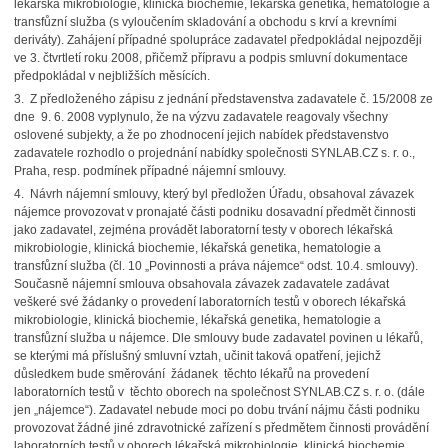
lékařská mikrobiologie, klinická biochemie, lékařská genetika, hematologie a
transfůzní služba (s vyloučením skladování a obchodu s krví a krevními
deriváty). Zahájení případné spolupráce zadavatel předpokládal nejpozději
ve 3. čtvrtletí roku 2008, přičemž přípravu a podpis smluvní dokumentace
předpokládal v nejbližších měsících.
3. Z předloženého zápisu z jednání představenstva zadavatele č. 15/2008 ze
dne 9. 6. 2008 vyplynulo, že na výzvu zadavatele reagovaly všechny
oslovené subjekty, a že po zhodnocení jejich nabídek představenstvo
zadavatele rozhodlo o projednání nabídky společnosti SYNLAB.CZ s. r. o.,
Praha, resp. podmínek případné nájemní smlouvy.
4. Návrh nájemní smlouvy, který byl předložen Úřadu, obsahoval závazek
nájemce provozovat v pronajaté části podniku dosavadní předmět činnosti
jako zadavatel, zejména provádět laboratorní testy v oborech lékařská
mikrobiologie, klinická biochemie, lékařská genetika, hematologie a
transfůzní služba (čl. 10 „Povinnosti a práva nájemce“ odst. 10.4. smlouvy).
Současně nájemní smlouva obsahovala závazek zadavatele zadávat
veškeré své žádanky o provedení laboratorních testů v oborech lékařská
mikrobiologie, klinická biochemie, lékařská genetika, hematologie a
transfůzní služba u nájemce. Dle smlouvy bude zadavatel povinen u lékařů,
se kterými má příslušný smluvní vztah, učinit taková opatření, jejichž
důsledkem bude směrování žádanek těchto lékařů na provedení
laboratorních testů v těchto oborech na společnost SYNLAB.CZ s. r. o. (dále
jen „nájemce“). Zadavatel nebude moci po dobu trvání nájmu části podniku
provozovat žádné jiné zdravotnické zařízení s předmětem činnosti provádění
laboratorních testů v oborech lékařská mikrobiologie, klinická biochemie,