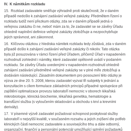
IV.
K námitkám rozkladu
15. Rozklad zadavatele směřuje výhradně proti skutečnosti, že v daném
případě nedošlo k zahájení zadávání veřejné zakázky. Předmětem řízení o
rozkladu tudíž není přezkum otázky, zda se v daném případě jedná o
veřejnou zakázku či ne, neboť mám za to, že zadavatel se se závěry Úřadu
ohledně naplnění definice veřejné zakázky ztotožňuje a nezpochybňuje
jejich správnost, ani zákonnost.
16. Klíčovou otázkou z hlediska námitek rozkladu tedy zůstává, zda v daném
případě došlo k zahájení zadávání veřejné zakázky či nikoliv. Tato otázka
byla již posuzována v rámci řízení před Úřadem, přičemž Úřad v napadeném
rozhodnutí zohlednil i námitky, které zadavatel opětovně uvádí v podaném
rozkladu. Se závěry Úřadu uvedenými v napadeném rozhodnutí ohledně
zahájení zadávání předmětné veřejné zakázky se v plné míře ztotožňuji a
dodávám následující. Zásadním dokumentem pro posouzení této otázky je
výzva ze dne 20. 5. 2008, kterou zadavatel vyzval tři subjekty k jednání a
konzultacím s cílem formulace základních principů případné spolupráce při
zajištění optimalizace provozu laboratoří nemocnic v oborech lékařská
mikrobiologie, klinická biochemie, lékařská genetika, hematologie a
transfůzní služba (s vyloučením skladování a obchodu s krví a krevními
deriváty).
17. V písemné výzvě zadavatel požadoval schopnost poskytovat služby
laboratoří v nejvyšší kvalitě, v současném rozsahu a jejich zvýšení dle potřeb
klinických částí nemocnic zadavatele a souvisejícího trhu a dále odborný,
organizační, finanční a personální potenciál umožňující splnění požadavků