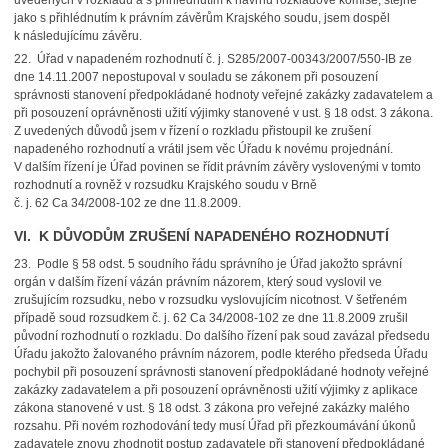
uvedených v rozkladu a s přihlédnutím k návrhu rozkladové komise, stejně
jako s přihlédnutím k právním závěrům Krajského soudu, jsem dospěl
k následujícímu závěru.
22. Úřad v napadeném rozhodnutí č. j. S285/2007-00343/2007/550-IB ze
dne 14.11.2007 nepostupoval v souladu se zákonem při posouzení
správnosti stanovení předpokládané hodnoty veřejné zakázky zadavatelem a
při posouzení oprávněnosti užití výjimky stanovené v ust. § 18 odst. 3 zákona.
Z uvedených důvodů jsem v řízení o rozkladu přistoupil ke zrušení
napadeného rozhodnutí a vrátil jsem věc Úřadu k novému projednání.
V dalším řízení je Úřad povinen se řídit právním závěry vyslovenými v tomto
rozhodnutí a rovněž v rozsudku Krajského soudu v Brně
č. j. 62 Ca 34/2008‑102 ze dne 11.8.2009.
VI. K DŮVODŮM ZRUŠENÍ NAPADENÉHO ROZHODNUTÍ
23. Podle § 58 odst. 5 soudního řádu správního je Úřad jakožto správní
orgán v dalším řízení vázán právním názorem, který soud vyslovil ve
zrušujícím rozsudku, nebo v rozsudku vyslovujícím nicotnost. V šetřeném
případě soud rozsudkem č. j. 62 Ca 34/2008‑102 ze dne 11.8.2009 zrušil
původní rozhodnutí o rozkladu. Do dalšího řízení pak soud zavázal předsedu
Úřadu jakožto žalovaného právním názorem, podle kterého předseda Úřadu
pochybil při posouzení správnosti stanovení předpokládané hodnoty veřejné
zakázky zadavatelem a při posouzení oprávněnosti užití výjimky z aplikace
zákona stanovené v ust. § 18 odst. 3 zákona pro veřejné zakázky malého
rozsahu. Při novém rozhodování tedy musí Úřad při přezkoumávání úkonů
zadavatele znovu zhodnotit postup zadavatele při stanovení předpokládané