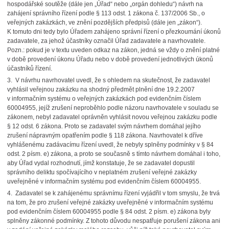
hospodářské soutěže (dále jen „Úřad“ nebo „orgán dohledu“) návrh na
zahájení správního řízení podle § 113 odst. 1 zákona č. 137/2006 Sb., o
veřejných zakázkách, ve znění pozdějších předpisů (dále jen „zákon“).
K tomuto dni tedy bylo Úřadem zahájeno správní řízení o přezkoumání úkonů
zadavatele, za jehož účastníky označil Úřad zadavatele a navrhovatele.
Pozn.: pokud je v textu uveden odkaz na zákon, jedná se vždy o znění platné
v době provedení úkonu Úřadu nebo v době provedení jednotlivých úkonů
účastníků řízení.
3. V návrhu navrhovatel uvedl, že s ohledem na skutečnost, že zadavatel
vyhlásil veřejnou zakázku na shodný předmět plnění dne 19.2.2007
v informačním systému o veřejných zakázkách pod evidenčním číslem
60004955, jejíž zrušení neproběhlo podle názoru navrhovatele v souladu se
zákonem, nebyl zadavatel oprávněn vyhlásit novou veřejnou zakázku podle
§ 12 odst. 6 zákona. Proto se zadavatel svým návrhem domáhal jejího
zrušení nápravným opatřením podle § 118 zákona. Navrhovatel k dříve
vyhlášenému zadávacímu řízení uvedl, že nebyly splněny podmínky v § 84
odst. 2 písm. e) zákona, a proto se současně s tímto návrhem domáhal i toho,
aby Úřad vydal rozhodnutí, jímž konstatuje, že se zadavatel dopustil
správního deliktu spočívajícího v neplatném zrušení veřejné zakázky
uveřejněné v informačním systému pod evidenčním číslem 60004955.
4. Zadavatel se k zahájenému správnímu řízení vyjádřil v tom smyslu, že trvá
na tom, že pro zrušení veřejné zakázky uveřejněné v informačním systému
pod evidenčním číslem 60004955 podle § 84 odst. 2 písm. e) zákona byly
splněny zákonné podmínky. Z tohoto důvodu nespatřuje porušení zákona ani