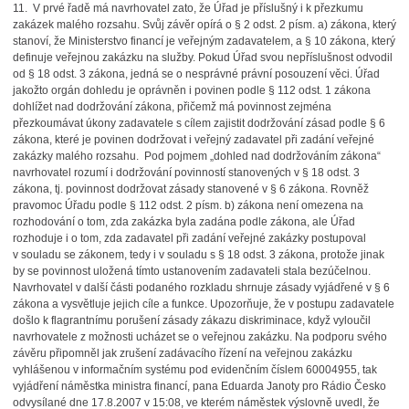
11. V prvé řadě má navrhovatel zato, že Úřad je příslušný i k přezkumu
zakázek malého rozsahu. Svůj závěr opírá o § 2 odst. 2 písm. a) zákona, který
stanoví, že Ministerstvo financí je veřejným zadavatelem, a § 10 zákona, který
definuje veřejnou zakázku na služby. Pokud Úřad svou nepříslušnost odvodil
od § 18 odst. 3 zákona, jedná se o nesprávné právní posouzení věci. Úřad
jakožto orgán dohledu je oprávněn i povinen podle § 112 odst. 1 zákona
dohlížet nad dodržování zákona, přičemž má povinnost zejména
přezkoumávat úkony zadavatele s cílem zajistit dodržování zásad podle § 6
zákona, které je povinen dodržovat i veřejný zadavatel při zadání veřejné
zakázky malého rozsahu. Pod pojmem „dohled nad dodržováním zákona“
navrhovatel rozumí i dodržování povinností stanovených v § 18 odst. 3
zákona, tj. povinnost dodržovat zásady stanovené v § 6 zákona. Rovněž
pravomoc Úřadu podle § 112 odst. 2 písm. b) zákona není omezena na
rozhodování o tom, zda zakázka byla zadána podle zákona, ale Úřad
rozhoduje i o tom, zda zadavatel při zadání veřejné zakázky postupoval
v souladu se zákonem, tedy i v souladu s § 18 odst. 3 zákona, protože jinak
by se povinnost uložená tímto ustanovením zadavateli stala bezúčelnou.
Navrhovatel v další části podaného rozkladu shrnuje zásady vyjádřené v § 6
zákona a vysvětluje jejich cíle a funkce. Upozorňuje, že v postupu zadavatele
došlo k flagrantnímu porušení zásady zákazu diskriminace, když vyloučil
navrhovatele z možnosti ucházet se o veřejnou zakázku. Na podporu svého
závěru připomněl jak zrušení zadávacího řízení na veřejnou zakázku
vyhlášenou v informačním systému pod evidenčním číslem 60004955, tak
vyjádření náměstka ministra financí, pana Eduarda Janoty pro Rádio Česko
odvysílané dne 17.8.2007 v 15:08, ve kterém náměstek výslovně uvedl, že