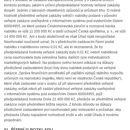
který v souladu se zásadou transparentnosti podle § 6 zákona umožní
kontrolu postupu, jakým k určení předpokládané hodnoty veřejné zakázky
dospěl. Jedním z takových objektivních způsobů je průzkum trhu. O reálné
hodnotě předmětné veřejné zakázky svědčí i nabídky podané v původní
veřejné zakázce uveřejněné v informačním systému pod evidenčním číslem
60004955, ve které podala Českomoravská záruční a rozvojová banka
nabídku ve výši 11 200 000 Kč a další uchazeč Česká spořitelna, a. s., ve výši
14 400 000 Kč. Ani s touto skutečností se však Úřad nijak nevypořádal.
Navrhovatel současně uznal, že v předchozím zadávacím řízení podal
nabídku s nabídkovou cenou 0,01 Kč, ale to neznamená, že by
předpokládaná hodnota veřejné zakázky byla 0,01 Kč, neboť nabídková
cena navrhovatele byla ovlivněna řadou dalších ryze individuálních
marketingových faktorů. Na podporu svého tvrzení odkázal na důkazy
předložené zadavatelem (krycí listy dvou nabídek podaných ve veřejné
zakázce „Správa finančních prostředků při zajištění výdajů státního rozpočtu
určených na reprodukci majetku, který není ve vlastnictví České republiky“),
které však zadavatel vzal v úvahu až při stanovení předmětné veřejné
zakázky, avšak nikoli při zadání předchozí veřejné zakázky uveřejněné
v informačním systému pod evidenčním číslem 60004955, jejíž
předpokládaná hodnota činila 22 400 000 Kč, přestože se předmětné veřejné
zakázce svým předmětem blížila nejvíce. Z tohoto důvodu se důkazy
předložené zadavatelem jeví navrhovateli jako irelevantní a požaduje, aby
předseda Úřadu napadené rozhodnutí zrušil a věc vrátil Úřadu k novému
projednání.
IV. ŘÍZENÍ O ROZKLADU