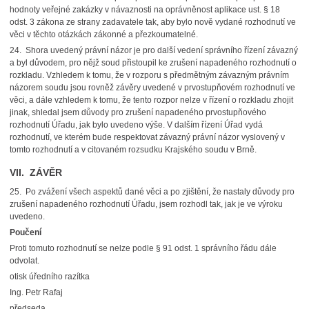
hodnoty veřejné zakázky v návaznosti na oprávněnost aplikace ust. § 18
odst. 3 zákona ze strany zadavatele tak, aby bylo nově vydané rozhodnutí ve
věci v těchto otázkách zákonné a přezkoumatelné.
24. Shora uvedený právní názor je pro další vedení správního řízení závazný
a byl důvodem, pro nějž soud přistoupil ke zrušení napadeného rozhodnutí o
rozkladu. Vzhledem k tomu, že v rozporu s předmětným závazným právním
názorem soudu jsou rovněž závěry uvedené v prvostupňovém rozhodnutí ve
věci, a dále vzhledem k tomu, že tento rozpor nelze v řízení o rozkladu zhojit
jinak, shledal jsem důvody pro zrušení napadeného prvostupňového
rozhodnutí Úřadu, jak bylo uvedeno výše. V dalším řízení Úřad vydá
rozhodnutí, ve kterém bude respektovat závazný právní názor vyslovený v
tomto rozhodnutí a v citovaném rozsudku Krajského soudu v Brně.
VII. ZÁVĚR
25. Po zvážení všech aspektů dané věci a po zjištění, že nastaly důvody pro
zrušení napadeného rozhodnutí Úřadu, jsem rozhodl tak, jak je ve výroku
uvedeno.
Poučení
Proti tomuto rozhodnutí se nelze podle § 91 odst. 1 správního řádu dále
odvolat.
otisk úředního razítka
Ing. Petr Rafaj
předseda