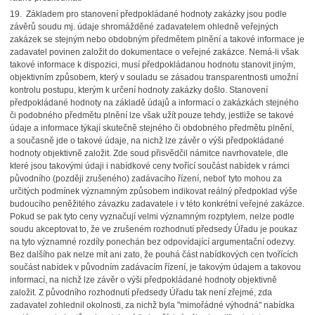
19. Základem pro stanovení předpokládané hodnoty zakázky jsou podle
závěrů soudu mj. údaje shromážděné zadavatelem ohledně veřejných
zakázek se stejným nebo obdobným předmětem plnění a takové informace je
zadavatel povinen založit do dokumentace o veřejné zakázce. Nemá-li však
takové informace k dispozici, musí předpokládanou hodnotu stanovit jiným,
objektivním způsobem, který v souladu se zásadou transparentnosti umožní
kontrolu postupu, kterým k určení hodnoty zakázky došlo. Stanovení
předpokládané hodnoty na základě údajů a informací o zakázkách stejného
či podobného předmětu plnění lze však užít pouze tehdy, jestliže se takové
údaje a informace týkají skutečně stejného či obdobného předmětu plnění,
a současně jde o takové údaje, na nichž lze závěr o výši předpokládané
hodnoty objektivně založit. Zde soud přisvědčil námitce navrhovatele, dle
které jsou takovými údaji i nabídkové ceny tvořící součást nabídek v rámci
původního (později zrušeného) zadávacího řízení, neboť tyto mohou za
určitých podmínek významným způsobem indikovat reálný předpoklad výše
budoucího peněžitého závazku zadavatele i v této konkrétní veřejné zakázce.
Pokud se pak tyto ceny vyznačují velmi významným rozptylem, nelze podle
soudu akceptovat to, že ve zrušeném rozhodnutí předsedy Úřadu je poukaz
na tyto významné rozdíly ponechán bez odpovídající argumentační odezvy.
Bez dalšího pak nelze mít ani zato, že pouhá část nabídkových cen tvořících
součást nabídek v původním zadávacím řízení, je takovým údajem a takovou
informací, na nichž lze závěr o výši předpokládané hodnoty objektivně
založit. Z původního rozhodnutí předsedy Úřadu tak není zřejmé, zda
zadavatel zohlednil okolnosti, za nichž byla "mimořádné výhodná" nabídka