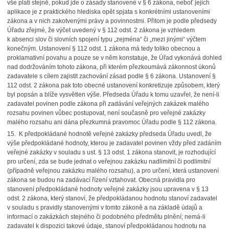
vše platí stejně, pokud jde o zásady stanovené v § 6 zákona, neboť jejich
aplikace je z praktického hlediska opět spjata s konkrétními ustanoveními
zákona a v nich zakotvenými právy a povinnostmi. Přitom je podle předsedy
Úřadu zřejmé, že výčet uvedený v § 112 odst. 2 zákona je vzhledem
k absenci slov či slovních spojení typu „zejména“ či „mezi jinými“ výčtem
konečným. Ustanovení § 112 odst. 1 zákona má tedy toliko obecnou a
proklamativní povahu a pouze se v něm konstatuje, že Úřad vykonává dohled
nad dodržováním tohoto zákona, při kterém přezkoumává zákonnost úkonů
zadavatele s cílem zajistit zachování zásad podle § 6 zákona. Ustanovení §
112 odst. 2 zákona pak toto obecné ustanovení konkretizuje způsobem, který
byl popsán a blíže vysvětlen výše. Předseda Úřadu k tomu uzavřel, že není-li
zadavatel povinen podle zákona při zadávání veřejných zakázek malého
rozsahu povinen vůbec postupovat, není současně pro veřejné zakázky
malého rozsahu ani dána přezkumná pravomoc Úřadu podle § 112 zákona.
15. K předpokládané hodnotě veřejné zakázky předseda Úřadu uvedl, že
výše předpokládané hodnoty, kterou je zadavatel povinen vždy před zadáním
veřejné zakázky v souladu s ust. § 13 odst. 1 zákona stanovit, je rozhodující
pro určení, zda se bude jednat o veřejnou zakázku nadlimitní či podlimitní
(případně veřejnou zakázku malého rozsahu), a pro určení, která ustanovení
zákona se budou na zadávací řízení vztahovat. Obecná pravidla pro
stanovení předpokládané hodnoty veřejné zakázky jsou upravena v § 13
odst. 2 zákona, který stanoví, že předpokládanou hodnotu stanoví zadavatel
v souladu s pravidly stanovenými v tomto zákoně a na základě údajů a
informací o zakázkách stejného či podobného předmětu plnění; nemá-li
zadavatel k dispozici takové údaje, stanoví předpokládanou hodnotu na