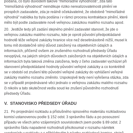
podána, co bylo důvodem takové "mimořádné výhodnosti", zda tato
"mimořádná výhodnost" neindikuje riziko nerealizovatelnosti plnění ve
prospěch zadavatele, zda je reálně očekávatelné, že obdobně "mimořádné
výhodná" nabídka by byla podána i v rámci procesu kontraktace plnění, které
mělo být podle zadavatele nově veřejnou zakázkou malého rozsahu apod.
20. Jestliže tedy při zadání stejného plnění zadavatel stanovil, že jde o
veřejnou zakázku malého rozsahu, kde je oproti původní předpokládané
hodnotě téže veřejné zakázky hranice více než desetinásobně nižší, musel k
tomu mít dostatečně silný důvod založený na objektivních údajích a
informacích, přičemž ovšem ze zrušeného rozhodnutí předsedy Úřadu
nevyplývá, na jakých silných důvodech založených na objektivních údajích a
informacích byla taková změna založena, tedy z čeho zadavatel vycházel při
stanovení předpokládané hodnoty původní veřejné zakázky a co konkrétně
se v období od zrušení této původní veřejné zakázky do vyhlášení veřejné
zakázky malého rozsahu změnilo. Uspokojivě tedy není vyřešena otázka, zda
se v případě projednávané věci jednalo o veřejnou zakázku malého rozsahu
či nikoliv a tato skutečnost vedla soud ke zrušení původního rozhodnutí
předsedy Úřadu.
V. STANOVISKO PŘEDSEDY ÚŘADU
21. Po projednání rozkladu a příslušného spisového materiálu rozkladovou
komisí ustanovenou podle § 152 odst. 3 správního řádu a po posouzení
případu ve všech jeho vzájemných souvislostech jsem podle § 89 odst. 2
správního řádu napadené rozhodnutí přezkoumal v rozsahu námitek