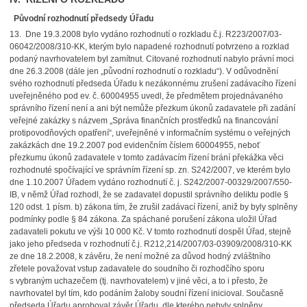
Původní rozhodnutí předsedy Úřadu
13. Dne 19.3.2008 bylo vydáno rozhodnutí o rozkladu č.j. R223/2007/03-
06042/2008/310-KK, kterým bylo napadené rozhodnutí potvrzeno a rozklad
podaný navrhovatelem byl zamítnut. Citované rozhodnutí nabylo právní moci
dne 26.3.2008 (dále jen „původní rozhodnutí o rozkladu“). V odůvodnění
svého rozhodnutí předseda Úřadu k nezákonnému zrušení zadávacího řízení
uveřejněného pod ev. č. 60004955 uvedl, že předmětem projednávaného
správního řízení není a ani být nemůže přezkum úkonů zadavatele při zadání
veřejné zakázky s názvem „Správa finančních prostředků na financování
protipovodňových opatření“, uveřejněné v informačním systému o veřejných
zakázkách dne 19.2.2007 pod evidenčním číslem 60004955, neboť
přezkumu úkonů zadavatele v tomto zadávacím řízení brání překážka věci
rozhodnuté spočívající ve správním řízení sp. zn. S242/2007, ve kterém bylo
dne 1.10.2007 Úřadem vydáno rozhodnutí č. j. S242/2007-00329/2007/550-
IB, v němž Úřad rozhodl, že se zadavatel dopustil správního deliktu podle §
120 odst. 1 písm. b) zákona tím, že zrušil zadávací řízení, aniž by byly splněny
podmínky podle § 84 zákona. Za spáchané porušení zákona uložil Úřad
zadavateli pokutu ve výši 10 000 Kč. V tomto rozhodnutí dospěl Úřad, stejně
jako jeho předseda v rozhodnutí č.j. R212,214/2007/03-03909/2008/310-KK
ze dne 18.2.2008, k závěru, že není možné za důvod hodný zvláštního
zřetele považovat vstup zadavatele do soudního či rozhodčího sporu
s vybraným uchazečem (tj. navrhovatelem) v jiné věci, a to i přesto, že
navrhovatel byl tím, kdo podáním žaloby soudní řízení inicioval. Současně
předseda Úřadu aproboval závěr Úřadu, dle kterého nebyly splněny