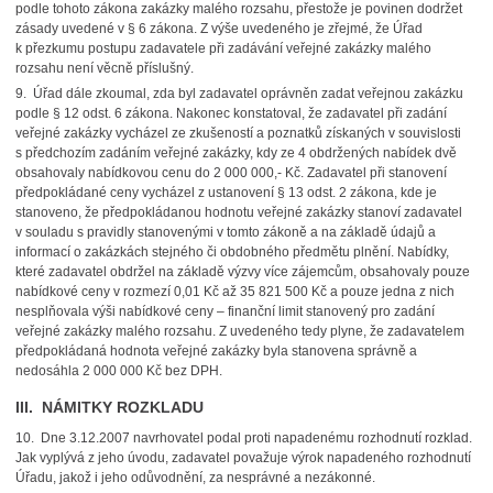
podle tohoto zákona zakázky malého rozsahu, přestože je povinen dodržet
zásady uvedené v § 6 zákona. Z výše uvedeného je zřejmé, že Úřad
k přezkumu postupu zadavatele při zadávání veřejné zakázky malého
rozsahu není věcně příslušný.
9. Úřad dále zkoumal, zda byl zadavatel oprávněn zadat veřejnou zakázku
podle § 12 odst. 6 zákona. Nakonec konstatoval, že zadavatel při zadání
veřejné zakázky vycházel ze zkušeností a poznatků získaných v souvislosti
s předchozím zadáním veřejné zakázky, kdy ze 4 obdržených nabídek dvě
obsahovaly nabídkovou cenu do 2 000 000,- Kč. Zadavatel při stanovení
předpokládané ceny vycházel z ustanovení § 13 odst. 2 zákona, kde je
stanoveno, že předpokládanou hodnotu veřejné zakázky stanoví zadavatel
v souladu s pravidly stanovenými v tomto zákoně a na základě údajů a
informací o zakázkách stejného či obdobného předmětu plnění. Nabídky,
které zadavatel obdržel na základě výzvy více zájemcům, obsahovaly pouze
nabídkové ceny v rozmezí 0,01 Kč až 35 821 500 Kč a pouze jedna z nich
nesplňovala výši nabídkové ceny – finanční limit stanovený pro zadání
veřejné zakázky malého rozsahu. Z uvedeného tedy plyne, že zadavatelem
předpokládaná hodnota veřejné zakázky byla stanovena správně a
nedosáhla 2 000 000 Kč bez DPH.
III. NÁMITKY ROZKLADU
10. Dne 3.12.2007 navrhovatel podal proti napadenému rozhodnutí rozklad.
Jak vyplývá z jeho úvodu, zadavatel považuje výrok napadeného rozhodnutí
Úřadu, jakož i jeho odůvodnění, za nesprávné a nezákonné.