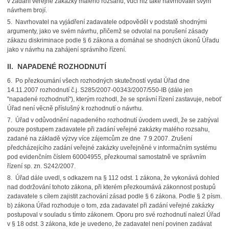
v zadání veřejné zakázky malého rozsahu, vůči níž také navrhovatel svým
návrhem brojí.
5. Navrhovatel na vyjádření zadavatele odpověděl v podstatě shodnými
argumenty, jako ve svém návrhu, přičemž se odvolal na porušení zásady
zákazu diskriminace podle § 6 zákona a domáhal se shodných úkonů Úřadu
jako v návrhu na zahájení správního řízení.
II. NAPADENÉ ROZHODNUTÍ
6. Po přezkoumání všech rozhodných skutečností vydal Úřad dne
14.11.2007 rozhodnutí č.j. S285/2007-00343/2007/550-IB (dále jen
"napadené rozhodnutí"), kterým rozhodl, že se správní řízení zastavuje, neboť
Úřad není věcně příslušný k rozhodnutí o návrhu.
7. Úřad v odůvodnění napadeného rozhodnutí úvodem uvedl, že se zabýval
pouze postupem zadavatele při zadání veřejné zakázky malého rozsahu,
zadané na základě výzvy více zájemcům ze dne 7.9.2007. Zrušení
předcházejícího zadání veřejné zakázky uveřejněné v informačním systému
pod evidenčním číslem 60004955, přezkoumal samostatně ve správním
řízení sp. zn. S242/2007.
8. Úřad dále uvedl, s odkazem na § 112 odst. 1 zákona, že vykonává dohled
nad dodržování tohoto zákona, při kterém přezkoumává zákonnost postupů
zadavatele s cílem zajistit zachování zásad podle § 6 zákona. Podle § 2 písm.
b) zákona Úřad rozhoduje o tom, zda zadavatel při zadání veřejné zakázky
postupoval v souladu s tímto zákonem. Oporu pro své rozhodnutí nalezl Úřad
v § 18 odst. 3 zákona, kde je uvedeno, že zadavatel není povinen zadávat