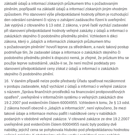
základě údajů a informací získaných průzkumem trhu s požadovaným
plněním, popřípadě na základě údajů a informací získaných jiným vhodným
způsobem. Pro stanovení výše předpokládané hodnoty přitom je rozhodující
den odeslání oznámení či výzvy o zahájení zadávacího řízení k uveřejnění.
Jak vyplývá z citovaného § 13 odst. 2 zákona, v prvé řadě vychází zadavatel
při stanovení předpokládané hodnoty veřejné zakázky z údajů a informací o
zakázkách stejného či podobného předmětu plnění. Vzhledem k dikci
zákona, který o „údajích a informacích získaných průzkumem trhu
s požadovaným plněním“ hovoří teprve za středníkem, a navíc takový postup
podmiňuje tím, že zadavatel údaje a informace o zakázkách stejného či
podobného předmětu plnění k dispozici nemá, je zřejmé, že průzkum trhu se
použije teprve subsidiárně, ukáže-li se, že není možné podklady pro
stanovení předpokládané ceny získat z údajů a informací o zakázkách
stejného či podobného plnění.
16. V daném případě nelze podle předsedy Úřadu spatřovat nezákonnost
v postupu zadavatele, když vycházel z údajů a informací o veřejné zakázce
s názvem „Správa finančních prostředků na financování protipovodňových
opatření“, uveřejněné v informačním systému o veřejných zakázkách dne
19.2.2007 pod evidenčním číslem 60004955. Vzhledem k tomu, že § 13 odst.
2 zákona hovoří obecně o „údajích a informacích“, není vyloučeno, že mezi
takové údaje a informace mohou patřit i nabídkové ceny v nabídkách
podaných v obdobné veřejné zakázce. V citované zakázce ze dne 19.2.2007
uveřejněné pod evidenčním číslem 60004955 navíc byly podány dvě
nabídky, jejichž cena se pohybovala hluboko pod předpokládanou hodnotou