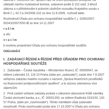
zákona č. 500/2004 Sb., správní řád, ve znění pozdějších předpisů, na
základě návrhu rozkladové komise, ustavené podle § 152 odst. 3 téhož
zákona a s přihlédnutím k právním závěrům rozsudku Krajského soudu v
Brně č. j. 62 Ca 34/2008-102 ze dne 11.8.2009, rozhodl takto:
Rozhodnutí Úřadu pro ochranu hospodářské soutěže č. j. S285/2007-
00343/2007/550-IB ze dne 14.11.2007
r u š í m
a věc
v r a c í m
k novému projednání Úřadu pro ochranu hospodářské soutěže.
Odůvodnění
I. ZADÁVACÍ ŘÍZENÍ A ŘÍZENÍ PŘED ÚŘADEM PRO OCHRANU
HOSPODÁŘSKÉ SOUTĚŽE
1. Zadavatel – Česká republika – Ministerstvo financí, IČ: 00006947, se
sídlem Letenská 15, 118 10 Praha (dále jen „zadavatel“), zadal dne 7.9.2007
veřejnou zakázku malého rozsahu s názvem „Správa finančních prostředků
na financování protipovodňových opatření“, a to výzvou odeslanou více
zájemcům.
2. Proti zadání veřejné zakázky podala v zákonem stanovené lhůtě námitky
Česká obchodní banka, a.s., IČ: 00001350, se sídlem Radlická 333/150, 150
57 Praha, (dále jen „navrhovatel“). Těmto námitkám však zadavatel
nevyhověl. Proto navrhovatel podal dne 17.10.2007 k Úřadu pro ochranu