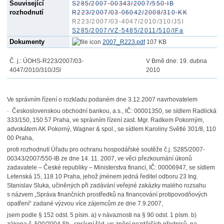
Související
S285/2007-00343/2007/550-IB
rozhodnutí
R223/2007/03-06042/2008/310-KK
R223/2007/03-4047/2010/310/JSl
S285/2007/VZ-5485/2011/510/IFa
Dokumenty
2007_R223.pdf
107 KB
Č. j.: ÚOHS-R223/2007/03-
V Brně dne: 19. dubna
4047/2010/310/JSl
2010
Ve správním řízení o rozkladu podaném dne 3.12.2007 navrhovatelem
· Československou obchodní bankou, a.s., IČ: 00001350, se sídlem Radlická
333/150, 150 57 Praha, ve správním řízení zast. Mgr. Radkem Pokorným,
advokátem AK Pokorný, Wagner & spol., se sídlem Karoliny Světlé 301/8, 110
00 Praha,
proti rozhodnutí Úřadu pro ochranu hospodářské soutěže č.j. S285/2007-
00343/2007/550-IB ze dne 14. 11. 2007, ve věci přezkoumání úkonů
zadavatele – České republiky – Ministerstva financí, IČ: 00006947, se sídlem
Letenská 15, 118 10 Praha, jehož jménem jedná ředitel odboru 23 Ing.
Stanislav Sluka, učiněných při zadávání veřejné zakázky malého rozsahu
s názvem „Správa finančních prostředků na financování protipovodňových
opatření“ zadané výzvou více zájemcům ze dne 7.9.2007,
jsem podle § 152 odst. 5 písm. a) v návaznosti na § 90 odst. 1 písm. b)