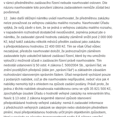
v rámci předmětného zadávacího řízení nebude navrhovatel osloven. Dle
názoru navrhovatele toto porušení zákona zadavatelem nemůže zůstat bez
povšimnutí.
12. Jako další stěžejní námitku uvádí navrhovatel, že předmětnou zakázku
nelze považovat za veřejnou zakázku malého rozsahu. Navrhovatel Úřadu
vytýká, že svůj závěr o tom, že se jedná o veřejnou zakázku malého rozsahu,
v napadeném rozhodnutí dostatečně neodůvodnil, zejména pokud jde o
námitku, že zadavatel zjevně hodnotu zakázky záměrně snížil pod 2 000 000
Kč, když tutéž zakázku několik měsíců předtím zadával jako zakázku
s předpokládanou hodnotou 22 400 000 Kč. Tím se však Úřad vůbec
nezabýval, přestože navrhovatel doložil, že jednoznačným záměrem
zadavatele bylo uskutečnit takové zadávací řízení, které by mu umožnilo
vyloučit z možnosti účasti v zadávacím řízení právě navrhovatele. Tím
nedostál ustanovení § 50 odst. 4 zákona č. 500/2004 Sb., správní řád, ve
znění pozdějších předpisů (dále jen „správní řád“) a základním zásadám
rozhodování stanoveným správním řádem. Úřad nesprávně vycházel pouze
z podaných nabídek, což je dle navrhovatele nepřípustné, neboť více jak 4
nabídky nemohly být s ohledem na způsob zadání podány. Právě proto, že
jedna z těchto nabídek obsahovala nabídkovou cenu ve výši 35 821 500 Kč,
zpochybňuje úsudek Úřadu o hodnotě veřejné zakázky na relevantním trhu.
Navíc § 13 odst. 2 zákona kogentně stanoví způsob stanovení
předpokládané hodnoty veřejné zakázky: nemá-li zadavatel informace
z předchozích veřejných zakázek se stejným nebo obdobným předmětem
plnění, musí předpokládanou hodnotu určit jiným objektivním způsobem,