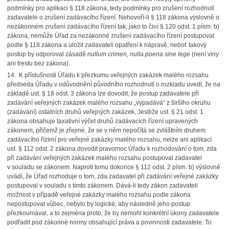
podmínky pro aplikaci § 118 zákona, tedy podmínky pro zrušení rozhodnutí
zadavatele o zrušení zadávacího řízení. Nehovoří-li § 118 zákona výslovně o
nezákonném zrušení zadávacího řízení tak, jako to činí § 120 odst. 1 písm. b)
zákona, nemůže Úřad za nezákonné zrušení zadávacího řízení postupovat
podle § 118 zákona a uložit zadavateli opatření k nápravě, neboť takový
postup by odporoval zásadě
nullum crimen, nulla poena sine lege
(není viny
ani trestu bez zákona).
14. K příslušnosti Úřadu k přezkumu veřejných zakázek malého rozsahu
předseda Úřadu v odůvodnění původního rozhodnutí o rozkladu uvedl, že na
základě ust. § 18 odst. 3 zákona lze dovodit, že postup zadavatele při
zadávání veřejných zakázek malého rozsahu „vypadává“ z širšího okruhu
(zadávání) ostatních druhů veřejných zakázek. Jestliže ust. § 21 odst. 1
zákona obsahuje taxativní výčet druhů zadávacích řízení upravených
zákonem, přičemž je zřejmé, že se v něm nepočítá se zvláštním druhem
zadávacího řízení pro veřejné zakázky malého rozsahu, nelze ani aplikací
ust. § 112 odst. 2 zákona dovodit pravomoc Úřadu k rozhodování o tom, zda
při zadávání veřejných zakázek malého rozsahu postupoval zadavatel
v souladu se zákonem. Naproti tomu dokonce § 112 odst. 2 písm. b) výslovně
uvádí, že Úřad rozhoduje o tom, zda zadavatel při zadávání veřejné zakázky
postupoval v souladu s tímto zákonem. Dává-li tedy zákon zadavateli
možnost v případě veřejné zakázky malého rozsahu podle zákona
nepostupovat vůbec, nebylo by logické, aby následně jeho postup
přezkoumával, a to zejména proto, že by nemohl konkrétní úkony zadavatele
podřadit pod zákonné normy obsahující práva a povinnosti zadavatele. To