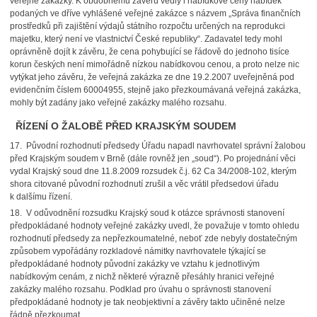
veřejné zakázky. K obdobnému závěru vedly i nabídkové ceny nabídek
podaných ve dříve vyhlášené veřejné zakázce s názvem „Správa finančních
prostředků při zajištění výdajů státního rozpočtu určených na reprodukci
majetku, který není ve vlastnictví České republiky“. Zadavatel tedy mohl
oprávněně dojít k závěru, že cena pohybující se řádově do jednoho tisíce
korun českých není mimořádně nízkou nabídkovou cenou, a proto nelze nic
vytýkat jeho závěru, že veřejná zakázka ze dne 19.2.2007 uveřejněná pod
evidenčním číslem 60004955, stejně jako přezkoumávaná veřejná zakázka,
mohly být zadány jako veřejné zakázky malého rozsahu.
ŘÍZENÍ O ŽALOBĚ PŘED KRAJSKÝM SOUDEM
17. Původní rozhodnutí předsedy Úřadu napadl navrhovatel správní žalobou
před Krajským soudem v Brně (dále rovněž jen „soud“). Po projednání věci
vydal Krajský soud dne 11.8.2009 rozsudek č.j. 62 Ca 34/2008-102, kterým
shora citované původní rozhodnutí zrušil a věc vrátil předsedovi úřadu
k dalšímu řízení.
18. V odůvodnění rozsudku Krajský soud k otázce správnosti stanovení
předpokládané hodnoty veřejné zakázky uvedl, že považuje v tomto ohledu
rozhodnutí předsedy za nepřezkoumatelné, neboť zde nebyly dostatečným
způsobem vypořádány rozkladové námitky navrhovatele týkající se
předpokládané hodnoty původní zakázky ve vztahu k jednotlivým
nabídkovým cenám, z nichž některé výrazně přesáhly hranici veřejné
zakázky malého rozsahu. Podklad pro úvahu o správnosti stanovení
předpokládané hodnoty je tak neobjektivní a závěry takto učiněné nelze
řádně přezkoumat.