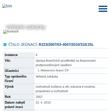
Veřejné zakázky
ČÍSLO JEDNACÍ:
R223/2007/03-4047/2010/310/JSL
Instance
II.
Věc
Správa finančních prostředků na financování
protipovodňových opatření
Účastníci
Ministerstvo financí ČR
Typ správního
Veřejná zakázka
řízení
Výrok
rozhodnutí zrušeno a věc vrácena k novému
projednání a rozhodnutí
Rok
2007
Datum nabytí
22. 4. 2010
právní moci