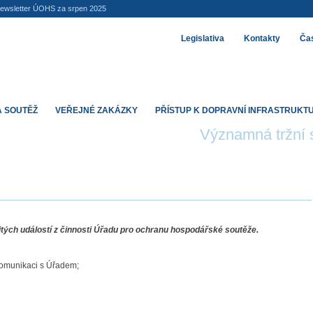
ewsletter ÚOHS za srpen 2025
Legislativa
Kontakty
Čas
 SOUTĚŽ
VEŘEJNÉ ZAKÁZKY
PŘÍSTUP K DOPRAVNÍ INFRASTRUKT
Významná tržní s
itých událostí z činnosti Úřadu pro ochranu hospodářské soutěže.
komunikaci s Úřadem;