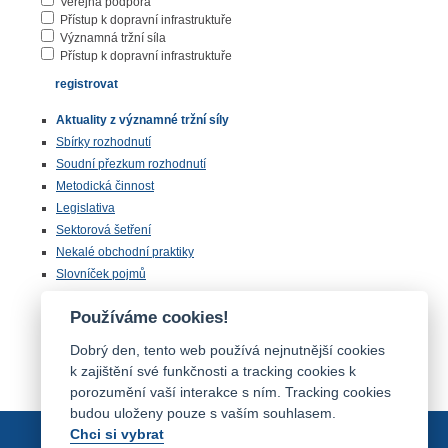
Veřejná podpora
Přístup k dopravní infrastruktuře
Významná tržní síla
Přístup k dopravní infrastruktuře
Aktuality z významné tržní síly
Sbírky rozhodnutí
Soudní přezkum rozhodnutí
Metodická činnost
Legislativa
Sektorová šetření
Nekalé obchodní praktiky
Slovníček pojmů
Statistiky
Používáme cookies!
Podání podnětu, dotazu, žádosti o stanovisko
Mezinárodní spolupráce
Dobrý den, tento web používá nejnutnější cookies
Odkazy
k zajištění své funkčnosti a tracking cookies k
porozumění vaší interakce s ním. Tracking cookies
budou uloženy pouze s vaším souhlasem.
Chci si vybrat