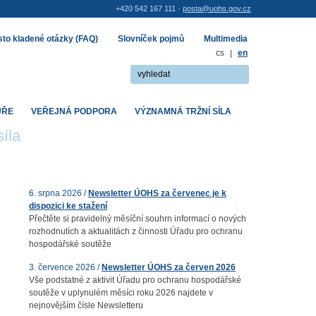
+420 542 167 111 ·
posta@uohs.gov.cz
to kladené otázky (FAQ)
Slovníček pojmů
Multimedia
cs
|
en
UŘE
VEŘEJNÁ PODPORA
VÝZNAMNÁ TRŽNÍ SÍLA
íla
6. srpna 2026 /
Newsletter ÚOHS za červenec je k
dispozici ke stažení
Přečtěte si pravidelný měsíční souhrn informací o nových
rozhodnutích a aktualitách z činnosti Úřadu pro ochranu
hospodářské soutěže
3. července 2026 /
Newsletter ÚOHS za červen 2026
Vše podstatné z aktivit Úřadu pro ochranu hospodářské
soutěže v uplynulém měsíci roku 2026 najdete v
nejnovějším čísle Newsletteru