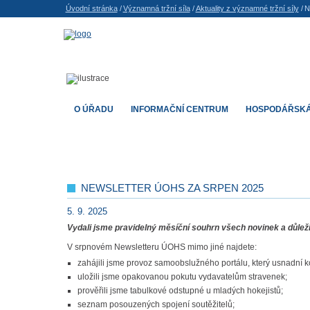
Úvodní stránka
/
Významná tržní síla
/
Aktuality z významné tržní síly
/
N
O ÚŘADU
INFORMAČNÍ CENTRUM
HOSPODÁŘSKÁ
NEWSLETTER ÚOHS ZA SRPEN 2025
5. 9. 2025
Vydali jsme pravidelný měsíční souhrn všech novinek a důlež
V srpnovém Newsletteru ÚOHS mimo jiné najdete:
zahájili jsme provoz samoobslužného portálu, který usnadní 
uložili jsme opakovanou pokutu vydavatelům stravenek;
prověřili jsme tabulkové odstupné u mladých hokejistů;
seznam posouzených spojení soutěžitelů;