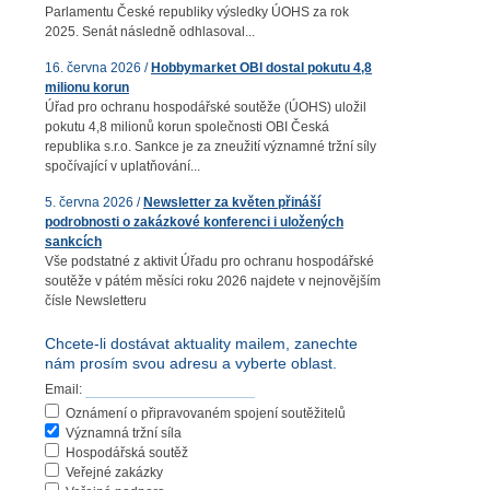
Parlamentu České republiky výsledky ÚOHS za rok
2025. Senát následně odhlasoval...
16. června 2026 /
Hobbymarket OBI dostal pokutu 4,8
milionu korun
Úřad pro ochranu hospodářské soutěže (ÚOHS) uložil
pokutu 4,8 milionů korun společnosti OBI Česká
republika s.r.o. Sankce je za zneužití významné tržní síly
spočívající v uplatňování...
5. června 2026 /
Newsletter za květen přináší
podrobnosti o zakázkové konferenci i uložených
sankcích
Vše podstatné z aktivit Úřadu pro ochranu hospodářské
soutěže v pátém měsíci roku 2026 najdete v nejnovějším
čísle Newsletteru
Chcete-li dostávat aktuality mailem, zanechte
nám prosím svou adresu a vyberte oblast.
Email:
Oznámení o připravovaném spojení soutěžitelů
Významná tržní síla
Hospodářská soutěž
Veřejné zakázky