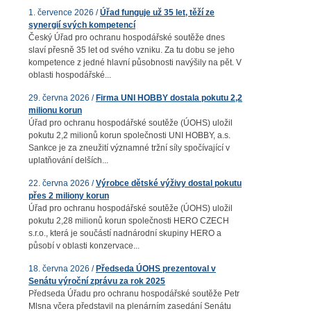
1. července 2026 /
Úřad funguje už 35 let, těží ze
synergií svých kompetencí
Český Úřad pro ochranu hospodářské soutěže dnes
slaví přesně 35 let od svého vzniku. Za tu dobu se jeho
kompetence z jedné hlavní působnosti navýšily na pět. V
oblasti hospodářské...
29. června 2026 /
Firma UNI HOBBY dostala pokutu 2,2
milionu korun
Úřad pro ochranu hospodářské soutěže (ÚOHS) uložil
pokutu 2,2 milionů korun společnosti UNI HOBBY, a.s.
Sankce je za zneužití významné tržní síly spočívající v
uplatňování delších...
22. června 2026 /
Výrobce dětské výživy dostal pokutu
přes 2 miliony korun
Úřad pro ochranu hospodářské soutěže (ÚOHS) uložil
pokutu 2,28 milionů korun společnosti HERO CZECH
s.r.o., která je součástí nadnárodní skupiny HERO a
působí v oblasti konzervace...
18. června 2026 /
Předseda ÚOHS prezentoval v
Senátu výroční zprávu za rok 2025
Předseda Úřadu pro ochranu hospodářské soutěže Petr
Mlsna včera představil na plenárním zasedání Senátu