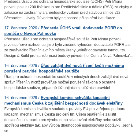
Předseda Úřadu pro ochranu hospodářské soutěže (ÚOHS) Petr Mlsna
potvrdil pokutu 200 tisíc korun pro Ředitelství silnic a dálnic (ŘSD) za chyby v
zakázce na záchranný archeologický výzkum před stavbou silnice I/12
Běchovice – Úvaly. Důvodem byly nejasnosti při splnění kvalifikace...
17. července 2026 /
Předseda ÚOHS vrátil dodavatele PORR do
soutěže o Novou Palmovku
Předseda Úřadu pro ochranu hospodářské soutěže Petr Mlsna potvrdil
prvostupňové rozhodnutí, jímž bylo zrušeno vyloučení dodavatele PORR a.s.
ze zadávacího řízení hlavního města Prahy „Výběr dodavatele formou tzv.
Design & Build pro transformaci budovy původního ‚Centra Nová Palmovka’...
16. července 2026 /
Úřad zahájil dvě nová řízení kvůli možnému
porušení pravidel hospodářské soutěže
Úřad pro ochranu hospodářské soutěže v minulých dnech zahájil dvě nová
správní řízení, v nichž prověřuje možné porušení zákona o ochraně
hospodářské soutěže, případně též unijních soutěžních pravidel
16. července 2026 /
Evropská komise schválila kapacitní
mechanismus Česka k zajištění bezpečnosti dodávek elektřiny
Evropská komise schválila v souladu s pravidly EU pro veřejnou podporu
kapacitní mechanismus Česka pro celý trh. Cílem opatření je zajistit
dostatečnou kapacitu pro výrobu nebo skladování elektřiny nebo snížit
spotřebu elektřiny tak, aby výroba dlouhodobě uspokojovala poptávku. Jedná
se...