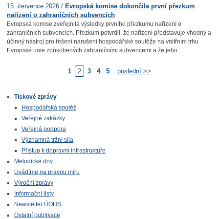
15. července 2026 /
Evropská komise dokončila první přezkum
nařízení o zahraničních subvencích
Evropská komise zveřejnila výsledky prvního přezkumu nařízení o
zahraničních subvencích. Přezkum potvrdil, že nařízení představuje vhodný a
účinný nástroj pro řešení narušení hospodářské soutěže na vnitřním trhu
Evropské unie způsobených zahraničními subvencemi a že jeho...
1
2
3
4
5
poslední >>
Tiskové zprávy
Hospodářská soutěž
Veřejné zakázky
Veřejná podpora
Významná tržní síla
Přístup k dopravní infrastruktuře
Metodické dny
Uvádíme na pravou míru
Výroční zprávy
Informační listy
Newsletter ÚOHS
Ostatní publikace