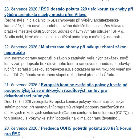
23. července 2026 /
ŘSD dostalo pokutu 220 tisíc korun za chyby při
výběru architekta stavby mostu přes Vltavu
Ředitelství silnic a dálnic (ŘSD) chybovalo při výběru architektonické
kanceláře, která navrhla podobu nového dálničního mostu přes Vltavu u
pražské městské části Suchdol. Soutěž o návrh vyhrálo sdružení SHP &
Studio acht, které ale nesplnilo soutěžní podmínky a mělo být naopak...
22. července 2026 /
Ministerstvo obrany při nákupu zbraní zákon
neporušilo
Ministerstvo obrany neporušilo zákon o zadávání veřejných zakázek, když
loni v září podepsalo bez otevřeného tendru rámcovou dohodu na dodávky
ručních zbraní s Českou zbrojovkou a.s. s odkazem na výjimku pro vojenský
materiál. O případu ve druhém stupni rozhodoval předseda Úřadu...
21. července 2026 /
Evropská komise zveřejnila pokyny k veřejné
podpoře týkající se uhlíkových rozdílových smluv pro
dekarbonizaci průmyslu
Dne 17. 7. 2026 zveřejnila Evropská komise pokyny, které mají členským
státům pomoci při navrhování programů veřejné podpory založených na
uhlíkových rozdílových smlouvách (Carbon contracts for difference (CCfD)), a
to v souladu s Pokyny ke státní podpoře na klima, ochranu životního...
20. července 2026 /
Předseda ÚOHS potvrdil pokutu 200 tisíc korun
pro ŘSD