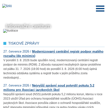
Informační centrum
TISKOVÉ ZPRÁVY
27. července 2026 /
Modernizovaný centrální registr podpor malého
rozsahu (de minimis)
V pondělí 3. 8. 2026 bude spuštěn nový, modernizovaný centrální registr
podpor de minimis (RDM). Z důvodu nasazení nezbytných úprav proběhne
od pátku 31. 7. 2026 (18:00 hod) do pondělí 3. 8. 2026 (6:00 hod) úplná
technická odstávka systému a registr bude v jejím průběhu zcela
nedostupný...
27. července 2026 /
Nejvyšší správní soud potvrdil pokutu 5,2
milionu pro Asociaci jazykových škol
Nejvyšší správní soud (NSS) potvrdil pokutu 5,2 milionu korun, kterou v roce
2023 uložil Úřad pro ochranu hospodářské soutěže (ÚOHS) Asociaci
jazykových škol. Asociace porušila zákon o ochraně hospodářské soutěže,
když stanovila minimální přípustné ceny za jednu hodinu výuky cizích...