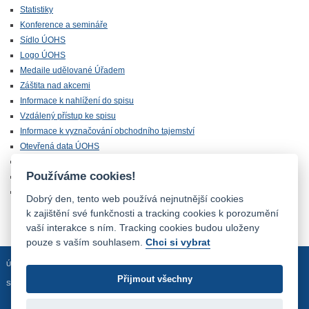
Statistiky
Konference a semináře
Sídlo ÚOHS
Logo ÚOHS
Medaile udělované Úřadem
Záštita nad akcemi
Informace k nahlížení do spisu
Vzdálený přístup ke spisu
Informace k vyznačování obchodního tajemství
Otevřená data ÚOHS
Úřednická zkouška
Používáme cookies!
Chráněná zóna
Majetek ÚOHS nabízený k odprodeji
Dobrý den, tento web používá nejnutnější cookies
k zajištění své funkčnosti a tracking cookies k porozumění
vaší interakce s ním. Tracking cookies budou uloženy
pouze s vaším souhlasem.
Chci si vybrat
Úvodní stránka
Mapa stránek
Prohlášení o přístupnosti
Přijmout všechny
Sledujte nás: