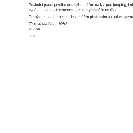
Poslední panel prvního dne byl zaměřen na tzv. gun jumping, tedy
vydáno povolující rozhodnutí ze strany soutěžního úřadu.
Druhý den konference bude zaměřen především na oblast významn
Tiskové oddělení ÚOHS
21/150
sdílet: