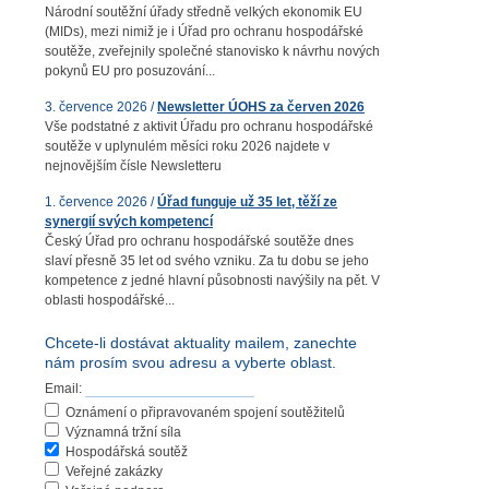
Národní soutěžní úřady středně velkých ekonomik EU
(MIDs), mezi nimiž je i Úřad pro ochranu hospodářské
soutěže, zveřejnily společné stanovisko k návrhu nových
pokynů EU pro posuzování...
3. července 2026 /
Newsletter ÚOHS za červen 2026
Vše podstatné z aktivit Úřadu pro ochranu hospodářské
soutěže v uplynulém měsíci roku 2026 najdete v
nejnovějším čísle Newsletteru
1. července 2026 /
Úřad funguje už 35 let, těží ze
synergií svých kompetencí
Český Úřad pro ochranu hospodářské soutěže dnes
slaví přesně 35 let od svého vzniku. Za tu dobu se jeho
kompetence z jedné hlavní působnosti navýšily na pět. V
oblasti hospodářské...
Chcete-li dostávat aktuality mailem, zanechte
nám prosím svou adresu a vyberte oblast.
Email:
Oznámení o připravovaném spojení soutěžitelů
Významná tržní síla
Hospodářská soutěž
Veřejné zakázky