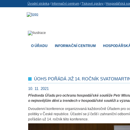
Úvodní stránka
/
Informační centrum
/
Tiskové zprávy
/
Hospodářská so
O ÚŘADU
INFORMAČNÍ CENTRUM
HOSPODÁŘSKÁ
ÚOHS POŘÁDÁ JIŽ 14. ROČNÍK SVATOMART
10. 11. 2021
Předseda Úřadu pro ochranu hospodářské soutěže Petr Mlsn
o nejnovějším dění a trendech v hospodářské soutěži a význam
Dvoudenní konference organizovaná každoročně Úřadem pro ochr
politiky v České republice. Účastní se jí čeští i zahraniční odbo
pořádán už 14. ročník této konference.