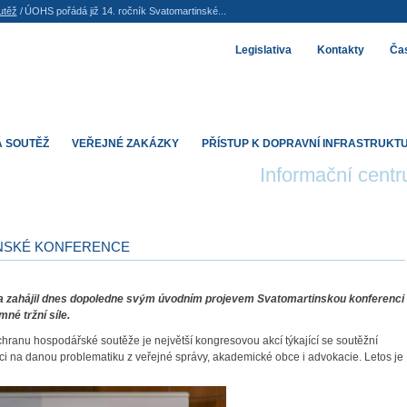
utěž
/
ÚOHS pořádá již 14. ročník Svatomartinské...
Legislativa
Kontakty
Čas
 SOUTĚŽ
VEŘEJNÉ ZAKÁZKY
PŘÍSTUP K DOPRAVNÍ INFRASTRUKT
Informační cent
INSKÉ KONFERENCE
a zahájil dnes dopoledne svým úvodním projevem Svatomartinskou konferenci
né tržní síle.
anu hospodářské soutěže je největší kongresovou akcí týkající se soutěžní
rníci na danou problematiku z veřejné správy, akademické obce i advokacie. Letos je