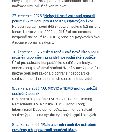
navýšení podílu získá pan J. T. v konečném důsledku
možnost firmu výlučně kontrolovat...
27. července 2026 /
Nejvyšší správní soud potvrdil
pokutu 5,2 milionu pro Asociaci jazykových škol
Nejvyšší správní soud (NSS) potvrdil pokutu 5,2 milionu
korun, kterou v roce 2023 uložil Úřad pro ochranu
hospodářské soutěže (ÚOHS) Asociaci jazykových škol.
Asociace porušila zákon...
16. července 2026 /
Úřad zahájil dvě nová řízení kvůli
možnému porušení pravidel hospodářské soutěže
Úřad pro ochranu hospodářské soutěže v minulých
dnech zahájil dvě nová správní řízení, v nichž prověřuje
možné porušení zákona o ochraně hospodářské
soutěže, případně též unijních soutěžních pravidel
9. července 2026 /
AUMOVIO a TEMB mohou založit
společný podnik
Nizozemská společnost AUMOVIO Global Holding
Netherlands B.V. a čínská TEMB (Hong Kong)
International Development Co., Ltd. mohou založit
společný podnik na výrobu vybraných typů tlakových...
8. července 2026 /
Malé a střední podniky potřebují
otevřený trh, upozorňují soutěžní úřady