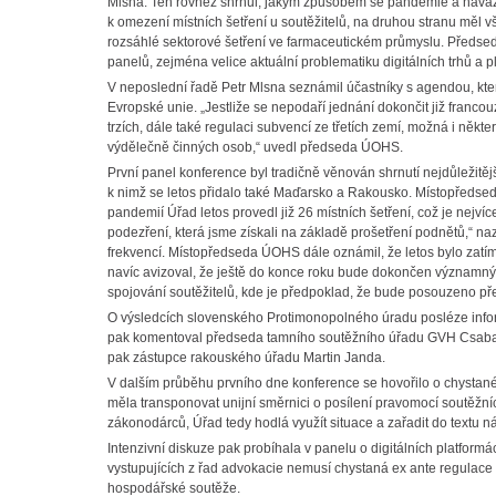
Mlsna. Ten rovněž shrnul, jakým způsobem se pandemie a navazu
k omezení místních šetření u soutěžitelů, na druhou stranu měl v
rozsáhlé sektorové šetření ve farmaceutickém průmyslu. Předsed
panelů, zejména velice aktuální problematiku digitálních trhů a p
V neposlední řadě Petr Mlsna seznámil účastníky s agendou, kter
Evropské unie. „Jestliže se nepodaří jednání dokončit již francou
trzích, dále také regulaci subvencí ze třetích zemí, možná i ně
výdělečně činných osob,“ uvedl předseda ÚOHS.
První panel konference byl tradičně věnován shrnutí nejdůležitěj
k nimž se letos přidalo také Maďarsko a Rakousko. Místopředse
pandemií Úřad letos provedl již 26 místních šetření, což je nejví
podezření, která jsme získali na základě prošetření podnětů,“ na
frekvencí. Místopředseda ÚOHS dále oznámil, že letos bylo zat
navíc avizoval, že ještě do konce roku bude dokončen významný 
spojování soutěžitelů, kde je předpoklad, že bude posouzeno pře
O výsledcích slovenského Protimonopolného úradu posléze infor
pak komentoval předseda tamního soutěžního úřadu GVH Csaba Ba
pak zástupce rakouského úřadu Martin Janda.
V dalším průběhu prvního dne konference se hovořilo o chystané
měla transponovat unijní směrnici o posílení pravomocí soutěžn
zákonodárců, Úřad tedy hodlá využít situace a zařadit do textu 
Intenzivní diskuze pak probíhala v panelu o digitálních platformá
vystupujících z řad advokacie nemusí chystaná ex ante regulace 
hospodářské soutěže.