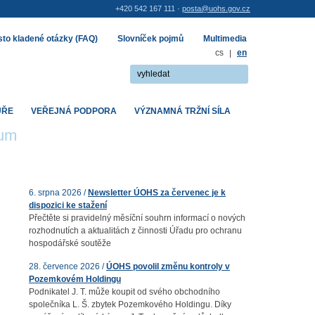
+420 542 167 111 ·
posta@uohs.gov.cz
to kladené otázky (FAQ)
Slovníček pojmů
Multimedia
cs
|
en
UŘE
VEŘEJNÁ PODPORA
VÝZNAMNÁ TRŽNÍ SÍLA
rum
6. srpna 2026 /
Newsletter ÚOHS za červenec je k
dispozici ke stažení
Přečtěte si pravidelný měsíční souhrn informací o nových
rozhodnutích a aktualitách z činnosti Úřadu pro ochranu
hospodářské soutěže
28. července 2026 /
ÚOHS povolil změnu kontroly v
Pozemkovém Holdingu
Podnikatel J. T. může koupit od svého obchodního
společníka L. Š. zbytek Pozemkového Holdingu. Díky