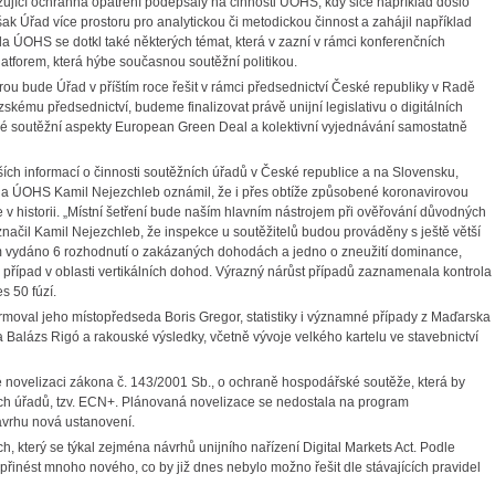
jící ochranná opatření podepsaly na činnosti ÚOHS, kdy sice například došlo
šak Úřad více prostoru pro analytickou či metodickou činnost a zahájil například
a ÚOHS se dotkl také některých témat, která v zazní v rámci konferenčních
latforem, která hýbe současnou soutěžní politikou.
ou bude Úřad v příštím roce řešit v rámci předsednictví České republiky v Radě
zskému předsednictví, budeme finalizovat právě unijní legislativu o digitálních
které soutěžní aspekty European Green Deal a kolektivní vyjednávání samostatně
ších informací o činnosti soutěžních úřadů v České republice a na Slovensku,
da ÚOHS Kamil Nejezchleb oznámil, že i přes obtíže způsobené koronavirovou
ce v historii. „Místní šetření bude naším hlavním nástrojem při ověřování důvodných
značil Kamil Nejezchleb, že inspekce u soutěžitelů budou prováděny s ještě větší
ím vydáno 6 rozhodnutí o zakázaných dohodách a jedno o zneužití dominance,
případ v oblasti vertikálních dohod. Výrazný nárůst případů zaznamenala kontrola
s 50 fúzí.
moval jeho místopředseda Boris Gregor, statistiky i významné případy z Maďarska
lázs Rigó a rakouské výsledky, včetně vývoje velkého kartelu ve stavebnictví
 novelizaci zákona č. 143/2001 Sb., o ochraně hospodářské soutěže, která by
ích úřadů, tzv. ECN+. Plánovaná novelizace se nedostala na program
návrhu nová ustanovení.
ch, který se týkal zejména návrhů unijního nařízení Digital Markets Act. Podle
přinést mnoho nového, co by již dnes nebylo možno řešit dle stávajících pravidel