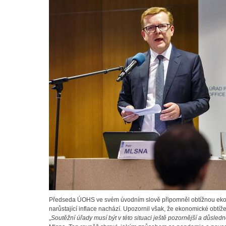
Předseda ÚOHS ve svém úvodním slově připomněl obtížnou ekon
narůstající inflace nachází. Upozornil však, že ekonomické obtí
„
Soutěžní úřady musí být v této situaci ještě pozornější a důsled