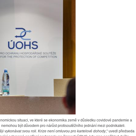
omickou situaci, ve které se ekonomika země v důsledku covidové pandemie a
že nemohou být důvodem pro nárůst protisoutěžního jednání mezi podnikateli.
něji vykonávat svou roli. Krize není omluvou pro kartelové dohody
,“ uvedl předseda