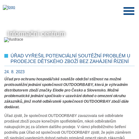
Informační centrum
ÚŘAD VYŘEŠIL POTENCIÁLNÍ SOUTĚŽNÍ PROBLÉM U
PRODEJCE DĚTSKÉHO ZBOŽÍ BEZ ZAHÁJENÍ ŘÍZENÍ
24. 8. 2023
Úřad pro ochranu hospodářské soutěže obdržel stížnost na možné
protisoutěžní jednání společnosti OUTDOORBABY, která je výhradním
distributorem zboží značky Elodie pro Česko a Slovensko. Možné
problematické jednání spočívalo v uzavírání dohod o omezení okruhu
zákazníků, jimž mohli odběratelé společnosti OUTDOORBAY zboží dále
dodávat.
Úřad zjistil, že společnost OUTDOORBABY zavazovala své odběratele
prodávat zboží pouze konečným spotřebitelům, nikoli odběratelům
nakupujícím jej za účelem dalšího prodeje. V rámci předběžného šetření
podnětu pak Úřad od společnosti OUTDOORBABY zjistil, že jejím záměrem
při sjednání uvedených dohod nebylo primárně omezit okruh zákazníků,