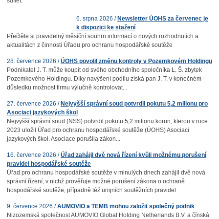
sdílet:
6. srpna 2026 /
Newsletter ÚOHS za červenec je
k dispozici ke stažení
Přečtěte si pravidelný měsíční souhrn informací o nových rozhodnutích a
aktualitách z činnosti Úřadu pro ochranu hospodářské soutěže
28. července 2026 /
ÚOHS povolil změnu kontroly v Pozemkovém Holdingu
Podnikatel J. T. může koupit od svého obchodního společníka L. Š. zbytek
Pozemkového Holdingu. Díky navýšení podílu získá pan J. T. v konečném
důsledku možnost firmu výlučně kontrolovat...
27. července 2026 /
Nejvyšší správní soud potvrdil pokutu 5,2 milionu pro
Asociaci jazykových škol
Nejvyšší správní soud (NSS) potvrdil pokutu 5,2 milionu korun, kterou v roce
2023 uložil Úřad pro ochranu hospodářské soutěže (ÚOHS) Asociaci
jazykových škol. Asociace porušila zákon...
16. července 2026 /
Úřad zahájil dvě nová řízení kvůli možnému porušení
pravidel hospodářské soutěže
Úřad pro ochranu hospodářské soutěže v minulých dnech zahájil dvě nová
správní řízení, v nichž prověřuje možné porušení zákona o ochraně
hospodářské soutěže, případně též unijních soutěžních pravidel
9. července 2026 /
AUMOVIO a TEMB mohou založit společný podnik
Nizozemská společnost AUMOVIO Global Holding Netherlands B.V. a čínská