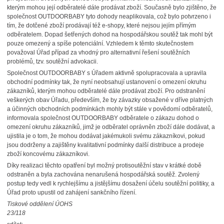
kterým mohou její odběratelé dále prodávat zboží. Současně bylo zjištěno, že
společnost OUTDOORBABY tyto dohody neaplikovala, což bylo potvrzeno i
tím, že dotčené zboží prodávají též e-shopy, které nejsou jejím přímým
odběratelem. Dopad šetřených dohod na hospodářskou soutěž tak mohl být
pouze omezený a spíše potenciální. Vzhledem k těmto skutečnostem
považoval Úřad případ za vhodný pro alternativní řešení soutěžních
problémů, tzv. soutěžní advokacii.
Společnost OUTDOORBABY s Úřadem aktivně spolupracovala a upravila
obchodní podmínky tak, že nyní neobsahují ustanovení o omezení okruhu
zákazníků, kterým mohou odběratelé dále prodávat zboží. Pro odstranění
veškerých obav Úřadu, především, že by závazky obsažené v dříve platných
a účinných obchodních podmínkách mohly být stále v povědomí odběratelů,
informovala společnost OUTDOORBABY odběratele o zákazu dohod o
omezení okruhu zákazníků, jimž je odběratel oprávněn zboží dále dodávat, a
ujistila je o tom, že mohou dodávat jakémukoli svému zákazníkovi, pokud
jsou dodrženy a zajištěny kvalitativní podmínky další distribuce a prodeje
zboží koncovému zákazníkovi.
Díky realizaci těchto opatření byl možný protisoutěžní stav v krátké době
odstraněn a byla zachována nenarušená hospodářská soutěž. Zvolený
postup tedy vedl k rychlejšímu a jistějšímu dosažení účelu soutěžní politiky, a
Úřad proto upustil od zahájení sankčního řízení.
Tiskové oddělení ÚOHS
23/118