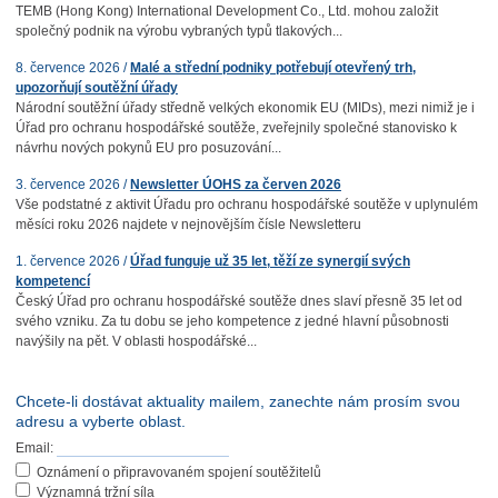
TEMB (Hong Kong) International Development Co., Ltd. mohou založit
společný podnik na výrobu vybraných typů tlakových...
8. července 2026 /
Malé a střední podniky potřebují otevřený trh,
upozorňují soutěžní úřady
Národní soutěžní úřady středně velkých ekonomik EU (MIDs), mezi nimiž je i
Úřad pro ochranu hospodářské soutěže, zveřejnily společné stanovisko k
návrhu nových pokynů EU pro posuzování...
3. července 2026 /
Newsletter ÚOHS za červen 2026
Vše podstatné z aktivit Úřadu pro ochranu hospodářské soutěže v uplynulém
měsíci roku 2026 najdete v nejnovějším čísle Newsletteru
1. července 2026 /
Úřad funguje už 35 let, těží ze synergií svých
kompetencí
Český Úřad pro ochranu hospodářské soutěže dnes slaví přesně 35 let od
svého vzniku. Za tu dobu se jeho kompetence z jedné hlavní působnosti
navýšily na pět. V oblasti hospodářské...
Chcete-li dostávat aktuality mailem, zanechte nám prosím svou
adresu a vyberte oblast.
Email:
Oznámení o připravovaném spojení soutěžitelů
Významná tržní síla