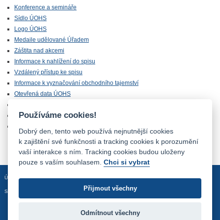
Konference a semináře
Sídlo ÚOHS
Logo ÚOHS
Medaile udělované Úřadem
Záštita nad akcemi
Informace k nahlížení do spisu
Vzdálený přístup ke spisu
Informace k vyznačování obchodního tajemství
Otevřená data ÚOHS
Úřednická zkouška
Používáme cookies!
Chráněná zóna
Majetek ÚOHS nabízený k odprodeji
Dobrý den, tento web používá nejnutnější cookies
k zajištění své funkčnosti a tracking cookies k porozumění
vaší interakce s ním. Tracking cookies budou uloženy
pouze s vaším souhlasem.
Chci si vybrat
Úvodní stránka
Mapa stránek
Prohlášení o přístupnosti
Přijmout všechny
Sledujte nás:
Odmítnout všechny