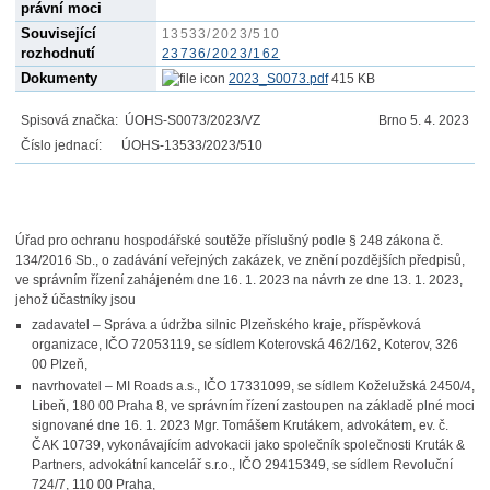
právní moci
Související
13533/2023/510
rozhodnutí
23736/2023/162
Dokumenty
2023_S0073.pdf
415 KB
Spisová značka: ÚOHS-S0073/2023/VZ
Brno 5. 4. 2023
Číslo jednací: ÚOHS-13533/2023/510
Úřad pro ochranu hospodářské soutěže příslušný podle § 248 zákona č.
134/2016 Sb., o zadávání veřejných zakázek, ve znění pozdějších předpisů,
ve správním řízení zahájeném dne 16. 1. 2023 na návrh ze dne 13. 1. 2023,
jehož účastníky jsou
zadavatel – Správa a údržba silnic Plzeňského kraje, příspěvková
organizace, IČO 72053119, se sídlem Koterovská 462/162, Koterov, 326
00 Plzeň,
navrhovatel – MI Roads a.s., IČO 17331099, se sídlem Koželužská 2450/4,
Libeň, 180 00 Praha 8, ve správním řízení zastoupen na základě plné moci
signované dne 16. 1. 2023 Mgr. Tomášem Krutákem, advokátem, ev. č.
ČAK 10739, vykonávajícím advokacii jako společník společnosti Kruták &
Partners, advokátní kancelář s.r.o., IČO 29415349, se sídlem Revoluční
724/7, 110 00 Praha,