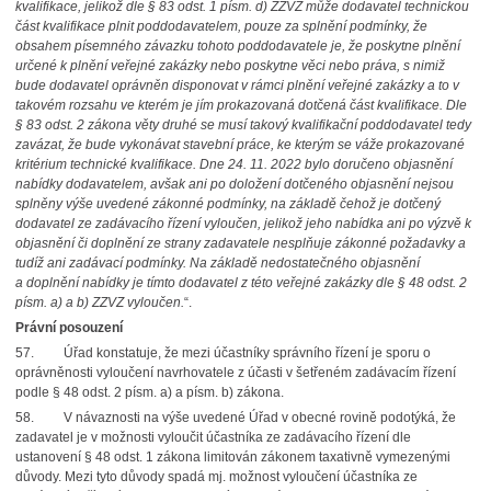
kvalifikace, jelikož dle § 83 odst. 1 písm. d) ZZVZ může dodavatel technickou
část kvalifikace plnit poddodavatelem, pouze za splnění podmínky, že
obsahem písemného závazku tohoto poddodavatele je, že poskytne plnění
určené k plnění veřejné zakázky nebo poskytne věci nebo práva, s nimiž
bude dodavatel oprávněn disponovat v rámci plnění veřejné zakázky a to v
takovém rozsahu ve kterém je jím prokazovaná dotčená část kvalifikace. Dle
§ 83 odst. 2 zákona věty druhé se musí takový kvalifikační poddodavatel tedy
zavázat, že bude vykonávat stavební práce, ke kterým se váže prokazované
kritérium technické kvalifikace. Dne 24. 11. 2022 bylo doručeno objasnění
nabídky dodavatelem, avšak ani po doložení dotčeného objasnění nejsou
splněny výše uvedené zákonné podmínky, na základě čehož je dotčený
dodavatel ze zadávacího řízení vyloučen, jelikož jeho nabídka ani po výzvě k
objasnění či doplnění ze strany zadavatele nesplňuje zákonné požadavky a
tudíž ani zadávací podmínky. Na základě nedostatečného objasnění
a doplnění nabídky je tímto dodavatel z této veřejné zakázky dle § 48 odst. 2
písm. a) a b) ZZVZ vyloučen.
“.
Právní posouzení
57. Úřad konstatuje, že mezi účastníky správního řízení je sporu o
oprávněnosti vyloučení navrhovatele z účasti v šetřeném zadávacím řízení
podle § 48 odst. 2 písm. a) a písm. b) zákona.
58. V návaznosti na výše uvedené Úřad v obecné rovině podotýká, že
zadavatel je v možnosti vyloučit účastníka ze zadávacího řízení dle
ustanovení § 48 odst. 1 zákona limitován zákonem taxativně vymezenými
důvody. Mezi tyto důvody spadá mj. možnost vyloučení účastníka ze