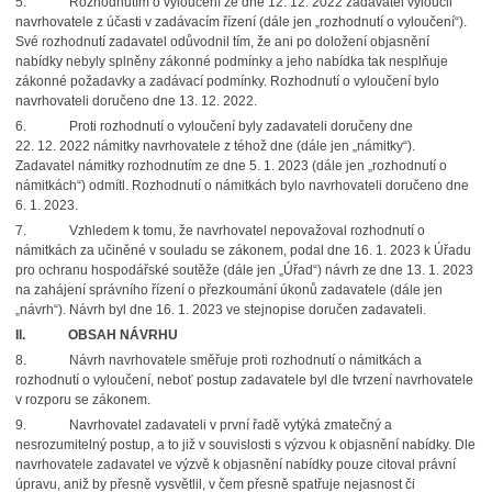
5. Rozhodnutím o vyloučení ze dne 12. 12. 2022 zadavatel vyloučil
navrhovatele z účasti v zadávacím řízení (dále jen „rozhodnutí o vyloučení“).
Své rozhodnutí zadavatel odůvodnil tím, že ani po doložení objasnění
nabídky nebyly splněny zákonné podmínky a jeho nabídka tak nesplňuje
zákonné požadavky a zadávací podmínky. Rozhodnutí o vyloučení bylo
navrhovateli doručeno dne 13. 12. 2022.
6. Proti rozhodnutí o vyloučení byly zadavateli doručeny dne
22. 12. 2022 námitky navrhovatele z téhož dne (dále jen „námitky“).
Zadavatel námitky rozhodnutím ze dne 5. 1. 2023 (dále jen „rozhodnutí o
námitkách“) odmítl. Rozhodnutí o námitkách bylo navrhovateli doručeno dne
6. 1. 2023.
7. Vzhledem k tomu, že navrhovatel nepovažoval rozhodnutí o
námitkách za učiněné v souladu se zákonem, podal dne 16. 1. 2023 k Úřadu
pro ochranu hospodářské soutěže (dále jen „Úřad“) návrh ze dne 13. 1. 2023
na zahájení správního řízení o přezkoumání úkonů zadavatele (dále jen
„návrh“). Návrh byl dne 16. 1. 2023 ve stejnopise doručen zadavateli.
II.
OBSAH NÁVRHU
8. Návrh navrhovatele směřuje proti rozhodnutí o námitkách a
rozhodnutí o vyloučení, neboť postup zadavatele byl dle tvrzení navrhovatele
v rozporu se zákonem.
9. Navrhovatel zadavateli v první řadě vytýká zmatečný a
nesrozumitelný postup, a to již v souvislosti s výzvou k objasnění nabídky. Dle
navrhovatele zadavatel ve výzvě k objasnění nabídky pouze citoval právní
úpravu, aniž by přesně vysvětlil, v čem přesně spatřuje nejasnost či