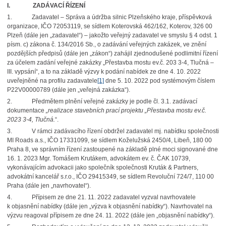
I.
ZADÁVACÍ ŘÍZENÍ
1. Zadavatel – Správa a údržba silnic Plzeňského kraje, příspěvková
organizace, IČO 72053119, se sídlem Koterovská 462/162, Koterov, 326 00
Plzeň (dále jen „zadavatel“) – jakožto veřejný zadavatel ve smyslu § 4 odst. 1
písm. c) zákona č. 134/2016 Sb., o zadávání veřejných zakázek, ve znění
pozdějších předpisů (dále jen „zákon“) zahájil zjednodušené podlimitní řízení
za účelem zadání veřejné zakázky „Přestavba mostu ev.č. 203 3-4, Tlučná –
III. vypsání“, a to na základě výzvy k podání nabídek ze dne 4. 10. 2022
uveřejněné na profilu zadavatele
[1]
dne 5. 10. 2022 pod systémovým číslem
P22V00000789 (dále jen „veřejná zakázka“).
2. Předmětem plnění veřejné zakázky je podle čl. 3.1. zadávací
dokumentace
„realizace stavebních prací projektu „Přestavba mostu ev.č.
2023 3-4, Tlučná.
“.
3. V rámci zadávacího řízení obdržel zadavatel mj. nabídku společnosti
MI Roads a.s., IČO 17331099, se sídlem Koželužská 2450/4, Libeň, 180 00
Praha 8, ve správním řízení zastoupené na základě plné moci signované dne
16. 1. 2023 Mgr. Tomášem Krutákem, advokátem ev. č. ČAK 10739,
vykonávajícím advokacii jako společník společnosti Kruták & Partners,
advokátní kancelář s.r.o., IČO 29415349, se sídlem Revoluční 724/7, 110 00
Praha (dále jen „navrhovatel“).
4. Přípisem ze dne 21. 11. 2022 zadavatel vyzval navrhovatele
k objasnění nabídky (dále jen „výzva k objasnění nabídky“). Navrhovatel na
výzvu reagoval přípisem ze dne 24. 11. 2022 (dále jen „objasnění nabídky“).