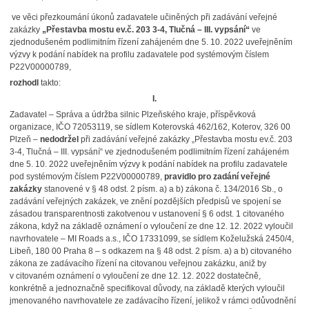
ve věci přezkoumání úkonů zadavatele učiněných při zadávání veřejné
zakázky
„Přestavba mostu ev.č. 203 3-4, Tlučná – III. vypsání“
ve
zjednodušeném podlimitním řízení zahájeném dne 5. 10. 2022 uveřejněním
výzvy k podání nabídek na profilu zadavatele pod systémovým číslem
P22V00000789,
rozhodl
takto:
I.
Zadavatel – Správa a údržba silnic Plzeňského kraje, příspěvková
organizace, IČO 72053119, se sídlem Koterovská 462/162, Koterov, 326 00
Plzeň –
nedodržel
při zadávání veřejné zakázky „Přestavba mostu ev.č. 203
3-4, Tlučná – III. vypsání“ ve zjednodušeném podlimitním řízení zahájeném
dne 5. 10. 2022 uveřejněním výzvy k podání nabídek na profilu zadavatele
pod systémovým číslem P22V00000789,
pravidlo pro zadání veřejné
zakázky
stanovené v § 48 odst. 2 písm. a) a b) zákona č. 134/2016 Sb., o
zadávání veřejných zakázek, ve znění pozdějších předpisů ve spojení se
zásadou transparentnosti zakotvenou v ustanovení § 6 odst. 1 citovaného
zákona, když na základě oznámení o vyloučení ze dne 12. 12. 2022 vyloučil
navrhovatele – MI Roads a.s., IČO 17331099, se sídlem Koželužská 2450/4,
Libeň, 180 00 Praha 8 – s odkazem na § 48 odst. 2 písm. a) a b) citovaného
zákona ze zadávacího řízení na citovanou veřejnou zakázku, aniž by
v citovaném oznámení o vyloučení ze dne 12. 12. 2022 dostatečně,
konkrétně a jednoznačně specifikoval důvody, na základě kterých vyloučil
jmenovaného navrhovatele ze zadávacího řízení, jelikož v rámci odůvodnění