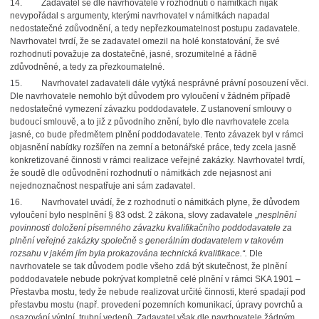
14. Zadavatel se dle navrhovatele v rozhodnutí o námitkách nijak
nevypořádal s argumenty, kterými navrhovatel v námitkách napadal
nedostatečné zdůvodnění, a tedy nepřezkoumatelnost postupu zadavatele.
Navrhovatel tvrdí, že se zadavatel omezil na holé konstatování, že své
rozhodnutí považuje za dostatečné, jasné, srozumitelné a řádně
zdůvodněné, a tedy za přezkoumatelné.
15. Navrhovatel zadavateli dále vytýká nesprávné právní posouzení věci.
Dle navrhovatele nemohlo být důvodem pro vyloučení v žádném případě
nedostatečné vymezení závazku poddodavatele. Z ustanovení smlouvy o
budoucí smlouvě, a to již z původního znění, bylo dle navrhovatele zcela
jasné, co bude předmětem plnění poddodavatele. Tento závazek byl v rámci
objasnění nabídky rozšířen na zemní a betonářské práce, tedy zcela jasně
konkretizované činnosti v rámci realizace veřejné zakázky. Navrhovatel tvrdí,
že soudě dle odůvodnění rozhodnutí o námitkách zde nejasnost ani
nejednoznačnost nespatřuje ani sám zadavatel.
16. Navrhovatel uvádí, že z rozhodnutí o námitkách plyne, že důvodem
vyloučení bylo nesplnění § 83 odst. 2 zákona, slovy zadavatele „
nesplnění
povinnosti doložení písemného závazku kvalifikačního poddodavatele za
plnění veřejné zakázky společně s generálním dodavatelem v takovém
rozsahu v jakém jím byla prokazována technická kvalifikace.“.
Dle
navrhovatele se tak důvodem podle všeho zdá být skutečnost, že plnění
poddodavatele nebude pokrývat kompletně celé plnění v rámci SKA 1901 –
Přestavba mostu, tedy že nebude realizovat určité činnosti, které spadají pod
přestavbu mostu (např. provedení pozemních komunikací, úpravy povrchů a
osazování výplní, trubní vedení). Zadavatel však dle navrhovatele žádným