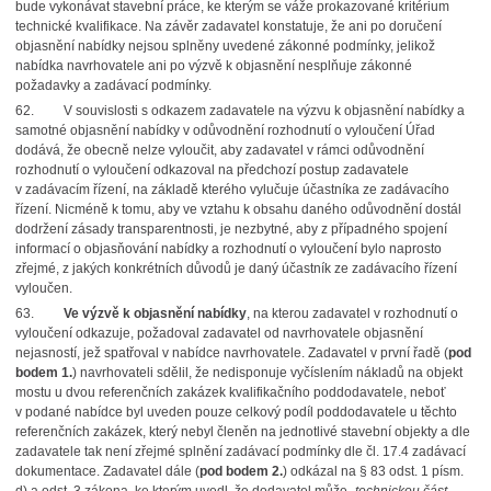
bude vykonávat stavební práce, ke kterým se váže prokazované kritérium
technické kvalifikace. Na závěr zadavatel konstatuje, že ani po doručení
objasnění nabídky nejsou splněny uvedené zákonné podmínky, jelikož
nabídka navrhovatele ani po výzvě k objasnění nesplňuje zákonné
požadavky a zadávací podmínky.
62. V souvislosti s odkazem zadavatele na výzvu k objasnění nabídky a
samotné objasnění nabídky v odůvodnění rozhodnutí o vyloučení Úřad
dodává, že obecně nelze vyloučit, aby zadavatel v rámci odůvodnění
rozhodnutí o vyloučení odkazoval na předchozí postup zadavatele
v zadávacím řízení, na základě kterého vylučuje účastníka ze zadávacího
řízení. Nicméně k tomu, aby ve vztahu k obsahu daného odůvodnění dostál
dodržení zásady transparentnosti, je nezbytné, aby z případného spojení
informací o objasňování nabídky a rozhodnutí o vyloučení bylo naprosto
zřejmé, z jakých konkrétních důvodů je daný účastník ze zadávacího řízení
vyloučen.
63.
Ve výzvě k objasnění nabídky
, na kterou zadavatel v rozhodnutí o
vyloučení odkazuje, požadoval zadavatel od navrhovatele objasnění
nejasností, jež spatřoval v nabídce navrhovatele. Zadavatel v první řadě (
pod
bodem 1.
) navrhovateli sdělil, že nedisponuje vyčíslením nákladů na objekt
mostu u dvou referenčních zakázek kvalifikačního poddodavatele, neboť
v podané nabídce byl uveden pouze celkový podíl poddodavatele u těchto
referenčních zakázek, který nebyl členěn na jednotlivé stavební objekty a dle
zadavatele tak není zřejmé splnění zadávací podmínky dle čl. 17.4 zadávací
dokumentace. Zadavatel dále (
pod bodem 2.
) odkázal na § 83 odst. 1 písm.