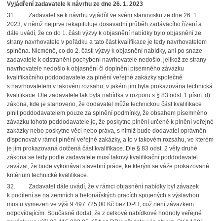
Vyjádření zadavatele k návrhu ze dne 26. 1. 2023
31. Zadavatel se k návrhu vyjádřil ve svém stanovisku ze dne 26. 1.
2023, v němž nejprve rekapituluje dosavadní průběh zadávacího řízení a
dále uvádí, že co do 1. části výzvy k objasnění nabídky bylo objasnění ze
strany navrhovatele v pořádku a tato část kvalifikace je tedy navrhovatelem
splněna. Nicméně, co do 2. části výzvy k objasnění nabídky, ani po snaze
zadavatele k odstranění pochybení navrhovatele nedošlo, jelikož ze strany
navrhovatele nedošlo k objasnění či doplnění písemného závazku
kvalifikačního poddodavatele za plnění veřejné zakázky společně
s navrhovatelem v takovém rozsahu, v jakém jím byla prokazována technická
kvalifikace. Dle zadavatele tak byla nabídka v rozporu s § 83 odst. 1 písm. d)
zákona, kde je stanoveno, že dodavatel může technickou část kvalifikace
plnit poddodavatelem pouze za splnění podmínky, že obsahem písemného
závazku tohoto poddodavatele je, že poskytne plnění určené k plnění veřejné
zakázky nebo poskytne věci nebo práva, s nimiž bude dodavatel oprávněn
disponovat v rámci plnění veřejné zakázky, a to v takovém rozsahu, ve kterém
je jím prokazovaná dotčená část kvalifikace. Dle § 83 odst. 2 věty druhé
zákona se tedy podle zadavatele musí takový kvalifikační poddodavatel
zavázat, že bude vykonávat stavební práce, ke kterým se váže prokazované
kritérium technické kvalifikace.
32. Zadavatel dále uvádí, že v rámci objasnění nabídky byl závazek
k podílení se na zemních a betonářských pracích spojených s výstavbou
mostu vymezen ve výši 9 497 725,00 Kč bez DPH, což není závazkem
odpovídajícím. Současně dodal, že z celkové nabídkové hodnoty veřejné