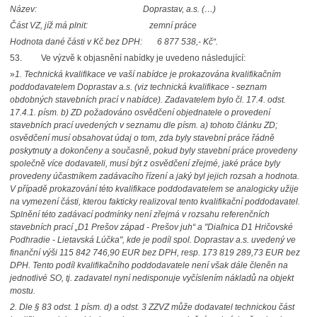
Název: Doprastav, a.s. (…)
Část VZ, jíž má plnit: zemní práce
Hodnota dané části v Kč bez DPH: 6 877 538,- Kč“.
53. Ve výzvě k objasnění nabídky je uvedeno následující:
»
1. Technická kvalifikace ve vaší nabídce je prokazována kvalifikačním
poddodavatelem Doprastav a.s. (viz technická kvalifikace - seznam
obdobných stavebních prací v nabídce). Zadavatelem bylo čl. 17.4. odst.
17.4.1. písm. b) ZD požadováno osvědčení objednatele o provedení
stavebních prací uvedených v seznamu dle písm. a) tohoto článku ZD;
osvědčení musí obsahovat údaj o tom, zda byly stavební práce řádně
poskytnuty a dokončeny a současně, pokud byly stavební práce provedeny
společně více dodavateli, musí být z osvědčení zřejmé, jaké práce byly
provedeny účastníkem zadávacího řízení a jaký byl jejich rozsah a hodnota.
V případě prokazování této kvalifikace poddodavatelem se analogicky užije
na vymezení části, kterou fakticky realizoval tento kvalifikační poddodavatel.
Splnění této zadávací podmínky není zřejmá v rozsahu referenčních
stavebních prací „D1 Prešov západ - Prešov juh“ a "Diaľnica D1 Hričovské
Podhradie - Lietavská Lúčka", kde je podíl spol. Doprastav a.s. uvedený ve
finanční výši 115 842 746,90 EUR bez DPH, resp. 173 819 289,73 EUR bez
DPH. Tento podíl kvalifikačního poddodavatele není však dále členěn na
jednotlivé SO, tj. zadavatel nyní nedisponuje vyčíslením nákladů na objekt
mostu.
2. Dle § 83 odst. 1 písm. d) a odst. 3 ZZVZ může dodavatel technickou část