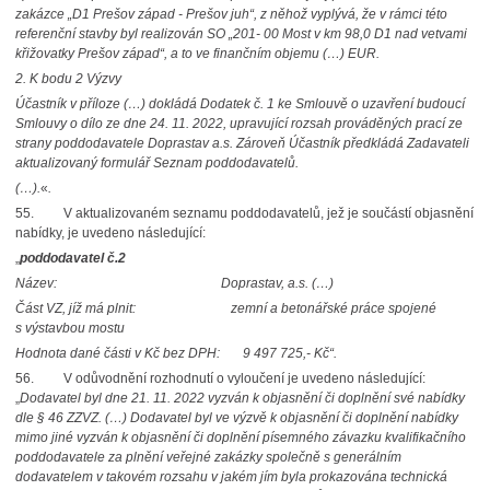
zakázce „D1 Prešov západ - Prešov juh“, z něhož vyplývá, že v rámci této
referenční stavby byl realizován SO „201- 00 Most v km 98,0 D1 nad vetvami
křižovatky Prešov západ“, a to ve finančním objemu (…) EUR.
2. K bodu 2 Výzvy
Účastník v příloze (…) dokládá Dodatek č. 1 ke Smlouvě o uzavření budoucí
Smlouvy o dílo ze dne 24. 11. 2022, upravující rozsah prováděných prací ze
strany poddodavatele Doprastav a.s. Zároveň Účastník předkládá Zadavateli
aktualizovaný formulář Seznam poddodavatelů.
(…).
«
.
55. V aktualizovaném seznamu poddodavatelů, jež je součástí objasnění
nabídky, je uvedeno následující:
„
poddodavatel č.2
Název: Doprastav, a.s. (…)
Část VZ, jíž má plnit: zemní a betonářské práce spojené
s výstavbou mostu
Hodnota dané části v Kč bez DPH: 9 497 725,- Kč“.
56. V odůvodnění rozhodnutí o vyloučení je uvedeno následující:
„
Dodavatel byl dne 21. 11. 2022 vyzván k objasnění či doplnění své nabídky
dle § 46 ZZVZ. (…) Dodavatel byl ve výzvě k objasnění či doplnění nabídky
mimo jiné vyzván k objasnění či doplnění písemného závazku kvalifikačního
poddodavatele za plnění veřejné zakázky společně s generálním
dodavatelem v takovém rozsahu v jakém jím byla prokazována technická