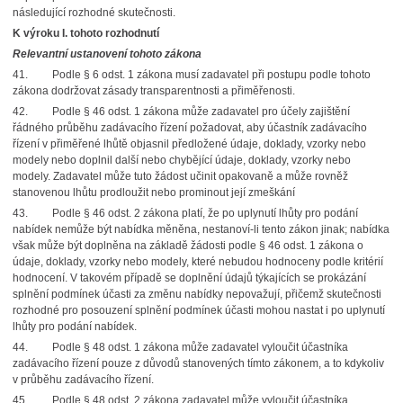
následující rozhodné skutečnosti.
K výroku I. tohoto rozhodnutí
Relevantní ustanovení tohoto zákona
41. Podle § 6 odst. 1 zákona musí zadavatel při postupu podle tohoto
zákona dodržovat zásady transparentnosti a přiměřenosti.
42. Podle § 46 odst. 1 zákona může zadavatel pro účely zajištění
řádného průběhu zadávacího řízení požadovat, aby účastník zadávacího
řízení v přiměřené lhůtě objasnil předložené údaje, doklady, vzorky nebo
modely nebo doplnil další nebo chybějící údaje, doklady, vzorky nebo
modely. Zadavatel může tuto žádost učinit opakovaně a může rovněž
stanovenou lhůtu prodloužit nebo prominout její zmeškání
43. Podle § 46 odst. 2 zákona platí, že po uplynutí lhůty pro podání
nabídek nemůže být nabídka měněna, nestanoví-li tento zákon jinak; nabídka
však může být doplněna na základě žádosti podle § 46 odst. 1 zákona o
údaje, doklady, vzorky nebo modely, které nebudou hodnoceny podle kritérií
hodnocení. V takovém případě se doplnění údajů týkajících se prokázání
splnění podmínek účasti za změnu nabídky nepovažují, přičemž skutečnosti
rozhodné pro posouzení splnění podmínek účasti mohou nastat i po uplynutí
lhůty pro podání nabídek.
44. Podle § 48 odst. 1 zákona může zadavatel vyloučit účastníka
zadávacího řízení pouze z důvodů stanovených tímto zákonem, a to kdykoliv
v průběhu zadávacího řízení.
45. Podle § 48 odst. 2 zákona zadavatel může vyloučit účastníka