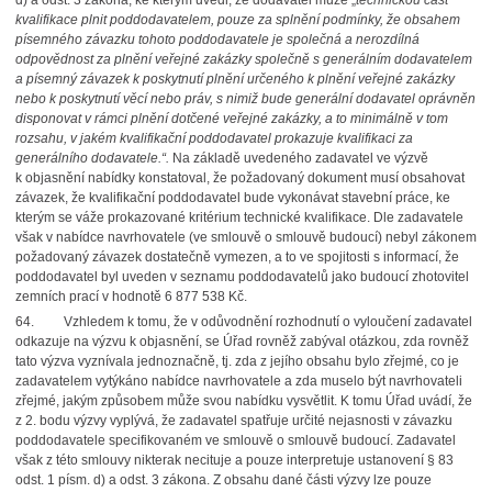
d) a odst. 3 zákona, ke kterým uvedl, že dodavatel může „
technickou část
kvalifikace plnit poddodavatelem, pouze za splnění podmínky, že obsahem
písemného závazku tohoto poddodavatele je společná a nerozdílná
odpovědnost za plnění veřejné zakázky společně s generálním dodavatelem
a písemný závazek k poskytnutí plnění určeného k plnění veřejné zakázky
nebo k poskytnutí věcí nebo práv, s nimiž bude generální dodavatel oprávněn
disponovat v rámci plnění dotčené veřejné zakázky, a to minimálně v tom
rozsahu, v jakém kvalifikační poddodavatel prokazuje kvalifikaci za
generálního dodavatele.“.
Na základě uvedeného zadavatel ve výzvě
k objasnění nabídky konstatoval, že požadovaný dokument musí obsahovat
závazek, že kvalifikační poddodavatel bude vykonávat stavební práce, ke
kterým se váže prokazované kritérium technické kvalifikace. Dle zadavatele
však v nabídce navrhovatele (ve smlouvě o smlouvě budoucí) nebyl zákonem
požadovaný závazek dostatečně vymezen, a to ve spojitosti s informací, že
poddodavatel byl uveden v seznamu poddodavatelů jako budoucí zhotovitel
zemních prací v hodnotě 6 877 538 Kč.
64. Vzhledem k tomu, že v odůvodnění rozhodnutí o vyloučení zadavatel
odkazuje na výzvu k objasnění, se Úřad rovněž zabýval otázkou, zda rovněž
tato výzva vyznívala jednoznačně, tj. zda z jejího obsahu bylo zřejmé, co je
zadavatelem vytýkáno nabídce navrhovatele a zda muselo být navrhovateli
zřejmé, jakým způsobem může svou nabídku vysvětlit. K tomu Úřad uvádí, že
z 2. bodu výzvy vyplývá, že zadavatel spatřuje určité nejasnosti v závazku
poddodavatele specifikovaném ve smlouvě o smlouvě budoucí. Zadavatel
však z této smlouvy nikterak necituje a pouze interpretuje ustanovení § 83
odst. 1 písm. d) a odst. 3 zákona. Z obsahu dané části výzvy lze pouze