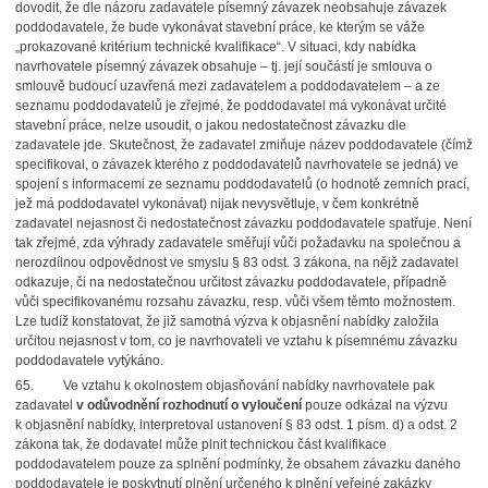
dovodit, že dle názoru zadavatele písemný závazek neobsahuje závazek
poddodavatele, že bude vykonávat stavební práce, ke kterým se váže
„prokazované kritérium technické kvalifikace“. V situaci, kdy nabídka
navrhovatele písemný závazek obsahuje – tj. její součástí je smlouva o
smlouvě budoucí uzavřená mezi zadavatelem a poddodavatelem – a ze
seznamu poddodavatelů je zřejmé, že poddodavatel má vykonávat určité
stavební práce, nelze usoudit, o jakou nedostatečnost závazku dle
zadavatele jde. Skutečnost, že zadavatel zmiňuje název poddodavatele (čímž
specifikoval, o závazek kterého z poddodavatelů navrhovatele se jedná) ve
spojení s informacemi ze seznamu poddodavatelů (o hodnotě zemních prací,
jež má poddodavatel vykonávat) nijak nevysvětluje, v čem konkrétně
zadavatel nejasnost či nedostatečnost závazku poddodavatele spatřuje. Není
tak zřejmé, zda výhrady zadavatele směřují vůči požadavku na společnou a
nerozdílnou odpovědnost ve smyslu § 83 odst. 3 zákona, na nějž zadavatel
odkazuje, či na nedostatečnou určitost závazku poddodavatele, případně
vůči specifikovanému rozsahu závazku, resp. vůči všem těmto možnostem.
Lze tudíž konstatovat, že již samotná výzva k objasnění nabídky založila
určitou nejasnost v tom, co je navrhovateli ve vztahu k písemnému závazku
poddodavatele vytýkáno.
65. Ve vztahu k okolnostem objasňování nabídky navrhovatele pak
zadavatel
v odůvodnění rozhodnutí o vyloučení
pouze odkázal na výzvu
k objasnění nabídky, interpretoval ustanovení § 83 odst. 1 písm. d) a odst. 2
zákona tak, že dodavatel může plnit technickou část kvalifikace
poddodavatelem pouze za splnění podmínky, že obsahem závazku daného
poddodavatele je poskytnutí plnění určeného k plnění veřejné zakázky