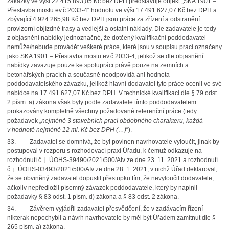
zakázky ve výši 22 415 893,05 Kč bez DPH představuje objekt „SKA 1901 –
Přestavba mostu ev.č.2033-4“ hodnotu ve výši 17 491 627,07 Kč bez DPH a
zbývající 4 924 265,98 Kč bez DPH jsou práce za zřízení a odstranění
provizorní objízdné trasy a vedlejší a ostatní náklady. Dle zadavatele je tedy
z objasnění nabídky jednoznačné, že dotčený kvalifikační poddodavatel
nemůže/nebude provádět veškeré práce, které jsou v soupisu prací označeny
jako SKA 1901 – Přestavba mostu ev.č.2033-4, jelikož se dle objasnění
nabídky zavazuje pouze ke spolupráci právě pouze na zemních a
betonářských pracích a současně neodpovídá ani hodnota
poddodavatelského závazku, jelikož hlavní dodavatel tyto práce ocenil ve své
nabídce na 17 491 627,07 Kč bez DPH. V technické kvalifikaci dle § 79 odst.
2 písm. a) zákona však byly podle zadavatele tímto poddodavatelem
prokazovány kompletně všechny požadované referenční práce (tedy
požadavek „
nejméně 3 stavebních prací obdobného charakteru, každá
v hodnotě nejméně 12 mi. Kč bez DPH (…)
“).
33. Zadavatel se domnívá, že byl povinen navrhovatele vyloučit, jinak by
postupoval v rozporu s rozhodovací praxí Úřadu, k čemuž odkazuje na
rozhodnutí č. j. ÚOHS-39490/2021/500/AIv ze dne 23. 11. 2021 a rozhodnutí
č. j. ÚOHS-03493/2021/500/AIv ze dne 28. 1. 2021, v nichž Úřad deklaroval,
že se obviněný zadavatel dopustil přestupku tím, že nevyloučil dodavatele,
ačkoliv nepředložil písemný závazek poddodavatele, který by naplnil
požadavky § 83 odst. 1 písm. d) zákona a § 83 odst. 2 zákona.
34. Závěrem vyjádřil zadavatel přesvědčení, že v zadávacím řízení
nikterak nepochybil a návrh navrhovatele by měl být Úřadem zamítnut dle §
265 písm. a) zákona.