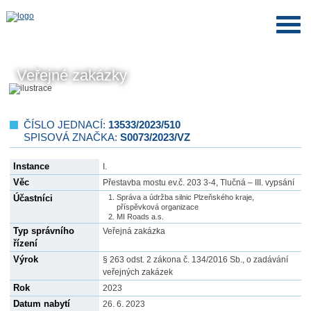
Veřejné zakázky
ČÍSLO JEDNACÍ:
13533/2023/510
SPISOVÁ ZNAČKA:
S0073/2023/VZ
Instance
I.
Věc
Přestavba mostu ev.č. 203 3-4, Tlučná – III. vypsání
Účastníci
Správa a údržba silnic Plzeňského kraje,
příspěvková organizace
MI Roads a.s.
Typ správního
Veřejná zakázka
řízení
Výrok
§ 263 odst. 2 zákona č. 134/2016 Sb., o zadávání
veřejných zakázek
Rok
2023
Datum nabytí
26. 6. 2023