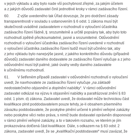
v jejich výkladu a aby bylo nade vší pochybnost zřejmé, za jakým účelem
a z jakých důvodů zadavatel činil jednotlivé kroky v rámci zadávacího řízení.
60. Z výše uvedeného tak Úřad dovozuje, že pro dodržení zásady
transparentnosti v souladu s ustanovením § 6 odst. 1 zákona musí být
skutečnosti uváděné zadavatelem v rozhodnutí o vyloučení účastníka
zadávacího řízení řádně, tj. srozumitelně a určitě popsány tak, aby bylo toto
rozhodnutí zpětně přezkoumatelné, jasné a srozumitelné. Odůvodnění
rozhodnutí o vyloučení účastníka zadávacího řízení uvedené v rozhodnutí
o vyloučení účastníka zadávacího řízení tudíž musí být učiněno tak, aby
z jeho výkladu bylo nanejvýše jasné, z jakého konkrétního důvodu (případně
důvodů) zadavatel daného dodavatele ze zadávacího řízení vylučuje a z jeho
odůvodnění musí být patrné, jaké úvahy vedly daného zadavatele
k učiněnému rozhodnutí.
61. V šetřeném případě zadavatel v odůvodnění rozhodnutí o vyloučení
uvedl, že navrhovatele ze zadávacího řízení vylučuje „
na základě
nedostatečného objasnění a doplnění nabídky
“. V rámci odůvodnění
zadavatel odkázal na výzvu k objasnění nabídky a parafrázoval znění § 83
odst. 1 písm. d) zákona. Zadavatel uvedl, že dodavatel může technickou část
kvalifikace plnit poddodavatelem pouze tehdy, je-li obsahem písemného
závazku poddodavatele, že poskytne plnění určené k plnění veřejné zakázky
nebo poskytne věci nebo práva, s nimiž bude dodavatel oprávněn disponovat
v rámci plnění veřejné zakázky, a to v takovém rozsahu, ve kterém je jím
prokazována dotčená část kvalifikace. Dále, s odkazem na § 83 odst. 2
zákona, zadavatel uvedl, že se „
kvalifikační
poddodavatel
“ musí zavázat, že