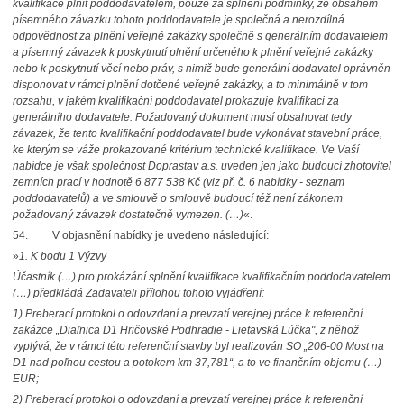
kvalifikace plnit poddodavatelem, pouze za splnění podmínky, že obsahem
písemného závazku tohoto poddodavatele je společná a nerozdílná
odpovědnost za plnění veřejné zakázky společně s generálním dodavatelem
a písemný závazek k poskytnutí plnění určeného k plnění veřejné zakázky
nebo k poskytnutí věcí nebo práv, s nimiž bude generální dodavatel oprávněn
disponovat v rámci plnění dotčené veřejné zakázky, a to minimálně v tom
rozsahu, v jakém kvalifikační poddodavatel prokazuje kvalifikaci za
generálního dodavatele. Požadovaný dokument musí obsahovat tedy
závazek, že tento kvalifikační poddodavatel bude vykonávat stavební práce,
ke kterým se váže prokazované kritérium technické kvalifikace. Ve Vaší
nabídce je však společnost Doprastav a.s. uveden jen jako budoucí zhotovitel
zemních prací v hodnotě 6 877 538 Kč (viz př. č. 6 nabídky - seznam
poddodavatelů) a ve smlouvě o smlouvě budoucí též není zákonem
požadovaný závazek dostatečně vymezen. (…)
«.
54. V objasnění nabídky je uvedeno následující:
»
1. K bodu 1 Výzvy
Účastník (…) pro prokázání splnění kvalifikace kvalifikačním poddodavatelem
(…) předkládá Zadavateli přílohou tohoto vyjádření:
1) Preberací protokol o odovzdaní a prevzatí verejnej práce k referenční
zakázce „Diaľnica D1 Hričovské Podhradie - Lietavská Lúčka", z něhož
vyplývá, že v rámci této referenční stavby byl realizován SO „206-00 Most na
D1 nad poľnou cestou a potokem km 37,781“, a to ve finančním objemu (…)
EUR;
2) Preberací protokol o odovzdaní a prevzatí verejnej práce k referenční