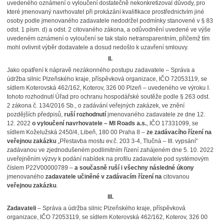
uvedeného oznámení o vyloučení dostatečně nekonkretizoval důvody, pro
které jmenovaný navrhovatel při prokázání kvalifikace prostřednictvím jiné
osoby podle jmenovaného zadavatele nedodržel podmínky stanovené v § 83
odst. 1 písm. d) a odst. 2 citovaného zákona, a odůvodnění uvedené ve výše
uvedeném oznámení o vyloučení se tak stalo netransparentním, přičemž tím
mohl ovlivnit výběr dodavatele a dosud nedošlo k uzavření smlouvy.
II.
Jako opatření k nápravě nezákonného postupu zadavatele – Správa a
údržba silnic Plzeňského kraje, příspěvková organizace, IČO 72053119, se
sídlem Koterovská 462/162, Koterov, 326 00 Plzeň – uvedeného ve výroku I.
tohoto rozhodnutí Úřad pro ochranu hospodářské soutěže podle § 263 odst.
2 zákona č. 134/2016 Sb., o zadávání veřejných zakázek, ve znění
pozdějších předpisů,
ruší rozhodnutí
jmenovaného zadavatele ze dne 12.
12. 2022
o vyloučení navrhovatele – MI Roads a.s.
, IČO 17331099, se
sídlem Koželužská 2450/4, Libeň, 180 00 Praha 8 –
ze zadávacího řízení na
veřejnou zakázku
„Přestavba mostu ev.č. 203 3-4, Tlučná – III. vypsání“
zadávanou ve zjednodušeném podlimitním řízení zahájeném dne 5. 10. 2022
uveřejněním výzvy k podání nabídek na profilu zadavatele pod systémovým
číslem P22V00000789 –
a současně ruší i všechny následné úkony
jmenovaného
zadavatele učiněné v zadávacím řízení na
citovanou
veřejnou zakázku
.
III.
Zadavateli
– Správa a údržba silnic Plzeňského kraje, příspěvková
organizace, IČO 72053119, se sídlem Koterovská 462/162, Koterov, 326 00