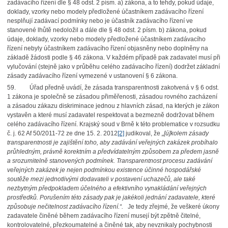
zadávacího řízení dle § 48 odst. 2 písm. a) zákona, a to tehdy, pokud údaje,
doklady, vzorky nebo modely předložené účastníkem zadávacího řízení
nesplňují zadávací podmínky nebo je účastník zadávacího řízení ve
stanovené lhůtě nedoložil a dále dle § 48 odst. 2 písm. b) zákona, pokud
údaje, doklady, vzorky nebo modely předložené účastníkem zadávacího
řízení nebyly účastníkem zadávacího řízení objasněny nebo doplněny na
základě žádosti podle § 46 zákona. V každém případě pak zadavatel musí při
vylučování (stejně jako v průběhu celého zadávacího řízení) dodržet základní
zásady zadávacího řízení vymezené v ustanovení § 6 zákona.
59. Úřad předně uvádí, že zásada transparentnosti zakotvená v § 6 odst.
1 zákona je společně se zásadou přiměřenosti, zásadou rovného zacházení
a zásadou zákazu diskriminace jednou z hlavních zásad, na kterých je zákon
vystavěn a které musí zadavatel respektovat a bezmezně dodržovat během
celého zadávacího řízení. Krajský soud v Brně k této problematice v rozsudku
č. j. 62 Af 50/2011-72 ze dne 15. 2. 2012
[2]
judikoval, že
„[ú]kolem zásady
transparentnosti je zajištění toho, aby zadávání veřejných zakázek probíhalo
průhledným, právně korektním a předvídatelným způsobem za předem jasně
a srozumitelně stanovených podmínek. Transparentnost procesu zadávání
veřejných zakázek je nejen podmínkou existence účinné hospodářské
soutěže mezi jednotlivými dodavateli v postavení uchazečů, ale také
nezbytným předpokladem účelného a efektivního vynakládání veřejných
prostředků. Porušením této zásady pak je jakékoli jednání zadavatele, které
způsobuje nečitelnost zadávacího řízení.“.
Je tedy zřejmé, že veškeré úkony
zadavatele činěné během zadávacího řízení musejí být zpětně čitelné,
kontrolovatelné, přezkoumatelné a činěné tak, aby nevznikaly pochybnosti