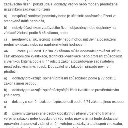
zadávacího řízení, pokud údaje, doklady, vzorky nebo modely předložené
účastníkem zadávacího řízení
a) nesplňují zadávací podmínky nebo je účastník zadávacího řízení ve
stanovené lhůtě nedoložil,
b) nebyly účastníkem zadávacího řízení objasněny nebo doplněny na
základě žádosti podle § 46 zákona, nebo
c) neodpovídají skutečnosti a měly nebo mohou mít vliv na posouzení
podmínek účasti nebo na naplnění kritérií hodnocení.
46. Podle § 83 odst. 1 písm. d) zákona může dodavatel prokázat určitou
část ekonomické kvalifikace, technické kvalifikace nebo profesní způsobilosti
s výjimkou kritéria podle § 77 odst. 1 zákona požadované zadavatelem
prostřednictvím jiných osob. Dodavatel je v takovém případě povinen
předložit
a) doklady prokazující splnění profesní způsobilosti podle § 77 odst. 1
zákona jinou osobou,
b) doklady prokazující splnění chybějící části kvalifikace prostřednictvím
jiné osoby,
c) doklady o splnění základní způsobilosti podle § 74 zákona jinou osobou
a
d) písemný závazek jiné osoby k poskytnutí plnění určeného k plnění
veřejné zakázky nebo k poskytnutí věcí nebo práv, s nimiž bude dodavatel
oprávněn disponovat v rámci plnění veřejné zakázky, a to alespoň v rozsahu,