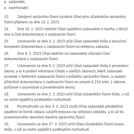
zadavatel,
navrhovatel.
23. Zahájení správního řízení oznámil Úřad jeho účastníkům správního
řízení přípisem ze dne 19. 1. 2023.
24. Dne 26. 1. 2023 obdržel Úřad vyjádření zadavatele k návrhu z téhož
dne a část dokumentace o zadávacím řízení.
25. Usnesením ze dne 3. 2. 2023 určil Úřad zadavateli lhůtu k doručení
kompletní dokumentace o zadávacím řízení na veřejnou zakázku.
26. Dne 9. 2. 2023 Úřad obdržel od zadavatele zbývající část
dokumentace o zadávacím řízení.
27. Usnesením ze dne 9. 2. 2023 určil Úřad zadavateli lhůtu k provedení
úkonu, a to k podání informace Úřadu o dalších úkonech, které zadavatel
provede v šetřeném zadávacím řízení v průběhu správního řízení, a zaslání
příslušné dokumentace o zadávacím řízení ve smyslu § 216 odst. 1 zákona
pořízené v souvislosti s provedenými úkony.
28. Usnesením ze dne 2. 3. 2023 určil Úřad účastníkům řízení lhůtu, v níž
se mohli vyjádřit k podkladům rozhodnutí.
29. Rozhodnutím ze dne 3. 3. 2023 uložil Úřad zadavateli předběžné
opatření ve formě zákazu uzavřít smlouvu na veřejnou zakázku, a to až do
pravomocného skončení daného správního řízení.
30. Usnesením ze dne 27. 3. 2023 určil Úřad účastníkům řízení novou
lhůtu, v níž se mohli vyjádřit k podkladům rozhodnutí.