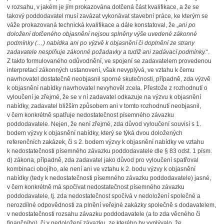
v rozsahu, v jakém je jím prokazována dotčená část kvalifikace, a že se
takový poddodavatel musí zavázat vykonávat stavební práce, ke kterým se
váže prokazovaná technická kvalifikace a dále konstatoval, že „
ani po
doložení dotčeného objasnění nejsou splněny výše uvedené zákonné
podmínky (…) nabídka ani po výzvě k objasnění či doplnění ze strany
zadavatele nesplňuje zákonné požadavky a tudíž ani zadávací podmínky.
“.
Z takto formulovaného odůvodnění, ve spojení se zadavatelem provedenou
interpretací zákonných ustanovení, však nevyplývá, ve vztahu k čemu
navrhovatel dostatečně neobjasnil sporné skutečnosti, případně, zda výzvě
k objasnění nabídky navrhovatel nevyhověl zcela. Přestože z rozhodnutí o
vyloučení je zřejmé, že se v ní zadavatel odkazuje na výzvu k objasnění
nabídky, zadavatel bližším způsobem ani v tomto rozhodnutí neobjasnil,
v čem konkrétně spatřuje nedostatečnost písemného závazku
poddodavatele. Nejen, že není zřejmé, zda důvod vyloučení souvisí s 1.
bodem výzvy k objasnění nabídky, který se týká dvou doložených
referenčních zakázek, či s 2. bodem výzvy k objasnění nabídky ve vztahu
k nedostatečnosti písemného závazku poddodavatele dle § 83 odst. 1 písm.
d) zákona, případně, zda zadavatel jako důvod pro vyloučení spatřoval
kombinaci obojího, ale není ani ve vztahu k 2. bodu výzvy k objasnění
nabídky (tedy k nedostatečnosti písemného závazku poddodavatele) jasné,
v čem konkrétně má spočívat nedostatečnost písemného závazku
poddodavatele, tj. zda nedostatečnost spočívá v nedoložení společné a
nerozdílné odpovědnosti za plnění veřejné zakázky společně s dodavatelem,
v nedostatečnosti rozsahu závazku poddodavatele (a to zda věcného či
finančního), či v nedoložení závazku, ze kterého by vyplývalo, že