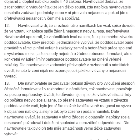
objasnit či doplnit nabídku podle § 46 zákona. Navrhovatel dodává, že
z rozhodnutí o vyloučení tak lze jen těžko soudit, zda nabídka navrhovatele
nesplnila zadávací podmínky, nebo v ní přetrvala nejasnost a pokud jde o
přetrvávající nejasnost, v čem měla spočívat.
12. Navrhovatel tvrdí, že z rozhodnutí o námitkách lze však spíše dovodit,
že ve vztahu k nabídce spíše žádná nejasnost nebyla, resp. nepřetrvávala.
Navrhovatel upozornil, že v námitkách trval na tom, že z písemného závazku
poddodavatele, který předložil, jednoznačně vyplývá, že poddodavatel bude
provádět v rámci plnění veřejné zakázky zemní a betonářské práce spojené
s výstavbou mostu, a že se tedy nejedná o žádnou obecnou formulaci, ale o
konkrétní vyjádření míry participace poddodavatele na plnění veřejné
zakázky. Dle navrhovatele zadavatel překvapivě v rozhodnutí o námitkách
uvedl, že toto tvrzení nijak nerozporuje, což jakékoliv úvahy o nejasnosti
vyvrací.
13. Dle navrhovatele se zadavatel pokusil důvody pro vyloučení alespoň
částečně formulovat až v rozhodnutí o námitkách, což navrhovatel považuje
za postup nepřípustný. Uvádí, že důvodem je mj. to, že v takové situaci, kdy
od počátku nebylo zcela jasné, co přesně zadavateli ve vztahu k závazku
poddodavatele vadí, bylo jen těžko možné kvalifikovaně reagovat na výzvu
k objasnění nabídky a stejně tak bylo ztíženo i podání námitek. Dále
navrhovatel uvádí, že zadavatel v rámci žádosti o objasnění nabídky zcela
nesprávně požadoval i doložení společné a nerozdílné odpovědnosti. Dle
navrhovatele tak bylo při této míře zmatečnosti velmi těžké zadavateli
vyhovět.