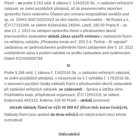
Plzeň –
se
podle § 263 odst. 8 zákona č. 134/2016 Sb., o zadávání veřejných
zakázek, ve znění pozdějších předpisů, až do pravomocného skončení
správního řízení vedeného Úřadem pro ochranu hospodářské soutěže pod
sp. zn. ÚOHS-S0073/2023/VZ ve věci návrhu navrhovatele – MI Roads a.s.,
IČO 17331099, se sídlem Koželužská 2450/4, Libeň, 180 00 Praha 8 – ze
dne 13. 1. 2023 na zahájení správního řízení o přezkoumání úkonů
jmenovaného zadavatele
ukládá zákaz uzavřít smlouvu
v zadávacím řízení
na veřejnou zakázku „Přestavba mostu ev.č. 203 3-4, Tlučná – III. vypsání“
zadávanou ve zjednodušeném podlimitním řízení zahájeném dne 5. 10. 2022
uveřejněním výzvy k podání nabídek na profilu zadavatele pod systémovým
číslem P22V00000789.
IV.
Podle § 266 odst. 1 zákona č. 134/2016 Sb., o zadávání veřejných zakázek,
ve znění pozdějších předpisů, v návaznosti na § 1 vyhlášky č. 170/2016 Sb.,
o stanovení paušální částky nákladů řízení o přezkoumání úkonů zadavatele
při zadávání veřejných zakázek,
se zadavateli
– Správa a údržba silnic
Plzeňského kraje, příspěvková organizace, IČO 72053119, se sídlem
Koterovská 462/162, Koterov, 326 00 Plzeň –
ukládá
povinnost
uhradit náklady řízení ve výši 30 000 Kč (třicet tisíc korun českých).
Náklady řízení jsou splatné
do dvou měsíců
od nabytí právní moci tohoto
rozhodnutí.
Odůvodnění