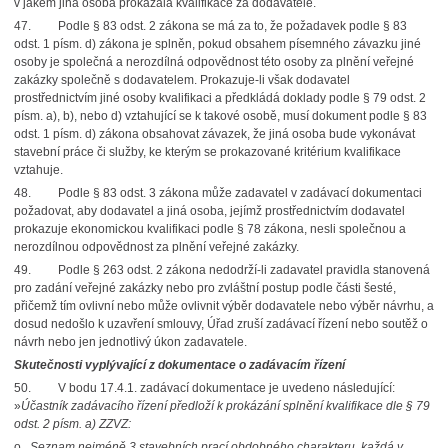
v jakém jiná osoba prokázala kvalifikace za dodavatele.
47. Podle § 83 odst. 2 zákona se má za to, že požadavek podle § 83
odst. 1 písm. d) zákona je splněn, pokud obsahem písemného závazku jiné
osoby je společná a nerozdílná odpovědnost této osoby za plnění veřejné
zakázky společně s dodavatelem. Prokazuje-li však dodavatel
prostřednictvím jiné osoby kvalifikaci a předkládá doklady podle § 79 odst. 2
písm. a), b), nebo d) vztahující se k takové osobě, musí dokument podle § 83
odst. 1 písm. d) zákona obsahovat závazek, že jiná osoba bude vykonávat
stavební práce či služby, ke kterým se prokazované kritérium kvalifikace
vztahuje.
48. Podle § 83 odst. 3 zákona může zadavatel v zadávací dokumentaci
požadovat, aby dodavatel a jiná osoba, jejímž prostřednictvím dodavatel
prokazuje ekonomickou kvalifikaci podle § 78 zákona, nesli společnou a
nerozdílnou odpovědnost za plnění veřejné zakázky.
49. Podle § 263 odst. 2 zákona nedodrží-li zadavatel pravidla stanovená
pro zadání veřejné zakázky nebo pro zvláštní postup podle části šesté,
přičemž tím ovlivní nebo může ovlivnit výběr dodavatele nebo výběr návrhu, a
dosud nedošlo k uzavření smlouvy, Úřad zruší zadávací řízení nebo soutěž o
návrh nebo jen jednotlivý úkon zadavatele.
Skutečnosti vyplývající z dokumentace o zadávacím řízení
50. V bodu 17.4.1. zadávací dokumentace je uvedeno následující:
»
Účastník zadávacího řízení předloží k prokázání splnění kvalifikace dle § 79
odst. 2 písm. a) ZZVZ:
o
Seznam nejméně 3 stavebních prací obdobného charakteru, každá v