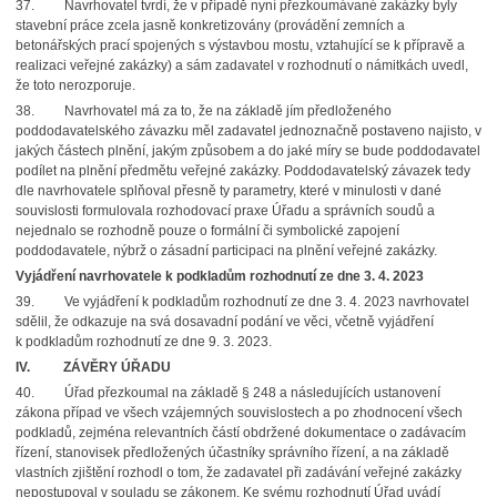
37. Navrhovatel tvrdí, že v případě nyní přezkoumávané zakázky byly
stavební práce zcela jasně konkretizovány (provádění zemních a
betonářských prací spojených s výstavbou mostu, vztahující se k přípravě a
realizaci veřejné zakázky) a sám zadavatel v rozhodnutí o námitkách uvedl,
že toto nerozporuje.
38. Navrhovatel má za to, že na základě jím předloženého
poddodavatelského závazku měl zadavatel jednoznačně postaveno najisto, v
jakých částech plnění, jakým způsobem a do jaké míry se bude poddodavatel
podílet na plnění předmětu veřejné zakázky. Poddodavatelský závazek tedy
dle navrhovatele splňoval přesně ty parametry, které v minulosti v dané
souvislosti formulovala rozhodovací praxe Úřadu a správních soudů a
nejednalo se rozhodně pouze o formální či symbolické zapojení
poddodavatele, nýbrž o zásadní participaci na plnění veřejné zakázky.
Vyjádření navrhovatele k podkladům rozhodnutí ze dne 3. 4. 2023
39. Ve vyjádření k podkladům rozhodnutí ze dne 3. 4. 2023 navrhovatel
sdělil, že odkazuje na svá dosavadní podání ve věci, včetně vyjádření
k podkladům rozhodnutí ze dne 9. 3. 2023.
IV.
ZÁVĚRY ÚŘADU
40. Úřad přezkoumal na základě § 248 a následujících ustanovení
zákona případ ve všech vzájemných souvislostech a po zhodnocení všech
podkladů, zejména relevantních částí obdržené dokumentace o zadávacím
řízení, stanovisek předložených účastníky správního řízení, a na základě
vlastních zjištění rozhodl o tom, že zadavatel při zadávání veřejné zakázky
nepostupoval v souladu se zákonem. Ke svému rozhodnutí Úřad uvádí