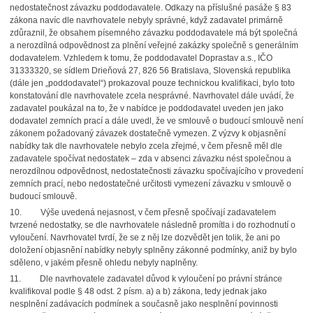
nedostatečnost závazku poddodavatele. Odkazy na příslušné pasáže § 83
zákona navíc dle navrhovatele nebyly správné, když zadavatel primárně
zdůraznil, že obsahem písemného závazku poddodavatele má být společná
a nerozdílná odpovědnost za plnění veřejné zakázky společně s generálním
dodavatelem. Vzhledem k tomu, že poddodavatel Doprastav a.s., IČO
31333320, se sídlem Drieňová 27, 826 56 Bratislava, Slovenská republika
(dále jen „poddodavatel“) prokazoval pouze technickou kvalifikaci, bylo toto
konstatování dle navrhovatele zcela nesprávné. Navrhovatel dále uvádí, že
zadavatel poukázal na to, že v nabídce je poddodavatel uveden jen jako
dodavatel zemních prací a dále uvedl, že ve smlouvě o budoucí smlouvě není
zákonem požadovaný závazek dostatečně vymezen. Z výzvy k objasnění
nabídky tak dle navrhovatele nebylo zcela zřejmé, v čem přesně měl dle
zadavatele spočívat nedostatek – zda v absenci závazku nést společnou a
nerozdílnou odpovědnost, nedostatečnosti závazku spočívajícího v provedení
zemních prací, nebo nedostatečné určitosti vymezení závazku v smlouvě o
budoucí smlouvě.
10. Výše uvedená nejasnost, v čem přesně spočívají zadavatelem
tvrzené nedostatky, se dle navrhovatele následně promítla i do rozhodnutí o
vyloučení. Navrhovatel tvrdí, že se z něj lze dozvědět jen tolik, že ani po
doložení objasnění nabídky nebyly splněny zákonné podmínky, aniž by bylo
sděleno, v jakém přesně ohledu nebyly naplněny.
11. Dle navrhovatele zadavatel důvod k vyloučení po právní stránce
kvalifikoval podle § 48 odst. 2 písm. a) a b) zákona, tedy jednak jako
nesplnění zadávacích podmínek a současně jako nesplnění povinnosti