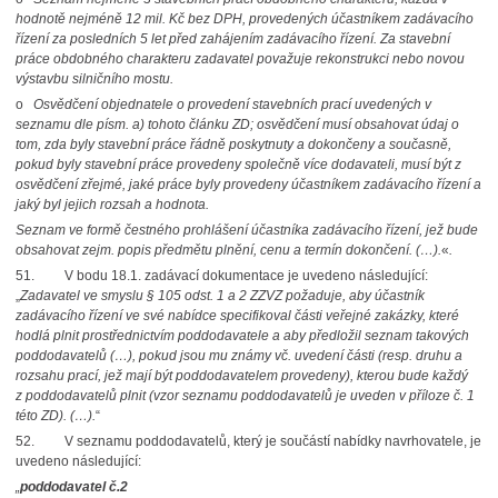
hodnotě nejméně 12 mil. Kč bez DPH, provedených účastníkem zadávacího
řízení za posledních 5 let před zahájením zadávacího řízení. Za stavební
práce obdobného charakteru zadavatel považuje rekonstrukci nebo novou
výstavbu silničního mostu.
o
Osvědčení objednatele o provedení stavebních prací uvedených v
seznamu dle písm. a) tohoto článku ZD; osvědčení musí obsahovat údaj o
tom, zda byly stavební práce řádně poskytnuty a dokončeny a současně,
pokud byly stavební práce provedeny společně více dodavateli, musí být z
osvědčení zřejmé, jaké práce byly provedeny účastníkem zadávacího řízení a
jaký byl jejich rozsah a hodnota.
Seznam ve formě čestného prohlášení účastníka zadávacího řízení, jež bude
obsahovat zejm. popis předmětu plnění, cenu a termín dokončení. (…).
«
.
51. V bodu 18.1. zadávací dokumentace je uvedeno následující:
„
Zadavatel ve smyslu § 105 odst. 1 a 2 ZZVZ požaduje, aby účastník
zadávacího řízení ve své nabídce specifikoval části veřejné zakázky, které
hodlá plnit prostřednictvím poddodavatele a aby předložil seznam takových
poddodavatelů (…), pokud jsou mu známy vč. uvedení části (resp. druhu a
rozsahu prací, jež mají být poddodavatelem provedeny), kterou bude každý
z poddodavatelů plnit (vzor seznamu poddodavatelů je uveden v příloze č. 1
této ZD). (…).
“
52. V seznamu poddodavatelů, který je součástí nabídky navrhovatele, je
uvedeno následující:
„
poddodavatel č.2