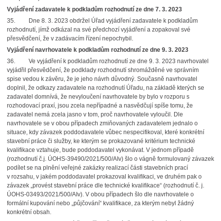
Vyjádření zadavatele k podkladům rozhodnutí ze dne 7. 3. 2023
35. Dne 8. 3. 2023 obdržel Úřad vyjádření zadavatele k podkladům
rozhodnutí, jímž odkázal na své předchozí vyjádření a zopakoval své
přesvědčení, že v zadávacím řízení nepochybil.
Vyjádření navrhovatele k podkladům rozhodnutí ze dne 9. 3. 2023
36. Ve vyjádření k podkladům rozhodnutí ze dne 9. 3. 2023 navrhovatel
vyjádřil přesvědčení, že podklady rozhodnutí shromážděné ve správním
spise vedou k závěru, že je jeho návrh důvodný. Současně navrhovatel
doplnil, že odkazy zadavatele na rozhodnutí Úřadu, na základě kterých se
zadavatel domnívá, že nevyloučení navrhovatele by bylo v rozporu s
rozhodovací praxí, jsou zcela nepřípadné a nasvědčují spíše tomu, že
zadavatel nemá zcela jasno v tom, proč navrhovatele vyloučil. Dle
navrhovatele se v obou případech zmiňovaných zadavatelem jednalo o
situace, kdy závazek poddodavatele vůbec nespecifikoval, které konkrétní
stavební práce či služby, ke kterým se prokazované kritérium technické
kvalifikace vztahuje, bude poddodavatel vykonávat. V jednom případě
(rozhodnutí č.j. ÚOHS-39490/2021/500/AIv) šlo o vágně formulovaný závazek
podílet se na plnění veřejné zakázky realizací části stavebních prací
v rozsahu, v jakém poddodavatel prokazoval kvalifikaci, ve druhém pak o
závazek „provést stavební práce dle technické kvalifikace“ (rozhodnutí č. j.
ÚOHS-03493/2021/500/AIv). V obou případech šlo dle navrhovatele o
formální kupování nebo „půjčování“ kvalifikace, za kterým nebyl žádný
konkrétní obsah.