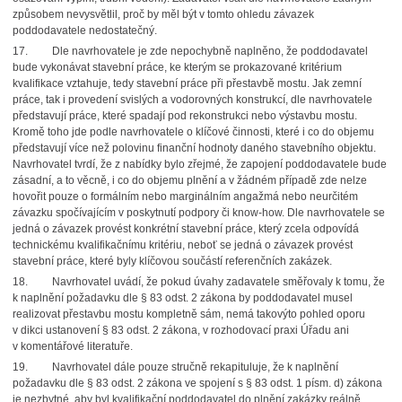
způsobem nevysvětlil, proč by měl být v tomto ohledu závazek
poddodavatele nedostatečný.
17. Dle navrhovatele je zde nepochybně naplněno, že poddodavatel
bude vykonávat stavební práce, ke kterým se prokazované kritérium
kvalifikace vztahuje, tedy stavební práce při přestavbě mostu. Jak zemní
práce, tak i provedení svislých a vodorovných konstrukcí, dle navrhovatele
představují práce, které spadají pod rekonstrukci nebo výstavbu mostu.
Kromě toho jde podle navrhovatele o klíčové činnosti, které i co do objemu
představují více než polovinu finanční hodnoty daného stavebního objektu.
Navrhovatel tvrdí, že z nabídky bylo zřejmé, že zapojení poddodavatele bude
zásadní, a to věcně, i co do objemu plnění a v žádném případě zde nelze
hovořit pouze o formálním nebo marginálním angažmá nebo neurčitém
závazku spočívajícím v poskytnutí podpory či know-how. Dle navrhovatele se
jedná o závazek provést konkrétní stavební práce, který zcela odpovídá
technickému kvalifikačnímu kritériu, neboť se jedná o závazek provést
stavební práce, které byly klíčovou součástí referenčních zakázek.
18. Navrhovatel uvádí, že pokud úvahy zadavatele směřovaly k tomu, že
k naplnění požadavku dle § 83 odst. 2 zákona by poddodavatel musel
realizovat přestavbu mostu kompletně sám, nemá takovýto pohled oporu
v dikci ustanovení § 83 odst. 2 zákona, v rozhodovací praxi Úřadu ani
v komentářové literatuře.
19. Navrhovatel dále pouze stručně rekapituluje, že k naplnění
požadavku dle § 83 odst. 2 zákona ve spojení s § 83 odst. 1 písm. d) zákona
je nezbytné, aby byl kvalifikační poddodavatel do plnění zakázky reálně