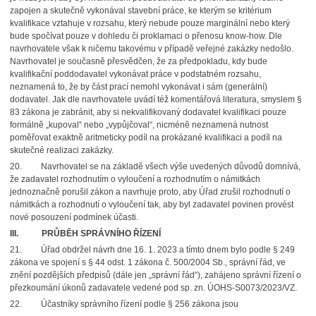
zapojen a skutečně vykonával stavební práce, ke kterým se kritérium
kvalifikace vztahuje v rozsahu, který nebude pouze marginální nebo který
bude spočívat pouze v dohledu či proklamaci o přenosu know-how. Dle
navrhovatele však k ničemu takovému v případě veřejné zakázky nedošlo.
Navrhovatel je současně přesvědčen, že za předpokladu, kdy bude
kvalifikační poddodavatel vykonávat práce v podstatném rozsahu,
neznamená to, že by část prací nemohl vykonávat i sám (generální)
dodavatel. Jak dle navrhovatele uvádí též komentářová literatura, smyslem §
83 zákona je zabránit, aby si nekvalifikovaný dodavatel kvalifikaci pouze
formálně „kupoval“ nebo „vypůjčoval“, nicméně neznamená nutnost
poměřovat exaktně aritmeticky podíl na prokázané kvalifikaci a podíl na
skutečné realizaci zakázky.
20. Navrhovatel se na základě všech výše uvedených důvodů domnívá,
že zadavatel rozhodnutím o vyloučení a rozhodnutím o námitkách
jednoznačně porušil zákon a navrhuje proto, aby Úřad zrušil rozhodnutí o
námitkách a rozhodnutí o vyloučení tak, aby byl zadavatel povinen provést
nové posouzení podmínek účasti.
III.
PRŮBĚH SPRÁVNÍHO ŘÍZENÍ
21. Úřad obdržel návrh dne 16. 1. 2023 a tímto dnem bylo podle § 249
zákona ve spojení s § 44 odst. 1 zákona č. 500/2004 Sb., správní řád, ve
znění pozdějších předpisů (dále jen „správní řád“), zahájeno správní řízení o
přezkoumání úkonů zadavatele vedené pod sp. zn. ÚOHS-S0073/2023/VZ.
22. Účastníky správního řízení podle § 256 zákona jsou