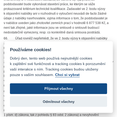
poddodavatel bude vykonávat stavební práce, ke kterým se váže
prokazované kritérium technické kvalifikace. Zadavatel ve 2. bodu výzvy
k objasnění nabídky ani v rozhodnutí o vyloučení neuvádí de facto žádné
údaje z nabídky navrhovatele, vyjma informace o tom, že poddodavatel je
v nabídce uveden jako zhotovitel zemních prací v hodnotě 6 877 538 Kč, a
není tak zřejmé, jaké informace jsou ve smlouvě o smlouvě budoucí
nedostatečně vymezeny, resp. co konkrétně daná smlouva postrádá.
66. Úřad rovněž nepřehlédl, že ve 2. bodu výzvy k objasnění nabídky
zadavatel odkazoval na ust. § 83
odst. 3
zákona (podle něhož zadavatel
může v zadávací dokumentaci požadovat, aby dodavatel a jiná osoba, jejímž
Používáme cookies!
prostřednictvím dodavatel prokazuje ekonomickou kvalifikaci podle § 78
zákona, nesli společnou a nerozdílnou odpovědnost za plnění veřejné
Dobrý den, tento web používá nejnutnější cookies
zakázky), přestože v rámci zadávacích podmínek zadavatel žádné požadavky
k zajištění své funkčnosti a tracking cookies k porozumění
na prokázání ekonomické kvalifikace nestanovil. V rozhodnutí o vyloučení
vaší interakce s ním. Tracking cookies budou uloženy
pak zadavatel výslovně odkázal na § 83
odst. 2
zákona, jež však ve výzvě
pouze s vaším souhlasem.
Chci si vybrat
k objasnění nabídky absentuje. I tato okolnost z pohledu navrhovatele tak
vnáší do procesu objasňování nabídky navrhovatele a jeho vyloučení další
nejasnosti.
Přijmout všechny
67. Nejednoznačnost ohledně výše uvedených možných důvodů
vyloučení je přitom jednoznačně patrná i z podaných námitek navrhovatele,
v rámci nichž se navrhovatel snažil dovodit, na základě čeho a z jakého
Odmítnout všechny
důvodu byl ze zadávacího řízení vyloučen, když se zároveň bránil proti
nedostatečnosti písemného závazku poddodavatele jak z pohledu § 83 odst.
1 písm. d) zákona, tak z pohledu § 83 odst. 2 zákona) a nevyhovění