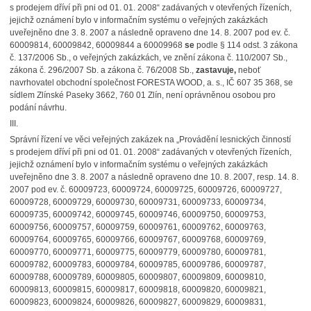
s prodejem dříví při pni od 01. 01. 2008“ zadávaných v otevřených řízeních,
jejichž oznámení bylo v informačním systému o veřejných zakázkách
uveřejněno dne 3. 8. 2007 a následně opraveno dne 14. 8. 2007 pod ev. č.
60009814, 60009842, 60009844 a 60009968
se
podle § 114 odst. 3 zákona
č. 137/2006 Sb., o veřejných zakázkách, ve znění zákona č. 110/2007 Sb.,
zákona č. 296/2007 Sb. a zákona č. 76/2008 Sb.,
zastavuje,
neboť
navrhovatel obchodní společnost FORESTA WOOD, a. s., IČ 607 35 368, se
sídlem Zlínské Paseky 3662, 760 01 Zlín, není oprávněnou osobou pro
podání návrhu.
III.
Správní řízení ve věci veřejných zakázek na „Provádění lesnických činností
s prodejem dříví při pni od 01. 01. 2008“ zadávaných v otevřených řízeních,
jejichž oznámení bylo v informačním systému o veřejných zakázkách
uveřejněno dne 3. 8. 2007 a následně opraveno dne 10. 8. 2007, resp. 14. 8.
2007 pod ev. č. 60009723, 60009724, 60009725, 60009726, 60009727,
60009728, 60009729, 60009730, 60009731, 60009733, 60009734,
60009735, 60009742, 60009745, 60009746, 60009750, 60009753,
60009756, 60009757, 60009759, 60009761, 60009762, 60009763,
60009764, 60009765, 60009766, 60009767, 60009768, 60009769,
60009770, 60009771, 60009775, 60009779, 60009780, 60009781,
60009782, 60009783, 60009784, 60009785, 60009786, 60009787,
60009788, 60009789, 60009805, 60009807, 60009809, 60009810,
60009813, 60009815, 60009817, 60009818, 60009820, 60009821,
60009823, 60009824, 60009826, 60009827, 60009829, 60009831,