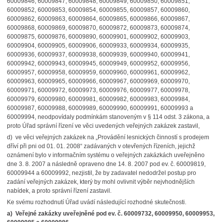
60009846, 60009847, 60009848, 60009849, 60009850, 60009851,
60009852, 60009853, 60009854, 60009855, 60009857, 60009860,
60009862, 60009863, 60009864, 60009865, 60009866, 60009867,
60009868, 60009869, 60009870, 60009872, 60009873, 60009874,
60009875, 60009876, 60009890, 60009901, 60009902, 60009903,
60009904, 60009905, 60009906, 60009933, 60009934, 60009935,
60009936, 60009937, 60009938, 60009939, 60009940, 60009941,
60009942, 60009943, 60009945, 60009949, 60009952, 60009956,
60009957, 60009958, 60009959, 60009960, 60009961, 60009962,
60009963, 60009965, 60009966, 60009967, 60009969, 60009970,
60009971, 60009972, 60009973, 60009976, 60009977, 60009978,
60009979, 60009980, 60009981, 60009982, 60009983, 60009984,
60009987, 60009988, 60009989, 60009990, 60009991, 60009993 a
60009994, neodpovídaly podmínkám stanoveným v § 114 odst. 3 zákona, a
proto Úřad správní řízení ve věci uvedených veřejných zakázek zastavil,
d) ve věci veřejných zakázek na „Provádění lesnických činností s prodejem
dříví při pni od 01. 01. 2008“ zadávaných v otevřených řízeních, jejichž
oznámení bylo v informačním systému o veřejných zakázkách uveřejněno
dne 3. 8. 2007 a následně opraveno dne 14. 8. 2007 pod ev. č. 60009819,
60009944 a 60009992, nezjistil, že by zadavatel nedodržel postup pro
zadání veřejných zakázek, který by mohl ovlivnit výběr nejvhodnějších
nabídek, a proto správní řízení zastavil.
Ke svému rozhodnutí Úřad uvádí následující rozhodné skutečnosti.
a) Veřejné zakázky uveřejněné pod ev. č. 60009732, 60009950, 60009953,