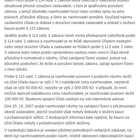
Návrh musí podle § 114 odst. 2 zákona vedle obecných náležitostí podání
obsahovat přesné označení zadavatele, v čem je spatřováno porušení
zákona, v jehož důsledku navrhovateli hrozí nebo vznikla újma na jeho
právech, příslušné důkazy, a čeho se navrhovatel domáhá. Součástí návrhu
zasílaného Úřadu je doklad o doručení námitek zadavateli a doklad o složení
kauce podle § 115 zákona.
Jestliže podle § 114 odst. 3 zákona návrh nemá předepsané náležitosti podle
§ 114 odst. 2 zákona a navrhovatel je ve lhůtě stanovené Úřadem nedoplní
nebo nebyl doručen Úřadu a zadavateli ve lhůtách podle § 113 odst. 2 nebo
3 zákona nebo nebyl podán oprávněnou osobou nebo není-li Úřad věcně
příslušný k rozhodnutí o návrhu, Úřad zahájené řízení zastaví; pokud má
důvodné podezření, že došlo k porušení tohoto zákona, zahájí správní řízení
z moci úřední.
Podle § 115 odst. 1 zákona je navrhovatel povinen s podáním návrhu složit
na účet Úřadu kauci ve výši 1 % z nabídkové ceny navrhovatele, nejméně
však ve výši 50 000 Kč, nejvýše ve výši 2 000 000 Kč. V případě, že není
možné stanovit nabídkovou cenu navrhovatele, je navrhovatel povinen složit
100 000 Kč. Bankovní spojení Úřad uveřejní na své internetové adrese.
Dne 25. 10. 2007 podal navrhovatel návrhy na zahájení řízení o přezkoumání
úkonů zadavatele, jejichž součástí však nebyly doklady o složení kaucí
v požadovaných výších. Z dostupných informací také vyplývá, že kauce na
účet Úřadu nebyly v požadovaných výších složeny.
V následující tabulce je uveden přehled jednotlivých veřejných zakázek, na
které byl navrhovatelem podán návrh, včetně stanovení odpovídajících kaucí