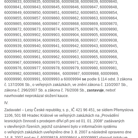
60009833, 60009835, 60009836, 60009838, 60009839, 60009840,
60009841, 60009843, 60009845, 60009846, 60009847, 60009848,
60009849, 60009850, 60009851, 60009852, 60009853, 60009854,
60009855, 60009857, 60009860, 60009862, 60009863, 60009864,
60009865, 60009866, 60009867, 60009868, 60009869, 60009870,
60009872, 60009873, 60009874, 60009875, 60009876, 60009890,
60009901, 60009902, 60009903, 60009904, 60009905, 60009906,
60009933, 60009934, 60009935, 60009936, 60009937, 60009938,
60009939, 60009940, 60009941, 60009942, 60009943, 60009945,
60009949, 60009952, 60009956, 60009957, 60009958, 60009959,
60009960, 60009961, 60009962, 60009963, 60009965, 60009966,
60009967, 60009969, 60009970, 60009971, 60009972, 60009973,
60009976, 60009977, 60009978, 60009979, 60009980, 60009981,
60009982, 60009983, 60009984, 60009987, 60009988, 60009989,
60009990, 60009991, 60009993 a 60009994
se
podle § 114 odst. 3 zákona
č. 137/2006 Sb., o veřejných zakázkách, ve znění zákona č. 110/2007 Sb.,
zákona č. 296/2007 Sb. a zákona č. 76/2008 Sb.,
zastavuje
, neboť
navrhovatel neprokázal složení kauce.
IV.
Zadavatel – Lesy České republiky, s. p., IČ 421 96 451, se sídlem Přemyslova
1106, 501 68 Hradec Králové ve veřejných zakázkách na „Provádění
lesnických činností s prodejem dříví při pni od 01. 01. 2008“ zadávaných
v otevřených řízeních, jejichž oznámení bylo v informačním systému
o veřejných zakázkách uveřejněno dne 3. 8. 2007 a následně opraveno dne
14. 8. 2007 pod ev. č. 60009819, 60009944 a 60009992 stanovil jistoty ve