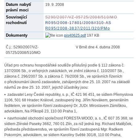
Datum nabytí
19. 9. 2008
právní moci
Související
S290/2007/VZ-05725/2008/510/MO
rozhodnutí
R095/2008-17801/2008//310-AS
R095/2008-3837/2011/320/PMo
Dokumenty
pis40625.pdf
197 KB
Č.j.: S290/2007/VZ-
V Brně dne 4. dubna 2008
05725/2008/510/MO
Úřad pro ochranu hospodářské soutěže příslušný podle § 112 zákona č.
137/2006 Sb., o veřejných zakázkách, ve znění zákona č. 110/2007 Sb.,
zákona č. 296/2007 Sb. a zákona č. 76/2008 Sb., ve správních řízeních
o přezkoumání úkonů zadavatele, zahájených dne 25. 10. 2007 na základě
návrhů ze dne 25. 10. 2007, jejichž účastníky jsou:
• zadavatel Lesy České republiky, s. p., IČ 421 96 451, se sídlem Přemyslova
1106, 501 68 Hradec Králové, zastoupený Ing. Jiřím Novákem, generálním
ředitelem, ve správním řízení zastoupený Dr. JUDr. Miroslavem Zámiškou,
advokátem, Na Příkopě 23, 110 00 Praha 1,
• navrhovatel obchodní společnost FORESTA WOOD, a. s., IČ 607 35 368, se
sídlem Zlínské Paseky 3662, 760 01 Zlín, za niž jedná Ing. Richard Matějček,
předseda představenstva, ve správním řízení zastoupená Mgr. Radkem
Pokorným, advokátem, se sídlem Karolíny Světlé 301/8, 110 00 Praha,