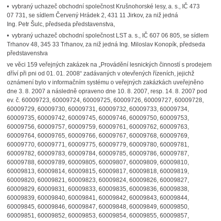
• vybraný uchazeč obchodní společnost Krušnohorské lesy, a. s., IČ 473
07 731, se sídlem Červený Hrádek 2, 431 11 Jirkov, za niž jedná
Ing. Petr Šulc, předseda představenstva,
• vybraný uchazeč obchodní společnost LST a. s., IČ 607 06 805, se sídlem
Trhanov 48, 345 33 Trhanov, za niž jedná Ing. Miloslav Konopík, předseda
představenstva
ve věci 159 veřejných zakázek na „Provádění lesnických činností s prodejem
dříví při pni od 01. 01. 2008“ zadávaných v otevřených řízeních, jejichž
oznámení bylo v informačním systému o veřejných zakázkách uveřejněno
dne 3. 8. 2007 a následně opraveno dne 10. 8. 2007, resp. 14. 8. 2007 pod
ev. č. 60009723, 60009724, 60009725, 60009726, 60009727, 60009728,
60009729, 60009730, 60009731, 60009732, 60009733, 60009734,
60009735, 60009742, 60009745, 60009746, 60009750, 60009753,
60009756, 60009757, 60009759, 60009761, 60009762, 60009763,
60009764, 60009765, 60009766, 60009767, 60009768, 60009769,
60009770, 60009771, 60009775, 60009779, 60009780, 60009781,
60009782, 60009783, 60009784, 60009785, 60009786, 60009787,
60009788, 60009789, 60009805, 60009807, 60009809, 60009810,
60009813, 60009814, 60009815, 60009817, 60009818, 60009819,
60009820, 60009821, 60009823, 60009824, 60009826, 60009827,
60009829, 60009831, 60009833, 60009835, 60009836, 60009838,
60009839, 60009840, 60009841, 60009842, 60009843, 60009844,
60009845, 60009846, 60009847, 60009848, 60009849, 60009850,
60009851, 60009852, 60009853, 60009854, 60009855, 60009857,