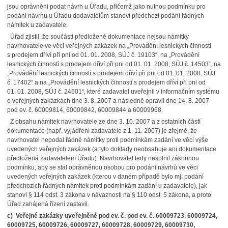
jsou oprávněni podat návrh u Úřadu, přičemž jako nutnou podmínku pro
podání návrhu u Úřadu dodavatelům stanoví předchozí podání řádných
námitek u zadavatele.
Úřad zjistil, že součástí předložené dokumentace nejsou námitky
navrhovatele ve věci veřejných zakázek na „Provádění lesnických činností
s prodejem dříví při pni od 01. 01. 2008, SÚJ č. 19103“, na „Provádění
lesnických činností s prodejem dříví při pni od 01. 01. 2008, SÚJ č. 14503“, na
„Provádění lesnických činností s prodejem dříví při pni od 01. 01. 2008, SÚJ
č. 17402“ a na „Provádění lesnických činností s prodejem dříví při pni od
01. 01. 2008, SÚJ č. 24601“, které zadavatel uveřejnil v informačním systému
o veřejných zakázkách dne 3. 8. 2007 a následně opravil dne 14. 8. 2007
pod ev. č. 60009814, 60009842, 60009844 a 60009968.
Z obsahu námitek navrhovatele ze dne 3. 10. 2007 a z ostatních částí
dokumentace (např. vyjádření zadavatele z 1. 11. 2007) je zřejmé, že
navrhovatel nepodal řádné námitky proti podmínkám zadání ve věci výše
uvedených veřejných zakázek (a tyto doklady neobsahuje ani dokumentace
předložená zadavatelem Úřadu). Navrhovatel tedy nesplnil zákonnou
podmínku, aby se stal oprávněnou osobou pro podání návrhů ve věci
uvedených veřejných zakázek (kterou v daném případě bylo mj. podání
předchozích řádných námitek proti podmínkám zadání u zadavatele), jak
stanoví § 114 odst. 3 zákona v návaznosti na § 110 odst. 5 zákona, a proto
Úřad zahájená řízení zastavil.
c) Veřejné zakázky uveřejněné pod ev. č. pod ev. č. 60009723, 60009724,
60009725, 60009726, 60009727, 60009728, 60009729, 60009730,