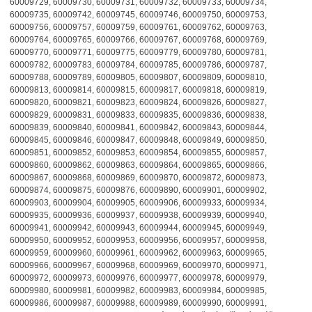
60009729, 60009730, 60009731, 60009732, 60009733, 60009734,
60009735, 60009742, 60009745, 60009746, 60009750, 60009753,
60009756, 60009757, 60009759, 60009761, 60009762, 60009763,
60009764, 60009765, 60009766, 60009767, 60009768, 60009769,
60009770, 60009771, 60009775, 60009779, 60009780, 60009781,
60009782, 60009783, 60009784, 60009785, 60009786, 60009787,
60009788, 60009789, 60009805, 60009807, 60009809, 60009810,
60009813, 60009814, 60009815, 60009817, 60009818, 60009819,
60009820, 60009821, 60009823, 60009824, 60009826, 60009827,
60009829, 60009831, 60009833, 60009835, 60009836, 60009838,
60009839, 60009840, 60009841, 60009842, 60009843, 60009844,
60009845, 60009846, 60009847, 60009848, 60009849, 60009850,
60009851, 60009852, 60009853, 60009854, 60009855, 60009857,
60009860, 60009862, 60009863, 60009864, 60009865, 60009866,
60009867, 60009868, 60009869, 60009870, 60009872, 60009873,
60009874, 60009875, 60009876, 60009890, 60009901, 60009902,
60009903, 60009904, 60009905, 60009906, 60009933, 60009934,
60009935, 60009936, 60009937, 60009938, 60009939, 60009940,
60009941, 60009942, 60009943, 60009944, 60009945, 60009949,
60009950, 60009952, 60009953, 60009956, 60009957, 60009958,
60009959, 60009960, 60009961, 60009962, 60009963, 60009965,
60009966, 60009967, 60009968, 60009969, 60009970, 60009971,
60009972, 60009973, 60009976, 60009977, 60009978, 60009979,
60009980, 60009981, 60009982, 60009983, 60009984, 60009985,
60009986, 60009987, 60009988, 60009989, 60009990, 60009991,