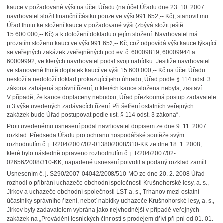
kauce v požadované výši na účet Úřadu (na účet Úřadu dne 23. 10. 2007
navrhovatel složil finanční částku pouze ve výši 991 652,-- Kč), stanovil mu
Úřad lhůtu ke složení kauce v požadované výši (zbývá složit ještě
15 600 000,-- Kč) a k doložení dokladu o jejím složení. Navrhovatel má
prozatím složenu kauci ve výši 991 652,-- Kč, což odpovídá výši kauce týkající
se veřejných zakázek zveřejněných pod ev. č. 60009819, 60009944 a
60009992, ve kterých navrhovatel podal svoji nabídku. Jestliže navrhovatel
ve stanovené lhůtě doplatek kaucí ve výši 15 600 000,-- Kč na účet Úřadu
nesloží a nedoloží doklad prokazující jeho úhradu, Úřad podle § 114 odst. 3
zákona zahájená správní řízení, u kterých kauce složena nebyla, zastaví.
V případě, že kauce doplaceny nebudou, Úřad přezkoumá postup zadavatele
u 3 výše uvedených zadávacích řízení. Při šetření ostatních veřejných
zakázek bude Úřad postupovat podle ust. § 114 odst. 3 zákona“.
Proti uvedenému usnesení podal navrhovatel dopisem ze dne 9. 11. 2007
rozklad. Předseda Úřadu pro ochranu hospodářské soutěže svým
rozhodnutím č. j. R204/2007/02-01380/2008/310-KK ze dne 18. 1. 2008,
které bylo následně opraveno rozhodnutím č. j. R204/2007/02-
02656/2008/310-KK, napadené usnesení potvrdil a podaný rozklad zamítl.
Usnesením č. j. S290/2007-04042/2008/510-MO ze dne 20. 2. 2008 Úřad
rozhodl o přibrání uchazeče obchodní společnosti Krušnohorské lesy, a. s.,
Jirkov a uchazeče obchodní společnosti LST a. s., Trhanov mezi ostatní
účastníky správního řízení, neboť nabídky uchazeče Krušnohorské lesy, a. s.,
Jirkov byly zadavatelem vybrána jako nejvhodnější v případě veřejných
zakázek na „Provádění lesnických činností s prodejem dříví při pni od 01. 01.