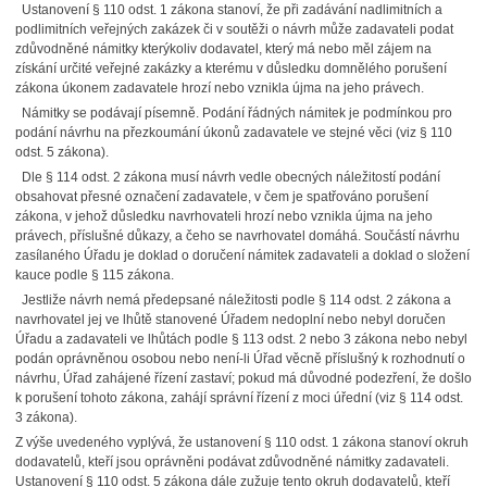
Ustanovení § 110 odst. 1 zákona stanoví, že při zadávání nadlimitních a
podlimitních veřejných zakázek či v soutěži o návrh může zadavateli podat
zdůvodněné námitky kterýkoliv dodavatel, který má nebo měl zájem na
získání určité veřejné zakázky a kterému v důsledku domnělého porušení
zákona úkonem zadavatele hrozí nebo vznikla újma na jeho právech.
Námitky se podávají písemně. Podání řádných námitek je podmínkou pro
podání návrhu na přezkoumání úkonů zadavatele ve stejné věci (viz § 110
odst. 5 zákona).
Dle § 114 odst. 2 zákona musí návrh vedle obecných náležitostí podání
obsahovat přesné označení zadavatele, v čem je spatřováno porušení
zákona, v jehož důsledku navrhovateli hrozí nebo vznikla újma na jeho
právech, příslušné důkazy, a čeho se navrhovatel domáhá. Součástí návrhu
zasílaného Úřadu je doklad o doručení námitek zadavateli a doklad o složení
kauce podle § 115 zákona.
Jestliže návrh nemá předepsané náležitosti podle § 114 odst. 2 zákona a
navrhovatel jej ve lhůtě stanovené Úřadem nedoplní nebo nebyl doručen
Úřadu a zadavateli ve lhůtách podle § 113 odst. 2 nebo 3 zákona nebo nebyl
podán oprávněnou osobou nebo není-li Úřad věcně příslušný k rozhodnutí o
návrhu, Úřad zahájené řízení zastaví; pokud má důvodné podezření, že došlo
k porušení tohoto zákona, zahájí správní řízení z moci úřední (viz § 114 odst.
3 zákona).
Z výše uvedeného vyplývá, že ustanovení § 110 odst. 1 zákona stanoví okruh
dodavatelů, kteří jsou oprávněni podávat zdůvodněné námitky zadavateli.
Ustanovení § 110 odst. 5 zákona dále zužuje tento okruh dodavatelů, kteří