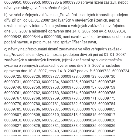
60009950, 60009953, 60009985 a 60009986 správní řízení zastavil, neboť
návrhy se staly zjevně bezpředmětnými,
b) ve věci veřejných zakázek na „Provádění lesnických činností s prodejem
dříví při pni od 01. 01. 2008“ zadávaných v otevřených řízeních, jejichž
oznámení bylo v informačním systému o veřejných zakázkách uveřejněno
dne 3. 8. 2007 a následně opraveno dne 14. 8. 2007 pod ev. č. 60009814,
60009842, 60009844 a 60009968, není navrhovatel oprávněnou osobou pro
podání návrhu, a proto musel tato správní řízení zastavit,
c) návrhy na přezkoumání úkonů zadavatele ve věci veřejných zakázek
na „Provádění lesnických činností s prodejem dříví při pni od 01. 01. 2008“
zadávaných v otevřených řízeních, jejichž oznámení bylo v informačním
systému o veřejných zakázkách uveřejněno dne 3. 8. 2007 a následně
opraveno dne 10. 8. 2007, resp. 14. 8. 2007 pod ev. č. 60009723, 60009724,
60009725, 60009726, 60009727, 60009728, 60009729, 60009730,
60009731, 60009733, 60009734, 60009735, 60009742, 60009745,
60009746, 60009750, 60009753, 60009756, 60009757, 60009759,
60009761, 60009762, 60009763, 60009764, 60009765, 60009766,
60009767, 60009768, 60009769, 60009770, 60009771, 60009775,
60009779, 60009780, 60009781, 60009782, 60009783, 60009784,
60009785, 60009786, 60009787, 60009788, 60009789, 60009805,
60009807, 60009809, 60009810, 60009813, 60009815, 60009817,
60009818, 60009820, 60009821, 60009823, 60009824, 60009826,
60009827, 60009829, 60009831, 60009833, 60009835, 60009836,
60009838, 60009839, 60009840, 60009841, 60009843, 60009845,