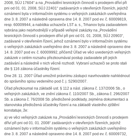
2008, SÚJ 17604“ a na „Provádění lesnických činností s prodejem dříví při
pni od 01. 01. 2008, SÚJ 22401“ zadávaných v otevřených řízeních, jejichž
oznámení byla v informačním systému o veřejných zakázkách uveřejněna
dne 3. 8. 2007 a následně opravena dne 14. 8. 2007 pod ev. č. 60009819,
resp. 60009944, a nabídka uchazeče LST a. s., Trhanov byla zadavatelem
vybrána jako nejvhodnější v případě veřejné zakázky na „Provádění
lesnických činností s prodejem dříví při pni od 01. 01. 2008, SÚJ 20903“,
zadávané v otevřeném řízení, jehož oznámení bylo v informačním systému
o veřejných zakázkách uveřejněno dne 3. 8. 2007 a následně opraveno dne
14. 8. 2007 pod ev. č. 60009992, přičemž Úřad ve věci uvedených veřejných
zakázek v celém rozsahu přezkoumával postup zadavatele při jejich
zadávání a následně v nich věcně rozhodl. Vybraní uchazeči se proto stali
dle § 116 zákona účastníky řízení.
Dne 28. 11. 2007 Úřad umožnil právnímu zástupci navrhovatele nahlédnout
do správního spisu vedeného pod č. j. S290/2007.
Úřad přezkoumal na základě ust. § 112 a násl. zákona č. 137/2006 Sb., o
veřejných zakázkách, ve znění zákona č. 110/2007 Sb., zákona č. 296/2007
Sb. a zákona č. 76/2008 Sb. předložené podklady, zejména dokumentaci a
stanoviska předložená účastníky řízení a na základě vlastního zjištění
konstatuje, že:
a) ve věci veřejných zakázek na „Provádění lesnických činností s prodejem
dříví při pni od 01. 01. 2008“ zadávaných v otevřených řízeních, jejichž
oznámení bylo v informačním systému o veřejných zakázkách uveřejněno
dne 3. 8. 2007 a následně opraveno dne 14. 8. 2007 pod ev. č. 60009732,