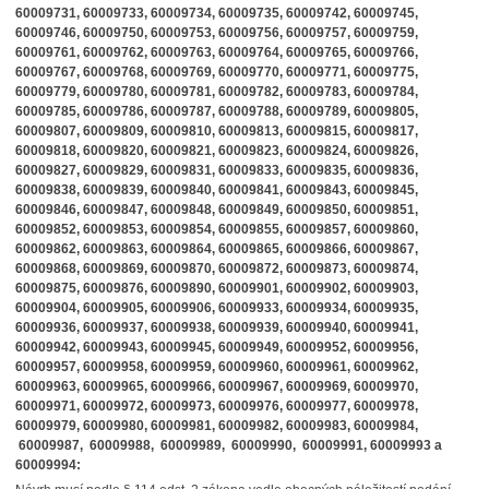
60009731, 60009733, 60009734, 60009735, 60009742, 60009745,
60009746, 60009750, 60009753, 60009756, 60009757, 60009759,
60009761, 60009762, 60009763, 60009764, 60009765, 60009766,
60009767, 60009768, 60009769, 60009770, 60009771, 60009775,
60009779, 60009780, 60009781, 60009782, 60009783, 60009784,
60009785, 60009786, 60009787, 60009788, 60009789, 60009805,
60009807, 60009809, 60009810, 60009813, 60009815, 60009817,
60009818, 60009820, 60009821, 60009823, 60009824, 60009826,
60009827, 60009829, 60009831, 60009833, 60009835, 60009836,
60009838, 60009839, 60009840, 60009841, 60009843, 60009845,
60009846, 60009847, 60009848, 60009849, 60009850, 60009851,
60009852, 60009853, 60009854, 60009855, 60009857, 60009860,
60009862, 60009863, 60009864, 60009865, 60009866, 60009867,
60009868, 60009869, 60009870, 60009872, 60009873, 60009874,
60009875, 60009876, 60009890, 60009901, 60009902, 60009903,
60009904, 60009905, 60009906, 60009933, 60009934, 60009935,
60009936, 60009937, 60009938, 60009939, 60009940, 60009941,
60009942, 60009943, 60009945, 60009949, 60009952, 60009956,
60009957, 60009958, 60009959, 60009960, 60009961, 60009962,
60009963, 60009965, 60009966, 60009967, 60009969, 60009970,
60009971, 60009972, 60009973, 60009976, 60009977, 60009978,
60009979, 60009980, 60009981, 60009982, 60009983, 60009984,
60009987, 60009988, 60009989, 60009990, 60009991, 60009993 a
60009994: