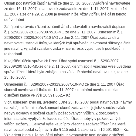
Obsah podstatných částí návrhů ze dne 25. 10. 2007, vyjádření navrhovatele
ze dne 16. 11. 2007 a stanovisek zadavatele ze dne 1. 11. 2007, ze dne 14.
11. 2007 a ze dne 29. 2. 2008 je uveden níže, vždy v příslušné části tohoto
odůvodnění.
Zahájení správních řízení oznámil Úřad zadavateli a navrhovateli dopisem
č. j. S290/2007-20328/2007/510-MO ze dne 2. 11. 2007. Usnesením č. j.
S290/2007-20329/2007/510-MO ze dne 2. 11. 2007 Úřad zadavateli a
navrhovateli stanovil lhůty, ve kterých byli oprávněni navrhovat důkazy a činit
jiné návrhy, vyjádřit svá stanoviska v řízení, resp. vyjádřit se k podkladům
rozhodnutí.
K zajištění účelu správních řízení Úřad vydal usnesení č. j. S290/2007-
20309/2007/510-MO ze dne 2. 11. 2007, kterým spojil všechna výše uvedená
správní řízení, která byla zahájena na základě návrhů navrhovatele, ze dne
25. 10. 2007.
Usnesením č. j. S290/2007-20329/2007/510-MO ze dne 2. 11. 2007 Úřad
stanovil navrhovateli lhůtu do 14. 11. 2007
k doplnění návrhu o doklad
o složení kauce ve výši 16 591 652,-- Kč.
V cit. usnesení bylo mj. uvedeno: „Dne 25. 10. 2007 podal navrhovatel návrhy
na zahájení řízení o přezkoumání úkonů zadavatele, jejichž součástí však
nebyly doklady o složení kaucí v požadovaných výších. Z dostupných
informací také vyplývá, že kauce na účet Úřadu nebyly v požadovaných
výších složeny... Celková výše kaucí pro všechna zadávací řízení, na která
navrhovatel podal svůj návrh dle § 115 odst. 1 zákona činí 16 591 652,-- Kč.
Vzhledem k tomu, že součástí návrhu navrhovatele není doklad o složení