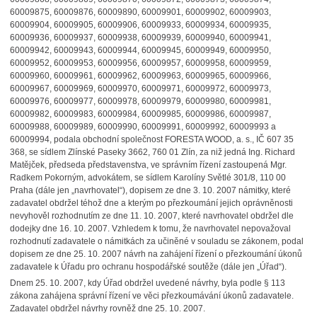
60009875, 60009876, 60009890, 60009901, 60009902, 60009903,
60009904, 60009905, 60009906, 60009933, 60009934, 60009935,
60009936, 60009937, 60009938, 60009939, 60009940, 60009941,
60009942, 60009943, 60009944, 60009945, 60009949, 60009950,
60009952, 60009953, 60009956, 60009957, 60009958, 60009959,
60009960, 60009961, 60009962, 60009963, 60009965, 60009966,
60009967, 60009969, 60009970, 60009971, 60009972, 60009973,
60009976, 60009977, 60009978, 60009979, 60009980, 60009981,
60009982, 60009983, 60009984, 60009985, 60009986, 60009987,
60009988, 60009989, 60009990, 60009991, 60009992, 60009993 a
60009994, podala obchodní společnost FORESTA WOOD, a. s., IČ 607 35
368, se sídlem Zlínské Paseky 3662, 760 01 Zlín, za niž jedná Ing. Richard
Matějček, předseda představenstva, ve správním řízení zastoupená Mgr.
Radkem Pokorným, advokátem, se sídlem Karolíny Světlé 301/8, 110 00
Praha (dále jen „navrhovatel“), dopisem ze dne 3. 10. 2007 námitky, které
zadavatel obdržel téhož dne a kterým po přezkoumání jejich oprávněnosti
nevyhověl rozhodnutím ze dne 11. 10. 2007, které navrhovatel obdržel dle
dodejky dne 16. 10. 2007. Vzhledem k tomu, že navrhovatel nepovažoval
rozhodnutí zadavatele o námitkách za učiněné v souladu se zákonem, podal
dopisem ze dne 25. 10. 2007 návrh na zahájení řízení o přezkoumání úkonů
zadavatele k Úřadu pro ochranu hospodářské soutěže (dále jen „Úřad“).
Dnem 25. 10. 2007, kdy Úřad obdržel uvedené návrhy, byla podle § 113
zákona zahájena správní řízení ve věci přezkoumávání úkonů zadavatele.
Zadavatel obdržel návrhy rovněž dne 25. 10. 2007.