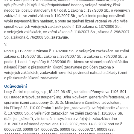
výši překračující výši 2 % předpokládané hodnoty veřejné zakázky, čímž
nedodržel postup stanovený § 67 odst. 1 zákona č. 137/2006 Sb., o veřejných
zakázkách, ve znění zákona č. 110/2007 Sb., avšak tento postup neovlivnil
výběr nejvhodnějších nabídek, a proto
se
správní řízení vedená ve věci výše
specifikovaných veřejných zakázek podle § 118 zákona č. 137/2006 Sb.,
o veřejných zakázkách, ve znění zákona č. 110/2007 Sb., zákona č. 296/2007
Sb. a zákona č. 76/2008 Sb.,
zastavuje
.
V.
Podle § 119 odst. 2 zákona č. 137/2006 Sb., o veřejných zakázkách, ve znění
zákona č. 110/2007 Sb., zákona č. 296/2007 Sb., a zákona č. 76/2008 Sb., a
podle § 1 odst. 1 vyhlášky č. 328/2006 Sb., kterou se stanoví paušální částka
nákladů řízení o přezkoumání úkonů zadavatele pro účely zákona o
veřejných zakázkách, zadavateli nevzniká povinnost nahradit náklady řízení
o přezkoumání úkonů zadavatele.
Odůvodnění
Lesy České republiky, s. p., IČ 421 96 451, se sídlem Přemyslova 1106, 501
68 Hradec Králové, zastoupený Ing. Jiřím Novákem, generálním ředitelem, ve
správním řízení zastoupený Dr. JUDr. Miroslavem Zámiškou, advokátem,
Na Příkopě 23, 110 00 Praha 1 (dále jen „zadavatel“) uveřejnil podle zákona
č. 137/2006 Sb., o veřejných zakázkách, ve znění zákona č. 110/2007 Sb.
(dále jen „zákon“), v informačním systému o veřejných zakázkách dne
3. 8. 2007 a následně opravil dne 10. 8. 2007, resp. 14. 8. 2007 pod ev. č.
60009723, 60009724, 60009725, 60009726, 60009727, 60009728,