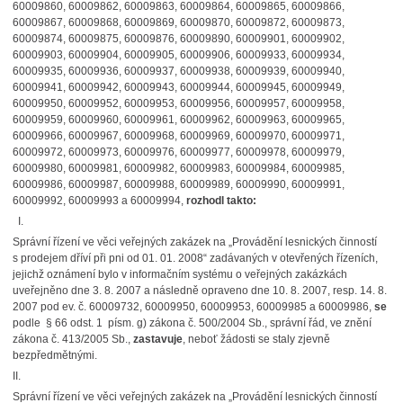
60009860, 60009862, 60009863, 60009864, 60009865, 60009866,
60009867, 60009868, 60009869, 60009870, 60009872, 60009873,
60009874, 60009875, 60009876, 60009890, 60009901, 60009902,
60009903, 60009904, 60009905, 60009906, 60009933, 60009934,
60009935, 60009936, 60009937, 60009938, 60009939, 60009940,
60009941, 60009942, 60009943, 60009944, 60009945, 60009949,
60009950, 60009952, 60009953, 60009956, 60009957, 60009958,
60009959, 60009960, 60009961, 60009962, 60009963, 60009965,
60009966, 60009967, 60009968, 60009969, 60009970, 60009971,
60009972, 60009973, 60009976, 60009977, 60009978, 60009979,
60009980, 60009981, 60009982, 60009983, 60009984, 60009985,
60009986, 60009987, 60009988, 60009989, 60009990, 60009991,
60009992, 60009993 a 60009994,
rozhodl
takto:
I.
Správní řízení ve věci veřejných zakázek na „Provádění lesnických činností
s prodejem dříví při pni od 01. 01. 2008“ zadávaných v otevřených řízeních,
jejichž oznámení bylo v informačním systému o veřejných zakázkách
uveřejněno dne 3. 8. 2007 a následně opraveno dne 10. 8. 2007, resp. 14. 8.
2007 pod ev. č. 60009732, 60009950, 60009953, 60009985 a 60009986,
se
podle § 66 odst. 1 písm. g) zákona č. 500/2004 Sb., správní řád, ve znění
zákona č. 413/2005 Sb.,
zastavuje
, neboť žádosti se staly zjevně
bezpředmětnými.
II.
Správní řízení ve věci veřejných zakázek na „Provádění lesnických činností