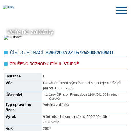
Veřejné zakázky
ČÍSLO JEDNACÍ:
S290/2007/VZ-05725/2008/510/MO
ZRUŠENO ROZHODNUTÍM II. STUPNĚ
Instance
I.
Věc
Provádění lesnických činností s prodejem dříví při
pni od 01. 01. 2008
Účastníci
Lesy ČR, s.p., Přemyslova 1106, 501 68 Hradec
Králové
Typ správního
Veřejná zakázka
řízení
Výrok
§ 66 odst. 1 písm. g) zák. č. 500/2004 Sb. -
zastaveno
Rok
2007