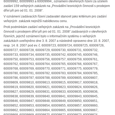
60009992, 60009993 a 60009994., oznámení otevřených řízení za účelem
zadání 159 veřejných zakázek na „Provádění lesnických činností s prodejem
dříví při pni od 01. 01. 2008“.
V oznámení zadávacích řízení zadavatel stanovil jako kritérium pro zadání
veřejných zakázek nejnižší nabídkovou cenu.
Proti podmínkám zadání veřejných zakázek na „Provádění lesnických
činností s prodejem dříví při pni od 01. 01. 2008“ zadávaných v otevřených
řízeních, jejichž oznámení bylo v informačním systému o veřejných
zakázkách uveřejněno dne 3. 8. 2007 a následně opraveno dne 10. 8. 2007,
resp. 14. 8. 2007 pod ev. č. 60009723, 60009724, 60009725, 60009726,
60009727, 60009728, 60009729, 60009730, 60009731, 60009732,
60009733, 60009734, 60009735, 60009742, 60009745, 60009746,
60009750, 60009753, 60009756, 60009757, 60009759, 60009761,
60009762, 60009763, 60009764, 60009765, 60009766, 60009767,
60009768, 60009769, 60009770, 60009771, 60009775, 60009779,
60009780, 60009781, 60009782, 60009783, 60009784, 60009785,
60009786, 60009787, 60009788, 60009789, 60009805, 60009807,
60009809, 60009810, 60009813, 60009815, 60009817, 60009818,
60009819, 60009820, 60009821, 60009823, 60009824, 60009826,
60009827, 60009829, 60009831, 60009833, 60009835, 60009836,
60009838, 60009839, 60009840, 60009841, 60009843, 60009845,
60009846, 60009847, 60009848, 60009849, 60009850, 60009851,
60009852, 60009853, 60009854, 60009855, 60009857, 60009860,
60009862, 60009863, 60009864, 60009865, 60009866, 60009867,
60009868, 60009869, 60009870, 60009872, 60009873, 60009874,