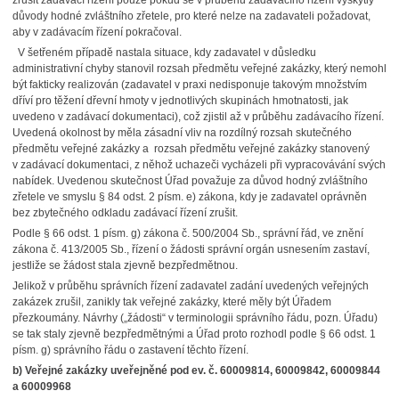
zrušit zadávací řízení pouze pokud se v průběhu zadávacího řízení vyskytly
důvody hodné zvláštního zřetele, pro které nelze na zadavateli požadovat,
aby v zadávacím řízení pokračoval.
V šetřeném případě nastala situace, kdy zadavatel v důsledku
administrativní chyby stanovil rozsah předmětu veřejné zakázky, který nemohl
být fakticky realizován (zadavatel v praxi nedisponuje takovým množstvím
dříví pro těžení dřevní hmoty v jednotlivých skupinách hmotnatosti, jak
uvedeno v zadávací dokumentaci), což zjistil až v průběhu zadávacího řízení.
Uvedená okolnost by měla zásadní vliv na rozdílný rozsah skutečného
předmětu veřejné zakázky a rozsah předmětu veřejné zakázky stanovený
v zadávací dokumentaci, z něhož uchazeči vycházeli při vypracovávání svých
nabídek. Uvedenou skutečnost Úřad považuje za důvod hodný zvláštního
zřetele ve smyslu § 84 odst. 2 písm. e) zákona, kdy je zadavatel oprávněn
bez zbytečného odkladu zadávací řízení zrušit.
Podle § 66 odst. 1 písm. g) zákona č. 500/2004 Sb., správní řád, ve znění
zákona č. 413/2005 Sb., řízení o žádosti správní orgán usnesením zastaví,
jestliže se žádost stala zjevně bezpředmětnou.
Jelikož v průběhu správních řízení zadavatel zadání uvedených veřejných
zakázek zrušil, zanikly tak veřejné zakázky, které měly být Úřadem
přezkoumány. Návrhy („žádosti“ v terminologii správního řádu, pozn. Úřadu)
se tak staly zjevně bezpředmětnými a Úřad proto rozhodl podle § 66 odst. 1
písm. g) správního řádu o zastavení těchto řízení.
b) Veřejné zakázky uveřejněné pod ev. č. 60009814, 60009842, 60009844
a 60009968