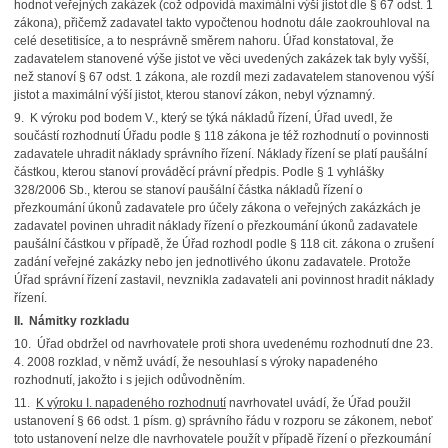
hodnot veřejných zakázek (což odpovídá maximální výši jistot dle § 67 odst. 1
zákona), přičemž zadavatel takto vypočtenou hodnotu dále zaokrouhloval na
celé desetitisíce, a to nesprávně směrem nahoru. Úřad konstatoval, že
zadavatelem stanovené výše jistot ve věci uvedených zakázek tak byly vyšší,
než stanoví § 67 odst. 1 zákona, ale rozdíl mezi zadavatelem stanovenou výší
jistot a maximální výší jistot, kterou stanoví zákon, nebyl významný.
9. K výroku pod bodem V., který se týká nákladů řízení, Úřad uvedl, že
součástí rozhodnutí Úřadu podle § 118 zákona je též rozhodnutí o povinnosti
zadavatele uhradit náklady správního řízení. Náklady řízení se platí paušální
částkou, kterou stanoví prováděcí právní předpis. Podle § 1 vyhlášky
328/2006 Sb., kterou se stanoví paušální částka nákladů řízení o
přezkoumání úkonů zadavatele pro účely zákona o veřejných zakázkách je
zadavatel povinen uhradit náklady řízení o přezkoumání úkonů zadavatele
paušální částkou v případě, že Úřad rozhodl podle § 118 cit. zákona o zrušení
zadání veřejné zakázky nebo jen jednotlivého úkonu zadavatele. Protože
Úřad správní řízení zastavil, nevznikla zadavateli ani povinnost hradit náklady
řízení.
II.
Námitky rozkladu
10. Úřad obdržel od navrhovatele proti shora uvedenému rozhodnutí dne 23.
4. 2008 rozklad, v němž uvádí, že nesouhlasí s výroky napadeného
rozhodnutí, jakožto i s jejich odůvodněním.
11.
K výroku I. napadeného rozhodnutí
navrhovatel uvádí, že Úřad použil
ustanovení § 66 odst. 1 písm. g) správního řádu v rozporu se zákonem, neboť
toto ustanovení nelze dle navrhovatele použít v případě řízení o přezkoumání