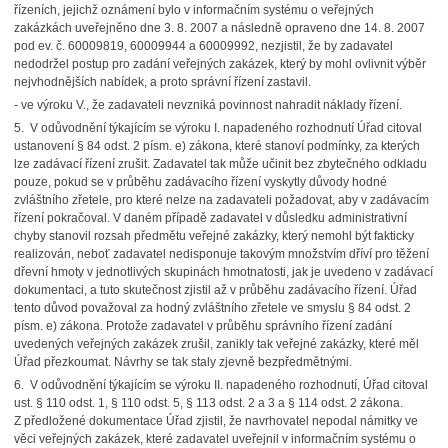
řízeních, jejichž oznámení bylo v informačním systému o veřejných
zakázkách uveřejněno dne 3. 8. 2007 a následně opraveno dne 14. 8. 2007
pod ev. č. 60009819, 60009944 a 60009992, nezjistil, že by zadavatel
nedodržel postup pro zadání veřejných zakázek, který by mohl ovlivnit výběr
nejvhodnějších nabídek, a proto správní řízení zastavil.
- ve výroku V., že zadavateli nevzniká povinnost nahradit náklady řízení.
5. V odůvodnění týkajícím se výroku I. napadeného rozhodnutí Úřad citoval
ustanovení § 84 odst. 2 písm. e) zákona, které stanoví podmínky, za kterých
lze zadávací řízení zrušit. Zadavatel tak může učinit bez zbytečného odkladu
pouze, pokud se v průběhu zadávacího řízení vyskytly důvody hodné
zvláštního zřetele, pro které nelze na zadavateli požadovat, aby v zadávacím
řízení pokračoval. V daném případě zadavatel v důsledku administrativní
chyby stanovil rozsah předmětu veřejné zakázky, který nemohl být fakticky
realizován, neboť zadavatel nedisponuje takovým množstvím dříví pro těžení
dřevní hmoty v jednotlivých skupinách hmotnatosti, jak je uvedeno v zadávací
dokumentaci, a tuto skutečnost zjistil až v průběhu zadávacího řízení. Úřad
tento důvod považoval za hodný zvláštního zřetele ve smyslu § 84 odst. 2
písm. e) zákona. Protože zadavatel v průběhu správního řízení zadání
uvedených veřejných zakázek zrušil, zanikly tak veřejné zakázky, které měl
Úřad přezkoumat. Návrhy se tak staly zjevně bezpředmětnými.
6. V odůvodnění týkajícím se výroku II. napadeného rozhodnutí, Úřad citoval
ust. § 110 odst. 1, § 110 odst. 5, § 113 odst. 2 a 3 a § 114 odst. 2 zákona.
Z předložené dokumentace Úřad zjistil, že navrhovatel nepodal námitky ve
věci veřejných zakázek, které zadavatel uveřejnil v informačním systému o