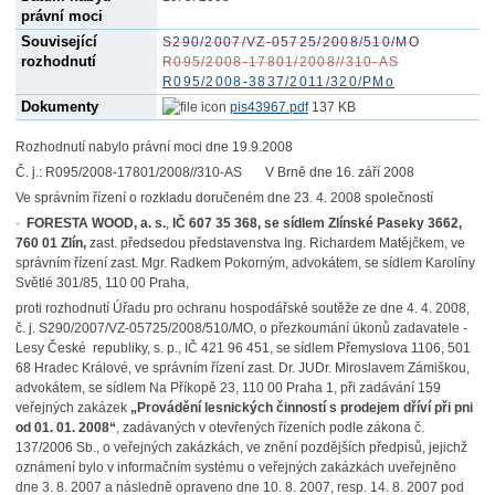
právní moci
Související
S290/2007/VZ-05725/2008/510/MO
rozhodnutí
R095/2008-17801/2008//310-AS
R095/2008-3837/2011/320/PMo
Dokumenty
pis43967.pdf
137 KB
Rozhodnutí nabylo právní moci dne 19.9.2008
Č. j.: R095/2008-17801/2008//310-AS V Brně dne 16. září 2008
Ve správním řízení o rozkladu doručeném dne 23. 4. 2008 společností
·
FORESTA WOOD, a. s.
,
IČ 607 35 368, se sídlem Zlínské Paseky 3662,
760 01 Zlín,
zast. předsedou představenstva Ing. Richardem Matějčkem, ve
správním řízení zast. Mgr. Radkem Pokorným, advokátem, se sídlem Karolíny
Světlé 301/85, 110 00 Praha,
proti rozhodnutí Úřadu pro ochranu hospodářské soutěže ze dne 4. 4. 2008,
č. j. S290/2007/VZ-05725/2008/510/MO, o přezkoumání úkonů zadavatele -
Lesy České republiky, s. p.,
IČ 421 96 451, se sídlem Přemyslova 1106, 501
68 Hradec Králové, ve správním řízení zast. Dr. JUDr. Miroslavem Zámiškou,
advokátem, se sídlem Na Příkopě 23, 110 00 Praha 1, při zadávání 159
veřejných zakázek
„Provádění lesnických činností s prodejem dříví při pni
od 01. 01. 2008“
, zadávaných v otevřených řízeních podle zákona č.
137/2006 Sb., o veřejných zakázkách, ve znění pozdějších předpisů, jejichž
oznámení bylo v informačním systému o veřejných zakázkách uveřejněno
dne 3. 8. 2007 a následně opraveno dne 10. 8. 2007, resp. 14. 8. 2007 pod