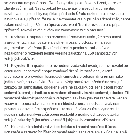
se zásadou hospodárnosti řízení, aby Úřad pokračoval v řízení, které zcela
ztratilo svůj smysl. Navíc, pokud by zadavatel přisvědčil argumentaci
navrhovatele, musel by například předseda Úřadu rozhodnout o rozkladu
navrhovatele, i přes to, že by jej navrhovatel vzal v průběhu řízení zpět, neboť
zákon neobsahuje žádnou úpravu zastavení řízení o rozkladu pro případ
zpětvzetí. Takový závěr je však dle zadavatele zcela absurdní.
20. K výroku II. napadeného rozhodnutí zadavatel uvádí, že nesouhlasí
s argumentací navrhovatele a v plném rozsahu odkazuje n a svoji
argumentaci uváděnou již v rámci řízení v prvním stupni k otázce
nezákonného rozdělení jediné veřejné zakázky na 159 samostatných
veřejných zakázek.
21. K výroku III. napadeného rozhodnutí zadavatel uvádí, že navrhovatel po
celou dobu nesprávně chápe zadávací řízení jím zahájená, jejichž
předmětem je provedení lesnických činností s prodejem dříví při pni, jako
jedinou veřejnou zakázku. Zadavatel vždy považoval předmětné veřejné
zakázky za samostatné, oddělené veřejné zakázky, odlišené geograficky
smluvní územní jednotkou a rozsahem činností v každé smluvní jednotce. Při
vymezení předmět jednotlivých veřejných zakázek pak byl zadavatel veden
věcnými, geografickými a funkčními hledisky, jejichž podstatu však není
povinen dodavatelům objasňovat. Rozhodně však za tímto vymezením
nestojí snaha nějakým způsobem poškodit případné uchazeče o zadání
veřejné zakázky či jim účast v soutěži jakýmkoliv způsobem ztěžovat.
22. K namítané administrativní, technické a finanční náročnosti účasti
uchazeče v zadávacích řízeních vyhlášených zadavatelem a k údajné újmě