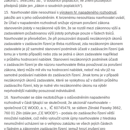
zákona č. 549/1991 Sb., o soudních poplatcích, ve znění pozdějších
předpisů (dále jen „zákon o soudních poplatcích“).
15. Navrhovatel dále nesouhlasí s
výrokem IV. napadeného rozhodnutí,
jakožto ani s jeho odůvodněním. K tvrzenému nesouhlasu navrhovatel uvádí,
že Úřad v napadeném rozhodnutí snižuje význam porušení zákona
stanovením jistoty v nezákonné výši tím, že se rozdíl mezi zákonnou výší a
zadavatelem požadovanou výší jistoty pohybuje pouze v řádech tisíců.
Navrhovatel je přesvědčen, že při posuzování dopadů nezákonných úkonů
zadavatele v zadávacím řízení je třeba rozlišovat, zda nezákonným úkonem
zadavatele je již samotné stanovení podmínek účasti v zadávacím řízení (jak
tomu je v tomto případě) nebo zda se jedná o úkon zadavatele například
v průběhu hodnocení nabídek. Stanovení nezákonných podmínek účasti
v zadávacím řízení je dle názoru navrhovatele třeba považovat za porušení
zákona, který může mít vliv na hodnocení nabídek, neboť má vliv již na
samotné podávání nabídek do zadávacích řízení. Jinak tomu je v případě
nezákonných úkonů zadavatele, které se vyskytnou až v dalším průběhu
zadávacího řízení, kdy je nutné vliv nezákonného úkonu na výběr
nejvhodnější nabídky posuzovat individuálně.
16. Navrhovatel se dále neztotožňuje s odůvodněním napadeného
rozhodnutí v části týkající se skutečnosti, že akcionář navrhovatele –
společnost CE WOOD, a. s., IČ 60745479, se sídlem Zlínské Paseky 3662,
760 01 Zlín (dále jen „CE WOOD“) – podala do zadávacího řízení větší
množství nabídek, což mělo vyloučit vznik újmy navrhovatele z hlediska
neumožnění ucházení se o veřejnou zakázku ve všech jejích částech
v řádném a zákonném zadávacím řízení, jemuž hrozí zrušení pro