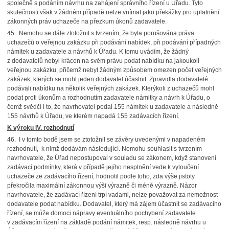
společně s podáním návrhu na zahájení správního řízení u Úřadu. Tyto
skutečnosti však v žádném případě nelze vnímat jako překážky pro uplatnění
zákonných práv uchazeče na přezkum úkonů zadavatele.
45. Nemohu se dále ztotožnit s tvrzením, že byla porušována práva
uchazečů o veřejnou zakázku při podávání nabídek, při podávání případných
námitek u zadavatele a návrhů k Úřadu. K tomu uvádím, že žádný
z dodavatelů nebyl krácen na svém právu podat nabídku na jakoukoli
veřejnou zakázku, přičemž nebyl žádným způsobem omezen počet veřejných
zakázek, kterých se mohl jeden dodavatel účastnit. Zpravidla dodavatelé
podávali nabídku na několik veřejných zakázek. Kterýkoli z uchazečů mohl
podat proti úkonům a rozhodnutím zadavatele námitky a návrh k Úřadu, o
čemž svědčí i to, že navrhovatel podal 155 námitek u zadavatele a následně
155 návrhů k Úřadu, ve kterém napadá 155 zadávacích řízení.
K výroku IV. rozhodnutí
46. I v tomto bodě jsem se ztotožnil se závěry uvedenými v napadeném
rozhodnutí, k nimž dodávám následující. Nemohu souhlasit s tvrzením
navrhovatele, že Úřad nepostupoval v souladu se zákonem, když stanovení
zadávací podmínky, která v případě jejího nesplnění vede k vyloučení
uchazeče ze zadávacího řízení, hodnotil podle toho, zda výše jistoty
překročila maximální zákonnou výši výrazně či méně výrazně. Názor
navrhovatele, že zadávací řízení trpí vadami, nelze považovat za nemožnost
dodavatele podat nabídku. Dodavatel, který má zájem účastnit se zadávacího
řízení, se může domoci nápravy eventuálního pochybení zadavatele
v zadávacím řízení na základě podání námitek, resp. následně návrhu u