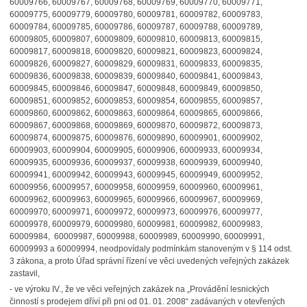
60009766, 60009767, 60009768, 60009769, 60009770, 60009771,
60009775, 60009779, 60009780, 60009781, 60009782, 60009783,
60009784, 60009785, 60009786, 60009787, 60009788, 60009789,
60009805, 60009807, 60009809, 60009810, 60009813, 60009815,
60009817, 60009818, 60009820, 60009821, 60009823, 60009824,
60009826, 60009827, 60009829, 60009831, 60009833, 60009835,
60009836, 60009838, 60009839, 60009840, 60009841, 60009843,
60009845, 60009846, 60009847, 60009848, 60009849, 60009850,
60009851, 60009852, 60009853, 60009854, 60009855, 60009857,
60009860, 60009862, 60009863, 60009864, 60009865, 60009866,
60009867, 60009868, 60009869, 60009870, 60009872, 60009873,
60009874, 60009875, 60009876, 60009890, 60009901, 60009902,
60009903, 60009904, 60009905, 60009906, 60009933, 60009934,
60009935, 60009936, 60009937, 60009938, 60009939, 60009940,
60009941, 60009942, 60009943, 60009945, 60009949, 60009952,
60009956, 60009957, 60009958, 60009959, 60009960, 60009961,
60009962, 60009963, 60009965, 60009966, 60009967, 60009969,
60009970, 60009971, 60009972, 60009973, 60009976, 60009977,
60009978, 60009979, 60009980, 60009981, 60009982, 60009983,
60009984, 60009987, 60009988, 60009989, 60009990, 60009991,
60009993 a 60009994, neodpovídaly podmínkám stanoveným v § 114 odst.
3 zákona, a proto Úřad správní řízení ve věci uvedených veřejných zakázek
zastavil,
- ve výroku IV., že ve věci veřejných zakázek na „Provádění lesnických
činností s prodejem dříví při pni od 01. 01. 2008“ zadávaných v otevřených