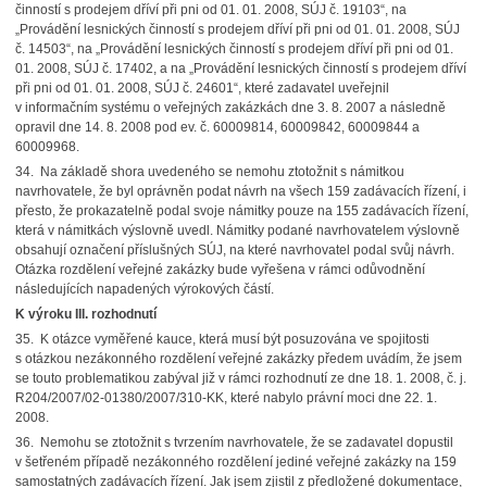
činností s prodejem dříví při pni od 01. 01. 2008, SÚJ č. 19103“, na
„Provádění lesnických činností s prodejem dříví při pni od 01. 01. 2008, SÚJ
č. 14503“, na „Provádění lesnických činností s prodejem dříví při pni od 01.
01. 2008, SÚJ č. 17402, a na „Provádění lesnických činností s prodejem dříví
při pni od 01. 01. 2008, SÚJ č. 24601“, které zadavatel uveřejnil
v informačním systému o veřejných zakázkách dne 3. 8. 2007 a následně
opravil dne 14. 8. 2008 pod ev. č. 60009814, 60009842, 60009844 a
60009968.
34. Na základě shora uvedeného se nemohu ztotožnit s námitkou
navrhovatele, že byl oprávněn podat návrh na všech 159 zadávacích řízení, i
přesto, že prokazatelně podal svoje námitky pouze na 155 zadávacích řízení,
která v námitkách výslovně uvedl. Námitky podané navrhovatelem výslovně
obsahují označení příslušných SÚJ, na které navrhovatel podal svůj návrh.
Otázka rozdělení veřejné zakázky bude vyřešena v rámci odůvodnění
následujících napadených výrokových částí.
K výroku III. rozhodnutí
35. K otázce vyměřené kauce, která musí být posuzována ve spojitosti
s otázkou nezákonného rozdělení veřejné zakázky předem uvádím, že jsem
se touto problematikou zabýval již v rámci rozhodnutí ze dne 18. 1. 2008, č. j.
R204/2007/02-01380/2007/310-KK, které nabylo právní moci dne 22. 1.
2008.
36. Nemohu se ztotožnit s tvrzením navrhovatele, že se zadavatel dopustil
v šetřeném případě nezákonného rozdělení jediné veřejné zakázky na 159
samostatných zadávacích řízení. Jak jsem zjistil z předložené dokumentace,