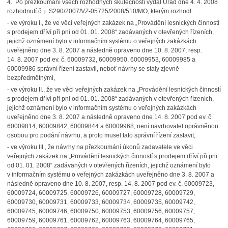
4. Po přezkoumání všech rozhodných skutečností vydal Úřad dne 4. 4. 2008
rozhodnutí č. j. S290/2007/VZ-05725/2008/510/MO, kterým rozhodl:
- ve výroku I., že ve věci veřejných zakázek na „Provádění lesnických činností
s prodejem dříví při pni od 01. 01. 2008“ zadávaných v otevřených řízeních,
jejichž oznámení bylo v informačním systému o veřejných zakázkách
uveřejněno dne 3. 8. 2007 a následně opraveno dne 10. 8. 2007, resp.
14. 8. 2007 pod ev. č. 60009732, 60009950, 60009953, 60009985 a
60009986 správní řízení zastavil, neboť návrhy se staly zjevně
bezpředmětnými,
- ve výroku II., že ve věci veřejných zakázek na „Provádění lesnických činností
s prodejem dříví při pni od 01. 01. 2008“ zadávaných v otevřených řízeních,
jejichž oznámení bylo v informačním systému o veřejných zakázkách
uveřejněno dne 3. 8. 2007 a následně opraveno dne 14. 8. 2007 pod ev. č.
60009814, 60009842, 60009844 a 60009968, není navrhovatel oprávněnou
osobou pro podání návrhu, a proto musel tato správní řízení zastavit,
- ve výroku III., že návrhy na přezkoumání úkonů zadavatele ve věci
veřejných zakázek na „Provádění lesnických činností s prodejem dříví při pni
od 01. 01. 2008“ zadávaných v otevřených řízeních, jejichž oznámení bylo
v informačním systému o veřejných zakázkách uveřejněno dne 3. 8. 2007 a
následně opraveno dne 10. 8. 2007, resp. 14. 8. 2007 pod ev. č. 60009723,
60009724, 60009725, 60009726, 60009727, 60009728, 60009729,
60009730, 60009731, 60009733, 60009734, 60009735, 60009742,
60009745, 60009746, 60009750, 60009753, 60009756, 60009757,
60009759, 60009761, 60009762, 60009763, 60009764, 60009765,