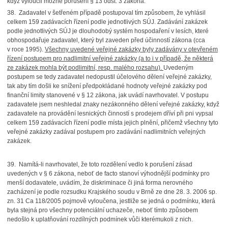
když vyloučil možné porušení § 13 odst. 3 zákona.
38. Zadavatel v šetřeném případě postupoval tím způsobem, že vyhlásil
celkem 159 zadávacích řízení podle jednotlivých SÚJ. Zadávání zakázek
podle jednotlivých SÚJ je dlouhodobý systém hospodaření v lesích, které
obhospodařuje zadavatel, který byl zaveden před účinností zákona (cca
v roce 1995).
Všechny uvedené veřejné zakázky byly zadávány v otevřeném
řízení postupem pro nadlimitní veřejné zakázky (a to i v případě, že některá
ze zakázek mohla být podlimitní, resp. malého rozsahu).
Uvedeným
postupem se tedy zadavatel nedopustil účelového dělení veřejné zakázky,
tak aby tím došli ke snížení předpokládané hodnoty veřejné zakázky pod
finanční limity stanovené v § 12 zákona, jak uvádí navrhovatel. V postupu
zadavatele jsem neshledal znaky nezákonného dělení veřejné zakázky, když
zadavatele na provádění lesnických činností s prodejem dříví při pni vypsal
celkem 159 zadávacích řízení podle místa jejich plnění, přičemž všechny tyto
veřejné zakázky zadával postupem pro zadávání nadlimitních veřejných
zakázek.
39. Namítá-li navrhovatel, že toto rozdělení vedlo k porušení zásad
uvedených v § 6 zákona, neboť de facto stanoví výhodnější podmínky pro
menší dodavatele, uvádím, že diskriminace či jiná forma nerovného
zacházení je podle rozsudku Krajského soudu v Brně ze dne 28. 3. 2006 sp.
zn. 31 Ca 118/2005 pojmově vyloučena, jestliže se jedná o podmínku, která
byla stejná pro všechny potenciální uchazeče, neboť tímto způsobem
nedošlo k uplatňování rozdílných podmínek vůči kterémukoli z nich.