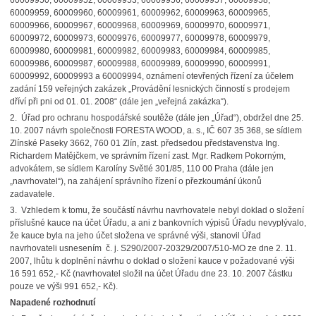
60009950, 60009952, 60009953, 60009956, 60009957, 60009958,
60009959, 60009960, 60009961, 60009962, 60009963, 60009965,
60009966, 60009967, 60009968, 60009969, 60009970, 60009971,
60009972, 60009973, 60009976, 60009977, 60009978, 60009979,
60009980, 60009981, 60009982, 60009983, 60009984, 60009985,
60009986, 60009987, 60009988, 60009989, 60009990, 60009991,
60009992, 60009993 a 60009994, oznámení otevřených řízení za účelem
zadání 159 veřejných zakázek „Provádění lesnických činností s prodejem
dříví při pni od 01. 01. 2008“ (dále jen „veřejná zakázka“).
2. Úřad pro ochranu hospodářské soutěže (dále jen „Úřad“), obdržel dne 25.
10. 2007 návrh společnosti FORESTA WOOD, a. s.,
IČ 607 35 368, se sídlem
Zlínské Paseky 3662, 760 01 Zlín, zast. předsedou představenstva Ing.
Richardem Matějčkem, ve správním řízení zast. Mgr. Radkem Pokorným,
advokátem, se sídlem Karolíny Světlé 301/85, 110 00 Praha (dále jen
„navrhovatel“), na zahájení správního řízení o přezkoumání úkonů
zadavatele.
3. Vzhledem k tomu, že součástí návrhu navrhovatele nebyl doklad o složení
příslušné kauce na účet Úřadu, a ani z bankovních výpisů Úřadu nevyplývalo,
že kauce byla na jeho účet složena ve správné výši, stanovil Úřad
navrhovateli usnesením č. j. S290/2007-20329/2007/510-MO ze dne 2. 11.
2007, lhůtu k doplnění návrhu o doklad o složení kauce v požadované výši
16 591 652,- Kč (navrhovatel složil na účet Úřadu dne 23. 10. 2007 částku
pouze ve výši 991 652,- Kč).
Napadené rozhodnutí