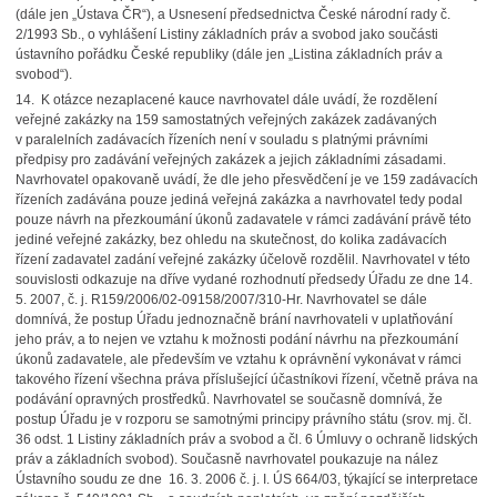
(dále jen „Ústava ČR“), a Usnesení předsednictva České národní rady č.
2/1993 Sb., o vyhlášení Listiny základních práv a svobod jako součásti
ústavního pořádku České republiky (dále jen „Listina základních práv a
svobod“).
14. K otázce nezaplacené kauce navrhovatel dále uvádí, že rozdělení
veřejné zakázky na 159 samostatných veřejných zakázek zadávaných
v paralelních zadávacích řízeních není v souladu s platnými právními
předpisy pro zadávání veřejných zakázek a jejich základními zásadami.
Navrhovatel opakovaně uvádí, že dle jeho přesvědčení je ve 159 zadávacích
řízeních zadávána pouze jediná veřejná zakázka a navrhovatel tedy podal
pouze návrh na přezkoumání úkonů zadavatele v rámci zadávání právě této
jediné veřejné zakázky, bez ohledu na skutečnost, do kolika zadávacích
řízení zadavatel zadání veřejné zakázky účelově rozdělil. Navrhovatel v této
souvislosti odkazuje na dříve vydané rozhodnutí předsedy Úřadu ze dne 14.
5. 2007, č. j. R159/2006/02-09158/2007/310-Hr. Navrhovatel se dále
domnívá, že postup Úřadu jednoznačně brání navrhovateli v uplatňování
jeho práv, a to nejen ve vztahu k možnosti podání návrhu na přezkoumání
úkonů zadavatele, ale především ve vztahu k oprávnění vykonávat v rámci
takového řízení všechna práva příslušející účastníkovi řízení, včetně práva na
podávání opravných prostředků. Navrhovatel se současně domnívá, že
postup Úřadu je v rozporu se samotnými principy právního státu (srov. mj. čl.
36 odst. 1 Listiny základních práv a svobod a čl. 6 Úmluvy o ochraně lidských
práv a základních svobod). Současně navrhovatel poukazuje na nález
Ústavního soudu ze dne 16. 3. 2006 č. j. I. ÚS 664/03, týkající se interpretace