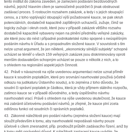
tento institut do zákona zaveden, je zamezení podávání bezdůvodných
návrhů, jejichž hlavním cílem je samoúčelně pozdržet či jinak obstruovat
zadávací proces. S rostoucím rozsahem zakázek, a tedy i s jejich stoupající
cenou, a z toho vyplývající stoupající výší požadované kauce, se pak okruh
potenciálních, dostatečně kapacitně zajištěných uchazečů, zužuje, čímž se
logicky zužuje i okruh osob, které jsou v případě zakázek většího rozsahu
dostatečně kapacitně vybaveny nejen na plnění předmětu veřejné zakázky,
ale které jsou sto nést i případné podnikatelské riziko spojené s neúspěšným
podáním návrhu k Úřadu a s propadnutím složené kauce. V souvislosti s tím
nelze uznat argument, že jen některé, „ekonomicky silnější subjekty“ schopné
ucházet se téměř o všech 159 veřejných zakázek jsou diskriminovány oproti
menším dodavatelům schopným ucházet se pouze o několik z nich, a to
s ohledem na regionální aspekt jejich činnosti.
42. Právě v návaznosti na výše uvedenou argumentaci nelze uznat příměr
kauce k soudním poplatkům, které pro srovnání navrhovatel používá (včetně
odkazu na judikaturu Ústavního soudu), a to zejména z toho důvodu, že
soudní či správní poplatek je částkou, která je vždy příjmem státního rozpočtu,
zatímco kauce se v případě důvodného, a tedy úspěšného návrhu
navrhovateli vrací. Právě s ohledem na výše uvedenou skutečnost, že kauce
má zabránit účelovému podávání návrhů, je zřejmé, že kauce plní zcela
odlišnou funkci od soudních či správních poplatků.
43. Zákonné náležitosti pro podání návrhu (zejména složení kauce) mají
sloužit především k tomu, aby navrhovatelé nepodávali návrhy pouze
účelově s cílem znesnadnit, příp. prodloužit průběh zadávacího řízení, aniž by
k tomu měli oprávněný důvod. K náležitosti zaplacení kauce uvádím, že