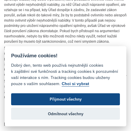
ovlivnit výběr nejvhodnější nabídky, za něž Úřad uloží nápravné opatření, ale
vztahuje se i na případ, kdy Úřad dospěje k závěru, že zadavatel zákon
porušil, avšak nikoli do takové míry, že by to podstatně ovlivnilo nebo alespoň
mohlo ovlivnit výběr nejvhodnější nabídky. V tomto případě pak nejsou
podmínky pro uložení nápravného opatření splněny, avšak Úřad ve výrokové
části porušení zákona zkonstatuje. Pokud bych přistoupil na argumentaci
navrhovatele, nebylo by této možnosti možno nikdy využít, neboť každé
porušení by muselo být sankcionováno, což není smyslem zákona.
52. Pokud navrhovatel namítá, že v odůvodnění napadeného rozhodnutí je
uvedeno, že společnost CE WOOD je jediným akcionářem navrhovatele,
Používáme cookies!
přičemž tuto skutečnost spojuje s možností účastnit se vyššího počtu
zadávacích řízení, konstatuji, že tato skutečnost byla v napadeném
Dobrý den, tento web používá nejnutnější cookies
rozhodnutí uvedena pouze pro úplnost, což je zřejmé z úvodní věci druhého
k zajištění své funkčnosti a tracking cookies k porozumění
odstavce na straně 24 a neměla na posouzení merita problematiky žádný vliv.
vaší interakce s ním. Tracking cookies budou uloženy
53. Závěrem tedy uvádím, že v daném případě Úřad, řízen zásadou
pouze s vaším souhlasem.
Chci si vybrat
správního uvážení rozhodl správně, když konstatoval porušení zákona
z hlediska překročení zákonné výše jistoty bez vlivu na výběr nejvhodnější
nabídky.
Přijmout všechny
Odmítnout všechny
K výroku V. rozhodnutí