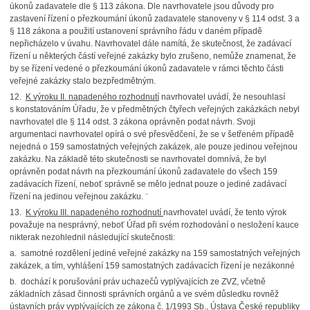
úkonů zadavatele dle § 113 zákona. Dle navrhovatele jsou důvody pro
zastavení řízení o přezkoumání úkonů zadavatele stanoveny v § 114 odst. 3 a
§ 118 zákona a použití ustanovení správního řádu v daném případě
nepřicházelo v úvahu. Navrhovatel dále namítá, že skutečnost, že zadávací
řízení u některých částí veřejné zakázky bylo zrušeno, nemůže znamenat, že
by se řízení vedené o přezkoumání úkonů zadavatele v rámci těchto části
veřejné zakázky stalo bezpředmětným.
12.
K výroku II. napadeného rozhodnutí
navrhovatel uvádí, že nesouhlasí
s konstatováním Úřadu, že v předmětných čtyřech veřejných zakázkách nebyl
navrhovatel dle § 114 odst. 3 zákona oprávněn podat návrh. Svoji
argumentaci navrhovatel opírá o své přesvědčení, že se v šetřeném případě
nejedná o 159 samostatných veřejných zakázek, ale pouze jedinou veřejnou
zakázku. Na základě této skutečnosti se navrhovatel domnívá, že byl
oprávněn podat návrh na přezkoumání úkonů zadavatele do všech 159
zadávacích řízení, neboť správně se mělo jednat pouze o jediné zadávací
řízení na jedinou veřejnou zakázku. ¨
13.
K výroku III. napadeného rozhodnutí
navrhovatel uvádí, že tento výrok
považuje na nesprávný, neboť Úřad při svém rozhodování o nesložení kauce
nikterak nezohlednil následující skutečnosti:
a. samotné rozdělení jediné veřejné zakázky na 159 samostatných veřejných
zakázek, a tím, vyhlášení 159 samostatných zadávacích řízení je nezákonné
b. dochází k porušování práv uchazečů vyplývajících ze ZVZ, včetně
základních zásad činnosti správních orgánů a ve svém důsledku rovněž
ústavních práv vyplývajících ze zákona č. 1/1993 Sb., Ústava České republiky