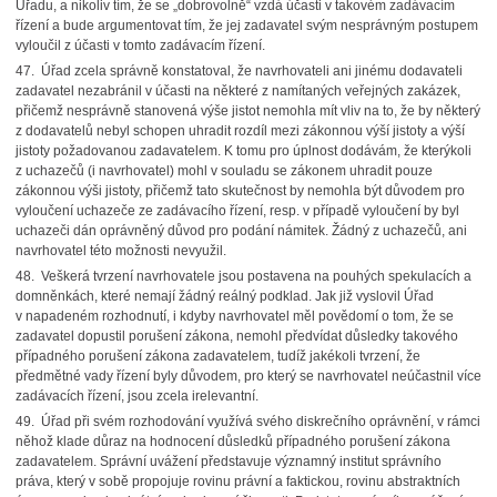
Úřadu, a nikoliv tím, že se „dobrovolně“ vzdá účasti v takovém zadávacím
řízení a bude argumentovat tím, že jej zadavatel svým nesprávným postupem
vyloučil z účasti v tomto zadávacím řízení.
47. Úřad zcela správně konstatoval, že navrhovateli ani jinému dodavateli
zadavatel nezabránil v účasti na některé z namítaných veřejných zakázek,
přičemž nesprávně stanovená výše jistot nemohla mít vliv na to, že by některý
z dodavatelů nebyl schopen uhradit rozdíl mezi zákonnou výší jistoty a výší
jistoty požadovanou zadavatelem. K tomu pro úplnost dodávám, že kterýkoli
z uchazečů (i navrhovatel) mohl v souladu se zákonem uhradit pouze
zákonnou výši jistoty, přičemž tato skutečnost by nemohla být důvodem pro
vyloučení uchazeče ze zadávacího řízení, resp. v případě vyloučení by byl
uchazeči dán oprávněný důvod pro podání námitek. Žádný z uchazečů, ani
navrhovatel této možnosti nevyužil.
48. Veškerá tvrzení navrhovatele jsou postavena na pouhých spekulacích a
domněnkách, které nemají žádný reálný podklad. Jak již vyslovil Úřad
v napadeném rozhodnutí, i kdyby navrhovatel měl povědomí o tom, že se
zadavatel dopustil porušení zákona, nemohl předvídat důsledky takového
případného porušení zákona zadavatelem, tudíž jakékoli tvrzení, že
předmětné vady řízení byly důvodem, pro který se navrhovatel neúčastnil více
zadávacích řízení, jsou zcela irelevantní.
49. Úřad při svém rozhodování využívá svého diskrečního oprávnění, v rámci
něhož klade důraz na hodnocení důsledků případného porušení zákona
zadavatelem. Správní uvážení představuje významný institut správního
práva, který v sobě propojuje rovinu právní a faktickou, rovinu abstraktních