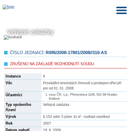
Veřejné zakázky
ČÍSLO JEDNACÍ:
R095/2008-17801/2008//310-AS
ZRUŠENO NA ZÁKLADĚ ROZHODNUTÍ SOUDU
Instance
II.
Věc
Provádění lesnických činností s prodejem dříví při
pni od 01. 01. 2008
Účastníci
Lesy ČR, s.p., Přemyslova 1106, 501 68 Hradec
Králové
Typ správního
Veřejná zakázka
řízení
Výrok
§ 152 odst. 5 písm. b) sř - rozklad zamítnut
Rok
2007
Datum nabytí
19. 9. 2008