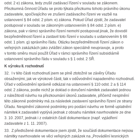
odst. 2 e) zákona, tedy zrušil zadávací řízení v souladu se zákonem.
Přezkumná činnost Úřadu se proto týkala přezkumu tohoto právního úkonu
zadavatele, spočívajícího ve zrušení zadávacího řízeni ve vazbě na
ustanovení § 84 odst. 2 písm. e) zákona. Pokud Úřad zjistil, že zadavatel
postupoval v souladu se zákonným ustanovením § 84 odst. 2 písm. e)
zákona, pak v rámci správního řízení nemohl postupovat jinak, že dovodil
bezpředmětnost řízení a zastavil toto řízení v souladu s ustanovením § 66
odst. 1 písm. g) správního řádu. Otázku bezpředmětnosti řízení zákon o
veřejných zakázkách jako zvláštní zákon speciálně neupravuje, a proto
v tomto směru musí použít Úřad v rámci správního řízení subsidiárně
ustanovení správního řádu v souladu s § 1 odst. 2 SŘ.
K výroku II. rozhodnutí
32. I v této části rozhodnutí jsem se plně ztotožnil se závěry Úřadu
obsaženými, jak ve výrokové části, tak v odůvodnění napadeného rozhodnutí.
Úřad v odůvodnění správně odkázal na ustanovení § 110 odst. 2 a § 114
odst. 2 zákona, podle nichž je doklad o doručení námitek zadavateli jednou
z náležitostí návrhu na přezkoumání úkonů zadavatele, přičemž nesplnění
této zákonné podmínky má za následek zastavení správního řízení ze strany
Úřadu. Nesplnění zákonné podmínky pro podání návrhu ve formě uplatnění
námitek k zadavateli vyplývá jednak z obsahu námitek navrhovatele ze dne
3. 10. 2007, jednak i z ostatních částí dokumentace (např. vyjádření
zadavatele z 1. 11. 2007).
33. Z předložené dokumentace jsem zjistil, že součástí dokumentace nejsou
námitky navrhovatele ve věci veřejných zakázek na „Provádění lesnických