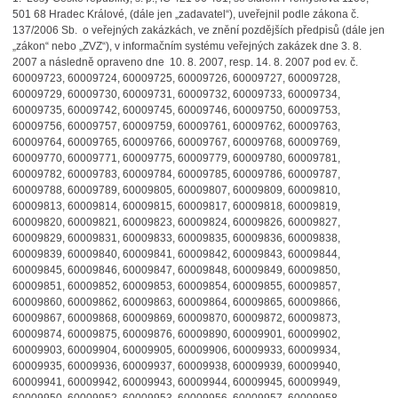
501 68 Hradec Králové, (dále jen „zadavatel“), uveřejnil podle zákona č.
137/2006 Sb. o veřejných zakázkách, ve znění pozdějších předpisů (dále jen
„zákon“ nebo „ZVZ“), v informačním systému veřejných zakázek dne 3. 8.
2007 a následně opraveno dne 10. 8. 2007, resp. 14. 8. 2007 pod ev. č.
60009723, 60009724, 60009725, 60009726, 60009727, 60009728,
60009729, 60009730, 60009731, 60009732, 60009733, 60009734,
60009735, 60009742, 60009745, 60009746, 60009750, 60009753,
60009756, 60009757, 60009759, 60009761, 60009762, 60009763,
60009764, 60009765, 60009766, 60009767, 60009768, 60009769,
60009770, 60009771, 60009775, 60009779, 60009780, 60009781,
60009782, 60009783, 60009784, 60009785, 60009786, 60009787,
60009788, 60009789, 60009805, 60009807, 60009809, 60009810,
60009813, 60009814, 60009815, 60009817, 60009818, 60009819,
60009820, 60009821, 60009823, 60009824, 60009826, 60009827,
60009829, 60009831, 60009833, 60009835, 60009836, 60009838,
60009839, 60009840, 60009841, 60009842, 60009843, 60009844,
60009845, 60009846, 60009847, 60009848, 60009849, 60009850,
60009851, 60009852, 60009853, 60009854, 60009855, 60009857,
60009860, 60009862, 60009863, 60009864, 60009865, 60009866,
60009867, 60009868, 60009869, 60009870, 60009872, 60009873,
60009874, 60009875, 60009876, 60009890, 60009901, 60009902,
60009903, 60009904, 60009905, 60009906, 60009933, 60009934,
60009935, 60009936, 60009937, 60009938, 60009939, 60009940,
60009941, 60009942, 60009943, 60009944, 60009945, 60009949,