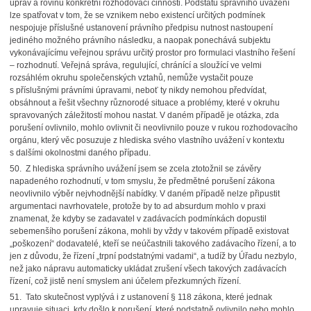
úprav a rovinu konkrétní rozhodovací činnosti. Podstatu správního uvážení
lze spatřovat v tom, že se vznikem nebo existencí určitých podmínek
nespojuje příslušné ustanovení právního předpisu nutnost nastoupení
jediného možného právního následku, a naopak ponechává subjektu
vykonávajícímu veřejnou správu určitý prostor pro formulaci vlastního řešení
– rozhodnutí. Veřejná správa, regulující, chránící a sloužící ve velmi
rozsáhlém okruhu společenských vztahů, nemůže vystačit pouze
s příslušnými právními úpravami, neboť ty nikdy nemohou předvídat,
obsáhnout a řešit všechny různorodé situace a problémy, které v okruhu
spravovaných záležitostí mohou nastat. V daném případě je otázka, zda
porušení ovlivnilo, mohlo ovlivnit či neovlivnilo pouze v rukou rozhodovacího
orgánu, který věc posuzuje z hlediska svého vlastního uvážení v kontextu
s dalšími okolnostmi daného případu.
50. Z hlediska správního uvážení jsem se zcela ztotožnil se závěry
napadeného rozhodnutí, v tom smyslu, že předmětné porušení zákona
neovlivnilo výběr nejvhodnější nabídky. V daném případě nelze připustit
argumentaci navrhovatele, protože by to ad absurdum mohlo v praxi
znamenat, že kdyby se zadavatel v zadávacích podmínkách dopustil
sebemenšího porušení zákona, mohli by vždy v takovém případě existovat
„poškození“ dodavatelé, kteří se neúčastnili takového zadávacího řízení, a to
jen z důvodu, že řízení „trpní podstatnými vadami“, a tudíž by Úřadu nezbylo,
než jako nápravu automaticky ukládat zrušení všech takových zadávacích
řízení, což jistě není smyslem ani účelem přezkumných řízení.
51. Tato skutečnost vyplývá i z ustanovení § 118 zákona, které jednak
upravuje situaci, kdy došlo k porušení, které podstatně ovlivnilo nebo mohlo