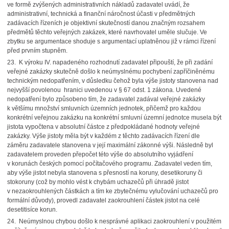
ve formě zvýšených administrativních nákladů zadavatel uvádí, že
administrativní, technická a finanční náročnost účasti v předmětných
zadávacích řízeních je objektivní skutečností danou značným rozsahem
předmětů těchto veřejných zakázek, které navrhovatel uměle slučuje. Ve
zbytku se argumentace shoduje s argumentací uplatněnou již v rámci řízení
před prvním stupněm.
23. K výroku IV. napadeného rozhodnutí zadavatel připouští, že při zadání
veřejné zakázky skutečně došlo k neúmyslnému pochybení zapříčiněnému
technickým nedopatřením, v důsledku čehož byla výše jistoty stanovena nad
nejvyšší povolenou hranici uvedenou v § 67 odst. 1 zákona. Uvedené
nedopatření bylo způsobeno tím, že zadavatel zadával veřejné zakázky
k většímu množství smluvních územních jednotek, přičemž pro každou
konkrétní veřejnou zakázku na konkrétní smluvní územní jednotce musela být
jistota vypočtena v absolutní částce z předpokládané hodnoty veřejné
zakázky. Výše jistoty měla být v každém z těchto zadávacích řízení dle
záměru zadavatele stanovena v její maximální zákonné výši. Následně byl
zadavatelem proveden přepočet této výše do absolutního vyjádření
v korunách českých pomocí počítačového programu. Zadavatel veden tím,
aby výše jistot nebyla stanovena s přesností na koruny, desetikoruny či
stokoruny (což by mohlo vést k chybám uchazečů při úhradě jistot
v nezaokrouhlených částkách a tím ke zbytečnému vylučování uchazečů pro
formální důvody), provedl zadavatel zaokrouhlení částek jistot na celé
desetitisíce korun.
24. Neúmyslnou chybou došlo k nesprávné aplikaci zaokrouhlení v použitém