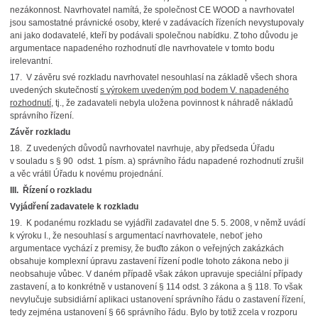
nezákonnost. Navrhovatel namítá, že společnost CE WOOD a navrhovatel
jsou samostatné právnické osoby, které v zadávacích řízeních nevystupovaly
ani jako dodavatelé, kteří by podávali společnou nabídku. Z toho důvodu je
argumentace napadeného rozhodnutí dle navrhovatele v tomto bodu
irelevantní.
17. V závěru své rozkladu navrhovatel nesouhlasí na základě všech shora
uvedených skutečností
s výrokem uvedeným pod bodem V. napadeného
rozhodnutí
, tj., že zadavateli nebyla uložena povinnost k náhradě nákladů
správního řízení.
Závěr rozkladu
18. Z uvedených důvodů navrhovatel navrhuje, aby předseda Úřadu
v souladu s § 90 odst. 1 písm. a) správního řádu napadené rozhodnutí zrušil
a věc vrátil Úřadu k novému projednání.
III.
Řízení o rozkladu
Vyjádření zadavatele k rozkladu
19. K podanému rozkladu se vyjádřil zadavatel dne 5. 5. 2008, v němž uvádí
k výroku I., že nesouhlasí s argumentací navrhovatele, neboť jeho
argumentace vychází z premisy, že buďto zákon o veřejných zakázkách
obsahuje komplexní úpravu zastavení řízení podle tohoto zákona nebo ji
neobsahuje vůbec. V daném případě však zákon upravuje speciální případy
zastavení, a to konkrétně v ustanovení § 114 odst. 3 zákona a § 118. To však
nevylučuje subsidiární aplikaci ustanovení správního řádu o zastavení řízení,
tedy zejména ustanovení § 66 správního řádu. Bylo by totiž zcela v rozporu