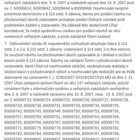
veřejných zakázkách dne 3. 8. 2007 a následně opravil dne 14. 8. 2007 pod
ev. č. 60009814, 60009842, 60009844 a 60009968. Navrhovatel nesplnil
povinnost stanovenou v § 110 odst. 5 zákona, kterou pro podání návrhu na
přezkoumání úkonů zadavatele požaduje podání řádných námitek proti
podmínkám zadání u zadavatele. Na základě této skutečnosti Úřad
konstatoval, že nebyl oprávněnou osobou pro podání návrhů ve věci
uvedených veřejných zakázek, a proto zahájené řízení zastavil.
7. Odůvodnění výroku III. napadeného rozhodnutí obsahuje citace § 114
odst. 2 a 3 a § 115 odst. 1 zákona. Ustanovení § 114 odst. 3 in fine stanoví,
že součástí návrhu na přezkoumání úkonů zadavatele je i doklad o složení
kauce podle § 115 zákona. Návrhy na zahájení řízení o přezkoumání úkonů
zadavatele, které Úřad od navrhovatele obdržel, neobsahovaly doklady o
složení kaucí v požadovaných výších a navrhovatel tyto nedoložil ani ve lhůtě
stanovené mu usnesením č. j. S290/2007-20329/2007/510-MO ze dne 2. 11.
2007 Úřad zahájená správní řízení ve věci 147 veřejných zakázek, jejichž
oznámení bylo v informačním systému o veřejných zakázkách uveřejněno
dne 3. 8. 2007 a následně opraveno dne 10. 8. 2007, resp. 14. 8. 2007 pod
ev. č. 60009723, 60009724, 60009725, 60009726, 60009727, 60009728,
60009729, 60009730, 60009731, 60009733, 60009734, 60009735,
60009742, 60009745, 60009746, 60009750, 60009753, 60009756,
60009757, 60009759, 60009761, 60009762, 60009763, 60009764,
60009765, 60009766, 60009767, 60009768, 60009769, 60009770,
60009771, 60009775, 60009779, 60009780, 60009781, 60009782,
60009783, 60009784, 60009785, 60009786, 60009787, 60009788,
60009789, 60009805, 60009807, 60009809, 60009810, 60009813,