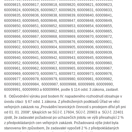
60009815, 60009817, 60009818, 60009820, 60009821, 60009823,
60009824, 60009826, 60009827, 60009829, 60009831, 60009833,
60009835, 60009836, 60009838, 60009839, 60009840, 60009841,
60009843, 60009845, 60009846, 60009847, 60009848, 60009849,
60009850, 60009851, 60009852, 60009853, 60009854, 60009855,
60009857, 60009860, 60009862, 60009863, 60009864, 60009865,
60009866, 60009867, 60009868, 60009869, 60009870, 60009872,
60009873, 60009874, 60009875, 60009876, 60009890, 60009901,
60009902, 60009903, 60009904, 60009905, 60009906, 60009933,
60009934, 60009935, 60009936, 60009937, 60009938, 60009939,
60009940, 60009941, 60009942, 60009943, 60009945, 60009949,
60009952, 60009956, 60009957, 60009958, 60009959, 60009960,
60009961, 60009962, 60009963, 60009965, 60009966, 60009967,
60009969, 60009970, 60009971, 60009972, 60009973, 60009976,
60009977, 60009978, 60009979, 60009980, 60009981, 60009982,
60009983, 60009984, 60009987, 60009988, 60009989, 60009990,
60009991, 60009993 a 60009994, podle § 114 odst. 3 zákona, zastavil.
8. Odůvodnění výroku pod bodem IV. napadeného rozhodnutí obsahuje v
úvodu citaci § 67 odst. 1 zákona. Z předložených podkladů Úřad ve věci
veřejných zakázek na „Provádění lesnických činností s prodejem dříví při pni
od 01. 01. 2008“, týkajících se SÚJ č. 17604, SÚJ č. 20903 a SÚJ č. 22401
zjistil, že zadavatel požadoval po uchazečích jistotu ve výši přesahující 2 %
z předpokládaných cen veřejných zakázek. Požadovaná výše jistot byla
stanovena tím způsobem, že zadavatel vypočetl 2 % z předpokládaných