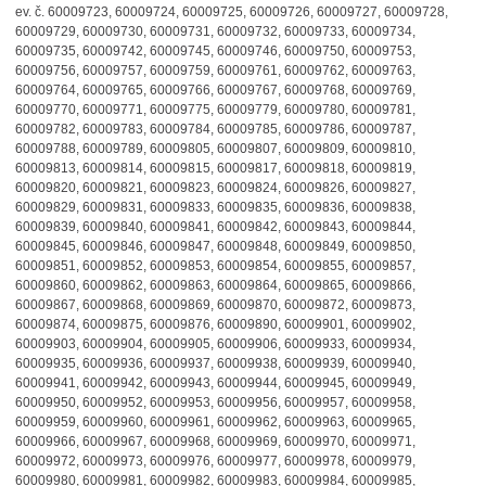
ev. č. 60009723, 60009724, 60009725, 60009726, 60009727, 60009728,
60009729, 60009730, 60009731, 60009732, 60009733, 60009734,
60009735, 60009742, 60009745, 60009746, 60009750, 60009753,
60009756, 60009757, 60009759, 60009761, 60009762, 60009763,
60009764, 60009765, 60009766, 60009767, 60009768, 60009769,
60009770, 60009771, 60009775, 60009779, 60009780, 60009781,
60009782, 60009783, 60009784, 60009785, 60009786, 60009787,
60009788, 60009789, 60009805, 60009807, 60009809, 60009810,
60009813, 60009814, 60009815, 60009817, 60009818, 60009819,
60009820, 60009821, 60009823, 60009824, 60009826, 60009827,
60009829, 60009831, 60009833, 60009835, 60009836, 60009838,
60009839, 60009840, 60009841, 60009842, 60009843, 60009844,
60009845, 60009846, 60009847, 60009848, 60009849, 60009850,
60009851, 60009852, 60009853, 60009854, 60009855, 60009857,
60009860, 60009862, 60009863, 60009864, 60009865, 60009866,
60009867, 60009868, 60009869, 60009870, 60009872, 60009873,
60009874, 60009875, 60009876, 60009890, 60009901, 60009902,
60009903, 60009904, 60009905, 60009906, 60009933, 60009934,
60009935, 60009936, 60009937, 60009938, 60009939, 60009940,
60009941, 60009942, 60009943, 60009944, 60009945, 60009949,
60009950, 60009952, 60009953, 60009956, 60009957, 60009958,
60009959, 60009960, 60009961, 60009962, 60009963, 60009965,
60009966, 60009967, 60009968, 60009969, 60009970, 60009971,
60009972, 60009973, 60009976, 60009977, 60009978, 60009979,
60009980, 60009981, 60009982, 60009983, 60009984, 60009985,