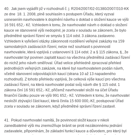
40. Jak jsem vyjádřil již v rozhodnutí č. j. R204/2007/02-01380/2007/310-KK
ze dne 18. 1. 2008, plně souhlasím s postupem Úřadu, který vyzval
usnesením navrhovatele k doplnění návrhu o doklad o složení kauce ve výši
16 591 652,- Kč. Vzhledem k tomu, že navrhovatel návrh o doklad o složení
kauce ve stanovené výši nedoplnil, je zcela v souladu se zákonem, že bylo
předmětné správní řízení ve smyslu § 114 odst. 3 zákona zastaveno.
Vzhledem k vyřešení otázky zákonnosti rozdělení veřejné zakázky na 159
samostatných zadávacích řízení, nelze než souhlasit s povinností
navrhovatele, která vyplývá z ustanovení § 114 odst. 2 a § 115 zákona, tj., že
navrhovatel byl povinen zaplatit kauci na všechna předmětná zadávací řízení
do nichž jeho návrh směřoval. Úřad velice přehledně zpracoval přehled
jednotlivých veřejných zakázek, na které byl navrhovatelem podán návrh,
včetně stanovení odpovídajících kaucí (strana 10 až 13 napadeného
rozhodnutí). Z tohoto přehledu vyplývá, že celková výše kaucí pro všechna
zadávací řízení, na která navrhovatel podal svůj návrh dle § 115 odst. 1
zákona činí 16 591 652,- Kč, přičemž navrhovatel složil na účet Úřadu
finanční částku pouze ve výši 991 652,- Kč. Vzhledem k tomu, že navrhovatel
nesložil zbývající část kaucí, která činila 15 600 000,-Kč, postupoval Úřad
zcela v souladu se zákonem, když předmětné správní řízení zastavil.
41. Pokud navrhovatel namítá, že povinnost složit kauce v nikoli
zanedbatelné výši mu znemožňuje bránit se proti nezákonnému jednání
zadavatele, připomínám, že základní funkcí kauce a důvodem, pro který byl