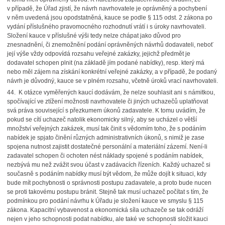
v případě, že Úřad zjistí, že návrh navrhovatele je oprávněný a pochybení
v něm uvedená jsou opodstatněná, kauce se podle § 115 odst. 2 zákona po
vydání příslušného pravomocného rozhodnutí vrátí i s úroky navrhovateli.
Složení kauce v příslušné výši tedy nelze chápat jako důvod pro
znesnadnění, či znemožnění podání oprávněných návrhů dodavateli, neboť
její výše vždy odpovídá rozsahu veřejné zakázky, jejichž předmět je
dodavatel schopen plnit (na základě jím podané nabídky), resp. který má
nebo měl zájem na získání konkrétní veřejné zakázky, a v případě, že podaný
návrh je důvodný, kauce se v plném rozsahu, včetně úroků vrací navrhovateli.
44. K otázce vyměřených kaucí dodávám, že nelze souhlasit ani s námitkou,
spočívající ve ztížení možnosti navrhovatele či jiných uchazečů uplatňovat
svá práva související s přezkumem úkonů zadavatele. K tomu uvádím, že
pokud se cítí uchazeč natolik ekonomicky silný, aby se ucházel o větší
množství veřejných zakázek, musí tak činit s vědomím toho, že s podáním
nabídek je spjato činění různých administrativních úkonů, s nimiž je zase
spojena nutnost zajistit dostatečné personální a materiální zázemí. Není-li
zadavatel schopen či ochoten nést náklady spojené s podáním nabídek,
nezbývá mu než zvážit svou účast v zadávacích řízeních. Každý uchazeč si
současně s podáním nabídky musí být vědom, že může dojít k situaci, kdy
bude mít pochybnosti o správnosti postupu zadavatele, a proto bude nucen
se proti takovému postupu bránit. Stejně tak musí uchazeč počítat s tím, že
podmínkou pro podání návrhu k Úřadu je složení kauce ve smyslu § 115
zákona. Kapacitní vybavenost a ekonomická síla uchazeče se tak odráží
nejen v jeho schopnosti podat nabídku, ale také ve schopnosti složit kauci