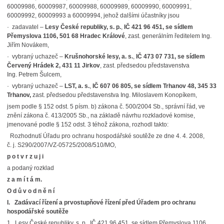
60009986, 60009987, 60009988, 60009989, 60009990, 60009991,
60009992, 60009993 a 60009994, jehož dalšími účastníky jsou
· zadavatel –
Lesy České republiky, s. p.
,
IČ 421 96 451, se sídlem
Přemyslova 1106, 501 68 Hradec Králové
, zast. generálním ředitelem Ing.
Jiřím Novákem,
· vybraný uchazeč –
Krušnohorské lesy, a. s.
,
IČ 473 07 731, se sídlem
Červený Hrádek 2, 431 11
Jirkov
, zast. předsedou představenstva
Ing. Petrem Šulcem,
· vybraný uchazeč –
LST, a. s.
,
IČ 607 06 805, se sídlem Trhanov 48, 345 33
Trhanov,
zast. předsedou představenstva Ing. Miloslavem Konopíkem,
jsem podle § 152 odst. 5 písm. b) zákona č. 500/2004 Sb., správní řád, ve
znění zákona č. 413/2005 Sb., na základě návrhu rozkladové komise,
jmenované podle § 152 odst. 3 téhož zákona, rozhodl takto:
Rozhodnutí Úřadu pro ochranu hospodářské soutěže ze dne 4. 4. 2008,
č. j. S290/2007/VZ-05725/2008/510/MO,
p o t v r z u j i
a podaný rozklad
z a m í t á m.
O d ů v o d n ě n í
I. Zadávací řízení a prvostupňové řízení před Úřadem pro ochranu
hospodářské soutěže
1. Lesy České republiky, s. p., IČ 421 96 451, se sídlem Přemyslova 1106,