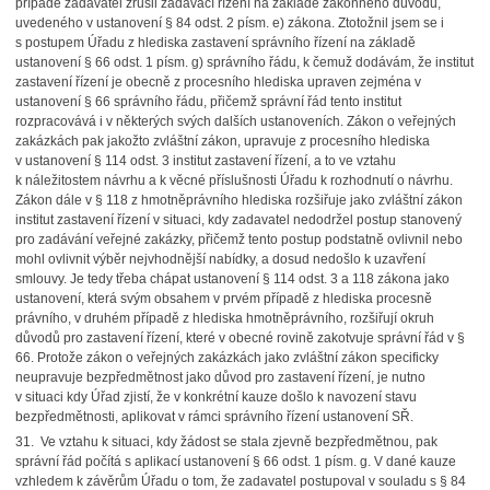
případě zadavatel zrušil zadávací řízení na základě zákonného důvodu,
uvedeného v ustanovení § 84 odst. 2 písm. e) zákona. Ztotožnil jsem se i
s postupem Úřadu z hlediska zastavení správního řízení na základě
ustanovení § 66 odst. 1 písm. g) správního řádu, k čemuž dodávám, že institut
zastavení řízení je obecně z procesního hlediska upraven zejména v
ustanovení § 66 správního řádu, přičemž správní řád tento institut
rozpracovává i v některých svých dalších ustanoveních. Zákon o veřejných
zakázkách pak jakožto zvláštní zákon, upravuje z procesního hlediska
v ustanovení § 114 odst. 3 institut zastavení řízení, a to ve vztahu
k náležitostem návrhu a k věcné příslušnosti Úřadu k rozhodnutí o návrhu.
Zákon dále v § 118 z hmotněprávního hlediska rozšiřuje jako zvláštní zákon
institut zastavení řízení v situaci, kdy zadavatel nedodržel postup stanovený
pro zadávání veřejné zakázky, přičemž tento postup podstatně ovlivnil nebo
mohl ovlivnit výběr nejvhodnější nabídky, a dosud nedošlo k uzavření
smlouvy. Je tedy třeba chápat ustanovení § 114 odst. 3 a 118 zákona jako
ustanovení, která svým obsahem v prvém případě z hlediska procesně
právního, v druhém případě z hlediska hmotněprávního, rozšiřují okruh
důvodů pro zastavení řízení, které v obecné rovině zakotvuje správní řád v §
66. Protože zákon o veřejných zakázkách jako zvláštní zákon specificky
neupravuje bezpředmětnost jako důvod pro zastavení řízení, je nutno
v situaci kdy Úřad zjistí, že v konkrétní kauze došlo k navození stavu
bezpředmětnosti, aplikovat v rámci správního řízení ustanovení SŘ.
31. Ve vztahu k situaci, kdy žádost se stala zjevně bezpředmětnou, pak
správní řád počítá s aplikací ustanovení § 66 odst. 1 písm. g. V dané kauze
vzhledem k závěrům Úřadu o tom, že zadavatel postupoval v souladu s § 84