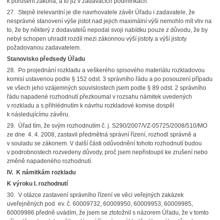
k porušení zákona, a to již v zadávacích podmínkách.
27. Stejně irelevantní je dle navrhovatele závěr Úřadu i zadavatele, že
nesprávné stanovení výše jistot nad jejich maximální výši nemohlo mít vliv na
to, že by některý z dodavatelů nepodal svoji nabídku pouze z důvodu, že by
nebyl schopen uhradit rozdíl mezi zákonnou výší jistoty a výší jistoty
požadovanou zadavatelem.
Stanovisko předsedy Úřadu
28. Po projednání rozkladu a veškerého spisového materiálu rozkladovou
komisí ustavenou podle § 152 odst. 3 správního řádu a po posouzení případu
ve všech jeho vzájemných souvislostech jsem podle § 89 odst. 2 správního
řádu napadené rozhodnutí přezkoumal v rozsahu námitek uvedených
v rozkladu a s přihlédnutím k návrhu rozkladové komise dospěl
k následujícímu závěru.
29. Úřad tím, že svým rozhodnutím č. j. S290/2007/VZ-05725/2008/510/MO
ze dne 4. 4. 2008, zastavil předmětná správní řízení, rozhodl správně a
v souladu se zákonem. V další části odůvodnění tohoto rozhodnutí budou
v podrobnostech rozvedeny důvody, proč jsem nepřistoupil ke zrušení nebo
změně napadeného rozhodnutí.
IV.
K námitkám rozkladu
K výroku I. rozhodnutí
30. V otázce zastavení správního řízení ve věci veřejných zakázek
uveřejněných pod ev. č. 60009732, 60009950, 60009953, 60009985,
60009986 předně uvádím, že jsem se ztotožnil s názorem Úřadu, že v tomto