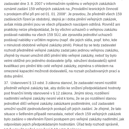
zadavatel dne 3. 8. 2007 v informačním systému o veřejných zakázkách
oznámil zadání 159 veřejných zakázek na „Provádění lesnických činností
s prodejem dříví při pni od 01. 01. 2008“. Je pravdou, že předmět všech 159
zadávacích řízení je obdobný, stejná je i doba plnění veřejných zakázek,
avšak místa plnění jsou ve všech případech navzájem odlišná. Rovněž ani
prakticky nelze předpokládat, že by všichni uchazeči o veřejnou zakázku
podávali nabídku na všech 159 SÚJ, ale zpravidla jednotliví uchazeči
podávají nabídky v určitém regionu (např. dle jejich sídla, popř. toho, kde
v minulosti obdobné veřejné zakázky plnili). Pokud by se tedy zadavatel
rozhodl předmětné veřejné zakázky zadat jako jedinou veřejnou zakázku,
zřejmě by musel umožnit dílčí plnění této veřejné zakázky, neboť by bylo
velmi obtížné pro jediného dodavatele (příp. sdružení dodavatelů) splnit
kvalifikaci pro plnění této celé veřejné zakázky, zejména s ohledem na
omezené kapacitní možnosti dodavatelů, na rozsah požadovaných prací a
dobu plnění.
37. Ustanovení § 13 odst. 3 zákona stanoví, že zadavatel nesmí rozdělit
předmět veřejné zakázky tak, aby došlo ke snížení předpokládané hodnoty
pod finanční limity stanovené v § 12 zákona. Jinými slovy, rozdělení
nadlimitní veřejné zakázky nesmí vést k tomu, že se po rozdělení stanou
jednotlivé dílčí veřejné zakázky zakázkami podlimitními, což zadavateli
umožní využití zjednodušených postupů při jejich zadání. Je zřejmé, že tato
situace v šetřeném případě nenastala, neboť všech 159 veřejných zakázek
bylo zadáno v otevřeném řízení postupem pro veřejné zakázky nadlimitní, jak
odpovídalo jejich předpokládaným hodnotám. Úřad tedy rozhodl správně,