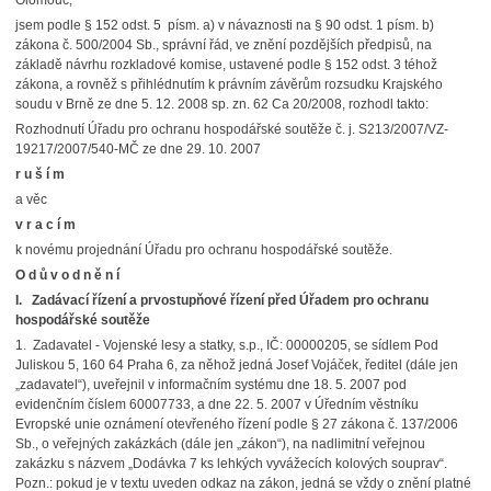
Olomouc,
jsem podle § 152 odst. 5 písm. a) v návaznosti na § 90 odst. 1 písm. b)
zákona č. 500/2004 Sb., správní řád, ve znění pozdějších předpisů, na
základě návrhu rozkladové komise, ustavené podle § 152 odst. 3 téhož
zákona, a rovněž s přihlédnutím k právním závěrům rozsudku Krajského
soudu v Brně ze dne 5. 12. 2008 sp. zn. 62 Ca 20/2008, rozhodl takto:
Rozhodnutí Úřadu pro ochranu hospodářské soutěže č. j. S213/2007/VZ-
19217/2007/540-MČ ze dne 29. 10. 2007
r u š í m
a věc
v r a c í m
k novému projednání Úřadu pro ochranu hospodářské soutěže.
O d ů v o d n ě n í
I. Zadávací řízení a prvostupňové řízení před Úřadem pro ochranu
hospodářské soutěže
1. Zadavatel - Vojenské lesy a statky, s.p., IČ: 00000205, se sídlem Pod
Juliskou 5, 160 64 Praha 6, za něhož jedná Josef Vojáček, ředitel (dále jen
„zadavatel“), uveřejnil v informačním systému dne 18. 5. 2007 pod
evidenčním číslem 60007733, a dne 22. 5. 2007 v Úředním věstníku
Evropské unie oznámení otevřeného řízení podle § 27 zákona č. 137/2006
Sb., o veřejných zakázkách (dále jen „zákon“), na nadlimitní veřejnou
zakázku s názvem „Dodávka 7 ks lehkých vyvážecích kolových souprav“.
Pozn.: pokud je v textu uveden odkaz na zákon, jedná se vždy o znění platné