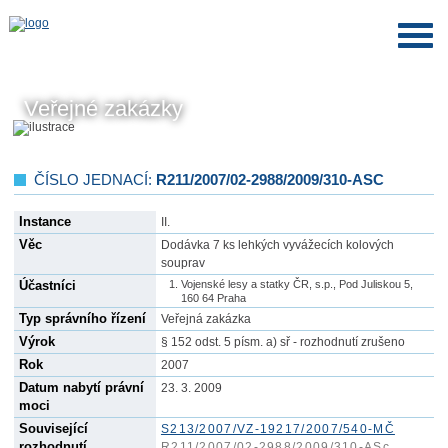
Veřejné zakázky
ČÍSLO JEDNACÍ:
R211/2007/02-2988/2009/310-ASC
Instance
II.
Věc
Dodávka 7 ks lehkých vyvážecích kolových
souprav
Účastníci
Vojenské lesy a statky ČR, s.p., Pod Juliskou 5,
160 64 Praha
Typ správního řízení
Veřejná zakázka
Výrok
§ 152 odst. 5 písm. a) sř - rozhodnutí zrušeno
Rok
2007
Datum nabytí právní
23. 3. 2009
moci
Související
S213/2007/VZ-19217/2007/540-MČ
rozhodnutí
R211/2007/02-2988/2009/310-ASc