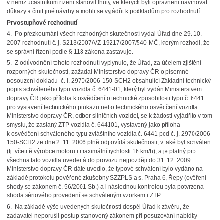
v němž účastníkům řízení stanovil lhůty, ve kterých byli oprávněni navrhovat
důkazy a činit jiné návrhy a mohli se vyjádřit k podkladům pro rozhodnutí.
Prvostupňové rozhodnutí
4. Po přezkoumání všech rozhodných skutečností vydal Úřad dne 29. 10.
2007 rozhodnutí č. j. S213/2007/VZ-19217/2007/540-MČ, kterým rozhodl, že
se správní řízení podle § 118 zákona zastavuje.
5. Z odůvodnění tohoto rozhodnutí vyplynulo, že Úřad, za účelem zjištění
rozporných skutečností, zažádal Ministerstvo dopravy ČR o písemné
posouzení dokladu č. j. 2970/2006-150-SCH2 obsahující Základní technický
popis schváleného typu vozidla č. 6441-01, který byl vydán Ministerstvem
dopravy ČR jako příloha k osvědčení o technické způsobilosti typu č. 6441
pro vystavení technického průkazu nebo technického osvědčení vozidla.
Ministerstvo dopravy ČR, odbor silničních vozidel, se k žádosti vyjádřilo v tom
smyslu, že zaslaný ZTP vozidla č. 644101, vystavený jako příloha
k osvědčení schváleného typu zvláštního vozidla č. 6441 pod č. j. 2970/2006-
150-SCH2 ze dne 2. 11. 2006 plně odpovídá skutečnosti, v jaké byl schválen
(tj. včetně výrobce motoru i maximální rychlosti 16 km/h), a je platný pro
všechna tato vozidla uvedená do provozu nejpozději do 31. 12. 2009.
Ministerstvo dopravy ČR dále uvedlo, že typové schválení bylo vydáno na
základě protokolu pověřené zkušebny SZZPLS a.s. Praha 6, Řepy (ověření
shody se zákonem č. 56/2001 Sb.) a i následnou kontrolou byla potvrzena
shoda sériového provedení se schváleným vzorkem i ZTP.
6. Na základě výše uvedených skutečností dospěl Úřad k závěru, že
zadavatel neporušil postup stanovený zákonem při posuzování nabídky