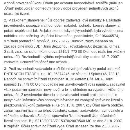
v době provedení úkonu Úřadu pro ochranu hospodářské soutěže (dále jen
„Úřad“ nebo „orgán dohledu“) nebo v době provedení jednotlivých úkonů
účastníků řízení.
2. V zákonem stanovené lhůtě obdržel zadavatel dvě nabídky. Na základě
provedeného posouzení a hodnocení nabídek hodnotící komise stanovila
pořadí úspěšnosti tak, že jako ekonomicky nejvýhodnější byla vyhodnocena
nabídka uchazeče Ing. Vojtěcha Novotného, podnikatele, IČ: 106446574,
s místem podnikání Rybník č. 305, 789 72 Dubicko, zastoupeného na
základě plné moci JUDr. Jiřím Bezuchou, advokátem AK Bezucha, Klimeš,
Stratil, v.o.s., se sídlem Kellnerova 1215/1, 772 00 Olomouc (dále jen „vítězný
uchazeč“). Rozhodnutí o výběru nejvhodnější nabídky ze dne 18. 7. 2007
zadavatel uchazečům téhož dne oznámil.
3. Proti rozhodnutí zadavatele o přidělení veřejné zakázky podal uchazeč
ENTRACON TRADE s. r. o., IČ: 26874245, se sídlem U Splavu 46, 788 13
Rapotín, ve správním řízení zastoupen JUDr. Petrem Dítě, MBA, Horní
náměstí 19, 779 00 Olomouc (dále jen „navrhovatel“) včas námitky, zadavatel
však podaným námitkám nevyhověl, a to i s ohledem na vyjádření vítězného
uchazeče. Z uvedeného důvodu se navrhovatel bránil proti rozhodnutí o
nevyhovění námitek včas podaným návrhem na zahájení správního řízení o
přezkoumání úkonů zadavatele. Ke dni 13. 8. 2007, kdy Úřad návrh obdržel,
zahájil správní řízení, za jehož účastníky označil zadavatele, navrhovatele a
vítězného uchazeče. Zahájení správního řízení oznámil Úřad účastníkům
řízení dopisem č. j. S213/2007/VZ-15370/2007/540-MČ ze dne 21. 8. 2007.
K zajištění účelu správního řízení vydal Úřad usnesení ze dne 21. 8. 2007,