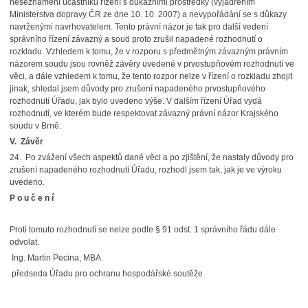
neseznámení účastníků řízení s důkazními prostředky (vyjádřením
Ministerstva dopravy ČR ze dne 10. 10. 2007) a nevypořádání se s důkazy
navrženými navrhovatelem. Tento právní názor je tak pro další vedení
správního řízení závazný a soud proto zrušil napadené rozhodnutí o
rozkladu. Vzhledem k tomu, že v rozporu s předmětným závazným právním
názorem soudu jsou rovněž závěry uvedené v prvostupňovém rozhodnutí ve
věci, a dále vzhledem k tomu, že tento rozpor nelze v řízení o rozkladu zhojit
jinak, shledal jsem důvody pro zrušení napadeného prvostupňového
rozhodnutí Úřadu, jak bylo uvedeno výše. V dalším řízení Úřad vydá
rozhodnutí, ve kterém bude respektovat závazný právní názor Krajského
soudu v Brně.
V. Závěr
24. Po zvážení všech aspektů dané věci a po zjištění, že nastaly důvody pro
zrušení napadeného rozhodnutí Úřadu, rozhodl jsem tak, jak je ve výroku
uvedeno.
P o u č e n í
Proti tomuto rozhodnutí se nelze podle § 91 odst. 1 správního řádu dále
odvolat.
Ing. Martin Pecina, MBA
předseda Úřadu pro ochranu hospodářské soutěže