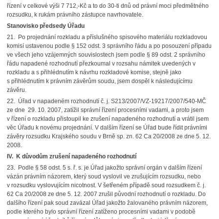
řízení v celkové výši 7 712,-Kč a to do 30-ti dnů od právní moci předmětného
rozsudku, k rukám právního zástupce navrhovatele.
Stanovisko předsedy Úřadu
21. Po projednání rozkladu a příslušného spisového materiálu rozkladovou
komisí ustavenou podle § 152 odst. 3 správního řádu a po posouzení případu
ve všech jeho vzájemných souvislostech jsem podle § 89 odst. 2 správního
řádu napadené rozhodnutí přezkoumal v rozsahu námitek uvedených v
rozkladu a s přihlédnutím k návrhu rozkladové komise, stejně jako
s přihlédnutím k právním závěrům soudu, jsem dospěl k následujícímu
závěru.
22. Úřad v napadeném rozhodnutí č. j. S213/2007/VZ-19217/2007/540-MČ
ze dne 29. 10. 2007, zatížil správní řízení procesními vadami, a proto jsem
v řízení o rozkladu přistoupil ke zrušení napadeného rozhodnutí a vrátil jsem
věc Úřadu k novému projednání. V dalším řízení se Úřad bude řídit právními
závěry rozsudku Krajského soudu v Brně sp. zn. 62 Ca 20/2008 ze dne 5. 12.
2008.
IV. K důvodům zrušení napadeného rozhodnutí
23. Podle § 58 odst. 5 s. ř. s. je Úřad jakožto správní orgán v dalším řízení
vázán právním názorem, který soud vyslovil ve zrušujícím rozsudku, nebo
v rozsudku vyslovujícím nicotnost. V šetřeném případě soud rozsudkem č. j.
62 Ca 20/2008 ze dne 5. 12. 2007 zrušil původní rozhodnutí o rozkladu. Do
dalšího řízení pak soud zavázal Úřad jakožto žalovaného právním názorem,
podle kterého bylo správní řízení zatíženo procesními vadami v podobě