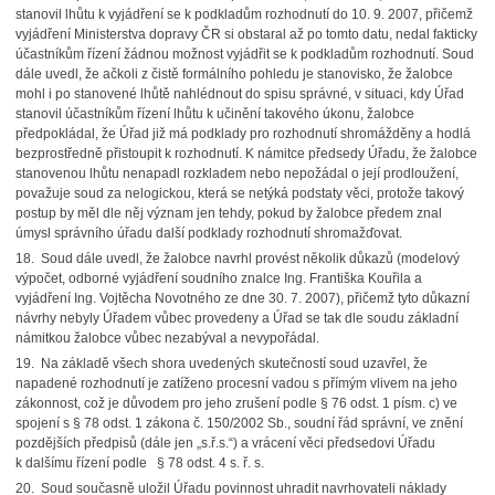
stanovil lhůtu k vyjádření se k podkladům rozhodnutí do 10. 9. 2007, přičemž
vyjádření Ministerstva dopravy ČR si obstaral až po tomto datu, nedal fakticky
účastníkům řízení žádnou možnost vyjádřit se k podkladům rozhodnutí. Soud
dále uvedl, že ačkoli z čistě formálního pohledu je stanovisko, že žalobce
mohl i po stanovené lhůtě nahlédnout do spisu správné, v situaci, kdy Úřad
stanovil účastníkům řízení lhůtu k učinění takového úkonu, žalobce
předpokládal, že Úřad již má podklady pro rozhodnutí shromážděny a hodlá
bezprostředně přistoupit k rozhodnutí. K námitce předsedy Úřadu, že žalobce
stanovenou lhůtu nenapadl rozkladem nebo nepožádal o její prodloužení,
považuje soud za nelogickou, která se netýká podstaty věci, protože takový
postup by měl dle něj význam jen tehdy, pokud by žalobce předem znal
úmysl správního úřadu další podklady rozhodnutí shromažďovat.
18. Soud dále uvedl, že žalobce navrhl provést několik důkazů (modelový
výpočet, odborné vyjádření soudního znalce Ing. Františka Kouřila a
vyjádření Ing. Vojtěcha Novotného ze dne 30. 7. 2007), přičemž tyto důkazní
návrhy nebyly Úřadem vůbec provedeny a Úřad se tak dle soudu základní
námitkou žalobce vůbec nezabýval a nevypořádal.
19. Na základě všech shora uvedených skutečností soud uzavřel, že
napadené rozhodnutí je zatíženo procesní vadou s přímým vlivem na jeho
zákonnost, což je důvodem pro jeho zrušení podle § 76 odst. 1 písm. c) ve
spojení s § 78 odst. 1 zákona č. 150/2002 Sb., soudní řád správní, ve znění
pozdějších předpisů (dále jen „s.ř.s.“) a vrácení věci předsedovi Úřadu
k dalšímu řízení podle § 78 odst. 4 s. ř. s.
20. Soud současně uložil Úřadu povinnost uhradit navrhovateli náklady