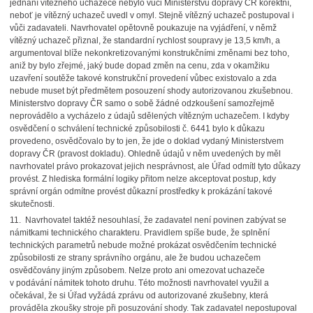
jednání vítězného uchazeče nebylo vůči Ministerstvu dopravy ČR korektní,
neboť je vítězný uchazeč uvedl v omyl. Stejně vítězný uchazeč postupoval i
vůči zadavateli. Navrhovatel opětovně poukazuje na vyjádření, v němž
vítězný uchazeč přiznal, že standardní rychlost soupravy je 13,5 km/h, a
argumentoval blíže nekonkretizovanými konstrukčními změnami bez toho,
aniž by bylo zřejmé, jaký bude dopad změn na cenu, zda v okamžiku
uzavření soutěže takové konstrukční provedení vůbec existovalo a zda
nebude muset být předmětem posouzení shody autorizovanou zkušebnou.
Ministerstvo dopravy ČR samo o sobě žádné odzkoušení samozřejmě
neprovádělo a vycházelo z údajů sdělených vítězným uchazečem. I kdyby
osvědčení o schválení technické způsobilosti č. 6441 bylo k důkazu
provedeno, osvědčovalo by to jen, že jde o doklad vydaný Ministerstvem
dopravy ČR (pravost dokladu). Ohledně údajů v něm uvedených by měl
navrhovatel právo prokazovat jejich nesprávnost, ale Úřad odmítl tyto důkazy
provést. Z hlediska formální logiky přitom nelze akceptovat postup, kdy
správní orgán odmítne provést důkazní prostředky k prokázání takové
skutečnosti.
11. Navrhovatel taktéž nesouhlasí, že zadavatel není povinen zabývat se
námitkami technického charakteru. Pravidlem spíše bude, že splnění
technických parametrů nebude možné prokázat osvědčením technické
způsobilosti ze strany správního orgánu, ale že budou uchazečem
osvědčovány jiným způsobem. Nelze proto ani omezovat uchazeče
v podávání námitek tohoto druhu. Této možnosti navrhovatel využil a
očekával, že si Úřad vyžádá zprávu od autorizované zkušebny, která
prováděla zkoušky stroje při posuzování shody. Tak zadavatel nepostupoval