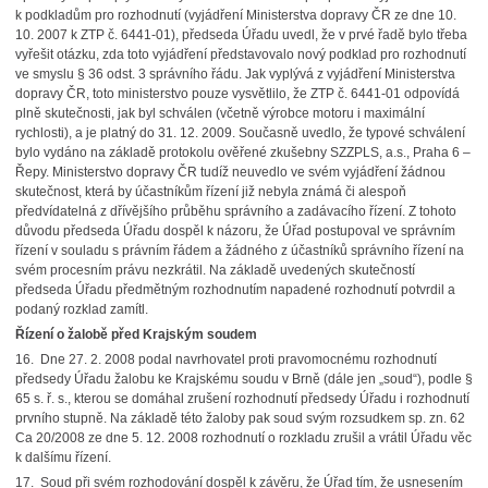
k podkladům pro rozhodnutí (vyjádření Ministerstva dopravy ČR ze dne 10.
10. 2007 k ZTP č. 6441-01), předseda Úřadu uvedl, že v prvé řadě bylo třeba
vyřešit otázku, zda toto vyjádření představovalo nový podklad pro rozhodnutí
ve smyslu § 36 odst. 3 správního řádu. Jak vyplývá z vyjádření Ministerstva
dopravy ČR, toto ministerstvo pouze vysvětlilo, že ZTP č. 6441-01 odpovídá
plně skutečnosti, jak byl schválen (včetně výrobce motoru i maximální
rychlosti), a je platný do 31. 12. 2009. Současně uvedlo, že typové schválení
bylo vydáno na základě protokolu ověřené zkušebny SZZPLS, a.s., Praha 6 –
Řepy. Ministerstvo dopravy ČR tudíž neuvedlo ve svém vyjádření žádnou
skutečnost, která by účastníkům řízení již nebyla známá či alespoň
předvídatelná z dřívějšího průběhu správního a zadávacího řízení. Z tohoto
důvodu předseda Úřadu dospěl k názoru, že Úřad postupoval ve správním
řízení v souladu s právním řádem a žádného z účastníků správního řízení na
svém procesním právu nezkrátil. Na základě uvedených skutečností
předseda Úřadu předmětným rozhodnutím napadené rozhodnutí potvrdil a
podaný rozklad zamítl.
Řízení o žalobě před Krajským soudem
16. Dne 27. 2. 2008 podal navrhovatel proti pravomocnému rozhodnutí
předsedy Úřadu žalobu ke Krajskému soudu v Brně (dále jen „soud“), podle §
65 s. ř. s., kterou se domáhal zrušení rozhodnutí předsedy Úřadu i rozhodnutí
prvního stupně. Na základě této žaloby pak soud svým rozsudkem sp. zn. 62
Ca 20/2008 ze dne 5. 12. 2008 rozhodnutí o rozkladu zrušil a vrátil Úřadu věc
k dalšímu řízení.
17. Soud při svém rozhodování dospěl k závěru, že Úřad tím, že usnesením