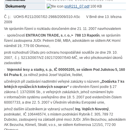
Dokumenty
pisR211_07.pdf
100 KB
Č. j.: UOHS-R211/2007/02-2988/2009/310-ASc V Brně dne 13. března
2009
Ve správním řízení o rozkladu doručeném dne 21. 11. 2007 navrhovatelem
· společností
ENTRACON TRADE, s. r. o.
,
> 788 13 Rapotín
, ve správním
řízení zastoupena JUDr. Petrem Dítě, MBA, advokátem se sídlem AK Horní
náměstí 19, 779 00 Olomouc,
proti rozhodnutí Úřadu pro ochranu hospodářské soutěže ze dne 29. 10.
2007, č. j. S213/2007/VZ-19217/2007/540-MČ, ve věci přezkoumání úkonů
zadavatele
·
Vojenské lesy a statky, s. p.
,
IČ 00000205, se sídlem Pod Juliskou 5, 160
64 Praha 6
, za něhož jedná Josef Vojáček, ředitel,
učiněných při zadávání nadlimitní veřejné zakázky s názvem
„Dodávka 7 ks
lehkých vyvážecích kolových souprav“
v otevřeném řízení podle § 27
zákona č. 137/2006 Sb., o veřejných zakázkách, jehož oznámení bylo
v informačním systému uveřejněno dne 18. 5. 2007 pod evidenčním číslem
60007733, a dne 22. 5. 2007 v Úředním věstníku Evropské unie,
jehož dalším účastníkem je vybraný uchazeč
Ing. Vojtěch Novotný
,
podnikatel, IČ 106446574, s místem podnikání Rybník č. 305, 789 72
Dubicko, zastoupený na základě plné moci JUDr. Jiřím Bezuchou, advokátem
AK Bezucha, Klimeš, Stratil, v.o.s., se sídlem Kellnerova 1215/1, 772 00