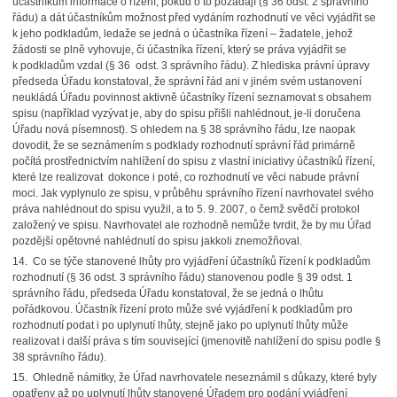
účastníkům informace o řízení, pokud o to požádají (§ 36 odst. 2 správního
řádu) a dát účastníkům možnost před vydáním rozhodnutí ve věci vyjádřit se
k jeho podkladům, ledaže se jedná o účastníka řízení – žadatele, jehož
žádosti se plně vyhovuje, či účastníka řízení, který se práva vyjádřit se
k podkladům vzdal (§ 36 odst. 3 správního řádu). Z hlediska právní úpravy
předseda Úřadu konstatoval, že správní řád ani v jiném svém ustanovení
neukládá Úřadu povinnost aktivně účastníky řízení seznamovat s obsahem
spisu (například vyzývat je, aby do spisu přišli nahlédnout, je-li doručena
Úřadu nová písemnost). S ohledem na § 38 správního řádu, lze naopak
dovodit, že se seznámením s podklady rozhodnutí správní řád primárně
počítá prostřednictvím nahlížení do spisu z vlastní iniciativy účastníků řízení,
které lze realizovat dokonce i poté, co rozhodnutí ve věci nabude právní
moci. Jak vyplynulo ze spisu, v průběhu správního řízení navrhovatel svého
práva nahlédnout do spisu využil, a to 5. 9. 2007, o čemž svědčí protokol
založený ve spisu. Navrhovatel ale rozhodně nemůže tvrdit, že by mu Úřad
pozdější opětovné nahlédnutí do spisu jakkoli znemožňoval.
14. Co se týče stanovené lhůty pro vyjádření účastníků řízení k podkladům
rozhodnutí (§ 36 odst. 3 správního řádu) stanovenou podle § 39 odst. 1
správního řádu, předseda Úřadu konstatoval, že se jedná o lhůtu
pořádkovou. Účastník řízení proto může své vyjádření k podkladům pro
rozhodnutí podat i po uplynutí lhůty, stejně jako po uplynutí lhůty může
realizovat i další práva s tím související (jmenovitě nahlížení do spisu podle §
38 správního řádu).
15. Ohledně námitky, že Úřad navrhovatele neseznámil s důkazy, které byly
opatřeny až po uplynutí lhůty stanovené Úřadem pro podání vyjádření