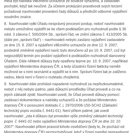
měla být nabídka vítězného uchazeče ze soutěže vyřazena, a zadavatel
pochybil, když tak neučinil. Za účelem prokázání pravdivosti svých tvrzení
požadoval navrhovatel provedení řady důkazů a předložil odborné vyjádření
soudního znalce.
8. Navrhovatel vytkl Úřadu nesprávný procesní postup, neboť navrhovateli
nebylo umožněno vyjádřit se ke všem podkladům pro rozhodnutí podle § 36
odst. 3 zákona č. 500/2004 Sb., správní řád, ve znění zákona č. 413/2005 Sb.
(dále jen „správní řád“) – navrhovateli nebylo zasláno vyjádření zadavatele
ze dne 15. 8. 2007 a vyjádření vítězného uchazeče ze dne 12. 9. 2007;
posledně zmíněné vyjádření navíc bylo doručeno až po 10. 9. 2007, což byl
nejpozdější termín pro podání vyjádření k podkladům rozhodnutí stanovený
Úřadem. Dále některé důkazy byly opatřeny teprve po 10. 9. 2007, například
vyjádření Ministerstva dopravy ČR, a tedy účastníci řízení fakticky neměli
možnost se s nimi seznámit a vyjádřit se k nim. Správní řízení tak je zatíženo
vadou, která není v řízení o rozkladu zhojitelná.
9. Navrhovatel dále prohlásil napadené rozhodnutí za nepřezkoumatelné,
neboť z něj nebylo patrno, jaké důkazní prostředky Úřad provedl a co na
jejich základě zjistil. Navrhovatel uvedl, že Úřad provedl důkazy pomocí
zadávací dokumentace a nabídky uchazečů a že požádal Ministerstvo
dopravy ČR o posouzení dokladu č. j. 2970/2006-150-SCH2 (Základní
technický popis vozidla č. 6441-01). Není přitom patrné, jak uvedl
navrhovatel:
„zda k důkazu byl proveden výše zmíněný základní technický
popis č. 6441-01 nebo vyjádření Ministerstva dopravy ČR ze dne 10. 10.
2007“
. Navrhovatel přitom pravost tohoto osvědčení (tedy to, že pochází od
Ministerstva dopravy ČR) nezpochybňoval, když v řízení namítal nepravdivost