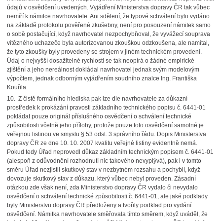
údajů v osvědčení uvedených. Vyjádření Ministerstva dopravy ČR tak vůbec
nemíří k námitce navrhovatele. Ani sdělení, že typové schválení bylo vydáno
na základě protokolu pověřené zkušebny, není pro posouzení námitek samo
o sobě postačující, když navrhovatel nezpochybňoval, že vyvážecí souprava
vítězného uchazeče byla autorizovanou zkouškou odzkoušena, ale namítal,
že tyto zkoušky byly provedeny se strojem v jiném technickém provedení.
Údaj o nejvyšší dosažitelné rychlosti se tak neopírá o žádné empirické
zjištění a jeho nereálnost dokládal navrhovatel jednak svým modelovým
výpočtem, jednak odborným vyjádřením soudního znalce Ing. Františka
Kouřila.
10. Z čistě formálního hlediska pak lze dle navrhovatele za důkazní
prostředek k prokázání pravosti základního technického popisu č. 6441-01
pokládat pouze originál příslušného osvědčení o schválení technické
způsobilosti včetně jeho přílohy, protože pouze toto osvědčení samotné je
veřejnou listinou ve smyslu § 53 odst. 3 správního řádu. Dopis Ministerstva
dopravy ČR ze dne 10. 10. 2007 kvalitu veřejné listiny evidentně nemá.
Pokud tedy Úřad neprovedl důkaz základním technickým popisem č. 6441-01
(alespoň z odůvodnění rozhodnutí nic takového nevyplývá), pak i v tomto
směru Úřad nezjistil skutkový stav v nezbytném rozsahu a pochybil, když
dovozuje skutkový stav z důkazu, který vůbec nebyl proveden. Zásadní
otázkou zde však není, zda Ministerstvo dopravy ČR vydalo či nevydalo
osvědčení o schválení technické způsobilosti č. 6441-01, ale jaké podklady
byly Ministerstvu dopravy ČR předloženy a tvořily podklad pro vydání
osvědčení. Námitka navrhovatele směřovala tímto směrem, když uváděl, že