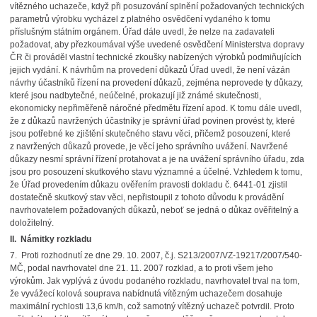
vítězného uchazeče, když při posuzování splnění požadovaných technických
parametrů výrobku vycházel z platného osvědčení vydaného k tomu
příslušným státním orgánem. Úřad dále uvedl, že nelze na zadavateli
požadovat, aby přezkoumával výše uvedené osvědčení Ministerstva dopravy
ČR či prováděl vlastní technické zkoušky nabízených výrobků podmiňujících
jejich vydání. K návrhům na provedení důkazů Úřad uvedl, že není vázán
návrhy účastníků řízení na provedení důkazů, zejména neprovede ty důkazy,
které jsou nadbytečné, neúčelné, prokazují již známé skutečnosti,
ekonomicky nepřiměřeně náročné předmětu řízení apod. K tomu dále uvedl,
že z důkazů navržených účastníky je správní úřad povinen provést ty, které
jsou potřebné ke zjištění skutečného stavu věci, přičemž posouzení, které
z navržených důkazů provede, je věcí jeho správního uvážení. Navržené
důkazy nesmí správní řízení protahovat a je na uvážení správního úřadu, zda
jsou pro posouzení skutkového stavu významné a účelné. Vzhledem k tomu,
že Úřad provedením důkazu ověřením pravosti dokladu č. 6441-01 zjistil
dostatečně skutkový stav věci, nepřistoupil z tohoto důvodu k provádění
navrhovatelem požadovaných důkazů, neboť se jedná o důkaz ověřitelný a
doložitelný.
II. Námitky rozkladu
7. Proti rozhodnutí ze dne 29. 10. 2007, č.j. S213/2007/VZ-19217/2007/540-
MČ, podal navrhovatel dne 21. 11. 2007 rozklad, a to proti všem jeho
výrokům. Jak vyplývá z úvodu podaného rozkladu, navrhovatel trval na tom,
že vyvážecí kolová souprava nabídnutá vítězným uchazečem dosahuje
maximální rychlosti 13,6 km/h, což samotný vítězný uchazeč potvrdil. Proto