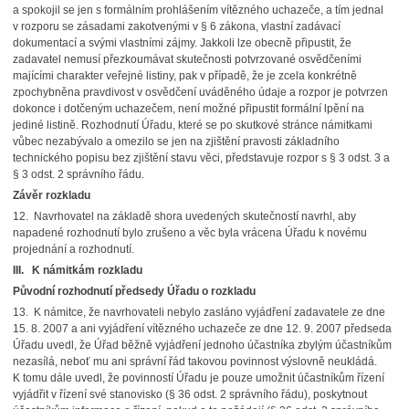
a spokojil se jen s formálním prohlášením vítězného uchazeče, a tím jednal
v rozporu se zásadami zakotvenými v § 6 zákona, vlastní zadávací
dokumentací a svými vlastními zájmy. Jakkoli lze obecně připustit, že
zadavatel nemusí přezkoumávat skutečnosti potvrzované osvědčeními
majícími charakter veřejné listiny, pak v případě, že je zcela konkrétně
zpochybněna pravdivost v osvědčení uváděného údaje a rozpor je potvrzen
dokonce i dotčeným uchazečem, není možné připustit formální lpění na
jediné listině. Rozhodnutí Úřadu, které se po skutkové stránce námitkami
vůbec nezabývalo a omezilo se jen na zjištění pravosti základního
technického popisu bez zjištění stavu věci, představuje rozpor s § 3 odst. 3 a
§ 3 odst. 2 správního řádu.
Závěr rozkladu
12. Navrhovatel na základě shora uvedených skutečností navrhl, aby
napadené rozhodnutí bylo zrušeno a věc byla vrácena Úřadu k novému
projednání a rozhodnutí.
III. K námitkám rozkladu
Původní rozhodnutí předsedy Úřadu o rozkladu
13. K námitce, že navrhovateli nebylo zasláno vyjádření zadavatele ze dne
15. 8. 2007 a ani vyjádření vítězného uchazeče ze dne 12. 9. 2007 předseda
Úřadu uvedl, že Úřad běžně vyjádření jednoho účastníka zbylým účastníkům
nezasílá, neboť mu ani správní řád takovou povinnost výslovně neukládá.
K tomu dále uvedl, že povinností Úřadu je pouze umožnit účastníkům řízení
vyjádřit v řízení své stanovisko (§ 36 odst. 2 správního řádu), poskytnout