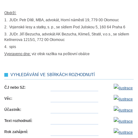
Obdrží:
1. JUDr. Petr Dítě, MBA, advokát, Horní náměstí 19, 779 00 Olomouc
2. Vojenské lesy a statky, s. p., se sídlem Pod Juliskou 5, 160 64 Praha 6
3. JUDr. Jiří Bezucha, advokát AK Bezucha, Klimeš, Stratil, v.o.s., se sídlem
Kellnerova 1215/1, 772 00 Olomouc
4. spis
Vypraveno dne:
viz otisk razítka na poštovní obálce
VYHLEDÁVÁNÍ VE SBÍRKÁCH ROZHODNUTÍ
ČJ nebo SZ:
Věc:
Účastník:
Text rozhodnutí:
Rok zahájení: