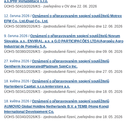
a.s./PHF Rehabilitace s.r.o.
ÚOHS-S0410/2026/KS - zveřejněno v OV dne 22. 06. 2026
12. června 2026 /
Oznámení o připravovaném spojení soutěžitelů Motrex
EFM Co., Ltd./Dual Co., Ltd.
ÚOHS-S0389/2026/KS - zjednodušené řízení, zveřejněno dne 12. 06. 2026
9. června 2026 /
Oznámení o připravovaném spojení soutěžitelů Novum
Slovakia, a.s., ENVIRAL, a.s. a G.O PARTICIPAÇÕES LTDA/Agropéu Agro
Industrial de Pompéu S.A.
ÚOHS-S0380/2026/KS - zjednodušené řízení, zveřejněno dne 09. 06. 2026
27. května 2026 /
Oznámení o připravovaném spojení soutěžitelů
Gentherm Incorporated/Platinum SpinCo Inc.
ÚOHS-S0361/2026/KS - zjednodušené řízení, zveřejněno dne 27. 05. 2026
18. května 2026 /
Oznámení o připravovaném spojení soutěžitelů
Hartenberg Capital, s.r.o./enterstore a.s.
ÚOHS-S0341/2026/KS - zjednodušené řízení, zveřejněno dne 18. 05. 2026
18. května 2026 /
Oznámení o připravovaném spojení soutěžitelů
AUMOVIO Global Holding Netherlands B.V. a TEMB (Hong Kong)
International Development Co.
ÚOHS-S0340/2026/KS - zjednodušené řízení, zveřejněno dne 18. 05. 2026