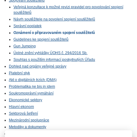
Spojování soutěžitelů
Veřejná konzultace k možné revizi pravidel pro povolování spojení
soutěžitelů
Návrh soutěžitele na povolení spojení soutěžitelů
Správní poplatek
Oznámení o připravovaném spojení soutěžitelů
Guidelines ke spojení soutěžitelů
Gun Jumping
Úplné znění vyhlášky ÚOHS č. 294/2016 Sb.
Souhlas s použítím informací poskytnutých Úřadu
Dohled nad orgány veřejné správy
Platební styk
Akt o digitálních trzích (DMA)
Problematika ne bis in idem
Soukromoprávní vymáhání
Ekonomické sektory
Hlavní ekonom
Sektorová šetření
Mezinárodní spolupráce
Metodiky a dokumenty
Statistiky