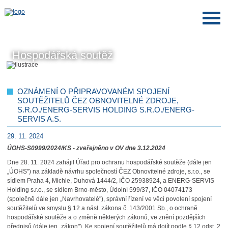
Hospodářská soutěž
OZNÁMENÍ O PŘIPRAVOVANÉM SPOJENÍ
SOUTĚŽITELŮ ČEZ OBNOVITELNÉ ZDROJE,
S.R.O./ENERG-SERVIS HOLDING S.R.O./ENERG-
SERVIS A.S.
29. 11. 2024
ÚOHS-S0999/2024/KS - zveřejněno v OV dne 3.12.2024
Dne 28. 11. 2024 zahájil Úřad pro ochranu hospodářské soutěže (dále jen
„ÚOHS") na základě návrhu společností ČEZ Obnovitelné zdroje, s.r.o., se
sídlem Praha 4, Michle, Duhová 1444/2, IČO 25938924, a ENERG-SERVIS
Holding s.r.o., se sídlem Brno-město, Údolní 599/37, IČO 04074173
(společně dále jen „Navrhovatelé"), správní řízení ve věci povolení spojení
soutěžitelů ve smyslu § 12 a násl. zákona č. 143/2001 Sb., o ochraně
hospodářské soutěže a o změně některých zákonů, ve znění pozdějších
předpisů (dále jen „zákon"). Ke spojení soutěžitelů má dojít podle § 12 odst. 2