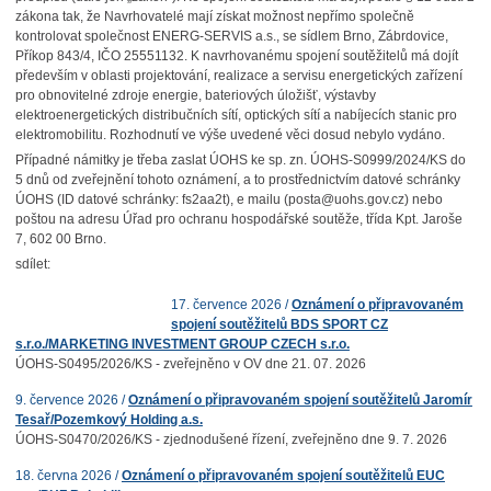
zákona tak, že Navrhovatelé mají získat možnost nepřímo společně
kontrolovat společnost ENERG-SERVIS a.s., se sídlem Brno, Zábrdovice,
Příkop 843/4, IČO 25551132. K navrhovanému spojení soutěžitelů má dojít
především v oblasti projektování, realizace a servisu energetických zařízení
pro obnovitelné zdroje energie, bateriových úložišť, výstavby
elektroenergetických distribučních sítí, optických sítí a nabíjecích stanic pro
elektromobilitu. Rozhodnutí ve výše uvedené věci dosud nebylo vydáno.
Případné námitky je třeba zaslat ÚOHS ke sp. zn. ÚOHS-S0999/2024/KS do
5 dnů od zveřejnění tohoto oznámení, a to prostřednictvím datové schránky
ÚOHS (ID datové schránky: fs2aa2t), e mailu (posta@uohs.gov.cz) nebo
poštou na adresu Úřad pro ochranu hospodářské soutěže, třída Kpt. Jaroše
7, 602 00 Brno.
sdílet:
17. července 2026 /
Oznámení o připravovaném
spojení soutěžitelů BDS SPORT CZ
s.r.o./MARKETING INVESTMENT GROUP CZECH s.r.o.
ÚOHS-S0495/2026/KS - zveřejněno v OV dne 21. 07. 2026
9. července 2026 /
Oznámení o připravovaném spojení soutěžitelů Jaromír
Tesař/Pozemkový Holding a.s.
ÚOHS-S0470/2026/KS - zjednodušené řízení, zveřejněno dne 9. 7. 2026
18. června 2026 /
Oznámení o připravovaném spojení soutěžitelů EUC