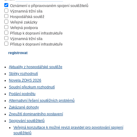
Oznámení o připravovaném spojení soutěžitelů
Významná tržní síla
Hospodářská soutěž
Veřejné zakázky
Veřejná podpora
Přístup k dopravní infrastruktuře
Významná tržní síla
Přístup k dopravní infrastruktuře
Aktuality z hospodářské soutěže
Sbírky rozhodnutí
Novela ZOHS 2026
Soudní přezkum rozhodnutí
Podání podnětu
Alternativní řešení soutěžních problémů
Zakázané dohody
Zneužití dominantního postavení
Spojování soutěžitelů
Veřejná konzultace k možné revizi pravidel pro povolování spojení
soutěžitelů