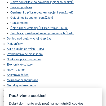
Návrh soutěžitele na povolení spojení soutěžitelů
Správní poplatek
Oznámení o připravovaném spojení soutěžitelů
Guidelines ke spojení soutěžitelů
Gun Jumping
Úplné znění vyhlášky ÚOHS č. 294/2016 Sb.
Souhlas s použítím informací poskytnutých Úřadu
Dohled nad orgány veřejné správy
Platební styk
Akt o digitálních trzích (DMA)
Problematika ne bis in idem
Soukromoprávní vymáhání
Ekonomické sektory
Hlavní ekonom
Sektorová šetření
Mezinárodní spolupráce
Metodiky a dokumenty
Statistiky
Používáme cookies!
Odkazy
Videa o hospodářské soutěži
Dobrý den, tento web používá nejnutnější cookies