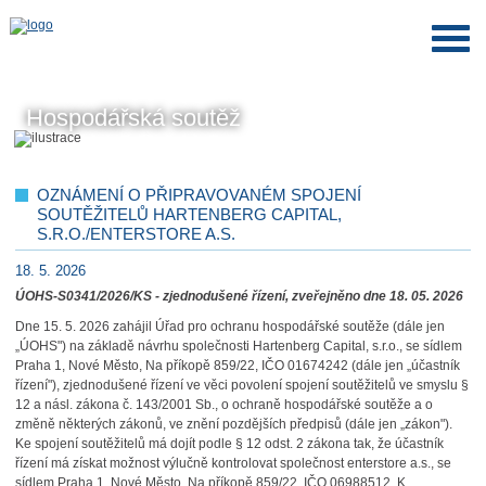
Hospodářská soutěž
OZNÁMENÍ O PŘIPRAVOVANÉM SPOJENÍ
SOUTĚŽITELŮ HARTENBERG CAPITAL,
S.R.O./ENTERSTORE A.S.
18. 5. 2026
ÚOHS-S0341/2026/KS - zjednodušené řízení, zveřejněno dne 18. 05. 2026
Dne 15. 5. 2026 zahájil Úřad pro ochranu hospodářské soutěže (dále jen
„ÚOHS") na základě návrhu společnosti Hartenberg Capital, s.r.o., se sídlem
Praha 1, Nové Město, Na příkopě 859/22, IČO 01674242 (dále jen „účastník
řízení"), zjednodušené řízení ve věci povolení spojení soutěžitelů ve smyslu §
12 a násl. zákona č. 143/2001 Sb., o ochraně hospodářské soutěže a o
změně některých zákonů, ve znění pozdějších předpisů (dále jen „zákon").
Ke spojení soutěžitelů má dojít podle § 12 odst. 2 zákona tak, že účastník
řízení má získat možnost výlučně kontrolovat společnost enterstore a.s., se
sídlem Praha 1, Nové Město, Na příkopě 859/22, IČO 06988512. K