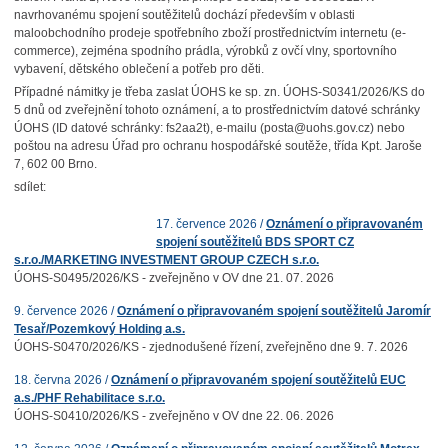
navrhovanému spojení soutěžitelů dochází především v oblasti
maloobchodního prodeje spotřebního zboží prostřednictvím internetu (e-
commerce), zejména spodního prádla, výrobků z ovčí vlny, sportovního
vybavení, dětského oblečení a potřeb pro děti.
Případné námitky je třeba zaslat ÚOHS ke sp. zn. ÚOHS-S0341/2026/KS do
5 dnů od zveřejnění tohoto oznámení, a to prostřednictvím datové schránky
ÚOHS (ID datové schránky: fs2aa2t), e-mailu (posta@uohs.gov.cz) nebo
poštou na adresu Úřad pro ochranu hospodářské soutěže, třída Kpt. Jaroše
7, 602 00 Brno.
sdílet:
17. července 2026 /
Oznámení o připravovaném
spojení soutěžitelů BDS SPORT CZ
s.r.o./MARKETING INVESTMENT GROUP CZECH s.r.o.
ÚOHS-S0495/2026/KS - zveřejněno v OV dne 21. 07. 2026
9. července 2026 /
Oznámení o připravovaném spojení soutěžitelů Jaromír
Tesař/Pozemkový Holding a.s.
ÚOHS-S0470/2026/KS - zjednodušené řízení, zveřejněno dne 9. 7. 2026
18. června 2026 /
Oznámení o připravovaném spojení soutěžitelů EUC
a.s./PHF Rehabilitace s.r.o.
ÚOHS-S0410/2026/KS - zveřejněno v OV dne 22. 06. 2026