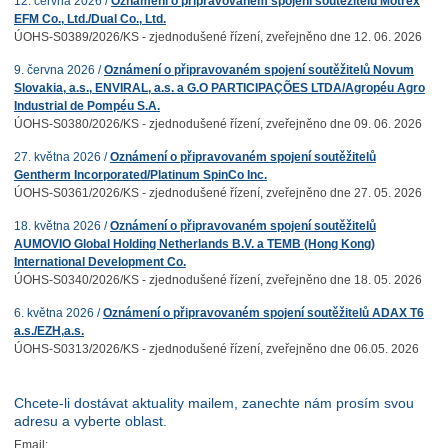
12. června 2026 /
Oznámení o připravovaném spojení soutěžitelů Motrex
EFM Co., Ltd./Dual Co., Ltd.
ÚOHS-S0389/2026/KS - zjednodušené řízení, zveřejněno dne 12. 06. 2026
9. června 2026 /
Oznámení o připravovaném spojení soutěžitelů Novum
Slovakia, a.s., ENVIRAL, a.s. a G.O PARTICIPAÇÕES LTDA/Agropéu Agro
Industrial de Pompéu S.A.
ÚOHS-S0380/2026/KS - zjednodušené řízení, zveřejněno dne 09. 06. 2026
27. května 2026 /
Oznámení o připravovaném spojení soutěžitelů
Gentherm Incorporated/Platinum SpinCo Inc.
ÚOHS-S0361/2026/KS - zjednodušené řízení, zveřejněno dne 27. 05. 2026
18. května 2026 /
Oznámení o připravovaném spojení soutěžitelů
AUMOVIO Global Holding Netherlands B.V. a TEMB (Hong Kong)
International Development Co.
ÚOHS-S0340/2026/KS - zjednodušené řízení, zveřejněno dne 18. 05. 2026
6. května 2026 /
Oznámení o připravovaném spojení soutěžitelů ADAX T6
a.s./EZH,a.s.
ÚOHS-S0313/2026/KS - zjednodušené řízení, zveřejněno dne 06.05. 2026
Chcete-li dostávat aktuality mailem, zanechte nám prosím svou
adresu a vyberte oblast.
Email: