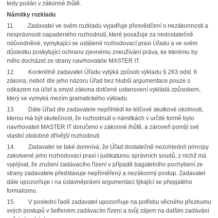
tedy podán v zákonné lhůtě.
Námitky rozkladu
11. Zadavatel ve svém rozkladu vyjadřuje přesvědčení o nezákonnosti a
nesprávnosti napadeného rozhodnutí, které považuje za nedostatečně
odůvodněné, vymykající se ustálené rozhodovací praxi Úřadu a ve svém
důsledku poskytující ochranu zjevnému zneužívání práva, ke kterému by
mělo docházet ze strany navrhovatele MASTER IT.
12. Konkrétně zadavatel Úřadu vytýká způsob výkladu § 263 odst. 6
zákona, neboť dle jeho názoru Úřad bez hlubší argumentace pouze s
odkazem na účel a smysl zákona dotčené ustanovení vykládá způsobem,
který se vymyká mezím gramatického výkladu.
13. Dále Úřad dle zadavatele nepřihlédl ke klíčové skutkové okolnosti,
kterou má být skutečnost, že rozhodnutí o námitkách v určité formě bylo
navrhovateli MASTER IT doručeno v zákonné lhůtě, a zároveň pomíjí své
vlastní obdobné dřívější rozhodnutí.
14. Zadavatel se také domnívá, že Úřad dostatečně nezohlednil principy
zakotvené jeho rozhodovací praxí i judikaturou správních soudů, z nichž má
vyplývat, že zrušení zadávacího řízení v případě bagatelního pochybení ze
strany zadavatele představuje nepřiměřený a nezákonný postup. Zadavatel
dále upozorňuje i na ústavněprávní argumentaci týkající se přepjatého
formalismu.
15. V poslední řadě zadavatel upozorňuje na potřebu věcného přezkumu
svých postupů v šetřeném zadávacím řízení a svůj zájem na dalším zadávání