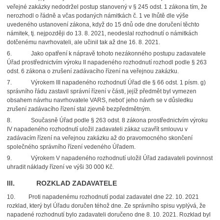
veřejné zakázky nedodržel postup stanovený v § 245 odst. 1 zákona tím, že
nerozhodl o řádně a včas podaných námitkách č. 1 ve lhůtě dle výše
uvedeného ustanovení zákona, když do 15 dnů ode dne doručení těchto
námitek, tj. nejpozději do 13. 8. 2021, neodeslal rozhodnutí o námitkách
dotčenému navrhovateli, ale učinil tak až dne 16. 8. 2021.
6. Jako opatření k nápravě tohoto nezákonného postupu zadavatele
Úřad prostřednictvím výroku II napadeného rozhodnutí rozhodl podle § 263
odst. 6 zákona o zrušení zadávacího řízení na veřejnou zakázku.
7. Výrokem III napadeného rozhodnutí Úřad dle § 66 odst. 1 písm. g)
správního řádu zastavil správní řízení v části, jejíž předmět byl vymezen
obsahem návrhu navrhovatele VARS, neboť jeho návrh se v důsledku
zrušení zadávacího řízení stal zjevně bezpředmětným.
8. Současně Úřad podle § 263 odst. 8 zákona prostřednictvím výroku
IV napadeného rozhodnutí uložil zadavateli zákaz uzavřít smlouvu v
zadávacím řízení na veřejnou zakázku až do pravomocného skončení
společného správního řízení vedeného Úřadem.
9. Výrokem V napadeného rozhodnutí uložil Úřad zadavateli povinnost
uhradit náklady řízení ve výši 30 000 Kč.
III. ROZKLAD ZADAVATELE
10. Proti napadenému rozhodnutí podal zadavatel dne 22. 10. 2021
rozklad, který byl Úřadu doručen téhož dne. Ze správního spisu vyplývá, že
napadené rozhodnutí bylo zadavateli doručeno dne 8. 10. 2021. Rozklad byl