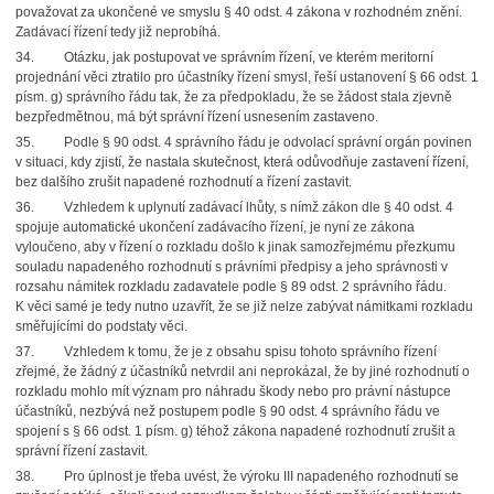
považovat za ukončené ve smyslu § 40 odst. 4 zákona v rozhodném znění.
Zadávací řízení tedy již neprobíhá.
34. Otázku, jak postupovat ve správním řízení, ve kterém meritorní
projednání věci ztratilo pro účastníky řízení smysl, řeší ustanovení § 66 odst. 1
písm. g) správního řádu tak, že za předpokladu, že se žádost stala zjevně
bezpředmětnou, má být správní řízení usnesením zastaveno.
35. Podle § 90 odst. 4 správního řádu je odvolací správní orgán povinen
v situaci, kdy zjistí, že nastala skutečnost, která odůvodňuje zastavení řízení,
bez dalšího zrušit napadené rozhodnutí a řízení zastavit.
36. Vzhledem k uplynutí zadávací lhůty, s nímž zákon dle § 40 odst. 4
spojuje automatické ukončení zadávacího řízení, je nyní ze zákona
vyloučeno, aby v řízení o rozkladu došlo k jinak samozřejmému přezkumu
souladu napadeného rozhodnutí s právními předpisy a jeho správnosti v
rozsahu námitek rozkladu zadavatele podle § 89 odst. 2 správního řádu.
K věci samé je tedy nutno uzavřít, že se již nelze zabývat námitkami rozkladu
směřujícími do podstaty věci.
37. Vzhledem k tomu, že je z obsahu spisu tohoto správního řízení
zřejmé, že žádný z účastníků netvrdil ani neprokázal, že by jiné rozhodnutí o
rozkladu mohlo mít význam pro náhradu škody nebo pro právní nástupce
účastníků, nezbývá než postupem podle § 90 odst. 4 správního řádu ve
spojení s § 66 odst. 1 písm. g) téhož zákona napadené rozhodnutí zrušit a
správní řízení zastavit.
38. Pro úplnost je třeba uvést, že výroku III napadeného rozhodnutí se