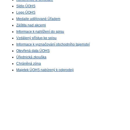
Sídlo ÚOHS
Logo ÚOHS
Medaile udělované Úřadem
Záštita nad akcemi
Informace k nahlížení do spisu
Vzdálený přístup ke spisu
Informace k vyznačování obchodního tajemství
Otevřená data ÚOHS
Úřednická zkouška
Chráněná zóna
Majetek ÚOHS nabízený k odprodeji