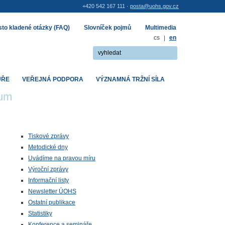
+420 542 167 111 ·
posta@uohs.gov.cz
to kladené otázky (FAQ)
Slovníček pojmů
Multimedia
cs
|
en
UŘE
VEŘEJNÁ PODPORA
VÝZNAMNÁ TRŽNÍ SÍLA
rum
Tiskové zprávy
Metodické dny
Uvádíme na pravou míru
Výroční zprávy
Informační listy
Newsletter ÚOHS
Ostatní publikace
Statistiky
Konference a semináře