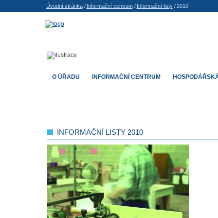
Úvodní stránka
/
Informační centrum
/
Informační listy
/
2010
O ÚŘADU
INFORMAČNÍ CENTRUM
HOSPODÁŘSKÁ
INFORMAČNÍ LISTY 2010