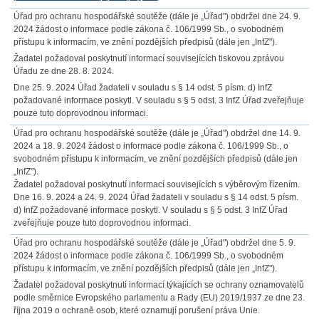
Úřad pro ochranu hospodářské soutěže (dále je „Úřad") obdržel dne 24. 9.
2024 žádost o informace podle zákona č. 106/1999 Sb., o svobodném
přístupu k informacím, ve znění pozdějších předpisů (dále jen „InfZ").
Žadatel požadoval poskytnutí informací souvisejících tiskovou zprávou
Úřadu ze dne 28. 8. 2024.
Dne 25. 9. 2024 Úřad žadateli v souladu s § 14 odst. 5 písm. d) InfZ
požadované informace poskytl. V souladu s § 5 odst. 3 InfZ Úřad zveřejňuje
pouze tuto doprovodnou informaci.
Úřad pro ochranu hospodářské soutěže (dále je „Úřad") obdržel dne 14. 9.
2024 a 18. 9. 2024 žádost o informace podle zákona č. 106/1999 Sb., o
svobodném přístupu k informacím, ve znění pozdějších předpisů (dále jen
„InfZ").
Žadatel požadoval poskytnutí informací souvisejících s výběrovým řízením.
Dne 16. 9. 2024 a 24. 9. 2024 Úřad žadateli v souladu s § 14 odst. 5 písm.
d) InfZ požadované informace poskytl. V souladu s § 5 odst. 3 InfZ Úřad
zveřejňuje pouze tuto doprovodnou informaci.
Úřad pro ochranu hospodářské soutěže (dále je „Úřad") obdržel dne 5. 9.
2024 žádost o informace podle zákona č. 106/1999 Sb., o svobodném
přístupu k informacím, ve znění pozdějších předpisů (dále jen „InfZ").
Žadatel požadoval poskytnutí informací týkajících se ochrany oznamovatelů
podle směrnice Evropského parlamentu a Rady (EU) 2019/1937 ze dne 23.
října 2019 o ochraně osob, které oznamují porušení práva Unie.