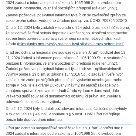
2024 žádost o informace podle zákona č. 106/1999 Sb., o svobodném
přístupu k informacím, ve znění pozdějších předpisů (dále jen „InfZ").
Žadatel požadoval poskytnutí informací týkajících se závěrečné zprávy ze
sektorového šetření vedeného Úřadem pod sp. zn. ÚOHS-P0676/2023/TS.
Dne 5. 12. 2024 bylo žadateli v souladu s § 14 odst. 5 písm. d) InfZ sděleno,
že sektorové šetření nebylo doposud ukončeno; po ukončení sektorového
šetření bude závěrečná zpráva zveřejněna na internetových stránkách
Úřadu (
https://uohs.gov.cz/cs/vyznamna-trzni-sila/sektorova-setreni.html
).
Úřad pro ochranu hospodářské soutěže (dále jen „Úřad") obdržel dne 13.
11. 2024 žádost o informace podle zákona č. 106/1999 Sb., o svobodném
přístupu k informacím, ve znění pozdějších předpisů (dále jen „InfZ").
Žadatel požadoval poskytnutí informací týkajících se – aplikovatelnosti
výjimky podle § 29 písm. a) zákona 134/2016 Sb., o zadávání veřejných
zakázek, ve znění pozdějších předpisů, při výstavbě nového jaderného
zdroje v lokalitě elektrárny Dukovany; návrhy, na jejichž základě bylo
zahájeno správní řízení a rozhodnutí Úřadu vydané v dané věci; dále
veškerou další související dokumentaci obsahující právní argumenty a
odůvodnění bezpečnostní výjimky.
Dne 2. 12. 2024 byly žadateli požadované informace částečně poskytnuty,
a to v souladu s § 4a InfZ. V souladu s § 5 odst. 3 InfZ Úřad zveřejňuje
pouze tuto doprovodnou informaci.
Úřad pro ochranu hospodářské soutěže (dále jen „Úřad") obdržel dne 8. 11.
2024 žádost o informace podle zákona č. 106/1999 Sb., o svobodném