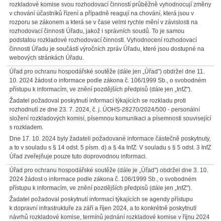
rozkladové komise svou rozhodovací činností průběžně vyhodnocují změny
v chování účastníků řízení a případně reagují na chování, která jsou v
rozporu se zákonem a která se v čase velmi rychle mění v závislosti na
rozhodovací činnosti Úřadu, jakož i správních soudů. To je samou
podstatou rozkladové rozhodovací činnosti. Vyhodnocení rozhodovací
činnosti Úřadu je součástí výročních zpráv Úřadu, které jsou dostupné na
webových stránkách Úřadu.
Úřad pro ochranu hospodářské soutěže (dále jen „Úřad") obdržel dne 11.
10. 2024 žádost o informace podle zákona č. 106/1999 Sb., o svobodném
přístupu k informacím, ve znění pozdějších předpisů (dále jen „InfZ").
Žadatel požadoval poskytnutí informací týkajících se rozkladu proti
rozhodnutí ze dne 23. 7. 2024, č. j. ÚOHS-28270/2024/500 - personální
složení rozkladových komisí, písemnou komunikaci a písemnosti související
s rozkladem.
Dne 17. 10. 2024 byly žadateli požadované informace částečně poskytnuty,
a to v souladu s § 14 odst. 5 písm. d) a § 4a InfZ. V souladu s § 5 odst. 3 InfZ
Úřad zveřejňuje pouze tuto doprovodnou informaci.
Úřad pro ochranu hospodářské soutěže (dále je „Úřad") obdržel dne 3. 10.
2024 žádost o informace podle zákona č. 106/1999 Sb., o svobodném
přístupu k informacím, ve znění pozdějších předpisů (dále jen „InfZ").
Žadatel požadoval poskytnutí informací týkajících se agendy přístupu
k dopravní infrastruktuře za září a říjen 2024, a to konkrétně poskytnutí
návrhů rozkladové komise, termínů jednání rozkladové komise v říjnu 2024