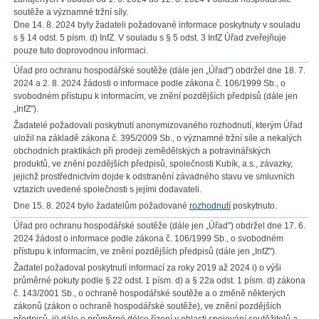
soutěže a významné tržní síly.
Dne 14. 8. 2024 byly žadateli požadované informace poskytnuty v souladu
s § 14 odst. 5 písm. d) InfZ. V souladu s § 5 odst. 3 InfZ Úřad zveřejňuje
pouze tuto doprovodnou informaci.
Úřad pro ochranu hospodářské soutěže (dále jen „Úřad") obdržel dne 18. 7.
2024 a 2. 8. 2024 žádosti o informace podle zákona č. 106/1999 Sb., o
svobodném přístupu k informacím, ve znění pozdějších předpisů (dále jen
„InfZ").
Žadatelé požadovali poskytnutí anonymizovaného rozhodnutí, kterým Úřad
uložil na základě zákona č. 395/2009 Sb., o významné tržní síle a nekalých
obchodních praktikách při prodeji zemědělských a potravinářských
produktů, ve znění pozdějších předpisů, společnosti Kubík, a.s., závazky,
jejichž prostřednictvím dojde k odstranění závadného stavu ve smluvních
vztazích uvedené společnosti s jejími dodavateli.
Dne 15. 8. 2024 bylo žadatelům požadované
rozhodnutí
poskytnuto.
Úřad pro ochranu hospodářské soutěže (dále jen „Úřad") obdržel dne 17. 6.
2024 žádost o informace podle zákona č. 106/1999 Sb., o svobodném
přístupu k informacím, ve znění pozdějších předpisů (dále jen „InfZ").
Žadatel požadoval poskytnutí informací za roky 2019 až 2024 i) o výši
průměrné pokuty podle § 22 odst. 1 písm. d) a § 22a odst. 1 písm. d) zákona
č. 143/2001 Sb., o ochraně hospodářské soutěže a o změně některých
zákonů (zákon o ochraně hospodářské soutěže), ve znění pozdějších