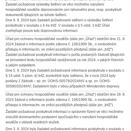
Žadatel požadoval výsledky šetření ve věci možného narušení
hospodářské soutěže stanovováním cen lahvového piva, resp. poskytnutí
dokumentů týkajících se tohoto šetření.
Dne 9. 9. 2024 bylo žadateli požadované sdělení o výsledku šetření
poskytnuto v souladu s § 4a InfZ. V souladu s § 5 odst. 3 InfZ Úřad
zveřejňuje pouze tuto doprovodnou informaci.
Úřad pro ochranu hospodářské soutěže (dále jen „Úřad") obdržel dne 21. 8.
2024 žádost o informace podle zákona č. 106/1999 Sb., o svobodném
přístupu k informacím, ve znění pozdějších předpisů (dále jen „InfZ").
Žadatel požadoval poskytnutí informací o počtu podaných žádostí týkajících
se provedení testu hospodářské vyváženosti za rok 2024, v jakých řízeních
a jakým subjektem.
Dne 5. 9. 2024 byly žadateli požadované informace poskytnuty v souladu s
§ 14 odst. 5 písm. d) InfZ, konkrétně bylo sděleno, že v roce 2024 byly
podány 2 žádosti – sp. zn. ÚOHS-S0579/2024/HV a sp. zn. ÚOHS-
S0580/2024/HV; žadatelem bylo v obou případech Ministerstvo dopravy.
Úřad pro ochranu hospodářské soutěže (dále jen „Úřad") obdržel dne 28. 8.
2024 žádost o informace podle zákona č. 106/1999 Sb., o svobodném
přístupu k informacím, ve znění pozdějších předpisů (dále jen „InfZ").
Žadatel požadoval poskytnutí informací o správním řízení ve věci možného
zneužití dominantního postavení spočívajícího v narušení hospodářské
soutěže v oblasti realitních služeb.
Dne 3. 9. 2024 byly žadateli požadované informace poskytnuty v souladu s