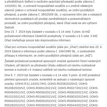
a předběžných šetření o možném spáchání přestupků podle zákona č.
143/2001 Sb., o ochraně hospodářské soutěže a o změně některých
zákonů (zákon o ochraně hospodářské soutěže), ve znění pozdějších
předpisů, a podle zákona č. 395/2009 Sb., o významné tržní síle a nekalých
obchodních praktikách při prodeji zemědělských a potravinářských
produktů, ve znění pozdějších předpisů, které Úřad vede ke dni vyřízení
žádosti.
Dne 23. 7. 2024 byly žadateli v souladu s § 14 odst. 5 písm. d) InfZ
požadované informace částečně poskytnuty. V souladu s § 5 odst. 3 InfZ
Úřad zveřejňuje pouze tuto doprovodnou informaci.
Úřad pro ochranu hospodářské soutěže (dále jen „Úřad") obdržel dne 20. 6.
2024 žádost o informace podle zákona č. 106/1999 Sb., o svobodném
přístupu k informacím, ve znění pozdějších předpisů (dále jen „InfZ").
Žadatel požadoval poskytnutí spisových značek správních řízení vedených
Úřadem, při kterých se předseda Úřadu odklonil od návrhu rozkladové
komise a rozhodl v II. instanci odlišně od návrhu rozkladové komise.
Dne 8. 7. 2024 byl žadateli v souladu s § 14 odst. 5 písm. d) InfZ poskytnut
přehled spisových značek, konkrétně se jednalo o následující spisové
značky: ÚOHS-R12,14/2017/HS, ÚOHS-R0206/2020/VZ, ÚOHS-
R0208/2020/VZ, ÚOHS-R0001/2021/VZ, ÚOHS-R0027/2021/VZ, ÚOHS-
R0049/2021/VZ, ÚOHS-R0056/2021/VZ, ÚOHS-R0063/2021/VZ, ÚOHS-
R0152/2021/VZ, ÚOHS-R0168/2021/VZ, ÚOHS-R0003/2022/HS, ÚOHS-
R0004/2022/VZ, ÚOHS-R0005/2022/VZ, ÚOHS-R0009/2022/VZ, ÚOHS-
R0028/2022/VZ, ÚOHS-R0030/2022/VZ, ÚOHS-R0044/2022/VZ, ÚOHS-