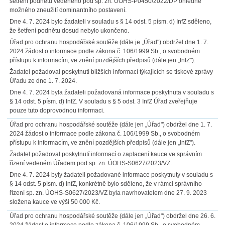
šetření podnětu vedeného pod sp. zn. ÚOHS-P0450/2022/DP ohledně
možného zneužití dominantního postavení.
Dne 4. 7. 2024 bylo žadateli v souladu s § 14 odst. 5 písm. d) InfZ sděleno,
že šetření podnětu dosud nebylo ukončeno.
Úřad pro ochranu hospodářské soutěže (dále je „Úřad") obdržel dne 1. 7.
2024 žádost o informace podle zákona č. 106/1999 Sb., o svobodném
přístupu k informacím, ve znění pozdějších předpisů (dále jen „InfZ").
Žadatel požadoval poskytnutí bližších informací týkajících se tiskové zprávy
Úřadu ze dne 1. 7. 2024.
Dne 4. 7. 2024 byla žadateli požadovaná informace poskytnuta v souladu s
§ 14 odst. 5 písm. d) InfZ. V souladu s § 5 odst. 3 InfZ Úřad zveřejňuje
pouze tuto doprovodnou informaci.
Úřad pro ochranu hospodářské soutěže (dále jen „Úřad") obdržel dne 1. 7.
2024 žádost o informace podle zákona č. 106/1999 Sb., o svobodném
přístupu k informacím, ve znění pozdějších předpisů (dále jen „InfZ").
Žadatel požadoval poskytnutí informací o zaplacení kauce ve správním
řízení vedeném Úřadem pod sp. zn. ÚOHS-S0627/2023/VZ.
Dne 4. 7. 2024 byly žadateli požadované informace poskytnuty v souladu s
§ 14 odst. 5 písm. d) InfZ, konkrétně bylo sděleno, že v rámci správního
řízení sp. zn. ÚOHS-S0627/2023/VZ byla navrhovatelem dne 27. 9. 2023
složena kauce ve výši 50 000 Kč.
Úřad pro ochranu hospodářské soutěže (dále jen „Úřad") obdržel dne 26. 6.