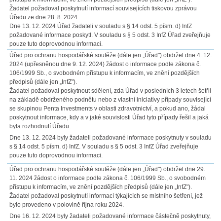
Žadatel požadoval poskytnutí informací souvisejících tiskovou zprávou
Úřadu ze dne 28. 8. 2024.
Dne 13. 12. 2024 Úřad žadateli v souladu s § 14 odst. 5 písm. d) InfZ
požadované informace poskytl. V souladu s § 5 odst. 3 InfZ Úřad zveřejňuje
pouze tuto doprovodnou informaci.
Úřad pro ochranu hospodářské soutěže (dále jen „Úřad") obdržel dne 4. 12.
2024 (upřesněnou dne 9. 12. 2024) žádost o informace podle zákona č.
106/1999 Sb., o svobodném přístupu k informacím, ve znění pozdějších
předpisů (dále jen „InfZ").
Žadatel požadoval poskytnout sdělení, zda Úřad v posledních 3 letech šetřil
na základě obdrženého podnětu nebo z vlastní iniciativy případy související
se skupinou Penta Investments v oblasti zdravotnictví, a pokud ano, žádal
poskytnout informace, kdy a v jaké souvislosti Úřad tyto případy řešil a jaká
byla rozhodnutí Úřadu.
Dne 13. 12. 2024 byly žadateli požadované informace poskytnuty v souladu
s § 14 odst. 5 písm. d) InfZ. V souladu s § 5 odst. 3 InfZ Úřad zveřejňuje
pouze tuto doprovodnou informaci.
Úřad pro ochranu hospodářské soutěže (dále jen „Úřad") obdržel dne 29.
11. 2024 žádost o informace podle zákona č. 106/1999 Sb., o svobodném
přístupu k informacím, ve znění pozdějších předpisů (dále jen „InfZ").
Žadatel požadoval poskytnutí informací týkajících se místního šetření, jež
bylo provedeno v polovině října roku 2024.
Dne 16. 12. 2024 byly žadateli požadované informace částečně poskytnuty,