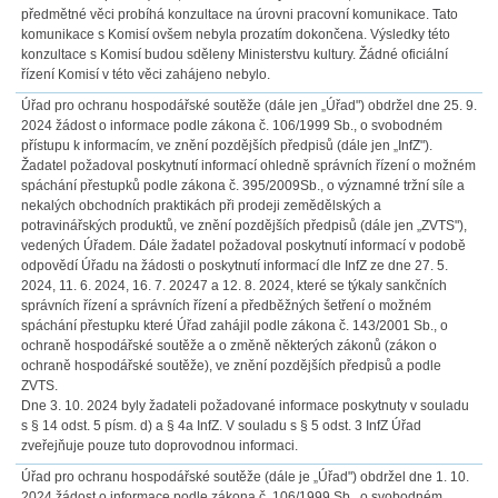
předmětné věci probíhá konzultace na úrovni pracovní komunikace. Tato
komunikace s Komisí ovšem nebyla prozatím dokončena. Výsledky této
konzultace s Komisí budou sděleny Ministerstvu kultury. Žádné oficiální
řízení Komisí v této věci zahájeno nebylo.
Úřad pro ochranu hospodářské soutěže (dále jen „Úřad") obdržel dne 25. 9.
2024 žádost o informace podle zákona č. 106/1999 Sb., o svobodném
přístupu k informacím, ve znění pozdějších předpisů (dále jen „InfZ").
Žadatel požadoval poskytnutí informací ohledně správních řízení o možném
spáchání přestupků podle zákona č. 395/2009Sb., o významné tržní síle a
nekalých obchodních praktikách při prodeji zemědělských a
potravinářských produktů, ve znění pozdějších předpisů (dále jen „ZVTS"),
vedených Úřadem. Dále žadatel požadoval poskytnutí informací v podobě
odpovědí Úřadu na žádosti o poskytnutí informací dle InfZ ze dne 27. 5.
2024, 11. 6. 2024, 16. 7. 20247 a 12. 8. 2024, které se týkaly sankčních
správních řízení a správních řízení a předběžných šetření o možném
spáchání přestupku které Úřad zahájil podle zákona č. 143/2001 Sb., o
ochraně hospodářské soutěže a o změně některých zákonů (zákon o
ochraně hospodářské soutěže), ve znění pozdějších předpisů a podle
ZVTS.
Dne 3. 10. 2024 byly žadateli požadované informace poskytnuty v souladu
s § 14 odst. 5 písm. d) a § 4a InfZ. V souladu s § 5 odst. 3 InfZ Úřad
zveřejňuje pouze tuto doprovodnou informaci.
Úřad pro ochranu hospodářské soutěže (dále je „Úřad") obdržel dne 1. 10.
2024 žádost o informace podle zákona č. 106/1999 Sb., o svobodném