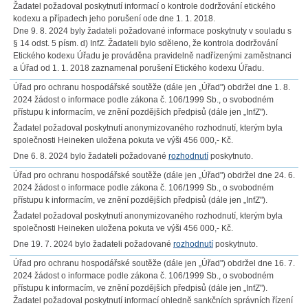
Žadatel požadoval poskytnutí informací o kontrole dodržování etického
kodexu a případech jeho porušení ode dne 1. 1. 2018.
Dne 9. 8. 2024 byly žadateli požadované informace poskytnuty v souladu s
§ 14 odst. 5 písm. d) InfZ. Žadateli bylo sděleno, že kontrola dodržování
Etického kodexu Úřadu je prováděna pravidelně nadřízenými zaměstnanci
a Úřad od 1. 1. 2018 zaznamenal porušení Etického kodexu Úřadu.
Úřad pro ochranu hospodářské soutěže (dále jen „Úřad") obdržel dne 1. 8.
2024 žádost o informace podle zákona č. 106/1999 Sb., o svobodném
přístupu k informacím, ve znění pozdějších předpisů (dále jen „InfZ").
Žadatel požadoval poskytnutí anonymizovaného rozhodnutí, kterým byla
společnosti Heineken uložena pokuta ve výši 456 000,- Kč.
Dne 6. 8. 2024 bylo žadateli požadované
rozhodnutí
poskytnuto.
Úřad pro ochranu hospodářské soutěže (dále jen „Úřad") obdržel dne 24. 6.
2024 žádost o informace podle zákona č. 106/1999 Sb., o svobodném
přístupu k informacím, ve znění pozdějších předpisů (dále jen „InfZ").
Žadatel požadoval poskytnutí anonymizovaného rozhodnutí, kterým byla
společnosti Heineken uložena pokuta ve výši 456 000,- Kč.
Dne 19. 7. 2024 bylo žadateli požadované
rozhodnutí
poskytnuto.
Úřad pro ochranu hospodářské soutěže (dále jen „Úřad") obdržel dne 16. 7.
2024 žádost o informace podle zákona č. 106/1999 Sb., o svobodném
přístupu k informacím, ve znění pozdějších předpisů (dále jen „InfZ").
Žadatel požadoval poskytnutí informací ohledně sankčních správních řízení