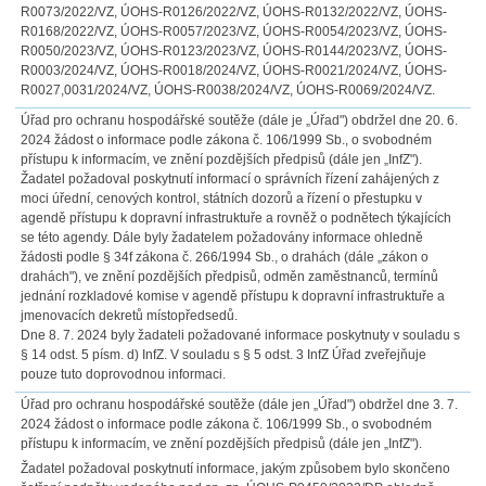
R0073/2022/VZ, ÚOHS-R0126/2022/VZ, ÚOHS-R0132/2022/VZ, ÚOHS-
R0168/2022/VZ, ÚOHS-R0057/2023/VZ, ÚOHS-R0054/2023/VZ, ÚOHS-
R0050/2023/VZ, ÚOHS-R0123/2023/VZ, ÚOHS-R0144/2023/VZ, ÚOHS-
R0003/2024/VZ, ÚOHS-R0018/2024/VZ, ÚOHS-R0021/2024/VZ, ÚOHS-
R0027,0031/2024/VZ, ÚOHS-R0038/2024/VZ, ÚOHS-R0069/2024/VZ.
Úřad pro ochranu hospodářské soutěže (dále je „Úřad") obdržel dne 20. 6.
2024 žádost o informace podle zákona č. 106/1999 Sb., o svobodném
přístupu k informacím, ve znění pozdějších předpisů (dále jen „InfZ").
Žadatel požadoval poskytnutí informací o správních řízení zahájených z
moci úřední, cenových kontrol, státních dozorů a řízení o přestupku v
agendě přístupu k dopravní infrastruktuře a rovněž o podnětech týkajících
se této agendy. Dále byly žadatelem požadovány informace ohledně
žádosti podle § 34f zákona č. 266/1994 Sb., o drahách (dále „zákon o
drahách"), ve znění pozdějších předpisů, odměn zaměstnanců, termínů
jednání rozkladové komise v agendě přístupu k dopravní infrastruktuře a
jmenovacích dekretů místopředsedů.
Dne 8. 7. 2024 byly žadateli požadované informace poskytnuty v souladu s
§ 14 odst. 5 písm. d) InfZ. V souladu s § 5 odst. 3 InfZ Úřad zveřejňuje
pouze tuto doprovodnou informaci.
Úřad pro ochranu hospodářské soutěže (dále jen „Úřad") obdržel dne 3. 7.
2024 žádost o informace podle zákona č. 106/1999 Sb., o svobodném
přístupu k informacím, ve znění pozdějších předpisů (dále jen „InfZ").
Žadatel požadoval poskytnutí informace, jakým způsobem bylo skončeno