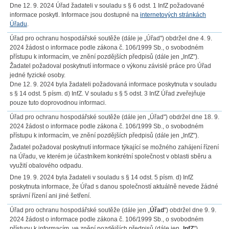
Dne 12. 9. 2024 Úřad žadateli v souladu s § 6 odst. 1 InfZ požadované
informace poskytl. Informace jsou dostupné na
internetových stránkách
Úřadu
.
Úřad pro ochranu hospodářské soutěže (dále je „Úřad") obdržel dne 4. 9.
2024 žádost o informace podle zákona č. 106/1999 Sb., o svobodném
přístupu k informacím, ve znění pozdějších předpisů (dále jen „InfZ").
Žadatel požadoval poskytnutí informace o výkonu závislé práce pro Úřad
jedné fyzické osoby.
Dne 12. 9. 2024 byla žadateli požadovaná informace poskytnuta v souladu
s § 14 odst. 5 písm. d) InfZ. V souladu s § 5 odst. 3 InfZ Úřad zveřejňuje
pouze tuto doprovodnou informaci.
Úřad pro ochranu hospodářské soutěže (dále jen „Úřad") obdržel dne 18. 9.
2024 žádost o informace podle zákona č. 106/1999 Sb., o svobodném
přístupu k informacím, ve znění pozdějších předpisů (dále jen „InfZ").
Žadatel požadoval poskytnutí informace týkající se možného zahájení řízení
na Úřadu, ve kterém je účastníkem konkrétní společnost v oblasti sběru a
využití obalového odpadu.
Dne 19. 9. 2024 byla žadateli v souladu s § 14 odst. 5 písm. d) InfZ
poskytnuta informace, že Úřad s danou společností aktuálně nevede žádné
správní řízení ani jiné šetření.
Úřad pro ochranu hospodářské soutěže (dále jen „
Úřad
") obdržel dne 9. 9.
2024 žádost o informace podle zákona č. 106/1999 Sb., o svobodném
přístupu k informacím, ve znění pozdějších předpisů (dále jen „
InfZ
").