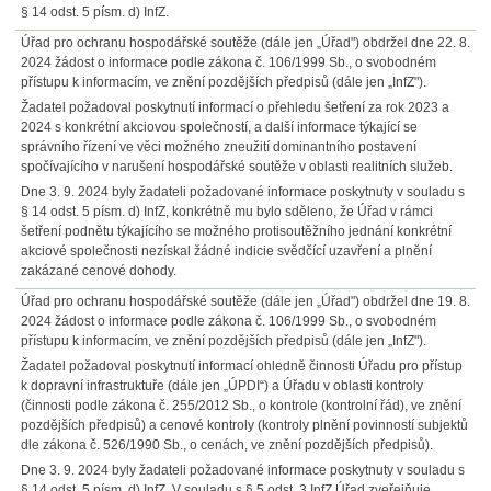
§ 14 odst. 5 písm. d) InfZ.
Úřad pro ochranu hospodářské soutěže (dále jen „Úřad") obdržel dne 22. 8.
2024 žádost o informace podle zákona č. 106/1999 Sb., o svobodném
přístupu k informacím, ve znění pozdějších předpisů (dále jen „InfZ").
Žadatel požadoval poskytnutí informací o přehledu šetření za rok 2023 a
2024 s konkrétní akciovou společností, a další informace týkající se
správního řízení ve věci možného zneužití dominantního postavení
spočívajícího v narušení hospodářské soutěže v oblasti realitních služeb.
Dne 3. 9. 2024 byly žadateli požadované informace poskytnuty v souladu s
§ 14 odst. 5 písm. d) InfZ, konkrétně mu bylo sděleno, že Úřad v rámci
šetření podnětu týkajícího se možného protisoutěžního jednání konkrétní
akciové společnosti nezískal žádné indicie svědčící uzavření a plnění
zakázané cenové dohody.
Úřad pro ochranu hospodářské soutěže (dále jen „Úřad") obdržel dne 19. 8.
2024 žádost o informace podle zákona č. 106/1999 Sb., o svobodném
přístupu k informacím, ve znění pozdějších předpisů (dále jen „InfZ").
Žadatel požadoval poskytnutí informací ohledně činnosti Úřadu pro přístup
k dopravní infrastruktuře (dále jen „ÚPDI“) a Úřadu v oblasti kontroly
(činnosti podle zákona č. 255/2012 Sb., o kontrole (kontrolní řád), ve znění
pozdějších předpisů) a cenové kontroly (kontroly plnění povinností subjektů
dle zákona č. 526/1990 Sb., o cenách, ve znění pozdějších předpisů).
Dne 3. 9. 2024 byly žadateli požadované informace poskytnuty v souladu s
§ 14 odst. 5 písm. d) InfZ. V souladu s § 5 odst. 3 InfZ Úřad zveřejňuje