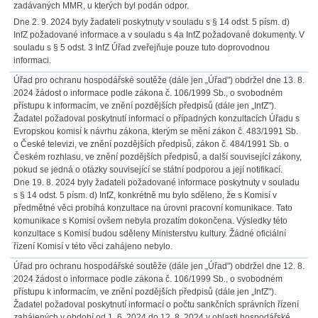
zadávaných MMR, u kterých byl podán odpor.
Dne 2. 9. 2024 byly žadateli poskytnuty v souladu s § 14 odst. 5 písm. d)
InfZ požadované informace a v souladu s 4a InfZ požadované dokumenty. V
souladu s § 5 odst. 3 InfZ Úřad zveřejňuje pouze tuto doprovodnou
informaci.
Úřad pro ochranu hospodářské soutěže (dále jen „Úřad") obdržel dne 13. 8.
2024 žádost o informace podle zákona č. 106/1999 Sb., o svobodném
přístupu k informacím, ve znění pozdějších předpisů (dále jen „InfZ").
Žadatel požadoval poskytnutí informací o případných konzultacích Úřadu s
Evropskou komisí k návrhu zákona, kterým se mění zákon č. 483/1991 Sb.
o České televizi, ve znění pozdějších předpisů, zákon č. 484/1991 Sb. o
Českém rozhlasu, ve znění pozdějších předpisů, a další související zákony,
pokud se jedná o otázky související se státní podporou a její notifikací.
Dne 19. 8. 2024 byly žadateli požadované informace poskytnuty v souladu
s § 14 odst. 5 písm. d) InfZ, konkrétně mu bylo sděleno, že s Komisí v
předmětné věci probíhá konzultace na úrovni pracovní komunikace. Tato
komunikace s Komisí ovšem nebyla prozatím dokončena. Výsledky této
konzultace s Komisí budou sděleny Ministerstvu kultury. Žádné oficiální
řízení Komisí v této věci zahájeno nebylo.
Úřad pro ochranu hospodářské soutěže (dále jen „Úřad") obdržel dne 12. 8.
2024 žádost o informace podle zákona č. 106/1999 Sb., o svobodném
přístupu k informacím, ve znění pozdějších předpisů (dále jen „InfZ").
Žadatel požadoval poskytnutí informací o počtu sankčních správních řízení
zahájených v období od 1. 6. 2024 do 12. 8. 2024 v oblasti hospodářské