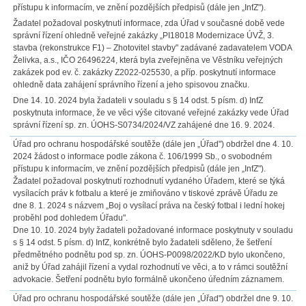
přístupu k informacím, ve znění pozdějších předpisů (dále jen „InfZ").
Žadatel požadoval poskytnutí informace, zda Úřad v současné době vede
správní řízení ohledně veřejné zakázky „PI18018 Modernizace ÚVŽ, 3.
stavba (rekonstrukce F1) – Zhotovitel stavby" zadávané zadavatelem VODA
Želivka, a.s., IČO 26496224, která byla zveřejněna ve Věstníku veřejných
zakázek pod ev. č. zakázky Z2022-025530, a příp. poskytnutí informace
ohledně data zahájení správního řízení a jeho spisovou značku.
Dne 14. 10. 2024 byla žadateli v souladu s § 14 odst. 5 písm. d) InfZ
poskytnuta informace, že ve věci výše citované veřejné zakázky vede Úřad
správní řízení sp. zn. ÚOHS-S0734/2024/VZ zahájené dne 16. 9. 2024.
Úřad pro ochranu hospodářské soutěže (dále jen „Úřad") obdržel dne 4. 10.
2024 žádost o informace podle zákona č. 106/1999 Sb., o svobodném
přístupu k informacím, ve znění pozdějších předpisů (dále jen „InfZ").
Žadatel požadoval poskytnutí rozhodnutí vydaného Úřadem, které se týká
vysílacích práv k fotbalu a které je zmiňováno v tiskové zprávě Úřadu ze
dne 8. 1. 2024 s názvem „Boj o vysílací práva na český fotbal i lední hokej
proběhl pod dohledem Úřadu".
Dne 10. 10. 2024 byly žadateli požadované informace poskytnuty v souladu
s § 14 odst. 5 písm. d) InfZ, konkrétně bylo žadateli sděleno, že šetření
předmětného podnětu pod sp. zn. ÚOHS-P0098/2022/KD bylo ukončeno,
aniž by Úřad zahájil řízení a vydal rozhodnutí ve věci, a to v rámci soutěžní
advokacie. Šetření podnětu bylo formálně ukončeno úředním záznamem.
Úřad pro ochranu hospodářské soutěže (dále jen „Úřad") obdržel dne 9. 10.