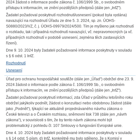
2024 žádost o informace podle zákona č. 106/1999 Sb., o svobodném
přístupu k informacím, ve znění pozdějších předpisů (dále jen „InfZ").
Žadatel požadoval poskytnutí rozhodnutí/usnesení (pokud byla vydána)
navazující na rozhodnutí Úřadu ze dne 5. 3. 2024, sp. zn. ÚOHS-
S0880/2023/VZ, č. j. ÚOHS-09979/2024/500. Tím je myšleno jak rozhodnutí
o rozkladu, tak i případná rozhodnutí navazující, vč. nepravomocných (a vč.
případných rozhodnutí v podobě usnesení, zejména těch zastavujících
řízení).
Dne 9. 10. 2024 byly žadateli požadované informace poskytnuty v souladu
s § 6 odst. 1 InfZ.
Rozhodnutí
Usnesení
Úřad pro ochranu hospodářské soutěže (dále jen „Úřad") obdržel dne 23. 9.
2024 žádost o informace podle zákona č. 106/1999 Sb., o svobodném
přístupu k informacím, ve znění pozdějších předpisů (dále jen „InfZ").
Žadatel požadoval poskytnutí informací, zda Úřad v průběhu letošního roku
obdržel jakýkoliv podnět, žádost o konzultaci nebo obdobnou žádost (dále
jako „Podnět“), týkající se aktuálně projednávaného návrhu zákona o
České televizi a o Českém rozhlasu, sněmovní tisk 738 (dále jen „návrh
zákona“), v souvislosti s tím, že by tento návrh zákona mohl být
problematický z pohledu čl. 107 Smlouvy o fungování Evropské unie.
Dne 4. 10. 2024 byly žadateli požadované informace poskytnuty v souladu
s § 14 odst. 5 písm. d) InfZ, konkrétně mu bylo sděleno, že s Komisí v