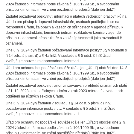
2024 žádost o informace podle zákona č. 106/1999 Sb., o svobodném
přístupu k informacím, ve znění pozdějších předpisů (dále jen „InfZ").
Žadatel požadoval poskytnutí informací o platech vedoucích pracovníků na
Úřadu pro přístup k dopravní infrastruktuře, osobách podílejících se na
rozhodnutí Úřadu, žalobách a kasačních stížnostech v agendě přístupu k
dopravní infrastruktuře, termínech jednání rozkladové komise v agendě
přístupu k dopravní infrastruktuře a zaslání písemností jako rozhodnutí či
oznámení.
Dne 6. 9. 2024 byly žadateli požadované informace poskytnuty v souladu s
§ 14 odst. 5 písm. d) a § 4a InfZ. V souladu s § 5 odst. 3 InfZ Úřad
zveřejňuje pouze tuto doprovodnou informaci.
Úřad pro ochranu hospodářské soutěže (dále jen „Úřad") obdržel dne 14. 8.
2024 žádost o informace podle zákona č. 106/1999 Sb., o svobodném
přístupu k informacím, ve znění pozdějších předpisů (dále jen „InfZ").
Žadatel požadoval poskytnutí anonymizovaných přehledů přiznaných platů
k 31. 12. 2023 a mimořádných odměn za rok 2023 referentů a vedoucích
oddělení na různých sekcích Úřadu.
Dne 6. 9. 2024 byly žadateli v souladu s § 14 odst. 5 písm. d) InfZ
požadované informace poskytnuty. V souladu s § 5 odst. 3 InfZ Úřad
zveřejňuje pouze tuto doprovodnou informaci.
Úřad pro ochranu hospodářské soutěže (dále jen „Úřad") obdržel dne 2. 9.
2024 žádost o informace podle zákona č. 106/1999 Sb., o svobodném
přístupu k informacím, ve znění pozdějších předpisů (dále jen „InfZ").