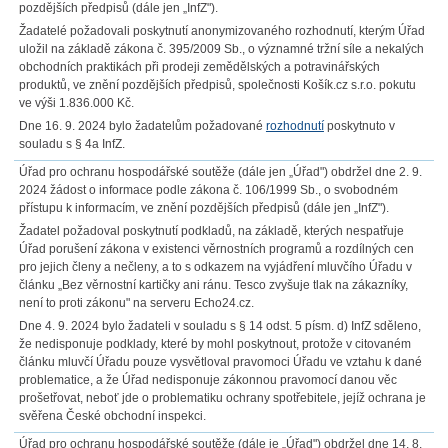
pozdějších předpisů (dále jen „InfZ").
Žadatelé požadovali poskytnutí anonymizovaného rozhodnutí, kterým Úřad
uložil na základě zákona č. 395/2009 Sb., o významné tržní síle a nekalých
obchodních praktikách při prodeji zemědělských a potravinářských
produktů, ve znění pozdějších předpisů, společnosti Košík.cz s.r.o. pokutu
ve výši 1.836.000 Kč.
Dne 16. 9. 2024 bylo žadatelům požadované
rozhodnutí
poskytnuto v
souladu s § 4a InfZ.
Úřad pro ochranu hospodářské soutěže (dále jen „Úřad") obdržel dne 2. 9.
2024 žádost o informace podle zákona č. 106/1999 Sb., o svobodném
přístupu k informacím, ve znění pozdějších předpisů (dále jen „InfZ").
Žadatel požadoval poskytnutí podkladů, na základě, kterých nespatřuje
Úřad porušení zákona v existenci věrnostních programů a rozdílných cen
pro jejich členy a nečleny, a to s odkazem na vyjádření mluvčího Úřadu v
článku „Bez věrnostní kartičky ani ránu. Tesco zvyšuje tlak na zákazníky,
není to proti zákonu" na serveru Echo24.cz.
Dne 4. 9. 2024 bylo žadateli v souladu s § 14 odst. 5 písm. d) InfZ sděleno,
že nedisponuje podklady, které by mohl poskytnout, protože v citovaném
článku mluvčí Úřadu pouze vysvětloval pravomoci Úřadu ve vztahu k dané
problematice, a že Úřad nedisponuje zákonnou pravomocí danou věc
prošetřovat, neboť jde o problematiku ochrany spotřebitele, jejíž ochrana je
svěřena České obchodní inspekci.
Úřad pro ochranu hospodářské soutěže (dále je „Úřad") obdržel dne 14. 8.