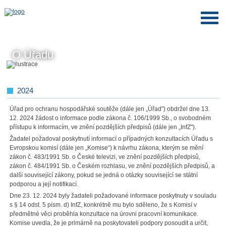
O Úřadu
2024
Úřad pro ochranu hospodářské soutěže (dále jen „Úřad") obdržel dne 13.
12. 2024 žádost o informace podle zákona č. 106/1999 Sb., o svobodném
přístupu k informacím, ve znění pozdějších předpisů (dále jen „InfZ").
Žadatel požadoval poskytnutí informací o případných konzultacích Úřadu s
Evropskou komisí (dále jen „Komise“) k návrhu zákona, kterým se mění
zákon č. 483/1991 Sb. o České televizi, ve znění pozdějších předpisů,
zákon č. 484/1991 Sb. o Českém rozhlasu, ve znění pozdějších předpisů, a
další související zákony, pokud se jedná o otázky související se státní
podporou a její notifikací.
Dne 23. 12. 2024 byly žadateli požadované informace poskytnuty v souladu
s § 14 odst. 5 písm. d) InfZ, konkrétně mu bylo sděleno, že s Komisí v
předmětné věci proběhla konzultace na úrovni pracovní komunikace.
Komise uvedla, že je primárně na poskytovateli podpory posoudit a určit,