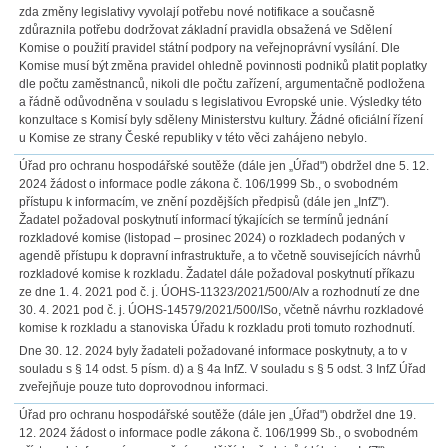
zda změny legislativy vyvolají potřebu nové notifikace a současně
zdůraznila potřebu dodržovat základní pravidla obsažená ve Sdělení
Komise o použití pravidel státní podpory na veřejnoprávní vysílání. Dle
Komise musí být změna pravidel ohledně povinnosti podniků platit poplatky
dle počtu zaměstnanců, nikoli dle počtu zařízení, argumentačně podložena
a řádně odůvodněna v souladu s legislativou Evropské unie. Výsledky této
konzultace s Komisí byly sděleny Ministerstvu kultury. Žádné oficiální řízení
u Komise ze strany České republiky v této věci zahájeno nebylo.
Úřad pro ochranu hospodářské soutěže (dále jen „Úřad") obdržel dne 5. 12.
2024 žádost o informace podle zákona č. 106/1999 Sb., o svobodném
přístupu k informacím, ve znění pozdějších předpisů (dále jen „InfZ").
Žadatel požadoval poskytnutí informací týkajících se termínů jednání
rozkladové komise (listopad – prosinec 2024) o rozkladech podaných v
agendě přístupu k dopravní infrastruktuře, a to včetně souvisejících návrhů
rozkladové komise k rozkladu. Žadatel dále požadoval poskytnutí příkazu
ze dne 1. 4. 2021 pod č. j. ÚOHS-11323/2021/500/AIv a rozhodnutí ze dne
30. 4. 2021 pod č. j. ÚOHS-14579/2021/500/ISo, včetně návrhu rozkladové
komise k rozkladu a stanoviska Úřadu k rozkladu proti tomuto rozhodnutí.
Dne 30. 12. 2024 byly žadateli požadované informace poskytnuty, a to v
souladu s § 14 odst. 5 písm. d) a § 4a InfZ. V souladu s § 5 odst. 3 InfZ Úřad
zveřejňuje pouze tuto doprovodnou informaci.
Úřad pro ochranu hospodářské soutěže (dále jen „Úřad") obdržel dne 19.
12. 2024 žádost o informace podle zákona č. 106/1999 Sb., o svobodném