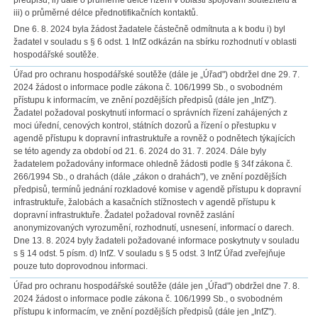
předpisů, ii) dále o průměrné délce řízení v oblasti spojování soutěžitelů a
iii) o průměrné délce přednotifikačních kontaktů.
Dne 6. 8. 2024 byla žádost žadatele částečně odmítnuta a k bodu i) byl
žadatel v souladu s § 6 odst. 1 InfZ odkázán na sbírku rozhodnutí v oblasti
hospodářské soutěže.
Úřad pro ochranu hospodářské soutěže (dále je „Úřad") obdržel dne 29. 7.
2024 žádost o informace podle zákona č. 106/1999 Sb., o svobodném
přístupu k informacím, ve znění pozdějších předpisů (dále jen „InfZ").
Žadatel požadoval poskytnutí informací o správních řízení zahájených z
moci úřední, cenových kontrol, státních dozorů a řízení o přestupku v
agendě přístupu k dopravní infrastruktuře a rovněž o podnětech týkajících
se této agendy za období od 21. 6. 2024 do 31. 7. 2024. Dále byly
žadatelem požadovány informace ohledně žádosti podle § 34f zákona č.
266/1994 Sb., o drahách (dále „zákon o drahách"), ve znění pozdějších
předpisů, termínů jednání rozkladové komise v agendě přístupu k dopravní
infrastruktuře, žalobách a kasačních stížnostech v agendě přístupu k
dopravní infrastruktuře. Žadatel požadoval rovněž zaslání
anonymizovaných vyrozumění, rozhodnutí, usnesení, informací o darech.
Dne 13. 8. 2024 byly žadateli požadované informace poskytnuty v souladu
s § 14 odst. 5 písm. d) InfZ. V souladu s § 5 odst. 3 InfZ Úřad zveřejňuje
pouze tuto doprovodnou informaci.
Úřad pro ochranu hospodářské soutěže (dále jen „Úřad") obdržel dne 7. 8.
2024 žádost o informace podle zákona č. 106/1999 Sb., o svobodném
přístupu k informacím, ve znění pozdějších předpisů (dále jen „InfZ").