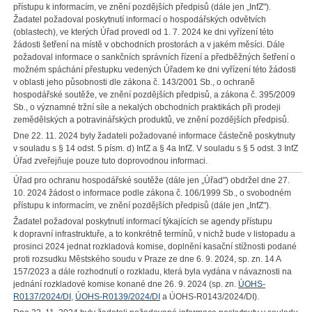
přístupu k informacím, ve znění pozdějších předpisů (dále jen „InfZ").
Žadatel požadoval poskytnutí informací o hospodářských odvětvích
(oblastech), ve kterých Úřad provedl od 1. 7. 2024 ke dni vyřízení této
žádosti šetření na místě v obchodních prostorách a v jakém měsíci. Dále
požadoval informace o sankčních správních řízení a předběžných šetření o
možném spáchání přestupku vedených Úřadem ke dni vyřízení této žádosti
v oblasti jeho působnosti dle zákona č. 143/2001 Sb., o ochraně
hospodářské soutěže, ve znění pozdějších předpisů, a zákona č. 395/2009
Sb., o významné tržní síle a nekalých obchodních praktikách při prodeji
zemědělských a potravinářských produktů, ve znění pozdějších předpisů.
Dne 22. 11. 2024 byly žadateli požadované informace částečně poskytnuty
v souladu s § 14 odst. 5 písm. d) InfZ a § 4a InfZ. V souladu s § 5 odst. 3 InfZ
Úřad zveřejňuje pouze tuto doprovodnou informaci.
Úřad pro ochranu hospodářské soutěže (dále jen „Úřad") obdržel dne 27.
10. 2024 žádost o informace podle zákona č. 106/1999 Sb., o svobodném
přístupu k informacím, ve znění pozdějších předpisů (dále jen „InfZ").
Žadatel požadoval poskytnutí informací týkajících se agendy přístupu
k dopravní infrastruktuře, a to konkrétně termínů, v nichž bude v listopadu a
prosinci 2024 jednat rozkladová komise, doplnění kasační stížnosti podané
proti rozsudku Městského soudu v Praze ze dne 6. 9. 2024, sp. zn. 14 A
157/2023 a dále rozhodnutí o rozkladu, která byla vydána v návaznosti na
jednání rozkladové komise konané dne 26. 9. 2024 (sp. zn.
ÚOHS-
R0137/2024/DI
,
ÚOHS-R0139/2024/DI
a ÚOHS-R0143/2024/DI).