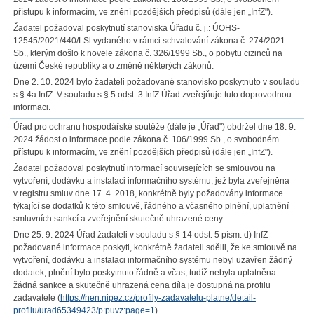
přístupu k informacím, ve znění pozdějších předpisů (dále jen „InfZ").
Žadatel požadoval poskytnutí stanoviska Úřadu č. j.: ÚOHS-
12545/2021/440/LSl vydaného v rámci schvalování zákona č. 274/2021
Sb., kterým došlo k novele zákona č. 326/1999 Sb., o pobytu cizinců na
území České republiky a o změně některých zákonů.
Dne 2. 10. 2024 bylo žadateli požadované stanovisko poskytnuto v souladu
s § 4a InfZ. V souladu s § 5 odst. 3 InfZ Úřad zveřejňuje tuto doprovodnou
informaci.
Úřad pro ochranu hospodářské soutěže (dále je „Úřad") obdržel dne 18. 9.
2024 žádost o informace podle zákona č. 106/1999 Sb., o svobodném
přístupu k informacím, ve znění pozdějších předpisů (dále jen „InfZ").
Žadatel požadoval poskytnutí informací souvisejících se smlouvou na
vytvoření, dodávku a instalaci informačního systému, jež byla zveřejněna
v registru smluv dne 17. 4. 2018, konkrétně byly požadovány informace
týkající se dodatků k této smlouvě, řádného a včasného plnění, uplatnění
smluvních sankcí a zveřejnění skutečně uhrazené ceny.
Dne 25. 9. 2024 Úřad žadateli v souladu s § 14 odst. 5 písm. d) InfZ
požadované informace poskytl, konkrétně žadateli sdělil, že ke smlouvě na
vytvoření, dodávku a instalaci informačního systému nebyl uzavřen žádný
dodatek, plnění bylo poskytnuto řádně a včas, tudíž nebyla uplatněna
žádná sankce a skutečně uhrazená cena díla je dostupná na profilu
zadavatele (
https://nen.nipez.cz/profily-zadavatelu-platne/detail-
profilu/urad65349423/p:puvz:page=1
).