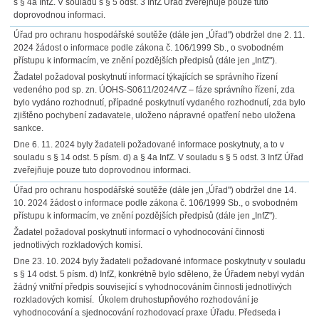
s § 4a InfZ. V souladu s § 5 odst. 3 InfZ Úřad zveřejňuje pouze tuto
doprovodnou informaci.
Úřad pro ochranu hospodářské soutěže (dále jen „Úřad") obdržel dne 2. 11.
2024 žádost o informace podle zákona č. 106/1999 Sb., o svobodném
přístupu k informacím, ve znění pozdějších předpisů (dále jen „InfZ").
Žadatel požadoval poskytnutí informací týkajících se správního řízení
vedeného pod sp. zn. ÚOHS-S0611/2024/VZ – fáze správního řízení, zda
bylo vydáno rozhodnutí, případné poskytnutí vydaného rozhodnutí, zda bylo
zjištěno pochybení zadavatele, uloženo nápravné opatření nebo uložena
sankce.
Dne 6. 11. 2024 byly žadateli požadované informace poskytnuty, a to v
souladu s § 14 odst. 5 písm. d) a § 4a InfZ. V souladu s § 5 odst. 3 InfZ Úřad
zveřejňuje pouze tuto doprovodnou informaci.
Úřad pro ochranu hospodářské soutěže (dále jen „Úřad") obdržel dne 14.
10. 2024 žádost o informace podle zákona č. 106/1999 Sb., o svobodném
přístupu k informacím, ve znění pozdějších předpisů (dále jen „InfZ").
Žadatel požadoval poskytnutí informací o vyhodnocování činnosti
jednotlivých rozkladových komisí.
Dne 23. 10. 2024 byly žadateli požadované informace poskytnuty v souladu
s § 14 odst. 5 písm. d) InfZ, konkrétně bylo sděleno, že Úřadem nebyl vydán
žádný vnitřní předpis související s vyhodnocováním činnosti jednotlivých
rozkladových komisí. Úkolem druhostupňového rozhodování je
vyhodnocování a sjednocování rozhodovací praxe Úřadu. Předseda i