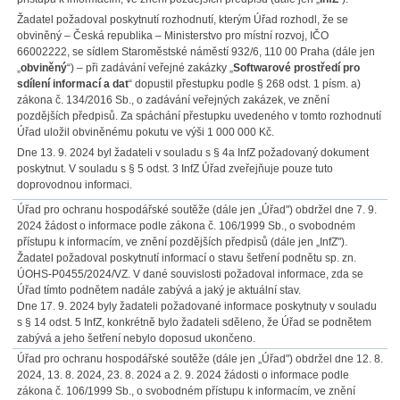
Žadatel požadoval poskytnutí rozhodnutí, kterým Úřad rozhodl, že se
obviněný – Česká republika – Ministerstvo pro místní rozvoj, IČO
66002222, se sídlem Staroměstské náměstí 932/6, 110 00 Praha (dále jen
„
obviněný
“) – při zadávání veřejné zakázky „
Softwarové prostředí pro
sdílení informací a dat
“ dopustil přestupku podle § 268 odst. 1 písm. a)
zákona č. 134/2016 Sb., o zadávání veřejných zakázek, ve znění
pozdějších předpisů. Za spáchání přestupku uvedeného v tomto rozhodnutí
Úřad uložil obviněnému pokutu ve výši 1 000 000 Kč.
Dne 13. 9. 2024 byl žadateli v souladu s § 4a InfZ požadovaný dokument
poskytnut. V souladu s § 5 odst. 3 InfZ Úřad zveřejňuje pouze tuto
doprovodnou informaci.
Úřad pro ochranu hospodářské soutěže (dále jen „Úřad") obdržel dne 7. 9.
2024 žádost o informace podle zákona č. 106/1999 Sb., o svobodném
přístupu k informacím, ve znění pozdějších předpisů (dále jen „InfZ").
Žadatel požadoval poskytnutí informací o stavu šetření podnětu sp. zn.
ÚOHS-P0455/2024/VZ. V dané souvislosti požadoval informace, zda se
Úřad tímto podnětem nadále zabývá a jaký je aktuální stav.
Dne 17. 9. 2024 byly žadateli požadované informace poskytnuty v souladu
s § 14 odst. 5 InfZ, konkrétně bylo žadateli sděleno, že Úřad se podnětem
zabývá a jeho šetření nebylo doposud ukončeno.
Úřad pro ochranu hospodářské soutěže (dále jen „Úřad") obdržel dne 12. 8.
2024, 13. 8. 2024, 23. 8. 2024 a 2. 9. 2024 žádosti o informace podle
zákona č. 106/1999 Sb., o svobodném přístupu k informacím, ve znění