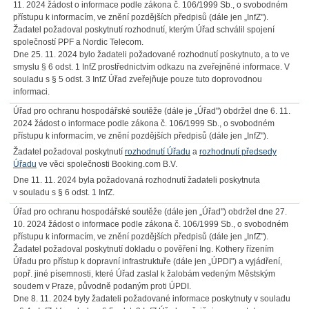
11. 2024 žádost o informace podle zákona č. 106/1999 Sb., o svobodném
přístupu k informacím, ve znění pozdějších předpisů (dále jen „InfZ").
Žadatel požadoval poskytnutí rozhodnutí, kterým Úřad schválil spojení
společností PPF a Nordic Telecom.
Dne 25. 11. 2024 bylo žadateli požadované rozhodnutí poskytnuto, a to ve
smyslu § 6 odst. 1 InfZ prostřednictvím odkazu na zveřejněné informace. V
souladu s § 5 odst. 3 InfZ Úřad zveřejňuje pouze tuto doprovodnou
informaci.
Úřad pro ochranu hospodářské soutěže (dále je „Úřad") obdržel dne 6. 11.
2024 žádost o informace podle zákona č. 106/1999 Sb., o svobodném
přístupu k informacím, ve znění pozdějších předpisů (dále jen „InfZ").
Žadatel požadoval poskytnutí
rozhodnutí Úřadu
a
rozhodnutí předsedy
Úřadu
ve věci společnosti Booking.com B.V.
Dne 11. 11. 2024 byla požadovaná rozhodnutí žadateli poskytnuta
v souladu s § 6 odst. 1 InfZ.
Úřad pro ochranu hospodářské soutěže (dále jen „Úřad") obdržel dne 27.
10. 2024 žádost o informace podle zákona č. 106/1999 Sb., o svobodném
přístupu k informacím, ve znění pozdějších předpisů (dále jen „InfZ").
Žadatel požadoval poskytnutí dokladu o pověření Ing. Kothery řízením
Úřadu pro přístup k dopravní infrastruktuře (dále jen „ÚPDI") a vyjádření,
popř. jiné písemnosti, které Úřad zaslal k žalobám vedeným Městským
soudem v Praze, původně podaným proti ÚPDI.
Dne 8. 11. 2024 byly žadateli požadované informace poskytnuty v souladu