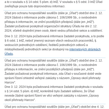
a to v souladu s § 14 odst. 5 písm. d) InfZ. V souladu s § 5 odst. 3 InfZ Úřad
zveřejňuje pouze tuto doprovodnou informaci.
Úřad pro ochranu hospodářské soutěže (dále je „Úřad") obdržel dne 2. 12.
2024 žádost o informace podle zákona č. 106/1999 Sb., o svobodném
přístupu k informacím, ve znění pozdějších předpisů (dále jen „InfZ").
Žadatel požadoval poskytnutí organizační struktury Úřadu ke dni 2. 12.
2024, včetně doplnění jmen osob, které vedou příslušné sekce a oddělení.
Dne 3. 12. 2024 byla požadovaná informace žadateli poskytnuta, a to podle
§ 6 odst. 1 InfZ, neboť jmenný seznam všech vedoucích pracovníků, tj.
vedoucích jednotlivých oddělení, ředitelů jednotlivých odborů a
místopředsedů jednotlivých sekcí je dostupný na
internetových stránkách
Úřadu
.
Úřad pro ochranu hospodářské soutěže (dále je „Úřad") obdržel dne 2. 12.
2024 žádost o informace podle zákona č. 106/1999 Sb., o svobodném
přístupu k informacím, ve znění pozdějších předpisů (dále jen „InfZ").
Žadatel požadoval poskytnutí informace, zda Úřad v současné době vede
správní řízení ohledně veřejné zakázky s názvem „Úpravy okolí přehrady
Harcov".
Dne 3. 12. 2024 byla požadovaná informace žadateli poskytnuta v souladu
s § 14 odst. 5 písm. d) InfZ, konkrétně bylo žadateli sděleno, že Úřad
nevede žádné správní řízení ve věci veřejné zakázky s názvem „Úpravy
okolí přehrady Harcov".
Úřad pro ochranu hospodářské soutěže (dále jen „Úřad") obdržel dne 4. 12.