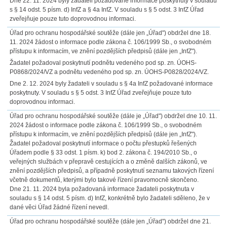
Dne 22. 11. 2024 byly žadateli požadované informace poskytnuty v souladu
s § 14 odst. 5 písm. d) InfZ a § 4a InfZ. V souladu s § 5 odst. 3 InfZ Úřad
zveřejňuje pouze tuto doprovodnou informaci.
Úřad pro ochranu hospodářské soutěže (dále jen „Úřad") obdržel dne 18.
11. 2024 žádost o informace podle zákona č. 106/1999 Sb., o svobodném
přístupu k informacím, ve znění pozdějších předpisů (dále jen „InfZ").
Žadatel požadoval poskytnutí podnětu vedeného pod sp. zn. ÚOHS-
P0868/2024/VZ a podnětu vedeného pod sp. zn. ÚOHS-P0828/2024/VZ.
Dne 2. 12. 2024 byly žadateli v souladu s § 4a InfZ požadované informace
poskytnuty. V souladu s § 5 odst. 3 InfZ Úřad zveřejňuje pouze tuto
doprovodnou informaci.
Úřad pro ochranu hospodářské soutěže (dále je „Úřad") obdržel dne 10. 11.
2024 žádost o informace podle zákona č. 106/1999 Sb., o svobodném
přístupu k informacím, ve znění pozdějších předpisů (dále jen „InfZ").
Žadatel požadoval poskytnutí informace o počtu přestupků řešených
Úřadem podle § 33 odst. 1 písm. k) bod 2. zákona č. 194/2010 Sb., o
veřejných službách v přepravě cestujících a o změně dalších zákonů, ve
znění pozdějších předpisů, a případně poskytnutí seznamu takových řízení
včetně dokumentů, kterými bylo takové řízení pravomocně skončeno.
Dne 21. 11. 2024 byla požadovaná informace žadateli poskytnuta v
souladu s § 14 odst. 5 písm. d) InfZ, konkrétně bylo žadateli sděleno, že v
dané věci Úřad žádné řízení nevedl.
Úřad pro ochranu hospodářské soutěže (dále jen „Úřad") obdržel dne 21.