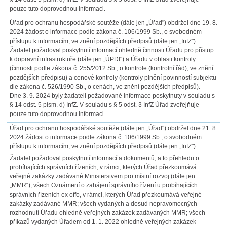
pouze tuto doprovodnou informaci.
Úřad pro ochranu hospodářské soutěže (dále jen „Úřad") obdržel dne 19. 8.
2024 žádost o informace podle zákona č. 106/1999 Sb., o svobodném
přístupu k informacím, ve znění pozdějších předpisů (dále jen „InfZ").
Žadatel požadoval poskytnutí informací ohledně činnosti Úřadu pro přístup
k dopravní infrastruktuře (dále jen „ÚPDI") a Úřadu v oblasti kontroly
(činnosti podle zákona č. 255/2012 Sb., o kontrole (kontrolní řád), ve znění
pozdějších předpisů) a cenové kontroly (kontroly plnění povinností subjektů
dle zákona č. 526/1990 Sb., o cenách, ve znění pozdějších předpisů).
Dne 3. 9. 2024 byly žadateli požadované informace poskytnuty v souladu s
§ 14 odst. 5 písm. d) InfZ. V souladu s § 5 odst. 3 InfZ Úřad zveřejňuje
pouze tuto doprovodnou informaci.
Úřad pro ochranu hospodářské soutěže (dále jen „Úřad") obdržel dne 21. 8.
2024 žádost o informace podle zákona č. 106/1999 Sb., o svobodném
přístupu k informacím, ve znění pozdějších předpisů (dále jen „InfZ").
Žadatel požadoval poskytnutí informací a dokumentů, a to přehledu o
probíhajících správních řízeních, v rámci, kterých Úřad přezkoumává
veřejné zakázky zadávané Ministerstvem pro místní rozvoj (dále jen
„MMR“); všech Oznámení o zahájení správního řízení u probíhajících
správních řízeních ex offo, v rámci, kterých Úřad přezkoumává veřejné
zakázky zadávané MMR; všech vydaných a dosud nepravomocných
rozhodnutí Úřadu ohledně veřejných zakázek zadávaných MMR; všech
příkazů vydaných Úřadem od 1. 1. 2022 ohledně veřejných zakázek