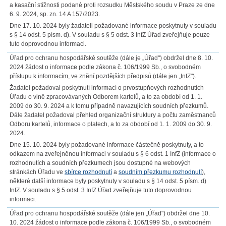
a kasační stížnosti podané proti rozsudku Městského soudu v Praze ze dne
6. 9. 2024, sp. zn. 14 A 157/2023.
Dne 17. 10. 2024 byly žadateli požadované informace poskytnuty v souladu
s § 14 odst. 5 písm. d). V souladu s § 5 odst. 3 InfZ Úřad zveřejňuje pouze
tuto doprovodnou informaci.
Úřad pro ochranu hospodářské soutěže (dále je „Úřad") obdržel dne 8. 10.
2024 žádost o informace podle zákona č. 106/1999 Sb., o svobodném
přístupu k informacím, ve znění pozdějších předpisů (dále jen „InfZ").
Žadatel požadoval poskytnutí informací o prvostupňových rozhodnutích
Úřadu o vině zpracovávaných Odborem kartelů, a to za období od 1. 1.
2009 do 30. 9. 2024 a k tomu případně navazujících soudních přezkumů.
Dále žadatel požadoval přehled organizační struktury a počtu zaměstnanců
Odboru kartelů, informace o platech, a to za období od 1. 1. 2009 do 30. 9.
2024.
Dne 15. 10. 2024 byly požadované informace částečně poskytnuty, a to
odkazem na zveřejněnou informaci v souladu s § 6 odst. 1 InfZ (informace o
rozhodnutích a soudních přezkumech jsou dostupné na webových
stránkách Úřadu ve
sbírce rozhodnutí
a
soudním přezkumu rozhodnutí
),
některé další informace byly poskytnuty v souladu s § 14 odst. 5 písm. d)
InfZ. V souladu s § 5 odst. 3 InfZ Úřad zveřejňuje tuto doprovodnou
informaci.
Úřad pro ochranu hospodářské soutěže (dále jen „Úřad") obdržel dne 10.
10. 2024 žádost o informace podle zákona č. 106/1999 Sb., o svobodném