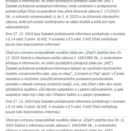
přístupu k informacím, ve znění pozdějších předpisů (dále jen „InfZ").
Žadatel požadoval poskytnutí informací, kolik oznámení o protiprávním
jednání přijal Úřad za jednotlivé roky před účinností zákona č. 171/2023
Sb., o ochraně oznamovatelů, tj. do 1. 8. 2023 a za účinnosti citovaného
zákona, kolik jich podali zaměstnanci ve státní službě a kolik jich bylo
odůvodněných.
Dne 27. 12. 2024 byly žadateli požadované informace poskytnuty v souladu
s § 14 odst. 5 písm. d) InfZ. V souladu s § 5 odst. 3 InfZ Úřad zveřejňuje
pouze tuto doprovodnou informaci.
Úřad pro ochranu hospodářské soutěže (dále jen „Úřad") obdržel dne 10.
12. 2024 žádost o informace podle zákona č. 106/1999 Sb., o svobodném
přístupu k informacím, ve znění pozdějších předpisů (dále jen „InfZ").
Žadatel požadoval poskytnout informace týkající se využívání obchodního
modelu označovaného jako „pay-or-okay", „Consent or Pay" apod. v České
republice a možného zneužití dominantního postavení porušováním
pravidel v oblasti ochrany osobních údajů, a to, zda Úřad v této věci vydal
předběžná opatření, vůči kterým subjektům a s jakým odůvodněním, a jaký
subjekt je nebo byl v této věci Úřadem šetřen a s jakým výsledkem.
Dne 27. 12. 2024 byly žadateli požadované informace poskytnuty v souladu
s § 14 odst. 5 písm. d) InfZ. V souladu s § 5 odst. 3 InfZ Úřad zveřejňuje
pouze tuto doprovodnou informaci.
Úřad pro ochranu hospodářské soutěže (dále je „Úřad") obdržel dne 30. 11.
2024 žádost o informace podle zákona č. 106/1999 Sb., o svobodném
přístupu k informacím, ve znění pozdějších předpisů (dále jen „InfZ").