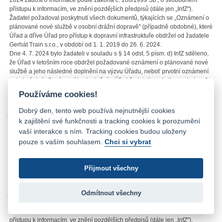
2024 žádost o informace podle zákona č. 106/1999 Sb., o svobodném
přístupu k informacím, ve znění pozdějších předpisů (dále jen „InfZ").
Žadatel požadoval poskytnutí všech dokumentů, týkajících se „Oznámení o
plánované nové službě v osobní drážní dopravě" (případně obdobné), které
Úřad a dříve Úřad pro přístup k dopravní infrastruktuře obdržel od žadatele
Gerhát Train s.r.o., v období od 1. 1. 2019 do 26. 6. 2024.
Dne 4. 7. 2024 bylo žadateli v souladu s § 14 odst. 5 písm. d) InfZ sděleno,
že Úřad v letošním roce obdržel požadované oznámení o plánované nové
službě a jeho následné doplnění na výzvu Úřadu, neboť prvotní oznámení
nebylo úplné. Oznámení i s doplněním Úřad žadateli poskytl v souladu s §
4a InfZ.
Používáme cookies!
Příloha č. 1
994 KB
Příloha č. 2
1012 KB
Dobrý den, tento web používá nejnutnější cookies
k zajištění své funkčnosti a tracking cookies k porozumění
Úřad pro ochranu hospodářské soutěže (dále jen „Úřad") obdržel dne 30. 5.
2024 žádost o informace podle zákona č. 106/1999 Sb., o svobodném
vaší interakce s ním. Tracking cookies budou uloženy
přístupu k informacím, ve znění pozdějších předpisů (dále jen „InfZ").
pouze s vaším souhlasem.
Chci si vybrat
Žadatel požadoval informace týkající se poskytnutí záznamů o přijetí daru
od 1. 12. 2021 do 30. 5. 2024.
Přijmout všechny
Dne 18. 6. 2024 byly žadateli požadované informace poskytnuty v souladu
s § 14 odst. 5 písm. d) InfZ. V souladu s § 5 odst. 3 InfZ Úřad zveřejňuje
pouze tuto doprovodnou informaci.
Odmítnout všechny
Úřad pro ochranu hospodářské soutěže (dále jen „Úřad") obdržel dne 11. 6.
2024 žádost o informace podle zákona č. 106/1999 Sb., o svobodném
přístupu k informacím, ve znění pozdějších předpisů (dále jen „InfZ").