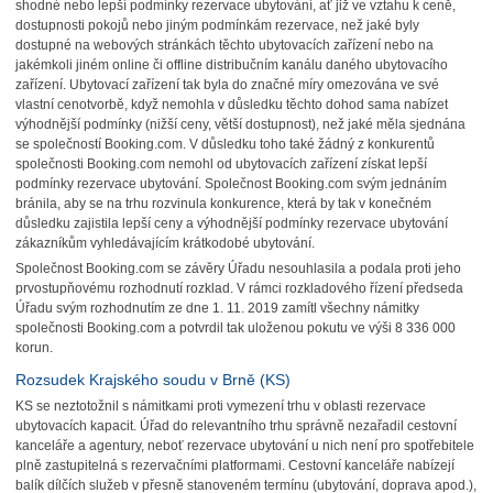
shodné nebo lepší podmínky rezervace ubytování, ať již ve vztahu k ceně,
dostupnosti pokojů nebo jiným podmínkám rezervace, než jaké byly
dostupné na webových stránkách těchto ubytovacích zařízení nebo na
jakémkoli jiném online či offline distribučním kanálu daného ubytovacího
zařízení. Ubytovací zařízení tak byla do značné míry omezována ve své
vlastní cenotvorbě, když nemohla v důsledku těchto dohod sama nabízet
výhodnější podmínky (nižší ceny, větší dostupnost), než jaké měla sjednána
se společností Booking.com. V důsledku toho také žádný z konkurentů
společnosti Booking.com nemohl od ubytovacích zařízení získat lepší
podmínky rezervace ubytování. Společnost Booking.com svým jednáním
bránila, aby se na trhu rozvinula konkurence, která by tak v konečném
důsledku zajistila lepší ceny a výhodnější podmínky rezervace ubytování
zákazníkům vyhledávajícím krátkodobé ubytování.
Společnost Booking.com se závěry Úřadu nesouhlasila a podala proti jeho
prvostupňovému rozhodnutí rozklad. V rámci rozkladového řízení předseda
Úřadu svým rozhodnutím ze dne 1. 11. 2019 zamítl všechny námitky
společnosti Booking.com a potvrdil tak uloženou pokutu ve výši 8 336 000
korun.
Rozsudek Krajského soudu v Brně (KS)
KS se neztotožnil s námitkami proti vymezení trhu v oblasti rezervace
ubytovacích kapacit. Úřad do relevantního trhu správně nezařadil cestovní
kanceláře a agentury, neboť rezervace ubytování u nich není pro spotřebitele
plně zastupitelná s rezervačními platformami. Cestovní kanceláře nabízejí
balík dílčích služeb v přesně stanoveném termínu (ubytování, doprava apod.),