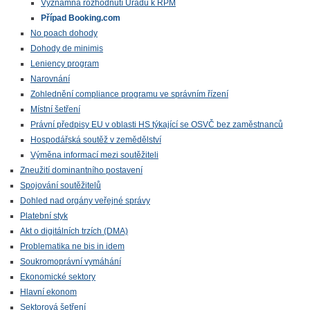
Významná rozhodnutí Úřadu k RPM
Případ Booking.com
No poach dohody
Dohody de minimis
Leniency program
Narovnání
Zohlednění compliance programu ve správním řízení
Místní šetření
Právní předpisy EU v oblasti HS týkající se OSVČ bez zaměstnanců
Hospodářská soutěž v zemědělství
Výměna informací mezi soutěžiteli
Zneužití dominantního postavení
Spojování soutěžitelů
Dohled nad orgány veřejné správy
Platební styk
Akt o digitálních trzích (DMA)
Problematika ne bis in idem
Soukromoprávní vymáhání
Ekonomické sektory
Hlavní ekonom
Sektorová šetření