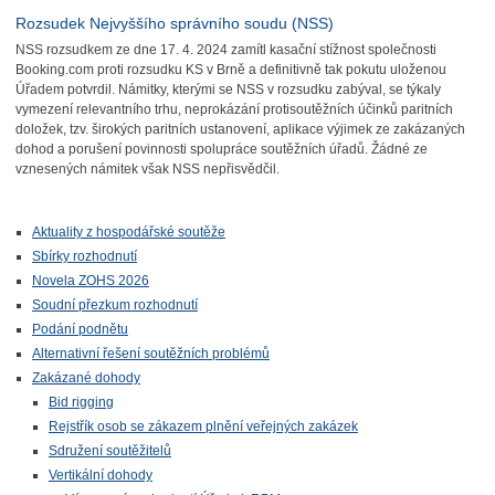
Rozsudek Nejvyššího správního soudu (NSS)
NSS rozsudkem ze dne 17. 4. 2024 zamítl kasační stížnost společnosti
Booking.com proti rozsudku KS v Brně a definitivně tak pokutu uloženou
Úřadem potvrdil. Námitky, kterými se NSS v rozsudku zabýval, se týkaly
vymezení relevantního trhu, neprokázání protisoutěžních účinků paritních
doložek, tzv. širokých paritních ustanovení, aplikace výjimek ze zakázaných
dohod a porušení povinnosti spolupráce soutěžních úřadů. Žádné ze
vznesených námitek však NSS nepřisvědčil.
Aktuality z hospodářské soutěže
Sbírky rozhodnutí
Novela ZOHS 2026
Soudní přezkum rozhodnutí
Podání podnětu
Alternativní řešení soutěžních problémů
Zakázané dohody
Bid rigging
Rejstřík osob se zákazem plnění veřejných zakázek
Sdružení soutěžitelů
Vertikální dohody