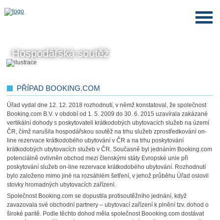
Hospodářská soutěž
PŘÍPAD BOOKING.COM
Úřad vydal dne 12. 12. 2018 rozhodnutí, v němž konstatoval, že společnost
Booking.com B.V. v období od 1. 5. 2009 do 30. 6. 2015 uzavírala zakázané
vertikální dohody s poskytovateli krátkodobých ubytovacích služeb na území
ČR, čímž narušila hospodářskou soutěž na trhu služeb zprostředkování on-
line rezervace krátkodobého ubytování v ČR a na trhu poskytování
krátkodobých ubytovacích služeb v ČR. Současně byl jednáním Booking.com
potenciálně ovlivněn obchod mezi členskými státy Evropské unie při
poskytování služeb on-line rezervace krátkodobého ubytování. Rozhodnutí
bylo založeno mimo jiné na rozsáhlém šetření, v jehož průběhu Úřad oslovil
stovky hromadných ubytovacích zařízení.
Společnost Booking.com se dopustila protisoutěžního jednání, když
zavazovala své obchodní partnery – ubytovací zařízení k plnění tzv. dohod o
široké paritě. Podle těchto dohod měla společnost Boooking.com dostávat