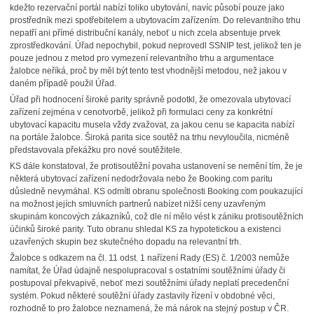
kdežto rezervační portál nabízí toliko ubytování, navíc působí pouze jako
prostředník mezi spotřebitelem a ubytovacím zařízením. Do relevantního trhu
nepatří ani přímé distribuční kanály, neboť u nich zcela absentuje prvek
zprostředkování. Úřad nepochybil, pokud neprovedl SSNIP test, jelikož ten je
pouze jednou z metod pro vymezení relevantního trhu a argumentace
žalobce neříká, proč by měl být tento test vhodnější metodou, než jakou v
daném případě použil Úřad.
Úřad při hodnocení široké parity správně podotkl, že omezovala ubytovací
zařízení zejména v cenotvorbě, jelikož při formulaci ceny za konkrétní
ubytovací kapacitu musela vždy zvažovat, za jakou cenu se kapacita nabízí
na portále žalobce. Široká parita sice soutěž na trhu nevyloučila, nicméně
představovala překážku pro nové soutěžitele.
KS dále konstatoval, že protisoutěžní povaha ustanovení se nemění tím, že je
některá ubytovací zařízení nedodržovala nebo že Booking.com paritu
důsledně nevymáhal. KS odmítl obranu společnosti Booking.com poukazující
na možnost jejích smluvních partnerů nabízet nižší ceny uzavřeným
skupinám koncových zákazníků, což dle ní mělo vést k zániku protisoutěžních
účinků široké parity. Tuto obranu shledal KS za hypotetickou a existenci
uzavřených skupin bez skutečného dopadu na relevantní trh.
Žalobce s odkazem na čl. 11 odst. 1 nařízení Rady (ES) č. 1/2003 nemůže
namítat, že Úřad údajně nespolupracoval s ostatními soutěžními úřady či
postupoval překvapivě, neboť mezi soutěžními úřady neplatí precedenční
systém. Pokud některé soutěžní úřady zastavily řízení v obdobné věci,
rozhodně to pro žalobce neznamená, že má nárok na stejný postup v ČR.