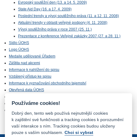
Evropský soutěžní den (13. a 14. 5. 2009)
State Aid Day (16. a 17. 4. 2009)
Poslední trendy a vývoj soutěžního práva (11. a 12. 11. 2008)
Aktuální trendy v oblasti veřejné podpory (4. 11. 2008)
Vývoj soutěžního práva v roce 2007 (25. 11.)
Prezentace z konference Veřejné zakázky 2007 (27. a 28. 11.)
Sídlo ÚOHS
Logo ÚOHS
Medaile udělované Úřadem
Záštita nad akcemi
Informace k nahlížení do spisu
Vzdálený přístup ke spisu
Informace k vyznačování obchodního tajemství
Otevřená data ÚOHS
Úřednická zkouška
Používáme cookies!
Chráněná zóna
Majetek ÚOHS nabízený k odprodeji
Dobrý den, tento web používá nejnutnější cookies
k zajištění své funkčnosti a tracking cookies k porozumění
vaší interakce s ním. Tracking cookies budou uloženy
pouze s vaším souhlasem.
Chci si vybrat