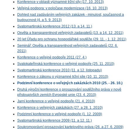
Konference v oblasti významné tržní síly (17. 10. 2013)
Veřejná podpora: v poločase modernizace (16. 10. 2013)
Dohled nad zadáváním veřejných zakázek - minulost, současnost a
budoucnost (4. a 5. 9. 2013)
Svatomartinská konference 2012 (13. a 14. 11.)
Osvěta a transparentnost veřejných zadavatelů (13. a 14. 12. 2011)
20 let Úřadu pro ochranu hospodářské soutěže (29. 11. - 1. 12. 2011)
Seminář: Osvěta a transparentnost veřejných zadavatelů (22. 6.
2011)
Konference o veřejné podpoře 2011 (27. 4.)
Svatokateřinská konference o veřejné podpoře (25. 11. 2010)
Svatomartinská konference 2010 (11. a 12. listopadu)
Konference o zákonu o významné tržní síle (10. 11. 2010)
Podzimní konference o veřejných zakázkách 2010 (25. - 26. 10.)
Druhá výroční konference o prosazování soutěžního práva v nově
přistoupivších zemích Evropské unie (23. 4. 2010)
Jarní konference o veřejné podpoře (21. 4. 2010)
Konference o veřejných zakázkách (27. a 28. 1. 2010)
Podzimní konference o veřejné podpoře (1. 12. 2009)
Svatomartinská konference 2009 (11. a 12. 11.)
Soukromoprávní prosazování kartelového práva (26. a 27. 6. 2009)