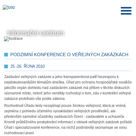
Informační centrum
PODZIMNÍ KONFERENCE O VEŘEJNÝCH ZAKÁZKÁCH
25.-26. ŘÍJNA 2010
Zadávání veřejných zakázek a jeho transparentnost patří bezesporu k
nejdiskutovanějším tématům dneška. Úřad pro ochranu hospodářské soutěže
jakožto orgán dohledu nad zadáváním zakázek má přitom v těchto diskuzích
významné místo, neboť jeho verdikty rozhodují o tom, zda v konkrétní veřejné
zakázce probíhalo vše podle zákona.
Rozhodnutí Úřadu tedy nezajímají pouze širokou veřejnost, která je vnímá
zejména z pohledu účelného vynakládání veřejných prostředků, ale
především samotné účastníky zadávacích řízení - zadavatele a uchazeče.
Kromě průběžného poskytování informací z oblasti veřejných zakázek pořádá
Úřad i specializované konference, na nichž podrobněji seznamuje se svou
rozhodovací praxí.