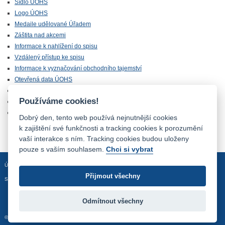
Sídlo ÚOHS
Logo ÚOHS
Medaile udělované Úřadem
Záštita nad akcemi
Informace k nahlížení do spisu
Vzdálený přístup ke spisu
Informace k vyznačování obchodního tajemství
Otevřená data ÚOHS
Úřednická zkouška
Používáme cookies!
Chráněná zóna
Majetek ÚOHS nabízený k odprodeji
Dobrý den, tento web používá nejnutnější cookies
k zajištění své funkčnosti a tracking cookies k porozumění
vaší interakce s ním. Tracking cookies budou uloženy
pouze s vaším souhlasem.
Chci si vybrat
Úvodní stránka
Mapa stránek
Prohlášení o přístupnosti
Přijmout všechny
Sledujte nás:
Odmítnout všechny
© 2012 - 2026 Úřad pro ochranu hospodářské soutěže