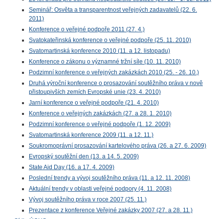
Seminář: Osvěta a transparentnost veřejných zadavatelů (22. 6.
2011)
Konference o veřejné podpoře 2011 (27. 4.)
Svatokateřinská konference o veřejné podpoře (25. 11. 2010)
Svatomartinská konference 2010 (11. a 12. listopadu)
Konference o zákonu o významné tržní síle (10. 11. 2010)
Podzimní konference o veřejných zakázkách 2010 (25. - 26. 10.)
Druhá výroční konference o prosazování soutěžního práva v nově
přistoupivších zemích Evropské unie (23. 4. 2010)
Jarní konference o veřejné podpoře (21. 4. 2010)
Konference o veřejných zakázkách (27. a 28. 1. 2010)
Podzimní konference o veřejné podpoře (1. 12. 2009)
Svatomartinská konference 2009 (11. a 12. 11.)
Soukromoprávní prosazování kartelového práva (26. a 27. 6. 2009)
Evropský soutěžní den (13. a 14. 5. 2009)
State Aid Day (16. a 17. 4. 2009)
Poslední trendy a vývoj soutěžního práva (11. a 12. 11. 2008)
Aktuální trendy v oblasti veřejné podpory (4. 11. 2008)
Vývoj soutěžního práva v roce 2007 (25. 11.)
Prezentace z konference Veřejné zakázky 2007 (27. a 28. 11.)