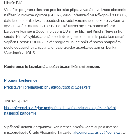
Libuše Bílá.
V dalším programu dostane prostor také připravovaná novelizace obecného
nařízení o blokové výjimce (GBER), kterou představí Iva Příkopová z ÚOHS,
dále bude o praktických dopadech pravidel veřejné podpory pro výzkum a
vývoj hovořit Caroline Buts z Bruselské univerzity a rozhodovací praxi
Evropské komise a Soudního dvora EU shrne Michael Kincl z Nejvyššího
soudu. K nové vyhlášce o zápisech do registru de minimis podá komentář
Vojtěch Horsák z ÚOHS. Závěr programu bude opět věnován podporám
podle dočasného rámce, na jehož praktické aspekty se zaměří Lenka
Vytásková z ÚOHS.
Konference je bezplatná a počet účastníků není omezen.
Program konference
Představení přednášejících /
Introduction of Speakers
Tisková zpráva
Na konferenci o veřejné podpoře se hovořilo zejména o překonávání
následků pandemie
V případě dotazů k organizaci konference prosím kontaktujte asistentku
místopředsedy Úřadu Alexandru Tarasidu,
alexandra.tarasidu@uohs.cz
, tel.: