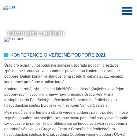
Informační centrum
KONFERENCE O VEŘEJNÉ PODPOŘE 2021
Úřad pro ochranu hospodářské soutěže uspořádá po roční přestávce
způsobené koronavirovou pandemií pravidelnou konferenci o veřejné
podpoře. Datum konání je stanoveno na středu 9. června 2021, přičemž
konference proběhne v online formátu.
Konferenci zahájí shrnutím nejdůležitějších událostí týkajících se veřejné
podpory svými úvodními projevy nový předseda Úřadu Petr Mlsna,
místopředseda Petr Solský a představitel Generálního ředitelství pro
hospodářskou soutěž Evropské komise Koen Van de Casteele.
Mezi nejdůležitější témata z oblasti veřejné podpory patří v posledním roce
zejména opatření související s koronavirovou pandemií poskytovaná podle
tzv. dočasného rámce. Této problematice se budou ve svých vystoupeních
podrobně věnovat jak Graça da Costa z Generálního ředitelství pro
hospodářskou soutěže EK, tak vedoucí Oddělení veřejné podpory ÚOHS