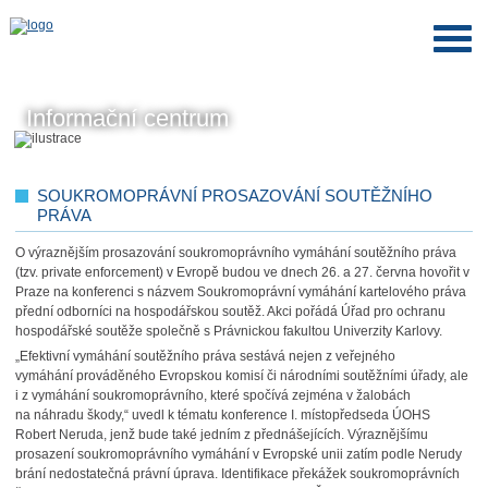
Informační centrum
SOUKROMOPRÁVNÍ PROSAZOVÁNÍ SOUTĚŽNÍHO
PRÁVA
O výraznějším prosazování soukromoprávního vymáhání soutěžního práva
(tzv. private enforcement) v Evropě budou ve dnech 26. a 27. června hovořit v
Praze na konferenci s názvem Soukromoprávní vymáhání kartelového práva
přední odborníci na hospodářskou soutěž. Akci pořádá Úřad pro ochranu
hospodářské soutěže společně s Právnickou fakultou Univerzity Karlovy.
„Efektivní vymáhání soutěžního práva sestává nejen z veřejného
vymáhání prováděného Evropskou komisí či národními soutěžními úřady, ale
i z vymáhání soukromoprávního, které spočívá zejména v žalobách
na náhradu škody,“ uvedl k tématu konference I. místopředseda ÚOHS
Robert Neruda, jenž bude také jedním z přednášejících. Výraznějšímu
prosazení soukromoprávního vymáhání v Evropské unii zatím podle Nerudy
brání nedostatečná právní úprava. Identifikace překážek soukromoprávních