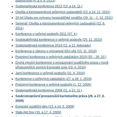
budoucnost (4. a 5. 9. 2013)
Svatomartinská konference 2012 (13. a 14. 11.)
Osvěta a transparentnost veřejných zadavatelů (13. a 14. 12. 2011)
20 let Úřadu pro ochranu hospodářské soutěže (29. 11. - 1. 12. 2011)
Seminář: Osvěta a transparentnost veřejných zadavatelů (22. 6.
2011)
Konference o veřejné podpoře 2011 (27. 4.)
Svatokateřinská konference o veřejné podpoře (25. 11. 2010)
Svatomartinská konference 2010 (11. a 12. listopadu)
Konference o zákonu o významné tržní síle (10. 11. 2010)
Podzimní konference o veřejných zakázkách 2010 (25. - 26. 10.)
Druhá výroční konference o prosazování soutěžního práva v nově
přistoupivších zemích Evropské unie (23. 4. 2010)
Jarní konference o veřejné podpoře (21. 4. 2010)
Konference o veřejných zakázkách (27. a 28. 1. 2010)
Podzimní konference o veřejné podpoře (1. 12. 2009)
Svatomartinská konference 2009 (11. a 12. 11.)
Soukromoprávní prosazování kartelového práva (26. a 27. 6.
2009)
Evropský soutěžní den (13. a 14. 5. 2009)
State Aid Day (16. a 17. 4. 2009)