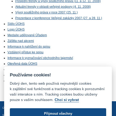
Poslední trendy a vývoj soutěžního práva (11. a 12. 11. 2008)
Aktuální trendy v oblasti veřejné podpory (4. 11. 2008)
Vývoj soutěžního práva v roce 2007 (25. 11.)
Prezentace z konference Veřejné zakázky 2007 (27. a 28. 11.)
Sídlo ÚOHS
Logo ÚOHS
Medaile udělované Úřadem
Záštita nad akcemi
Informace k nahlížení do spisu
Vzdálený přístup ke spisu
Informace k vyznačování obchodního tajemství
Otevřená data ÚOHS
Úřednická zkouška
Používáme cookies!
Chráněná zóna
Majetek ÚOHS nabízený k odprodeji
Dobrý den, tento web používá nejnutnější cookies
k zajištění své funkčnosti a tracking cookies k porozumění
vaší interakce s ním. Tracking cookies budou uloženy
pouze s vaším souhlasem.
Chci si vybrat
Úvodní stránka
Mapa stránek
Prohlášení o přístupnosti
Přijmout všechny
Sledujte nás: