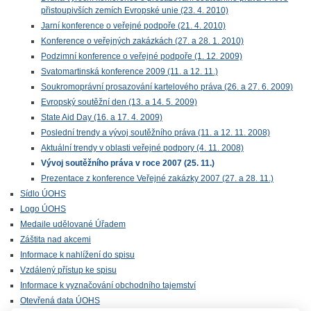
přistoupivších zemích Evropské unie (23. 4. 2010)
Jarní konference o veřejné podpoře (21. 4. 2010)
Konference o veřejných zakázkách (27. a 28. 1. 2010)
Podzimní konference o veřejné podpoře (1. 12. 2009)
Svatomartinská konference 2009 (11. a 12. 11.)
Soukromoprávní prosazování kartelového práva (26. a 27. 6. 2009)
Evropský soutěžní den (13. a 14. 5. 2009)
State Aid Day (16. a 17. 4. 2009)
Poslední trendy a vývoj soutěžního práva (11. a 12. 11. 2008)
Aktuální trendy v oblasti veřejné podpory (4. 11. 2008)
Vývoj soutěžního práva v roce 2007 (25. 11.)
Prezentace z konference Veřejné zakázky 2007 (27. a 28. 11.)
Sídlo ÚOHS
Logo ÚOHS
Medaile udělované Úřadem
Záštita nad akcemi
Informace k nahlížení do spisu
Vzdálený přístup ke spisu
Informace k vyznačování obchodního tajemství
Otevřená data ÚOHS