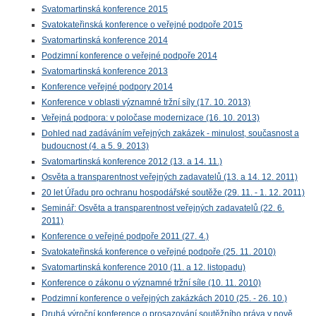
Svatomartinská konference 2015
Svatokateřinská konference o veřejné podpoře 2015
Svatomartinská konference 2014
Podzimní konference o veřejné podpoře 2014
Svatomartinská konference 2013
Konference veřejné podpory 2014
Konference v oblasti významné tržní síly (17. 10. 2013)
Veřejná podpora: v poločase modernizace (16. 10. 2013)
Dohled nad zadáváním veřejných zakázek - minulost, současnost a
budoucnost (4. a 5. 9. 2013)
Svatomartinská konference 2012 (13. a 14. 11.)
Osvěta a transparentnost veřejných zadavatelů (13. a 14. 12. 2011)
20 let Úřadu pro ochranu hospodářské soutěže (29. 11. - 1. 12. 2011)
Seminář: Osvěta a transparentnost veřejných zadavatelů (22. 6.
2011)
Konference o veřejné podpoře 2011 (27. 4.)
Svatokateřinská konference o veřejné podpoře (25. 11. 2010)
Svatomartinská konference 2010 (11. a 12. listopadu)
Konference o zákonu o významné tržní síle (10. 11. 2010)
Podzimní konference o veřejných zakázkách 2010 (25. - 26. 10.)
Druhá výroční konference o prosazování soutěžního práva v nově