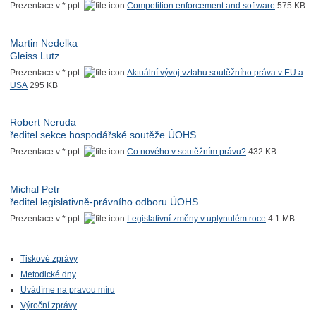
Prezentace v *.ppt:
Competition enforcement and software
575 KB
Martin Nedelka
Gleiss Lutz
Prezentace v *.ppt:
Aktuální vývoj vztahu soutěžního práva v EU a
USA
295 KB
Robert Neruda
ředitel sekce hospodářské soutěže ÚOHS
Prezentace v *.ppt:
Co nového v soutěžním právu?
432 KB
Michal Petr
ředitel legislativně-právního odboru ÚOHS
Prezentace v *.ppt:
Legislativní změny v uplynulém roce
4.1 MB
Tiskové zprávy
Metodické dny
Uvádíme na pravou míru
Výroční zprávy