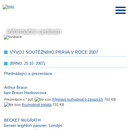
Informační centrum
VÝVOJ SOUTĚŽNÍHO PRÁVA V ROCE 2007
(BRNO, 25.10. 2007)
Přednášející a prezentace
Arthur Braun
bpv Braun Haskovcova
Prezentace v *.ppt:
Přijímání rozhodnutí o závazcích
763 KB
Rozhodnutí Impala
731 KB
BECKET McGRATH
berwin leighton paisner, Londýn