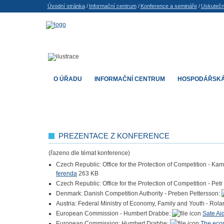
Úvodní stránka
/
Informační centrum
/
Konference a semináře
/
Uskutečn
O ÚŘADU
INFORMAČNÍ CENTRUM
HOSPODÁŘSKÁ
PREZENTACE Z KONFERENCE
(řazeno dle témat konference)
Czech Republic: Office for the Protection of Competition - Ka
ferenda
263 KB
Czech Republic: Office for the Protection of Competition - Petr
Denmark: Danish Competition Authority - Preben Pettersson:
Austria: Federal Ministry of Economy, Family and Youth - Rol
European Commission - Humbert Drabbe:
Sate Aid
European Commission: Humbert Drabbe:
The eco