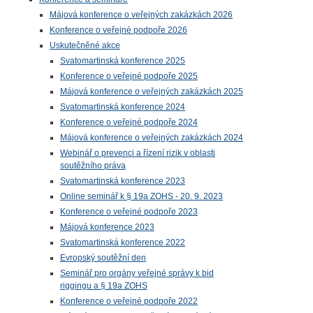
Májová konference o veřejných zakázkách 2026
Konference o veřejné podpoře 2026
Uskutečněné akce
Svatomartinská konference 2025
Konference o veřejné podpoře 2025
Májová konference o veřejných zakázkách 2025
Svatomartinská konference 2024
Konference o veřejné podpoře 2024
Májová konference o veřejných zakázkách 2024
Webinář o prevenci a řízení rizik v oblasti
soutěžního práva
Svatomartinská konference 2023
Online seminář k § 19a ZOHS - 20. 9. 2023
Konference o veřejné podpoře 2023
Májová konference 2023
Svatomartinská konference 2022
Evropský soutěžní den
Seminář pro orgány veřejné správy k bid
riggingu a § 19a ZOHS
Konference o veřejné podpoře 2022