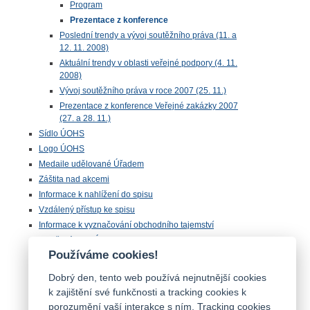
Program
Prezentace z konference
Poslední trendy a vývoj soutěžního práva (11. a
12. 11. 2008)
Aktuální trendy v oblasti veřejné podpory (4. 11.
2008)
Vývoj soutěžního práva v roce 2007 (25. 11.)
Prezentace z konference Veřejné zakázky 2007
(27. a 28. 11.)
Sídlo ÚOHS
Logo ÚOHS
Medaile udělované Úřadem
Záštita nad akcemi
Informace k nahlížení do spisu
Vzdálený přístup ke spisu
Informace k vyznačování obchodního tajemství
Otevřená data ÚOHS
Používáme cookies!
Úřednická zkouška
Chráněná zóna
Dobrý den, tento web používá nejnutnější cookies
Majetek ÚOHS nabízený k odprodeji
k zajištění své funkčnosti a tracking cookies k
porozumění vaší interakce s ním. Tracking cookies