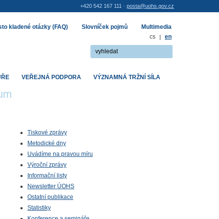
+420 542 167 111 ·
posta@uohs.gov.cz
to kladené otázky (FAQ)
Slovníček pojmů
Multimedia
cs
|
en
UŘE
VEŘEJNÁ PODPORA
VÝZNAMNÁ TRŽNÍ SÍLA
rum
Tiskové zprávy
Metodické dny
Uvádíme na pravou míru
Výroční zprávy
Informační listy
Newsletter ÚOHS
Ostatní publikace
Statistiky
Konference a semináře